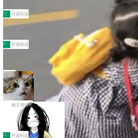
典型案例
计算节点间多种内存类型的高性能通信。 UCL-
近日，工信部科技司公示《2025人工智能应用典
MPComm将作为一种传输引擎接入Mooncake T
型案例入选名单》，深信服“面向企业研发场景的
开
开源科技
ENT，实现零拷贝传输性能提升30%、非零拷贝
开源 AI 编程平台 CoStrict 应用”凭借卓越的技术
传输性能最高提升5倍。UCL-MPComm底层基
深信服AI算力网关入选工信部人工智能
创新与落地成效成功入选。 全链路私有化部署，
应用典型案例！
于自研UCL-Engine通信引擎，后续腾讯网平将
助力企业AI研发安全落地 当前，越来越多企业已
前不久，工业和信息化部正式发布《2025年人工
持续开源更多基于UCL-Engine的高性能通信组
经开始引入 AI Coding 工具，通过调用公有云模
智能应用典型案例名单》，集中展示人工智能在
开
开源科技
件。 腾讯网平团队在UCL-MPComm中实现了一
型或企业内部部署模型提升研发效率。但随着 AI
各领域的应用成果，覆盖技术底座、行业赋能、
个独立于业务线程的全局通信引擎（Engine），
Jeff Dean 离开 Google：一个时代的结
Coding 从个人辅助工具逐步走向团队级、组织
产品应用、支撑保障、专题等五大方向。深信服
并实...
束，一个实验室的开始
级应用，企业在规模化落地过程中，对安全性、
AI算力网关（AI创新平台）成功入选！ 随着各行
Google 员工编号 20。MapReduce 作者之一。
可控性和代码质量提出了更高要求。 首先是数据
各业的Agent走向规模化建设，算力构成形态逐
Bigtable 作者之一。TensorFlow 的作者之一。
局
安全与合规要求。对于大多数普通研发场景，公
渐丰富，用户关注的重点也在发生变化：不只是
Gemini 的架构师。Google 首席科学家。 Jeff D
有云模型能够满足快速试用和效率提升的需求。
🔥 SolonCode v2026.8.4 发布：界面
让AI用起来，还要进一步看清混合算力时代下，
ean 在 Google 工作了 27 年后，宣布离职。 他
但对于金融、能源、医疗等对数据安全要求较...
字体可调、22 种语言、记忆搜索增强
Token花在哪里、算力是否被充分利用，以及持
不是一个人走。一同离开的还有 Sanjay Ghema
打开终端就能上岗的全中文编码智能体，这一轮
续增长的AI成本该如何优化。 深信服AI算力网关
wat（Google 员工编号 23，Jeff Dean 二十多
把「看得清、用母语、记得住」三件事一次补
梅子酒好吃
正是围绕这些实际问题，从Token治理和成本治
年的编程搭档，MapReduce 和 Bigtable 的共同
齐。 SolonCode 是什么 SolonCode 是杭州无
理两个方面，让用户的每一份算力都看得清、管
作者）、Quoc Le（Google 大脑核心成员，Se
让“代码语义理解”深度释放AI Coding
耳科技研发的企业级终端编码智能体——一位全
得住、用得稳、省得下、更安全！ 一、从现在开
价值潜能：华为云码道（CodeArts）
q2Seq 和 DocAI 的共同发明人）以及 Oriol Vin
中文驱动的数字员工，自主理解需求、规划步
一、代码仓深度理解技术的作用与价值 在软件工
始，Token使用一目...
代码仓技术解析
yals（Gemini 联合负责人，AlphaSta...
骤、编写代码。不挑模型、不挑平台，curl 一行
程实践中，代码仓是企业核心知识资产的主要载
开
开源科技