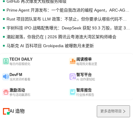
GitHub 再次爆发大规模服务降级
Prime Agent 开源发布：一个能自我改进的编程 Agent，ARC-AGI 3 超越人类专家基线
Rust 项目团队宣布 LLM 政策：不禁止，但你要承认哪些代码不是你写的
宇树科技 IPO 战略配售曝光：DeepSeek 获配 93.3 万股，锁定 36 个月
潮起潮落，你我仍在 | 2026 腾讯云粤港澳大湾区架构师峰会
马斯克 AI 百科项目 Grokipedia 被曝数月未更新
TECH DAILY
阅读榜单
每日内容报纸化
每周热文看这里
DevFM
智写平台
当天资讯听着看
AI 创作更轻松
激励活动
智库报告
参与活动赢源石
行业技术报告
AI 造物
更多造物项目