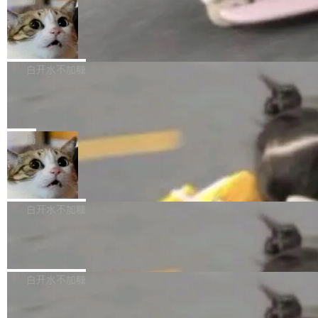
l 迁移或唤醒时，新宿主从 S3 恢复 SQLite 数据
te 17 Pro、OPPO K15，要么是vivo X300 E这
本控制系统。目前处于 Early Access 阶段。 De
库继续执行。存储库是持久化的唯一真相...
样的次旗舰。 Galaxy Z Fold8 Ultra / Z Fold8 /
SpaceXAI 单季资本开支达 183 亿美元
ltaDB 的核心思路直接写在 landing page 最显
Z Flip8三款折叠屏新机均在7月22日发布，且全
眼的位置：「Software is made between com
根据风险投资人Tomer Tunguz 博客（VC 分
部搭载骁龙8 Elite Gen5 for Galaxy，它们本该
mits」——软件是在 commit 之间写出来的。git
析）披露的最新分析与第二季度业绩报告，Spac
白开水不加糖
是7月性...
只记录了你提交的最终状态，但真正的工作过程
eXAI在上个季度的总资本支出飙升至183.7亿美
——打字、删改、试错、agent 对话——都在 co
Meta 发布终端编程 Agent“Muse Cod
元。其中，绝大部分资金被直接用于 AI 领域，
e” 和 Muse Spark 1.2 模型
mmit 之间的空隙里丢失了。 DeltaDB 要做的就
金额高达158.3亿美元，这一单项投入已经逼近
Meta 今天发布了两款 AI 产品：Muse Code，
是把这段空隙补上。 回退到任何一次编辑：Delt
微软同期总资本开支的四成。 与亚马逊、Alpha
一个在终端里运行的编程 agent；Muse Spark
局
aDB 捕获 commit 之间的每一次操作，...
bet、微软以及 Meta 等传统科技巨头相比，Spa
1.2，驱动这个 agent 的新模型。一句话概括：
ceXAI的资金消耗速度尤为引人瞩目。然而，支
美团开源 LoHoSearch，用知识图谱校
你可以用 curl -fsSL https://dev.meta.ai/install.
准 AI 能力认知
撑庞大支出的资金来源却呈现出截然不同的面
sh | bash 安装一个能在大项目里自动规划、写
机器出题的前提，是让机器拥有全局视野。整个
貌。数据显示，微软和 Meta 主要依托充沛的经
代码、验证结果的 AI 终端工具。 据介绍，Muse
构建流程可以分为四个环节：建图 → 控制难度
白开水不加糖
营现金流来覆盖资本开支，其资本支出覆盖率分
Code 是 Meta 的编程 agent 产品。它和市场上
→ 质量把关 → 数据概览。
别达到155% 和106%;而SpaceXAI的经营现金
已有的终端编程 agent 在设计理念上有几个明显
腾讯开源 UCL-MPComm 通信库
流仅能覆盖资本开支的12...
的差异点。 异步后台 agent：Muse Code 有一
腾讯网平团队宣布开源了 UCL-MPComm 通信
个主 agent 循环，外加一组后台 agent。这些后
库，并将作为transport接入Mooncake TENT。
白开水不加糖
台 agent...
该通信库针对AI Memory池化场景的数据传输需
CoStrict入选工信部2025人工智能应用
求进行了深度优化，能够实现数据中心内大规模