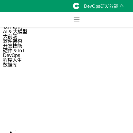
DevOps研发效能
综合
开源资讯
软件资讯
AI & 大模型
大前端
软件架构
开发技能
硬件 & IoT
DevOps
程序人生
数据库
1