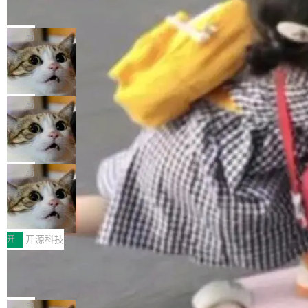
的帖子在 Reddit 火了
式”为主题，直面AI从实验室走向规模化产业落地
有一种东西，一旦用过就回不去了。Alex Fedos
的核心质量命题。会上，《2026智能研发生产力
eev 管它叫"软件设计的基石"。 他说的东西不新
局
工具选型手册》发布，Testin云测的Testin XAge
鲜——代数数据类型（ADT），尤其是和类型
nt智能测试系统入选AI测试领域代表产品。对CI
Cloudflare 开源内部企业 AI 平台 Clou
（sum type）。但他说清楚了一件事：这不是类
dflare OS
O而言，这提示了一个转变：AI测试正在从效率
型系统的学术体操，是日常编码的思维方式。 文
Cloudflare 发布了一个开源项目 Cloudflare O
工具升级为企业的质量基础设施。 CIO面对的新
章从一个简单的例子切入。一个网站的深色主题
S。如果你只看官方博客，你会觉得这是又一
局
现实 过去两年，CIO们的焦虑清单上多了两项：
设置，如果用布尔值 + 可空字段来表示——bool
个"AI 知识库 + 聊天机器人"——每个大厂都在
一是如何让大模型和智能体应用安全地从PoC走
ean 表示是否可切换，nullable 的默认模式、浅
Deno 团队开源 Celld，可自托管的分
做，没什么新鲜的。 但 Kenton Varda 在 Twitte
向生产，二是如何让测试团队跟得上AI应用...
布式 Durable Objects
色方案、深色方案——会产生大量无意义的组
r 上把事情说清楚了： 今天我们发布了 Cloudfla
Ryan Dahl 领导的 Deno 团队推出了最新开源项
合。方案缺了、配置冲突了、全 null 了。要知道
re OS，一个带连接器的聊天机器人，跟其他所
目 Celld，一个能在自己机器上运行 Cloudflare
局
哪些组合有效，作者说，你得靠"文档、校验、或
有科技公司做的一样。只不过，实际上它不一
Workers 和 Durable Objects 的守护进程。 设
者部落知识"。 换个写法。Rust 的 enum，两个
鲁大师7月新机性能/流畅/AI榜：vivo夺
样。这是 Sandstorm.io 的重制版，我十年前的
计思路很直接：每个对象是一个独立的 SQLite
变体：Switchable...
性能、流畅双第一，三星Galaxy Z系列
那个创业公司。不同的是，这次它构建在 Cloudf
数据库，按名称寻址，复制到你自己的 S3 兼容
2026年7月的手机市场，由于存储等硬件成本暴
新折叠缺席
lare Workers 上——我花了九年时间搭建的平台
存储库里。节点之间只通过这个存储库协调——
增，手机厂商的日子也不好过啊，新机速度明显
开
开源科技
——并且深度集成了 AI。这基本上是我十年秘密
没有控制平面，没有共识协议。每个对象自带一
放缓，因此硝烟味淡了许多。新机参数规格除开
计划的顶峰。 十年前，Ken...
Zed 推出 DeltaDB，一个记录 commit
个小型数据库，应用天然按分片构建，单个数据
高价的三星折叠（三星Galaxy Z Fold8 Ultra / Z
之间所有操作的版本控制系统
库的竞争和爆炸半径问题在设计层面就被消除
Fold8 / Z Flip8）外，其余要么是中低端机器，
Zed 编辑器团队发布了新项目——DeltaDB，一
了。 闲置的 cell 会休眠到几乎不占资源。当 cel
例如iQOO Z11i、REDMI Note 17、REDMI No
个在 git commit 之间记录每一次编辑操作的版
局