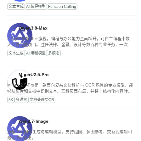
高并发、轻量化任务，适合日常对话、内容创作、基础 RAG、批量
文本生成
AI 编程模型
Function Calling
文案处理等普惠刚需场景。
Qwen3.8-Max
2.4万亿参数MoE旗舰，编程与办公能力全面跃升，可自主编程十数
天交付完整项目。胜任法律、金融、设计等数百种专业任务，一次对
话端到端交付生产级成果。原生视觉理解贯穿规划、执行与验证全流
文本生成
AI 编程模型
多模态
程，支持超长文档与长视频的深度语义解析。长程任务中自主规划与
闭环迭代，持续进化。
MinerU2.5-Pro
MinerU2.5-Pro是一款面向复杂文档解析与 OCR 场景的专业模型，能
够从图片和文档中识别文字、理解页面布局，并将非结构化内容转换
为便于存储、检索和二次处理的结构化结果。
8K
多语言
文档处理/OCR
Wan2.7-Image
万相 2.7 图像生成与编辑模型，支持组图、多图参考、交互式编辑和
最高 2K 输出。