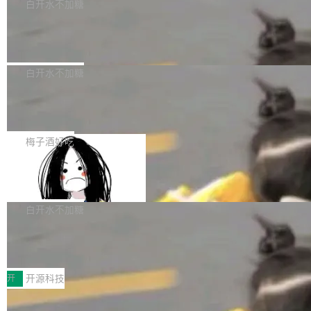
一个回归问题，该问题导致拉取镜像时会拒绝包
e 孵化器项目管理委员会（IPMC）投票中获得
白开水不加糖
pSeek作为与宇树科技具备战略合作关系的企
含绝对 hardlink 目标的镜像（此类镜像由某些镜
全票通过，随后获 Apache 软件基金会董事会批
业，获配股份数量占本次发行数量的2.31%。 除
马斯克 AI 百科项目 Grokipedia 被曝数
像构建工具生成）。moby/moby#53305 修复了
准。今天，Apache 软件基金会正式宣布 Apach
DeepSeek外，腾讯旗下上海启善投资有限公司
月未更新
Docker Engine 29.7.0 中引入的一个回归问
e Fluss 孵化毕业，成为 Apache 顶级项目（TL
埃隆·马斯克推出的AI百科项目 Grokipedia 被曝
获配9...
题，该问题可能导致在旧版 Linux 内核...
P）！这一里程碑不仅标志着 Fluss 迈入新的发
长期停止内容更新，未能实现其作为“AI版维基百
白开水不加糖
展阶段，也将进一步推动流式存储、实时湖仓与
科”替代品的目标。 据 Lawfare 最新调查，自今
AI 数据基础加速融合，为实时数据基础设施的发
Solon I18n：三种解析器，零样板代码
年4月以来，Grokipedia 页面更新功能基本停
展开启新的篇章。
滞，过去三个月内没有任何条目完成更新，用户
如果你在 Spring Boot 里做过国际化，流程大概
提交的编辑请求也长期处于待处理状态。 Groki
是这样的：配 MessageSource 的 Bean、写 R
梅子酒好吃
pedia 于去年底上线，定位为由人工智能生成内
eloadableResourceBundleMessageSource、
容的百科平台，被马斯克视为传统众包百科网站
Apache Doris 4.1 全面增强 Iceberg：
声明 LocaleResolver、注册 LocaleChangeInt
支持 UPDATE、MERGE INTO 与 Iceb
维基百科的替代方案。Lawfare 调查发现，无论
erceptor…五六步之后才能看到第一行翻译文
Apache Doris 4.1 要补齐的，正是缺失的那一
erg V3
热门页面还是低关注度页面，均未出现近期更
本。 Solon 换了个方式。整个 i18n 模块围绕三
半。在已有查询能力的基础上，Doris 进一步支
白开水不加糖
新，相关问题并非局限于特定领域，而是在不同
个解析器、一个注解、一个工具类展开——没有
持了 UPDATE、DELETE、MERGE INTO 等数
主题和访问量页面中普遍存在。 调查人员最初认
XML、没有拦截器注册、没有样板配置。 资源
Testin XAgent：CIO智能测试落地指南
据修改操作、完整的表结构管理与分区演进，以
为，Grokipedia可能只是限...
文件的约定 把文件放到 resources/i18n/ 下： r
及 rewrite_data_files、expire_snapshots 等日
7月30日，TiD2026质量竞争力大会在北京中关
esources/i18n/messages.properties ...
常维护操作，并完整支持 Iceberg V3 格式。
村国家自主创新示范区会议中心开幕。本届大会
开
开源科技
由中关村智联软件服务业质量创新联盟主办，以
让非法状态不可表示：一篇关于 ADT
“智构可信·质创未来——AI原生时代的质量新范