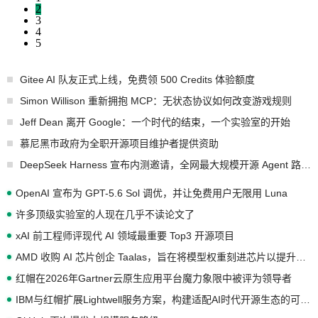
2
3
4
5
Gitee AI 队友正式上线，免费领 500 Credits 体验额度
Simon Willison 重新拥抱 MCP：无状态协议如何改变游戏规则
Jeff Dean 离开 Google：一个时代的结束，一个实验室的开始
慕尼黑市政府为全职开源项目维护者提供资助
DeepSeek Harness 宣布内测邀请，全网最大规模开源 Agent 路演现场诞生
OpenAI 宣布为 GPT-5.6 Sol 调优，并让免费用户无限用 Luna
许多顶级实验室的人现在几乎不读论文了
xAI 前工程师评现代 AI 领域最重要 Top3 开源项目
AMD 收购 AI 芯片创企 Taalas，旨在将模型权重刻进芯片以提升推理性能
红帽在2026年Gartner云原生应用平台魔力象限中被评为领导者
IBM与红帽扩展Lightwell服务方案，构建适配AI时代开源生态的可信基础设施