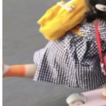
境、兼容场景、一键直出”。 Hy ASR 3.0 previe
w 不要求标准普通话，方言识别覆盖粤语、吴语
等 10 大方言片区和 20 余个二级小片区。在开
源评测集中，Hy ASR 3.0 preview 在多语种的
WER（...
©OSCHINA(OSChina.NET)
京ICP备2025119063号