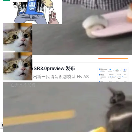
装完即用。 开源地址：Gitee · GitCode · GitHu
体。企业级代码仓库通常包含数十万乃至数百万
b 安装 支持 Java 8+（8~26）、macOS / Linu
一条“删库”命令跑 17 小时，算法工程
个文件，其规模远超单次模型调用可承载的上下
师删光 89TB 数据只为干私活
x / Windows / Harmony PC。 # macOS / Linu
文窗口。随着项目规模的持续扩张与代码历史的
最高人民检察院8月4日公布了一起案件：北京一
x / Harmony PC curl -fsSL https://solon.noea
不断累积，代码仓中的模块关系、接口契约、业
名90后算法工程师王某，为了给自己接的私活腾
局
r.org/solon...
务逻辑等关键信息往往分散于数十乃至数百个文
服务器空间，删光了公司AI游戏部门的全部核心
件之中，形成高度复杂的知识关联网络。传统的
Cloudflare 分享推理优化实践：KV ca
数据。 王某2024年1月入职东城区某科技公司AI
che 量化 + 权重压缩，吞吐量提升 4
代码检索手段（如关键词匹配、目录遍历）仅能
短剧部门，有互联网大厂背景。在公司内部架构
Kimi 和 GLM 是当前最强的大模型系列之一，但
1%，成本降 30%
在语法层面完成文本定位，难以触及代码的语义
调整期间，部门三次通知全员将数据从A集群迁
它们有一个共同的问题：太吃显存了。月之暗面
局
内涵与结构关联，导致开发者使用代码智能体在
移到B集群，王某都回复了"收到"。 他没有迁移
的 Kimi K 系列和智谱的 GLM 都是长上下文、M
理解大规模代码仓时面临显著"代码仓理解"瓶
数据。2024年9月3日下午4点，他使用此前登录
腾讯混元 Hy ASR3.0preview 发布
oE 架构的大模型，好用到让人上瘾，但 GPU 显
颈。 代码仓深度理解服务（以下简称" CodeBas
的账号密码进入A集群，输入了一条被程序员圈
存永远不够用。 Cloudflare 的 Workers AI 团队
腾讯混元正式推出新一代语音识别模型 Hy ASR
e深度理解服务"）是华为云码道（CodeA...
称为"删库跑路"的命令——最高管理员权限、无
一直在跑这些模型的推理。他们在官方博客上发
3.0preview。基于最新一代大语言模型 Hy3 的
白开水不加糖
需确认、强制递归删除。17个小时后，运维人员
了一篇技术文章，详细拆解了三种让大模型在 G
语言理解能力，以及融合了高精度语音识别与深
发现异常并中止进程时，89TB数据已经没了。
PU 上跑得更省、更快的技术手段——KV cache
度语义理解能力，实现了语音识别能力的全面升
删掉的是AI游戏部门的全部开发文件，包括公司
量化、模型权重压缩、以及共享 KV cache 的完
级。 根据介绍，Hy ASR3.0preview 目标在于：
自研的多个文生3D和...
整性保护。效果是：吞吐量提升 41%，每 token
让语音识别不再只是听清，而是真正听懂。通过
成本降低 30%，精度不变。 FP8 省的不仅是显
先理解你的语境和意图，再把准确的文字直接给
存 KV cache 是推理时最吃显...
到你。从“逐字转写、单点优化”演进为“理解语