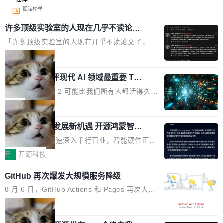
阅读榜单
许多顶级实验室的人现在几乎不读论文
了
「许多顶级实验室的人现在几乎不读论文了，而
且他们认为 ICLR/ICML/NeurIPS 充斥着大量过
局
度宣传和欺诈。」 OpenAI 研究员 Keller Jorda
xAI 前工程师评现代 AI 领域最重要 Top
n 这条推文引发了广泛讨论。他不是在说风凉
3 开源项目
话，他是说出了一个圈内人尽皆知但很少公开捅
Flash Attention 2 可能比我们所有人都活得久。
破的事实。 Jordan 随后补充了一句软化声明：
这句话不是来自某个技术博客，而是出自 Hieu
局
「我不认为这些会议上大部分论文都在过度宣传
Pham 的一条推文。Hieu Pham 是谁？他是 xAI
或造假。问题是，作为读者，如果你筛选出那些
共商智能硬件发展新机遇 开源鸿蒙智能
的早期工程师之一，在 Grok 训练基础设施团队
硬件开发者日杭州站即将举行
看起来最令人兴奋的论文，那它们大部分都是过
工作过。近日他在 X 上发了一条帖子，列出了他
随着万物智联加速深入千行百业，智能硬件正从
度宣传的。」 这才是真正的痛点。不是所有论文
认为现代 AI 领域最重要的三个开源项目。 第一
单点设备迈向智能化、网联化、协同化发展。作
开
开源科技
都有问题，是最吸引眼球的那批论文最有问题。
个名字毫无悬念：Flash Attention 2。 Hieu 的
为面向全场景、跨终端的分布式操作系统，开源
他引用的帖子来自 Mathew Shen，一位 ICLR 2
理由很具体。FA 系列不需要解释，但 FA2 是他
GitHub 再次爆发大规模服务降级
鸿蒙通过统一技术底座和分布式能力，为不同类
026 的读者：「看了篇 ...
认为最重要的一个——复杂度恰到好处，刚好能
型智能设备的开发、连接与互联提供关键支撑，
8 月 6 日，GitHub Actions 和 Pages 再次大规
驱动你去学 CuTe，但还没被那些"邪恶的" Hopp
也为产业链企业探索产品创新与商业增长打开新
模服务降级，Actions 完全不可用超过 5 小时，
局
er++ 优化所淹没，足够容易修改和适配。 更关
的空间。 8月14日，开源鸿蒙智能硬件开发者日
webhook 停发，连自托管 runner 也因调度层故
键的是 FA2 的持久性...