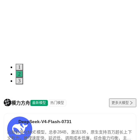
1
2
3
模力方舟
最新模型
热门模型
更多大模型
DeepSeek-V4-Flash-0731
高效轻量化MoE模型，总参284B，激活13B，原生支持百万超长上下
文能力。推理速度快、延迟低、调用成本低廉，综合能力均衡，主打