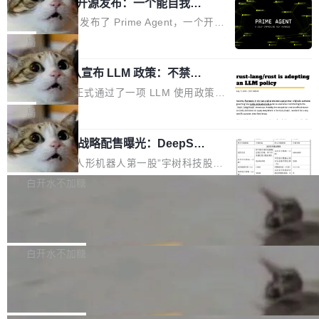
（OHDD：OpenHarmony Hardware Develope
Prime Agent 开源发布：一个能自我改
障无法工作。Pages、Copilot code review、C
进的编程 Agent，ARC-AGI 3 超越人类
r Day）将在杭州启航。活动面向智能硬件产业
opilot coding agent 全部受影响。从检测到完全
Prime Intellect 发布了 Prime Agent，一个开源
专家基线
链企业和开发者，邀请行业专家与资深技术顾
恢复，大约 12 小时。 这是 2026 年 8 月的第六
的编程 Agent Harness，核心设计围绕两个抽
局
问，围绕开源鸿蒙技术能力、设备适配、芯片适
起事故，其中四起与 AI/Copilot 服务相关。 Git
象：Recursive Language Model（RLM）和 C
配、功耗与稳定性调优、兼容性测评及统一互联
Hub 员工 kdaigle 在 HN 讨论中贴出了一组数
Rust 项目团队宣布 LLM 政策：不禁
ontinual Harness。在 ARC-AGI 3 基准测试
等内容展开系统讲解和实战交流，帮助企业进一
止，但你要承认哪些代码不是你写的
据：2025 年全年 10 亿次 commit。现在，每周
上，Prime Agent + Opus 5 的组合达到了 95.
Rust 语言项目正式通过了一项 LLM 使用政策，
步了解开源鸿蒙在智能...
2.75 亿次，全年预计 140 亿次。GitHub...
5% RHAE Best@1，超过了 ARC 报告的人类专
覆盖 rust-lang/rust 单一仓库的代码贡献。这不
局
家基线 95.4%。 不是又一个 coding agent 包装
是项目级别的官方立场，目前由五个团队采纳，
器 Prime Agent 的架构和市面上大多数 coding
宇树科技 IPO 战略配售曝光：DeepSe
但它可能是主流开源项目中关于 AI 辅助贡献最
ek 获配 93.3 万股，锁定 36 个月
agent 有本质区别。大多数 agent harness 的设
细致的一份规则。 政策的核心只有一句话：LLM
8月6日晚间，“人形机器人第一股”宇树科技股份
计是基于早期模型的能力—...
可以用来分析、提炼、审阅、建议，但不能用来
有限公司披露IPO发行价格及战略配售结果，杭
白开水不加糖
创作。 具体来说，LLM 生成的代码可以提交，
州深度求索人工智能基础技术研究有限公司（De
但必须满足五个条件：预先安排、非关键、高质
Docker 29.7.2 发布
epSeek）获配93.3399万股，按150.8元/股发行
量、充分测试、充分审查，并且必须披露。LLM
价格计算，认购金额约1.41亿元，股份锁定期为
Docker 29.7.2 现已发布，具体更新内容如下：
不得生成涉及安全性的关键变更，除非作者本身
36个月。 公告显示，本次宇树科技战略配售对
Bug fixes and enhancements 修复多次传递同
白开水不加糖
就是领域专家。即使如此，政策也"强烈不建
象主要包括长期投资机构、与公司业务具有战略
一环境变量时，docker service create和docker
议"这么做。 对于不披露的情况，审核者可以直
Apache Fluss 毕业成为顶级项目
合作关系或长期合作愿景的大型企业、科创板保
service update会发生 panic 的问题。docker/cl
接关闭 PR，无需解释。 政策作者 Jynn Ne...
荐人跟投子公司，以及公司高级管理人员和核心
i#7145 修复了 Docker Engine 29.7.0 中引入的
今年 7 月，Apache Fluss 的毕业提案在 Apach
员工参与设立的专项资产管理计划。其中，Dee