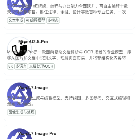
2.4万亿参数MoE旗舰，编程与办公能力全面跃升，可自主编程十数
天交付完整项目。胜任法律、金融、设计等数百种专业任务，一次对
话端到端交付生产级成果。原生视觉理解贯穿规划、执行与验证全流
文本生成
AI 编程模型
多模态
程，支持超长文档与长视频的深度语义解析。长程任务中自主规划与
闭环迭代，持续进化。
MinerU2.5-Pro
MinerU2.5-Pro是一款面向复杂文档解析与 OCR 场景的专业模型，能
够从图片和文档中识别文字、理解页面布局，并将非结构化内容转换
为便于存储、检索和二次处理的结构化结果。
8K
多语言
文档处理/OCR
Wan2.7-Image
万相 2.7 图像生成与编辑模型，支持组图、多图参考、交互式编辑和
最高 2K 输出。
图像生成与处理
Wan2.7-Image-Pro