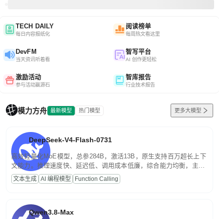
TECH DAILY
阅读榜单
每日内容报纸化
每周热文看这里
DevFM
智写平台
当天资讯听着看
AI 创作更轻松
激励活动
智库报告
参与活动赢源石
行业技术报告
模力方舟
最新模型
热门模型
更多大模型
DeepSeek-V4-Flash-0731
高效轻量化MoE模型，总参284B，激活13B，原生支持百万超长上下
文能力。推理速度快、延迟低、调用成本低廉，综合能力均衡，主打
高并发、轻量化任务，适合日常对话、内容创作、基础 RAG、批量
文本生成
AI 编程模型
Function Calling
文案处理等普惠刚需场景。
Qwen3.8-Max