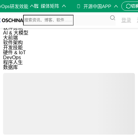
媒体矩阵
evOps研发效能
开源中国APP
切
综合
登录
开源资讯
软件资讯
AI & 大模型
大前端
软件架构
开发技能
硬件 & IoT
DevOps
程序人生
数据库