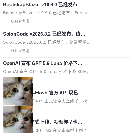
代码评审及自动化运维的全面落地夯实了“一体
BootstrapBlazor v10.9.0 已经发布，B
器。HTTP 引擎是一个独立插件。你选一个，或
ootstrap 样式的 Blazor UI 组件库
化”的基座。 新版本将为用户带来更好的使用体
者选两个，不同环境之间切换，一行应用代码都
BootstrapBlazor v10.9.0 已经发布，Bootstrap
验和更高的工作效率，感谢大家一直以来的支持
不用改。 下面快速过一下 10 种 HTTP 服务器
样式的 Blazor UI 组件库 此版本更新内容包括：
Gitee快讯
和反馈，我们将继续努力提供更优秀的产品和服
选项，各自适合什么场景，以及怎么切换。 一行
Release 2026-07-31 V10.9.0 Fixes fix(MultiFi
务！ 新增功能点 DevOps： 采用自研代码托管
依赖替换 在 Solon 里换 HTTP 服务器就是改 po
SolonCode v2026.8.2 已经发布，终端
lter): 增加暗黑主题支持 by @ArgoZhang in htt
平台，支持一站式安装，提供从代码提交到交付
智能体
m.xml 里一个依赖，别的什么都不用动。 <depe
ps://github.com/dotnetcore/BootstrapBlazor/p
SolonCode v2026.8.2 已经发布，终端智能体
的...
ndency> <groupId>org.noear</groupId> <arti
ull/8239 fix(Camera): 增加 exact 显式设置设备
此版本更新内容包括： 优化 soloncode run 模
Gitee快讯
factId>solon-web</artifac...
id by @kkxkx in https://github.com/dotnetcor
式（参考 run-headless-mode.md） 添加 solon
e/BootstrapBlazor/pull/825...
OpenAI 宣布 GPT-5.6 Luna 价格下降
code web 国际化多语言支持 添加 soloncode w
80%
eb 消息列表消息导航支持 修复 soloncode web
OpenAI 宣布 GPT-5.6 Luna 价格下降 80%。输
文件详情初次显示时语法高亮失效的问题 修复 s
入从每百万 token 1 美元砍到 0.2 美元，输出从
局
oloncode web 审查详情文件名中文乱码的问题
6 美元砍到 1.2 美元。GPT-5.6 Terra 降 20%。
细节优化 详情查看：https://gitee.com/opensol
DeepSeek-V4-Flash 官方 API 现已正
旗舰 Sol 没降，但加了一个 Fast 模式——2.5
式上线公测
on/soloncode/releases/v2026.8.2
倍速度，2 倍价格，智商不变。 降价的理由不是
DeepSeek V4 Flash 正式版今天上线了。模型
市场竞争，不是清库存，是 Sol 自己把自己优化
结构和参数规模没变，还是 MoE 284B、激活 1
局
了。 这事分两步。第一步，OpenAI 把 GPT-5.6
3B、100 万 token 上下文——只重新做了后训
Sol 部署上线。第二步，让 Sol 通过 Codex 自
MiniMax H3 正式上线，视频模型也开
练。但改完之后，Agent 能力直接把自家 4 月发
始玩全模态了
己去优化自己的推理基础设施。Sol 学了 Triton
的 Pro Preview 给干了。 九项 Agent 基准测试
上个月 MiniMax 刚用 M3 在文本模型上刷了一