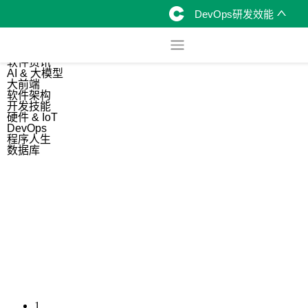
DevOps研发效能
综合
开源资讯
软件资讯
AI & 大模型
大前端
软件架构
开发技能
硬件 & IoT
DevOps
程序人生
数据库
1