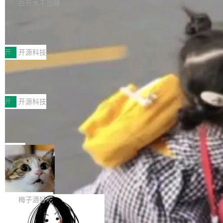
库，并将作为transport接入Mooncake TENT。
白开水不加糖
台 agent...
该通信库针对AI Memory池化场景的数据传输需
CoStrict入选工信部2025人工智能应用
求进行了深度优化，能够实现数据中心内大规模
典型案例
计算节点间多种内存类型的高性能通信。 UCL-
近日，工信部科技司公示《2025人工智能应用典
MPComm将作为一种传输引擎接入Mooncake T
型案例入选名单》，深信服“面向企业研发场景的
开
开源科技
ENT，实现零拷贝传输性能提升30%、非零拷贝
开源 AI 编程平台 CoStrict 应用”凭借卓越的技术
传输性能最高提升5倍。UCL-MPComm底层基
深信服AI算力网关入选工信部人工智能
创新与落地成效成功入选。 全链路私有化部署，
应用典型案例！
于自研UCL-Engine通信引擎，后续腾讯网平将
助力企业AI研发安全落地 当前，越来越多企业已
前不久，工业和信息化部正式发布《2025年人工
持续开源更多基于UCL-Engine的高性能通信组
经开始引入 AI Coding 工具，通过调用公有云模
智能应用典型案例名单》，集中展示人工智能在
开
开源科技
件。 腾讯网平团队在UCL-MPComm中实现了一
型或企业内部部署模型提升研发效率。但随着 AI
各领域的应用成果，覆盖技术底座、行业赋能、
个独立于业务线程的全局通信引擎（Engine），
Coding 从个人辅助工具逐步走向团队级、组织
Jeff Dean 离开 Google：一个时代的结
产品应用、支撑保障、专题等五大方向。深信服
并实...
束，一个实验室的开始
级应用，企业在规模化落地过程中，对安全性、
AI算力网关（AI创新平台）成功入选！ 随着各行
Google 员工编号 20。MapReduce 作者之一。
可控性和代码质量提出了更高要求。 首先是数据
各业的Agent走向规模化建设，算力构成形态逐
Bigtable 作者之一。TensorFlow 的作者之一。
局
安全与合规要求。对于大多数普通研发场景，公
渐丰富，用户关注的重点也在发生变化：不只是
Gemini 的架构师。Google 首席科学家。 Jeff D
有云模型能够满足快速试用和效率提升的需求。
让AI用起来，还要进一步看清混合算力时代下，
🔥 SolonCode v2026.8.4 发布：界面
ean 在 Google 工作了 27 年后，宣布离职。 他
但对于金融、能源、医疗等对数据安全要求较...
字体可调、22 种语言、记忆搜索增强
Token花在哪里、算力是否被充分利用，以及持
不是一个人走。一同离开的还有 Sanjay Ghema
打开终端就能上岗的全中文编码智能体，这一轮
续增长的AI成本该如何优化。 深信服AI算力网关
wat（Google 员工编号 23，Jeff Dean 二十多
把「看得清、用母语、记得住」三件事一次补
梅子酒好吃
正是围绕这些实际问题，从Token治理和成本治
年的编程搭档，MapReduce 和 Bigtable 的共同
齐。 SolonCode 是什么 SolonCode 是杭州无
理两个方面，让用户的每一份算力都看得清、管
作者）、Quoc Le（Google 大脑核心成员，Se
让“代码语义理解”深度释放AI Coding
耳科技研发的企业级终端编码智能体——一位全