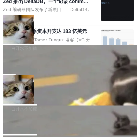
个小型数据库，应用天然按分片构建，单个数据
Zed 推出 DeltaDB，一个记录 commit
高价的三星折叠（三星Galaxy Z Fold8 Ultra / Z
之间所有操作的版本控制系统
库的竞争和爆炸半径问题在设计层面就被消除
Fold8 / Z Flip8）外，其余要么是中低端机器，
Zed 编辑器团队发布了新项目——DeltaDB，一
了。 闲置的 cell 会休眠到几乎不占资源。当 cel
例如iQOO Z11i、REDMI Note 17、REDMI No
个在 git commit 之间记录每一次编辑操作的版
局
l 迁移或唤醒时，新宿主从 S3 恢复 SQLite 数据
te 17 Pro、OPPO K15，要么是vivo X300 E这
本控制系统。目前处于 Early Access 阶段。 De
库继续执行。存储库是持久化的唯一真相...
样的次旗舰。 Galaxy Z Fold8 Ultra / Z Fold8 /
SpaceXAI 单季资本开支达 183 亿美元
ltaDB 的核心思路直接写在 landing page 最显
Z Flip8三款折叠屏新机均在7月22日发布，且全
眼的位置：「Software is made between com
根据风险投资人Tomer Tunguz 博客（VC 分
部搭载骁龙8 Elite Gen5 for Galaxy，它们本该
mits」——软件是在 commit 之间写出来的。git
析）披露的最新分析与第二季度业绩报告，Spac
白开水不加糖
是7月性...
只记录了你提交的最终状态，但真正的工作过程
eXAI在上个季度的总资本支出飙升至183.7亿美
——打字、删改、试错、agent 对话——都在 co
Meta 发布终端编程 Agent“Muse Cod
元。其中，绝大部分资金被直接用于 AI 领域，
e” 和 Muse Spark 1.2 模型
mmit 之间的空隙里丢失了。 DeltaDB 要做的就
金额高达158.3亿美元，这一单项投入已经逼近
Meta 今天发布了两款 AI 产品：Muse Code，
是把这段空隙补上。 回退到任何一次编辑：Delt
微软同期总资本开支的四成。 与亚马逊、Alpha
一个在终端里运行的编程 agent；Muse Spark
局
aDB 捕获 commit 之间的每一次操作，...
bet、微软以及 Meta 等传统科技巨头相比，Spa
1.2，驱动这个 agent 的新模型。一句话概括：
ceXAI的资金消耗速度尤为引人瞩目。然而，支
美团开源 LoHoSearch，用知识图谱校
你可以用 curl -fsSL https://dev.meta.ai/install.
准 AI 能力认知
撑庞大支出的资金来源却呈现出截然不同的面
sh | bash 安装一个能在大项目里自动规划、写
机器出题的前提，是让机器拥有全局视野。整个
貌。数据显示，微软和 Meta 主要依托充沛的经
代码、验证结果的 AI 终端工具。 据介绍，Muse
构建流程可以分为四个环节：建图 → 控制难度
白开水不加糖
营现金流来覆盖资本开支，其资本支出覆盖率分
Code 是 Meta 的编程 agent 产品。它和市场上
→ 质量把关 → 数据概览。
别达到155% 和106%;而SpaceXAI的经营现金
腾讯开源 UCL-MPComm 通信库
已有的终端编程 agent 在设计理念上有几个明显
流仅能覆盖资本开支的12...
的差异点。 异步后台 agent：Muse Code 有一
腾讯网平团队宣布开源了 UCL-MPComm 通信
个主 agent 循环，外加一组后台 agent。这些后