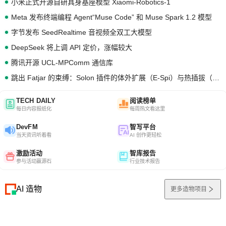
小米正式开源自研具身基座模型 Xiaomi-Robotics-1
Meta 发布终端编程 Agent“Muse Code” 和 Muse Spark 1.2 模型
字节发布 SeedRealtime 音视频全双工大模型
DeepSeek 将上调 API 定价，涨幅较大
腾讯开源 UCL-MPComm 通信库
跳出 Fatjar 的束缚：Solon 插件的体外扩展（E-Spi）与热插拔（H-Spi）
TECH DAILY
阅读榜单
每日内容报纸化
每周热文看这里
DevFM
智写平台
当天资讯听着看
AI 创作更轻松
激励活动
智库报告
参与活动赢源石
行业技术报告
AI 造物
更多造物项目