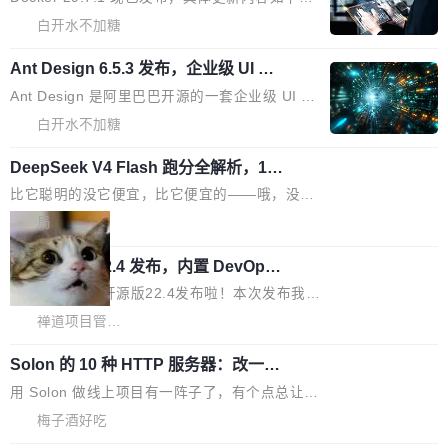
型，33B 参数，负责 768p 音视频生成（开
大幅增强，指令遵循能力大幅增强。在多项基准
Bug fixes and enhancements 修复了一个回归
白开水不加糖
源）；H3-Regenerate-2K 负责 in-context 重新
测试中，DeepSeek-V4-Flash 正式版性能可与
问题，该问题导致无法拉取图层中包含缺少明确
生成 2K ...
当前最强的闭源模型相媲美。 超算互联网现面向
Ant Design 6.5.3 发布，企业级 UI 设
父目录条目的目录的图像。moby/moby#53260
计语言和 React 实现
企业和开发者提供 DeepSeek-V4-Flash-0731
修复了一个回归问题，即CopyToContainer会拒
Ant Design 是阿里巴巴开源的一套企业级 UI 设
模型 API 调用服务，用户无需繁琐环境配置，一
绝遍历绝对符号链接的容器路径，例如/var/run -
计语言和 React 组件库。Ant Design 6.5.3 现
白开水不加糖
键接入即可快速调用，为各行业用户提供高性
> /run。moby/moby#53261 如需查看此版本中
已发布，主要更新内容如下： Input 修复 Input.
能、安...
的所有拉取请求和更改，可参阅： docker/cli, 2
DeepSeek V4 Flash 跑分全解析，13
OTP 使用字符串 mask 时仍采用 type="text" 的
个最强模型里它最便宜
9.7.1 milestone moby/moby, 29.7.1 milestone
问题，并保留显式 type 配置。#58835 修复 Inp
比它聪明的没它便宜，比它便宜的——哦，没有
更新说明：https://github.com/moby/...
ut.OTP 的 mask 为 true 时仍显示原始值的问
比它便宜的。 Artificial Analysis 更新了 DeepS
局
题。#58805 修复 Input.TextArea 调整大小手柄
eek V4 Flash 0731 的完整评测。一张 Intellige
在触摸设备上显示为小圆点的问题。#58812 Ty
禅道开源版 22.4 发布，内置 DevOps4.
nce Index vs Cost per Task 的散点图上，13
0 正式版，提供从代码提交到交付的全
pography 优化 Typography 省略提示在大列表
个模型排成一列，V4 Flash 贴着底部：$0.03
大家好， 禅道开源版22.4发布啦！本次发布我们
生命周期的管理能力
中的渲染性能。#58806 修复 Typography...
一次任务。 V4 Flash 的 Intelligence Index 得
带来了DevOps4.0系列的首个正式版本。 DevO
禅道项目管理软件
分 50，在 101 个模型中排第 3。排在它前面
ps4.0内置与禅道DevOps专业版同源的代码管理
的：Claude Opus 5（61 分）、Claude Fable
Solon 的 10 种 HTTP 服务器：改一行
核心，依托于全自研的GitFox代码托管引擎，我
依赖，换一个引擎
5（60 分）、GPT-5.6 Sol（59 分）、Kimi K3
们提供了从代码提交到交付的全生命周期的管理
用 Solon 做线上项目有一阵子了，有个点总让新
（57 分）、Grok 4...
能力。同时，我们 对禅道DevOps现有底层代码
接触的人觉得意外：服务器引擎是让你选的。 S
梅子酒好吃
进行了革命性的重构，为后续AI辅助编程、智能
olon 内核约 0.3MB，不内置固定的 HTTP 服务