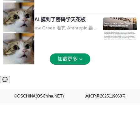
和 Gluon 两种 GPU 编程语言，重写了生产环境
全部反超。Terminal Bench 2.1 从 61.8 涨到 8
波存在感，今天 H3 来了——一款全模态生成模
局
的 GPU 内核，找出了哪...
2.7，DeepSWE 从 7.3 涨到 54.4，DSBench-F
型，而且承诺几天内开源权重。 先看能力边界。
ullStack 从 37.0 涨到 68.7。不说别的，一个 Fl
Anthropic 的 AI 摸到了密码学天花板
H3 接受文本、图像、视频、声音任意组合作为
ash 型号干翻了三个月前代表最高水平的 Pro 预
输入（它叫多模态上下文），输出带原生双声道
密码学家 Matthew Green 看完 Anthropic 最新
览版，这件事本身就够说明后训练的威力了。 跟
音频的视频，最高 15 秒 2K 分辨率。举个例
的密码分析成果后，写了篇博客。标题很克制：
局
它一起来的还有两...
子：扔进去一段参考视频（取它的希区柯克运
「一些想法」，但内容不克制。 先说 Anthropic
镜）、一张人物图片、一段歌声录音，用自然语
做了什么。他们让未发布的 Claude Mythos 模
言告诉模型你要什么——H3 自己搞定剩下的。
型去跑密码分析，出了两个结果：一个攻击了后
加载更多
这个"自己搞定"说起来轻巧，背后的训练范式变
量子签名方案 HAWK，另一个是对缩减轮次 AE
化不小。 MiniMax 之前做过两代视频模型（Hail
S 的改进攻击。 HAWK 这个结果，用 Green 的
uo 01 和 02），每一代都是按任务拆分的专家
话说，「可能直接杀死了一个正在认真考虑标准
模型：文生图一个、图编辑一个、主体参考一
化的密码方案。」 而且用的不是什么新武器。G
个、...
reen 反复强调这一点：AI 没有发明新的数学。
©OSCHINA(OSChina.NET)
京ICP备2025119063号
它做的是把已知工具——那些密码学家早就握在
手里的锤子和扳手——组合得比人类更彻底。他
引用了 Cl...