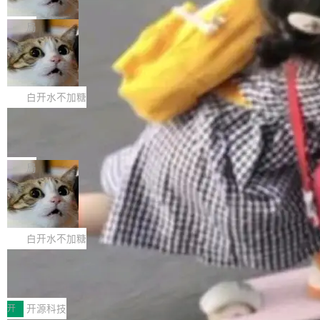
只为金钱，不为使命
1，U1.5-Lite-Preview 在以下方向上带来了显著
tl 是一个 Ubuntu 专有的包，它和它的依赖项都
顶级 AI 研究员在两家公司之间来回跳，中间只
提升： 原生支持4K图像生成； 更精细的局部纹
是 Ubuntu 专有的，不会用在其他发行版上。」
隔了几天。 Lilian Weng 上周刚宣布因健康原因
局
理、细节与真实世界质感； 更准确的中英文文字
所以 deb 版本的受众实际上为零。既然只有 Ub
离开 Thinking Machines Lab，说自己作为联合
生成与复杂版式组织； 更稳定的图...
FFmpeg 9.0 发布
untu 用户在用，那用 snap 打包就没什么可纠结
创始人的角色「太累了」。几天后，The Inform
的。 从 deb 到 snap 的迁移路径 hwctl 是 rust-
ation 就曝出她将重回 OpenAI，负责递归自我
FFmpeg 9.0 现已发布，包含多项改进。官方更
hwlib 硬件 API 库的一部分，命令行工具负责查
改进方向的研究。她是 Thinking Machines 过
新日志列出的 9.0 版本主要更新内容如下： 扩
白开水不加糖
询 Ubuntu 的硬件认证数据库。...
去一年内第四个离开的联合创始人。 这家由前
展 AMF 色彩转换器 (vf_vpp_amf) 的 HDR 功能
DeepSeek V4 Flash 单日消耗 8 万亿 t
OpenAI CTO Mira Murati 创立的公司，连创始
MP4 muxer 中支持 LCEVC 音轨复用 Playdate
okens 登顶热搜
团队都留不住。 但 Thinking Machines 不是唯
视频编码器和多路复用器 添加 v360_vulkan filt
8 万亿 tokens。一天。一家公司的消耗。 Open
一在人才争夺战中失血的公司。六月，Google
er HE-AAC 960 解码 (DAB+) transpose_cuda
Code 在 X 上发帖：「DeepSeek Flash did 8T
局
连失两员大将：Noam Shazeer 去了 Op...
filter 添加 AMF Frame Rate Converter (vf_frc
tokens on August 1st. 5T of free usage + 3T
_amf) filter SMPTE 2094-50 元数据支持和直
NetBSD 11.0 正式发布
on OpenCode Go.」79.8 万次浏览，连带着 #
通 ProRes RAW VideoToolbox 硬件加速器 AP
DeepSeek一天消耗了8万亿# 上了微博热搜——
NetBSD 11.0 现已正式发布，这是 NetBSD 操
V ...
注意这是 OpenCode 一家的消耗。 OpenCode
作系统的第十八个主要版本。 自 NetBSD 10.1
白开水不加糖
是 Anomaly 出品的 AI 编程工具，套餐 10 美元/
以来的变化 更新亮点： 新增对 RISC-V 处理器
月。用户交了 10 美元，就能用 DeepSeek Flas
2026 ChinaJoy鸿蒙游戏增长臻享会举
架构的支持。NetBSD 11.0 是首个支持 64 位 R
办，鲸鸿动能系统呈现游戏行业解决方
h 随便写代码，按网友说法：「怎么使劲用也用
ISC-V 平台的稳定版本，涵盖一系列基于 StarFi
8月1日，2026 ChinaJoy期间，鸿蒙游戏增长臻
案
不完。」5T 来自免费额度，3T 来自 Go...
ve JH71XX 的设备，例如 VisionFive 2、PINE
享会在上海举办。鸿蒙生态的全场景智慧营销平
开
开源科技