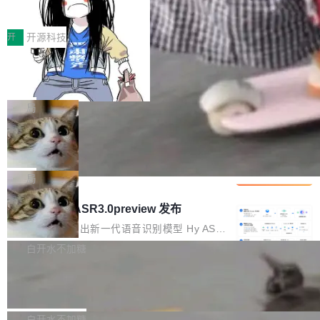
得住、用得稳、省得下、更安全！ 一、从现在开
价值潜能：华为云码道（CodeArts）
q2Seq 和 DocAI 的共同发明人）以及 Oriol Vin
中文驱动的数字员工，自主理解需求、规划步
一、代码仓深度理解技术的作用与价值 在软件工
始，Token使用一目...
代码仓技术解析
yals（Gemini 联合负责人，AlphaSta...
骤、编写代码。不挑模型、不挑平台，curl 一行
程实践中，代码仓是企业核心知识资产的主要载
开
开源科技
装完即用。 开源地址：Gitee · GitCode · GitHu
体。企业级代码仓库通常包含数十万乃至数百万
b 安装 支持 Java 8+（8~26）、macOS / Linu
一条“删库”命令跑 17 小时，算法工程
个文件，其规模远超单次模型调用可承载的上下
师删光 89TB 数据只为干私活
x / Windows / Harmony PC。 # macOS / Linu
文窗口。随着项目规模的持续扩张与代码历史的
最高人民检察院8月4日公布了一起案件：北京一
x / Harmony PC curl -fsSL https://solon.noea
不断累积，代码仓中的模块关系、接口契约、业
名90后算法工程师王某，为了给自己接的私活腾
局
r.org/solon...
务逻辑等关键信息往往分散于数十乃至数百个文
服务器空间，删光了公司AI游戏部门的全部核心
件之中，形成高度复杂的知识关联网络。传统的
Cloudflare 分享推理优化实践：KV ca
数据。 王某2024年1月入职东城区某科技公司AI
che 量化 + 权重压缩，吞吐量提升 4
代码检索手段（如关键词匹配、目录遍历）仅能
短剧部门，有互联网大厂背景。在公司内部架构
Kimi 和 GLM 是当前最强的大模型系列之一，但
1%，成本降 30%
在语法层面完成文本定位，难以触及代码的语义
调整期间，部门三次通知全员将数据从A集群迁
它们有一个共同的问题：太吃显存了。月之暗面
局
内涵与结构关联，导致开发者使用代码智能体在
移到B集群，王某都回复了"收到"。 他没有迁移
的 Kimi K 系列和智谱的 GLM 都是长上下文、M
理解大规模代码仓时面临显著"代码仓理解"瓶
腾讯混元 Hy ASR3.0preview 发布
数据。2024年9月3日下午4点，他使用此前登录
oE 架构的大模型，好用到让人上瘾，但 GPU 显
颈。 代码仓深度理解服务（以下简称" CodeBas
的账号密码进入A集群，输入了一条被程序员圈
存永远不够用。 Cloudflare 的 Workers AI 团队
腾讯混元正式推出新一代语音识别模型 Hy ASR
e深度理解服务"）是华为云码道（CodeA...
称为"删库跑路"的命令——最高管理员权限、无
一直在跑这些模型的推理。他们在官方博客上发
3.0preview。基于最新一代大语言模型 Hy3 的
白开水不加糖
需确认、强制递归删除。17个小时后，运维人员
了一篇技术文章，详细拆解了三种让大模型在 G
语言理解能力，以及融合了高精度语音识别与深
发现异常并中止进程时，89TB数据已经没了。
Pale Moon 34.3.2 发布，苍月浏览器
PU 上跑得更省、更快的技术手段——KV cache
度语义理解能力，实现了语音识别能力的全面升
删掉的是AI游戏部门的全部开发文件，包括公司
量化、模型权重压缩、以及共享 KV cache 的完
级。 根据介绍，Hy ASR3.0preview 目标在于：
Pale Moon 34.3.2 现已发布，这是一个安全更
自研的多个文生3D和...
整性保护。效果是：吞吐量提升 41%，每 token
让语音识别不再只是听清，而是真正听懂。通过
新和少量网页兼容性修复版本。 Changes/fixe
白开水不加糖