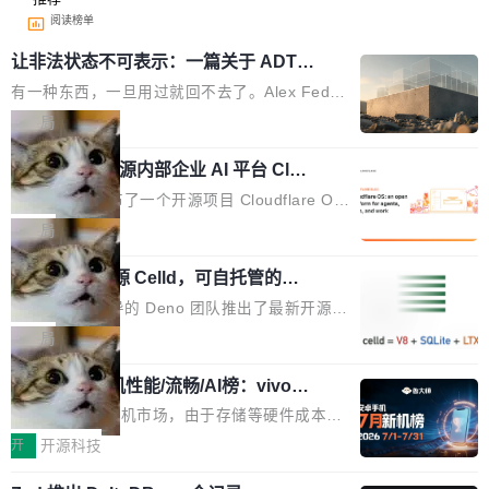
阅读榜单
让非法状态不可表示：一篇关于 ADT
的帖子在 Reddit 火了
有一种东西，一旦用过就回不去了。Alex Fedos
eev 管它叫"软件设计的基石"。 他说的东西不新
局
鲜——代数数据类型（ADT），尤其是和类型
Cloudflare 开源内部企业 AI 平台 Clou
（sum type）。但他说清楚了一件事：这不是类
dflare OS
型系统的学术体操，是日常编码的思维方式。 文
Cloudflare 发布了一个开源项目 Cloudflare O
章从一个简单的例子切入。一个网站的深色主题
S。如果你只看官方博客，你会觉得这是又一
局
设置，如果用布尔值 + 可空字段来表示——bool
个"AI 知识库 + 聊天机器人"——每个大厂都在
ean 表示是否可切换，nullable 的默认模式、浅
Deno 团队开源 Celld，可自托管的分
做，没什么新鲜的。 但 Kenton Varda 在 Twitte
布式 Durable Objects
色方案、深色方案——会产生大量无意义的组
r 上把事情说清楚了： 今天我们发布了 Cloudfla
Ryan Dahl 领导的 Deno 团队推出了最新开源项
合。方案缺了、配置冲突了、全 null 了。要知道
re OS，一个带连接器的聊天机器人，跟其他所
目 Celld，一个能在自己机器上运行 Cloudflare
局
哪些组合有效，作者说，你得靠"文档、校验、或
有科技公司做的一样。只不过，实际上它不一
Workers 和 Durable Objects 的守护进程。 设
者部落知识"。 换个写法。Rust 的 enum，两个
样。这是 Sandstorm.io 的重制版，我十年前的
鲁大师7月新机性能/流畅/AI榜：vivo夺
计思路很直接：每个对象是一个独立的 SQLite
变体：Switchable...
性能、流畅双第一，三星Galaxy Z系列
那个创业公司。不同的是，这次它构建在 Cloudf
数据库，按名称寻址，复制到你自己的 S3 兼容
2026年7月的手机市场，由于存储等硬件成本暴
新折叠缺席
lare Workers 上——我花了九年时间搭建的平台
存储库里。节点之间只通过这个存储库协调——
增，手机厂商的日子也不好过啊，新机速度明显
开
开源科技
——并且深度集成了 AI。这基本上是我十年秘密
没有控制平面，没有共识协议。每个对象自带一
放缓，因此硝烟味淡了许多。新机参数规格除开
计划的顶峰。 十年前，Ken...