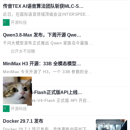
marks，用最新 Xcode 在最新 macOS 上构建
传音TEX AI语音算法团队斩获MLC-SL
yle="margin-left:0; margin-right:0"> <li><span
M 2026国际挑战赛Task 1亚军
运行，出来的效果是坏的——侧边栏按钮大小不
style="color:#000000">现在可以通过键盘访问
近日，在国际语音领域顶级会议INTERSPEECH
一，界面错位。他说这个问题"两年前就发现了，
AI 聊天功能（添加了一些快捷键）</span></li>
2026卫星活动——第二届多语种对话语音语言模
开
开源科技
至今没变"。 数据流方面，Manshin 指出 SwiftU
<li><span style="color:#000000">新增了始终
型挑战赛 （Multilingual Conversational Speec
I 的属性包装器演进史...
在新 SQL 控制台中打开 AI 生成的脚本的功能</
Qwen3.8-Max 发布，下周开源 Qwen3.
h Language Model Challenge，MLC-SLM）T
8-27B
span></li> <li><span style="color:#000000...
ask 1赛道中，传音TEX AI中心语音算法团队以
千问大模型宣布正式推出 Qwen 家族迄今最强大
自主研发的说话人归属多语种自动语音识别系统
的模型 Qwen3.8-Max，也是其首个 Max 规模
白开水不加糖
取得tcpMER 15.41%的成绩，在全球110支参赛
的开源权重模型。Qwen3.8-Max 的模型权重预
队伍中位列第二。此次突破展现了传音在多语种
MiniMax H3 开源：33B 全模态模型，
计将于开源，彼时也将同步开源 Qwen3.8-27B
一个视觉语言模型只够当它的编码器
语音识别、说话人日志、时间对齐与长音频工程
模型。 根据介绍，Qwen3.8-Max 基于 Qwen 3.
MiniMax 今天开源了 H3，一个 33B 参数的全模
化系统等关键方向的系统性技术实力。 本届赛事
5 的架构基础构建，参数规模扩展至 2.4 万亿，
态生成模型，能生成带原生立体声的 2K 视频。
局
聚焦多语言对话语音模型面临的关键技术挑战，
激活参数95B，支持100万上下文Tokens，在编
没有发布会，没有预告，直接扔了篇文章出来，
共吸引来自全球工业界与学术界的1...
程、办公、科研以及长周期任务等方面实现了全
DeepSeek-V4-Flash正式版API上线超
权重已经上传至 Hugging Face。 去年国内的视
算互联网
面提升。它不仅能应对更具挑战性的问题，还能
频生成模型还在追 Runway 和 Pika 的参数，今
近日，DeepSeek-V4-Flash 正式版 API 开启公
更可靠地端到端完成复杂任务，输出值得信赖的
天 MiniMax H3 从架构到许可都摆上台面了。一
开测试。国家超算互联网正式上线 DeepSeek-V
开
开源科技
成果。 全球开发者都可通过千问 AI 平台获得 Q
个模型，三个模块，两个开源。 H3 由三个模块
4-Flash 正式版（DeepSeek-V4-Flash-0731）
wen3.8 的 API 服务：国内每百万 Tok...
组成：H3-Context-IR 负责多模态指令理解和编
Docker 29.7.1 发布
模型 API 调用服务和模型文件。 DeepSeek-V4-
排（闭源，提供 API）；H3-Base 是核心生成模
Flash-0731 经过大量后训练工作，智能体能力
Docker 29.7.1 现已发布，具体更新内容如下：