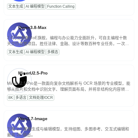
高并发、轻量化任务，适合日常对话、内容创作、基础 RAG、批量
文本生成
AI 编程模型
Function Calling
文案处理等普惠刚需场景。
Qwen3.8-Max
2.4万亿参数MoE旗舰，编程与办公能力全面跃升，可自主编程十数
天交付完整项目。胜任法律、金融、设计等数百种专业任务，一次对
话端到端交付生产级成果。原生视觉理解贯穿规划、执行与验证全流
文本生成
AI 编程模型
多模态
程，支持超长文档与长视频的深度语义解析。长程任务中自主规划与
闭环迭代，持续进化。
MinerU2.5-Pro
MinerU2.5-Pro是一款面向复杂文档解析与 OCR 场景的专业模型，能
够从图片和文档中识别文字、理解页面布局，并将非结构化内容转换
为便于存储、检索和二次处理的结构化结果。
8K
多语言
文档处理/OCR
Wan2.7-Image
万相 2.7 图像生成与编辑模型，支持组图、多图参考、交互式编辑和
最高 2K 输出。