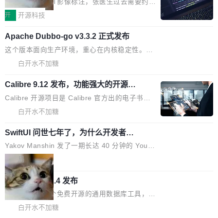
把它做成了 Web 玩具，放在 zhuzhiliao.imsai.c
完成一例腹部CT影像标注，张医生过去需要约1
<span><strong>警告：</strong>&nbsp;Zero
c 上，并在 GitHub 开源。 玩法很简单：按住屏
20个小时。他必须在数百张连续影像上，一笔一
开
开源科技
的 admin ...
幕画圈，或者直接甩手机。页面会实时显示转速
笔勾画边界，一层一层识别肌肉组织。如今，使
（圈/秒），声音来自真实竹知了录音的 1.72 秒
Apache Dubbo-go v3.3.2 正式发布
用东软飞标医学影像标注平台，同样的工作缩短
采样，无缝循环。音频解码失败时，还有一套合
至4小时，效率提升30倍。 这组数字背后，改变
这个版本面向生产环境，重心在内核稳定性。我
成兜底——锯齿波振荡器模拟脉冲，并联带通共
的不只是速度，而是把医学影像转化为AI能力的
们彻底收敛了旧配置体系，扩展了 Triple 协议与
白开水不加糖
振峰模拟竹膜和筒腔共鸣。 技术细节上，物理引
路径真正打通了。 大型医院积累的影像数据规模
泛化调用能力，加强了应用级元数据和服务治
擎是绳系质点模型：重力、弹性绳（只拉不
庞大，但不能直接用于训练模型。器官、病灶和
Calibre 9.12 发布，功能强大的开源电
理，同时集中修了并发安全、资源泄漏和热路径
推）、空气阻力，1/240 秒定步长积...
子书工具
组织边界，必须由专业医生逐层识别、标记和校
性能问题。
Calibre 开源项目是 Calibre 官方出的电子书管
正，才能成为机器能理解的高质量数据。医学影
理工具。它可以查看，转换，编辑和分类所有主
白开水不加糖
像AI落地最昂贵的环节，不是算法，是专业医生
流格式的电子书。Calibre 是个跨平台软件，可
的时间。 张医生是某三甲医院放射科副主任医
SwiftUI 问世七年了，为什么开发者还
以在 Linux、Windows 和 macOS 上运行。 Cal
师，牵头一项腹部肌肉影像课题。他需要在数百
在骂它？
ibre 9.12 现已正式发布，此次更新内容如下：
Yakov Manshin 发了一期长达 40 分钟的 YouT
张CT影像上完成像素级精细分割，让系统"...
新功能 macOS：在 Connect/Share 按钮中添加
ube 视频，标题是"SwiftUI 七年后：一个平庸的
局
通过 AirDop 共享书籍的功能 Content server：
故事"。视频核心观点很简单：SwiftUI 发布七年
支持可向服务器后端添加新端点的插件 Edit boo
DBeaver 26.1.4 发布
了，仍然像一个永久公测版。 Manshin 从数据
k：Compress images：添加将 GIF 图像转换为
流、布局系统、API 稳定性、性能、跨平台五个
DBeaver 是一个免费开源的通用数据库工具，适
JPEG/WebP 的选项 ToC Editor：添加一个按
维度逐一批判了 SwiftUI。最让人印象深刻的一
用于开发人员和数据库管理员。DBeaver 26.1.4
白开水不加糖
钮，用于对目录中的条目进...
个论据是：苹果官方的 SwiftUI 教程项目 Land
现已发布，具体更新内容包括： AI 助手： <ul st