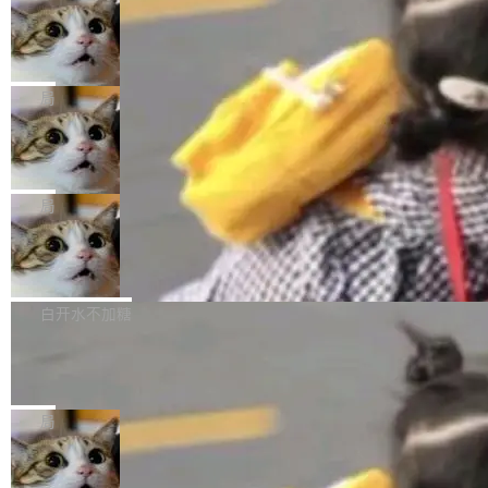
年。FFmpeg 社区最终选择用一个大版本的名
列表的数据匹配 —— 一项常规的数据处理任
没有拐弯抹角。他说中国正在赢得 AI 竞赛，而
字，留下了这份纪念。 雷霄骅曾是中国传媒大学
务，最终却产生了 180 万美元的账单，实际支出
当 AI agent 把源码变成了最好的扩展系
且按目前的速度，中国 AI 工具预计在今年底或
数字电视技术方向的博士生，长期从事视频、音
统，开发者工具必须开源
超出原定预算 860%。 更令人意外的是，该项目
2027 年就能追上美国前沿实验室的水平。 Dela
五年前，David Crawshaw 问过很多软件工程师
频技...
最终并未成功落地，而高额算力消耗持续运行长
ngue 把原因归结为一件事：开放协作。中国的
一个问题：你写过什么给自己用的程序？答案几
局
达 5 个月，公司直到财务对账时才察觉异常。这
AI 开发者在一个共享和协作的生态里加速迭代，
乎都是没有。工程师们整天用别人写的程序写程
意味着一个无人看管的 AI 程序，在近半年时间
而美国模型厂商在"闭门造车"。他的原话是 "buil
DeepSeek Harness 宣布内测邀请，全
序给别人用。偶尔有人自己写个博客系统、智能
里日夜不停地"烧钱"。 复盘显示，...
网最大规模开源 Agent 路演现场诞生
ding in silos"——各自为战，互不通气。 这个判
家居控制、家庭实验室，都算稀奇事。 Crawsh
一条内测招募帖，发出去的时候大概没人想到它
断从他嘴里说出来分量不同。Hugging Face 是
aw 是 Shelley 的作者，一个开源 AI coding age
会变成一场开源 Agent 生态的路演。 8月1日，
局
全球最大的开源 AI 平台，上面跑着上百万个模
nt。他最近在博客上写了一篇文章，核心论点很
DeepSeek Harness 团队负责人崔添翼（tiany
型。谁在开源赛道上领先，...
简单：开发者工具必须开源。 理由不是传统的自
商汤 SenseNova U1.5-Lite-Preview
i）在 X 上发帖： 「如果你是 Agent Harness 相
开源
由软件情怀，而是一个跟 AI agent 直接相关的
关开源项目的开发者，希望参加 DeepSeek Har
商汤科技宣布面向社区开源轻量级统一多模态模
技术判断。 两行 prompt 就能个性化任何软件 C
ness 的内测，可以回复或私信联系我。请附上
型的预览版本 SenseNova U1.5-Lite-Preview。
白开水不加糖
rawshaw 给出了两个 prompt。 第一个： "下载
GitHub id 以及开源代表作。」 DeepSeek 曾在
公告称，SenseNova U1.5-Lite-Preview并非简
某个软件的源码，在本地构建。修改 agent ...
官方招聘信息中写过一条简洁有力的公式：Mod
Ubuntu 将核心系统包从 deb 转成了 s
单的模型规模升级，而是基于 SenseNova U1
nap
el + Harness = Agent。模型负责理解和推理，
的一次系统性迭代，不仅在同一架构中贯通视觉
Ubuntu 正在把又一个核心系统包从 deb 转为 s
Harness 负责把能力落到真实环境中——调用工
理解、推理、生成与编辑，还仅以 8B-MoT 的轻
nap。这次是 hwctl——一个用来检查 Ubuntu
局
具、读写文件、管理上下文、处理错误、完成闭
量大小，将能力推进到4K、更精细的真实质感、
硬件认证状态的命令行工具。 Canonical 工程师
环。崔添翼招人的标...
更复杂的视觉控制和可持续迭代编辑。 相比 U
Dario Amodei 担心新人来 Anthropic
Alan Griffiths 在邮件列表中说得很直白：「hwc