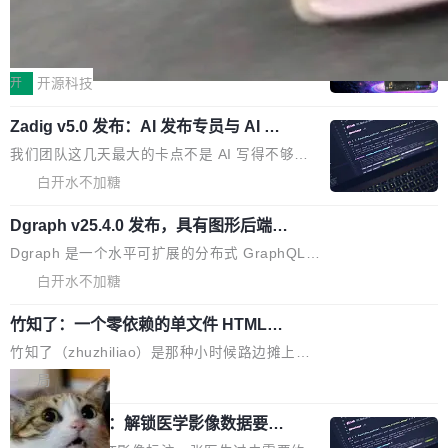
64 STAR64，以及 QEMU。 增强了对 POSIX.1
台鲸鸿动能协同华为游戏中心，面向游戏行业开
-2024 和 C23 编程接口标准的兼容性。 compat
技嘉X3D系列再添新成员 B850 AORU
发者及生态伙伴，系统呈现了平台在游戏领域的
S ELITE X3D主板强化性能体验
_linux(8) 增强了对 Linux 系统调用的支持，包
完整能力版图——从IAP高价值用户的全周期经
面向AMD Ryzen X3D处理器玩家，技嘉X3D系
括 epoll（围绕 kqueue 实现）、POSIX 消息队
营、到IAA游戏的“买变一体”正循环、再到联运与
列主板阵容迎来新成员——B850 AORUS ELITE
开
开源科技
列、...
广告协同的全链路经营闭环，以及面向全球市场
X3D。作为面向主流高性能平台打造的全新主板
的出海增长布局。 华为终端云业务商业化销售负
Zadig v5.0 发布：AI 发布专员与 AI 审
产品，B850 AORUS ELITE X3D延续技嘉在X3
查专员上线
责人在开场致辞中表示，游戏开发者的核心诉求
D平台优化上的技术积累，旨在为游戏玩家带来
我们团队这几天最大的卡点不是 AI 写得不够
已不再是“多一个投放渠道”，而是一套能够持续
更稳定、更高效的装机选择。 B850 AORUS ELI
好，是 AI 写得太好了。 好到审查排期从两天的
白开水不加糖
驱动增长的体系。截至目前，搭载HarmonyOS
TE X3D基于AMD AM5平台打造，支持AMD Ry
活儿拖成了五天。PR 一堆起来没人敢合，发布
6的终端设备已突破7000万台，注册开发者数量
zen 9000/8000/7000系列处理器，并针对X3D
Dgraph v25.4.0 发布，具有图形后端的
窗口推了又推。好到合进 main 分支的代码，我
已突破 1100 万。随着鸿蒙生态汇聚越来越多的
原生 GraphQL 数据库
处理器特性进行平台级优化。其搭载X3D鸡血模
们自己都没看完。 这事不是个例。GitLab 调研
Dgraph 是一个水平可扩展的分布式 GraphQL
高质量游戏...
式2.0，可根据不同使用场景释放处理器潜力，
过 1528 名开发者，85% 说 AI 把瓶颈从写代码
数据库，有一个图形后端。作为一个原生的 Gra
白开水不加糖
帮助玩家在游戏与高负载应用中获得更充分的性
转移到了审代码。 写代码有人替你干了。但审代
phQL 数据库，它严格控制数据在磁盘上的排列
能表现。 在核心规格方面，B850 AO...
码、把关发版这两道关，还得靠人肉扛。 V5.0
竹知了：一个零依赖的单文件 HTML，
方式，以优化查询性能和吞吐量，减少集群中的
把儿时竹蝉玩具搬进浏览器
想让 AI 一起盯。
磁盘寻道和网络调用。 Dgraph v25.4.0 现已发
竹知了（zhuzhiliao）是那种小时候路边摊上几
布，具体更新内容包括： feat(zero)：Zero 现
块钱的玩意儿——一根小竹签，一个竹筒，一头
局
支持 --security superflag（token=...;whitelist
系着涂了松香的线。甩起来，竹膜震动，发出“哇
=...），与 Alpha 版本的格式一致，并据此对其
30倍效率升级：解锁医学影像数据要素
——哇”的蝉鸣声。实物越来越难找了，有开发者
价值化的真实路径
管理 HTTP 端点进行授权。 <blockquote> <p>