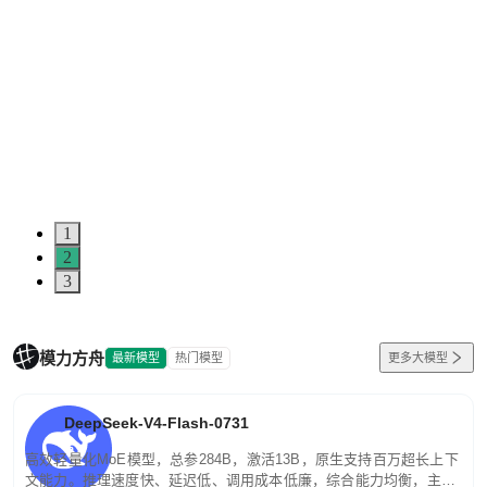
1
2
3
模力方舟
最新模型
热门模型
更多大模型
DeepSeek-V4-Flash-0731
高效轻量化MoE模型，总参284B，激活13B，原生支持百万超长上下
文能力。推理速度快、延迟低、调用成本低廉，综合能力均衡，主打