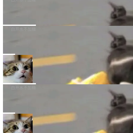
成本降低 30%，精度不变。 FP8 省的不仅是显
先理解你的语境和意图，再把准确的文字直接给
s： 实现了URL.Parse()便捷功能 对浏览器内部
存 KV cache 是推理时最吃显...
到你。从“逐字转写、单点优化”演进为“理解语
PostgreSQL 18/19 新特性深度解读
函数添加了多项边界检查，以避免潜在的越界访
境、兼容场景、一键直出”。 Hy ASR 3.0 previe
问、下溢和溢出。（DiD） 修复了加载和解析内
演讲者分享了一个有趣的实践：面对 PG 18 已
w 不要求标准普通话，方言识别覆盖粤语、吴语
容提供的字体时出现的几个问题 为避免音频加
发布的 Release Notes，他利用 AI 工具（如 Co
白开水不加糖
等 10 大方言片区和 20 余个二级小片区。在开
载、处理和播放过程中可能出现的一系列错误，
pilot）对数千条 commit 日志进行自动分析，先
源评测集中，Hy ASR 3.0 preview 在多语种的
对音频采样频率设定了下限 采样率低于 8kHz
慕尼黑市政府为全职开源项目维护者提
让模型总结出三十余条潜在特性，再逐条要求生
WER（...
供资助
（通常被认为是 "telephone"/"walkie-talkie" 音
成详细解释和代码校验，最终筛选出对用户体感
"在过去大约 10 年的大部分时间里，libexpat 的
质的最低采样率）的音频格式将被拒绝 修复了 C
最强的若干项。对于尚未正式发版的 PG 19，则
维护工作一直与我的日常工作、家务、社交生活
局
SS 圆角虚线样式中可能存在的问题 如果表单中
通过拉取过去一年内（从 PG 18 Beta1 时间点
和休闲娱乐竞争时间。" 这是 libexpat 维护者 S
的图像元素不在同一个子树中，则它们将不再关
至今）的所有 commit，同样交由 AI 分析提炼。
Firefox 153.0.3 发布
ebastian Pipping 写在博客里的话。8 月 4 日，
联 加...
经过人工复核，准确度令人满意。这一方法也为
他宣布了一个新消息：从 2026 年 8 月 1 日起，
Firefox 153.0.3 现已发布，具体更新内容如
社区爱好者提供了高效跟踪新版本的思路。
他可以全职维护 libexpat 了，最长 6 个月。发
下： New Smart Window 包含多项增强功能：
白开水不加糖
工资的是慕尼黑市政府。 libexpat 是一个 C99
<ul> <li>现在建议列表会显示更多结果，方便用
编写的流式 XML 解析器，MIT 许可证。和 libx
Cloudflare Computer 开源：你的 Age
户查找历史记录和切换到已打开的标签页。（<a
nt 需要一台电脑，而不是一个容器
ml2 一样，它是世界上使用最广泛的 XML 解析
href="https://bugzilla.mozilla.org/show_bug.c
Cloudflare 开源了名为 @cloudflare/computer
库之一。你的操作系统、浏览器、无数的基础设
gi?id=2019042">Bug&nbsp;2019042</a>）</l
的 npm 包。项目的核心论点是：容器不适合 Ag
局
施软件，很可能都在用它。而过去十年，维护它
i> <li>现在，助手可以直接使用 Exa 的网络搜索
ent 计算。真正适合的，是 Isolate。 Cloudflare
的人一直在用业余...
结果回答问题，而无需将问题转交给搜索引擎。
OpenAI 公开邮件和聊天记录回应苹果
工程师在这件事上没什么可谦虚的——他们用 W