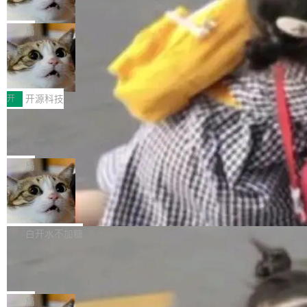
诉讼，称“Apple is getting this wron
（<a href="https://bugzilla.mozilla.org/show_
orkers 跑了十年 Isolate。用 CEO Matthew Pri
上个月，苹果一纸诉状把 OpenAI 告上法庭，指
g”
bug.cgi?id=204...
nce 的话说：「我们一生都在用 Isolate 运行代
控其挖角苹果前员工并窃取商业秘密。苹果的诉
局
码，而 AI Agent 不需要容器，它们需要的是 Iso
状把 OpenAI 描述成一个系统性地从前东家挖
late。」 容器为什么不合适 容器的问题在于启动
HUAWEI MatePad Edge上架WorkBu
人、套取机密信息的对手。 OpenAI 没发律师
ddy鸿蒙PC版，说话就能干活的AI办公
和销毁都太重了。一个 Agent 要执行的任务可能
函，也没选择庭外沉默。它在官网贴了一篇博
全能AI工作台WorkBuddy鸿蒙PC版上架HUAWE
搭子
只需要几毫秒的 CPU 时间，但容器从冷启动到
文，标题只有六个字：Apple is getting this wro
I MatePad Edge应用市场，直接下载即可使
开
开源科技
就绪要花数秒。如果未来有十...
ng。 然后，它把邮件往来和 iMessage 聊天记
用，与鸿蒙电脑上的体验一致。值得一提的是，
FFmpeg 9.0 发布：代号“Lei”，以此纪
录全贴了出来。 他发错人了 苹果外部律师 Gabr
这是目前市面上唯一支持平板接入WorkBuddy P
念中国开发者雷霄骅
iel Gross 来自 Weil 律所，2 月 23 日下午 5:53
C版的产品，搭载“人机双写”重磅功能——你写
全球知名开源多媒体框架 FFmpeg 今天正式发
给 OpenAI 总法律顾问 Che Chang 发了封邮
你的，AI写AI的，同屏协作互不干扰。一句话让
布了 9.0 版本。这个版本除了带来新一代音视频
局
件，附了一封长信，要求 OpenAI 配合调查前苹
AI帮你干活，现在开启全新体验！ 温馨提示：
处理能力和硬件加速支持之外，还有一个特殊之
果员工带走机密信...
亚马逊成本失控：AI 写代码烧掉 1215
体验WorkBuddy鸿蒙PC版前，请将 HUAWEI M
处：FFmpeg 9.0 的代号是“Lei”。 这个名字，
万元，超预算 860%
atePad Edge 升级至 HarmonyOS 6.1.0.135S
来自中国开发者雷霄骅（Lei Xiaohua）。 对于
外媒近日曝光了亚马逊的多份内部报告显示，AI
P9 patch03及以上版本。 *升级路径：设置 > 搜
很多中国音视频开发者而言，这个名字并不陌
导致公司在多个项目上超支。《金融时报》报道
白开水不加糖
索“软件更新” > 检查更新，即可搜索新版本，下
生。十年前，他通过大量中文技术文章、源码分
称，仅一个项目的成本超支就高达 180 万美元
载安装完成升级即可。 没有...
析和开源示例，让一代开发者第一次真正理解 F
Hugging Face CEO 发声：中国正在开
（约合人民币 1215 万元）。 具体来说，一名工
源模型上碾压我们
Fmpeg，也成为很多人进入音视频开发领域的
程师借助 Anthropic 旗下 Claude Sonnet 模型
"他们正在开源模型上碾压我们。" Hugging Fac
“启蒙老师”。 而今年，恰好是雷霄骅离世十周
编写程序，目标是完成电商平台作者信息与商品
e CEO Clément Delangue 在 CNBC 的采访里
局