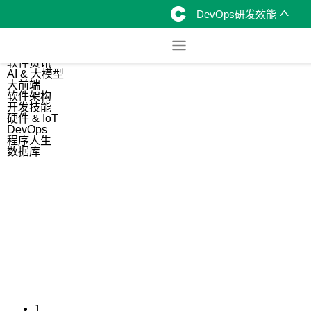
DevOps研发效能
综合
开源资讯
软件资讯
AI & 大模型
大前端
软件架构
开发技能
硬件 & IoT
DevOps
程序人生
数据库
1