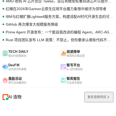
AMD 收购 AI 芯片创企 Taalas，旨在将模型权重刻进芯片以提升推理性能
红帽在2026年Gartner云原生应用平台魔力象限中被评为领导者
IBM与红帽扩展Lightwell服务方案，构建适配AI时代开源生态的可信基础设施
GitHub 再次爆发大规模服务降级
Prime Agent 开源发布：一个能自我改进的编程 Agent，ARC-AGI 3 超越人类专家基线
Rust 项目团队宣布 LLM 政策：不禁止，但你要承认哪些代码不是你写的
TECH DAILY
阅读榜单
每日内容报纸化
每周热文看这里
DevFM
智写平台
当天资讯听着看
AI 创作更轻松
激励活动
智库报告
参与活动赢源石
行业技术报告
AI 造物
更多造物项目