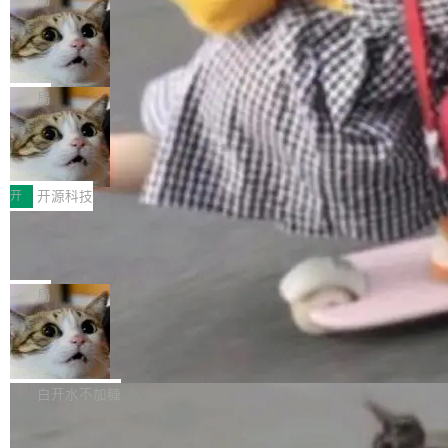
现实 过去两年，CIO们的焦虑清单上多了两项：
设置，如果用布尔值 + 可空字段来表示——bool
个"AI 知识库 + 聊天机器人"——每个大厂都在
一是如何让大模型和智能体应用安全地从PoC走
ean 表示是否可切换，nullable 的默认模式、浅
Deno 团队开源 Celld，可自托管的分
做，没什么新鲜的。 但 Kenton Varda 在 Twitte
向生产，二是如何让测试团队跟得上AI应用...
布式 Durable Objects
色方案、深色方案——会产生大量无意义的组
r 上把事情说清楚了： 今天我们发布了 Cloudfla
Ryan Dahl 领导的 Deno 团队推出了最新开源项
合。方案缺了、配置冲突了、全 null 了。要知道
re OS，一个带连接器的聊天机器人，跟其他所
目 Celld，一个能在自己机器上运行 Cloudflare
局
哪些组合有效，作者说，你得靠"文档、校验、或
有科技公司做的一样。只不过，实际上它不一
Workers 和 Durable Objects 的守护进程。 设
者部落知识"。 换个写法。Rust 的 enum，两个
样。这是 Sandstorm.io 的重制版，我十年前的
鲁大师7月新机性能/流畅/AI榜：vivo夺
计思路很直接：每个对象是一个独立的 SQLite
变体：Switchable...
性能、流畅双第一，三星Galaxy Z系列
那个创业公司。不同的是，这次它构建在 Cloudf
数据库，按名称寻址，复制到你自己的 S3 兼容
2026年7月的手机市场，由于存储等硬件成本暴
新折叠缺席
lare Workers 上——我花了九年时间搭建的平台
存储库里。节点之间只通过这个存储库协调——
增，手机厂商的日子也不好过啊，新机速度明显
开
开源科技
——并且深度集成了 AI。这基本上是我十年秘密
没有控制平面，没有共识协议。每个对象自带一
放缓，因此硝烟味淡了许多。新机参数规格除开
计划的顶峰。 十年前，Ken...
个小型数据库，应用天然按分片构建，单个数据
Zed 推出 DeltaDB，一个记录 commit
高价的三星折叠（三星Galaxy Z Fold8 Ultra / Z
之间所有操作的版本控制系统
库的竞争和爆炸半径问题在设计层面就被消除
Fold8 / Z Flip8）外，其余要么是中低端机器，
Zed 编辑器团队发布了新项目——DeltaDB，一
了。 闲置的 cell 会休眠到几乎不占资源。当 cel
例如iQOO Z11i、REDMI Note 17、REDMI No
个在 git commit 之间记录每一次编辑操作的版
局
l 迁移或唤醒时，新宿主从 S3 恢复 SQLite 数据
te 17 Pro、OPPO K15，要么是vivo X300 E这
本控制系统。目前处于 Early Access 阶段。 De
库继续执行。存储库是持久化的唯一真相...
样的次旗舰。 Galaxy Z Fold8 Ultra / Z Fold8 /
SpaceXAI 单季资本开支达 183 亿美元
ltaDB 的核心思路直接写在 landing page 最显
Z Flip8三款折叠屏新机均在7月22日发布，且全
眼的位置：「Software is made between com
根据风险投资人Tomer Tunguz 博客（VC 分
部搭载骁龙8 Elite Gen5 for Galaxy，它们本该
mits」——软件是在 commit 之间写出来的。git
析）披露的最新分析与第二季度业绩报告，Spac
白开水不加糖
是7月性...
只记录了你提交的最终状态，但真正的工作过程
eXAI在上个季度的总资本支出飙升至183.7亿美
——打字、删改、试错、agent 对话——都在 co
Meta 发布终端编程 Agent“Muse Cod
元。其中，绝大部分资金被直接用于 AI 领域，