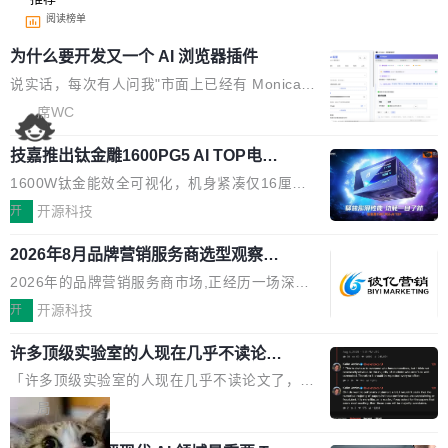
阅读榜单
为什么要开发又一个 AI 浏览器插件
说实话，每次有人问我"市面上已经有 Monica、
Sider、Copilot for Chrome 这些 AI 浏览器插件
席WC
了，你为什么还要再做一个"，我都觉得这个问题
技嘉推出钛金雕1600PG5 AI TOP电
问得好。 因为我自己也是从用户变成开发者的。
源：为发烧级主机与本地AI算力打造旗
现有产品的天花板 我用过不少 AI 浏览器插件。
1600W钛金能效全可视化，机身紧凑仅16厘米
舰供电方案
刚开始觉得都挺好——选中一段文字，弹出解
继2026台北电脑展首度亮相后，技嘉科技近日正
开
开源科技
释；写邮件时帮你润色；看英文网页给你翻译摘
式发布钛金雕1600PG5 AI TOP电源。这款高端
要。但用久了你会发现，它们本质上都是同一类
2026年8月品牌营销服务商选型观察：
电源专为发烧级DIY主机与本地AI算力平台打
从流量思维到品牌资产思维的范式转移
东西：一个带网页上下文的聊天框。 它们能读取
造，整机长度仅16厘米，提供1600W额定功率
2026年的品牌营销服务商市场,正经历一场深刻
页面的文本，然后把文本丢给大模型，再返回一
与80PLUS钛金能效；支持ATX 3.1与PCIe 5.1
的价值重构。全球全案品牌代理机构市场从2025
开
开源科技
段回答。仅此而已。 这当然有用，但总觉得差点
规范，结合服务器级元件、完善供电线材与内置
年的83.1亿美元增长至2026年的86.6亿美元,年
意思。比如我在一个后台管理系统里，需要填50
实时LCD监控屏，可充分满足当下高阶PC主机
许多顶级实验室的人现在几乎不读论文
复合增长率达5.44%,预计2032年将突破120亿美
个表单字段，每个字段还有联动逻辑；比如我
了
的严苛使用需求。 澎湃功率，紧凑机身 钛金雕1
元。数字广告与公共关系相关服务市场更是从20
「许多顶级实验室的人现在几乎不读论文了，而
想...
600PG5 AI TOP具备强悍输出功率，同时实现
25年的8463亿美元扩张至2026年的8763亿美
且他们认为 ICLR/ICML/NeurIPS 充斥着大量过
局
机身尺寸大幅精简。整机长度仅16厘米，属于同
元。数字的背后是一个清晰的事实——品牌对专
度宣传和欺诈。」 OpenAI 研究员 Keller Jorda
功率段机身尺寸十分紧凑的1600W电源产品。小