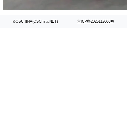
代码检索手段（如关键词匹配、目录遍历）仅能
在语法层面完成文本定位，难以触及代码的语义
内涵与结构关联，导致开发者使用代码智能体在
©OSCHINA(OSChina.NET)
京ICP备2025119063号
理解大规模代码仓时面临显著"代码仓理解"瓶
颈。 代码仓深度理解服务（以下简称" CodeBas
e深度理解服务"）是华为云码道（CodeA...