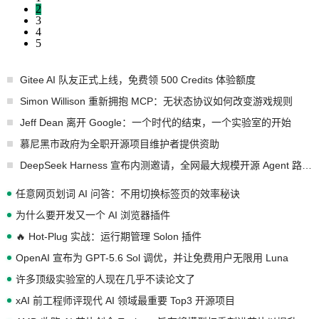
2
3
4
5
Gitee AI 队友正式上线，免费领 500 Credits 体验额度
Simon Willison 重新拥抱 MCP：无状态协议如何改变游戏规则
Jeff Dean 离开 Google：一个时代的结束，一个实验室的开始
慕尼黑市政府为全职开源项目维护者提供资助
DeepSeek Harness 宣布内测邀请，全网最大规模开源 Agent 路演现场诞生
任意网页划词 AI 问答：不用切换标签页的效率秘诀
为什么要开发又一个 AI 浏览器插件
🔥 Hot-Plug 实战：运行期管理 Solon 插件
OpenAI 宣布为 GPT-5.6 Sol 调优，并让免费用户无限用 Luna
许多顶级实验室的人现在几乎不读论文了
xAI 前工程师评现代 AI 领域最重要 Top3 开源项目