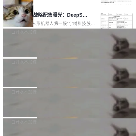
5% RHAE Best@1，超过了 ARC 报告的人类专
覆盖 rust-lang/rust 单一仓库的代码贡献。这不
局
家基线 95.4%。 不是又一个 coding agent 包装
是项目级别的官方立场，目前由五个团队采纳，
宇树科技 IPO 战略配售曝光：DeepSe
器 Prime Agent 的架构和市面上大多数 coding
但它可能是主流开源项目中关于 AI 辅助贡献最
ek 获配 93.3 万股，锁定 36 个月
agent 有本质区别。大多数 agent harness 的设
细致的一份规则。 政策的核心只有一句话：LLM
8月6日晚间，“人形机器人第一股”宇树科技股份
计是基于早期模型的能力—...
可以用来分析、提炼、审阅、建议，但不能用来
有限公司披露IPO发行价格及战略配售结果，杭
白开水不加糖
创作。 具体来说，LLM 生成的代码可以提交，
州深度求索人工智能基础技术研究有限公司（De
但必须满足五个条件：预先安排、非关键、高质
Docker 29.7.2 发布
epSeek）获配93.3399万股，按150.8元/股发行
量、充分测试、充分审查，并且必须披露。LLM
价格计算，认购金额约1.41亿元，股份锁定期为
Docker 29.7.2 现已发布，具体更新内容如下：
不得生成涉及安全性的关键变更，除非作者本身
36个月。 公告显示，本次宇树科技战略配售对
Bug fixes and enhancements 修复多次传递同
白开水不加糖
就是领域专家。即使如此，政策也"强烈不建
象主要包括长期投资机构、与公司业务具有战略
一环境变量时，docker service create和docker
议"这么做。 对于不披露的情况，审核者可以直
合作关系或长期合作愿景的大型企业、科创板保
Apache Fluss 毕业成为顶级项目
service update会发生 panic 的问题。docker/cl
接关闭 PR，无需解释。 政策作者 Jynn Ne...
荐人跟投子公司，以及公司高级管理人员和核心
i#7145 修复了 Docker Engine 29.7.0 中引入的
今年 7 月，Apache Fluss 的毕业提案在 Apach
员工参与设立的专项资产管理计划。其中，Dee
一个回归问题，该问题导致拉取镜像时会拒绝包
e 孵化器项目管理委员会（IPMC）投票中获得
白开水不加糖
pSeek作为与宇树科技具备战略合作关系的企
含绝对 hardlink 目标的镜像（此类镜像由某些镜
全票通过，随后获 Apache 软件基金会董事会批
业，获配股份数量占本次发行数量的2.31%。 除
像构建工具生成）。moby/moby#53305 修复了
马斯克 AI 百科项目 Grokipedia 被曝数
准。今天，Apache 软件基金会正式宣布 Apach
DeepSeek外，腾讯旗下上海启善投资有限公司
月未更新
Docker Engine 29.7.0 中引入的一个回归问
e Fluss 孵化毕业，成为 Apache 顶级项目（TL
埃隆·马斯克推出的AI百科项目 Grokipedia 被曝
获配9...
题，该问题可能导致在旧版 Linux 内核...
P）！这一里程碑不仅标志着 Fluss 迈入新的发
长期停止内容更新，未能实现其作为“AI版维基百
白开水不加糖
展阶段，也将进一步推动流式存储、实时湖仓与
科”替代品的目标。 据 Lawfare 最新调查，自今
AI 数据基础加速融合，为实时数据基础设施的发
Solon I18n：三种解析器，零样板代码
年4月以来，Grokipedia 页面更新功能基本停