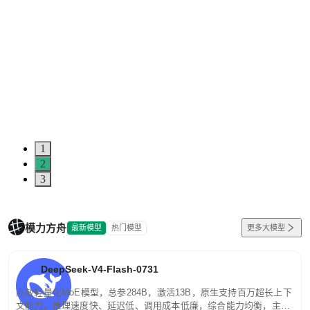
1
2
3
模力方舟
最新模型
热门模型
更多大模型
DeepSeek-V4-Flash-0731
高效轻量化MoE模型，总参284B，激活13B，原生支持百万超长上下
文能力。推理速度快、延迟低、调用成本低廉，综合能力均衡，主打