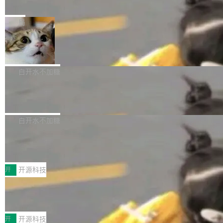
e” 和 Muse Spark 1.2 模型
mmit 之间的空隙里丢失了。 DeltaDB 要做的就
金额高达158.3亿美元，这一单项投入已经逼近
Meta 今天发布了两款 AI 产品：Muse Code，
是把这段空隙补上。 回退到任何一次编辑：Delt
微软同期总资本开支的四成。 与亚马逊、Alpha
一个在终端里运行的编程 agent；Muse Spark
局
aDB 捕获 commit 之间的每一次操作，...
bet、微软以及 Meta 等传统科技巨头相比，Spa
1.2，驱动这个 agent 的新模型。一句话概括：
ceXAI的资金消耗速度尤为引人瞩目。然而，支
美团开源 LoHoSearch，用知识图谱校
你可以用 curl -fsSL https://dev.meta.ai/install.
准 AI 能力认知
撑庞大支出的资金来源却呈现出截然不同的面
sh | bash 安装一个能在大项目里自动规划、写
机器出题的前提，是让机器拥有全局视野。整个
貌。数据显示，微软和 Meta 主要依托充沛的经
代码、验证结果的 AI 终端工具。 据介绍，Muse
构建流程可以分为四个环节：建图 → 控制难度
白开水不加糖
营现金流来覆盖资本开支，其资本支出覆盖率分
Code 是 Meta 的编程 agent 产品。它和市场上
→ 质量把关 → 数据概览。
别达到155% 和106%;而SpaceXAI的经营现金
腾讯开源 UCL-MPComm 通信库
已有的终端编程 agent 在设计理念上有几个明显
流仅能覆盖资本开支的12...
的差异点。 异步后台 agent：Muse Code 有一
腾讯网平团队宣布开源了 UCL-MPComm 通信
个主 agent 循环，外加一组后台 agent。这些后
库，并将作为transport接入Mooncake TENT。
白开水不加糖
台 agent...
该通信库针对AI Memory池化场景的数据传输需
CoStrict入选工信部2025人工智能应用
求进行了深度优化，能够实现数据中心内大规模
典型案例
计算节点间多种内存类型的高性能通信。 UCL-
近日，工信部科技司公示《2025人工智能应用典
MPComm将作为一种传输引擎接入Mooncake T
型案例入选名单》，深信服“面向企业研发场景的
开
开源科技
ENT，实现零拷贝传输性能提升30%、非零拷贝
开源 AI 编程平台 CoStrict 应用”凭借卓越的技术
传输性能最高提升5倍。UCL-MPComm底层基
深信服AI算力网关入选工信部人工智能
创新与落地成效成功入选。 全链路私有化部署，
应用典型案例！
于自研UCL-Engine通信引擎，后续腾讯网平将
助力企业AI研发安全落地 当前，越来越多企业已
前不久，工业和信息化部正式发布《2025年人工
持续开源更多基于UCL-Engine的高性能通信组
经开始引入 AI Coding 工具，通过调用公有云模
智能应用典型案例名单》，集中展示人工智能在
开
开源科技