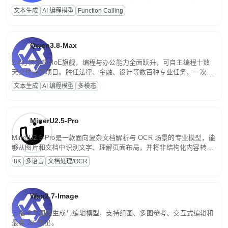
高并发、轻量化任务，适合日常对话、内容创作、基础 RAG、批量
文本生成
AI 编程模型
Function Calling
文案处理等普惠刚需场景。
Qwen3.8-Max
2.4万亿参数MoE旗舰，编程与办公能力全面跃升，可自主编程十数
天交付完整项目。胜任法律、金融、设计等数百种专业任务，一次对
话端到端交付生产级成果。原生视觉理解贯穿规划、执行与验证全流
文本生成
AI 编程模型
多模态
程，支持超长文档与长视频的深度语义解析。长程任务中自主规划与
闭环迭代，持续进化。
MinerU2.5-Pro
MinerU2.5-Pro是一款面向复杂文档解析与 OCR 场景的专业模型，能
够从图片和文档中识别文字、理解页面布局，并将非结构化内容转换
为便于存储、检索和二次处理的结构化结果。
8K
多语言
文档处理/OCR
Wan2.7-Image
万相 2.7 图像生成与编辑模型，支持组图、多图参考、交互式编辑和
最高 2K 输出。