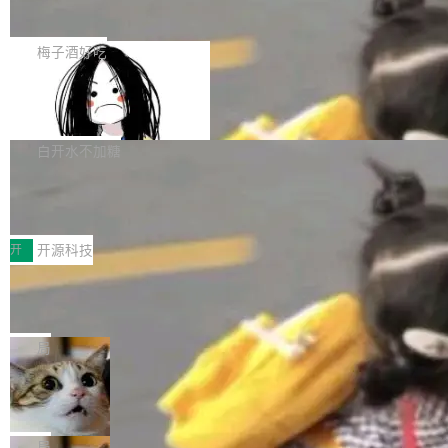
展开启新的篇章。
滞，过去三个月内没有任何条目完成更新，用户
如果你在 Spring Boot 里做过国际化，流程大概
提交的编辑请求也长期处于待处理状态。 Groki
是这样的：配 MessageSource 的 Bean、写 R
梅子酒好吃
pedia 于去年底上线，定位为由人工智能生成内
eloadableResourceBundleMessageSource、
容的百科平台，被马斯克视为传统众包百科网站
Apache Doris 4.1 全面增强 Iceberg：
声明 LocaleResolver、注册 LocaleChangeInt
支持 UPDATE、MERGE INTO 与 Iceb
维基百科的替代方案。Lawfare 调查发现，无论
erceptor…五六步之后才能看到第一行翻译文
Apache Doris 4.1 要补齐的，正是缺失的那一
erg V3
热门页面还是低关注度页面，均未出现近期更
本。 Solon 换了个方式。整个 i18n 模块围绕三
半。在已有查询能力的基础上，Doris 进一步支
白开水不加糖
新，相关问题并非局限于特定领域，而是在不同
个解析器、一个注解、一个工具类展开——没有
持了 UPDATE、DELETE、MERGE INTO 等数
主题和访问量页面中普遍存在。 调查人员最初认
XML、没有拦截器注册、没有样板配置。 资源
Testin XAgent：CIO智能测试落地指南
据修改操作、完整的表结构管理与分区演进，以
为，Grokipedia可能只是限...
文件的约定 把文件放到 resources/i18n/ 下： r
及 rewrite_data_files、expire_snapshots 等日
7月30日，TiD2026质量竞争力大会在北京中关
esources/i18n/messages.properties ...
常维护操作，并完整支持 Iceberg V3 格式。
村国家自主创新示范区会议中心开幕。本届大会
开
开源科技
由中关村智联软件服务业质量创新联盟主办，以
让非法状态不可表示：一篇关于 ADT
“智构可信·质创未来——AI原生时代的质量新范
的帖子在 Reddit 火了
式”为主题，直面AI从实验室走向规模化产业落地
有一种东西，一旦用过就回不去了。Alex Fedos
的核心质量命题。会上，《2026智能研发生产力
eev 管它叫"软件设计的基石"。 他说的东西不新
局
工具选型手册》发布，Testin云测的Testin XAge
鲜——代数数据类型（ADT），尤其是和类型
Cloudflare 开源内部企业 AI 平台 Clou
nt智能测试系统入选AI测试领域代表产品。对CI
（sum type）。但他说清楚了一件事：这不是类
dflare OS
O而言，这提示了一个转变：AI测试正在从效率
型系统的学术体操，是日常编码的思维方式。 文
Cloudflare 发布了一个开源项目 Cloudflare O
工具升级为企业的质量基础设施。 CIO面对的新
章从一个简单的例子切入。一个网站的深色主题
S。如果你只看官方博客，你会觉得这是又一
局