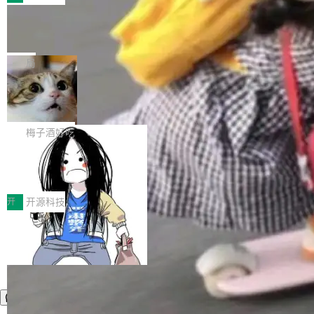
件。 腾讯网平团队在UCL-MPComm中实现了一
型或企业内部部署模型提升研发效率。但随着 AI
各领域的应用成果，覆盖技术底座、行业赋能、
个独立于业务线程的全局通信引擎（Engine），
Coding 从个人辅助工具逐步走向团队级、组织
Jeff Dean 离开 Google：一个时代的结
产品应用、支撑保障、专题等五大方向。深信服
并实...
束，一个实验室的开始
级应用，企业在规模化落地过程中，对安全性、
AI算力网关（AI创新平台）成功入选！ 随着各行
Google 员工编号 20。MapReduce 作者之一。
可控性和代码质量提出了更高要求。 首先是数据
各业的Agent走向规模化建设，算力构成形态逐
Bigtable 作者之一。TensorFlow 的作者之一。
局
安全与合规要求。对于大多数普通研发场景，公
渐丰富，用户关注的重点也在发生变化：不只是
Gemini 的架构师。Google 首席科学家。 Jeff D
有云模型能够满足快速试用和效率提升的需求。
让AI用起来，还要进一步看清混合算力时代下，
🔥 SolonCode v2026.8.4 发布：界面
ean 在 Google 工作了 27 年后，宣布离职。 他
但对于金融、能源、医疗等对数据安全要求较...
字体可调、22 种语言、记忆搜索增强
Token花在哪里、算力是否被充分利用，以及持
不是一个人走。一同离开的还有 Sanjay Ghema
打开终端就能上岗的全中文编码智能体，这一轮
续增长的AI成本该如何优化。 深信服AI算力网关
wat（Google 员工编号 23，Jeff Dean 二十多
把「看得清、用母语、记得住」三件事一次补
梅子酒好吃
正是围绕这些实际问题，从Token治理和成本治
年的编程搭档，MapReduce 和 Bigtable 的共同
齐。 SolonCode 是什么 SolonCode 是杭州无
理两个方面，让用户的每一份算力都看得清、管
作者）、Quoc Le（Google 大脑核心成员，Se
让“代码语义理解”深度释放AI Coding
耳科技研发的企业级终端编码智能体——一位全
得住、用得稳、省得下、更安全！ 一、从现在开
价值潜能：华为云码道（CodeArts）
q2Seq 和 DocAI 的共同发明人）以及 Oriol Vin
中文驱动的数字员工，自主理解需求、规划步
一、代码仓深度理解技术的作用与价值 在软件工
始，Token使用一目...
代码仓技术解析
yals（Gemini 联合负责人，AlphaSta...
骤、编写代码。不挑模型、不挑平台，curl 一行
程实践中，代码仓是企业核心知识资产的主要载
开
开源科技
装完即用。 开源地址：Gitee · GitCode · GitHu
体。企业级代码仓库通常包含数十万乃至数百万
b 安装 支持 Java 8+（8~26）、macOS / Linu
个文件，其规模远超单次模型调用可承载的上下
x / Windows / Harmony PC。 # macOS / Linu
文窗口。随着项目规模的持续扩张与代码历史的
x / Harmony PC curl -fsSL https://solon.noea
不断累积，代码仓中的模块关系、接口契约、业
r.org/solon...
务逻辑等关键信息往往分散于数十乃至数百个文
件之中，形成高度复杂的知识关联网络。传统的