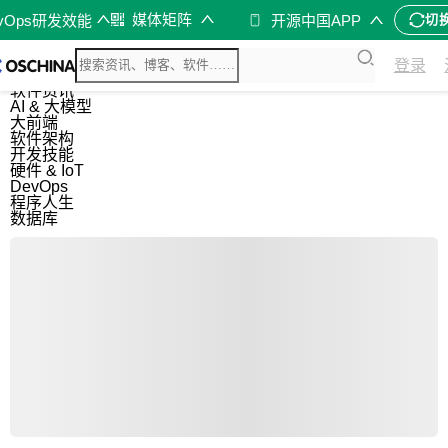
媒体矩阵
evOps研发效能
开源中国APP
切
综合
登录
开源资讯
软件资讯
AI & 大模型
大前端
软件架构
开发技能
硬件 & IoT
DevOps
程序人生
数据库