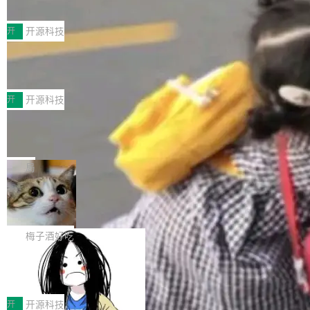
典型案例
计算节点间多种内存类型的高性能通信。 UCL-
近日，工信部科技司公示《2025人工智能应用典
MPComm将作为一种传输引擎接入Mooncake T
型案例入选名单》，深信服“面向企业研发场景的
开
开源科技
ENT，实现零拷贝传输性能提升30%、非零拷贝
开源 AI 编程平台 CoStrict 应用”凭借卓越的技术
传输性能最高提升5倍。UCL-MPComm底层基
深信服AI算力网关入选工信部人工智能
创新与落地成效成功入选。 全链路私有化部署，
应用典型案例！
于自研UCL-Engine通信引擎，后续腾讯网平将
助力企业AI研发安全落地 当前，越来越多企业已
前不久，工业和信息化部正式发布《2025年人工
持续开源更多基于UCL-Engine的高性能通信组
经开始引入 AI Coding 工具，通过调用公有云模
智能应用典型案例名单》，集中展示人工智能在
开
开源科技
件。 腾讯网平团队在UCL-MPComm中实现了一
型或企业内部部署模型提升研发效率。但随着 AI
各领域的应用成果，覆盖技术底座、行业赋能、
个独立于业务线程的全局通信引擎（Engine），
Jeff Dean 离开 Google：一个时代的结
Coding 从个人辅助工具逐步走向团队级、组织
产品应用、支撑保障、专题等五大方向。深信服
并实...
束，一个实验室的开始
级应用，企业在规模化落地过程中，对安全性、
AI算力网关（AI创新平台）成功入选！ 随着各行
Google 员工编号 20。MapReduce 作者之一。
可控性和代码质量提出了更高要求。 首先是数据
各业的Agent走向规模化建设，算力构成形态逐
Bigtable 作者之一。TensorFlow 的作者之一。
局
安全与合规要求。对于大多数普通研发场景，公
渐丰富，用户关注的重点也在发生变化：不只是
Gemini 的架构师。Google 首席科学家。 Jeff D
有云模型能够满足快速试用和效率提升的需求。
🔥 SolonCode v2026.8.4 发布：界面
让AI用起来，还要进一步看清混合算力时代下，
ean 在 Google 工作了 27 年后，宣布离职。 他
但对于金融、能源、医疗等对数据安全要求较...
字体可调、22 种语言、记忆搜索增强
Token花在哪里、算力是否被充分利用，以及持
不是一个人走。一同离开的还有 Sanjay Ghema
打开终端就能上岗的全中文编码智能体，这一轮
续增长的AI成本该如何优化。 深信服AI算力网关
wat（Google 员工编号 23，Jeff Dean 二十多
把「看得清、用母语、记得住」三件事一次补
梅子酒好吃
正是围绕这些实际问题，从Token治理和成本治
年的编程搭档，MapReduce 和 Bigtable 的共同
齐。 SolonCode 是什么 SolonCode 是杭州无
理两个方面，让用户的每一份算力都看得清、管
作者）、Quoc Le（Google 大脑核心成员，Se
让“代码语义理解”深度释放AI Coding
耳科技研发的企业级终端编码智能体——一位全
得住、用得稳、省得下、更安全！ 一、从现在开
价值潜能：华为云码道（CodeArts）
q2Seq 和 DocAI 的共同发明人）以及 Oriol Vin
中文驱动的数字员工，自主理解需求、规划步
一、代码仓深度理解技术的作用与价值 在软件工
始，Token使用一目...
代码仓技术解析
yals（Gemini 联合负责人，AlphaSta...
骤、编写代码。不挑模型、不挑平台，curl 一行
程实践中，代码仓是企业核心知识资产的主要载
开
开源科技