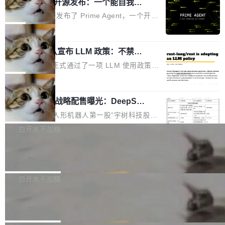
（OHDD：OpenHarmony Hardware Develope
Prime Agent 开源发布：一个能自我改
障无法工作。Pages、Copilot code review、C
进的编程 Agent，ARC-AGI 3 超越人类
r Day）将在杭州启航。活动面向智能硬件产业
opilot coding agent 全部受影响。从检测到完全
Prime Intellect 发布了 Prime Agent，一个开源
专家基线
链企业和开发者，邀请行业专家与资深技术顾
恢复，大约 12 小时。 这是 2026 年 8 月的第六
的编程 Agent Harness，核心设计围绕两个抽
局
问，围绕开源鸿蒙技术能力、设备适配、芯片适
起事故，其中四起与 AI/Copilot 服务相关。 Git
象：Recursive Language Model（RLM）和 C
配、功耗与稳定性调优、兼容性测评及统一互联
Hub 员工 kdaigle 在 HN 讨论中贴出了一组数
Rust 项目团队宣布 LLM 政策：不禁
ontinual Harness。在 ARC-AGI 3 基准测试
等内容展开系统讲解和实战交流，帮助企业进一
止，但你要承认哪些代码不是你写的
据：2025 年全年 10 亿次 commit。现在，每周
上，Prime Agent + Opus 5 的组合达到了 95.
Rust 语言项目正式通过了一项 LLM 使用政策，
步了解开源鸿蒙在智能...
2.75 亿次，全年预计 140 亿次。GitHub...
5% RHAE Best@1，超过了 ARC 报告的人类专
覆盖 rust-lang/rust 单一仓库的代码贡献。这不
局
家基线 95.4%。 不是又一个 coding agent 包装
是项目级别的官方立场，目前由五个团队采纳，
器 Prime Agent 的架构和市面上大多数 coding
宇树科技 IPO 战略配售曝光：DeepSe
但它可能是主流开源项目中关于 AI 辅助贡献最
ek 获配 93.3 万股，锁定 36 个月
agent 有本质区别。大多数 agent harness 的设
细致的一份规则。 政策的核心只有一句话：LLM
8月6日晚间，“人形机器人第一股”宇树科技股份
计是基于早期模型的能力—...
可以用来分析、提炼、审阅、建议，但不能用来
有限公司披露IPO发行价格及战略配售结果，杭
白开水不加糖
创作。 具体来说，LLM 生成的代码可以提交，
州深度求索人工智能基础技术研究有限公司（De
但必须满足五个条件：预先安排、非关键、高质
Docker 29.7.2 发布
epSeek）获配93.3399万股，按150.8元/股发行
量、充分测试、充分审查，并且必须披露。LLM
价格计算，认购金额约1.41亿元，股份锁定期为
Docker 29.7.2 现已发布，具体更新内容如下：
不得生成涉及安全性的关键变更，除非作者本身
36个月。 公告显示，本次宇树科技战略配售对
Bug fixes and enhancements 修复多次传递同
白开水不加糖
就是领域专家。即使如此，政策也"强烈不建
象主要包括长期投资机构、与公司业务具有战略
一环境变量时，docker service create和docker
议"这么做。 对于不披露的情况，审核者可以直
Apache Fluss 毕业成为顶级项目
合作关系或长期合作愿景的大型企业、科创板保
service update会发生 panic 的问题。docker/cl
接关闭 PR，无需解释。 政策作者 Jynn Ne...
荐人跟投子公司，以及公司高级管理人员和核心
i#7145 修复了 Docker Engine 29.7.0 中引入的
今年 7 月，Apache Fluss 的毕业提案在 Apach
员工参与设立的专项资产管理计划。其中，Dee