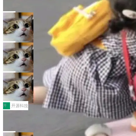
的帖子在 Reddit 火了
式”为主题，直面AI从实验室走向规模化产业落地
有一种东西，一旦用过就回不去了。Alex Fedos
的核心质量命题。会上，《2026智能研发生产力
eev 管它叫"软件设计的基石"。 他说的东西不新
局
工具选型手册》发布，Testin云测的Testin XAge
鲜——代数数据类型（ADT），尤其是和类型
nt智能测试系统入选AI测试领域代表产品。对CI
Cloudflare 开源内部企业 AI 平台 Clou
（sum type）。但他说清楚了一件事：这不是类
dflare OS
O而言，这提示了一个转变：AI测试正在从效率
型系统的学术体操，是日常编码的思维方式。 文
Cloudflare 发布了一个开源项目 Cloudflare O
工具升级为企业的质量基础设施。 CIO面对的新
章从一个简单的例子切入。一个网站的深色主题
S。如果你只看官方博客，你会觉得这是又一
局
现实 过去两年，CIO们的焦虑清单上多了两项：
设置，如果用布尔值 + 可空字段来表示——bool
个"AI 知识库 + 聊天机器人"——每个大厂都在
一是如何让大模型和智能体应用安全地从PoC走
ean 表示是否可切换，nullable 的默认模式、浅
Deno 团队开源 Celld，可自托管的分
做，没什么新鲜的。 但 Kenton Varda 在 Twitte
向生产，二是如何让测试团队跟得上AI应用...
布式 Durable Objects
色方案、深色方案——会产生大量无意义的组
r 上把事情说清楚了： 今天我们发布了 Cloudfla
Ryan Dahl 领导的 Deno 团队推出了最新开源项
合。方案缺了、配置冲突了、全 null 了。要知道
re OS，一个带连接器的聊天机器人，跟其他所
目 Celld，一个能在自己机器上运行 Cloudflare
局
哪些组合有效，作者说，你得靠"文档、校验、或
有科技公司做的一样。只不过，实际上它不一
Workers 和 Durable Objects 的守护进程。 设
者部落知识"。 换个写法。Rust 的 enum，两个
鲁大师7月新机性能/流畅/AI榜：vivo夺
样。这是 Sandstorm.io 的重制版，我十年前的
计思路很直接：每个对象是一个独立的 SQLite
变体：Switchable...
性能、流畅双第一，三星Galaxy Z系列
那个创业公司。不同的是，这次它构建在 Cloudf
数据库，按名称寻址，复制到你自己的 S3 兼容
2026年7月的手机市场，由于存储等硬件成本暴
新折叠缺席
lare Workers 上——我花了九年时间搭建的平台
存储库里。节点之间只通过这个存储库协调——
增，手机厂商的日子也不好过啊，新机速度明显
开
开源科技
——并且深度集成了 AI。这基本上是我十年秘密
没有控制平面，没有共识协议。每个对象自带一
放缓，因此硝烟味淡了许多。新机参数规格除开
计划的顶峰。 十年前，Ken...
Zed 推出 DeltaDB，一个记录 commit
个小型数据库，应用天然按分片构建，单个数据
高价的三星折叠（三星Galaxy Z Fold8 Ultra / Z
之间所有操作的版本控制系统
库的竞争和爆炸半径问题在设计层面就被消除
Fold8 / Z Flip8）外，其余要么是中低端机器，
Zed 编辑器团队发布了新项目——DeltaDB，一
了。 闲置的 cell 会休眠到几乎不占资源。当 cel
例如iQOO Z11i、REDMI Note 17、REDMI No
个在 git commit 之间记录每一次编辑操作的版
局