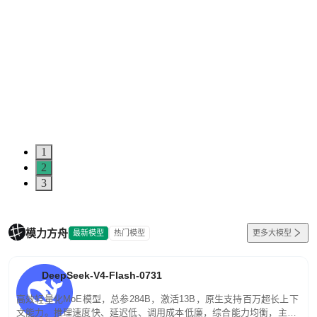
1
2
3
模力方舟
最新模型
热门模型
更多大模型
DeepSeek-V4-Flash-0731
高效轻量化MoE模型，总参284B，激活13B，原生支持百万超长上下
文能力。推理速度快、延迟低、调用成本低廉，综合能力均衡，主打