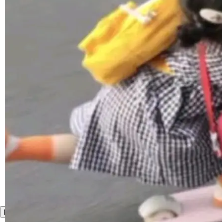
境、兼容场景、一键直出”。 Hy ASR 3.0 previe
w 不要求标准普通话，方言识别覆盖粤语、吴语
等 10 大方言片区和 20 余个二级小片区。在开
源评测集中，Hy ASR 3.0 preview 在多语种的
WER（...