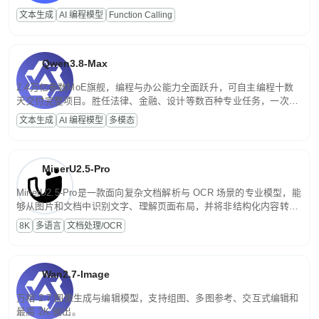
高并发、轻量化任务，适合日常对话、内容创作、基础 RAG、批量
文本生成
AI 编程模型
Function Calling
文案处理等普惠刚需场景。
Qwen3.8-Max
2.4万亿参数MoE旗舰，编程与办公能力全面跃升，可自主编程十数
天交付完整项目。胜任法律、金融、设计等数百种专业任务，一次对
话端到端交付生产级成果。原生视觉理解贯穿规划、执行与验证全流
文本生成
AI 编程模型
多模态
程，支持超长文档与长视频的深度语义解析。长程任务中自主规划与
闭环迭代，持续进化。
MinerU2.5-Pro
MinerU2.5-Pro是一款面向复杂文档解析与 OCR 场景的专业模型，能
够从图片和文档中识别文字、理解页面布局，并将非结构化内容转换
为便于存储、检索和二次处理的结构化结果。
8K
多语言
文档处理/OCR
Wan2.7-Image
万相 2.7 图像生成与编辑模型，支持组图、多图参考、交互式编辑和
最高 2K 输出。