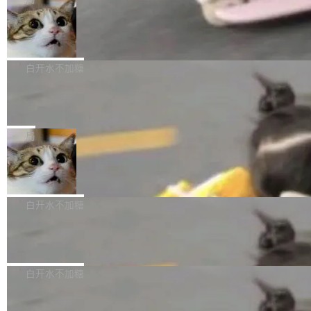
l 迁移或唤醒时，新宿主从 S3 恢复 SQLite 数据
te 17 Pro、OPPO K15，要么是vivo X300 E这
本控制系统。目前处于 Early Access 阶段。 De
库继续执行。存储库是持久化的唯一真相...
样的次旗舰。 Galaxy Z Fold8 Ultra / Z Fold8 /
SpaceXAI 单季资本开支达 183 亿美元
ltaDB 的核心思路直接写在 landing page 最显
Z Flip8三款折叠屏新机均在7月22日发布，且全
眼的位置：「Software is made between com
根据风险投资人Tomer Tunguz 博客（VC 分
部搭载骁龙8 Elite Gen5 for Galaxy，它们本该
mits」——软件是在 commit 之间写出来的。git
析）披露的最新分析与第二季度业绩报告，Spac
白开水不加糖
是7月性...
只记录了你提交的最终状态，但真正的工作过程
eXAI在上个季度的总资本支出飙升至183.7亿美
——打字、删改、试错、agent 对话——都在 co
Meta 发布终端编程 Agent“Muse Cod
元。其中，绝大部分资金被直接用于 AI 领域，
e” 和 Muse Spark 1.2 模型
mmit 之间的空隙里丢失了。 DeltaDB 要做的就
金额高达158.3亿美元，这一单项投入已经逼近
Meta 今天发布了两款 AI 产品：Muse Code，
是把这段空隙补上。 回退到任何一次编辑：Delt
微软同期总资本开支的四成。 与亚马逊、Alpha
一个在终端里运行的编程 agent；Muse Spark
局
aDB 捕获 commit 之间的每一次操作，...
bet、微软以及 Meta 等传统科技巨头相比，Spa
1.2，驱动这个 agent 的新模型。一句话概括：
ceXAI的资金消耗速度尤为引人瞩目。然而，支
美团开源 LoHoSearch，用知识图谱校
你可以用 curl -fsSL https://dev.meta.ai/install.
准 AI 能力认知
撑庞大支出的资金来源却呈现出截然不同的面
sh | bash 安装一个能在大项目里自动规划、写
机器出题的前提，是让机器拥有全局视野。整个
貌。数据显示，微软和 Meta 主要依托充沛的经
代码、验证结果的 AI 终端工具。 据介绍，Muse
构建流程可以分为四个环节：建图 → 控制难度
白开水不加糖
营现金流来覆盖资本开支，其资本支出覆盖率分
Code 是 Meta 的编程 agent 产品。它和市场上
→ 质量把关 → 数据概览。
别达到155% 和106%;而SpaceXAI的经营现金
已有的终端编程 agent 在设计理念上有几个明显
腾讯开源 UCL-MPComm 通信库
流仅能覆盖资本开支的12...
的差异点。 异步后台 agent：Muse Code 有一
腾讯网平团队宣布开源了 UCL-MPComm 通信
个主 agent 循环，外加一组后台 agent。这些后
库，并将作为transport接入Mooncake TENT。
白开水不加糖
台 agent...
该通信库针对AI Memory池化场景的数据传输需
CoStrict入选工信部2025人工智能应用
求进行了深度优化，能够实现数据中心内大规模