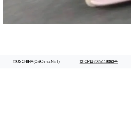
©OSCHINA(OSChina.NET)
京ICP备2025119063号