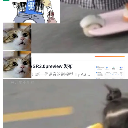
装完即用。 开源地址：Gitee · GitCode · GitHu
体。企业级代码仓库通常包含数十万乃至数百万
b 安装 支持 Java 8+（8~26）、macOS / Linu
一条“删库”命令跑 17 小时，算法工程
个文件，其规模远超单次模型调用可承载的上下
师删光 89TB 数据只为干私活
x / Windows / Harmony PC。 # macOS / Linu
文窗口。随着项目规模的持续扩张与代码历史的
最高人民检察院8月4日公布了一起案件：北京一
x / Harmony PC curl -fsSL https://solon.noea
不断累积，代码仓中的模块关系、接口契约、业
名90后算法工程师王某，为了给自己接的私活腾
局
r.org/solon...
务逻辑等关键信息往往分散于数十乃至数百个文
服务器空间，删光了公司AI游戏部门的全部核心
件之中，形成高度复杂的知识关联网络。传统的
Cloudflare 分享推理优化实践：KV ca
数据。 王某2024年1月入职东城区某科技公司AI
che 量化 + 权重压缩，吞吐量提升 4
代码检索手段（如关键词匹配、目录遍历）仅能
短剧部门，有互联网大厂背景。在公司内部架构
Kimi 和 GLM 是当前最强的大模型系列之一，但
1%，成本降 30%
在语法层面完成文本定位，难以触及代码的语义
调整期间，部门三次通知全员将数据从A集群迁
它们有一个共同的问题：太吃显存了。月之暗面
局
内涵与结构关联，导致开发者使用代码智能体在
移到B集群，王某都回复了"收到"。 他没有迁移
的 Kimi K 系列和智谱的 GLM 都是长上下文、M
理解大规模代码仓时面临显著"代码仓理解"瓶
数据。2024年9月3日下午4点，他使用此前登录
腾讯混元 Hy ASR3.0preview 发布
oE 架构的大模型，好用到让人上瘾，但 GPU 显
颈。 代码仓深度理解服务（以下简称" CodeBas
的账号密码进入A集群，输入了一条被程序员圈
存永远不够用。 Cloudflare 的 Workers AI 团队
腾讯混元正式推出新一代语音识别模型 Hy ASR
e深度理解服务"）是华为云码道（CodeA...
称为"删库跑路"的命令——最高管理员权限、无
一直在跑这些模型的推理。他们在官方博客上发
3.0preview。基于最新一代大语言模型 Hy3 的
白开水不加糖
需确认、强制递归删除。17个小时后，运维人员
了一篇技术文章，详细拆解了三种让大模型在 G
语言理解能力，以及融合了高精度语音识别与深
发现异常并中止进程时，89TB数据已经没了。
PU 上跑得更省、更快的技术手段——KV cache
度语义理解能力，实现了语音识别能力的全面升
删掉的是AI游戏部门的全部开发文件，包括公司
量化、模型权重压缩、以及共享 KV cache 的完
级。 根据介绍，Hy ASR3.0preview 目标在于：
自研的多个文生3D和...
整性保护。效果是：吞吐量提升 41%，每 token
让语音识别不再只是听清，而是真正听懂。通过
成本降低 30%，精度不变。 FP8 省的不仅是显
先理解你的语境和意图，再把准确的文字直接给
存 KV cache 是推理时最吃显...
到你。从“逐字转写、单点优化”演进为“理解语