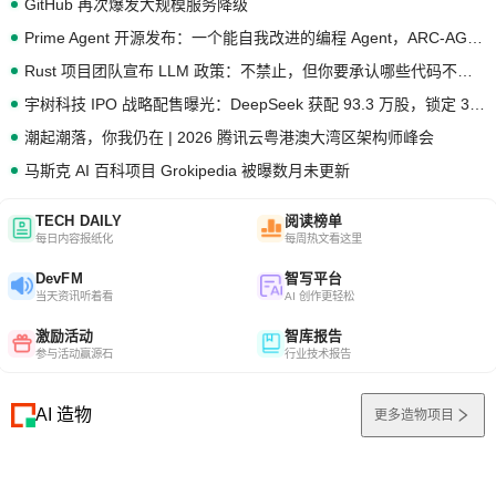
GitHub 再次爆发大规模服务降级
Prime Agent 开源发布：一个能自我改进的编程 Agent，ARC-AGI 3 超越人类专家基线
Rust 项目团队宣布 LLM 政策：不禁止，但你要承认哪些代码不是你写的
宇树科技 IPO 战略配售曝光：DeepSeek 获配 93.3 万股，锁定 36 个月
潮起潮落，你我仍在 | 2026 腾讯云粤港澳大湾区架构师峰会
马斯克 AI 百科项目 Grokipedia 被曝数月未更新
TECH DAILY
阅读榜单
每日内容报纸化
每周热文看这里
DevFM
智写平台
当天资讯听着看
AI 创作更轻松
激励活动
智库报告
参与活动赢源石
行业技术报告
AI 造物
更多造物项目