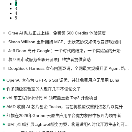
2
3
4
5
Gitee AI 队友正式上线，免费领 500 Credits 体验额度
Simon Willison 重新拥抱 MCP：无状态协议如何改变游戏规则
Jeff Dean 离开 Google：一个时代的结束，一个实验室的开始
慕尼黑市政府为全职开源项目维护者提供资助
DeepSeek Harness 宣布内测邀请，全网最大规模开源 Agent 路演现场诞生
OpenAI 宣布为 GPT-5.6 Sol 调优，并让免费用户无限用 Luna
许多顶级实验室的人现在几乎不读论文了
xAI 前工程师评现代 AI 领域最重要 Top3 开源项目
AMD 收购 AI 芯片创企 Taalas，旨在将模型权重刻进芯片以提升推理性能
红帽在2026年Gartner云原生应用平台魔力象限中被评为领导者
IBM与红帽扩展Lightwell服务方案，构建适配AI时代开源生态的可信基础设施