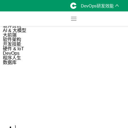
DevOps研发效能
综合
开源资讯
软件资讯
AI & 大模型
大前端
软件架构
开发技能
硬件 & IoT
DevOps
程序人生
数据库
1