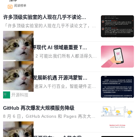
阅读榜单
许多顶级实验室的人现在几乎不读论文
了
「许多顶级实验室的人现在几乎不读论文了，而
且他们认为 ICLR/ICML/NeurIPS 充斥着大量过
局
度宣传和欺诈。」 OpenAI 研究员 Keller Jorda
xAI 前工程师评现代 AI 领域最重要 Top
n 这条推文引发了广泛讨论。他不是在说风凉
3 开源项目
话，他是说出了一个圈内人尽皆知但很少公开捅
Flash Attention 2 可能比我们所有人都活得久。
破的事实。 Jordan 随后补充了一句软化声明：
这句话不是来自某个技术博客，而是出自 Hieu
局
「我不认为这些会议上大部分论文都在过度宣传
Pham 的一条推文。Hieu Pham 是谁？他是 xAI
或造假。问题是，作为读者，如果你筛选出那些
共商智能硬件发展新机遇 开源鸿蒙智能
的早期工程师之一，在 Grok 训练基础设施团队
硬件开发者日杭州站即将举行
看起来最令人兴奋的论文，那它们大部分都是过
工作过。近日他在 X 上发了一条帖子，列出了他
随着万物智联加速深入千行百业，智能硬件正从
度宣传的。」 这才是真正的痛点。不是所有论文
认为现代 AI 领域最重要的三个开源项目。 第一
单点设备迈向智能化、网联化、协同化发展。作
开
开源科技
都有问题，是最吸引眼球的那批论文最有问题。
个名字毫无悬念：Flash Attention 2。 Hieu 的
为面向全场景、跨终端的分布式操作系统，开源
他引用的帖子来自 Mathew Shen，一位 ICLR 2
理由很具体。FA 系列不需要解释，但 FA2 是他
GitHub 再次爆发大规模服务降级
鸿蒙通过统一技术底座和分布式能力，为不同类
026 的读者：「看了篇 ...
认为最重要的一个——复杂度恰到好处，刚好能
型智能设备的开发、连接与互联提供关键支撑，
8 月 6 日，GitHub Actions 和 Pages 再次大规
驱动你去学 CuTe，但还没被那些"邪恶的" Hopp
也为产业链企业探索产品创新与商业增长打开新
模服务降级，Actions 完全不可用超过 5 小时，
局
er++ 优化所淹没，足够容易修改和适配。 更关
的空间。 8月14日，开源鸿蒙智能硬件开发者日
webhook 停发，连自托管 runner 也因调度层故
键的是 FA2 的持久性...