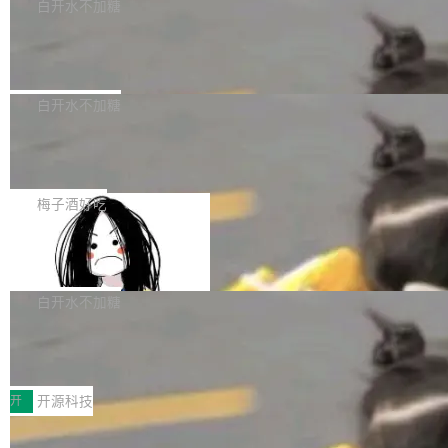
一个回归问题，该问题导致拉取镜像时会拒绝包
e 孵化器项目管理委员会（IPMC）投票中获得
白开水不加糖
pSeek作为与宇树科技具备战略合作关系的企
含绝对 hardlink 目标的镜像（此类镜像由某些镜
全票通过，随后获 Apache 软件基金会董事会批
业，获配股份数量占本次发行数量的2.31%。 除
马斯克 AI 百科项目 Grokipedia 被曝数
像构建工具生成）。moby/moby#53305 修复了
准。今天，Apache 软件基金会正式宣布 Apach
DeepSeek外，腾讯旗下上海启善投资有限公司
月未更新
Docker Engine 29.7.0 中引入的一个回归问
e Fluss 孵化毕业，成为 Apache 顶级项目（TL
埃隆·马斯克推出的AI百科项目 Grokipedia 被曝
获配9...
题，该问题可能导致在旧版 Linux 内核...
P）！这一里程碑不仅标志着 Fluss 迈入新的发
长期停止内容更新，未能实现其作为“AI版维基百
白开水不加糖
展阶段，也将进一步推动流式存储、实时湖仓与
科”替代品的目标。 据 Lawfare 最新调查，自今
AI 数据基础加速融合，为实时数据基础设施的发
Solon I18n：三种解析器，零样板代码
年4月以来，Grokipedia 页面更新功能基本停
展开启新的篇章。
滞，过去三个月内没有任何条目完成更新，用户
如果你在 Spring Boot 里做过国际化，流程大概
提交的编辑请求也长期处于待处理状态。 Groki
是这样的：配 MessageSource 的 Bean、写 R
梅子酒好吃
pedia 于去年底上线，定位为由人工智能生成内
eloadableResourceBundleMessageSource、
容的百科平台，被马斯克视为传统众包百科网站
Apache Doris 4.1 全面增强 Iceberg：
声明 LocaleResolver、注册 LocaleChangeInt
支持 UPDATE、MERGE INTO 与 Iceb
维基百科的替代方案。Lawfare 调查发现，无论
erceptor…五六步之后才能看到第一行翻译文
Apache Doris 4.1 要补齐的，正是缺失的那一
erg V3
热门页面还是低关注度页面，均未出现近期更
本。 Solon 换了个方式。整个 i18n 模块围绕三
半。在已有查询能力的基础上，Doris 进一步支
白开水不加糖
新，相关问题并非局限于特定领域，而是在不同
个解析器、一个注解、一个工具类展开——没有
持了 UPDATE、DELETE、MERGE INTO 等数
主题和访问量页面中普遍存在。 调查人员最初认
XML、没有拦截器注册、没有样板配置。 资源
Testin XAgent：CIO智能测试落地指南
据修改操作、完整的表结构管理与分区演进，以
为，Grokipedia可能只是限...
文件的约定 把文件放到 resources/i18n/ 下： r
及 rewrite_data_files、expire_snapshots 等日
7月30日，TiD2026质量竞争力大会在北京中关
esources/i18n/messages.properties ...
常维护操作，并完整支持 Iceberg V3 格式。
村国家自主创新示范区会议中心开幕。本届大会
开
开源科技
由中关村智联软件服务业质量创新联盟主办，以
让非法状态不可表示：一篇关于 ADT
“智构可信·质创未来——AI原生时代的质量新范