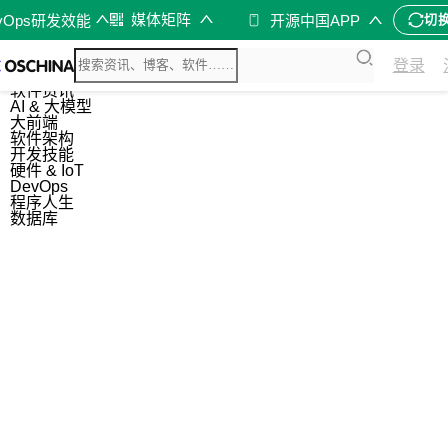
媒体矩阵
vOps研发效能
开源中国APP
切
综合
登录
开源资讯
软件资讯
AI & 大模型
大前端
软件架构
开发技能
硬件 & IoT
DevOps
程序人生
数据库