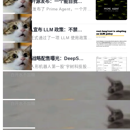
（OHDD：OpenHarmony Hardware Develope
Prime Agent 开源发布：一个能自我改
障无法工作。Pages、Copilot code review、C
进的编程 Agent，ARC-AGI 3 超越人类
r Day）将在杭州启航。活动面向智能硬件产业
opilot coding agent 全部受影响。从检测到完全
Prime Intellect 发布了 Prime Agent，一个开源
专家基线
链企业和开发者，邀请行业专家与资深技术顾
恢复，大约 12 小时。 这是 2026 年 8 月的第六
的编程 Agent Harness，核心设计围绕两个抽
局
问，围绕开源鸿蒙技术能力、设备适配、芯片适
起事故，其中四起与 AI/Copilot 服务相关。 Git
象：Recursive Language Model（RLM）和 C
配、功耗与稳定性调优、兼容性测评及统一互联
Hub 员工 kdaigle 在 HN 讨论中贴出了一组数
Rust 项目团队宣布 LLM 政策：不禁
ontinual Harness。在 ARC-AGI 3 基准测试
等内容展开系统讲解和实战交流，帮助企业进一
止，但你要承认哪些代码不是你写的
据：2025 年全年 10 亿次 commit。现在，每周
上，Prime Agent + Opus 5 的组合达到了 95.
Rust 语言项目正式通过了一项 LLM 使用政策，
步了解开源鸿蒙在智能...
2.75 亿次，全年预计 140 亿次。GitHub...
5% RHAE Best@1，超过了 ARC 报告的人类专
覆盖 rust-lang/rust 单一仓库的代码贡献。这不
局
家基线 95.4%。 不是又一个 coding agent 包装
是项目级别的官方立场，目前由五个团队采纳，
器 Prime Agent 的架构和市面上大多数 coding
宇树科技 IPO 战略配售曝光：DeepSe
但它可能是主流开源项目中关于 AI 辅助贡献最
ek 获配 93.3 万股，锁定 36 个月
agent 有本质区别。大多数 agent harness 的设
细致的一份规则。 政策的核心只有一句话：LLM
8月6日晚间，“人形机器人第一股”宇树科技股份
计是基于早期模型的能力—...
可以用来分析、提炼、审阅、建议，但不能用来
有限公司披露IPO发行价格及战略配售结果，杭
白开水不加糖
创作。 具体来说，LLM 生成的代码可以提交，
州深度求索人工智能基础技术研究有限公司（De
但必须满足五个条件：预先安排、非关键、高质
Docker 29.7.2 发布
epSeek）获配93.3399万股，按150.8元/股发行
量、充分测试、充分审查，并且必须披露。LLM
价格计算，认购金额约1.41亿元，股份锁定期为
Docker 29.7.2 现已发布，具体更新内容如下：
不得生成涉及安全性的关键变更，除非作者本身
36个月。 公告显示，本次宇树科技战略配售对
Bug fixes and enhancements 修复多次传递同
白开水不加糖
就是领域专家。即使如此，政策也"强烈不建
象主要包括长期投资机构、与公司业务具有战略
一环境变量时，docker service create和docker
议"这么做。 对于不披露的情况，审核者可以直
Apache Fluss 毕业成为顶级项目
合作关系或长期合作愿景的大型企业、科创板保
service update会发生 panic 的问题。docker/cl
接关闭 PR，无需解释。 政策作者 Jynn Ne...
荐人跟投子公司，以及公司高级管理人员和核心
i#7145 修复了 Docker Engine 29.7.0 中引入的
今年 7 月，Apache Fluss 的毕业提案在 Apach
员工参与设立的专项资产管理计划。其中，Dee