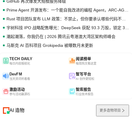
GitHub 再次爆发大规模服务降级
Prime Agent 开源发布：一个能自我改进的编程 Agent，ARC-AGI 3 超越人类专家基线
Rust 项目团队宣布 LLM 政策：不禁止，但你要承认哪些代码不是你写的
宇树科技 IPO 战略配售曝光：DeepSeek 获配 93.3 万股，锁定 36 个月
潮起潮落，你我仍在 | 2026 腾讯云粤港澳大湾区架构师峰会
马斯克 AI 百科项目 Grokipedia 被曝数月未更新
TECH DAILY
阅读榜单
每日内容报纸化
每周热文看这里
DevFM
智写平台
当天资讯听着看
AI 创作更轻松
激励活动
智库报告
参与活动赢源石
行业技术报告
AI 造物
更多造物项目