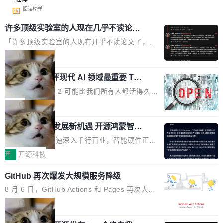
阅读榜单
许多顶级实验室的人现在几乎不读论文
了
「许多顶级实验室的人现在几乎不读论文了，而
且他们认为 ICLR/ICML/NeurIPS 充斥着大量过
局
度宣传和欺诈。」 OpenAI 研究员 Keller Jorda
xAI 前工程师评现代 AI 领域最重要 Top
n 这条推文引发了广泛讨论。他不是在说风凉
3 开源项目
话，他是说出了一个圈内人尽皆知但很少公开捅
Flash Attention 2 可能比我们所有人都活得久。
破的事实。 Jordan 随后补充了一句软化声明：
这句话不是来自某个技术博客，而是出自 Hieu
局
「我不认为这些会议上大部分论文都在过度宣传
Pham 的一条推文。Hieu Pham 是谁？他是 xAI
或造假。问题是，作为读者，如果你筛选出那些
共商智能硬件发展新机遇 开源鸿蒙智能
的早期工程师之一，在 Grok 训练基础设施团队
硬件开发者日杭州站即将举行
看起来最令人兴奋的论文，那它们大部分都是过
工作过。近日他在 X 上发了一条帖子，列出了他
随着万物智联加速深入千行百业，智能硬件正从
度宣传的。」 这才是真正的痛点。不是所有论文
认为现代 AI 领域最重要的三个开源项目。 第一
单点设备迈向智能化、网联化、协同化发展。作
开
开源科技
都有问题，是最吸引眼球的那批论文最有问题。
个名字毫无悬念：Flash Attention 2。 Hieu 的
为面向全场景、跨终端的分布式操作系统，开源
他引用的帖子来自 Mathew Shen，一位 ICLR 2
理由很具体。FA 系列不需要解释，但 FA2 是他
GitHub 再次爆发大规模服务降级
鸿蒙通过统一技术底座和分布式能力，为不同类
026 的读者：「看了篇 ...
认为最重要的一个——复杂度恰到好处，刚好能
型智能设备的开发、连接与互联提供关键支撑，
8 月 6 日，GitHub Actions 和 Pages 再次大规
驱动你去学 CuTe，但还没被那些"邪恶的" Hopp
也为产业链企业探索产品创新与商业增长打开新
模服务降级，Actions 完全不可用超过 5 小时，
局
er++ 优化所淹没，足够容易修改和适配。 更关
的空间。 8月14日，开源鸿蒙智能硬件开发者日
webhook 停发，连自托管 runner 也因调度层故
键的是 FA2 的持久性...