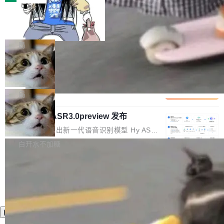
装完即用。 开源地址：Gitee · GitCode · GitHu
体。企业级代码仓库通常包含数十万乃至数百万
b 安装 支持 Java 8+（8~26）、macOS / Linu
一条“删库”命令跑 17 小时，算法工程
个文件，其规模远超单次模型调用可承载的上下
师删光 89TB 数据只为干私活
x / Windows / Harmony PC。 # macOS / Linu
文窗口。随着项目规模的持续扩张与代码历史的
最高人民检察院8月4日公布了一起案件：北京一
x / Harmony PC curl -fsSL https://solon.noea
不断累积，代码仓中的模块关系、接口契约、业
名90后算法工程师王某，为了给自己接的私活腾
局
r.org/solon...
务逻辑等关键信息往往分散于数十乃至数百个文
服务器空间，删光了公司AI游戏部门的全部核心
件之中，形成高度复杂的知识关联网络。传统的
Cloudflare 分享推理优化实践：KV ca
数据。 王某2024年1月入职东城区某科技公司AI
che 量化 + 权重压缩，吞吐量提升 4
代码检索手段（如关键词匹配、目录遍历）仅能
短剧部门，有互联网大厂背景。在公司内部架构
Kimi 和 GLM 是当前最强的大模型系列之一，但
1%，成本降 30%
在语法层面完成文本定位，难以触及代码的语义
调整期间，部门三次通知全员将数据从A集群迁
它们有一个共同的问题：太吃显存了。月之暗面
局
内涵与结构关联，导致开发者使用代码智能体在
移到B集群，王某都回复了"收到"。 他没有迁移
的 Kimi K 系列和智谱的 GLM 都是长上下文、M
理解大规模代码仓时面临显著"代码仓理解"瓶
数据。2024年9月3日下午4点，他使用此前登录
腾讯混元 Hy ASR3.0preview 发布
oE 架构的大模型，好用到让人上瘾，但 GPU 显
颈。 代码仓深度理解服务（以下简称" CodeBas
的账号密码进入A集群，输入了一条被程序员圈
存永远不够用。 Cloudflare 的 Workers AI 团队
腾讯混元正式推出新一代语音识别模型 Hy ASR
e深度理解服务"）是华为云码道（CodeA...
称为"删库跑路"的命令——最高管理员权限、无
一直在跑这些模型的推理。他们在官方博客上发
3.0preview。基于最新一代大语言模型 Hy3 的
白开水不加糖
需确认、强制递归删除。17个小时后，运维人员
了一篇技术文章，详细拆解了三种让大模型在 G
语言理解能力，以及融合了高精度语音识别与深
发现异常并中止进程时，89TB数据已经没了。
PU 上跑得更省、更快的技术手段——KV cache
度语义理解能力，实现了语音识别能力的全面升
删掉的是AI游戏部门的全部开发文件，包括公司
量化、模型权重压缩、以及共享 KV cache 的完
级。 根据介绍，Hy ASR3.0preview 目标在于：
自研的多个文生3D和...
整性保护。效果是：吞吐量提升 41%，每 token
让语音识别不再只是听清，而是真正听懂。通过
成本降低 30%，精度不变。 FP8 省的不仅是显
先理解你的语境和意图，再把准确的文字直接给
存 KV cache 是推理时最吃显...
到你。从“逐字转写、单点优化”演进为“理解语