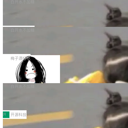
一个回归问题，该问题导致拉取镜像时会拒绝包
e 孵化器项目管理委员会（IPMC）投票中获得
白开水不加糖
pSeek作为与宇树科技具备战略合作关系的企
含绝对 hardlink 目标的镜像（此类镜像由某些镜
全票通过，随后获 Apache 软件基金会董事会批
业，获配股份数量占本次发行数量的2.31%。 除
马斯克 AI 百科项目 Grokipedia 被曝数
像构建工具生成）。moby/moby#53305 修复了
准。今天，Apache 软件基金会正式宣布 Apach
DeepSeek外，腾讯旗下上海启善投资有限公司
月未更新
Docker Engine 29.7.0 中引入的一个回归问
e Fluss 孵化毕业，成为 Apache 顶级项目（TL
埃隆·马斯克推出的AI百科项目 Grokipedia 被曝
获配9...
题，该问题可能导致在旧版 Linux 内核...
P）！这一里程碑不仅标志着 Fluss 迈入新的发
长期停止内容更新，未能实现其作为“AI版维基百
白开水不加糖
展阶段，也将进一步推动流式存储、实时湖仓与
科”替代品的目标。 据 Lawfare 最新调查，自今
AI 数据基础加速融合，为实时数据基础设施的发
Solon I18n：三种解析器，零样板代码
年4月以来，Grokipedia 页面更新功能基本停
展开启新的篇章。
滞，过去三个月内没有任何条目完成更新，用户
如果你在 Spring Boot 里做过国际化，流程大概
提交的编辑请求也长期处于待处理状态。 Groki
是这样的：配 MessageSource 的 Bean、写 R
梅子酒好吃
pedia 于去年底上线，定位为由人工智能生成内
eloadableResourceBundleMessageSource、
容的百科平台，被马斯克视为传统众包百科网站
Apache Doris 4.1 全面增强 Iceberg：
声明 LocaleResolver、注册 LocaleChangeInt
支持 UPDATE、MERGE INTO 与 Iceb
维基百科的替代方案。Lawfare 调查发现，无论
erceptor…五六步之后才能看到第一行翻译文
Apache Doris 4.1 要补齐的，正是缺失的那一
erg V3
热门页面还是低关注度页面，均未出现近期更
本。 Solon 换了个方式。整个 i18n 模块围绕三
半。在已有查询能力的基础上，Doris 进一步支
白开水不加糖
新，相关问题并非局限于特定领域，而是在不同
个解析器、一个注解、一个工具类展开——没有
持了 UPDATE、DELETE、MERGE INTO 等数
主题和访问量页面中普遍存在。 调查人员最初认
XML、没有拦截器注册、没有样板配置。 资源
Testin XAgent：CIO智能测试落地指南
据修改操作、完整的表结构管理与分区演进，以
为，Grokipedia可能只是限...
文件的约定 把文件放到 resources/i18n/ 下： r
及 rewrite_data_files、expire_snapshots 等日
7月30日，TiD2026质量竞争力大会在北京中关
esources/i18n/messages.properties ...
常维护操作，并完整支持 Iceberg V3 格式。
村国家自主创新示范区会议中心开幕。本届大会
开
开源科技
由中关村智联软件服务业质量创新联盟主办，以
让非法状态不可表示：一篇关于 ADT
“智构可信·质创未来——AI原生时代的质量新范