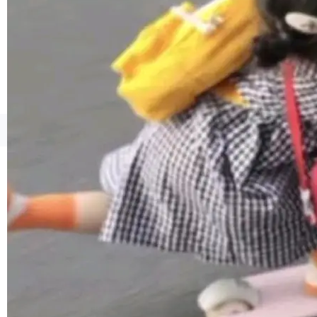
境、兼容场景、一键直出”。 Hy ASR 3.0 previe
w 不要求标准普通话，方言识别覆盖粤语、吴语
等 10 大方言片区和 20 余个二级小片区。在开
源评测集中，Hy ASR 3.0 preview 在多语种的
WER（...
©OSCHINA(OSChina.NET)
京ICP备2025119063号