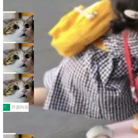
的帖子在 Reddit 火了
式”为主题，直面AI从实验室走向规模化产业落地
有一种东西，一旦用过就回不去了。Alex Fedos
的核心质量命题。会上，《2026智能研发生产力
eev 管它叫"软件设计的基石"。 他说的东西不新
局
工具选型手册》发布，Testin云测的Testin XAge
鲜——代数数据类型（ADT），尤其是和类型
nt智能测试系统入选AI测试领域代表产品。对CI
Cloudflare 开源内部企业 AI 平台 Clou
（sum type）。但他说清楚了一件事：这不是类
dflare OS
O而言，这提示了一个转变：AI测试正在从效率
型系统的学术体操，是日常编码的思维方式。 文
Cloudflare 发布了一个开源项目 Cloudflare O
工具升级为企业的质量基础设施。 CIO面对的新
章从一个简单的例子切入。一个网站的深色主题
S。如果你只看官方博客，你会觉得这是又一
局
现实 过去两年，CIO们的焦虑清单上多了两项：
设置，如果用布尔值 + 可空字段来表示——bool
个"AI 知识库 + 聊天机器人"——每个大厂都在
一是如何让大模型和智能体应用安全地从PoC走
ean 表示是否可切换，nullable 的默认模式、浅
Deno 团队开源 Celld，可自托管的分
做，没什么新鲜的。 但 Kenton Varda 在 Twitte
向生产，二是如何让测试团队跟得上AI应用...
布式 Durable Objects
色方案、深色方案——会产生大量无意义的组
r 上把事情说清楚了： 今天我们发布了 Cloudfla
Ryan Dahl 领导的 Deno 团队推出了最新开源项
合。方案缺了、配置冲突了、全 null 了。要知道
re OS，一个带连接器的聊天机器人，跟其他所
目 Celld，一个能在自己机器上运行 Cloudflare
局
哪些组合有效，作者说，你得靠"文档、校验、或
有科技公司做的一样。只不过，实际上它不一
Workers 和 Durable Objects 的守护进程。 设
者部落知识"。 换个写法。Rust 的 enum，两个
鲁大师7月新机性能/流畅/AI榜：vivo夺
样。这是 Sandstorm.io 的重制版，我十年前的
计思路很直接：每个对象是一个独立的 SQLite
变体：Switchable...
性能、流畅双第一，三星Galaxy Z系列
那个创业公司。不同的是，这次它构建在 Cloudf
数据库，按名称寻址，复制到你自己的 S3 兼容
2026年7月的手机市场，由于存储等硬件成本暴
新折叠缺席
lare Workers 上——我花了九年时间搭建的平台
存储库里。节点之间只通过这个存储库协调——
增，手机厂商的日子也不好过啊，新机速度明显
开
开源科技
——并且深度集成了 AI。这基本上是我十年秘密
没有控制平面，没有共识协议。每个对象自带一
放缓，因此硝烟味淡了许多。新机参数规格除开
计划的顶峰。 十年前，Ken...
Zed 推出 DeltaDB，一个记录 commit
个小型数据库，应用天然按分片构建，单个数据
高价的三星折叠（三星Galaxy Z Fold8 Ultra / Z
之间所有操作的版本控制系统
库的竞争和爆炸半径问题在设计层面就被消除
Fold8 / Z Flip8）外，其余要么是中低端机器，
Zed 编辑器团队发布了新项目——DeltaDB，一
了。 闲置的 cell 会休眠到几乎不占资源。当 cel
例如iQOO Z11i、REDMI Note 17、REDMI No
个在 git commit 之间记录每一次编辑操作的版
局