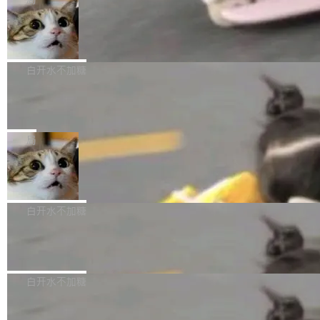
l 迁移或唤醒时，新宿主从 S3 恢复 SQLite 数据
te 17 Pro、OPPO K15，要么是vivo X300 E这
本控制系统。目前处于 Early Access 阶段。 De
库继续执行。存储库是持久化的唯一真相...
样的次旗舰。 Galaxy Z Fold8 Ultra / Z Fold8 /
SpaceXAI 单季资本开支达 183 亿美元
ltaDB 的核心思路直接写在 landing page 最显
Z Flip8三款折叠屏新机均在7月22日发布，且全
眼的位置：「Software is made between com
根据风险投资人Tomer Tunguz 博客（VC 分
部搭载骁龙8 Elite Gen5 for Galaxy，它们本该
mits」——软件是在 commit 之间写出来的。git
析）披露的最新分析与第二季度业绩报告，Spac
白开水不加糖
是7月性...
只记录了你提交的最终状态，但真正的工作过程
eXAI在上个季度的总资本支出飙升至183.7亿美
——打字、删改、试错、agent 对话——都在 co
Meta 发布终端编程 Agent“Muse Cod
元。其中，绝大部分资金被直接用于 AI 领域，
e” 和 Muse Spark 1.2 模型
mmit 之间的空隙里丢失了。 DeltaDB 要做的就
金额高达158.3亿美元，这一单项投入已经逼近
Meta 今天发布了两款 AI 产品：Muse Code，
是把这段空隙补上。 回退到任何一次编辑：Delt
微软同期总资本开支的四成。 与亚马逊、Alpha
一个在终端里运行的编程 agent；Muse Spark
局
aDB 捕获 commit 之间的每一次操作，...
bet、微软以及 Meta 等传统科技巨头相比，Spa
1.2，驱动这个 agent 的新模型。一句话概括：
ceXAI的资金消耗速度尤为引人瞩目。然而，支
美团开源 LoHoSearch，用知识图谱校
你可以用 curl -fsSL https://dev.meta.ai/install.
准 AI 能力认知
撑庞大支出的资金来源却呈现出截然不同的面
sh | bash 安装一个能在大项目里自动规划、写
机器出题的前提，是让机器拥有全局视野。整个
貌。数据显示，微软和 Meta 主要依托充沛的经
代码、验证结果的 AI 终端工具。 据介绍，Muse
构建流程可以分为四个环节：建图 → 控制难度
白开水不加糖
营现金流来覆盖资本开支，其资本支出覆盖率分
Code 是 Meta 的编程 agent 产品。它和市场上
→ 质量把关 → 数据概览。
别达到155% 和106%;而SpaceXAI的经营现金
已有的终端编程 agent 在设计理念上有几个明显
腾讯开源 UCL-MPComm 通信库
流仅能覆盖资本开支的12...
的差异点。 异步后台 agent：Muse Code 有一
腾讯网平团队宣布开源了 UCL-MPComm 通信
个主 agent 循环，外加一组后台 agent。这些后
库，并将作为transport接入Mooncake TENT。
白开水不加糖
台 agent...
该通信库针对AI Memory池化场景的数据传输需
CoStrict入选工信部2025人工智能应用
求进行了深度优化，能够实现数据中心内大规模