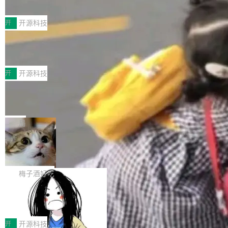
典型案例
计算节点间多种内存类型的高性能通信。 UCL-
近日，工信部科技司公示《2025人工智能应用典
MPComm将作为一种传输引擎接入Mooncake T
型案例入选名单》，深信服“面向企业研发场景的
开
开源科技
ENT，实现零拷贝传输性能提升30%、非零拷贝
开源 AI 编程平台 CoStrict 应用”凭借卓越的技术
传输性能最高提升5倍。UCL-MPComm底层基
深信服AI算力网关入选工信部人工智能
创新与落地成效成功入选。 全链路私有化部署，
应用典型案例！
于自研UCL-Engine通信引擎，后续腾讯网平将
助力企业AI研发安全落地 当前，越来越多企业已
前不久，工业和信息化部正式发布《2025年人工
持续开源更多基于UCL-Engine的高性能通信组
经开始引入 AI Coding 工具，通过调用公有云模
智能应用典型案例名单》，集中展示人工智能在
开
开源科技
件。 腾讯网平团队在UCL-MPComm中实现了一
型或企业内部部署模型提升研发效率。但随着 AI
各领域的应用成果，覆盖技术底座、行业赋能、
个独立于业务线程的全局通信引擎（Engine），
Jeff Dean 离开 Google：一个时代的结
Coding 从个人辅助工具逐步走向团队级、组织
产品应用、支撑保障、专题等五大方向。深信服
并实...
束，一个实验室的开始
级应用，企业在规模化落地过程中，对安全性、
AI算力网关（AI创新平台）成功入选！ 随着各行
Google 员工编号 20。MapReduce 作者之一。
可控性和代码质量提出了更高要求。 首先是数据
各业的Agent走向规模化建设，算力构成形态逐
Bigtable 作者之一。TensorFlow 的作者之一。
局
安全与合规要求。对于大多数普通研发场景，公
渐丰富，用户关注的重点也在发生变化：不只是
Gemini 的架构师。Google 首席科学家。 Jeff D
有云模型能够满足快速试用和效率提升的需求。
🔥 SolonCode v2026.8.4 发布：界面
让AI用起来，还要进一步看清混合算力时代下，
ean 在 Google 工作了 27 年后，宣布离职。 他
但对于金融、能源、医疗等对数据安全要求较...
字体可调、22 种语言、记忆搜索增强
Token花在哪里、算力是否被充分利用，以及持
不是一个人走。一同离开的还有 Sanjay Ghema
打开终端就能上岗的全中文编码智能体，这一轮
续增长的AI成本该如何优化。 深信服AI算力网关
wat（Google 员工编号 23，Jeff Dean 二十多
把「看得清、用母语、记得住」三件事一次补
梅子酒好吃
正是围绕这些实际问题，从Token治理和成本治
年的编程搭档，MapReduce 和 Bigtable 的共同
齐。 SolonCode 是什么 SolonCode 是杭州无
理两个方面，让用户的每一份算力都看得清、管
作者）、Quoc Le（Google 大脑核心成员，Se
让“代码语义理解”深度释放AI Coding
耳科技研发的企业级终端编码智能体——一位全
得住、用得稳、省得下、更安全！ 一、从现在开
价值潜能：华为云码道（CodeArts）
q2Seq 和 DocAI 的共同发明人）以及 Oriol Vin
中文驱动的数字员工，自主理解需求、规划步
一、代码仓深度理解技术的作用与价值 在软件工
始，Token使用一目...
代码仓技术解析
yals（Gemini 联合负责人，AlphaSta...
骤、编写代码。不挑模型、不挑平台，curl 一行
程实践中，代码仓是企业核心知识资产的主要载
开
开源科技