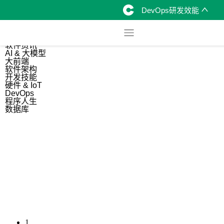
DevOps研发效能
综合
开源资讯
软件资讯
AI & 大模型
大前端
软件架构
开发技能
硬件 & IoT
DevOps
程序人生
数据库
1