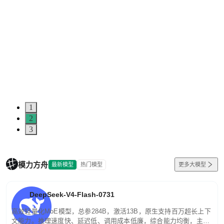
1
2
3
模力方舟
最新模型
热门模型
更多大模型
DeepSeek-V4-Flash-0731
高效轻量化MoE模型，总参284B，激活13B，原生支持百万超长上下
文能力。推理速度快、延迟低、调用成本低廉，综合能力均衡，主打