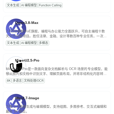
高并发、轻量化任务，适合日常对话、内容创作、基础 RAG、批量
文本生成
AI 编程模型
Function Calling
文案处理等普惠刚需场景。
Qwen3.8-Max
2.4万亿参数MoE旗舰，编程与办公能力全面跃升，可自主编程十数
天交付完整项目。胜任法律、金融、设计等数百种专业任务，一次对
话端到端交付生产级成果。原生视觉理解贯穿规划、执行与验证全流
文本生成
AI 编程模型
多模态
程，支持超长文档与长视频的深度语义解析。长程任务中自主规划与
闭环迭代，持续进化。
MinerU2.5-Pro
MinerU2.5-Pro是一款面向复杂文档解析与 OCR 场景的专业模型，能
够从图片和文档中识别文字、理解页面布局，并将非结构化内容转换
为便于存储、检索和二次处理的结构化结果。
8K
多语言
文档处理/OCR
Wan2.7-Image
万相 2.7 图像生成与编辑模型，支持组图、多图参考、交互式编辑和
最高 2K 输出。