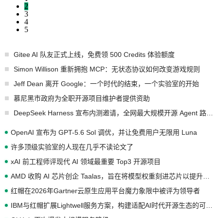
2
3
4
5
Gitee AI 队友正式上线，免费领 500 Credits 体验额度
Simon Willison 重新拥抱 MCP：无状态协议如何改变游戏规则
Jeff Dean 离开 Google：一个时代的结束，一个实验室的开始
慕尼黑市政府为全职开源项目维护者提供资助
DeepSeek Harness 宣布内测邀请，全网最大规模开源 Agent 路演现场诞生
OpenAI 宣布为 GPT-5.6 Sol 调优，并让免费用户无限用 Luna
许多顶级实验室的人现在几乎不读论文了
xAI 前工程师评现代 AI 领域最重要 Top3 开源项目
AMD 收购 AI 芯片创企 Taalas，旨在将模型权重刻进芯片以提升推理性能
红帽在2026年Gartner云原生应用平台魔力象限中被评为领导者
IBM与红帽扩展Lightwell服务方案，构建适配AI时代开源生态的可信基础设施