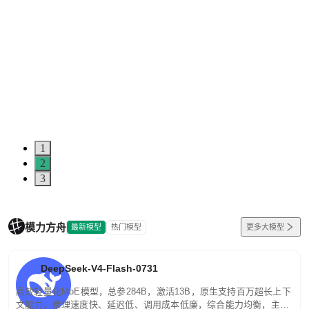
1
2
3
模力方舟
最新模型
热门模型
更多大模型
DeepSeek-V4-Flash-0731
高效轻量化MoE模型，总参284B，激活13B，原生支持百万超长上下
文能力。推理速度快、延迟低、调用成本低廉，综合能力均衡，主打