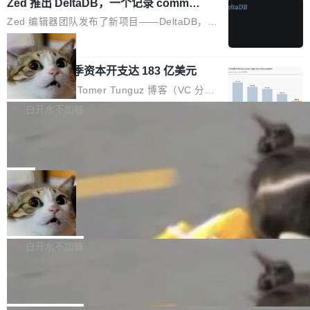
个小型数据库，应用天然按分片构建，单个数据
Zed 推出 DeltaDB，一个记录 commit
高价的三星折叠（三星Galaxy Z Fold8 Ultra / Z
之间所有操作的版本控制系统
库的竞争和爆炸半径问题在设计层面就被消除
Fold8 / Z Flip8）外，其余要么是中低端机器，
Zed 编辑器团队发布了新项目——DeltaDB，一
了。 闲置的 cell 会休眠到几乎不占资源。当 cel
例如iQOO Z11i、REDMI Note 17、REDMI No
个在 git commit 之间记录每一次编辑操作的版
局
l 迁移或唤醒时，新宿主从 S3 恢复 SQLite 数据
te 17 Pro、OPPO K15，要么是vivo X300 E这
本控制系统。目前处于 Early Access 阶段。 De
库继续执行。存储库是持久化的唯一真相...
样的次旗舰。 Galaxy Z Fold8 Ultra / Z Fold8 /
SpaceXAI 单季资本开支达 183 亿美元
ltaDB 的核心思路直接写在 landing page 最显
Z Flip8三款折叠屏新机均在7月22日发布，且全
眼的位置：「Software is made between com
根据风险投资人Tomer Tunguz 博客（VC 分
部搭载骁龙8 Elite Gen5 for Galaxy，它们本该
mits」——软件是在 commit 之间写出来的。git
析）披露的最新分析与第二季度业绩报告，Spac
白开水不加糖
是7月性...
只记录了你提交的最终状态，但真正的工作过程
eXAI在上个季度的总资本支出飙升至183.7亿美
——打字、删改、试错、agent 对话——都在 co
Meta 发布终端编程 Agent“Muse Cod
元。其中，绝大部分资金被直接用于 AI 领域，
e” 和 Muse Spark 1.2 模型
mmit 之间的空隙里丢失了。 DeltaDB 要做的就
金额高达158.3亿美元，这一单项投入已经逼近
Meta 今天发布了两款 AI 产品：Muse Code，
是把这段空隙补上。 回退到任何一次编辑：Delt
微软同期总资本开支的四成。 与亚马逊、Alpha
一个在终端里运行的编程 agent；Muse Spark
局
aDB 捕获 commit 之间的每一次操作，...
bet、微软以及 Meta 等传统科技巨头相比，Spa
1.2，驱动这个 agent 的新模型。一句话概括：
ceXAI的资金消耗速度尤为引人瞩目。然而，支
美团开源 LoHoSearch，用知识图谱校
你可以用 curl -fsSL https://dev.meta.ai/install.
准 AI 能力认知
撑庞大支出的资金来源却呈现出截然不同的面
sh | bash 安装一个能在大项目里自动规划、写
机器出题的前提，是让机器拥有全局视野。整个
貌。数据显示，微软和 Meta 主要依托充沛的经
代码、验证结果的 AI 终端工具。 据介绍，Muse
构建流程可以分为四个环节：建图 → 控制难度
白开水不加糖
营现金流来覆盖资本开支，其资本支出覆盖率分
Code 是 Meta 的编程 agent 产品。它和市场上
→ 质量把关 → 数据概览。
别达到155% 和106%;而SpaceXAI的经营现金
腾讯开源 UCL-MPComm 通信库
已有的终端编程 agent 在设计理念上有几个明显
流仅能覆盖资本开支的12...
的差异点。 异步后台 agent：Muse Code 有一
腾讯网平团队宣布开源了 UCL-MPComm 通信
个主 agent 循环，外加一组后台 agent。这些后