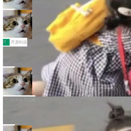
诉讼，称“Apple is getting this wron
（<a href="https://bugzilla.mozilla.org/show_
orkers 跑了十年 Isolate。用 CEO Matthew Pri
上个月，苹果一纸诉状把 OpenAI 告上法庭，指
g”
bug.cgi?id=204...
nce 的话说：「我们一生都在用 Isolate 运行代
控其挖角苹果前员工并窃取商业秘密。苹果的诉
局
码，而 AI Agent 不需要容器，它们需要的是 Iso
状把 OpenAI 描述成一个系统性地从前东家挖
late。」 容器为什么不合适 容器的问题在于启动
HUAWEI MatePad Edge上架WorkBu
人、套取机密信息的对手。 OpenAI 没发律师
ddy鸿蒙PC版，说话就能干活的AI办公
和销毁都太重了。一个 Agent 要执行的任务可能
函，也没选择庭外沉默。它在官网贴了一篇博
全能AI工作台WorkBuddy鸿蒙PC版上架HUAWE
搭子
只需要几毫秒的 CPU 时间，但容器从冷启动到
文，标题只有六个字：Apple is getting this wro
I MatePad Edge应用市场，直接下载即可使
开
开源科技
就绪要花数秒。如果未来有十...
ng。 然后，它把邮件往来和 iMessage 聊天记
用，与鸿蒙电脑上的体验一致。值得一提的是，
FFmpeg 9.0 发布：代号“Lei”，以此纪
录全贴了出来。 他发错人了 苹果外部律师 Gabr
这是目前市面上唯一支持平板接入WorkBuddy P
念中国开发者雷霄骅
iel Gross 来自 Weil 律所，2 月 23 日下午 5:53
C版的产品，搭载“人机双写”重磅功能——你写
全球知名开源多媒体框架 FFmpeg 今天正式发
给 OpenAI 总法律顾问 Che Chang 发了封邮
你的，AI写AI的，同屏协作互不干扰。一句话让
布了 9.0 版本。这个版本除了带来新一代音视频
局
件，附了一封长信，要求 OpenAI 配合调查前苹
AI帮你干活，现在开启全新体验！ 温馨提示：
处理能力和硬件加速支持之外，还有一个特殊之
果员工带走机密信...
亚马逊成本失控：AI 写代码烧掉 1215
体验WorkBuddy鸿蒙PC版前，请将 HUAWEI M
处：FFmpeg 9.0 的代号是“Lei”。 这个名字，
万元，超预算 860%
atePad Edge 升级至 HarmonyOS 6.1.0.135S
来自中国开发者雷霄骅（Lei Xiaohua）。 对于
外媒近日曝光了亚马逊的多份内部报告显示，AI
P9 patch03及以上版本。 *升级路径：设置 > 搜
很多中国音视频开发者而言，这个名字并不陌
导致公司在多个项目上超支。《金融时报》报道
白开水不加糖
索“软件更新” > 检查更新，即可搜索新版本，下
生。十年前，他通过大量中文技术文章、源码分
称，仅一个项目的成本超支就高达 180 万美元
载安装完成升级即可。 没有...
析和开源示例，让一代开发者第一次真正理解 F
Hugging Face CEO 发声：中国正在开
（约合人民币 1215 万元）。 具体来说，一名工
源模型上碾压我们
Fmpeg，也成为很多人进入音视频开发领域的
程师借助 Anthropic 旗下 Claude Sonnet 模型
"他们正在开源模型上碾压我们。" Hugging Fac
“启蒙老师”。 而今年，恰好是雷霄骅离世十周
编写程序，目标是完成电商平台作者信息与商品
e CEO Clément Delangue 在 CNBC 的采访里
局