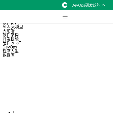
DevOps研发效能
综合
开源资讯
软件资讯
AI & 大模型
大前端
软件架构
开发技能
硬件 & IoT
DevOps
程序人生
数据库
1