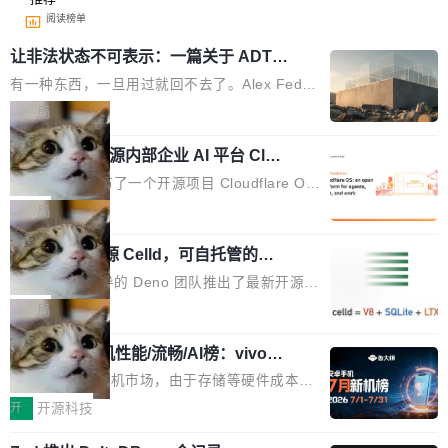
阅读榜单
让非法状态不可表示：一篇关于 ADT
的帖子在 Reddit 火了
有一种东西，一旦用过就回不去了。Alex Fedos
eev 管它叫"软件设计的基石"。 他说的东西不新
局
鲜——代数数据类型（ADT），尤其是和类型
Cloudflare 开源内部企业 AI 平台 Clou
（sum type）。但他说清楚了一件事：这不是类
dflare OS
型系统的学术体操，是日常编码的思维方式。 文
Cloudflare 发布了一个开源项目 Cloudflare O
章从一个简单的例子切入。一个网站的深色主题
S。如果你只看官方博客，你会觉得这是又一
局
设置，如果用布尔值 + 可空字段来表示——bool
个"AI 知识库 + 聊天机器人"——每个大厂都在
ean 表示是否可切换，nullable 的默认模式、浅
Deno 团队开源 Celld，可自托管的分
做，没什么新鲜的。 但 Kenton Varda 在 Twitte
布式 Durable Objects
色方案、深色方案——会产生大量无意义的组
r 上把事情说清楚了： 今天我们发布了 Cloudfla
Ryan Dahl 领导的 Deno 团队推出了最新开源项
合。方案缺了、配置冲突了、全 null 了。要知道
re OS，一个带连接器的聊天机器人，跟其他所
目 Celld，一个能在自己机器上运行 Cloudflare
局
哪些组合有效，作者说，你得靠"文档、校验、或
有科技公司做的一样。只不过，实际上它不一
Workers 和 Durable Objects 的守护进程。 设
者部落知识"。 换个写法。Rust 的 enum，两个
样。这是 Sandstorm.io 的重制版，我十年前的
鲁大师7月新机性能/流畅/AI榜：vivo夺
计思路很直接：每个对象是一个独立的 SQLite
变体：Switchable...
性能、流畅双第一，三星Galaxy Z系列
那个创业公司。不同的是，这次它构建在 Cloudf
数据库，按名称寻址，复制到你自己的 S3 兼容
2026年7月的手机市场，由于存储等硬件成本暴
新折叠缺席
lare Workers 上——我花了九年时间搭建的平台
存储库里。节点之间只通过这个存储库协调——
增，手机厂商的日子也不好过啊，新机速度明显
开
开源科技
——并且深度集成了 AI。这基本上是我十年秘密
没有控制平面，没有共识协议。每个对象自带一
放缓，因此硝烟味淡了许多。新机参数规格除开
计划的顶峰。 十年前，Ken...