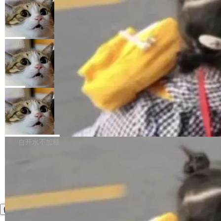
年。FFmpeg 社区最终选择用一个大版本的名
列表的数据匹配 —— 一项常规的数据处理任
没有拐弯抹角。他说中国正在赢得 AI 竞赛，而
字，留下了这份纪念。 雷霄骅曾是中国传媒大学
务，最终却产生了 180 万美元的账单，实际支出
当 AI agent 把源码变成了最好的扩展系
且按目前的速度，中国 AI 工具预计在今年底或
数字电视技术方向的博士生，长期从事视频、音
统，开发者工具必须开源
超出原定预算 860%。 更令人意外的是，该项目
2027 年就能追上美国前沿实验室的水平。 Dela
五年前，David Crawshaw 问过很多软件工程师
频技...
最终并未成功落地，而高额算力消耗持续运行长
ngue 把原因归结为一件事：开放协作。中国的
一个问题：你写过什么给自己用的程序？答案几
局
达 5 个月，公司直到财务对账时才察觉异常。这
AI 开发者在一个共享和协作的生态里加速迭代，
乎都是没有。工程师们整天用别人写的程序写程
意味着一个无人看管的 AI 程序，在近半年时间
而美国模型厂商在"闭门造车"。他的原话是 "buil
DeepSeek Harness 宣布内测邀请，全
序给别人用。偶尔有人自己写个博客系统、智能
里日夜不停地"烧钱"。 复盘显示，...
网最大规模开源 Agent 路演现场诞生
ding in silos"——各自为战，互不通气。 这个判
家居控制、家庭实验室，都算稀奇事。 Crawsh
一条内测招募帖，发出去的时候大概没人想到它
断从他嘴里说出来分量不同。Hugging Face 是
aw 是 Shelley 的作者，一个开源 AI coding age
会变成一场开源 Agent 生态的路演。 8月1日，
局
全球最大的开源 AI 平台，上面跑着上百万个模
nt。他最近在博客上写了一篇文章，核心论点很
DeepSeek Harness 团队负责人崔添翼（tiany
型。谁在开源赛道上领先，...
简单：开发者工具必须开源。 理由不是传统的自
商汤 SenseNova U1.5-Lite-Preview
i）在 X 上发帖： 「如果你是 Agent Harness 相
开源
由软件情怀，而是一个跟 AI agent 直接相关的
关开源项目的开发者，希望参加 DeepSeek Har
商汤科技宣布面向社区开源轻量级统一多模态模
技术判断。 两行 prompt 就能个性化任何软件 C
ness 的内测，可以回复或私信联系我。请附上
型的预览版本 SenseNova U1.5-Lite-Preview。
白开水不加糖
rawshaw 给出了两个 prompt。 第一个： "下载
GitHub id 以及开源代表作。」 DeepSeek 曾在
公告称，SenseNova U1.5-Lite-Preview并非简
某个软件的源码，在本地构建。修改 agent ...
官方招聘信息中写过一条简洁有力的公式：Mod
单的模型规模升级，而是基于 SenseNova U1
el + Harness = Agent。模型负责理解和推理，
的一次系统性迭代，不仅在同一架构中贯通视觉
Harness 负责把能力落到真实环境中——调用工
理解、推理、生成与编辑，还仅以 8B-MoT 的轻
具、读写文件、管理上下文、处理错误、完成闭
量大小，将能力推进到4K、更精细的真实质感、
环。崔添翼招人的标...
更复杂的视觉控制和可持续迭代编辑。 相比 U