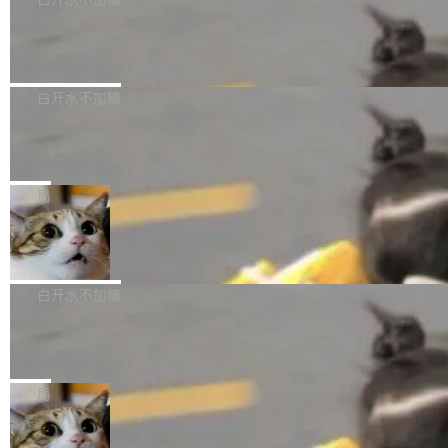
成本降低 30%，精度不变。 FP8 省的不仅是显
先理解你的语境和意图，再把准确的文字直接给
s： 实现了URL.Parse()便捷功能 对浏览器内部
存 KV cache 是推理时最吃显...
到你。从“逐字转写、单点优化”演进为“理解语
PostgreSQL 18/19 新特性深度解读
函数添加了多项边界检查，以避免潜在的越界访
境、兼容场景、一键直出”。 Hy ASR 3.0 previe
问、下溢和溢出。（DiD） 修复了加载和解析内
演讲者分享了一个有趣的实践：面对 PG 18 已
w 不要求标准普通话，方言识别覆盖粤语、吴语
容提供的字体时出现的几个问题 为避免音频加
发布的 Release Notes，他利用 AI 工具（如 Co
白开水不加糖
等 10 大方言片区和 20 余个二级小片区。在开
载、处理和播放过程中可能出现的一系列错误，
pilot）对数千条 commit 日志进行自动分析，先
源评测集中，Hy ASR 3.0 preview 在多语种的
对音频采样频率设定了下限 采样率低于 8kHz
慕尼黑市政府为全职开源项目维护者提
让模型总结出三十余条潜在特性，再逐条要求生
WER（...
供资助
（通常被认为是 "telephone"/"walkie-talkie" 音
成详细解释和代码校验，最终筛选出对用户体感
"在过去大约 10 年的大部分时间里，libexpat 的
质的最低采样率）的音频格式将被拒绝 修复了 C
最强的若干项。对于尚未正式发版的 PG 19，则
维护工作一直与我的日常工作、家务、社交生活
局
SS 圆角虚线样式中可能存在的问题 如果表单中
通过拉取过去一年内（从 PG 18 Beta1 时间点
和休闲娱乐竞争时间。" 这是 libexpat 维护者 S
的图像元素不在同一个子树中，则它们将不再关
至今）的所有 commit，同样交由 AI 分析提炼。
Firefox 153.0.3 发布
ebastian Pipping 写在博客里的话。8 月 4 日，
联 加...
经过人工复核，准确度令人满意。这一方法也为
他宣布了一个新消息：从 2026 年 8 月 1 日起，
Firefox 153.0.3 现已发布，具体更新内容如
社区爱好者提供了高效跟踪新版本的思路。
他可以全职维护 libexpat 了，最长 6 个月。发
下： New Smart Window 包含多项增强功能：
白开水不加糖
工资的是慕尼黑市政府。 libexpat 是一个 C99
<ul> <li>现在建议列表会显示更多结果，方便用
编写的流式 XML 解析器，MIT 许可证。和 libx
Cloudflare Computer 开源：你的 Age
户查找历史记录和切换到已打开的标签页。（<a
nt 需要一台电脑，而不是一个容器
ml2 一样，它是世界上使用最广泛的 XML 解析
href="https://bugzilla.mozilla.org/show_bug.c
Cloudflare 开源了名为 @cloudflare/computer
库之一。你的操作系统、浏览器、无数的基础设
gi?id=2019042">Bug&nbsp;2019042</a>）</l
的 npm 包。项目的核心论点是：容器不适合 Ag
局
施软件，很可能都在用它。而过去十年，维护它
i> <li>现在，助手可以直接使用 Exa 的网络搜索
ent 计算。真正适合的，是 Isolate。 Cloudflare
的人一直在用业余...
结果回答问题，而无需将问题转交给搜索引擎。
OpenAI 公开邮件和聊天记录回应苹果
工程师在这件事上没什么可谦虚的——他们用 W