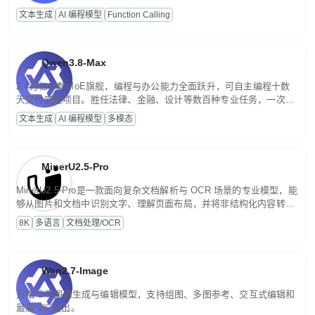
高并发、轻量化任务，适合日常对话、内容创作、基础 RAG、批量
文本生成
AI 编程模型
Function Calling
文案处理等普惠刚需场景。
Qwen3.8-Max
2.4万亿参数MoE旗舰，编程与办公能力全面跃升，可自主编程十数
天交付完整项目。胜任法律、金融、设计等数百种专业任务，一次对
话端到端交付生产级成果。原生视觉理解贯穿规划、执行与验证全流
文本生成
AI 编程模型
多模态
程，支持超长文档与长视频的深度语义解析。长程任务中自主规划与
闭环迭代，持续进化。
MinerU2.5-Pro
MinerU2.5-Pro是一款面向复杂文档解析与 OCR 场景的专业模型，能
够从图片和文档中识别文字、理解页面布局，并将非结构化内容转换
为便于存储、检索和二次处理的结构化结果。
8K
多语言
文档处理/OCR
Wan2.7-Image
万相 2.7 图像生成与编辑模型，支持组图、多图参考、交互式编辑和
最高 2K 输出。