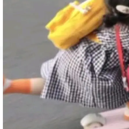
1，U1.5-Lite-Preview 在以下方向上带来了显著
提升： 原生支持4K图像生成； 更精细的局部纹
理、细节与真实世界质感； 更准确的中英文文字
生成与复杂版式组织； 更稳定的图...
©OSCHINA(OSChina.NET)
京ICP备2025119063号