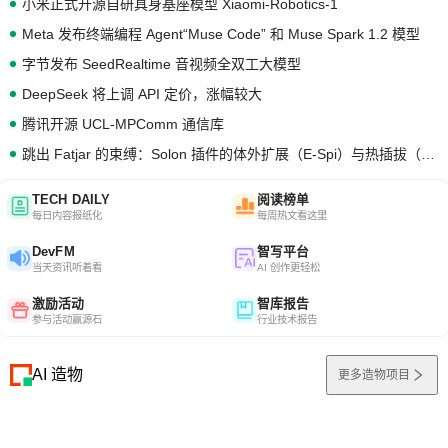
小米正式开源自研具身基座模型 Xiaomi-Robotics-1
Meta 发布终端编程 Agent“Muse Code” 和 Muse Spark 1.2 模型
字节发布 SeedRealtime 音视频全双工大模型
DeepSeek 将上调 API 定价，涨幅较大
腾讯开源 UCL-MPComm 通信库
跳出 Fatjar 的束缚：Solon 插件的体外扩展（E-Spi）与热插拔（H-Spi）
TECH DAILY
阅读榜单
每日内容报纸化
每周热文看这里
DevFM
智写平台
当天资讯听着看
AI 创作更轻松
激励活动
智库报告
参与活动赢源石
行业技术报告
AI 造物
更多造物项目