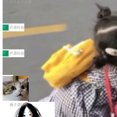
库，并将作为transport接入Mooncake TENT。
白开水不加糖
台 agent...
该通信库针对AI Memory池化场景的数据传输需
CoStrict入选工信部2025人工智能应用
求进行了深度优化，能够实现数据中心内大规模
典型案例
计算节点间多种内存类型的高性能通信。 UCL-
近日，工信部科技司公示《2025人工智能应用典
MPComm将作为一种传输引擎接入Mooncake T
型案例入选名单》，深信服“面向企业研发场景的
开
开源科技
ENT，实现零拷贝传输性能提升30%、非零拷贝
开源 AI 编程平台 CoStrict 应用”凭借卓越的技术
传输性能最高提升5倍。UCL-MPComm底层基
深信服AI算力网关入选工信部人工智能
创新与落地成效成功入选。 全链路私有化部署，
应用典型案例！
于自研UCL-Engine通信引擎，后续腾讯网平将
助力企业AI研发安全落地 当前，越来越多企业已
前不久，工业和信息化部正式发布《2025年人工
持续开源更多基于UCL-Engine的高性能通信组
经开始引入 AI Coding 工具，通过调用公有云模
智能应用典型案例名单》，集中展示人工智能在
开
开源科技
件。 腾讯网平团队在UCL-MPComm中实现了一
型或企业内部部署模型提升研发效率。但随着 AI
各领域的应用成果，覆盖技术底座、行业赋能、
个独立于业务线程的全局通信引擎（Engine），
Coding 从个人辅助工具逐步走向团队级、组织
Jeff Dean 离开 Google：一个时代的结
产品应用、支撑保障、专题等五大方向。深信服
并实...
束，一个实验室的开始
级应用，企业在规模化落地过程中，对安全性、
AI算力网关（AI创新平台）成功入选！ 随着各行
Google 员工编号 20。MapReduce 作者之一。
可控性和代码质量提出了更高要求。 首先是数据
各业的Agent走向规模化建设，算力构成形态逐
Bigtable 作者之一。TensorFlow 的作者之一。
局
安全与合规要求。对于大多数普通研发场景，公
渐丰富，用户关注的重点也在发生变化：不只是
Gemini 的架构师。Google 首席科学家。 Jeff D
有云模型能够满足快速试用和效率提升的需求。
让AI用起来，还要进一步看清混合算力时代下，
🔥 SolonCode v2026.8.4 发布：界面
ean 在 Google 工作了 27 年后，宣布离职。 他
但对于金融、能源、医疗等对数据安全要求较...
字体可调、22 种语言、记忆搜索增强
Token花在哪里、算力是否被充分利用，以及持
不是一个人走。一同离开的还有 Sanjay Ghema
打开终端就能上岗的全中文编码智能体，这一轮
续增长的AI成本该如何优化。 深信服AI算力网关
wat（Google 员工编号 23，Jeff Dean 二十多
把「看得清、用母语、记得住」三件事一次补
梅子酒好吃
正是围绕这些实际问题，从Token治理和成本治
年的编程搭档，MapReduce 和 Bigtable 的共同
齐。 SolonCode 是什么 SolonCode 是杭州无
理两个方面，让用户的每一份算力都看得清、管
作者）、Quoc Le（Google 大脑核心成员，Se
让“代码语义理解”深度释放AI Coding
耳科技研发的企业级终端编码智能体——一位全