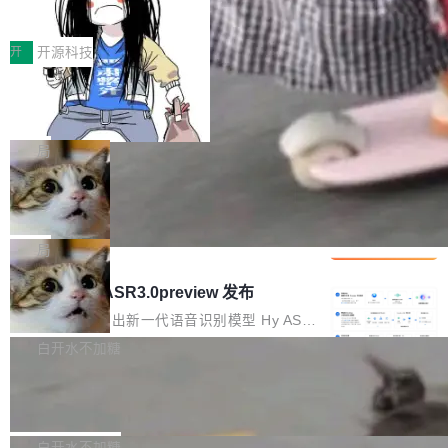
得住、用得稳、省得下、更安全！ 一、从现在开
价值潜能：华为云码道（CodeArts）
q2Seq 和 DocAI 的共同发明人）以及 Oriol Vin
中文驱动的数字员工，自主理解需求、规划步
一、代码仓深度理解技术的作用与价值 在软件工
始，Token使用一目...
代码仓技术解析
yals（Gemini 联合负责人，AlphaSta...
骤、编写代码。不挑模型、不挑平台，curl 一行
程实践中，代码仓是企业核心知识资产的主要载
开
开源科技
装完即用。 开源地址：Gitee · GitCode · GitHu
体。企业级代码仓库通常包含数十万乃至数百万
b 安装 支持 Java 8+（8~26）、macOS / Linu
一条“删库”命令跑 17 小时，算法工程
个文件，其规模远超单次模型调用可承载的上下
师删光 89TB 数据只为干私活
x / Windows / Harmony PC。 # macOS / Linu
文窗口。随着项目规模的持续扩张与代码历史的
最高人民检察院8月4日公布了一起案件：北京一
x / Harmony PC curl -fsSL https://solon.noea
不断累积，代码仓中的模块关系、接口契约、业
名90后算法工程师王某，为了给自己接的私活腾
局
r.org/solon...
务逻辑等关键信息往往分散于数十乃至数百个文
服务器空间，删光了公司AI游戏部门的全部核心
件之中，形成高度复杂的知识关联网络。传统的
Cloudflare 分享推理优化实践：KV ca
数据。 王某2024年1月入职东城区某科技公司AI
che 量化 + 权重压缩，吞吐量提升 4
代码检索手段（如关键词匹配、目录遍历）仅能
短剧部门，有互联网大厂背景。在公司内部架构
Kimi 和 GLM 是当前最强的大模型系列之一，但
1%，成本降 30%
在语法层面完成文本定位，难以触及代码的语义
调整期间，部门三次通知全员将数据从A集群迁
它们有一个共同的问题：太吃显存了。月之暗面
局
内涵与结构关联，导致开发者使用代码智能体在
移到B集群，王某都回复了"收到"。 他没有迁移
的 Kimi K 系列和智谱的 GLM 都是长上下文、M
理解大规模代码仓时面临显著"代码仓理解"瓶
腾讯混元 Hy ASR3.0preview 发布
数据。2024年9月3日下午4点，他使用此前登录
oE 架构的大模型，好用到让人上瘾，但 GPU 显
颈。 代码仓深度理解服务（以下简称" CodeBas
的账号密码进入A集群，输入了一条被程序员圈
存永远不够用。 Cloudflare 的 Workers AI 团队
腾讯混元正式推出新一代语音识别模型 Hy ASR
e深度理解服务"）是华为云码道（CodeA...
称为"删库跑路"的命令——最高管理员权限、无
一直在跑这些模型的推理。他们在官方博客上发
3.0preview。基于最新一代大语言模型 Hy3 的
白开水不加糖
需确认、强制递归删除。17个小时后，运维人员
了一篇技术文章，详细拆解了三种让大模型在 G
语言理解能力，以及融合了高精度语音识别与深
发现异常并中止进程时，89TB数据已经没了。
Pale Moon 34.3.2 发布，苍月浏览器
PU 上跑得更省、更快的技术手段——KV cache
度语义理解能力，实现了语音识别能力的全面升
删掉的是AI游戏部门的全部开发文件，包括公司
量化、模型权重压缩、以及共享 KV cache 的完
级。 根据介绍，Hy ASR3.0preview 目标在于：
Pale Moon 34.3.2 现已发布，这是一个安全更
自研的多个文生3D和...
整性保护。效果是：吞吐量提升 41%，每 token
让语音识别不再只是听清，而是真正听懂。通过
新和少量网页兼容性修复版本。 Changes/fixe
白开水不加糖