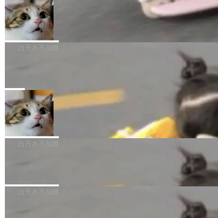
l 迁移或唤醒时，新宿主从 S3 恢复 SQLite 数据
te 17 Pro、OPPO K15，要么是vivo X300 E这
本控制系统。目前处于 Early Access 阶段。 De
库继续执行。存储库是持久化的唯一真相...
样的次旗舰。 Galaxy Z Fold8 Ultra / Z Fold8 /
SpaceXAI 单季资本开支达 183 亿美元
ltaDB 的核心思路直接写在 landing page 最显
Z Flip8三款折叠屏新机均在7月22日发布，且全
眼的位置：「Software is made between com
根据风险投资人Tomer Tunguz 博客（VC 分
部搭载骁龙8 Elite Gen5 for Galaxy，它们本该
mits」——软件是在 commit 之间写出来的。git
析）披露的最新分析与第二季度业绩报告，Spac
白开水不加糖
是7月性...
只记录了你提交的最终状态，但真正的工作过程
eXAI在上个季度的总资本支出飙升至183.7亿美
——打字、删改、试错、agent 对话——都在 co
Meta 发布终端编程 Agent“Muse Cod
元。其中，绝大部分资金被直接用于 AI 领域，
e” 和 Muse Spark 1.2 模型
mmit 之间的空隙里丢失了。 DeltaDB 要做的就
金额高达158.3亿美元，这一单项投入已经逼近
Meta 今天发布了两款 AI 产品：Muse Code，
是把这段空隙补上。 回退到任何一次编辑：Delt
微软同期总资本开支的四成。 与亚马逊、Alpha
一个在终端里运行的编程 agent；Muse Spark
局
aDB 捕获 commit 之间的每一次操作，...
bet、微软以及 Meta 等传统科技巨头相比，Spa
1.2，驱动这个 agent 的新模型。一句话概括：
ceXAI的资金消耗速度尤为引人瞩目。然而，支
美团开源 LoHoSearch，用知识图谱校
你可以用 curl -fsSL https://dev.meta.ai/install.
准 AI 能力认知
撑庞大支出的资金来源却呈现出截然不同的面
sh | bash 安装一个能在大项目里自动规划、写
机器出题的前提，是让机器拥有全局视野。整个
貌。数据显示，微软和 Meta 主要依托充沛的经
代码、验证结果的 AI 终端工具。 据介绍，Muse
构建流程可以分为四个环节：建图 → 控制难度
白开水不加糖
营现金流来覆盖资本开支，其资本支出覆盖率分
Code 是 Meta 的编程 agent 产品。它和市场上
→ 质量把关 → 数据概览。
别达到155% 和106%;而SpaceXAI的经营现金
已有的终端编程 agent 在设计理念上有几个明显
腾讯开源 UCL-MPComm 通信库
流仅能覆盖资本开支的12...
的差异点。 异步后台 agent：Muse Code 有一
腾讯网平团队宣布开源了 UCL-MPComm 通信
个主 agent 循环，外加一组后台 agent。这些后
库，并将作为transport接入Mooncake TENT。
白开水不加糖
台 agent...
该通信库针对AI Memory池化场景的数据传输需
CoStrict入选工信部2025人工智能应用
求进行了深度优化，能够实现数据中心内大规模