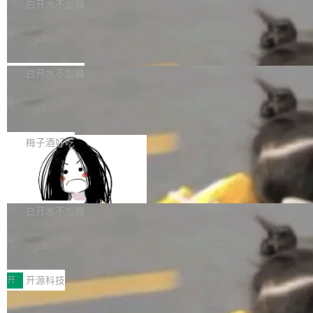
一个回归问题，该问题导致拉取镜像时会拒绝包
e 孵化器项目管理委员会（IPMC）投票中获得
白开水不加糖
pSeek作为与宇树科技具备战略合作关系的企
含绝对 hardlink 目标的镜像（此类镜像由某些镜
全票通过，随后获 Apache 软件基金会董事会批
业，获配股份数量占本次发行数量的2.31%。 除
马斯克 AI 百科项目 Grokipedia 被曝数
像构建工具生成）。moby/moby#53305 修复了
准。今天，Apache 软件基金会正式宣布 Apach
DeepSeek外，腾讯旗下上海启善投资有限公司
月未更新
Docker Engine 29.7.0 中引入的一个回归问
e Fluss 孵化毕业，成为 Apache 顶级项目（TL
埃隆·马斯克推出的AI百科项目 Grokipedia 被曝
获配9...
题，该问题可能导致在旧版 Linux 内核...
P）！这一里程碑不仅标志着 Fluss 迈入新的发
长期停止内容更新，未能实现其作为“AI版维基百
白开水不加糖
展阶段，也将进一步推动流式存储、实时湖仓与
科”替代品的目标。 据 Lawfare 最新调查，自今
AI 数据基础加速融合，为实时数据基础设施的发
Solon I18n：三种解析器，零样板代码
年4月以来，Grokipedia 页面更新功能基本停
展开启新的篇章。
滞，过去三个月内没有任何条目完成更新，用户
如果你在 Spring Boot 里做过国际化，流程大概
提交的编辑请求也长期处于待处理状态。 Groki
是这样的：配 MessageSource 的 Bean、写 R
梅子酒好吃
pedia 于去年底上线，定位为由人工智能生成内
eloadableResourceBundleMessageSource、
容的百科平台，被马斯克视为传统众包百科网站
Apache Doris 4.1 全面增强 Iceberg：
声明 LocaleResolver、注册 LocaleChangeInt
支持 UPDATE、MERGE INTO 与 Iceb
维基百科的替代方案。Lawfare 调查发现，无论
erceptor…五六步之后才能看到第一行翻译文
Apache Doris 4.1 要补齐的，正是缺失的那一
erg V3
热门页面还是低关注度页面，均未出现近期更
本。 Solon 换了个方式。整个 i18n 模块围绕三
半。在已有查询能力的基础上，Doris 进一步支
白开水不加糖
新，相关问题并非局限于特定领域，而是在不同
个解析器、一个注解、一个工具类展开——没有
持了 UPDATE、DELETE、MERGE INTO 等数
主题和访问量页面中普遍存在。 调查人员最初认
XML、没有拦截器注册、没有样板配置。 资源
Testin XAgent：CIO智能测试落地指南
据修改操作、完整的表结构管理与分区演进，以
为，Grokipedia可能只是限...
文件的约定 把文件放到 resources/i18n/ 下： r
及 rewrite_data_files、expire_snapshots 等日
7月30日，TiD2026质量竞争力大会在北京中关
esources/i18n/messages.properties ...
常维护操作，并完整支持 Iceberg V3 格式。
村国家自主创新示范区会议中心开幕。本届大会
开
开源科技
由中关村智联软件服务业质量创新联盟主办，以
让非法状态不可表示：一篇关于 ADT
“智构可信·质创未来——AI原生时代的质量新范