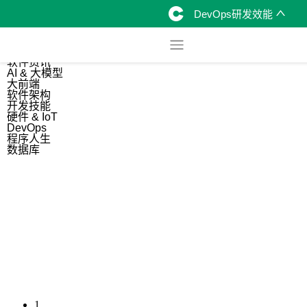
DevOps研发效能
综合
开源资讯
软件资讯
AI & 大模型
大前端
软件架构
开发技能
硬件 & IoT
DevOps
程序人生
数据库
1