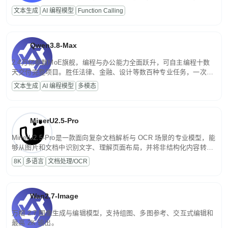
高并发、轻量化任务，适合日常对话、内容创作、基础 RAG、批量
文本生成
AI 编程模型
Function Calling
文案处理等普惠刚需场景。
Qwen3.8-Max
2.4万亿参数MoE旗舰，编程与办公能力全面跃升，可自主编程十数
天交付完整项目。胜任法律、金融、设计等数百种专业任务，一次对
话端到端交付生产级成果。原生视觉理解贯穿规划、执行与验证全流
文本生成
AI 编程模型
多模态
程，支持超长文档与长视频的深度语义解析。长程任务中自主规划与
闭环迭代，持续进化。
MinerU2.5-Pro
MinerU2.5-Pro是一款面向复杂文档解析与 OCR 场景的专业模型，能
够从图片和文档中识别文字、理解页面布局，并将非结构化内容转换
为便于存储、检索和二次处理的结构化结果。
8K
多语言
文档处理/OCR
Wan2.7-Image
万相 2.7 图像生成与编辑模型，支持组图、多图参考、交互式编辑和
最高 2K 输出。