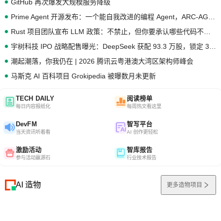
GitHub 再次爆发大规模服务降级
Prime Agent 开源发布：一个能自我改进的编程 Agent，ARC-AGI 3 超越人类专家基线
Rust 项目团队宣布 LLM 政策：不禁止，但你要承认哪些代码不是你写的
宇树科技 IPO 战略配售曝光：DeepSeek 获配 93.3 万股，锁定 36 个月
潮起潮落，你我仍在 | 2026 腾讯云粤港澳大湾区架构师峰会
马斯克 AI 百科项目 Grokipedia 被曝数月未更新
TECH DAILY
阅读榜单
每日内容报纸化
每周热文看这里
DevFM
智写平台
当天资讯听着看
AI 创作更轻松
激励活动
智库报告
参与活动赢源石
行业技术报告
AI 造物
更多造物项目