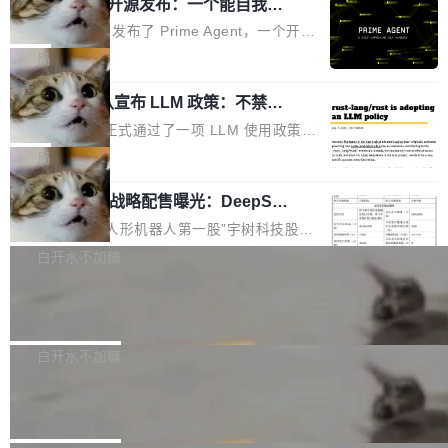
（OHDD：OpenHarmony Hardware Develope
Prime Agent 开源发布：一个能自我改
障无法工作。Pages、Copilot code review、C
进的编程 Agent，ARC-AGI 3 超越人类
r Day）将在杭州启航。活动面向智能硬件产业
opilot coding agent 全部受影响。从检测到完全
Prime Intellect 发布了 Prime Agent，一个开源
专家基线
链企业和开发者，邀请行业专家与资深技术顾
恢复，大约 12 小时。 这是 2026 年 8 月的第六
的编程 Agent Harness，核心设计围绕两个抽
局
问，围绕开源鸿蒙技术能力、设备适配、芯片适
起事故，其中四起与 AI/Copilot 服务相关。 Git
象：Recursive Language Model（RLM）和 C
配、功耗与稳定性调优、兼容性测评及统一互联
Hub 员工 kdaigle 在 HN 讨论中贴出了一组数
Rust 项目团队宣布 LLM 政策：不禁
ontinual Harness。在 ARC-AGI 3 基准测试
等内容展开系统讲解和实战交流，帮助企业进一
止，但你要承认哪些代码不是你写的
据：2025 年全年 10 亿次 commit。现在，每周
上，Prime Agent + Opus 5 的组合达到了 95.
Rust 语言项目正式通过了一项 LLM 使用政策，
步了解开源鸿蒙在智能...
2.75 亿次，全年预计 140 亿次。GitHub...
5% RHAE Best@1，超过了 ARC 报告的人类专
覆盖 rust-lang/rust 单一仓库的代码贡献。这不
局
家基线 95.4%。 不是又一个 coding agent 包装
是项目级别的官方立场，目前由五个团队采纳，
器 Prime Agent 的架构和市面上大多数 coding
宇树科技 IPO 战略配售曝光：DeepSe
但它可能是主流开源项目中关于 AI 辅助贡献最
ek 获配 93.3 万股，锁定 36 个月
agent 有本质区别。大多数 agent harness 的设
细致的一份规则。 政策的核心只有一句话：LLM
8月6日晚间，“人形机器人第一股”宇树科技股份
计是基于早期模型的能力—...
可以用来分析、提炼、审阅、建议，但不能用来
有限公司披露IPO发行价格及战略配售结果，杭
白开水不加糖
创作。 具体来说，LLM 生成的代码可以提交，
州深度求索人工智能基础技术研究有限公司（De
但必须满足五个条件：预先安排、非关键、高质
Docker 29.7.2 发布
epSeek）获配93.3399万股，按150.8元/股发行
量、充分测试、充分审查，并且必须披露。LLM
价格计算，认购金额约1.41亿元，股份锁定期为
Docker 29.7.2 现已发布，具体更新内容如下：
不得生成涉及安全性的关键变更，除非作者本身
36个月。 公告显示，本次宇树科技战略配售对
Bug fixes and enhancements 修复多次传递同
白开水不加糖
就是领域专家。即使如此，政策也"强烈不建
象主要包括长期投资机构、与公司业务具有战略
一环境变量时，docker service create和docker
议"这么做。 对于不披露的情况，审核者可以直
Apache Fluss 毕业成为顶级项目
合作关系或长期合作愿景的大型企业、科创板保
service update会发生 panic 的问题。docker/cl
接关闭 PR，无需解释。 政策作者 Jynn Ne...
荐人跟投子公司，以及公司高级管理人员和核心
i#7145 修复了 Docker Engine 29.7.0 中引入的
今年 7 月，Apache Fluss 的毕业提案在 Apach
员工参与设立的专项资产管理计划。其中，Dee