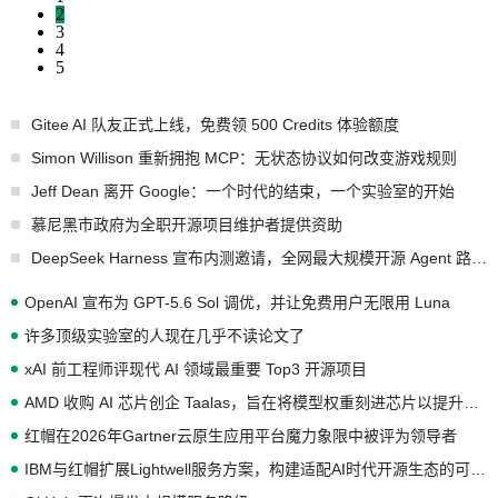
2
3
4
5
Gitee AI 队友正式上线，免费领 500 Credits 体验额度
Simon Willison 重新拥抱 MCP：无状态协议如何改变游戏规则
Jeff Dean 离开 Google：一个时代的结束，一个实验室的开始
慕尼黑市政府为全职开源项目维护者提供资助
DeepSeek Harness 宣布内测邀请，全网最大规模开源 Agent 路演现场诞生
OpenAI 宣布为 GPT-5.6 Sol 调优，并让免费用户无限用 Luna
许多顶级实验室的人现在几乎不读论文了
xAI 前工程师评现代 AI 领域最重要 Top3 开源项目
AMD 收购 AI 芯片创企 Taalas，旨在将模型权重刻进芯片以提升推理性能
红帽在2026年Gartner云原生应用平台魔力象限中被评为领导者
IBM与红帽扩展Lightwell服务方案，构建适配AI时代开源生态的可信基础设施