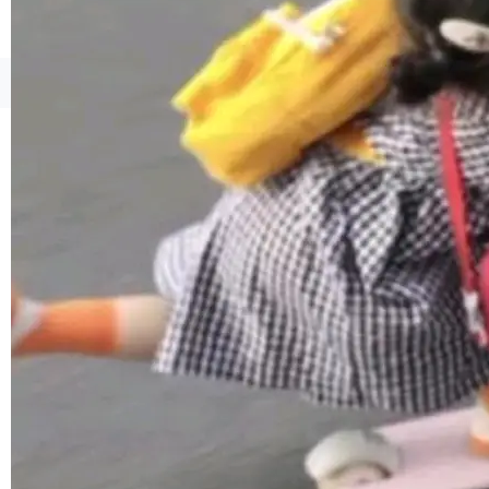
境、兼容场景、一键直出”。 Hy ASR 3.0 previe
w 不要求标准普通话，方言识别覆盖粤语、吴语
等 10 大方言片区和 20 余个二级小片区。在开
©OSCHINA(OSChina.NET)
京ICP备2025119063号
源评测集中，Hy ASR 3.0 preview 在多语种的
WER（...