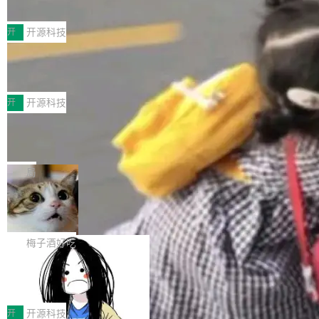
典型案例
计算节点间多种内存类型的高性能通信。 UCL-
近日，工信部科技司公示《2025人工智能应用典
MPComm将作为一种传输引擎接入Mooncake T
型案例入选名单》，深信服“面向企业研发场景的
开
开源科技
ENT，实现零拷贝传输性能提升30%、非零拷贝
开源 AI 编程平台 CoStrict 应用”凭借卓越的技术
传输性能最高提升5倍。UCL-MPComm底层基
深信服AI算力网关入选工信部人工智能
创新与落地成效成功入选。 全链路私有化部署，
应用典型案例！
于自研UCL-Engine通信引擎，后续腾讯网平将
助力企业AI研发安全落地 当前，越来越多企业已
前不久，工业和信息化部正式发布《2025年人工
持续开源更多基于UCL-Engine的高性能通信组
经开始引入 AI Coding 工具，通过调用公有云模
智能应用典型案例名单》，集中展示人工智能在
开
开源科技
件。 腾讯网平团队在UCL-MPComm中实现了一
型或企业内部部署模型提升研发效率。但随着 AI
各领域的应用成果，覆盖技术底座、行业赋能、
个独立于业务线程的全局通信引擎（Engine），
Jeff Dean 离开 Google：一个时代的结
Coding 从个人辅助工具逐步走向团队级、组织
产品应用、支撑保障、专题等五大方向。深信服
并实...
束，一个实验室的开始
级应用，企业在规模化落地过程中，对安全性、
AI算力网关（AI创新平台）成功入选！ 随着各行
Google 员工编号 20。MapReduce 作者之一。
可控性和代码质量提出了更高要求。 首先是数据
各业的Agent走向规模化建设，算力构成形态逐
Bigtable 作者之一。TensorFlow 的作者之一。
局
安全与合规要求。对于大多数普通研发场景，公
渐丰富，用户关注的重点也在发生变化：不只是
Gemini 的架构师。Google 首席科学家。 Jeff D
有云模型能够满足快速试用和效率提升的需求。
🔥 SolonCode v2026.8.4 发布：界面
让AI用起来，还要进一步看清混合算力时代下，
ean 在 Google 工作了 27 年后，宣布离职。 他
但对于金融、能源、医疗等对数据安全要求较...
字体可调、22 种语言、记忆搜索增强
Token花在哪里、算力是否被充分利用，以及持
不是一个人走。一同离开的还有 Sanjay Ghema
打开终端就能上岗的全中文编码智能体，这一轮
续增长的AI成本该如何优化。 深信服AI算力网关
wat（Google 员工编号 23，Jeff Dean 二十多
把「看得清、用母语、记得住」三件事一次补
梅子酒好吃
正是围绕这些实际问题，从Token治理和成本治
年的编程搭档，MapReduce 和 Bigtable 的共同
齐。 SolonCode 是什么 SolonCode 是杭州无
理两个方面，让用户的每一份算力都看得清、管
作者）、Quoc Le（Google 大脑核心成员，Se
让“代码语义理解”深度释放AI Coding
耳科技研发的企业级终端编码智能体——一位全
得住、用得稳、省得下、更安全！ 一、从现在开
价值潜能：华为云码道（CodeArts）
q2Seq 和 DocAI 的共同发明人）以及 Oriol Vin
中文驱动的数字员工，自主理解需求、规划步
一、代码仓深度理解技术的作用与价值 在软件工
始，Token使用一目...
代码仓技术解析
yals（Gemini 联合负责人，AlphaSta...
骤、编写代码。不挑模型、不挑平台，curl 一行
程实践中，代码仓是企业核心知识资产的主要载
开
开源科技