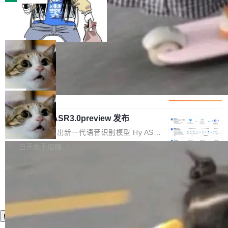
装完即用。 开源地址：Gitee · GitCode · GitHu
体。企业级代码仓库通常包含数十万乃至数百万
b 安装 支持 Java 8+（8~26）、macOS / Linu
一条“删库”命令跑 17 小时，算法工程
个文件，其规模远超单次模型调用可承载的上下
师删光 89TB 数据只为干私活
x / Windows / Harmony PC。 # macOS / Linu
文窗口。随着项目规模的持续扩张与代码历史的
最高人民检察院8月4日公布了一起案件：北京一
x / Harmony PC curl -fsSL https://solon.noea
不断累积，代码仓中的模块关系、接口契约、业
名90后算法工程师王某，为了给自己接的私活腾
局
r.org/solon...
务逻辑等关键信息往往分散于数十乃至数百个文
服务器空间，删光了公司AI游戏部门的全部核心
件之中，形成高度复杂的知识关联网络。传统的
Cloudflare 分享推理优化实践：KV ca
数据。 王某2024年1月入职东城区某科技公司AI
che 量化 + 权重压缩，吞吐量提升 4
代码检索手段（如关键词匹配、目录遍历）仅能
短剧部门，有互联网大厂背景。在公司内部架构
Kimi 和 GLM 是当前最强的大模型系列之一，但
1%，成本降 30%
在语法层面完成文本定位，难以触及代码的语义
调整期间，部门三次通知全员将数据从A集群迁
它们有一个共同的问题：太吃显存了。月之暗面
局
内涵与结构关联，导致开发者使用代码智能体在
移到B集群，王某都回复了"收到"。 他没有迁移
的 Kimi K 系列和智谱的 GLM 都是长上下文、M
理解大规模代码仓时面临显著"代码仓理解"瓶
数据。2024年9月3日下午4点，他使用此前登录
腾讯混元 Hy ASR3.0preview 发布
oE 架构的大模型，好用到让人上瘾，但 GPU 显
颈。 代码仓深度理解服务（以下简称" CodeBas
的账号密码进入A集群，输入了一条被程序员圈
存永远不够用。 Cloudflare 的 Workers AI 团队
腾讯混元正式推出新一代语音识别模型 Hy ASR
e深度理解服务"）是华为云码道（CodeA...
称为"删库跑路"的命令——最高管理员权限、无
一直在跑这些模型的推理。他们在官方博客上发
3.0preview。基于最新一代大语言模型 Hy3 的
白开水不加糖
需确认、强制递归删除。17个小时后，运维人员
了一篇技术文章，详细拆解了三种让大模型在 G
语言理解能力，以及融合了高精度语音识别与深
发现异常并中止进程时，89TB数据已经没了。
PU 上跑得更省、更快的技术手段——KV cache
度语义理解能力，实现了语音识别能力的全面升
删掉的是AI游戏部门的全部开发文件，包括公司
量化、模型权重压缩、以及共享 KV cache 的完
级。 根据介绍，Hy ASR3.0preview 目标在于：
自研的多个文生3D和...
整性保护。效果是：吞吐量提升 41%，每 token
让语音识别不再只是听清，而是真正听懂。通过
成本降低 30%，精度不变。 FP8 省的不仅是显
先理解你的语境和意图，再把准确的文字直接给
存 KV cache 是推理时最吃显...
到你。从“逐字转写、单点优化”演进为“理解语