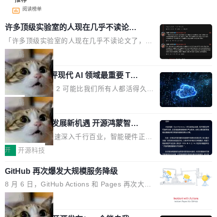
阅读榜单
许多顶级实验室的人现在几乎不读论文
了
「许多顶级实验室的人现在几乎不读论文了，而
且他们认为 ICLR/ICML/NeurIPS 充斥着大量过
局
度宣传和欺诈。」 OpenAI 研究员 Keller Jorda
xAI 前工程师评现代 AI 领域最重要 Top
n 这条推文引发了广泛讨论。他不是在说风凉
3 开源项目
话，他是说出了一个圈内人尽皆知但很少公开捅
Flash Attention 2 可能比我们所有人都活得久。
破的事实。 Jordan 随后补充了一句软化声明：
这句话不是来自某个技术博客，而是出自 Hieu
局
「我不认为这些会议上大部分论文都在过度宣传
Pham 的一条推文。Hieu Pham 是谁？他是 xAI
或造假。问题是，作为读者，如果你筛选出那些
共商智能硬件发展新机遇 开源鸿蒙智能
的早期工程师之一，在 Grok 训练基础设施团队
硬件开发者日杭州站即将举行
看起来最令人兴奋的论文，那它们大部分都是过
工作过。近日他在 X 上发了一条帖子，列出了他
随着万物智联加速深入千行百业，智能硬件正从
度宣传的。」 这才是真正的痛点。不是所有论文
认为现代 AI 领域最重要的三个开源项目。 第一
单点设备迈向智能化、网联化、协同化发展。作
开
开源科技
都有问题，是最吸引眼球的那批论文最有问题。
个名字毫无悬念：Flash Attention 2。 Hieu 的
为面向全场景、跨终端的分布式操作系统，开源
他引用的帖子来自 Mathew Shen，一位 ICLR 2
理由很具体。FA 系列不需要解释，但 FA2 是他
GitHub 再次爆发大规模服务降级
鸿蒙通过统一技术底座和分布式能力，为不同类
026 的读者：「看了篇 ...
认为最重要的一个——复杂度恰到好处，刚好能
型智能设备的开发、连接与互联提供关键支撑，
8 月 6 日，GitHub Actions 和 Pages 再次大规
驱动你去学 CuTe，但还没被那些"邪恶的" Hopp
也为产业链企业探索产品创新与商业增长打开新
模服务降级，Actions 完全不可用超过 5 小时，
局
er++ 优化所淹没，足够容易修改和适配。 更关
的空间。 8月14日，开源鸿蒙智能硬件开发者日
webhook 停发，连自托管 runner 也因调度层故
键的是 FA2 的持久性...