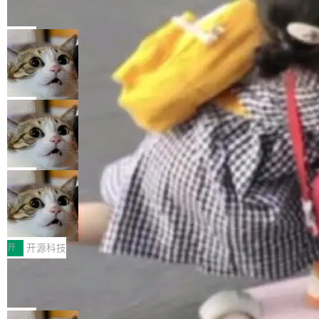
的帖子在 Reddit 火了
式”为主题，直面AI从实验室走向规模化产业落地
有一种东西，一旦用过就回不去了。Alex Fedos
的核心质量命题。会上，《2026智能研发生产力
eev 管它叫"软件设计的基石"。 他说的东西不新
局
工具选型手册》发布，Testin云测的Testin XAge
鲜——代数数据类型（ADT），尤其是和类型
nt智能测试系统入选AI测试领域代表产品。对CI
Cloudflare 开源内部企业 AI 平台 Clou
（sum type）。但他说清楚了一件事：这不是类
dflare OS
O而言，这提示了一个转变：AI测试正在从效率
型系统的学术体操，是日常编码的思维方式。 文
Cloudflare 发布了一个开源项目 Cloudflare O
工具升级为企业的质量基础设施。 CIO面对的新
章从一个简单的例子切入。一个网站的深色主题
S。如果你只看官方博客，你会觉得这是又一
局
现实 过去两年，CIO们的焦虑清单上多了两项：
设置，如果用布尔值 + 可空字段来表示——bool
个"AI 知识库 + 聊天机器人"——每个大厂都在
一是如何让大模型和智能体应用安全地从PoC走
ean 表示是否可切换，nullable 的默认模式、浅
Deno 团队开源 Celld，可自托管的分
做，没什么新鲜的。 但 Kenton Varda 在 Twitte
向生产，二是如何让测试团队跟得上AI应用...
布式 Durable Objects
色方案、深色方案——会产生大量无意义的组
r 上把事情说清楚了： 今天我们发布了 Cloudfla
Ryan Dahl 领导的 Deno 团队推出了最新开源项
合。方案缺了、配置冲突了、全 null 了。要知道
re OS，一个带连接器的聊天机器人，跟其他所
目 Celld，一个能在自己机器上运行 Cloudflare
局
哪些组合有效，作者说，你得靠"文档、校验、或
有科技公司做的一样。只不过，实际上它不一
Workers 和 Durable Objects 的守护进程。 设
者部落知识"。 换个写法。Rust 的 enum，两个
鲁大师7月新机性能/流畅/AI榜：vivo夺
样。这是 Sandstorm.io 的重制版，我十年前的
计思路很直接：每个对象是一个独立的 SQLite
变体：Switchable...
性能、流畅双第一，三星Galaxy Z系列
那个创业公司。不同的是，这次它构建在 Cloudf
数据库，按名称寻址，复制到你自己的 S3 兼容
2026年7月的手机市场，由于存储等硬件成本暴
新折叠缺席
lare Workers 上——我花了九年时间搭建的平台
存储库里。节点之间只通过这个存储库协调——
增，手机厂商的日子也不好过啊，新机速度明显
开
开源科技
——并且深度集成了 AI。这基本上是我十年秘密
没有控制平面，没有共识协议。每个对象自带一
放缓，因此硝烟味淡了许多。新机参数规格除开
计划的顶峰。 十年前，Ken...
Zed 推出 DeltaDB，一个记录 commit
个小型数据库，应用天然按分片构建，单个数据
高价的三星折叠（三星Galaxy Z Fold8 Ultra / Z
之间所有操作的版本控制系统
库的竞争和爆炸半径问题在设计层面就被消除
Fold8 / Z Flip8）外，其余要么是中低端机器，
Zed 编辑器团队发布了新项目——DeltaDB，一
了。 闲置的 cell 会休眠到几乎不占资源。当 cel
例如iQOO Z11i、REDMI Note 17、REDMI No
个在 git commit 之间记录每一次编辑操作的版
局