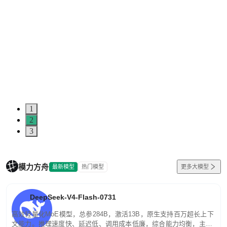
1
2
3
模力方舟
最新模型
热门模型
更多大模型
DeepSeek-V4-Flash-0731
高效轻量化MoE模型，总参284B，激活13B，原生支持百万超长上下
文能力。推理速度快、延迟低、调用成本低廉，综合能力均衡，主打