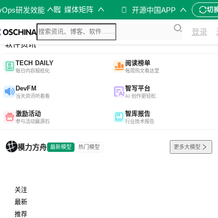
媒体矩阵
evOps研发效能
开源中国APP
切
综合
登录
开源资讯
软件资讯
TECH DAILY
阅读榜单
每日内容报纸化
每周热文看这里
DevFM
智写平台
当天资讯听着看
AI 创作更轻松
激励活动
智库报告
参与活动赢源石
行业技术报告
模力方舟
最新模型
热门模型
更多大模型
关注
最新
推荐