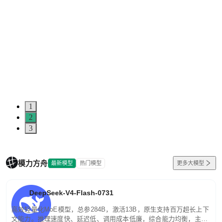
1
2
3
模力方舟
最新模型
热门模型
更多大模型
DeepSeek-V4-Flash-0731
高效轻量化MoE模型，总参284B，激活13B，原生支持百万超长上下
文能力。推理速度快、延迟低、调用成本低廉，综合能力均衡，主打