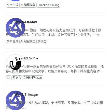
高并发、轻量化任务，适合日常对话、内容创作、基础 RAG、批量
文本生成
AI 编程模型
Function Calling
文案处理等普惠刚需场景。
Qwen3.8-Max
2.4万亿参数MoE旗舰，编程与办公能力全面跃升，可自主编程十数
天交付完整项目。胜任法律、金融、设计等数百种专业任务，一次对
话端到端交付生产级成果。原生视觉理解贯穿规划、执行与验证全流
文本生成
AI 编程模型
多模态
程，支持超长文档与长视频的深度语义解析。长程任务中自主规划与
闭环迭代，持续进化。
MinerU2.5-Pro
MinerU2.5-Pro是一款面向复杂文档解析与 OCR 场景的专业模型，能
够从图片和文档中识别文字、理解页面布局，并将非结构化内容转换
为便于存储、检索和二次处理的结构化结果。
8K
多语言
文档处理/OCR
Wan2.7-Image
万相 2.7 图像生成与编辑模型，支持组图、多图参考、交互式编辑和
最高 2K 输出。