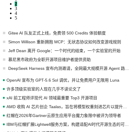
2
3
4
5
Gitee AI 队友正式上线，免费领 500 Credits 体验额度
Simon Willison 重新拥抱 MCP：无状态协议如何改变游戏规则
Jeff Dean 离开 Google：一个时代的结束，一个实验室的开始
慕尼黑市政府为全职开源项目维护者提供资助
DeepSeek Harness 宣布内测邀请，全网最大规模开源 Agent 路演现场诞生
OpenAI 宣布为 GPT-5.6 Sol 调优，并让免费用户无限用 Luna
许多顶级实验室的人现在几乎不读论文了
xAI 前工程师评现代 AI 领域最重要 Top3 开源项目
AMD 收购 AI 芯片创企 Taalas，旨在将模型权重刻进芯片以提升推理性能
红帽在2026年Gartner云原生应用平台魔力象限中被评为领导者
IBM与红帽扩展Lightwell服务方案，构建适配AI时代开源生态的可信基础设施