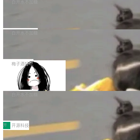
一个回归问题，该问题导致拉取镜像时会拒绝包
e 孵化器项目管理委员会（IPMC）投票中获得
白开水不加糖
pSeek作为与宇树科技具备战略合作关系的企
含绝对 hardlink 目标的镜像（此类镜像由某些镜
全票通过，随后获 Apache 软件基金会董事会批
业，获配股份数量占本次发行数量的2.31%。 除
马斯克 AI 百科项目 Grokipedia 被曝数
像构建工具生成）。moby/moby#53305 修复了
准。今天，Apache 软件基金会正式宣布 Apach
DeepSeek外，腾讯旗下上海启善投资有限公司
月未更新
Docker Engine 29.7.0 中引入的一个回归问
e Fluss 孵化毕业，成为 Apache 顶级项目（TL
埃隆·马斯克推出的AI百科项目 Grokipedia 被曝
获配9...
题，该问题可能导致在旧版 Linux 内核...
P）！这一里程碑不仅标志着 Fluss 迈入新的发
长期停止内容更新，未能实现其作为“AI版维基百
白开水不加糖
展阶段，也将进一步推动流式存储、实时湖仓与
科”替代品的目标。 据 Lawfare 最新调查，自今
AI 数据基础加速融合，为实时数据基础设施的发
Solon I18n：三种解析器，零样板代码
年4月以来，Grokipedia 页面更新功能基本停
展开启新的篇章。
滞，过去三个月内没有任何条目完成更新，用户
如果你在 Spring Boot 里做过国际化，流程大概
提交的编辑请求也长期处于待处理状态。 Groki
是这样的：配 MessageSource 的 Bean、写 R
梅子酒好吃
pedia 于去年底上线，定位为由人工智能生成内
eloadableResourceBundleMessageSource、
容的百科平台，被马斯克视为传统众包百科网站
Apache Doris 4.1 全面增强 Iceberg：
声明 LocaleResolver、注册 LocaleChangeInt
支持 UPDATE、MERGE INTO 与 Iceb
维基百科的替代方案。Lawfare 调查发现，无论
erceptor…五六步之后才能看到第一行翻译文
Apache Doris 4.1 要补齐的，正是缺失的那一
erg V3
热门页面还是低关注度页面，均未出现近期更
本。 Solon 换了个方式。整个 i18n 模块围绕三
半。在已有查询能力的基础上，Doris 进一步支
白开水不加糖
新，相关问题并非局限于特定领域，而是在不同
个解析器、一个注解、一个工具类展开——没有
持了 UPDATE、DELETE、MERGE INTO 等数
主题和访问量页面中普遍存在。 调查人员最初认
XML、没有拦截器注册、没有样板配置。 资源
Testin XAgent：CIO智能测试落地指南
据修改操作、完整的表结构管理与分区演进，以
为，Grokipedia可能只是限...
文件的约定 把文件放到 resources/i18n/ 下： r
及 rewrite_data_files、expire_snapshots 等日
7月30日，TiD2026质量竞争力大会在北京中关
esources/i18n/messages.properties ...
常维护操作，并完整支持 Iceberg V3 格式。
村国家自主创新示范区会议中心开幕。本届大会
开
开源科技
由中关村智联软件服务业质量创新联盟主办，以
让非法状态不可表示：一篇关于 ADT
“智构可信·质创未来——AI原生时代的质量新范