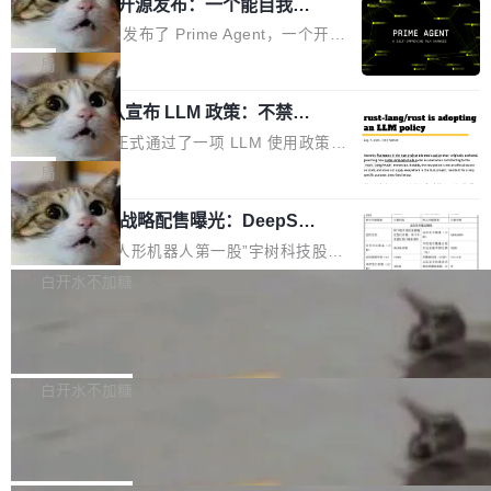
（OHDD：OpenHarmony Hardware Develope
Prime Agent 开源发布：一个能自我改
障无法工作。Pages、Copilot code review、C
进的编程 Agent，ARC-AGI 3 超越人类
r Day）将在杭州启航。活动面向智能硬件产业
opilot coding agent 全部受影响。从检测到完全
Prime Intellect 发布了 Prime Agent，一个开源
专家基线
链企业和开发者，邀请行业专家与资深技术顾
恢复，大约 12 小时。 这是 2026 年 8 月的第六
的编程 Agent Harness，核心设计围绕两个抽
局
问，围绕开源鸿蒙技术能力、设备适配、芯片适
起事故，其中四起与 AI/Copilot 服务相关。 Git
象：Recursive Language Model（RLM）和 C
配、功耗与稳定性调优、兼容性测评及统一互联
Hub 员工 kdaigle 在 HN 讨论中贴出了一组数
Rust 项目团队宣布 LLM 政策：不禁
ontinual Harness。在 ARC-AGI 3 基准测试
等内容展开系统讲解和实战交流，帮助企业进一
止，但你要承认哪些代码不是你写的
据：2025 年全年 10 亿次 commit。现在，每周
上，Prime Agent + Opus 5 的组合达到了 95.
Rust 语言项目正式通过了一项 LLM 使用政策，
步了解开源鸿蒙在智能...
2.75 亿次，全年预计 140 亿次。GitHub...
5% RHAE Best@1，超过了 ARC 报告的人类专
覆盖 rust-lang/rust 单一仓库的代码贡献。这不
局
家基线 95.4%。 不是又一个 coding agent 包装
是项目级别的官方立场，目前由五个团队采纳，
器 Prime Agent 的架构和市面上大多数 coding
宇树科技 IPO 战略配售曝光：DeepSe
但它可能是主流开源项目中关于 AI 辅助贡献最
ek 获配 93.3 万股，锁定 36 个月
agent 有本质区别。大多数 agent harness 的设
细致的一份规则。 政策的核心只有一句话：LLM
8月6日晚间，“人形机器人第一股”宇树科技股份
计是基于早期模型的能力—...
可以用来分析、提炼、审阅、建议，但不能用来
有限公司披露IPO发行价格及战略配售结果，杭
白开水不加糖
创作。 具体来说，LLM 生成的代码可以提交，
州深度求索人工智能基础技术研究有限公司（De
但必须满足五个条件：预先安排、非关键、高质
Docker 29.7.2 发布
epSeek）获配93.3399万股，按150.8元/股发行
量、充分测试、充分审查，并且必须披露。LLM
价格计算，认购金额约1.41亿元，股份锁定期为
Docker 29.7.2 现已发布，具体更新内容如下：
不得生成涉及安全性的关键变更，除非作者本身
36个月。 公告显示，本次宇树科技战略配售对
Bug fixes and enhancements 修复多次传递同
白开水不加糖
就是领域专家。即使如此，政策也"强烈不建
象主要包括长期投资机构、与公司业务具有战略
一环境变量时，docker service create和docker
议"这么做。 对于不披露的情况，审核者可以直
Apache Fluss 毕业成为顶级项目
合作关系或长期合作愿景的大型企业、科创板保
service update会发生 panic 的问题。docker/cl
接关闭 PR，无需解释。 政策作者 Jynn Ne...
荐人跟投子公司，以及公司高级管理人员和核心
i#7145 修复了 Docker Engine 29.7.0 中引入的
今年 7 月，Apache Fluss 的毕业提案在 Apach
员工参与设立的专项资产管理计划。其中，Dee