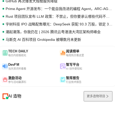
GitHub 再次爆发大规模服务降级
Prime Agent 开源发布：一个能自我改进的编程 Agent，ARC-AGI 3 超越人类专家基线
Rust 项目团队宣布 LLM 政策：不禁止，但你要承认哪些代码不是你写的
宇树科技 IPO 战略配售曝光：DeepSeek 获配 93.3 万股，锁定 36 个月
潮起潮落，你我仍在 | 2026 腾讯云粤港澳大湾区架构师峰会
马斯克 AI 百科项目 Grokipedia 被曝数月未更新
TECH DAILY
阅读榜单
每日内容报纸化
每周热文看这里
DevFM
智写平台
当天资讯听着看
AI 创作更轻松
激励活动
智库报告
参与活动赢源石
行业技术报告
AI 造物
更多造物项目