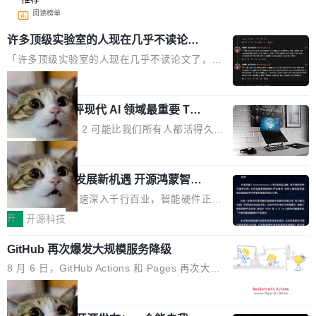
阅读榜单
许多顶级实验室的人现在几乎不读论文
了
「许多顶级实验室的人现在几乎不读论文了，而
且他们认为 ICLR/ICML/NeurIPS 充斥着大量过
局
度宣传和欺诈。」 OpenAI 研究员 Keller Jorda
xAI 前工程师评现代 AI 领域最重要 Top
n 这条推文引发了广泛讨论。他不是在说风凉
3 开源项目
话，他是说出了一个圈内人尽皆知但很少公开捅
Flash Attention 2 可能比我们所有人都活得久。
破的事实。 Jordan 随后补充了一句软化声明：
这句话不是来自某个技术博客，而是出自 Hieu
局
「我不认为这些会议上大部分论文都在过度宣传
Pham 的一条推文。Hieu Pham 是谁？他是 xAI
或造假。问题是，作为读者，如果你筛选出那些
共商智能硬件发展新机遇 开源鸿蒙智能
的早期工程师之一，在 Grok 训练基础设施团队
硬件开发者日杭州站即将举行
看起来最令人兴奋的论文，那它们大部分都是过
工作过。近日他在 X 上发了一条帖子，列出了他
随着万物智联加速深入千行百业，智能硬件正从
度宣传的。」 这才是真正的痛点。不是所有论文
认为现代 AI 领域最重要的三个开源项目。 第一
单点设备迈向智能化、网联化、协同化发展。作
开
开源科技
都有问题，是最吸引眼球的那批论文最有问题。
个名字毫无悬念：Flash Attention 2。 Hieu 的
为面向全场景、跨终端的分布式操作系统，开源
他引用的帖子来自 Mathew Shen，一位 ICLR 2
理由很具体。FA 系列不需要解释，但 FA2 是他
GitHub 再次爆发大规模服务降级
鸿蒙通过统一技术底座和分布式能力，为不同类
026 的读者：「看了篇 ...
认为最重要的一个——复杂度恰到好处，刚好能
型智能设备的开发、连接与互联提供关键支撑，
8 月 6 日，GitHub Actions 和 Pages 再次大规
驱动你去学 CuTe，但还没被那些"邪恶的" Hopp
也为产业链企业探索产品创新与商业增长打开新
模服务降级，Actions 完全不可用超过 5 小时，
局
er++ 优化所淹没，足够容易修改和适配。 更关
的空间。 8月14日，开源鸿蒙智能硬件开发者日
webhook 停发，连自托管 runner 也因调度层故
键的是 FA2 的持久性...