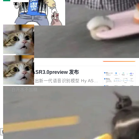
装完即用。 开源地址：Gitee · GitCode · GitHu
体。企业级代码仓库通常包含数十万乃至数百万
b 安装 支持 Java 8+（8~26）、macOS / Linu
一条“删库”命令跑 17 小时，算法工程
个文件，其规模远超单次模型调用可承载的上下
师删光 89TB 数据只为干私活
x / Windows / Harmony PC。 # macOS / Linu
文窗口。随着项目规模的持续扩张与代码历史的
最高人民检察院8月4日公布了一起案件：北京一
x / Harmony PC curl -fsSL https://solon.noea
不断累积，代码仓中的模块关系、接口契约、业
名90后算法工程师王某，为了给自己接的私活腾
局
r.org/solon...
务逻辑等关键信息往往分散于数十乃至数百个文
服务器空间，删光了公司AI游戏部门的全部核心
件之中，形成高度复杂的知识关联网络。传统的
Cloudflare 分享推理优化实践：KV ca
数据。 王某2024年1月入职东城区某科技公司AI
che 量化 + 权重压缩，吞吐量提升 4
代码检索手段（如关键词匹配、目录遍历）仅能
短剧部门，有互联网大厂背景。在公司内部架构
Kimi 和 GLM 是当前最强的大模型系列之一，但
1%，成本降 30%
在语法层面完成文本定位，难以触及代码的语义
调整期间，部门三次通知全员将数据从A集群迁
它们有一个共同的问题：太吃显存了。月之暗面
局
内涵与结构关联，导致开发者使用代码智能体在
移到B集群，王某都回复了"收到"。 他没有迁移
的 Kimi K 系列和智谱的 GLM 都是长上下文、M
理解大规模代码仓时面临显著"代码仓理解"瓶
数据。2024年9月3日下午4点，他使用此前登录
腾讯混元 Hy ASR3.0preview 发布
oE 架构的大模型，好用到让人上瘾，但 GPU 显
颈。 代码仓深度理解服务（以下简称" CodeBas
的账号密码进入A集群，输入了一条被程序员圈
存永远不够用。 Cloudflare 的 Workers AI 团队
腾讯混元正式推出新一代语音识别模型 Hy ASR
e深度理解服务"）是华为云码道（CodeA...
称为"删库跑路"的命令——最高管理员权限、无
一直在跑这些模型的推理。他们在官方博客上发
3.0preview。基于最新一代大语言模型 Hy3 的
白开水不加糖
需确认、强制递归删除。17个小时后，运维人员
了一篇技术文章，详细拆解了三种让大模型在 G
语言理解能力，以及融合了高精度语音识别与深
发现异常并中止进程时，89TB数据已经没了。
PU 上跑得更省、更快的技术手段——KV cache
度语义理解能力，实现了语音识别能力的全面升
删掉的是AI游戏部门的全部开发文件，包括公司
量化、模型权重压缩、以及共享 KV cache 的完
级。 根据介绍，Hy ASR3.0preview 目标在于：
自研的多个文生3D和...
整性保护。效果是：吞吐量提升 41%，每 token
让语音识别不再只是听清，而是真正听懂。通过
成本降低 30%，精度不变。 FP8 省的不仅是显
先理解你的语境和意图，再把准确的文字直接给
存 KV cache 是推理时最吃显...
到你。从“逐字转写、单点优化”演进为“理解语