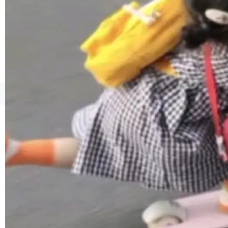
境、兼容场景、一键直出”。 Hy ASR 3.0 previe
w 不要求标准普通话，方言识别覆盖粤语、吴语
等 10 大方言片区和 20 余个二级小片区。在开
源评测集中，Hy ASR 3.0 preview 在多语种的
WER（...
©OSCHINA(OSChina.NET)
京ICP备2025119063号