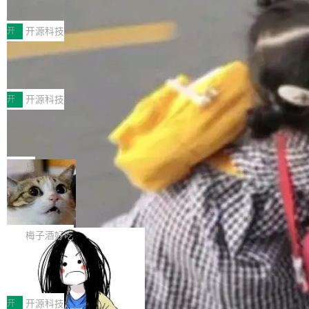
典型案例
计算节点间多种内存类型的高性能通信。 UCL-
近日，工信部科技司公示《2025人工智能应用典
MPComm将作为一种传输引擎接入Mooncake T
型案例入选名单》，深信服“面向企业研发场景的
开
开源科技
ENT，实现零拷贝传输性能提升30%、非零拷贝
开源 AI 编程平台 CoStrict 应用”凭借卓越的技术
传输性能最高提升5倍。UCL-MPComm底层基
深信服AI算力网关入选工信部人工智能
创新与落地成效成功入选。 全链路私有化部署，
应用典型案例！
于自研UCL-Engine通信引擎，后续腾讯网平将
助力企业AI研发安全落地 当前，越来越多企业已
前不久，工业和信息化部正式发布《2025年人工
持续开源更多基于UCL-Engine的高性能通信组
经开始引入 AI Coding 工具，通过调用公有云模
智能应用典型案例名单》，集中展示人工智能在
开
开源科技
件。 腾讯网平团队在UCL-MPComm中实现了一
型或企业内部部署模型提升研发效率。但随着 AI
各领域的应用成果，覆盖技术底座、行业赋能、
个独立于业务线程的全局通信引擎（Engine），
Jeff Dean 离开 Google：一个时代的结
Coding 从个人辅助工具逐步走向团队级、组织
产品应用、支撑保障、专题等五大方向。深信服
并实...
束，一个实验室的开始
级应用，企业在规模化落地过程中，对安全性、
AI算力网关（AI创新平台）成功入选！ 随着各行
Google 员工编号 20。MapReduce 作者之一。
可控性和代码质量提出了更高要求。 首先是数据
各业的Agent走向规模化建设，算力构成形态逐
Bigtable 作者之一。TensorFlow 的作者之一。
局
安全与合规要求。对于大多数普通研发场景，公
渐丰富，用户关注的重点也在发生变化：不只是
Gemini 的架构师。Google 首席科学家。 Jeff D
有云模型能够满足快速试用和效率提升的需求。
🔥 SolonCode v2026.8.4 发布：界面
让AI用起来，还要进一步看清混合算力时代下，
ean 在 Google 工作了 27 年后，宣布离职。 他
但对于金融、能源、医疗等对数据安全要求较...
字体可调、22 种语言、记忆搜索增强
Token花在哪里、算力是否被充分利用，以及持
不是一个人走。一同离开的还有 Sanjay Ghema
打开终端就能上岗的全中文编码智能体，这一轮
续增长的AI成本该如何优化。 深信服AI算力网关
wat（Google 员工编号 23，Jeff Dean 二十多
把「看得清、用母语、记得住」三件事一次补
梅子酒好吃
正是围绕这些实际问题，从Token治理和成本治
年的编程搭档，MapReduce 和 Bigtable 的共同
齐。 SolonCode 是什么 SolonCode 是杭州无
理两个方面，让用户的每一份算力都看得清、管
作者）、Quoc Le（Google 大脑核心成员，Se
让“代码语义理解”深度释放AI Coding
耳科技研发的企业级终端编码智能体——一位全
得住、用得稳、省得下、更安全！ 一、从现在开
价值潜能：华为云码道（CodeArts）
q2Seq 和 DocAI 的共同发明人）以及 Oriol Vin
中文驱动的数字员工，自主理解需求、规划步
一、代码仓深度理解技术的作用与价值 在软件工
始，Token使用一目...
代码仓技术解析
yals（Gemini 联合负责人，AlphaSta...
骤、编写代码。不挑模型、不挑平台，curl 一行
程实践中，代码仓是企业核心知识资产的主要载
开
开源科技