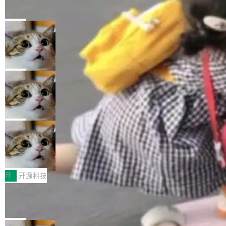
的帖子在 Reddit 火了
式”为主题，直面AI从实验室走向规模化产业落地
有一种东西，一旦用过就回不去了。Alex Fedos
的核心质量命题。会上，《2026智能研发生产力
eev 管它叫"软件设计的基石"。 他说的东西不新
局
工具选型手册》发布，Testin云测的Testin XAge
鲜——代数数据类型（ADT），尤其是和类型
nt智能测试系统入选AI测试领域代表产品。对CI
Cloudflare 开源内部企业 AI 平台 Clou
（sum type）。但他说清楚了一件事：这不是类
dflare OS
O而言，这提示了一个转变：AI测试正在从效率
型系统的学术体操，是日常编码的思维方式。 文
Cloudflare 发布了一个开源项目 Cloudflare O
工具升级为企业的质量基础设施。 CIO面对的新
章从一个简单的例子切入。一个网站的深色主题
S。如果你只看官方博客，你会觉得这是又一
局
现实 过去两年，CIO们的焦虑清单上多了两项：
设置，如果用布尔值 + 可空字段来表示——bool
个"AI 知识库 + 聊天机器人"——每个大厂都在
一是如何让大模型和智能体应用安全地从PoC走
ean 表示是否可切换，nullable 的默认模式、浅
Deno 团队开源 Celld，可自托管的分
做，没什么新鲜的。 但 Kenton Varda 在 Twitte
向生产，二是如何让测试团队跟得上AI应用...
布式 Durable Objects
色方案、深色方案——会产生大量无意义的组
r 上把事情说清楚了： 今天我们发布了 Cloudfla
Ryan Dahl 领导的 Deno 团队推出了最新开源项
合。方案缺了、配置冲突了、全 null 了。要知道
re OS，一个带连接器的聊天机器人，跟其他所
目 Celld，一个能在自己机器上运行 Cloudflare
局
哪些组合有效，作者说，你得靠"文档、校验、或
有科技公司做的一样。只不过，实际上它不一
Workers 和 Durable Objects 的守护进程。 设
者部落知识"。 换个写法。Rust 的 enum，两个
鲁大师7月新机性能/流畅/AI榜：vivo夺
样。这是 Sandstorm.io 的重制版，我十年前的
计思路很直接：每个对象是一个独立的 SQLite
变体：Switchable...
性能、流畅双第一，三星Galaxy Z系列
那个创业公司。不同的是，这次它构建在 Cloudf
数据库，按名称寻址，复制到你自己的 S3 兼容
2026年7月的手机市场，由于存储等硬件成本暴
新折叠缺席
lare Workers 上——我花了九年时间搭建的平台
存储库里。节点之间只通过这个存储库协调——
增，手机厂商的日子也不好过啊，新机速度明显
开
开源科技
——并且深度集成了 AI。这基本上是我十年秘密
没有控制平面，没有共识协议。每个对象自带一
放缓，因此硝烟味淡了许多。新机参数规格除开
计划的顶峰。 十年前，Ken...
Zed 推出 DeltaDB，一个记录 commit
个小型数据库，应用天然按分片构建，单个数据
高价的三星折叠（三星Galaxy Z Fold8 Ultra / Z
之间所有操作的版本控制系统
库的竞争和爆炸半径问题在设计层面就被消除
Fold8 / Z Flip8）外，其余要么是中低端机器，
Zed 编辑器团队发布了新项目——DeltaDB，一
了。 闲置的 cell 会休眠到几乎不占资源。当 cel
例如iQOO Z11i、REDMI Note 17、REDMI No
个在 git commit 之间记录每一次编辑操作的版
局