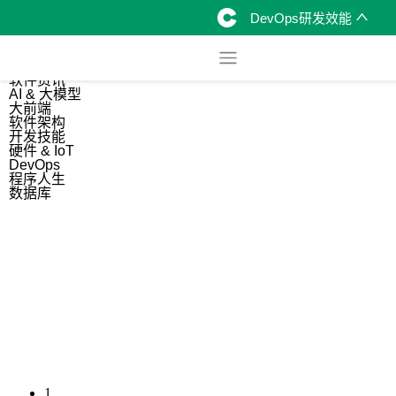
DevOps研发效能
综合
开源资讯
软件资讯
AI & 大模型
大前端
软件架构
开发技能
硬件 & IoT
DevOps
程序人生
数据库
1