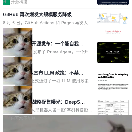
认为现代 AI 领域最重要的三个开源项目。 第一
单点设备迈向智能化、网联化、协同化发展。作
开
开源科技
都有问题，是最吸引眼球的那批论文最有问题。
个名字毫无悬念：Flash Attention 2。 Hieu 的
为面向全场景、跨终端的分布式操作系统，开源
他引用的帖子来自 Mathew Shen，一位 ICLR 2
GitHub 再次爆发大规模服务降级
理由很具体。FA 系列不需要解释，但 FA2 是他
鸿蒙通过统一技术底座和分布式能力，为不同类
026 的读者：「看了篇 ...
认为最重要的一个——复杂度恰到好处，刚好能
型智能设备的开发、连接与互联提供关键支撑，
8 月 6 日，GitHub Actions 和 Pages 再次大规
驱动你去学 CuTe，但还没被那些"邪恶的" Hopp
也为产业链企业探索产品创新与商业增长打开新
模服务降级，Actions 完全不可用超过 5 小时，
局
er++ 优化所淹没，足够容易修改和适配。 更关
的空间。 8月14日，开源鸿蒙智能硬件开发者日
webhook 停发，连自托管 runner 也因调度层故
键的是 FA2 的持久性...
（OHDD：OpenHarmony Hardware Develope
Prime Agent 开源发布：一个能自我改
障无法工作。Pages、Copilot code review、C
进的编程 Agent，ARC-AGI 3 超越人类
r Day）将在杭州启航。活动面向智能硬件产业
opilot coding agent 全部受影响。从检测到完全
Prime Intellect 发布了 Prime Agent，一个开源
专家基线
链企业和开发者，邀请行业专家与资深技术顾
恢复，大约 12 小时。 这是 2026 年 8 月的第六
的编程 Agent Harness，核心设计围绕两个抽
局
问，围绕开源鸿蒙技术能力、设备适配、芯片适
起事故，其中四起与 AI/Copilot 服务相关。 Git
象：Recursive Language Model（RLM）和 C
配、功耗与稳定性调优、兼容性测评及统一互联
Hub 员工 kdaigle 在 HN 讨论中贴出了一组数
Rust 项目团队宣布 LLM 政策：不禁
ontinual Harness。在 ARC-AGI 3 基准测试
等内容展开系统讲解和实战交流，帮助企业进一
止，但你要承认哪些代码不是你写的
据：2025 年全年 10 亿次 commit。现在，每周
上，Prime Agent + Opus 5 的组合达到了 95.
Rust 语言项目正式通过了一项 LLM 使用政策，
步了解开源鸿蒙在智能...
2.75 亿次，全年预计 140 亿次。GitHub...
5% RHAE Best@1，超过了 ARC 报告的人类专
覆盖 rust-lang/rust 单一仓库的代码贡献。这不
局
家基线 95.4%。 不是又一个 coding agent 包装
是项目级别的官方立场，目前由五个团队采纳，
器 Prime Agent 的架构和市面上大多数 coding
宇树科技 IPO 战略配售曝光：DeepSe
但它可能是主流开源项目中关于 AI 辅助贡献最
ek 获配 93.3 万股，锁定 36 个月
agent 有本质区别。大多数 agent harness 的设
细致的一份规则。 政策的核心只有一句话：LLM
8月6日晚间，“人形机器人第一股”宇树科技股份
计是基于早期模型的能力—...
可以用来分析、提炼、审阅、建议，但不能用来
有限公司披露IPO发行价格及战略配售结果，杭
白开水不加糖
创作。 具体来说，LLM 生成的代码可以提交，
州深度求索人工智能基础技术研究有限公司（De
但必须满足五个条件：预先安排、非关键、高质
Docker 29.7.2 发布
epSeek）获配93.3399万股，按150.8元/股发行