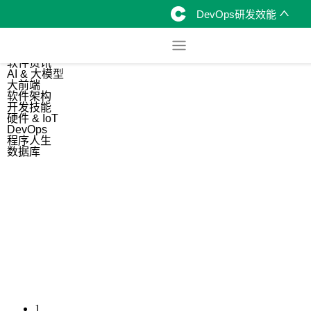
DevOps研发效能
综合
开源资讯
软件资讯
AI & 大模型
大前端
软件架构
开发技能
硬件 & IoT
DevOps
程序人生
数据库
1