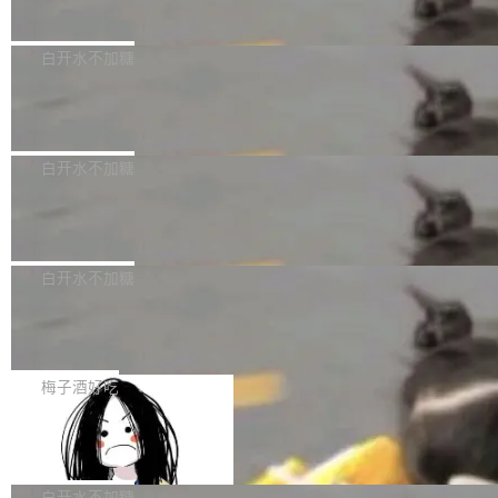
量、充分测试、充分审查，并且必须披露。LLM
价格计算，认购金额约1.41亿元，股份锁定期为
Docker 29.7.2 现已发布，具体更新内容如下：
不得生成涉及安全性的关键变更，除非作者本身
36个月。 公告显示，本次宇树科技战略配售对
Bug fixes and enhancements 修复多次传递同
白开水不加糖
就是领域专家。即使如此，政策也"强烈不建
象主要包括长期投资机构、与公司业务具有战略
一环境变量时，docker service create和docker
议"这么做。 对于不披露的情况，审核者可以直
合作关系或长期合作愿景的大型企业、科创板保
Apache Fluss 毕业成为顶级项目
service update会发生 panic 的问题。docker/cl
接关闭 PR，无需解释。 政策作者 Jynn Ne...
荐人跟投子公司，以及公司高级管理人员和核心
i#7145 修复了 Docker Engine 29.7.0 中引入的
今年 7 月，Apache Fluss 的毕业提案在 Apach
员工参与设立的专项资产管理计划。其中，Dee
一个回归问题，该问题导致拉取镜像时会拒绝包
e 孵化器项目管理委员会（IPMC）投票中获得
白开水不加糖
pSeek作为与宇树科技具备战略合作关系的企
含绝对 hardlink 目标的镜像（此类镜像由某些镜
全票通过，随后获 Apache 软件基金会董事会批
业，获配股份数量占本次发行数量的2.31%。 除
像构建工具生成）。moby/moby#53305 修复了
马斯克 AI 百科项目 Grokipedia 被曝数
准。今天，Apache 软件基金会正式宣布 Apach
DeepSeek外，腾讯旗下上海启善投资有限公司
月未更新
Docker Engine 29.7.0 中引入的一个回归问
e Fluss 孵化毕业，成为 Apache 顶级项目（TL
埃隆·马斯克推出的AI百科项目 Grokipedia 被曝
获配9...
题，该问题可能导致在旧版 Linux 内核...
P）！这一里程碑不仅标志着 Fluss 迈入新的发
长期停止内容更新，未能实现其作为“AI版维基百
白开水不加糖
展阶段，也将进一步推动流式存储、实时湖仓与
科”替代品的目标。 据 Lawfare 最新调查，自今
Solon I18n：三种解析器，零样板代码
AI 数据基础加速融合，为实时数据基础设施的发
年4月以来，Grokipedia 页面更新功能基本停
展开启新的篇章。
滞，过去三个月内没有任何条目完成更新，用户
如果你在 Spring Boot 里做过国际化，流程大概
提交的编辑请求也长期处于待处理状态。 Groki
是这样的：配 MessageSource 的 Bean、写 R
梅子酒好吃
pedia 于去年底上线，定位为由人工智能生成内
eloadableResourceBundleMessageSource、
Apache Doris 4.1 全面增强 Iceberg：
容的百科平台，被马斯克视为传统众包百科网站
声明 LocaleResolver、注册 LocaleChangeInt
支持 UPDATE、MERGE INTO 与 Iceb
维基百科的替代方案。Lawfare 调查发现，无论
erceptor…五六步之后才能看到第一行翻译文
Apache Doris 4.1 要补齐的，正是缺失的那一
erg V3
热门页面还是低关注度页面，均未出现近期更
本。 Solon 换了个方式。整个 i18n 模块围绕三
半。在已有查询能力的基础上，Doris 进一步支
白开水不加糖