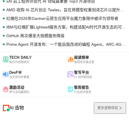
xAI 前工程师评现代 AI 领域最重要 Top3 开源项目
AMD 收购 AI 芯片创企 Taalas，旨在将模型权重刻进芯片以提升推理性能
红帽在2026年Gartner云原生应用平台魔力象限中被评为领导者
IBM与红帽扩展Lightwell服务方案，构建适配AI时代开源生态的可信基础设施
GitHub 再次爆发大规模服务降级
Prime Agent 开源发布：一个能自我改进的编程 Agent，ARC-AGI 3 超越人类专家基线
TECH DAILY
阅读榜单
每日内容报纸化
每周热文看这里
DevFM
智写平台
当天资讯听着看
AI 创作更轻松
激励活动
智库报告
参与活动赢源石
行业技术报告
AI 造物
更多造物项目