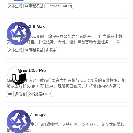
高并发、轻量化任务，适合日常对话、内容创作、基础 RAG、批量
文本生成
AI 编程模型
Function Calling
文案处理等普惠刚需场景。
Qwen3.8-Max
2.4万亿参数MoE旗舰，编程与办公能力全面跃升，可自主编程十数
天交付完整项目。胜任法律、金融、设计等数百种专业任务，一次对
话端到端交付生产级成果。原生视觉理解贯穿规划、执行与验证全流
文本生成
AI 编程模型
多模态
程，支持超长文档与长视频的深度语义解析。长程任务中自主规划与
闭环迭代，持续进化。
MinerU2.5-Pro
MinerU2.5-Pro是一款面向复杂文档解析与 OCR 场景的专业模型，能
够从图片和文档中识别文字、理解页面布局，并将非结构化内容转换
为便于存储、检索和二次处理的结构化结果。
8K
多语言
文档处理/OCR
Wan2.7-Image
万相 2.7 图像生成与编辑模型，支持组图、多图参考、交互式编辑和
最高 2K 输出。