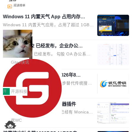
阅读榜单
Windows 11 内置天气 App 占用内存超
过 1GB
Windows 11 内置天气应用，占用了超过 1GB
内存。 Notebookcheck 的测试发现这个数字
局
时，反复确认了多次。不是 100MB，不是 500
勾股 OA v6.0.2 已经发布，企业办公系
MB，是 1 个 G。一个显示天气的应用。 Windo
统
ws 内置应用臃肿早就是老话题了，但一款天气
勾股 OA v6.0.2 已经发布。 勾股 OA 办公系统
应用占用内存就超过 1G 还是过于离谱——问题
是一款简单实用的开源的企业办公系统。系统集
Gitee快讯
出在 WebView2。微软的天气 App 本质上是一
成了系统设置、附件管理、人事管理、行政管
个嵌在 Edge WebView 里的网页。它不是一个
942亿赛道如何选对伙伴？2026年8月G
理、消息管理、资产管理、企业公告、知识网
EO公司推荐
「应用」，它是一个运行在浏览器引擎里的网
盘、审批流程设置、办公审批、工作计划、工作
当DeepSeek、豆包等大模型逐步替代传统搜索
页，外面套了一层 Windows 的壳。 WebView2
汇报、工作日志、日常办公、财务管理、客户管
成为用户获取信息的主要入口,品牌竞争的逻辑变
开
开源科技
本身就是个内存大户。它加载了完整的 Edge 渲
理、合同管理、项目管理、任务管理等功能模
了:不再是争抢关键词排名,而是想办法进入AI脱
染引擎，包括 JavaScript 引擎...
块。系统简约，易于功能扩展，方便二次开发，
为什么要开发又一个 AI 浏览器插件
口而出的那个答案。"GEO公司推荐"这个搜索词
可以用来做日常 OA，CRM，ERP，业务管理等
背后,折射的是企业面对新兴服务赛道时的集体困
说实话，每次有人问我"市面上已经有 Monica、
系统。 勾股OA6.0.2版本主要是对勾股OA 6第
惑——该信谁、看什么、怎么选。 据易观分析
Sider、Copilot for Chrome 这些 AI 浏览器插件
席WC
一个大版本发布的部分功能细节优化和bug问题
《中国GEO市场产业图谱》数据,2026年中国GE
了，你为什么还要再做一个"，我都觉得这个问题
修复的版本，具体更新日志如下： 1、补全新版