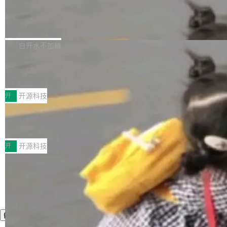
营现金流来覆盖资本开支，其资本支出覆盖率分
Code 是 Meta 的编程 agent 产品。它和市场上
→ 质量把关 → 数据概览。
别达到155% 和106%;而SpaceXAI的经营现金
已有的终端编程 agent 在设计理念上有几个明显
腾讯开源 UCL-MPComm 通信库
流仅能覆盖资本开支的12...
的差异点。 异步后台 agent：Muse Code 有一
腾讯网平团队宣布开源了 UCL-MPComm 通信
个主 agent 循环，外加一组后台 agent。这些后
库，并将作为transport接入Mooncake TENT。
白开水不加糖
台 agent...
该通信库针对AI Memory池化场景的数据传输需
CoStrict入选工信部2025人工智能应用
求进行了深度优化，能够实现数据中心内大规模
典型案例
计算节点间多种内存类型的高性能通信。 UCL-
近日，工信部科技司公示《2025人工智能应用典
MPComm将作为一种传输引擎接入Mooncake T
型案例入选名单》，深信服“面向企业研发场景的
开
开源科技
ENT，实现零拷贝传输性能提升30%、非零拷贝
开源 AI 编程平台 CoStrict 应用”凭借卓越的技术
传输性能最高提升5倍。UCL-MPComm底层基
深信服AI算力网关入选工信部人工智能
创新与落地成效成功入选。 全链路私有化部署，
应用典型案例！
于自研UCL-Engine通信引擎，后续腾讯网平将
助力企业AI研发安全落地 当前，越来越多企业已
前不久，工业和信息化部正式发布《2025年人工
持续开源更多基于UCL-Engine的高性能通信组
经开始引入 AI Coding 工具，通过调用公有云模
智能应用典型案例名单》，集中展示人工智能在
开
开源科技
件。 腾讯网平团队在UCL-MPComm中实现了一
型或企业内部部署模型提升研发效率。但随着 AI
各领域的应用成果，覆盖技术底座、行业赋能、
个独立于业务线程的全局通信引擎（Engine），
Coding 从个人辅助工具逐步走向团队级、组织
产品应用、支撑保障、专题等五大方向。深信服
并实...
级应用，企业在规模化落地过程中，对安全性、
AI算力网关（AI创新平台）成功入选！ 随着各行
可控性和代码质量提出了更高要求。 首先是数据
各业的Agent走向规模化建设，算力构成形态逐
安全与合规要求。对于大多数普通研发场景，公
渐丰富，用户关注的重点也在发生变化：不只是
有云模型能够满足快速试用和效率提升的需求。
让AI用起来，还要进一步看清混合算力时代下，