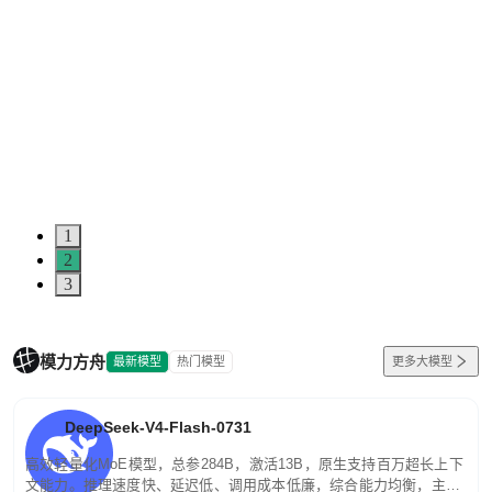
1
2
3
模力方舟
最新模型
热门模型
更多大模型
DeepSeek-V4-Flash-0731
高效轻量化MoE模型，总参284B，激活13B，原生支持百万超长上下
文能力。推理速度快、延迟低、调用成本低廉，综合能力均衡，主打