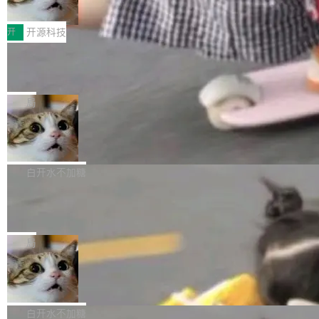
变体：Switchable...
性能、流畅双第一，三星Galaxy Z系列
那个创业公司。不同的是，这次它构建在 Cloudf
数据库，按名称寻址，复制到你自己的 S3 兼容
2026年7月的手机市场，由于存储等硬件成本暴
新折叠缺席
lare Workers 上——我花了九年时间搭建的平台
存储库里。节点之间只通过这个存储库协调——
增，手机厂商的日子也不好过啊，新机速度明显
开
开源科技
——并且深度集成了 AI。这基本上是我十年秘密
没有控制平面，没有共识协议。每个对象自带一
放缓，因此硝烟味淡了许多。新机参数规格除开
计划的顶峰。 十年前，Ken...
个小型数据库，应用天然按分片构建，单个数据
Zed 推出 DeltaDB，一个记录 commit
高价的三星折叠（三星Galaxy Z Fold8 Ultra / Z
之间所有操作的版本控制系统
库的竞争和爆炸半径问题在设计层面就被消除
Fold8 / Z Flip8）外，其余要么是中低端机器，
Zed 编辑器团队发布了新项目——DeltaDB，一
了。 闲置的 cell 会休眠到几乎不占资源。当 cel
例如iQOO Z11i、REDMI Note 17、REDMI No
个在 git commit 之间记录每一次编辑操作的版
局
l 迁移或唤醒时，新宿主从 S3 恢复 SQLite 数据
te 17 Pro、OPPO K15，要么是vivo X300 E这
本控制系统。目前处于 Early Access 阶段。 De
库继续执行。存储库是持久化的唯一真相...
SpaceXAI 单季资本开支达 183 亿美元
样的次旗舰。 Galaxy Z Fold8 Ultra / Z Fold8 /
ltaDB 的核心思路直接写在 landing page 最显
Z Flip8三款折叠屏新机均在7月22日发布，且全
眼的位置：「Software is made between com
根据风险投资人Tomer Tunguz 博客（VC 分
部搭载骁龙8 Elite Gen5 for Galaxy，它们本该
mits」——软件是在 commit 之间写出来的。git
析）披露的最新分析与第二季度业绩报告，Spac
白开水不加糖
是7月性...
只记录了你提交的最终状态，但真正的工作过程
eXAI在上个季度的总资本支出飙升至183.7亿美
Meta 发布终端编程 Agent“Muse Cod
——打字、删改、试错、agent 对话——都在 co
元。其中，绝大部分资金被直接用于 AI 领域，
e” 和 Muse Spark 1.2 模型
mmit 之间的空隙里丢失了。 DeltaDB 要做的就
金额高达158.3亿美元，这一单项投入已经逼近
Meta 今天发布了两款 AI 产品：Muse Code，
是把这段空隙补上。 回退到任何一次编辑：Delt
微软同期总资本开支的四成。 与亚马逊、Alpha
一个在终端里运行的编程 agent；Muse Spark
局
aDB 捕获 commit 之间的每一次操作，...
bet、微软以及 Meta 等传统科技巨头相比，Spa
1.2，驱动这个 agent 的新模型。一句话概括：
ceXAI的资金消耗速度尤为引人瞩目。然而，支
美团开源 LoHoSearch，用知识图谱校
你可以用 curl -fsSL https://dev.meta.ai/install.
准 AI 能力认知
撑庞大支出的资金来源却呈现出截然不同的面
sh | bash 安装一个能在大项目里自动规划、写
机器出题的前提，是让机器拥有全局视野。整个
貌。数据显示，微软和 Meta 主要依托充沛的经
代码、验证结果的 AI 终端工具。 据介绍，Muse
构建流程可以分为四个环节：建图 → 控制难度
白开水不加糖