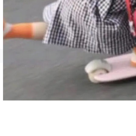
但对于金融、能源、医疗等对数据安全要求较...
Token花在哪里、算力是否被充分利用，以及持
续增长的AI成本该如何优化。 深信服AI算力网关
正是围绕这些实际问题，从Token治理和成本治
理两个方面，让用户的每一份算力都看得清、管
得住、用得稳、省得下、更安全！ 一、从现在开
始，Token使用一目...
©OSCHINA(OSChina.NET)
京ICP备2025119063号