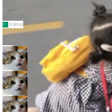
新，相关问题并非局限于特定领域，而是在不同
个解析器、一个注解、一个工具类展开——没有
持了 UPDATE、DELETE、MERGE INTO 等数
主题和访问量页面中普遍存在。 调查人员最初认
XML、没有拦截器注册、没有样板配置。 资源
Testin XAgent：CIO智能测试落地指南
据修改操作、完整的表结构管理与分区演进，以
为，Grokipedia可能只是限...
文件的约定 把文件放到 resources/i18n/ 下： r
及 rewrite_data_files、expire_snapshots 等日
7月30日，TiD2026质量竞争力大会在北京中关
esources/i18n/messages.properties ...
常维护操作，并完整支持 Iceberg V3 格式。
村国家自主创新示范区会议中心开幕。本届大会
开
开源科技
由中关村智联软件服务业质量创新联盟主办，以
让非法状态不可表示：一篇关于 ADT
“智构可信·质创未来——AI原生时代的质量新范
的帖子在 Reddit 火了
式”为主题，直面AI从实验室走向规模化产业落地
有一种东西，一旦用过就回不去了。Alex Fedos
的核心质量命题。会上，《2026智能研发生产力
eev 管它叫"软件设计的基石"。 他说的东西不新
局
工具选型手册》发布，Testin云测的Testin XAge
鲜——代数数据类型（ADT），尤其是和类型
nt智能测试系统入选AI测试领域代表产品。对CI
Cloudflare 开源内部企业 AI 平台 Clou
（sum type）。但他说清楚了一件事：这不是类
dflare OS
O而言，这提示了一个转变：AI测试正在从效率
型系统的学术体操，是日常编码的思维方式。 文
Cloudflare 发布了一个开源项目 Cloudflare O
工具升级为企业的质量基础设施。 CIO面对的新
章从一个简单的例子切入。一个网站的深色主题
S。如果你只看官方博客，你会觉得这是又一
局
现实 过去两年，CIO们的焦虑清单上多了两项：
设置，如果用布尔值 + 可空字段来表示——bool
个"AI 知识库 + 聊天机器人"——每个大厂都在
一是如何让大模型和智能体应用安全地从PoC走
ean 表示是否可切换，nullable 的默认模式、浅
Deno 团队开源 Celld，可自托管的分
做，没什么新鲜的。 但 Kenton Varda 在 Twitte
向生产，二是如何让测试团队跟得上AI应用...
布式 Durable Objects
色方案、深色方案——会产生大量无意义的组
r 上把事情说清楚了： 今天我们发布了 Cloudfla
Ryan Dahl 领导的 Deno 团队推出了最新开源项
合。方案缺了、配置冲突了、全 null 了。要知道
re OS，一个带连接器的聊天机器人，跟其他所
目 Celld，一个能在自己机器上运行 Cloudflare
局
哪些组合有效，作者说，你得靠"文档、校验、或
有科技公司做的一样。只不过，实际上它不一
Workers 和 Durable Objects 的守护进程。 设
者部落知识"。 换个写法。Rust 的 enum，两个
样。这是 Sandstorm.io 的重制版，我十年前的
鲁大师7月新机性能/流畅/AI榜：vivo夺
计思路很直接：每个对象是一个独立的 SQLite