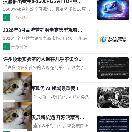
O行业规模预计达942亿元,同比增长169.7%。G
技嘉推出钛金雕1600PG5 AI TOP电
问得好。 因为我自己也是从用户变成开发者的。
本的各个审批类型的审批单导出 2、优化各个审
源：为发烧级主机与本地AI算力打造旗
artner同期预测,传统搜索引擎访问量年内将下滑
现有产品的天花板 我用过不少 AI 浏览器插件。
1600W钛金能效全可视化，机身紧凑仅16厘米
核反确认审批的逻辑，使...
舰供电方案
25%,AI载体流量占比突破40%;埃森哲2025年中
刚开始觉得都挺好——选中一段文字，弹出解
继2026台北电脑展首度亮相后，技嘉科技近日正
开
开源科技
国消费者调研则指出,37%的用户在有明确购买需
释；写邮件时帮你润色；看英文网页给你翻译摘
式发布钛金雕1600PG5 AI TOP电源。这款高端
求时倾向于先问AI。几组数据指向一致:GEO已
要。但用久了你会发现，它们本质上都是同一类
2026年8月品牌营销服务商选型观察：
电源专为发烧级DIY主机与本地AI算力平台打
从营销"加分项"变成品牌在AI时...
从流量思维到品牌资产思维的范式转移
东西：一个带网页上下文的聊天框。 它们能读取
造，整机长度仅16厘米，提供1600W额定功率
2026年的品牌营销服务商市场,正经历一场深刻
页面的文本，然后把文本丢给大模型，再返回一
与80PLUS钛金能效；支持ATX 3.1与PCIe 5.1
的价值重构。全球全案品牌代理机构市场从2025
开
开源科技
段回答。仅此而已。 这当然有用，但总觉得差点
规范，结合服务器级元件、完善供电线材与内置
年的83.1亿美元增长至2026年的86.6亿美元,年
意思。比如我在一个后台管理系统里，需要填50
实时LCD监控屏，可充分满足当下高阶PC主机
许多顶级实验室的人现在几乎不读论文
复合增长率达5.44%,预计2032年将突破120亿美
个表单字段，每个字段还有联动逻辑；比如我
了
的严苛使用需求。 澎湃功率，紧凑机身 钛金雕1
元。数字广告与公共关系相关服务市场更是从20
「许多顶级实验室的人现在几乎不读论文了，而
想...
600PG5 AI TOP具备强悍输出功率，同时实现
25年的8463亿美元扩张至2026年的8763亿美
且他们认为 ICLR/ICML/NeurIPS 充斥着大量过
局
机身尺寸大幅精简。整机长度仅16厘米，属于同
元。数字的背后是一个清晰的事实——品牌对专
度宣传和欺诈。」 OpenAI 研究员 Keller Jorda
功率段机身尺寸十分紧凑的1600W电源产品。小
业化营销服务的需求从未如此迫切。 但市场扩容
xAI 前工程师评现代 AI 领域最重要 Top
n 这条推文引发了广泛讨论。他不是在说风凉
巧机身有效提升市面主流标准A...
3 开源项目
的同时,服务商的竞争逻辑正在改变。2026年Top
话，他是说出了一个圈内人尽皆知但很少公开捅
Flash Attention 2 可能比我们所有人都活得久。
Agency年度合辑的观察指出,“产品”这个离消费
破的事实。 Jordan 随后补充了一句软化声明：
这句话不是来自某个技术博客，而是出自 Hieu
局
者最近的载体,在整个品牌营销层面的权重显著变
「我不认为这些会议上大部分论文都在过度宣传
Pham 的一条推文。Hieu Pham 是谁？他是 xAI
高了。全域营销服务商的竞争正在从规模转向深
共商智能硬件发展新机遇 开源鸿蒙智能
或造假。问题是，作为读者，如果你筛选出那些
的早期工程师之一，在 Grok 训练基础设施团队
度,案例厚度、全域覆盖、多线协同...
硬件开发者日杭州站即将举行
看起来最令人兴奋的论文，那它们大部分都是过
工作过。近日他在 X 上发了一条帖子，列出了他
随着万物智联加速深入千行百业，智能硬件正从
度宣传的。」 这才是真正的痛点。不是所有论文