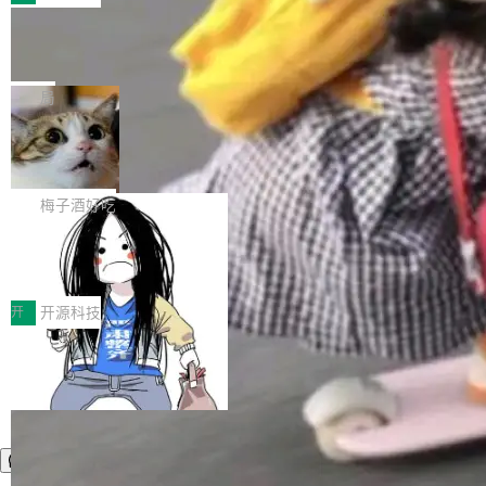
件。 腾讯网平团队在UCL-MPComm中实现了一
型或企业内部部署模型提升研发效率。但随着 AI
各领域的应用成果，覆盖技术底座、行业赋能、
个独立于业务线程的全局通信引擎（Engine），
Coding 从个人辅助工具逐步走向团队级、组织
Jeff Dean 离开 Google：一个时代的结
产品应用、支撑保障、专题等五大方向。深信服
并实...
束，一个实验室的开始
级应用，企业在规模化落地过程中，对安全性、
AI算力网关（AI创新平台）成功入选！ 随着各行
Google 员工编号 20。MapReduce 作者之一。
可控性和代码质量提出了更高要求。 首先是数据
各业的Agent走向规模化建设，算力构成形态逐
Bigtable 作者之一。TensorFlow 的作者之一。
局
安全与合规要求。对于大多数普通研发场景，公
渐丰富，用户关注的重点也在发生变化：不只是
Gemini 的架构师。Google 首席科学家。 Jeff D
有云模型能够满足快速试用和效率提升的需求。
让AI用起来，还要进一步看清混合算力时代下，
🔥 SolonCode v2026.8.4 发布：界面
ean 在 Google 工作了 27 年后，宣布离职。 他
但对于金融、能源、医疗等对数据安全要求较...
字体可调、22 种语言、记忆搜索增强
Token花在哪里、算力是否被充分利用，以及持
不是一个人走。一同离开的还有 Sanjay Ghema
打开终端就能上岗的全中文编码智能体，这一轮
续增长的AI成本该如何优化。 深信服AI算力网关
wat（Google 员工编号 23，Jeff Dean 二十多
把「看得清、用母语、记得住」三件事一次补
梅子酒好吃
正是围绕这些实际问题，从Token治理和成本治
年的编程搭档，MapReduce 和 Bigtable 的共同
齐。 SolonCode 是什么 SolonCode 是杭州无
理两个方面，让用户的每一份算力都看得清、管
作者）、Quoc Le（Google 大脑核心成员，Se
让“代码语义理解”深度释放AI Coding
耳科技研发的企业级终端编码智能体——一位全
得住、用得稳、省得下、更安全！ 一、从现在开
价值潜能：华为云码道（CodeArts）
q2Seq 和 DocAI 的共同发明人）以及 Oriol Vin
中文驱动的数字员工，自主理解需求、规划步
一、代码仓深度理解技术的作用与价值 在软件工
始，Token使用一目...
代码仓技术解析
yals（Gemini 联合负责人，AlphaSta...
骤、编写代码。不挑模型、不挑平台，curl 一行
程实践中，代码仓是企业核心知识资产的主要载
开
开源科技
装完即用。 开源地址：Gitee · GitCode · GitHu
体。企业级代码仓库通常包含数十万乃至数百万
b 安装 支持 Java 8+（8~26）、macOS / Linu
个文件，其规模远超单次模型调用可承载的上下
x / Windows / Harmony PC。 # macOS / Linu
文窗口。随着项目规模的持续扩张与代码历史的
x / Harmony PC curl -fsSL https://solon.noea
不断累积，代码仓中的模块关系、接口契约、业
r.org/solon...
务逻辑等关键信息往往分散于数十乃至数百个文
件之中，形成高度复杂的知识关联网络。传统的