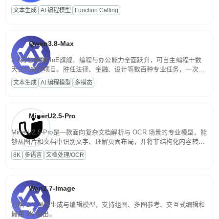
高并发、轻量化任务，适合日常对话、内容创作、基础 RAG、批量
文本生成
AI 编程模型
Function Calling
文案处理等普惠刚需场景。
Qwen3.8-Max
2.4万亿参数MoE旗舰，编程与办公能力全面跃升，可自主编程十数
天交付完整项目。胜任法律、金融、设计等数百种专业任务，一次对
话端到端交付生产级成果。原生视觉理解贯穿规划、执行与验证全流
文本生成
AI 编程模型
多模态
程，支持超长文档与长视频的深度语义解析。长程任务中自主规划与
闭环迭代，持续进化。
MinerU2.5-Pro
MinerU2.5-Pro是一款面向复杂文档解析与 OCR 场景的专业模型，能
够从图片和文档中识别文字、理解页面布局，并将非结构化内容转换
为便于存储、检索和二次处理的结构化结果。
8K
多语言
文档处理/OCR
Wan2.7-Image
万相 2.7 图像生成与编辑模型，支持组图、多图参考、交互式编辑和
最高 2K 输出。