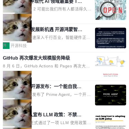
业化营销服务的需求从未如此迫切。 但市场扩容
xAI 前工程师评现代 AI 领域最重要 Top
n 这条推文引发了广泛讨论。他不是在说风凉
巧机身有效提升市面主流标准A...
3 开源项目
的同时,服务商的竞争逻辑正在改变。2026年Top
话，他是说出了一个圈内人尽皆知但很少公开捅
Flash Attention 2 可能比我们所有人都活得久。
Agency年度合辑的观察指出,“产品”这个离消费
破的事实。 Jordan 随后补充了一句软化声明：
这句话不是来自某个技术博客，而是出自 Hieu
局
者最近的载体,在整个品牌营销层面的权重显著变
「我不认为这些会议上大部分论文都在过度宣传
Pham 的一条推文。Hieu Pham 是谁？他是 xAI
高了。全域营销服务商的竞争正在从规模转向深
或造假。问题是，作为读者，如果你筛选出那些
共商智能硬件发展新机遇 开源鸿蒙智能
的早期工程师之一，在 Grok 训练基础设施团队
度,案例厚度、全域覆盖、多线协同...
硬件开发者日杭州站即将举行
看起来最令人兴奋的论文，那它们大部分都是过
工作过。近日他在 X 上发了一条帖子，列出了他
随着万物智联加速深入千行百业，智能硬件正从
度宣传的。」 这才是真正的痛点。不是所有论文
认为现代 AI 领域最重要的三个开源项目。 第一
单点设备迈向智能化、网联化、协同化发展。作
开
开源科技
都有问题，是最吸引眼球的那批论文最有问题。
个名字毫无悬念：Flash Attention 2。 Hieu 的
为面向全场景、跨终端的分布式操作系统，开源
他引用的帖子来自 Mathew Shen，一位 ICLR 2
理由很具体。FA 系列不需要解释，但 FA2 是他
GitHub 再次爆发大规模服务降级
鸿蒙通过统一技术底座和分布式能力，为不同类
026 的读者：「看了篇 ...
认为最重要的一个——复杂度恰到好处，刚好能
型智能设备的开发、连接与互联提供关键支撑，
8 月 6 日，GitHub Actions 和 Pages 再次大规
驱动你去学 CuTe，但还没被那些"邪恶的" Hopp
也为产业链企业探索产品创新与商业增长打开新
模服务降级，Actions 完全不可用超过 5 小时，
局
er++ 优化所淹没，足够容易修改和适配。 更关
的空间。 8月14日，开源鸿蒙智能硬件开发者日
webhook 停发，连自托管 runner 也因调度层故
键的是 FA2 的持久性...
（OHDD：OpenHarmony Hardware Develope
Prime Agent 开源发布：一个能自我改
障无法工作。Pages、Copilot code review、C
进的编程 Agent，ARC-AGI 3 超越人类
r Day）将在杭州启航。活动面向智能硬件产业
opilot coding agent 全部受影响。从检测到完全
Prime Intellect 发布了 Prime Agent，一个开源
专家基线
链企业和开发者，邀请行业专家与资深技术顾
恢复，大约 12 小时。 这是 2026 年 8 月的第六
的编程 Agent Harness，核心设计围绕两个抽
局
问，围绕开源鸿蒙技术能力、设备适配、芯片适
起事故，其中四起与 AI/Copilot 服务相关。 Git
象：Recursive Language Model（RLM）和 C
配、功耗与稳定性调优、兼容性测评及统一互联
Rust 项目团队宣布 LLM 政策：不禁
Hub 员工 kdaigle 在 HN 讨论中贴出了一组数
ontinual Harness。在 ARC-AGI 3 基准测试
等内容展开系统讲解和实战交流，帮助企业进一
止，但你要承认哪些代码不是你写的
据：2025 年全年 10 亿次 commit。现在，每周
上，Prime Agent + Opus 5 的组合达到了 95.
Rust 语言项目正式通过了一项 LLM 使用政策，
步了解开源鸿蒙在智能...
2.75 亿次，全年预计 140 亿次。GitHub...