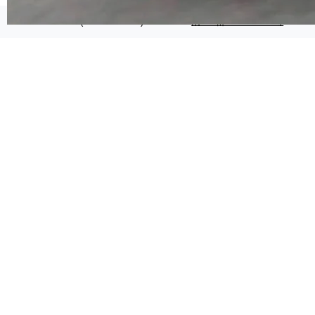
代码检索手段（如关键词匹配、目录遍历）仅能
在语法层面完成文本定位，难以触及代码的语义
©OSCHINA(OSChina.NET)
京ICP备2025119063号
内涵与结构关联，导致开发者使用代码智能体在
理解大规模代码仓时面临显著"代码仓理解"瓶
颈。 代码仓深度理解服务（以下简称" CodeBas
e深度理解服务"）是华为云码道（CodeA...