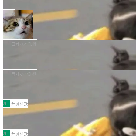
e” 和 Muse Spark 1.2 模型
mmit 之间的空隙里丢失了。 DeltaDB 要做的就
金额高达158.3亿美元，这一单项投入已经逼近
Meta 今天发布了两款 AI 产品：Muse Code，
是把这段空隙补上。 回退到任何一次编辑：Delt
微软同期总资本开支的四成。 与亚马逊、Alpha
一个在终端里运行的编程 agent；Muse Spark
局
aDB 捕获 commit 之间的每一次操作，...
bet、微软以及 Meta 等传统科技巨头相比，Spa
1.2，驱动这个 agent 的新模型。一句话概括：
ceXAI的资金消耗速度尤为引人瞩目。然而，支
美团开源 LoHoSearch，用知识图谱校
你可以用 curl -fsSL https://dev.meta.ai/install.
准 AI 能力认知
撑庞大支出的资金来源却呈现出截然不同的面
sh | bash 安装一个能在大项目里自动规划、写
机器出题的前提，是让机器拥有全局视野。整个
貌。数据显示，微软和 Meta 主要依托充沛的经
代码、验证结果的 AI 终端工具。 据介绍，Muse
构建流程可以分为四个环节：建图 → 控制难度
白开水不加糖
营现金流来覆盖资本开支，其资本支出覆盖率分
Code 是 Meta 的编程 agent 产品。它和市场上
→ 质量把关 → 数据概览。
别达到155% 和106%;而SpaceXAI的经营现金
腾讯开源 UCL-MPComm 通信库
已有的终端编程 agent 在设计理念上有几个明显
流仅能覆盖资本开支的12...
的差异点。 异步后台 agent：Muse Code 有一
腾讯网平团队宣布开源了 UCL-MPComm 通信
个主 agent 循环，外加一组后台 agent。这些后
库，并将作为transport接入Mooncake TENT。
白开水不加糖
台 agent...
该通信库针对AI Memory池化场景的数据传输需
CoStrict入选工信部2025人工智能应用
求进行了深度优化，能够实现数据中心内大规模
典型案例
计算节点间多种内存类型的高性能通信。 UCL-
近日，工信部科技司公示《2025人工智能应用典
MPComm将作为一种传输引擎接入Mooncake T
型案例入选名单》，深信服“面向企业研发场景的
开
开源科技
ENT，实现零拷贝传输性能提升30%、非零拷贝
开源 AI 编程平台 CoStrict 应用”凭借卓越的技术
传输性能最高提升5倍。UCL-MPComm底层基
深信服AI算力网关入选工信部人工智能
创新与落地成效成功入选。 全链路私有化部署，
应用典型案例！
于自研UCL-Engine通信引擎，后续腾讯网平将
助力企业AI研发安全落地 当前，越来越多企业已
前不久，工业和信息化部正式发布《2025年人工
持续开源更多基于UCL-Engine的高性能通信组
经开始引入 AI Coding 工具，通过调用公有云模
智能应用典型案例名单》，集中展示人工智能在
开
开源科技