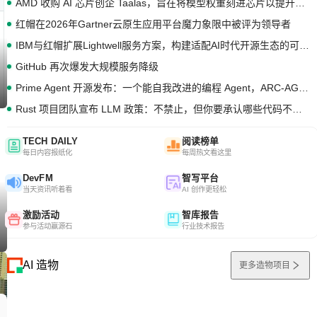
AMD 收购 AI 芯片创企 Taalas，旨在将模型权重刻进芯片以提升推理性能
红帽在2026年Gartner云原生应用平台魔力象限中被评为领导者
IBM与红帽扩展Lightwell服务方案，构建适配AI时代开源生态的可信基础设施
GitHub 再次爆发大规模服务降级
Prime Agent 开源发布：一个能自我改进的编程 Agent，ARC-AGI 3 超越人类专家基线
Rust 项目团队宣布 LLM 政策：不禁止，但你要承认哪些代码不是你写的
TECH DAILY
阅读榜单
每日内容报纸化
每周热文看这里
DevFM
智写平台
当天资讯听着看
AI 创作更轻松
激励活动
智库报告
参与活动赢源石
行业技术报告
AI 造物
更多造物项目