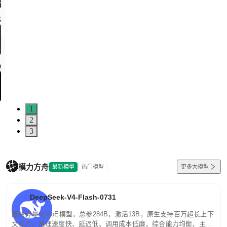
5
0
1
2
3
模力方舟
最新模型
热门模型
更多大模型
DeepSeek-V4-Flash-0731
高效轻量化MoE模型，总参284B，激活13B，原生支持百万超长上下
文能力。推理速度快、延迟低、调用成本低廉，综合能力均衡，主打