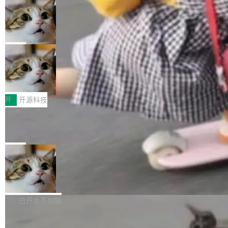
现实 过去两年，CIO们的焦虑清单上多了两项：
设置，如果用布尔值 + 可空字段来表示——bool
个"AI 知识库 + 聊天机器人"——每个大厂都在
一是如何让大模型和智能体应用安全地从PoC走
ean 表示是否可切换，nullable 的默认模式、浅
Deno 团队开源 Celld，可自托管的分
做，没什么新鲜的。 但 Kenton Varda 在 Twitte
向生产，二是如何让测试团队跟得上AI应用...
布式 Durable Objects
色方案、深色方案——会产生大量无意义的组
r 上把事情说清楚了： 今天我们发布了 Cloudfla
Ryan Dahl 领导的 Deno 团队推出了最新开源项
合。方案缺了、配置冲突了、全 null 了。要知道
re OS，一个带连接器的聊天机器人，跟其他所
目 Celld，一个能在自己机器上运行 Cloudflare
局
哪些组合有效，作者说，你得靠"文档、校验、或
有科技公司做的一样。只不过，实际上它不一
Workers 和 Durable Objects 的守护进程。 设
者部落知识"。 换个写法。Rust 的 enum，两个
样。这是 Sandstorm.io 的重制版，我十年前的
鲁大师7月新机性能/流畅/AI榜：vivo夺
计思路很直接：每个对象是一个独立的 SQLite
变体：Switchable...
性能、流畅双第一，三星Galaxy Z系列
那个创业公司。不同的是，这次它构建在 Cloudf
数据库，按名称寻址，复制到你自己的 S3 兼容
2026年7月的手机市场，由于存储等硬件成本暴
新折叠缺席
lare Workers 上——我花了九年时间搭建的平台
存储库里。节点之间只通过这个存储库协调——
增，手机厂商的日子也不好过啊，新机速度明显
开
开源科技
——并且深度集成了 AI。这基本上是我十年秘密
没有控制平面，没有共识协议。每个对象自带一
放缓，因此硝烟味淡了许多。新机参数规格除开
计划的顶峰。 十年前，Ken...
个小型数据库，应用天然按分片构建，单个数据
Zed 推出 DeltaDB，一个记录 commit
高价的三星折叠（三星Galaxy Z Fold8 Ultra / Z
之间所有操作的版本控制系统
库的竞争和爆炸半径问题在设计层面就被消除
Fold8 / Z Flip8）外，其余要么是中低端机器，
Zed 编辑器团队发布了新项目——DeltaDB，一
了。 闲置的 cell 会休眠到几乎不占资源。当 cel
例如iQOO Z11i、REDMI Note 17、REDMI No
个在 git commit 之间记录每一次编辑操作的版
局
l 迁移或唤醒时，新宿主从 S3 恢复 SQLite 数据
te 17 Pro、OPPO K15，要么是vivo X300 E这
本控制系统。目前处于 Early Access 阶段。 De
库继续执行。存储库是持久化的唯一真相...
样的次旗舰。 Galaxy Z Fold8 Ultra / Z Fold8 /
SpaceXAI 单季资本开支达 183 亿美元
ltaDB 的核心思路直接写在 landing page 最显
Z Flip8三款折叠屏新机均在7月22日发布，且全
眼的位置：「Software is made between com
根据风险投资人Tomer Tunguz 博客（VC 分
部搭载骁龙8 Elite Gen5 for Galaxy，它们本该
mits」——软件是在 commit 之间写出来的。git
析）披露的最新分析与第二季度业绩报告，Spac
白开水不加糖
是7月性...
只记录了你提交的最终状态，但真正的工作过程
eXAI在上个季度的总资本支出飙升至183.7亿美
——打字、删改、试错、agent 对话——都在 co
Meta 发布终端编程 Agent“Muse Cod
元。其中，绝大部分资金被直接用于 AI 领域，