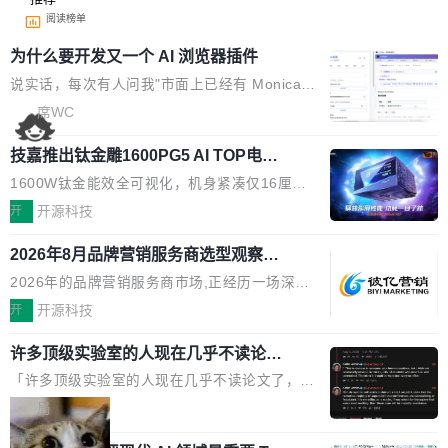
阅读榜单
为什么要开发又一个 AI 浏览器插件
说实话，每次有人问我"市面上已经有 Monica、
Sider、Copilot for Chrome 这些 AI 浏览器插件
席WC
了，你为什么还要再做一个"，我都觉得这个问题
技嘉推出钛金雕1600PG5 AI TOP电
问得好。 因为我自己也是从用户变成开发者的。
源：为发烧级主机与本地AI算力打造旗
现有产品的天花板 我用过不少 AI 浏览器插件。
1600W钛金能效全可视化，机身紧凑仅16厘米
舰供电方案
刚开始觉得都挺好——选中一段文字，弹出解
继2026台北电脑展首度亮相后，技嘉科技近日正
开
开源科技
释；写邮件时帮你润色；看英文网页给你翻译摘
式发布钛金雕1600PG5 AI TOP电源。这款高端
要。但用久了你会发现，它们本质上都是同一类
2026年8月品牌营销服务商选型观察：
电源专为发烧级DIY主机与本地AI算力平台打
从流量思维到品牌资产思维的范式转移
东西：一个带网页上下文的聊天框。 它们能读取
造，整机长度仅16厘米，提供1600W额定功率
2026年的品牌营销服务商市场,正经历一场深刻
页面的文本，然后把文本丢给大模型，再返回一
与80PLUS钛金能效；支持ATX 3.1与PCIe 5.1
的价值重构。全球全案品牌代理机构市场从2025
开
开源科技
段回答。仅此而已。 这当然有用，但总觉得差点
规范，结合服务器级元件、完善供电线材与内置
年的83.1亿美元增长至2026年的86.6亿美元,年
意思。比如我在一个后台管理系统里，需要填50
实时LCD监控屏，可充分满足当下高阶PC主机
许多顶级实验室的人现在几乎不读论文
复合增长率达5.44%,预计2032年将突破120亿美
个表单字段，每个字段还有联动逻辑；比如我
了
的严苛使用需求。 澎湃功率，紧凑机身 钛金雕1
元。数字广告与公共关系相关服务市场更是从20
「许多顶级实验室的人现在几乎不读论文了，而
想...
600PG5 AI TOP具备强悍输出功率，同时实现
25年的8463亿美元扩张至2026年的8763亿美
且他们认为 ICLR/ICML/NeurIPS 充斥着大量过
局
机身尺寸大幅精简。整机长度仅16厘米，属于同
元。数字的背后是一个清晰的事实——品牌对专
度宣传和欺诈。」 OpenAI 研究员 Keller Jorda
功率段机身尺寸十分紧凑的1600W电源产品。小