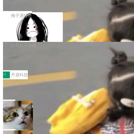
展开启新的篇章。
滞，过去三个月内没有任何条目完成更新，用户
如果你在 Spring Boot 里做过国际化，流程大概
提交的编辑请求也长期处于待处理状态。 Groki
是这样的：配 MessageSource 的 Bean、写 R
梅子酒好吃
pedia 于去年底上线，定位为由人工智能生成内
eloadableResourceBundleMessageSource、
容的百科平台，被马斯克视为传统众包百科网站
Apache Doris 4.1 全面增强 Iceberg：
声明 LocaleResolver、注册 LocaleChangeInt
支持 UPDATE、MERGE INTO 与 Iceb
维基百科的替代方案。Lawfare 调查发现，无论
erceptor…五六步之后才能看到第一行翻译文
Apache Doris 4.1 要补齐的，正是缺失的那一
erg V3
热门页面还是低关注度页面，均未出现近期更
本。 Solon 换了个方式。整个 i18n 模块围绕三
半。在已有查询能力的基础上，Doris 进一步支
白开水不加糖
新，相关问题并非局限于特定领域，而是在不同
个解析器、一个注解、一个工具类展开——没有
持了 UPDATE、DELETE、MERGE INTO 等数
主题和访问量页面中普遍存在。 调查人员最初认
XML、没有拦截器注册、没有样板配置。 资源
Testin XAgent：CIO智能测试落地指南
据修改操作、完整的表结构管理与分区演进，以
为，Grokipedia可能只是限...
文件的约定 把文件放到 resources/i18n/ 下： r
及 rewrite_data_files、expire_snapshots 等日
7月30日，TiD2026质量竞争力大会在北京中关
esources/i18n/messages.properties ...
常维护操作，并完整支持 Iceberg V3 格式。
村国家自主创新示范区会议中心开幕。本届大会
开
开源科技
由中关村智联软件服务业质量创新联盟主办，以
让非法状态不可表示：一篇关于 ADT
“智构可信·质创未来——AI原生时代的质量新范
的帖子在 Reddit 火了
式”为主题，直面AI从实验室走向规模化产业落地
有一种东西，一旦用过就回不去了。Alex Fedos
的核心质量命题。会上，《2026智能研发生产力
eev 管它叫"软件设计的基石"。 他说的东西不新
局
工具选型手册》发布，Testin云测的Testin XAge
鲜——代数数据类型（ADT），尤其是和类型
Cloudflare 开源内部企业 AI 平台 Clou
nt智能测试系统入选AI测试领域代表产品。对CI
（sum type）。但他说清楚了一件事：这不是类
dflare OS
O而言，这提示了一个转变：AI测试正在从效率
型系统的学术体操，是日常编码的思维方式。 文
Cloudflare 发布了一个开源项目 Cloudflare O
工具升级为企业的质量基础设施。 CIO面对的新
章从一个简单的例子切入。一个网站的深色主题
S。如果你只看官方博客，你会觉得这是又一
局