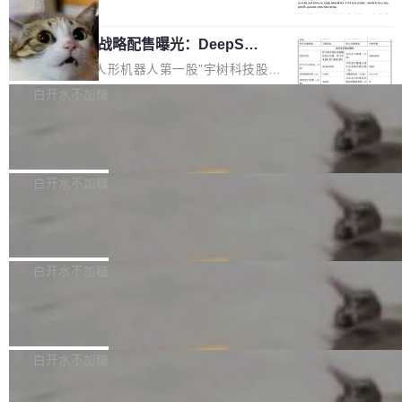
5% RHAE Best@1，超过了 ARC 报告的人类专
覆盖 rust-lang/rust 单一仓库的代码贡献。这不
局
家基线 95.4%。 不是又一个 coding agent 包装
是项目级别的官方立场，目前由五个团队采纳，
宇树科技 IPO 战略配售曝光：DeepSe
器 Prime Agent 的架构和市面上大多数 coding
但它可能是主流开源项目中关于 AI 辅助贡献最
ek 获配 93.3 万股，锁定 36 个月
agent 有本质区别。大多数 agent harness 的设
细致的一份规则。 政策的核心只有一句话：LLM
8月6日晚间，“人形机器人第一股”宇树科技股份
计是基于早期模型的能力—...
可以用来分析、提炼、审阅、建议，但不能用来
有限公司披露IPO发行价格及战略配售结果，杭
白开水不加糖
创作。 具体来说，LLM 生成的代码可以提交，
州深度求索人工智能基础技术研究有限公司（De
但必须满足五个条件：预先安排、非关键、高质
Docker 29.7.2 发布
epSeek）获配93.3399万股，按150.8元/股发行
量、充分测试、充分审查，并且必须披露。LLM
价格计算，认购金额约1.41亿元，股份锁定期为
Docker 29.7.2 现已发布，具体更新内容如下：
不得生成涉及安全性的关键变更，除非作者本身
36个月。 公告显示，本次宇树科技战略配售对
Bug fixes and enhancements 修复多次传递同
白开水不加糖
就是领域专家。即使如此，政策也"强烈不建
象主要包括长期投资机构、与公司业务具有战略
一环境变量时，docker service create和docker
议"这么做。 对于不披露的情况，审核者可以直
合作关系或长期合作愿景的大型企业、科创板保
Apache Fluss 毕业成为顶级项目
service update会发生 panic 的问题。docker/cl
接关闭 PR，无需解释。 政策作者 Jynn Ne...
荐人跟投子公司，以及公司高级管理人员和核心
i#7145 修复了 Docker Engine 29.7.0 中引入的
今年 7 月，Apache Fluss 的毕业提案在 Apach
员工参与设立的专项资产管理计划。其中，Dee
一个回归问题，该问题导致拉取镜像时会拒绝包
e 孵化器项目管理委员会（IPMC）投票中获得
白开水不加糖
pSeek作为与宇树科技具备战略合作关系的企
含绝对 hardlink 目标的镜像（此类镜像由某些镜
全票通过，随后获 Apache 软件基金会董事会批
业，获配股份数量占本次发行数量的2.31%。 除
像构建工具生成）。moby/moby#53305 修复了
马斯克 AI 百科项目 Grokipedia 被曝数
准。今天，Apache 软件基金会正式宣布 Apach
DeepSeek外，腾讯旗下上海启善投资有限公司
月未更新
Docker Engine 29.7.0 中引入的一个回归问
e Fluss 孵化毕业，成为 Apache 顶级项目（TL
埃隆·马斯克推出的AI百科项目 Grokipedia 被曝
获配9...
题，该问题可能导致在旧版 Linux 内核...
P）！这一里程碑不仅标志着 Fluss 迈入新的发
长期停止内容更新，未能实现其作为“AI版维基百
白开水不加糖
展阶段，也将进一步推动流式存储、实时湖仓与
科”替代品的目标。 据 Lawfare 最新调查，自今
AI 数据基础加速融合，为实时数据基础设施的发
Solon I18n：三种解析器，零样板代码
年4月以来，Grokipedia 页面更新功能基本停