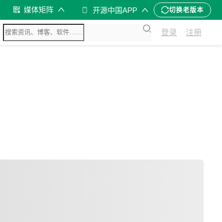
媒体矩阵
开源中国APP
切换老版本
登录
注册