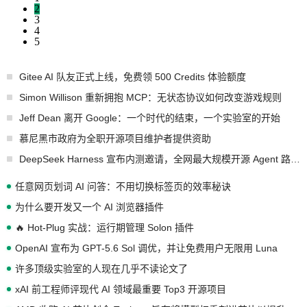
2
3
4
5
Gitee AI 队友正式上线，免费领 500 Credits 体验额度
Simon Willison 重新拥抱 MCP：无状态协议如何改变游戏规则
Jeff Dean 离开 Google：一个时代的结束，一个实验室的开始
慕尼黑市政府为全职开源项目维护者提供资助
DeepSeek Harness 宣布内测邀请，全网最大规模开源 Agent 路演现场诞生
任意网页划词 AI 问答：不用切换标签页的效率秘诀
为什么要开发又一个 AI 浏览器插件
🔥 Hot-Plug 实战：运行期管理 Solon 插件
OpenAI 宣布为 GPT-5.6 Sol 调优，并让免费用户无限用 Luna
许多顶级实验室的人现在几乎不读论文了
xAI 前工程师评现代 AI 领域最重要 Top3 开源项目