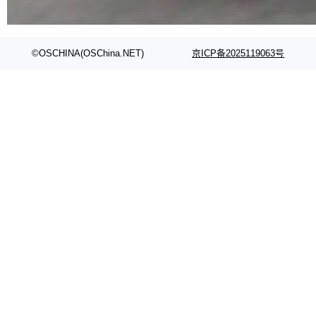
代码检索手段（如关键词匹配、目录遍历）仅能
在语法层面完成文本定位，难以触及代码的语义
内涵与结构关联，导致开发者使用代码智能体在
©OSCHINA(OSChina.NET)
京ICP备2025119063号
理解大规模代码仓时面临显著"代码仓理解"瓶
颈。 代码仓深度理解服务（以下简称" CodeBas
e深度理解服务"）是华为云码道（CodeA...