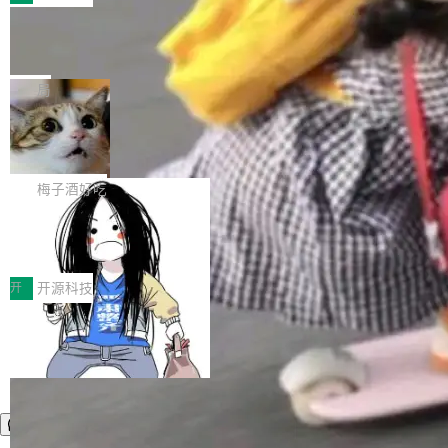
件。 腾讯网平团队在UCL-MPComm中实现了一
型或企业内部部署模型提升研发效率。但随着 AI
各领域的应用成果，覆盖技术底座、行业赋能、
个独立于业务线程的全局通信引擎（Engine），
Coding 从个人辅助工具逐步走向团队级、组织
Jeff Dean 离开 Google：一个时代的结
产品应用、支撑保障、专题等五大方向。深信服
并实...
束，一个实验室的开始
级应用，企业在规模化落地过程中，对安全性、
AI算力网关（AI创新平台）成功入选！ 随着各行
Google 员工编号 20。MapReduce 作者之一。
可控性和代码质量提出了更高要求。 首先是数据
各业的Agent走向规模化建设，算力构成形态逐
Bigtable 作者之一。TensorFlow 的作者之一。
局
安全与合规要求。对于大多数普通研发场景，公
渐丰富，用户关注的重点也在发生变化：不只是
Gemini 的架构师。Google 首席科学家。 Jeff D
有云模型能够满足快速试用和效率提升的需求。
让AI用起来，还要进一步看清混合算力时代下，
🔥 SolonCode v2026.8.4 发布：界面
ean 在 Google 工作了 27 年后，宣布离职。 他
但对于金融、能源、医疗等对数据安全要求较...
字体可调、22 种语言、记忆搜索增强
Token花在哪里、算力是否被充分利用，以及持
不是一个人走。一同离开的还有 Sanjay Ghema
打开终端就能上岗的全中文编码智能体，这一轮
续增长的AI成本该如何优化。 深信服AI算力网关
wat（Google 员工编号 23，Jeff Dean 二十多
把「看得清、用母语、记得住」三件事一次补
梅子酒好吃
正是围绕这些实际问题，从Token治理和成本治
年的编程搭档，MapReduce 和 Bigtable 的共同
齐。 SolonCode 是什么 SolonCode 是杭州无
理两个方面，让用户的每一份算力都看得清、管
作者）、Quoc Le（Google 大脑核心成员，Se
让“代码语义理解”深度释放AI Coding
耳科技研发的企业级终端编码智能体——一位全
得住、用得稳、省得下、更安全！ 一、从现在开
价值潜能：华为云码道（CodeArts）
q2Seq 和 DocAI 的共同发明人）以及 Oriol Vin
中文驱动的数字员工，自主理解需求、规划步
一、代码仓深度理解技术的作用与价值 在软件工
始，Token使用一目...
代码仓技术解析
yals（Gemini 联合负责人，AlphaSta...
骤、编写代码。不挑模型、不挑平台，curl 一行
程实践中，代码仓是企业核心知识资产的主要载
开
开源科技
装完即用。 开源地址：Gitee · GitCode · GitHu
体。企业级代码仓库通常包含数十万乃至数百万
b 安装 支持 Java 8+（8~26）、macOS / Linu
个文件，其规模远超单次模型调用可承载的上下
x / Windows / Harmony PC。 # macOS / Linu
文窗口。随着项目规模的持续扩张与代码历史的
x / Harmony PC curl -fsSL https://solon.noea
不断累积，代码仓中的模块关系、接口契约、业
r.org/solon...
务逻辑等关键信息往往分散于数十乃至数百个文
件之中，形成高度复杂的知识关联网络。传统的