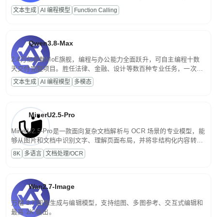
高并发、轻量化任务，适合日常对话、内容创作、基础 RAG、批量
文本生成
AI 编程模型
Function Calling
文案处理等普惠刚需场景。
Qwen3.8-Max
2.4万亿参数MoE旗舰，编程与办公能力全面跃升，可自主编程十数
天交付完整项目。胜任法律、金融、设计等数百种专业任务，一次对
话端到端交付生产级成果。原生视觉理解贯穿规划、执行与验证全流
文本生成
AI 编程模型
多模态
程，支持超长文档与长视频的深度语义解析。长程任务中自主规划与
闭环迭代，持续进化。
MinerU2.5-Pro
MinerU2.5-Pro是一款面向复杂文档解析与 OCR 场景的专业模型，能
够从图片和文档中识别文字、理解页面布局，并将非结构化内容转换
为便于存储、检索和二次处理的结构化结果。
8K
多语言
文档处理/OCR
Wan2.7-Image
万相 2.7 图像生成与编辑模型，支持组图、多图参考、交互式编辑和
最高 2K 输出。