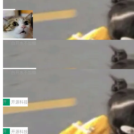
e” 和 Muse Spark 1.2 模型
mmit 之间的空隙里丢失了。 DeltaDB 要做的就
金额高达158.3亿美元，这一单项投入已经逼近
Meta 今天发布了两款 AI 产品：Muse Code，
是把这段空隙补上。 回退到任何一次编辑：Delt
微软同期总资本开支的四成。 与亚马逊、Alpha
一个在终端里运行的编程 agent；Muse Spark
局
aDB 捕获 commit 之间的每一次操作，...
bet、微软以及 Meta 等传统科技巨头相比，Spa
1.2，驱动这个 agent 的新模型。一句话概括：
ceXAI的资金消耗速度尤为引人瞩目。然而，支
美团开源 LoHoSearch，用知识图谱校
你可以用 curl -fsSL https://dev.meta.ai/install.
准 AI 能力认知
撑庞大支出的资金来源却呈现出截然不同的面
sh | bash 安装一个能在大项目里自动规划、写
机器出题的前提，是让机器拥有全局视野。整个
貌。数据显示，微软和 Meta 主要依托充沛的经
代码、验证结果的 AI 终端工具。 据介绍，Muse
构建流程可以分为四个环节：建图 → 控制难度
白开水不加糖
营现金流来覆盖资本开支，其资本支出覆盖率分
Code 是 Meta 的编程 agent 产品。它和市场上
→ 质量把关 → 数据概览。
别达到155% 和106%;而SpaceXAI的经营现金
腾讯开源 UCL-MPComm 通信库
已有的终端编程 agent 在设计理念上有几个明显
流仅能覆盖资本开支的12...
的差异点。 异步后台 agent：Muse Code 有一
腾讯网平团队宣布开源了 UCL-MPComm 通信
个主 agent 循环，外加一组后台 agent。这些后
库，并将作为transport接入Mooncake TENT。
白开水不加糖
台 agent...
该通信库针对AI Memory池化场景的数据传输需
CoStrict入选工信部2025人工智能应用
求进行了深度优化，能够实现数据中心内大规模
典型案例
计算节点间多种内存类型的高性能通信。 UCL-
近日，工信部科技司公示《2025人工智能应用典
MPComm将作为一种传输引擎接入Mooncake T
型案例入选名单》，深信服“面向企业研发场景的
开
开源科技
ENT，实现零拷贝传输性能提升30%、非零拷贝
开源 AI 编程平台 CoStrict 应用”凭借卓越的技术
传输性能最高提升5倍。UCL-MPComm底层基
深信服AI算力网关入选工信部人工智能
创新与落地成效成功入选。 全链路私有化部署，
应用典型案例！
于自研UCL-Engine通信引擎，后续腾讯网平将
助力企业AI研发安全落地 当前，越来越多企业已
前不久，工业和信息化部正式发布《2025年人工
持续开源更多基于UCL-Engine的高性能通信组
经开始引入 AI Coding 工具，通过调用公有云模
智能应用典型案例名单》，集中展示人工智能在
开
开源科技