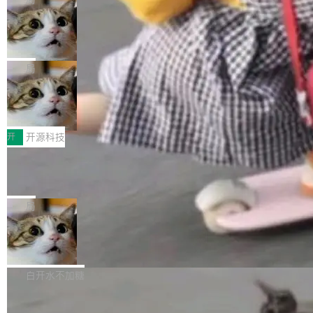
现实 过去两年，CIO们的焦虑清单上多了两项：
设置，如果用布尔值 + 可空字段来表示——bool
个"AI 知识库 + 聊天机器人"——每个大厂都在
一是如何让大模型和智能体应用安全地从PoC走
ean 表示是否可切换，nullable 的默认模式、浅
Deno 团队开源 Celld，可自托管的分
做，没什么新鲜的。 但 Kenton Varda 在 Twitte
向生产，二是如何让测试团队跟得上AI应用...
布式 Durable Objects
色方案、深色方案——会产生大量无意义的组
r 上把事情说清楚了： 今天我们发布了 Cloudfla
Ryan Dahl 领导的 Deno 团队推出了最新开源项
合。方案缺了、配置冲突了、全 null 了。要知道
re OS，一个带连接器的聊天机器人，跟其他所
目 Celld，一个能在自己机器上运行 Cloudflare
局
哪些组合有效，作者说，你得靠"文档、校验、或
有科技公司做的一样。只不过，实际上它不一
Workers 和 Durable Objects 的守护进程。 设
者部落知识"。 换个写法。Rust 的 enum，两个
样。这是 Sandstorm.io 的重制版，我十年前的
鲁大师7月新机性能/流畅/AI榜：vivo夺
计思路很直接：每个对象是一个独立的 SQLite
变体：Switchable...
性能、流畅双第一，三星Galaxy Z系列
那个创业公司。不同的是，这次它构建在 Cloudf
数据库，按名称寻址，复制到你自己的 S3 兼容
2026年7月的手机市场，由于存储等硬件成本暴
新折叠缺席
lare Workers 上——我花了九年时间搭建的平台
存储库里。节点之间只通过这个存储库协调——
增，手机厂商的日子也不好过啊，新机速度明显
开
开源科技
——并且深度集成了 AI。这基本上是我十年秘密
没有控制平面，没有共识协议。每个对象自带一
放缓，因此硝烟味淡了许多。新机参数规格除开
计划的顶峰。 十年前，Ken...
个小型数据库，应用天然按分片构建，单个数据
Zed 推出 DeltaDB，一个记录 commit
高价的三星折叠（三星Galaxy Z Fold8 Ultra / Z
之间所有操作的版本控制系统
库的竞争和爆炸半径问题在设计层面就被消除
Fold8 / Z Flip8）外，其余要么是中低端机器，
Zed 编辑器团队发布了新项目——DeltaDB，一
了。 闲置的 cell 会休眠到几乎不占资源。当 cel
例如iQOO Z11i、REDMI Note 17、REDMI No
个在 git commit 之间记录每一次编辑操作的版
局
l 迁移或唤醒时，新宿主从 S3 恢复 SQLite 数据
te 17 Pro、OPPO K15，要么是vivo X300 E这
本控制系统。目前处于 Early Access 阶段。 De
库继续执行。存储库是持久化的唯一真相...
样的次旗舰。 Galaxy Z Fold8 Ultra / Z Fold8 /
SpaceXAI 单季资本开支达 183 亿美元
ltaDB 的核心思路直接写在 landing page 最显
Z Flip8三款折叠屏新机均在7月22日发布，且全
眼的位置：「Software is made between com
根据风险投资人Tomer Tunguz 博客（VC 分
部搭载骁龙8 Elite Gen5 for Galaxy，它们本该
mits」——软件是在 commit 之间写出来的。git
析）披露的最新分析与第二季度业绩报告，Spac
白开水不加糖
是7月性...
只记录了你提交的最终状态，但真正的工作过程
eXAI在上个季度的总资本支出飙升至183.7亿美
——打字、删改、试错、agent 对话——都在 co
Meta 发布终端编程 Agent“Muse Cod
元。其中，绝大部分资金被直接用于 AI 领域，