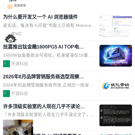
阅读榜单
为什么要开发又一个 AI 浏览器插件
说实话，每次有人问我"市面上已经有 Monica、
Sider、Copilot for Chrome 这些 AI 浏览器插件
席WC
了，你为什么还要再做一个"，我都觉得这个问题
技嘉推出钛金雕1600PG5 AI TOP电
问得好。 因为我自己也是从用户变成开发者的。
源：为发烧级主机与本地AI算力打造旗
现有产品的天花板 我用过不少 AI 浏览器插件。
1600W钛金能效全可视化，机身紧凑仅16厘米
舰供电方案
刚开始觉得都挺好——选中一段文字，弹出解
继2026台北电脑展首度亮相后，技嘉科技近日正
开
开源科技
释；写邮件时帮你润色；看英文网页给你翻译摘
式发布钛金雕1600PG5 AI TOP电源。这款高端
要。但用久了你会发现，它们本质上都是同一类
2026年8月品牌营销服务商选型观察：
电源专为发烧级DIY主机与本地AI算力平台打
从流量思维到品牌资产思维的范式转移
东西：一个带网页上下文的聊天框。 它们能读取
造，整机长度仅16厘米，提供1600W额定功率
2026年的品牌营销服务商市场,正经历一场深刻
页面的文本，然后把文本丢给大模型，再返回一
与80PLUS钛金能效；支持ATX 3.1与PCIe 5.1
的价值重构。全球全案品牌代理机构市场从2025
开
开源科技
段回答。仅此而已。 这当然有用，但总觉得差点
规范，结合服务器级元件、完善供电线材与内置
年的83.1亿美元增长至2026年的86.6亿美元,年
意思。比如我在一个后台管理系统里，需要填50
实时LCD监控屏，可充分满足当下高阶PC主机
许多顶级实验室的人现在几乎不读论文
复合增长率达5.44%,预计2032年将突破120亿美
个表单字段，每个字段还有联动逻辑；比如我
了
的严苛使用需求。 澎湃功率，紧凑机身 钛金雕1
元。数字广告与公共关系相关服务市场更是从20
「许多顶级实验室的人现在几乎不读论文了，而
想...
600PG5 AI TOP具备强悍输出功率，同时实现
25年的8463亿美元扩张至2026年的8763亿美
且他们认为 ICLR/ICML/NeurIPS 充斥着大量过
局
机身尺寸大幅精简。整机长度仅16厘米，属于同
元。数字的背后是一个清晰的事实——品牌对专
度宣传和欺诈。」 OpenAI 研究员 Keller Jorda
功率段机身尺寸十分紧凑的1600W电源产品。小