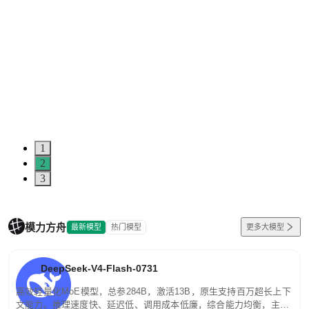
1
2
3
模力方舟
最新模型
热门模型
更多大模型
DeepSeek-V4-Flash-0731
高效轻量化MoE模型，总参284B，激活13B，原生支持百万超长上下
文能力。推理速度快、延迟低、调用成本低廉，综合能力均衡，主打