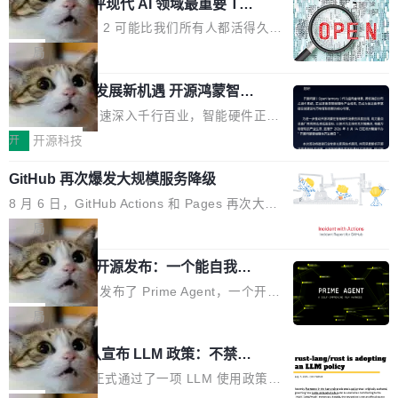
业化营销服务的需求从未如此迫切。 但市场扩容
xAI 前工程师评现代 AI 领域最重要 Top
n 这条推文引发了广泛讨论。他不是在说风凉
巧机身有效提升市面主流标准A...
3 开源项目
的同时,服务商的竞争逻辑正在改变。2026年Top
话，他是说出了一个圈内人尽皆知但很少公开捅
Flash Attention 2 可能比我们所有人都活得久。
Agency年度合辑的观察指出,“产品”这个离消费
破的事实。 Jordan 随后补充了一句软化声明：
这句话不是来自某个技术博客，而是出自 Hieu
局
者最近的载体,在整个品牌营销层面的权重显著变
「我不认为这些会议上大部分论文都在过度宣传
Pham 的一条推文。Hieu Pham 是谁？他是 xAI
高了。全域营销服务商的竞争正在从规模转向深
或造假。问题是，作为读者，如果你筛选出那些
共商智能硬件发展新机遇 开源鸿蒙智能
的早期工程师之一，在 Grok 训练基础设施团队
度,案例厚度、全域覆盖、多线协同...
硬件开发者日杭州站即将举行
看起来最令人兴奋的论文，那它们大部分都是过
工作过。近日他在 X 上发了一条帖子，列出了他
随着万物智联加速深入千行百业，智能硬件正从
度宣传的。」 这才是真正的痛点。不是所有论文
认为现代 AI 领域最重要的三个开源项目。 第一
单点设备迈向智能化、网联化、协同化发展。作
开
开源科技
都有问题，是最吸引眼球的那批论文最有问题。
个名字毫无悬念：Flash Attention 2。 Hieu 的
为面向全场景、跨终端的分布式操作系统，开源
他引用的帖子来自 Mathew Shen，一位 ICLR 2
理由很具体。FA 系列不需要解释，但 FA2 是他
GitHub 再次爆发大规模服务降级
鸿蒙通过统一技术底座和分布式能力，为不同类
026 的读者：「看了篇 ...
认为最重要的一个——复杂度恰到好处，刚好能
型智能设备的开发、连接与互联提供关键支撑，
8 月 6 日，GitHub Actions 和 Pages 再次大规
驱动你去学 CuTe，但还没被那些"邪恶的" Hopp
也为产业链企业探索产品创新与商业增长打开新
模服务降级，Actions 完全不可用超过 5 小时，
局
er++ 优化所淹没，足够容易修改和适配。 更关
的空间。 8月14日，开源鸿蒙智能硬件开发者日
webhook 停发，连自托管 runner 也因调度层故
键的是 FA2 的持久性...
（OHDD：OpenHarmony Hardware Develope
Prime Agent 开源发布：一个能自我改
障无法工作。Pages、Copilot code review、C
进的编程 Agent，ARC-AGI 3 超越人类
r Day）将在杭州启航。活动面向智能硬件产业
opilot coding agent 全部受影响。从检测到完全
Prime Intellect 发布了 Prime Agent，一个开源
专家基线
链企业和开发者，邀请行业专家与资深技术顾
恢复，大约 12 小时。 这是 2026 年 8 月的第六
的编程 Agent Harness，核心设计围绕两个抽
局
问，围绕开源鸿蒙技术能力、设备适配、芯片适
起事故，其中四起与 AI/Copilot 服务相关。 Git
象：Recursive Language Model（RLM）和 C
配、功耗与稳定性调优、兼容性测评及统一互联
Rust 项目团队宣布 LLM 政策：不禁
Hub 员工 kdaigle 在 HN 讨论中贴出了一组数
ontinual Harness。在 ARC-AGI 3 基准测试
等内容展开系统讲解和实战交流，帮助企业进一
止，但你要承认哪些代码不是你写的
据：2025 年全年 10 亿次 commit。现在，每周
上，Prime Agent + Opus 5 的组合达到了 95.
Rust 语言项目正式通过了一项 LLM 使用政策，
步了解开源鸿蒙在智能...
2.75 亿次，全年预计 140 亿次。GitHub...