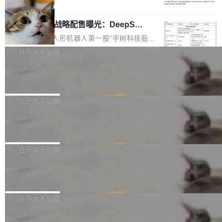
5% RHAE Best@1，超过了 ARC 报告的人类专
覆盖 rust-lang/rust 单一仓库的代码贡献。这不
局
家基线 95.4%。 不是又一个 coding agent 包装
是项目级别的官方立场，目前由五个团队采纳，
宇树科技 IPO 战略配售曝光：DeepSe
器 Prime Agent 的架构和市面上大多数 coding
但它可能是主流开源项目中关于 AI 辅助贡献最
ek 获配 93.3 万股，锁定 36 个月
agent 有本质区别。大多数 agent harness 的设
细致的一份规则。 政策的核心只有一句话：LLM
8月6日晚间，“人形机器人第一股”宇树科技股份
计是基于早期模型的能力—...
可以用来分析、提炼、审阅、建议，但不能用来
有限公司披露IPO发行价格及战略配售结果，杭
白开水不加糖
创作。 具体来说，LLM 生成的代码可以提交，
州深度求索人工智能基础技术研究有限公司（De
但必须满足五个条件：预先安排、非关键、高质
Docker 29.7.2 发布
epSeek）获配93.3399万股，按150.8元/股发行
量、充分测试、充分审查，并且必须披露。LLM
价格计算，认购金额约1.41亿元，股份锁定期为
Docker 29.7.2 现已发布，具体更新内容如下：
不得生成涉及安全性的关键变更，除非作者本身
36个月。 公告显示，本次宇树科技战略配售对
Bug fixes and enhancements 修复多次传递同
白开水不加糖
就是领域专家。即使如此，政策也"强烈不建
象主要包括长期投资机构、与公司业务具有战略
一环境变量时，docker service create和docker
议"这么做。 对于不披露的情况，审核者可以直
合作关系或长期合作愿景的大型企业、科创板保
Apache Fluss 毕业成为顶级项目
service update会发生 panic 的问题。docker/cl
接关闭 PR，无需解释。 政策作者 Jynn Ne...
荐人跟投子公司，以及公司高级管理人员和核心
i#7145 修复了 Docker Engine 29.7.0 中引入的
今年 7 月，Apache Fluss 的毕业提案在 Apach
员工参与设立的专项资产管理计划。其中，Dee
一个回归问题，该问题导致拉取镜像时会拒绝包
e 孵化器项目管理委员会（IPMC）投票中获得
白开水不加糖
pSeek作为与宇树科技具备战略合作关系的企
含绝对 hardlink 目标的镜像（此类镜像由某些镜
全票通过，随后获 Apache 软件基金会董事会批
业，获配股份数量占本次发行数量的2.31%。 除
像构建工具生成）。moby/moby#53305 修复了
马斯克 AI 百科项目 Grokipedia 被曝数
准。今天，Apache 软件基金会正式宣布 Apach
DeepSeek外，腾讯旗下上海启善投资有限公司
月未更新
Docker Engine 29.7.0 中引入的一个回归问
e Fluss 孵化毕业，成为 Apache 顶级项目（TL
埃隆·马斯克推出的AI百科项目 Grokipedia 被曝
获配9...
题，该问题可能导致在旧版 Linux 内核...
P）！这一里程碑不仅标志着 Fluss 迈入新的发
长期停止内容更新，未能实现其作为“AI版维基百
白开水不加糖
展阶段，也将进一步推动流式存储、实时湖仓与
科”替代品的目标。 据 Lawfare 最新调查，自今
AI 数据基础加速融合，为实时数据基础设施的发
Solon I18n：三种解析器，零样板代码
年4月以来，Grokipedia 页面更新功能基本停