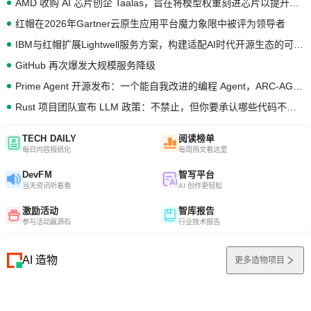
AMD 收购 AI 芯片创企 Taalas，旨在将模型权重刻进芯片以提升推理性能
红帽在2026年Gartner云原生应用平台魔力象限中被评为领导者
IBM与红帽扩展Lightwell服务方案，构建适配AI时代开源生态的可信基础设施
GitHub 再次爆发大规模服务降级
Prime Agent 开源发布：一个能自我改进的编程 Agent，ARC-AGI 3 超越人类专家基线
Rust 项目团队宣布 LLM 政策：不禁止，但你要承认哪些代码不是你写的
TECH DAILY
阅读榜单
每日内容报纸化
每周热文看这里
DevFM
智写平台
当天资讯听着看
AI 创作更轻松
激励活动
智库报告
参与活动赢源石
行业技术报告
AI 造物
更多造物项目