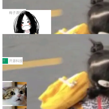
展开启新的篇章。
滞，过去三个月内没有任何条目完成更新，用户
如果你在 Spring Boot 里做过国际化，流程大概
提交的编辑请求也长期处于待处理状态。 Groki
是这样的：配 MessageSource 的 Bean、写 R
梅子酒好吃
pedia 于去年底上线，定位为由人工智能生成内
eloadableResourceBundleMessageSource、
容的百科平台，被马斯克视为传统众包百科网站
Apache Doris 4.1 全面增强 Iceberg：
声明 LocaleResolver、注册 LocaleChangeInt
支持 UPDATE、MERGE INTO 与 Iceb
维基百科的替代方案。Lawfare 调查发现，无论
erceptor…五六步之后才能看到第一行翻译文
Apache Doris 4.1 要补齐的，正是缺失的那一
erg V3
热门页面还是低关注度页面，均未出现近期更
本。 Solon 换了个方式。整个 i18n 模块围绕三
半。在已有查询能力的基础上，Doris 进一步支
白开水不加糖
新，相关问题并非局限于特定领域，而是在不同
个解析器、一个注解、一个工具类展开——没有
持了 UPDATE、DELETE、MERGE INTO 等数
主题和访问量页面中普遍存在。 调查人员最初认
XML、没有拦截器注册、没有样板配置。 资源
Testin XAgent：CIO智能测试落地指南
据修改操作、完整的表结构管理与分区演进，以
为，Grokipedia可能只是限...
文件的约定 把文件放到 resources/i18n/ 下： r
及 rewrite_data_files、expire_snapshots 等日
7月30日，TiD2026质量竞争力大会在北京中关
esources/i18n/messages.properties ...
常维护操作，并完整支持 Iceberg V3 格式。
村国家自主创新示范区会议中心开幕。本届大会
开
开源科技
由中关村智联软件服务业质量创新联盟主办，以
让非法状态不可表示：一篇关于 ADT
“智构可信·质创未来——AI原生时代的质量新范
的帖子在 Reddit 火了
式”为主题，直面AI从实验室走向规模化产业落地
有一种东西，一旦用过就回不去了。Alex Fedos
的核心质量命题。会上，《2026智能研发生产力
eev 管它叫"软件设计的基石"。 他说的东西不新
局
工具选型手册》发布，Testin云测的Testin XAge
鲜——代数数据类型（ADT），尤其是和类型
Cloudflare 开源内部企业 AI 平台 Clou
nt智能测试系统入选AI测试领域代表产品。对CI
（sum type）。但他说清楚了一件事：这不是类
dflare OS
O而言，这提示了一个转变：AI测试正在从效率
型系统的学术体操，是日常编码的思维方式。 文
Cloudflare 发布了一个开源项目 Cloudflare O
工具升级为企业的质量基础设施。 CIO面对的新
章从一个简单的例子切入。一个网站的深色主题
S。如果你只看官方博客，你会觉得这是又一
局