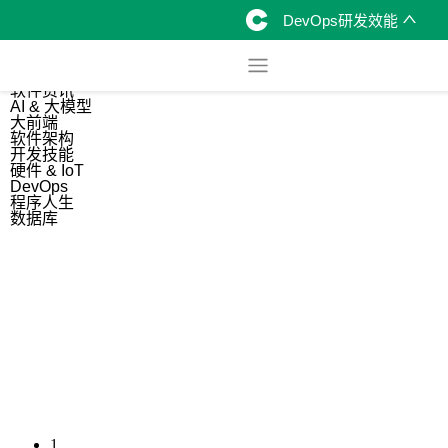
DevOps研发效能
综合
开源资讯
软件资讯
AI & 大模型
大前端
软件架构
开发技能
硬件 & IoT
DevOps
程序人生
数据库
1