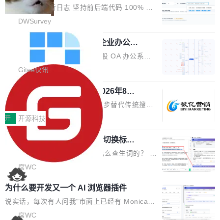
改，考试能力升级
创始合伙人张鸣晨表示，AI产业化是长期产融结
ws 内置应用臃肿早就是老话题了，但一款天气
DWSurvey 更新日志 坚持前后端代码 100% 开
合过程，早期优质技术项目需持续资本与产业资
应用占用内存就超过 1G 还是过于离谱——问题
源助力企业建设自主可控的问卷调研系统 官网地
DWSurvey
源赋能，助力创新从概念走向落地。现场青年学
出在 WebView2。微软的天气 App 本质上是一
址www.diaowen.net ➔ 源码下载Gitee 仓库 ➔
者、产业专家、投资人围绕AI前沿技术瓶颈、行
个嵌在 Edge WebView 里的网页。它不是一个
勾股 OA v6.0.2 已经发布，企业办公系
本次更新新增短信验证修改已答问卷功能，提升
业固有认知重构等议题展开跨界对话，聚焦行业
统
「应用」，它是一个运行在浏览器引擎里的网
答卷安全性；同时升级考试能力，完善填空题判
勾股 OA v6.0.2 已经发布。 勾股 OA 办公系统
真实痛点与突破方向...
页，外面套了一层 Windows 的壳。 WebView2
分、防切屏等功能体验，并优化多项产品细节，
是一款简单实用的开源的企业办公系统。系统集
Gitee快讯
本身就是个内存大户。它加载了完整的 Edge 渲
提升整体使用体验。 新增功能 01. 新增验证手
成了系统设置、附件管理、人事管理、行政管
染引擎，包括 JavaScript 引擎...
机号后查看、修改已答问卷功能 02. 新增填空题
942亿赛道如何选对伙伴？2026年8月G
理、消息管理、资产管理、企业公告、知识网
EO公司推荐
判分功能 03. 添加协作管理员支持树形结构选择
盘、审批流程设置、办公审批、工作计划、工作
当DeepSeek、豆包等大模型逐步替代传统搜索
体验优化与修复 •页面与体验优化 优化工作台首
汇报、工作日志、日常办公、财务管理、客户管
成为用户获取信息的主要入口,品牌竞争的逻辑变
开
开源科技
页 UI 展示效果，提升页面使用体验。 优化防切
理、合同管理、项目管理、任务管理等功能模
了:不再是争抢关键词排名,而是想办法进入AI脱
屏提醒规则，调整为每次切屏均触发提示，提升
块。系统简约，易于功能扩展，方便二次开发，
任意网页划词 AI 问答：不用切换标签页
口而出的那个答案。"GEO公司推荐"这个搜索词
考试规范性。 优化登录状...
的效率秘诀
可以用来做日常 OA，CRM，ERP，业务管理等
背后,折射的是企业面对新兴服务赛道时的集体困
看英文技术文档的时候，你是怎么查生词的？ 我
系统。 勾股OA6.0.2版本主要是对勾股OA 6第
惑——该信谁、看什么、怎么选。 据易观分析
猜大多数人的流程是：选中单词 → Ctrl+C → 切
席WC
一个大版本发布的部分功能细节优化和bug问题
《中国GEO市场产业图谱》数据,2026年中国GE
到翻译标签页 → Ctrl+V → 看翻译 → 切回原
修复的版本，具体更新日志如下： 1、补全新版
为什么要开发又一个 AI 浏览器插件
O行业规模预计达942亿元,同比增长169.7%。G
文。遇到不懂的代码片段，再切到 ChatGPT 问
本的各个审批类型的审批单导出 2、优化各个审
artner同期预测,传统搜索引擎访问量年内将下滑
一下。来回切换几次，思路早断了。 今天介绍的
说实话，每次有人问我"市面上已经有 Monica、
核反确认审批的逻辑，使...
25%,AI载体流量占比突破40%;埃森哲2025年中
开源 Chrome 扩展 AI Helper，有一个划词浮动
Sider、Copilot for Chrome 这些 AI 浏览器插件
席WC