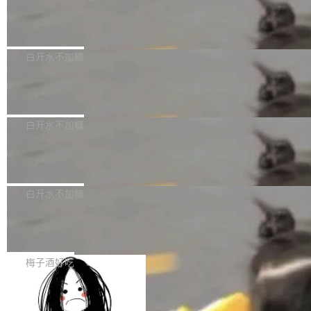
创作。 具体来说，LLM 生成的代码可以提交，
州深度求索人工智能基础技术研究有限公司（De
但必须满足五个条件：预先安排、非关键、高质
Docker 29.7.2 发布
epSeek）获配93.3399万股，按150.8元/股发行
量、充分测试、充分审查，并且必须披露。LLM
价格计算，认购金额约1.41亿元，股份锁定期为
Docker 29.7.2 现已发布，具体更新内容如下：
不得生成涉及安全性的关键变更，除非作者本身
36个月。 公告显示，本次宇树科技战略配售对
Bug fixes and enhancements 修复多次传递同
白开水不加糖
就是领域专家。即使如此，政策也"强烈不建
象主要包括长期投资机构、与公司业务具有战略
一环境变量时，docker service create和docker
议"这么做。 对于不披露的情况，审核者可以直
合作关系或长期合作愿景的大型企业、科创板保
Apache Fluss 毕业成为顶级项目
service update会发生 panic 的问题。docker/cl
接关闭 PR，无需解释。 政策作者 Jynn Ne...
荐人跟投子公司，以及公司高级管理人员和核心
i#7145 修复了 Docker Engine 29.7.0 中引入的
今年 7 月，Apache Fluss 的毕业提案在 Apach
员工参与设立的专项资产管理计划。其中，Dee
一个回归问题，该问题导致拉取镜像时会拒绝包
e 孵化器项目管理委员会（IPMC）投票中获得
白开水不加糖
pSeek作为与宇树科技具备战略合作关系的企
含绝对 hardlink 目标的镜像（此类镜像由某些镜
全票通过，随后获 Apache 软件基金会董事会批
业，获配股份数量占本次发行数量的2.31%。 除
像构建工具生成）。moby/moby#53305 修复了
马斯克 AI 百科项目 Grokipedia 被曝数
准。今天，Apache 软件基金会正式宣布 Apach
DeepSeek外，腾讯旗下上海启善投资有限公司
月未更新
Docker Engine 29.7.0 中引入的一个回归问
e Fluss 孵化毕业，成为 Apache 顶级项目（TL
埃隆·马斯克推出的AI百科项目 Grokipedia 被曝
获配9...
题，该问题可能导致在旧版 Linux 内核...
P）！这一里程碑不仅标志着 Fluss 迈入新的发
长期停止内容更新，未能实现其作为“AI版维基百
白开水不加糖
展阶段，也将进一步推动流式存储、实时湖仓与
科”替代品的目标。 据 Lawfare 最新调查，自今
AI 数据基础加速融合，为实时数据基础设施的发
Solon I18n：三种解析器，零样板代码
年4月以来，Grokipedia 页面更新功能基本停
展开启新的篇章。
滞，过去三个月内没有任何条目完成更新，用户
如果你在 Spring Boot 里做过国际化，流程大概
提交的编辑请求也长期处于待处理状态。 Groki
是这样的：配 MessageSource 的 Bean、写 R
梅子酒好吃
pedia 于去年底上线，定位为由人工智能生成内
eloadableResourceBundleMessageSource、
容的百科平台，被马斯克视为传统众包百科网站
Apache Doris 4.1 全面增强 Iceberg：
声明 LocaleResolver、注册 LocaleChangeInt
支持 UPDATE、MERGE INTO 与 Iceb
维基百科的替代方案。Lawfare 调查发现，无论
erceptor…五六步之后才能看到第一行翻译文