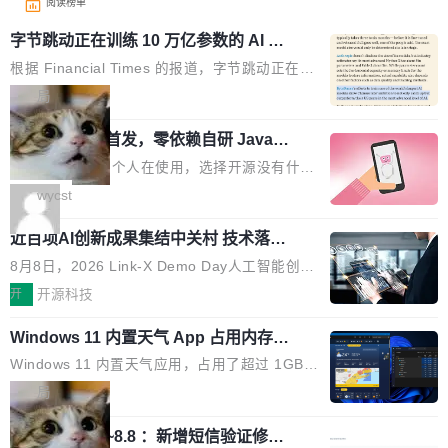
阅读榜单
字节跳动正在训练 10 万亿参数的 AI 模
型
根据 Financial Times 的报道，字节跳动正在训
练一个 10 万亿参数的 AI 模型，目前处于预训练
局
阶段。 10 万亿是什么概念？Anthropic 目前最
wastnet 开源首发，零依赖自研 Java H
大的模型 Mythos 5 约 8 万亿参数。DeepSeek
TTP/2 框架，性能对标 Undertow !
V4-Pro 是 1.6 万亿。月之暗面的 Kimi K3 是 2.
这个项目一直是个人在使用，选择开源没有什么
8 万亿。美团 LongCat-2.0 是 1.6 万亿。字节
动机理由，就是想开源了，如果非要说一个，那
wycst
跳动的这个未命名模型，直接跳到了 10 万亿。
就是它多少弥补了国产 Java 自研 HTTP/2 框架
预训练通常需要 3 到 6 个月，之后还有微调阶
近百项AI创新成果集结中关村 技术落地
这块空白——放眼国产 Java 生态，能拿出手的
与产业迭代提速
段。按这个时间线，最早可能在 2026 年底或 2
HTTP/2 网络框架，要么闭源，要么底层建立在
8月8日，2026 Link-X Demo Day人工智能创新
027 年初发布。 这个节点很微妙。Anthropic 刚
Netty 之上，真正自研的 Java 实现几乎没有。
项目展在北京中关村举办。本次活动由星连资
开
开源科技
在 5 月发布了 Mythos 5...
wastnet 是一款完全自研、零第三方依赖的轻量
本、华清普智AI孵化器主办，汇聚近2000名产
级 Java 网络应用框架，核心基于 JDK 原生 NI
Windows 11 内置天气 App 占用内存超
业、学术、投资人士，集中展出近百项覆盖AI芯
过 1GB
O 构建 Reactor 多路复用模型，不依赖 Netty、
片、算力、模型、应用全链条创新项目，聚焦AI
Windows 11 内置天气应用，占用了超过 1GB
Tomcat 等任何第三方网络库。其 HTTP/2 协议
技术产业化落地与资本对接，呈现当前国内AI前
内存。 Notebookcheck 的测试发现这个数字
局
栈从 HPACK、Huffman 到 ALPN 均为自主实
沿技术突破与商业化最新进展。 活动围绕AI学术
时，反复确认了多次。不是 100MB，不是 500
现，在基准测试中与 Un...
研究与产业落地融合展开多维度研讨。星连资本
调问更新7.26~8.8 ：新增短信验证修
MB，是 1 个 G。一个显示天气的应用。 Windo