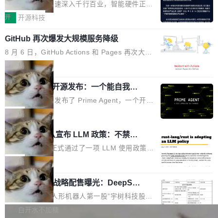
度,案例厚度、全域覆盖、多线协同...
硬件开发者日杭州站即将举行
看起来最令人兴奋的论文，那它们大部分都是过
工作过。近日他在 X 上发了一条帖子，列出了他
随着万物智联加速深入千行百业，智能硬件正从
度宣传的。」 这才是真正的痛点。不是所有论文
认为现代 AI 领域最重要的三个开源项目。 第一
单点设备迈向智能化、网联化、协同化发展。作
开
开源科技
都有问题，是最吸引眼球的那批论文最有问题。
个名字毫无悬念：Flash Attention 2。 Hieu 的
为面向全场景、跨终端的分布式操作系统，开源
他引用的帖子来自 Mathew Shen，一位 ICLR 2
理由很具体。FA 系列不需要解释，但 FA2 是他
GitHub 再次爆发大规模服务降级
鸿蒙通过统一技术底座和分布式能力，为不同类
026 的读者：「看了篇 ...
认为最重要的一个——复杂度恰到好处，刚好能
型智能设备的开发、连接与互联提供关键支撑，
8 月 6 日，GitHub Actions 和 Pages 再次大规
驱动你去学 CuTe，但还没被那些"邪恶的" Hopp
也为产业链企业探索产品创新与商业增长打开新
模服务降级，Actions 完全不可用超过 5 小时，
局
er++ 优化所淹没，足够容易修改和适配。 更关
的空间。 8月14日，开源鸿蒙智能硬件开发者日
webhook 停发，连自托管 runner 也因调度层故
键的是 FA2 的持久性...
（OHDD：OpenHarmony Hardware Develope
Prime Agent 开源发布：一个能自我改
障无法工作。Pages、Copilot code review、C
进的编程 Agent，ARC-AGI 3 超越人类
r Day）将在杭州启航。活动面向智能硬件产业
opilot coding agent 全部受影响。从检测到完全
Prime Intellect 发布了 Prime Agent，一个开源
专家基线
链企业和开发者，邀请行业专家与资深技术顾
恢复，大约 12 小时。 这是 2026 年 8 月的第六
的编程 Agent Harness，核心设计围绕两个抽
局
问，围绕开源鸿蒙技术能力、设备适配、芯片适
起事故，其中四起与 AI/Copilot 服务相关。 Git
象：Recursive Language Model（RLM）和 C
配、功耗与稳定性调优、兼容性测评及统一互联
Rust 项目团队宣布 LLM 政策：不禁
Hub 员工 kdaigle 在 HN 讨论中贴出了一组数
ontinual Harness。在 ARC-AGI 3 基准测试
等内容展开系统讲解和实战交流，帮助企业进一
止，但你要承认哪些代码不是你写的
据：2025 年全年 10 亿次 commit。现在，每周
上，Prime Agent + Opus 5 的组合达到了 95.
Rust 语言项目正式通过了一项 LLM 使用政策，
步了解开源鸿蒙在智能...
2.75 亿次，全年预计 140 亿次。GitHub...
5% RHAE Best@1，超过了 ARC 报告的人类专
覆盖 rust-lang/rust 单一仓库的代码贡献。这不
局
家基线 95.4%。 不是又一个 coding agent 包装
是项目级别的官方立场，目前由五个团队采纳，
宇树科技 IPO 战略配售曝光：DeepSe
器 Prime Agent 的架构和市面上大多数 coding
但它可能是主流开源项目中关于 AI 辅助贡献最
ek 获配 93.3 万股，锁定 36 个月
agent 有本质区别。大多数 agent harness 的设
细致的一份规则。 政策的核心只有一句话：LLM
8月6日晚间，“人形机器人第一股”宇树科技股份
计是基于早期模型的能力—...
可以用来分析、提炼、审阅、建议，但不能用来
有限公司披露IPO发行价格及战略配售结果，杭
白开水不加糖