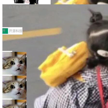
Apache Doris 4.1 要补齐的，正是缺失的那一
erg V3
热门页面还是低关注度页面，均未出现近期更
本。 Solon 换了个方式。整个 i18n 模块围绕三
半。在已有查询能力的基础上，Doris 进一步支
白开水不加糖
新，相关问题并非局限于特定领域，而是在不同
个解析器、一个注解、一个工具类展开——没有
持了 UPDATE、DELETE、MERGE INTO 等数
主题和访问量页面中普遍存在。 调查人员最初认
XML、没有拦截器注册、没有样板配置。 资源
Testin XAgent：CIO智能测试落地指南
据修改操作、完整的表结构管理与分区演进，以
为，Grokipedia可能只是限...
文件的约定 把文件放到 resources/i18n/ 下： r
及 rewrite_data_files、expire_snapshots 等日
7月30日，TiD2026质量竞争力大会在北京中关
esources/i18n/messages.properties ...
常维护操作，并完整支持 Iceberg V3 格式。
村国家自主创新示范区会议中心开幕。本届大会
开
开源科技
由中关村智联软件服务业质量创新联盟主办，以
让非法状态不可表示：一篇关于 ADT
“智构可信·质创未来——AI原生时代的质量新范
的帖子在 Reddit 火了
式”为主题，直面AI从实验室走向规模化产业落地
有一种东西，一旦用过就回不去了。Alex Fedos
的核心质量命题。会上，《2026智能研发生产力
eev 管它叫"软件设计的基石"。 他说的东西不新
局
工具选型手册》发布，Testin云测的Testin XAge
鲜——代数数据类型（ADT），尤其是和类型
Cloudflare 开源内部企业 AI 平台 Clou
nt智能测试系统入选AI测试领域代表产品。对CI
（sum type）。但他说清楚了一件事：这不是类
dflare OS
O而言，这提示了一个转变：AI测试正在从效率
型系统的学术体操，是日常编码的思维方式。 文
Cloudflare 发布了一个开源项目 Cloudflare O
工具升级为企业的质量基础设施。 CIO面对的新
章从一个简单的例子切入。一个网站的深色主题
S。如果你只看官方博客，你会觉得这是又一
局
现实 过去两年，CIO们的焦虑清单上多了两项：
设置，如果用布尔值 + 可空字段来表示——bool
个"AI 知识库 + 聊天机器人"——每个大厂都在
一是如何让大模型和智能体应用安全地从PoC走
ean 表示是否可切换，nullable 的默认模式、浅
Deno 团队开源 Celld，可自托管的分
做，没什么新鲜的。 但 Kenton Varda 在 Twitte
向生产，二是如何让测试团队跟得上AI应用...
布式 Durable Objects
色方案、深色方案——会产生大量无意义的组
r 上把事情说清楚了： 今天我们发布了 Cloudfla
Ryan Dahl 领导的 Deno 团队推出了最新开源项
合。方案缺了、配置冲突了、全 null 了。要知道
re OS，一个带连接器的聊天机器人，跟其他所
目 Celld，一个能在自己机器上运行 Cloudflare
局
哪些组合有效，作者说，你得靠"文档、校验、或
有科技公司做的一样。只不过，实际上它不一
Workers 和 Durable Objects 的守护进程。 设