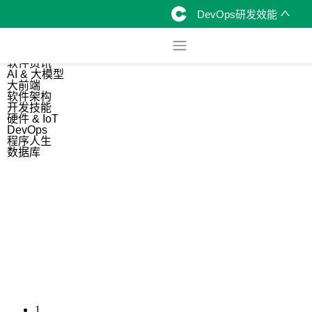
DevOps研发效能
综合
开源资讯
软件资讯
AI & 大模型
大前端
软件架构
开发技能
硬件 & IoT
DevOps
程序人生
数据库
1