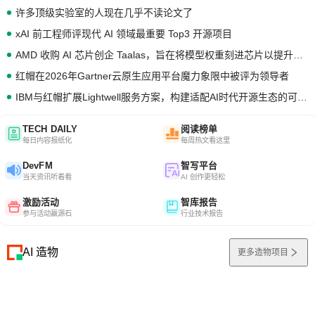
许多顶级实验室的人现在几乎不读论文了
xAI 前工程师评现代 AI 领域最重要 Top3 开源项目
AMD 收购 AI 芯片创企 Taalas，旨在将模型权重刻进芯片以提升推理性能
红帽在2026年Gartner云原生应用平台魔力象限中被评为领导者
IBM与红帽扩展Lightwell服务方案，构建适配AI时代开源生态的可信基础设施
TECH DAILY
阅读榜单
每日内容报纸化
每周热文看这里
DevFM
智写平台
当天资讯听着看
AI 创作更轻松
激励活动
智库报告
参与活动赢源石
行业技术报告
AI 造物
更多造物项目