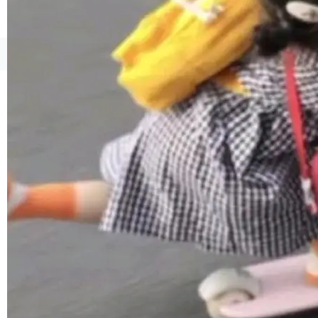
貌。数据显示，微软和 Meta 主要依托充沛的经
营现金流来覆盖资本开支，其资本支出覆盖率分
别达到155% 和106%;而SpaceXAI的经营现金
©OSCHINA(OSChina.NET)
京ICP备2025119063号
流仅能覆盖资本开支的12...