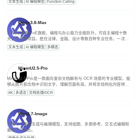
文本生成
AI 编程模型
Function Calling
文案处理等普惠刚需场景。
Qwen3.8-Max
2.4万亿参数MoE旗舰，编程与办公能力全面跃升，可自主编程十数
天交付完整项目。胜任法律、金融、设计等数百种专业任务，一次对
话端到端交付生产级成果。原生视觉理解贯穿规划、执行与验证全流
文本生成
AI 编程模型
多模态
程，支持超长文档与长视频的深度语义解析。长程任务中自主规划与
闭环迭代，持续进化。
MinerU2.5-Pro
MinerU2.5-Pro是一款面向复杂文档解析与 OCR 场景的专业模型，能
够从图片和文档中识别文字、理解页面布局，并将非结构化内容转换
为便于存储、检索和二次处理的结构化结果。
8K
多语言
文档处理/OCR
Wan2.7-Image
万相 2.7 图像生成与编辑模型，支持组图、多图参考、交互式编辑和
最高 2K 输出。