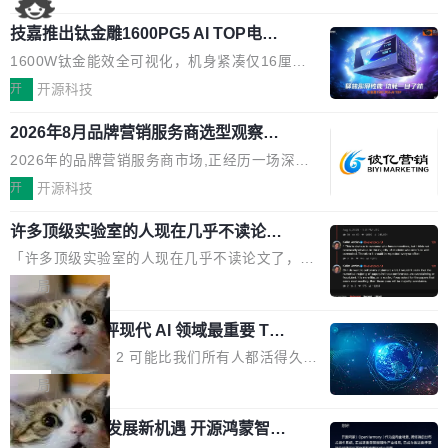
国消费者调研则指出,37%的用户在有明确购买需
工具栏功能，能让你在任意网页选中文本就直接
了，你为什么还要再做一个"，我都觉得这个问题
求时倾向于先问AI。几组数据指向一致:GEO已
技嘉推出钛金雕1600PG5 AI TOP电
用 AI，完全不用切换标签页。 划词工具栏是什
问得好。 因为我自己也是从用户变成开发者的。
从营销"加分项"变成品牌在AI时...
源：为发烧级主机与本地AI算力打造旗
么 安装 AI Helper 后，在任意网页选中文本，选
现有产品的天花板 我用过不少 AI 浏览器插件。
1600W钛金能效全可视化，机身紧凑仅16厘米
舰供电方案
区旁边会自动浮现一个工具栏： 工具 功能 典型
刚开始觉得都挺好——选中一段文字，弹出解
继2026台北电脑展首度亮相后，技嘉科技近日正
开
开源科技
场景 AI 搜索 联网搜索相关信息 看到陌生概念，
释；写邮件时帮你润色；看英文网页给你翻译摘
式发布钛金雕1600PG5 AI TOP电源。这款高端
想快速了解背景 解释 让 AI 解释选中文本 读到
要。但用久了你会发现，它们本质上都是同一类
2026年8月品牌营销服务商选型观察：
电源专为发烧级DIY主机与本地AI算力平台打
费解...
从流量思维到品牌资产思维的范式转移
东西：一个带网页上下文的聊天框。 它们能读取
造，整机长度仅16厘米，提供1600W额定功率
2026年的品牌营销服务商市场,正经历一场深刻
页面的文本，然后把文本丢给大模型，再返回一
与80PLUS钛金能效；支持ATX 3.1与PCIe 5.1
的价值重构。全球全案品牌代理机构市场从2025
开
开源科技
段回答。仅此而已。 这当然有用，但总觉得差点
规范，结合服务器级元件、完善供电线材与内置
年的83.1亿美元增长至2026年的86.6亿美元,年
意思。比如我在一个后台管理系统里，需要填50
实时LCD监控屏，可充分满足当下高阶PC主机
许多顶级实验室的人现在几乎不读论文
复合增长率达5.44%,预计2032年将突破120亿美
个表单字段，每个字段还有联动逻辑；比如我
了
的严苛使用需求。 澎湃功率，紧凑机身 钛金雕1
元。数字广告与公共关系相关服务市场更是从20
「许多顶级实验室的人现在几乎不读论文了，而
想...
600PG5 AI TOP具备强悍输出功率，同时实现
25年的8463亿美元扩张至2026年的8763亿美
且他们认为 ICLR/ICML/NeurIPS 充斥着大量过
局
机身尺寸大幅精简。整机长度仅16厘米，属于同
元。数字的背后是一个清晰的事实——品牌对专
度宣传和欺诈。」 OpenAI 研究员 Keller Jorda
功率段机身尺寸十分紧凑的1600W电源产品。小
业化营销服务的需求从未如此迫切。 但市场扩容
xAI 前工程师评现代 AI 领域最重要 Top
n 这条推文引发了广泛讨论。他不是在说风凉
巧机身有效提升市面主流标准A...
3 开源项目
的同时,服务商的竞争逻辑正在改变。2026年Top
话，他是说出了一个圈内人尽皆知但很少公开捅
Flash Attention 2 可能比我们所有人都活得久。
Agency年度合辑的观察指出,“产品”这个离消费
破的事实。 Jordan 随后补充了一句软化声明：
这句话不是来自某个技术博客，而是出自 Hieu
局
者最近的载体,在整个品牌营销层面的权重显著变
「我不认为这些会议上大部分论文都在过度宣传
Pham 的一条推文。Hieu Pham 是谁？他是 xAI
高了。全域营销服务商的竞争正在从规模转向深
或造假。问题是，作为读者，如果你筛选出那些
共商智能硬件发展新机遇 开源鸿蒙智能
的早期工程师之一，在 Grok 训练基础设施团队