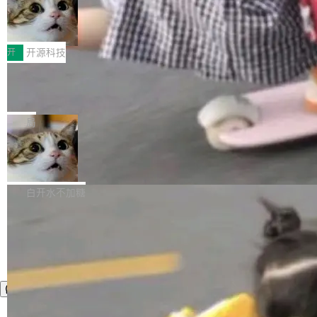
者部落知识"。 换个写法。Rust 的 enum，两个
样。这是 Sandstorm.io 的重制版，我十年前的
鲁大师7月新机性能/流畅/AI榜：vivo夺
计思路很直接：每个对象是一个独立的 SQLite
变体：Switchable...
性能、流畅双第一，三星Galaxy Z系列
那个创业公司。不同的是，这次它构建在 Cloudf
数据库，按名称寻址，复制到你自己的 S3 兼容
2026年7月的手机市场，由于存储等硬件成本暴
新折叠缺席
lare Workers 上——我花了九年时间搭建的平台
存储库里。节点之间只通过这个存储库协调——
增，手机厂商的日子也不好过啊，新机速度明显
开
开源科技
——并且深度集成了 AI。这基本上是我十年秘密
没有控制平面，没有共识协议。每个对象自带一
放缓，因此硝烟味淡了许多。新机参数规格除开
计划的顶峰。 十年前，Ken...
个小型数据库，应用天然按分片构建，单个数据
Zed 推出 DeltaDB，一个记录 commit
高价的三星折叠（三星Galaxy Z Fold8 Ultra / Z
之间所有操作的版本控制系统
库的竞争和爆炸半径问题在设计层面就被消除
Fold8 / Z Flip8）外，其余要么是中低端机器，
Zed 编辑器团队发布了新项目——DeltaDB，一
了。 闲置的 cell 会休眠到几乎不占资源。当 cel
例如iQOO Z11i、REDMI Note 17、REDMI No
个在 git commit 之间记录每一次编辑操作的版
局
l 迁移或唤醒时，新宿主从 S3 恢复 SQLite 数据
te 17 Pro、OPPO K15，要么是vivo X300 E这
本控制系统。目前处于 Early Access 阶段。 De
库继续执行。存储库是持久化的唯一真相...
样的次旗舰。 Galaxy Z Fold8 Ultra / Z Fold8 /
SpaceXAI 单季资本开支达 183 亿美元
ltaDB 的核心思路直接写在 landing page 最显
Z Flip8三款折叠屏新机均在7月22日发布，且全
眼的位置：「Software is made between com
根据风险投资人Tomer Tunguz 博客（VC 分
部搭载骁龙8 Elite Gen5 for Galaxy，它们本该
mits」——软件是在 commit 之间写出来的。git
析）披露的最新分析与第二季度业绩报告，Spac
白开水不加糖
是7月性...
只记录了你提交的最终状态，但真正的工作过程
eXAI在上个季度的总资本支出飙升至183.7亿美
——打字、删改、试错、agent 对话——都在 co
元。其中，绝大部分资金被直接用于 AI 领域，
mmit 之间的空隙里丢失了。 DeltaDB 要做的就
金额高达158.3亿美元，这一单项投入已经逼近
是把这段空隙补上。 回退到任何一次编辑：Delt
微软同期总资本开支的四成。 与亚马逊、Alpha
aDB 捕获 commit 之间的每一次操作，...
bet、微软以及 Meta 等传统科技巨头相比，Spa
ceXAI的资金消耗速度尤为引人瞩目。然而，支
撑庞大支出的资金来源却呈现出截然不同的面