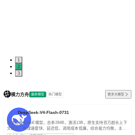
1
2
3
模力方舟
最新模型
热门模型
更多大模型
DeepSeek-V4-Flash-0731
高效轻量化MoE模型，总参284B，激活13B，原生支持百万超长上下
文能力。推理速度快、延迟低、调用成本低廉，综合能力均衡，主打
高并发、轻量化任务，适合日常对话、内容创作、基础 RAG、批量