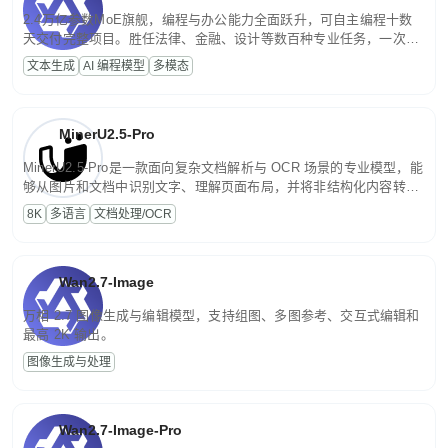
2.4万亿参数MoE旗舰，编程与办公能力全面跃升，可自主编程十数
天交付完整项目。胜任法律、金融、设计等数百种专业任务，一次对
话端到端交付生产级成果。原生视觉理解贯穿规划、执行与验证全流
文本生成
AI 编程模型
多模态
程，支持超长文档与长视频的深度语义解析。长程任务中自主规划与
闭环迭代，持续进化。
MinerU2.5-Pro
MinerU2.5-Pro是一款面向复杂文档解析与 OCR 场景的专业模型，能
够从图片和文档中识别文字、理解页面布局，并将非结构化内容转换
为便于存储、检索和二次处理的结构化结果。
8K
多语言
文档处理/OCR
Wan2.7-Image
万相 2.7 图像生成与编辑模型，支持组图、多图参考、交互式编辑和
最高 2K 输出。
图像生成与处理
Wan2.7-Image-Pro