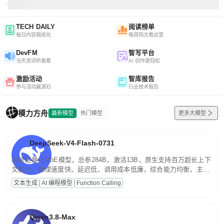
TECH DAILY
阅读榜单
每日内容报纸化
每周热文看这里
DevFM
智写平台
当天资讯听着看
AI 创作更轻松
激励活动
智库报告
参与活动赢源石
行业技术报告
模力方舟
最新模型
热门模型
更多大模型
DeepSeek-V4-Flash-0731
高效轻量化MoE模型，总参284B，激活13B，原生支持百万超长上下
文能力。推理速度快、延迟低、调用成本低廉，综合能力均衡，主打
高并发、轻量化任务，适合日常对话、内容创作、基础 RAG、批量
文本生成
AI 编程模型
Function Calling
文案处理等普惠刚需场景。
Qwen3.8-Max