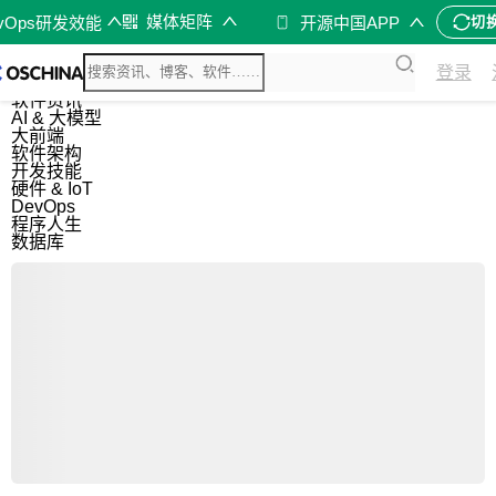
媒体矩阵
evOps研发效能
开源中国APP
切
综合
登录
开源资讯
软件资讯
AI & 大模型
大前端
软件架构
开发技能
硬件 & IoT
DevOps
程序人生
数据库