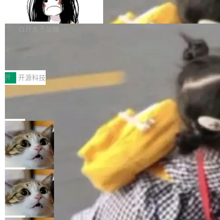
容的百科平台，被马斯克视为传统众包百科网站
Apache Doris 4.1 全面增强 Iceberg：
声明 LocaleResolver、注册 LocaleChangeInt
支持 UPDATE、MERGE INTO 与 Iceb
维基百科的替代方案。Lawfare 调查发现，无论
erceptor…五六步之后才能看到第一行翻译文
Apache Doris 4.1 要补齐的，正是缺失的那一
erg V3
热门页面还是低关注度页面，均未出现近期更
本。 Solon 换了个方式。整个 i18n 模块围绕三
半。在已有查询能力的基础上，Doris 进一步支
白开水不加糖
新，相关问题并非局限于特定领域，而是在不同
个解析器、一个注解、一个工具类展开——没有
持了 UPDATE、DELETE、MERGE INTO 等数
主题和访问量页面中普遍存在。 调查人员最初认
XML、没有拦截器注册、没有样板配置。 资源
Testin XAgent：CIO智能测试落地指南
据修改操作、完整的表结构管理与分区演进，以
为，Grokipedia可能只是限...
文件的约定 把文件放到 resources/i18n/ 下： r
及 rewrite_data_files、expire_snapshots 等日
7月30日，TiD2026质量竞争力大会在北京中关
esources/i18n/messages.properties ...
常维护操作，并完整支持 Iceberg V3 格式。
村国家自主创新示范区会议中心开幕。本届大会
开
开源科技
由中关村智联软件服务业质量创新联盟主办，以
让非法状态不可表示：一篇关于 ADT
“智构可信·质创未来——AI原生时代的质量新范
的帖子在 Reddit 火了
式”为主题，直面AI从实验室走向规模化产业落地
有一种东西，一旦用过就回不去了。Alex Fedos
的核心质量命题。会上，《2026智能研发生产力
eev 管它叫"软件设计的基石"。 他说的东西不新
局
工具选型手册》发布，Testin云测的Testin XAge
鲜——代数数据类型（ADT），尤其是和类型
nt智能测试系统入选AI测试领域代表产品。对CI
Cloudflare 开源内部企业 AI 平台 Clou
（sum type）。但他说清楚了一件事：这不是类
dflare OS
O而言，这提示了一个转变：AI测试正在从效率
型系统的学术体操，是日常编码的思维方式。 文
Cloudflare 发布了一个开源项目 Cloudflare O
工具升级为企业的质量基础设施。 CIO面对的新
章从一个简单的例子切入。一个网站的深色主题
S。如果你只看官方博客，你会觉得这是又一
局
现实 过去两年，CIO们的焦虑清单上多了两项：
设置，如果用布尔值 + 可空字段来表示——bool
个"AI 知识库 + 聊天机器人"——每个大厂都在
一是如何让大模型和智能体应用安全地从PoC走
Deno 团队开源 Celld，可自托管的分
ean 表示是否可切换，nullable 的默认模式、浅
做，没什么新鲜的。 但 Kenton Varda 在 Twitte
向生产，二是如何让测试团队跟得上AI应用...
布式 Durable Objects
色方案、深色方案——会产生大量无意义的组
r 上把事情说清楚了： 今天我们发布了 Cloudfla
Ryan Dahl 领导的 Deno 团队推出了最新开源项
合。方案缺了、配置冲突了、全 null 了。要知道