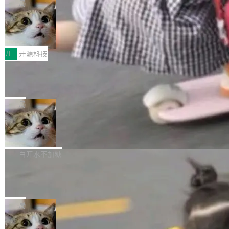
re OS，一个带连接器的聊天机器人，跟其他所
目 Celld，一个能在自己机器上运行 Cloudflare
局
哪些组合有效，作者说，你得靠"文档、校验、或
有科技公司做的一样。只不过，实际上它不一
Workers 和 Durable Objects 的守护进程。 设
者部落知识"。 换个写法。Rust 的 enum，两个
鲁大师7月新机性能/流畅/AI榜：vivo夺
样。这是 Sandstorm.io 的重制版，我十年前的
计思路很直接：每个对象是一个独立的 SQLite
变体：Switchable...
性能、流畅双第一，三星Galaxy Z系列
那个创业公司。不同的是，这次它构建在 Cloudf
数据库，按名称寻址，复制到你自己的 S3 兼容
2026年7月的手机市场，由于存储等硬件成本暴
新折叠缺席
lare Workers 上——我花了九年时间搭建的平台
存储库里。节点之间只通过这个存储库协调——
增，手机厂商的日子也不好过啊，新机速度明显
开
开源科技
——并且深度集成了 AI。这基本上是我十年秘密
没有控制平面，没有共识协议。每个对象自带一
放缓，因此硝烟味淡了许多。新机参数规格除开
计划的顶峰。 十年前，Ken...
个小型数据库，应用天然按分片构建，单个数据
Zed 推出 DeltaDB，一个记录 commit
高价的三星折叠（三星Galaxy Z Fold8 Ultra / Z
之间所有操作的版本控制系统
库的竞争和爆炸半径问题在设计层面就被消除
Fold8 / Z Flip8）外，其余要么是中低端机器，
Zed 编辑器团队发布了新项目——DeltaDB，一
了。 闲置的 cell 会休眠到几乎不占资源。当 cel
例如iQOO Z11i、REDMI Note 17、REDMI No
个在 git commit 之间记录每一次编辑操作的版
局
l 迁移或唤醒时，新宿主从 S3 恢复 SQLite 数据
te 17 Pro、OPPO K15，要么是vivo X300 E这
本控制系统。目前处于 Early Access 阶段。 De
库继续执行。存储库是持久化的唯一真相...
样的次旗舰。 Galaxy Z Fold8 Ultra / Z Fold8 /
SpaceXAI 单季资本开支达 183 亿美元
ltaDB 的核心思路直接写在 landing page 最显
Z Flip8三款折叠屏新机均在7月22日发布，且全
眼的位置：「Software is made between com
根据风险投资人Tomer Tunguz 博客（VC 分
部搭载骁龙8 Elite Gen5 for Galaxy，它们本该
mits」——软件是在 commit 之间写出来的。git
析）披露的最新分析与第二季度业绩报告，Spac
白开水不加糖
是7月性...
只记录了你提交的最终状态，但真正的工作过程
eXAI在上个季度的总资本支出飙升至183.7亿美
——打字、删改、试错、agent 对话——都在 co
Meta 发布终端编程 Agent“Muse Cod
元。其中，绝大部分资金被直接用于 AI 领域，
e” 和 Muse Spark 1.2 模型
mmit 之间的空隙里丢失了。 DeltaDB 要做的就
金额高达158.3亿美元，这一单项投入已经逼近
Meta 今天发布了两款 AI 产品：Muse Code，
是把这段空隙补上。 回退到任何一次编辑：Delt
微软同期总资本开支的四成。 与亚马逊、Alpha
一个在终端里运行的编程 agent；Muse Spark
局
aDB 捕获 commit 之间的每一次操作，...
bet、微软以及 Meta 等传统科技巨头相比，Spa
1.2，驱动这个 agent 的新模型。一句话概括：
ceXAI的资金消耗速度尤为引人瞩目。然而，支
美团开源 LoHoSearch，用知识图谱校
你可以用 curl -fsSL https://dev.meta.ai/install.