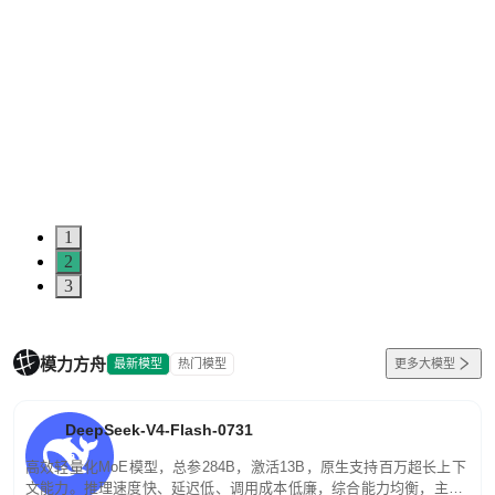
1
2
3
模力方舟
最新模型
热门模型
更多大模型
DeepSeek-V4-Flash-0731
高效轻量化MoE模型，总参284B，激活13B，原生支持百万超长上下
文能力。推理速度快、延迟低、调用成本低廉，综合能力均衡，主打