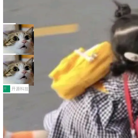
工资的是慕尼黑市政府。 libexpat 是一个 C99
<ul> <li>现在建议列表会显示更多结果，方便用
编写的流式 XML 解析器，MIT 许可证。和 libx
Cloudflare Computer 开源：你的 Age
户查找历史记录和切换到已打开的标签页。（<a
nt 需要一台电脑，而不是一个容器
ml2 一样，它是世界上使用最广泛的 XML 解析
href="https://bugzilla.mozilla.org/show_bug.c
Cloudflare 开源了名为 @cloudflare/computer
库之一。你的操作系统、浏览器、无数的基础设
gi?id=2019042">Bug&nbsp;2019042</a>）</l
的 npm 包。项目的核心论点是：容器不适合 Ag
局
施软件，很可能都在用它。而过去十年，维护它
i> <li>现在，助手可以直接使用 Exa 的网络搜索
ent 计算。真正适合的，是 Isolate。 Cloudflare
的人一直在用业余...
结果回答问题，而无需将问题转交给搜索引擎。
OpenAI 公开邮件和聊天记录回应苹果
工程师在这件事上没什么可谦虚的——他们用 W
诉讼，称“Apple is getting this wron
（<a href="https://bugzilla.mozilla.org/show_
orkers 跑了十年 Isolate。用 CEO Matthew Pri
上个月，苹果一纸诉状把 OpenAI 告上法庭，指
g”
bug.cgi?id=204...
nce 的话说：「我们一生都在用 Isolate 运行代
控其挖角苹果前员工并窃取商业秘密。苹果的诉
局
码，而 AI Agent 不需要容器，它们需要的是 Iso
状把 OpenAI 描述成一个系统性地从前东家挖
late。」 容器为什么不合适 容器的问题在于启动
HUAWEI MatePad Edge上架WorkBu
人、套取机密信息的对手。 OpenAI 没发律师
ddy鸿蒙PC版，说话就能干活的AI办公
和销毁都太重了。一个 Agent 要执行的任务可能
函，也没选择庭外沉默。它在官网贴了一篇博
全能AI工作台WorkBuddy鸿蒙PC版上架HUAWE
搭子
只需要几毫秒的 CPU 时间，但容器从冷启动到
文，标题只有六个字：Apple is getting this wro
I MatePad Edge应用市场，直接下载即可使
开
开源科技
就绪要花数秒。如果未来有十...
ng。 然后，它把邮件往来和 iMessage 聊天记
用，与鸿蒙电脑上的体验一致。值得一提的是，
录全贴了出来。 他发错人了 苹果外部律师 Gabr
FFmpeg 9.0 发布：代号“Lei”，以此纪
这是目前市面上唯一支持平板接入WorkBuddy P
念中国开发者雷霄骅
iel Gross 来自 Weil 律所，2 月 23 日下午 5:53
C版的产品，搭载“人机双写”重磅功能——你写
全球知名开源多媒体框架 FFmpeg 今天正式发
给 OpenAI 总法律顾问 Che Chang 发了封邮
你的，AI写AI的，同屏协作互不干扰。一句话让
布了 9.0 版本。这个版本除了带来新一代音视频
局
件，附了一封长信，要求 OpenAI 配合调查前苹
AI帮你干活，现在开启全新体验！ 温馨提示：
处理能力和硬件加速支持之外，还有一个特殊之
果员工带走机密信...
体验WorkBuddy鸿蒙PC版前，请将 HUAWEI M
亚马逊成本失控：AI 写代码烧掉 1215
处：FFmpeg 9.0 的代号是“Lei”。 这个名字，