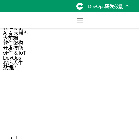
DevOps研发效能
综合
开源资讯
软件资讯
AI & 大模型
大前端
软件架构
开发技能
硬件 & IoT
DevOps
程序人生
数据库
1