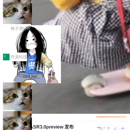
安全与合规要求。对于大多数普通研发场景，公
渐丰富，用户关注的重点也在发生变化：不只是
Gemini 的架构师。Google 首席科学家。 Jeff D
有云模型能够满足快速试用和效率提升的需求。
让AI用起来，还要进一步看清混合算力时代下，
🔥 SolonCode v2026.8.4 发布：界面
ean 在 Google 工作了 27 年后，宣布离职。 他
但对于金融、能源、医疗等对数据安全要求较...
字体可调、22 种语言、记忆搜索增强
Token花在哪里、算力是否被充分利用，以及持
不是一个人走。一同离开的还有 Sanjay Ghema
打开终端就能上岗的全中文编码智能体，这一轮
续增长的AI成本该如何优化。 深信服AI算力网关
wat（Google 员工编号 23，Jeff Dean 二十多
把「看得清、用母语、记得住」三件事一次补
梅子酒好吃
正是围绕这些实际问题，从Token治理和成本治
年的编程搭档，MapReduce 和 Bigtable 的共同
齐。 SolonCode 是什么 SolonCode 是杭州无
理两个方面，让用户的每一份算力都看得清、管
作者）、Quoc Le（Google 大脑核心成员，Se
让“代码语义理解”深度释放AI Coding
耳科技研发的企业级终端编码智能体——一位全
得住、用得稳、省得下、更安全！ 一、从现在开
价值潜能：华为云码道（CodeArts）
q2Seq 和 DocAI 的共同发明人）以及 Oriol Vin
中文驱动的数字员工，自主理解需求、规划步
一、代码仓深度理解技术的作用与价值 在软件工
始，Token使用一目...
代码仓技术解析
yals（Gemini 联合负责人，AlphaSta...
骤、编写代码。不挑模型、不挑平台，curl 一行
程实践中，代码仓是企业核心知识资产的主要载
开
开源科技
装完即用。 开源地址：Gitee · GitCode · GitHu
体。企业级代码仓库通常包含数十万乃至数百万
b 安装 支持 Java 8+（8~26）、macOS / Linu
一条“删库”命令跑 17 小时，算法工程
个文件，其规模远超单次模型调用可承载的上下
师删光 89TB 数据只为干私活
x / Windows / Harmony PC。 # macOS / Linu
文窗口。随着项目规模的持续扩张与代码历史的
最高人民检察院8月4日公布了一起案件：北京一
x / Harmony PC curl -fsSL https://solon.noea
不断累积，代码仓中的模块关系、接口契约、业
名90后算法工程师王某，为了给自己接的私活腾
局
r.org/solon...
务逻辑等关键信息往往分散于数十乃至数百个文
服务器空间，删光了公司AI游戏部门的全部核心
件之中，形成高度复杂的知识关联网络。传统的
Cloudflare 分享推理优化实践：KV ca
数据。 王某2024年1月入职东城区某科技公司AI
che 量化 + 权重压缩，吞吐量提升 4
代码检索手段（如关键词匹配、目录遍历）仅能
短剧部门，有互联网大厂背景。在公司内部架构
Kimi 和 GLM 是当前最强的大模型系列之一，但
1%，成本降 30%
在语法层面完成文本定位，难以触及代码的语义
调整期间，部门三次通知全员将数据从A集群迁
它们有一个共同的问题：太吃显存了。月之暗面
局
内涵与结构关联，导致开发者使用代码智能体在
移到B集群，王某都回复了"收到"。 他没有迁移
的 Kimi K 系列和智谱的 GLM 都是长上下文、M
理解大规模代码仓时面临显著"代码仓理解"瓶
数据。2024年9月3日下午4点，他使用此前登录
腾讯混元 Hy ASR3.0preview 发布
oE 架构的大模型，好用到让人上瘾，但 GPU 显