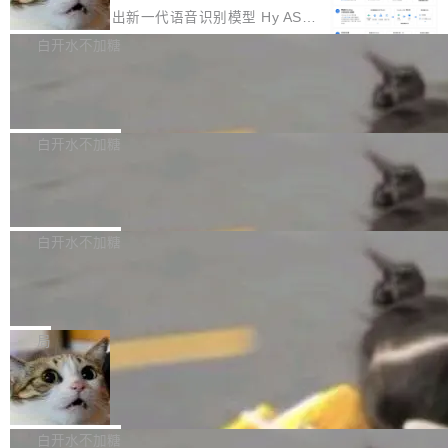
颈。 代码仓深度理解服务（以下简称" CodeBas
的账号密码进入A集群，输入了一条被程序员圈
存永远不够用。 Cloudflare 的 Workers AI 团队
腾讯混元正式推出新一代语音识别模型 Hy ASR
e深度理解服务"）是华为云码道（CodeA...
称为"删库跑路"的命令——最高管理员权限、无
一直在跑这些模型的推理。他们在官方博客上发
3.0preview。基于最新一代大语言模型 Hy3 的
白开水不加糖
需确认、强制递归删除。17个小时后，运维人员
了一篇技术文章，详细拆解了三种让大模型在 G
语言理解能力，以及融合了高精度语音识别与深
发现异常并中止进程时，89TB数据已经没了。
PU 上跑得更省、更快的技术手段——KV cache
Pale Moon 34.3.2 发布，苍月浏览器
度语义理解能力，实现了语音识别能力的全面升
删掉的是AI游戏部门的全部开发文件，包括公司
量化、模型权重压缩、以及共享 KV cache 的完
级。 根据介绍，Hy ASR3.0preview 目标在于：
Pale Moon 34.3.2 现已发布，这是一个安全更
自研的多个文生3D和...
整性保护。效果是：吞吐量提升 41%，每 token
让语音识别不再只是听清，而是真正听懂。通过
新和少量网页兼容性修复版本。 Changes/fixe
白开水不加糖
成本降低 30%，精度不变。 FP8 省的不仅是显
先理解你的语境和意图，再把准确的文字直接给
s： 实现了URL.Parse()便捷功能 对浏览器内部
存 KV cache 是推理时最吃显...
PostgreSQL 18/19 新特性深度解读
到你。从“逐字转写、单点优化”演进为“理解语
函数添加了多项边界检查，以避免潜在的越界访
境、兼容场景、一键直出”。 Hy ASR 3.0 previe
问、下溢和溢出。（DiD） 修复了加载和解析内
演讲者分享了一个有趣的实践：面对 PG 18 已
w 不要求标准普通话，方言识别覆盖粤语、吴语
容提供的字体时出现的几个问题 为避免音频加
发布的 Release Notes，他利用 AI 工具（如 Co
白开水不加糖
等 10 大方言片区和 20 余个二级小片区。在开
载、处理和播放过程中可能出现的一系列错误，
pilot）对数千条 commit 日志进行自动分析，先
源评测集中，Hy ASR 3.0 preview 在多语种的
慕尼黑市政府为全职开源项目维护者提
对音频采样频率设定了下限 采样率低于 8kHz
让模型总结出三十余条潜在特性，再逐条要求生
WER（...
供资助
（通常被认为是 "telephone"/"walkie-talkie" 音
成详细解释和代码校验，最终筛选出对用户体感
"在过去大约 10 年的大部分时间里，libexpat 的
质的最低采样率）的音频格式将被拒绝 修复了 C
最强的若干项。对于尚未正式发版的 PG 19，则
维护工作一直与我的日常工作、家务、社交生活
局
SS 圆角虚线样式中可能存在的问题 如果表单中
通过拉取过去一年内（从 PG 18 Beta1 时间点
和休闲娱乐竞争时间。" 这是 libexpat 维护者 S
的图像元素不在同一个子树中，则它们将不再关
至今）的所有 commit，同样交由 AI 分析提炼。
Firefox 153.0.3 发布
ebastian Pipping 写在博客里的话。8 月 4 日，
联 加...
经过人工复核，准确度令人满意。这一方法也为
他宣布了一个新消息：从 2026 年 8 月 1 日起，
Firefox 153.0.3 现已发布，具体更新内容如
社区爱好者提供了高效跟踪新版本的思路。
他可以全职维护 libexpat 了，最长 6 个月。发
下： New Smart Window 包含多项增强功能：
白开水不加糖