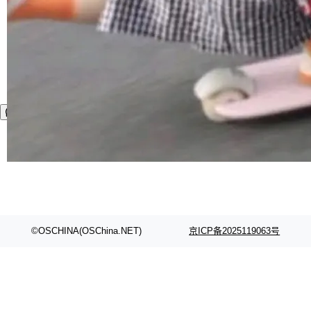
万元，超预算 860%
atePad Edge 升级至 HarmonyOS 6.1.0.135S
来自中国开发者雷霄骅（Lei Xiaohua）。 对于
外媒近日曝光了亚马逊的多份内部报告显示，AI
P9 patch03及以上版本。 *升级路径：设置 > 搜
很多中国音视频开发者而言，这个名字并不陌
导致公司在多个项目上超支。《金融时报》报道
白开水不加糖
索“软件更新” > 检查更新，即可搜索新版本，下
生。十年前，他通过大量中文技术文章、源码分
称，仅一个项目的成本超支就高达 180 万美元
载安装完成升级即可。 没有...
Hugging Face CEO 发声：中国正在开
析和开源示例，让一代开发者第一次真正理解 F
（约合人民币 1215 万元）。 具体来说，一名工
源模型上碾压我们
Fmpeg，也成为很多人进入音视频开发领域的
程师借助 Anthropic 旗下 Claude Sonnet 模型
"他们正在开源模型上碾压我们。" Hugging Fac
“启蒙老师”。 而今年，恰好是雷霄骅离世十周
编写程序，目标是完成电商平台作者信息与商品
e CEO Clément Delangue 在 CNBC 的采访里
局
年。FFmpeg 社区最终选择用一个大版本的名
列表的数据匹配 —— 一项常规的数据处理任
没有拐弯抹角。他说中国正在赢得 AI 竞赛，而
字，留下了这份纪念。 雷霄骅曾是中国传媒大学
当 AI agent 把源码变成了最好的扩展系
务，最终却产生了 180 万美元的账单，实际支出
且按目前的速度，中国 AI 工具预计在今年底或
数字电视技术方向的博士生，长期从事视频、音
统，开发者工具必须开源
超出原定预算 860%。 更令人意外的是，该项目
2027 年就能追上美国前沿实验室的水平。 Dela
五年前，David Crawshaw 问过很多软件工程师
频技...
最终并未成功落地，而高额算力消耗持续运行长
ngue 把原因归结为一件事：开放协作。中国的
一个问题：你写过什么给自己用的程序？答案几
局
达 5 个月，公司直到财务对账时才察觉异常。这
AI 开发者在一个共享和协作的生态里加速迭代，
乎都是没有。工程师们整天用别人写的程序写程
意味着一个无人看管的 AI 程序，在近半年时间
而美国模型厂商在"闭门造车"。他的原话是 "buil
DeepSeek Harness 宣布内测邀请，全
序给别人用。偶尔有人自己写个博客系统、智能
里日夜不停地"烧钱"。 复盘显示，...
网最大规模开源 Agent 路演现场诞生
ding in silos"——各自为战，互不通气。 这个判
家居控制、家庭实验室，都算稀奇事。 Crawsh
一条内测招募帖，发出去的时候大概没人想到它
断从他嘴里说出来分量不同。Hugging Face 是
aw 是 Shelley 的作者，一个开源 AI coding age
会变成一场开源 Agent 生态的路演。 8月1日，
局
全球最大的开源 AI 平台，上面跑着上百万个模
nt。他最近在博客上写了一篇文章，核心论点很
DeepSeek Harness 团队负责人崔添翼（tiany
型。谁在开源赛道上领先，...
简单：开发者工具必须开源。 理由不是传统的自
商汤 SenseNova U1.5-Lite-Preview
i）在 X 上发帖： 「如果你是 Agent Harness 相
开源
由软件情怀，而是一个跟 AI agent 直接相关的
关开源项目的开发者，希望参加 DeepSeek Har
商汤科技宣布面向社区开源轻量级统一多模态模
技术判断。 两行 prompt 就能个性化任何软件 C
ness 的内测，可以回复或私信联系我。请附上
型的预览版本 SenseNova U1.5-Lite-Preview。
白开水不加糖
rawshaw 给出了两个 prompt。 第一个： "下载