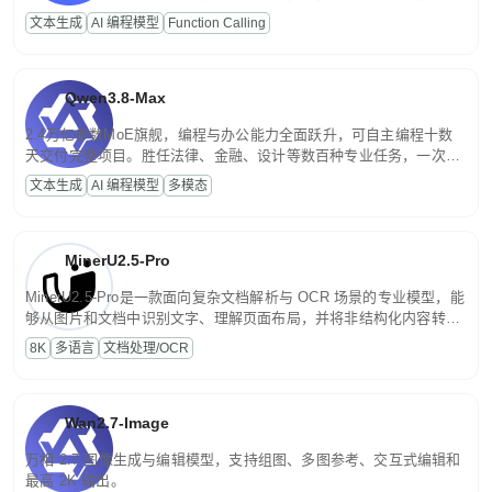
高并发、轻量化任务，适合日常对话、内容创作、基础 RAG、批量
文本生成
AI 编程模型
Function Calling
文案处理等普惠刚需场景。
Qwen3.8-Max
2.4万亿参数MoE旗舰，编程与办公能力全面跃升，可自主编程十数
天交付完整项目。胜任法律、金融、设计等数百种专业任务，一次对
话端到端交付生产级成果。原生视觉理解贯穿规划、执行与验证全流
文本生成
AI 编程模型
多模态
程，支持超长文档与长视频的深度语义解析。长程任务中自主规划与
闭环迭代，持续进化。
MinerU2.5-Pro
MinerU2.5-Pro是一款面向复杂文档解析与 OCR 场景的专业模型，能
够从图片和文档中识别文字、理解页面布局，并将非结构化内容转换
为便于存储、检索和二次处理的结构化结果。
8K
多语言
文档处理/OCR
Wan2.7-Image
万相 2.7 图像生成与编辑模型，支持组图、多图参考、交互式编辑和
最高 2K 输出。