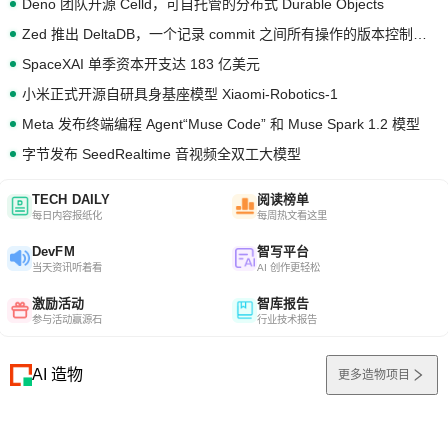
Deno 团队开源 Celld，可自托管的分布式 Durable Objects
Zed 推出 DeltaDB，一个记录 commit 之间所有操作的版本控制系统
SpaceXAI 单季资本开支达 183 亿美元
小米正式开源自研具身基座模型 Xiaomi-Robotics-1
Meta 发布终端编程 Agent“Muse Code” 和 Muse Spark 1.2 模型
字节发布 SeedRealtime 音视频全双工大模型
TECH DAILY
阅读榜单
每日内容报纸化
每周热文看这里
DevFM
智写平台
当天资讯听着看
AI 创作更轻松
激励活动
智库报告
参与活动赢源石
行业技术报告
AI 造物
更多造物项目