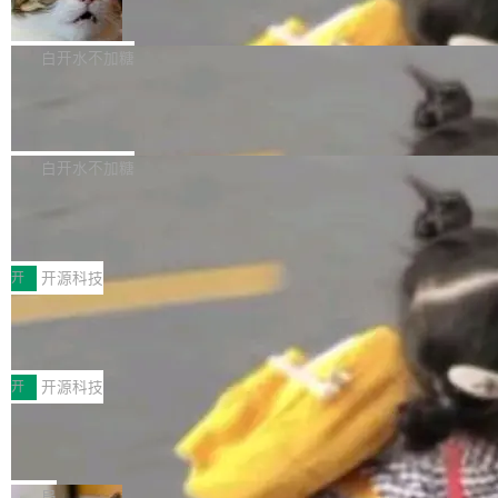
准 AI 能力认知
撑庞大支出的资金来源却呈现出截然不同的面
sh | bash 安装一个能在大项目里自动规划、写
机器出题的前提，是让机器拥有全局视野。整个
貌。数据显示，微软和 Meta 主要依托充沛的经
代码、验证结果的 AI 终端工具。 据介绍，Muse
构建流程可以分为四个环节：建图 → 控制难度
白开水不加糖
营现金流来覆盖资本开支，其资本支出覆盖率分
Code 是 Meta 的编程 agent 产品。它和市场上
→ 质量把关 → 数据概览。
别达到155% 和106%;而SpaceXAI的经营现金
已有的终端编程 agent 在设计理念上有几个明显
腾讯开源 UCL-MPComm 通信库
流仅能覆盖资本开支的12...
的差异点。 异步后台 agent：Muse Code 有一
腾讯网平团队宣布开源了 UCL-MPComm 通信
个主 agent 循环，外加一组后台 agent。这些后
库，并将作为transport接入Mooncake TENT。
白开水不加糖
台 agent...
该通信库针对AI Memory池化场景的数据传输需
CoStrict入选工信部2025人工智能应用
求进行了深度优化，能够实现数据中心内大规模
典型案例
计算节点间多种内存类型的高性能通信。 UCL-
近日，工信部科技司公示《2025人工智能应用典
MPComm将作为一种传输引擎接入Mooncake T
型案例入选名单》，深信服“面向企业研发场景的
开
开源科技
ENT，实现零拷贝传输性能提升30%、非零拷贝
开源 AI 编程平台 CoStrict 应用”凭借卓越的技术
深信服AI算力网关入选工信部人工智能
传输性能最高提升5倍。UCL-MPComm底层基
创新与落地成效成功入选。 全链路私有化部署，
应用典型案例！
于自研UCL-Engine通信引擎，后续腾讯网平将
助力企业AI研发安全落地 当前，越来越多企业已
前不久，工业和信息化部正式发布《2025年人工
持续开源更多基于UCL-Engine的高性能通信组
经开始引入 AI Coding 工具，通过调用公有云模
智能应用典型案例名单》，集中展示人工智能在
开
开源科技
件。 腾讯网平团队在UCL-MPComm中实现了一
型或企业内部部署模型提升研发效率。但随着 AI
各领域的应用成果，覆盖技术底座、行业赋能、
个独立于业务线程的全局通信引擎（Engine），
Jeff Dean 离开 Google：一个时代的结
Coding 从个人辅助工具逐步走向团队级、组织
产品应用、支撑保障、专题等五大方向。深信服
并实...
束，一个实验室的开始
级应用，企业在规模化落地过程中，对安全性、
AI算力网关（AI创新平台）成功入选！ 随着各行
Google 员工编号 20。MapReduce 作者之一。
可控性和代码质量提出了更高要求。 首先是数据
各业的Agent走向规模化建设，算力构成形态逐
Bigtable 作者之一。TensorFlow 的作者之一。
局