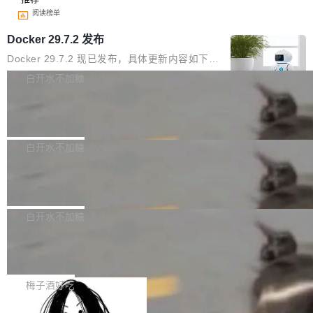
阅读榜单
Docker 29.7.2 发布
Docker 29.7.2 现已发布，具体更新内容如下：
Bug fixes and enhancements 修复多次传递同
白开水不加糖
一环境变量时，docker service create和docker
Apache Fluss 毕业成为顶级项目
service update会发生 panic 的问题。docker/cl
i#7145 修复了 Docker Engine 29.7.0 中引入的
今年 7 月，Apache Fluss 的毕业提案在 Apach
一个回归问题，该问题导致拉取镜像时会拒绝包
e 孵化器项目管理委员会（IPMC）投票中获得
白开水不加糖
含绝对 hardlink 目标的镜像（此类镜像由某些镜
全票通过，随后获 Apache 软件基金会董事会批
像构建工具生成）。moby/moby#53305 修复了
马斯克 AI 百科项目 Grokipedia 被曝数
准。今天，Apache 软件基金会正式宣布 Apach
月未更新
Docker Engine 29.7.0 中引入的一个回归问
e Fluss 孵化毕业，成为 Apache 顶级项目（TL
埃隆·马斯克推出的AI百科项目 Grokipedia 被曝
题，该问题可能导致在旧版 Linux 内核...
P）！这一里程碑不仅标志着 Fluss 迈入新的发
长期停止内容更新，未能实现其作为“AI版维基百
白开水不加糖
展阶段，也将进一步推动流式存储、实时湖仓与
科”替代品的目标。 据 Lawfare 最新调查，自今
AI 数据基础加速融合，为实时数据基础设施的发
Solon I18n：三种解析器，零样板代码
年4月以来，Grokipedia 页面更新功能基本停
展开启新的篇章。
滞，过去三个月内没有任何条目完成更新，用户
如果你在 Spring Boot 里做过国际化，流程大概
提交的编辑请求也长期处于待处理状态。 Groki
是这样的：配 MessageSource 的 Bean、写 R
梅子酒好吃
pedia 于去年底上线，定位为由人工智能生成内
eloadableResourceBundleMessageSource、