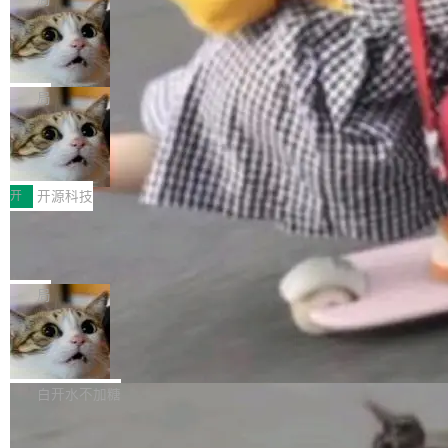
现实 过去两年，CIO们的焦虑清单上多了两项：
设置，如果用布尔值 + 可空字段来表示——bool
个"AI 知识库 + 聊天机器人"——每个大厂都在
一是如何让大模型和智能体应用安全地从PoC走
ean 表示是否可切换，nullable 的默认模式、浅
Deno 团队开源 Celld，可自托管的分
做，没什么新鲜的。 但 Kenton Varda 在 Twitte
向生产，二是如何让测试团队跟得上AI应用...
布式 Durable Objects
色方案、深色方案——会产生大量无意义的组
r 上把事情说清楚了： 今天我们发布了 Cloudfla
Ryan Dahl 领导的 Deno 团队推出了最新开源项
合。方案缺了、配置冲突了、全 null 了。要知道
re OS，一个带连接器的聊天机器人，跟其他所
目 Celld，一个能在自己机器上运行 Cloudflare
局
哪些组合有效，作者说，你得靠"文档、校验、或
有科技公司做的一样。只不过，实际上它不一
Workers 和 Durable Objects 的守护进程。 设
者部落知识"。 换个写法。Rust 的 enum，两个
样。这是 Sandstorm.io 的重制版，我十年前的
鲁大师7月新机性能/流畅/AI榜：vivo夺
计思路很直接：每个对象是一个独立的 SQLite
变体：Switchable...
性能、流畅双第一，三星Galaxy Z系列
那个创业公司。不同的是，这次它构建在 Cloudf
数据库，按名称寻址，复制到你自己的 S3 兼容
2026年7月的手机市场，由于存储等硬件成本暴
新折叠缺席
lare Workers 上——我花了九年时间搭建的平台
存储库里。节点之间只通过这个存储库协调——
增，手机厂商的日子也不好过啊，新机速度明显
开
开源科技
——并且深度集成了 AI。这基本上是我十年秘密
没有控制平面，没有共识协议。每个对象自带一
放缓，因此硝烟味淡了许多。新机参数规格除开
计划的顶峰。 十年前，Ken...
个小型数据库，应用天然按分片构建，单个数据
Zed 推出 DeltaDB，一个记录 commit
高价的三星折叠（三星Galaxy Z Fold8 Ultra / Z
之间所有操作的版本控制系统
库的竞争和爆炸半径问题在设计层面就被消除
Fold8 / Z Flip8）外，其余要么是中低端机器，
Zed 编辑器团队发布了新项目——DeltaDB，一
了。 闲置的 cell 会休眠到几乎不占资源。当 cel
例如iQOO Z11i、REDMI Note 17、REDMI No
个在 git commit 之间记录每一次编辑操作的版
局
l 迁移或唤醒时，新宿主从 S3 恢复 SQLite 数据
te 17 Pro、OPPO K15，要么是vivo X300 E这
本控制系统。目前处于 Early Access 阶段。 De
库继续执行。存储库是持久化的唯一真相...
样的次旗舰。 Galaxy Z Fold8 Ultra / Z Fold8 /
SpaceXAI 单季资本开支达 183 亿美元
ltaDB 的核心思路直接写在 landing page 最显
Z Flip8三款折叠屏新机均在7月22日发布，且全
眼的位置：「Software is made between com
根据风险投资人Tomer Tunguz 博客（VC 分
部搭载骁龙8 Elite Gen5 for Galaxy，它们本该
mits」——软件是在 commit 之间写出来的。git
析）披露的最新分析与第二季度业绩报告，Spac
白开水不加糖
是7月性...
只记录了你提交的最终状态，但真正的工作过程
eXAI在上个季度的总资本支出飙升至183.7亿美
——打字、删改、试错、agent 对话——都在 co
Meta 发布终端编程 Agent“Muse Cod
元。其中，绝大部分资金被直接用于 AI 领域，