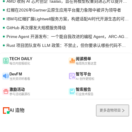
AMD 收购 AI 芯片创企 Taalas，旨在将模型权重刻进芯片以提升推理性能
红帽在2026年Gartner云原生应用平台魔力象限中被评为领导者
IBM与红帽扩展Lightwell服务方案，构建适配AI时代开源生态的可信基础设施
GitHub 再次爆发大规模服务降级
Prime Agent 开源发布：一个能自我改进的编程 Agent，ARC-AGI 3 超越人类专家基线
Rust 项目团队宣布 LLM 政策：不禁止，但你要承认哪些代码不是你写的
TECH DAILY
阅读榜单
每日内容报纸化
每周热文看这里
DevFM
智写平台
当天资讯听着看
AI 创作更轻松
激励活动
智库报告
参与活动赢源石
行业技术报告
AI 造物
更多造物项目