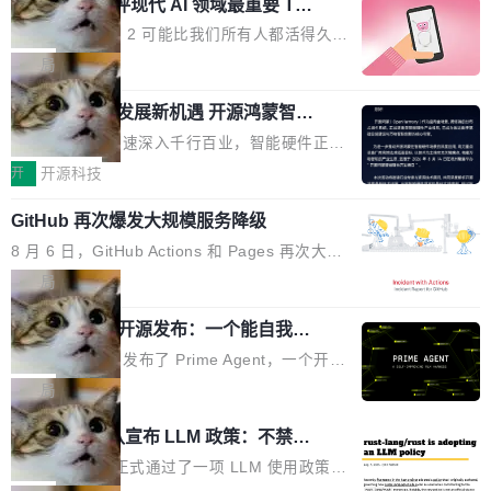
业化营销服务的需求从未如此迫切。 但市场扩容
xAI 前工程师评现代 AI 领域最重要 Top
n 这条推文引发了广泛讨论。他不是在说风凉
巧机身有效提升市面主流标准A...
3 开源项目
的同时,服务商的竞争逻辑正在改变。2026年Top
话，他是说出了一个圈内人尽皆知但很少公开捅
Flash Attention 2 可能比我们所有人都活得久。
Agency年度合辑的观察指出,“产品”这个离消费
破的事实。 Jordan 随后补充了一句软化声明：
这句话不是来自某个技术博客，而是出自 Hieu
局
者最近的载体,在整个品牌营销层面的权重显著变
「我不认为这些会议上大部分论文都在过度宣传
Pham 的一条推文。Hieu Pham 是谁？他是 xAI
高了。全域营销服务商的竞争正在从规模转向深
或造假。问题是，作为读者，如果你筛选出那些
共商智能硬件发展新机遇 开源鸿蒙智能
的早期工程师之一，在 Grok 训练基础设施团队
度,案例厚度、全域覆盖、多线协同...
硬件开发者日杭州站即将举行
看起来最令人兴奋的论文，那它们大部分都是过
工作过。近日他在 X 上发了一条帖子，列出了他
随着万物智联加速深入千行百业，智能硬件正从
度宣传的。」 这才是真正的痛点。不是所有论文
认为现代 AI 领域最重要的三个开源项目。 第一
单点设备迈向智能化、网联化、协同化发展。作
开
开源科技
都有问题，是最吸引眼球的那批论文最有问题。
个名字毫无悬念：Flash Attention 2。 Hieu 的
为面向全场景、跨终端的分布式操作系统，开源
他引用的帖子来自 Mathew Shen，一位 ICLR 2
理由很具体。FA 系列不需要解释，但 FA2 是他
GitHub 再次爆发大规模服务降级
鸿蒙通过统一技术底座和分布式能力，为不同类
026 的读者：「看了篇 ...
认为最重要的一个——复杂度恰到好处，刚好能
型智能设备的开发、连接与互联提供关键支撑，
8 月 6 日，GitHub Actions 和 Pages 再次大规
驱动你去学 CuTe，但还没被那些"邪恶的" Hopp
也为产业链企业探索产品创新与商业增长打开新
模服务降级，Actions 完全不可用超过 5 小时，
局
er++ 优化所淹没，足够容易修改和适配。 更关
的空间。 8月14日，开源鸿蒙智能硬件开发者日
webhook 停发，连自托管 runner 也因调度层故
键的是 FA2 的持久性...
（OHDD：OpenHarmony Hardware Develope
Prime Agent 开源发布：一个能自我改
障无法工作。Pages、Copilot code review、C
进的编程 Agent，ARC-AGI 3 超越人类
r Day）将在杭州启航。活动面向智能硬件产业
opilot coding agent 全部受影响。从检测到完全
Prime Intellect 发布了 Prime Agent，一个开源
专家基线
链企业和开发者，邀请行业专家与资深技术顾
恢复，大约 12 小时。 这是 2026 年 8 月的第六
的编程 Agent Harness，核心设计围绕两个抽
局
问，围绕开源鸿蒙技术能力、设备适配、芯片适
起事故，其中四起与 AI/Copilot 服务相关。 Git
象：Recursive Language Model（RLM）和 C
配、功耗与稳定性调优、兼容性测评及统一互联
Rust 项目团队宣布 LLM 政策：不禁
Hub 员工 kdaigle 在 HN 讨论中贴出了一组数
ontinual Harness。在 ARC-AGI 3 基准测试
等内容展开系统讲解和实战交流，帮助企业进一
止，但你要承认哪些代码不是你写的
据：2025 年全年 10 亿次 commit。现在，每周
上，Prime Agent + Opus 5 的组合达到了 95.
Rust 语言项目正式通过了一项 LLM 使用政策，
步了解开源鸿蒙在智能...
2.75 亿次，全年预计 140 亿次。GitHub...