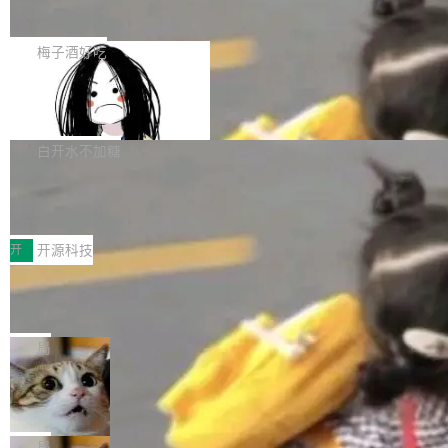
展开启新的篇章。
滞，过去三个月内没有任何条目完成更新，用户
如果你在 Spring Boot 里做过国际化，流程大概
提交的编辑请求也长期处于待处理状态。 Groki
是这样的：配 MessageSource 的 Bean、写 R
梅子酒好吃
pedia 于去年底上线，定位为由人工智能生成内
eloadableResourceBundleMessageSource、
容的百科平台，被马斯克视为传统众包百科网站
Apache Doris 4.1 全面增强 Iceberg：
声明 LocaleResolver、注册 LocaleChangeInt
支持 UPDATE、MERGE INTO 与 Iceb
维基百科的替代方案。Lawfare 调查发现，无论
erceptor…五六步之后才能看到第一行翻译文
Apache Doris 4.1 要补齐的，正是缺失的那一
erg V3
热门页面还是低关注度页面，均未出现近期更
本。 Solon 换了个方式。整个 i18n 模块围绕三
半。在已有查询能力的基础上，Doris 进一步支
白开水不加糖
新，相关问题并非局限于特定领域，而是在不同
个解析器、一个注解、一个工具类展开——没有
持了 UPDATE、DELETE、MERGE INTO 等数
主题和访问量页面中普遍存在。 调查人员最初认
XML、没有拦截器注册、没有样板配置。 资源
Testin XAgent：CIO智能测试落地指南
据修改操作、完整的表结构管理与分区演进，以
为，Grokipedia可能只是限...
文件的约定 把文件放到 resources/i18n/ 下： r
及 rewrite_data_files、expire_snapshots 等日
7月30日，TiD2026质量竞争力大会在北京中关
esources/i18n/messages.properties ...
常维护操作，并完整支持 Iceberg V3 格式。
村国家自主创新示范区会议中心开幕。本届大会
开
开源科技
由中关村智联软件服务业质量创新联盟主办，以
让非法状态不可表示：一篇关于 ADT
“智构可信·质创未来——AI原生时代的质量新范
的帖子在 Reddit 火了
式”为主题，直面AI从实验室走向规模化产业落地
有一种东西，一旦用过就回不去了。Alex Fedos
的核心质量命题。会上，《2026智能研发生产力
eev 管它叫"软件设计的基石"。 他说的东西不新
局
工具选型手册》发布，Testin云测的Testin XAge
鲜——代数数据类型（ADT），尤其是和类型
Cloudflare 开源内部企业 AI 平台 Clou
nt智能测试系统入选AI测试领域代表产品。对CI
（sum type）。但他说清楚了一件事：这不是类
dflare OS
O而言，这提示了一个转变：AI测试正在从效率
型系统的学术体操，是日常编码的思维方式。 文
Cloudflare 发布了一个开源项目 Cloudflare O
工具升级为企业的质量基础设施。 CIO面对的新
章从一个简单的例子切入。一个网站的深色主题
S。如果你只看官方博客，你会觉得这是又一
局