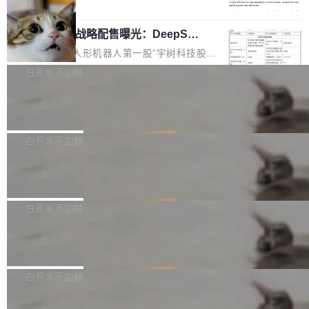
5% RHAE Best@1，超过了 ARC 报告的人类专
覆盖 rust-lang/rust 单一仓库的代码贡献。这不
局
家基线 95.4%。 不是又一个 coding agent 包装
是项目级别的官方立场，目前由五个团队采纳，
宇树科技 IPO 战略配售曝光：DeepSe
器 Prime Agent 的架构和市面上大多数 coding
但它可能是主流开源项目中关于 AI 辅助贡献最
ek 获配 93.3 万股，锁定 36 个月
agent 有本质区别。大多数 agent harness 的设
细致的一份规则。 政策的核心只有一句话：LLM
8月6日晚间，“人形机器人第一股”宇树科技股份
计是基于早期模型的能力—...
可以用来分析、提炼、审阅、建议，但不能用来
有限公司披露IPO发行价格及战略配售结果，杭
白开水不加糖
创作。 具体来说，LLM 生成的代码可以提交，
州深度求索人工智能基础技术研究有限公司（De
但必须满足五个条件：预先安排、非关键、高质
Docker 29.7.2 发布
epSeek）获配93.3399万股，按150.8元/股发行
量、充分测试、充分审查，并且必须披露。LLM
价格计算，认购金额约1.41亿元，股份锁定期为
Docker 29.7.2 现已发布，具体更新内容如下：
不得生成涉及安全性的关键变更，除非作者本身
36个月。 公告显示，本次宇树科技战略配售对
Bug fixes and enhancements 修复多次传递同
白开水不加糖
就是领域专家。即使如此，政策也"强烈不建
象主要包括长期投资机构、与公司业务具有战略
一环境变量时，docker service create和docker
议"这么做。 对于不披露的情况，审核者可以直
合作关系或长期合作愿景的大型企业、科创板保
Apache Fluss 毕业成为顶级项目
service update会发生 panic 的问题。docker/cl
接关闭 PR，无需解释。 政策作者 Jynn Ne...
荐人跟投子公司，以及公司高级管理人员和核心
i#7145 修复了 Docker Engine 29.7.0 中引入的
今年 7 月，Apache Fluss 的毕业提案在 Apach
员工参与设立的专项资产管理计划。其中，Dee
一个回归问题，该问题导致拉取镜像时会拒绝包
e 孵化器项目管理委员会（IPMC）投票中获得
白开水不加糖
pSeek作为与宇树科技具备战略合作关系的企
含绝对 hardlink 目标的镜像（此类镜像由某些镜
全票通过，随后获 Apache 软件基金会董事会批
业，获配股份数量占本次发行数量的2.31%。 除
像构建工具生成）。moby/moby#53305 修复了
马斯克 AI 百科项目 Grokipedia 被曝数
准。今天，Apache 软件基金会正式宣布 Apach
DeepSeek外，腾讯旗下上海启善投资有限公司
月未更新
Docker Engine 29.7.0 中引入的一个回归问
e Fluss 孵化毕业，成为 Apache 顶级项目（TL
埃隆·马斯克推出的AI百科项目 Grokipedia 被曝
获配9...
题，该问题可能导致在旧版 Linux 内核...
P）！这一里程碑不仅标志着 Fluss 迈入新的发
长期停止内容更新，未能实现其作为“AI版维基百
白开水不加糖
展阶段，也将进一步推动流式存储、实时湖仓与
科”替代品的目标。 据 Lawfare 最新调查，自今
AI 数据基础加速融合，为实时数据基础设施的发
Solon I18n：三种解析器，零样板代码
年4月以来，Grokipedia 页面更新功能基本停