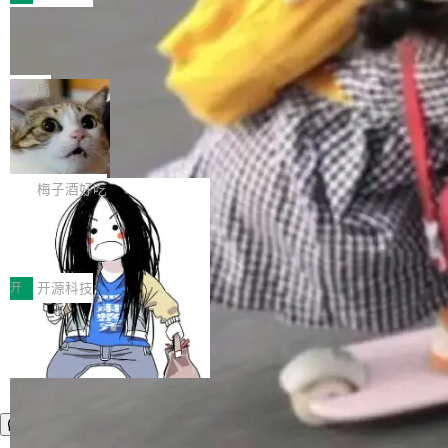
件。 腾讯网平团队在UCL-MPComm中实现了一
型或企业内部部署模型提升研发效率。但随着 AI
各领域的应用成果，覆盖技术底座、行业赋能、
个独立于业务线程的全局通信引擎（Engine），
Coding 从个人辅助工具逐步走向团队级、组织
Jeff Dean 离开 Google：一个时代的结
产品应用、支撑保障、专题等五大方向。深信服
并实...
束，一个实验室的开始
级应用，企业在规模化落地过程中，对安全性、
AI算力网关（AI创新平台）成功入选！ 随着各行
Google 员工编号 20。MapReduce 作者之一。
可控性和代码质量提出了更高要求。 首先是数据
各业的Agent走向规模化建设，算力构成形态逐
Bigtable 作者之一。TensorFlow 的作者之一。
局
安全与合规要求。对于大多数普通研发场景，公
渐丰富，用户关注的重点也在发生变化：不只是
Gemini 的架构师。Google 首席科学家。 Jeff D
有云模型能够满足快速试用和效率提升的需求。
让AI用起来，还要进一步看清混合算力时代下，
🔥 SolonCode v2026.8.4 发布：界面
ean 在 Google 工作了 27 年后，宣布离职。 他
但对于金融、能源、医疗等对数据安全要求较...
字体可调、22 种语言、记忆搜索增强
Token花在哪里、算力是否被充分利用，以及持
不是一个人走。一同离开的还有 Sanjay Ghema
打开终端就能上岗的全中文编码智能体，这一轮
续增长的AI成本该如何优化。 深信服AI算力网关
wat（Google 员工编号 23，Jeff Dean 二十多
把「看得清、用母语、记得住」三件事一次补
梅子酒好吃
正是围绕这些实际问题，从Token治理和成本治
年的编程搭档，MapReduce 和 Bigtable 的共同
齐。 SolonCode 是什么 SolonCode 是杭州无
理两个方面，让用户的每一份算力都看得清、管
作者）、Quoc Le（Google 大脑核心成员，Se
让“代码语义理解”深度释放AI Coding
耳科技研发的企业级终端编码智能体——一位全
得住、用得稳、省得下、更安全！ 一、从现在开
价值潜能：华为云码道（CodeArts）
q2Seq 和 DocAI 的共同发明人）以及 Oriol Vin
中文驱动的数字员工，自主理解需求、规划步
一、代码仓深度理解技术的作用与价值 在软件工
始，Token使用一目...
代码仓技术解析
yals（Gemini 联合负责人，AlphaSta...
骤、编写代码。不挑模型、不挑平台，curl 一行
程实践中，代码仓是企业核心知识资产的主要载
开
开源科技
装完即用。 开源地址：Gitee · GitCode · GitHu
体。企业级代码仓库通常包含数十万乃至数百万
b 安装 支持 Java 8+（8~26）、macOS / Linu
个文件，其规模远超单次模型调用可承载的上下
x / Windows / Harmony PC。 # macOS / Linu
文窗口。随着项目规模的持续扩张与代码历史的
x / Harmony PC curl -fsSL https://solon.noea
不断累积，代码仓中的模块关系、接口契约、业
r.org/solon...
务逻辑等关键信息往往分散于数十乃至数百个文
件之中，形成高度复杂的知识关联网络。传统的