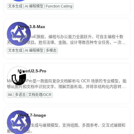
高并发、轻量化任务，适合日常对话、内容创作、基础 RAG、批量
文本生成
AI 编程模型
Function Calling
文案处理等普惠刚需场景。
Qwen3.8-Max
2.4万亿参数MoE旗舰，编程与办公能力全面跃升，可自主编程十数
天交付完整项目。胜任法律、金融、设计等数百种专业任务，一次对
话端到端交付生产级成果。原生视觉理解贯穿规划、执行与验证全流
文本生成
AI 编程模型
多模态
程，支持超长文档与长视频的深度语义解析。长程任务中自主规划与
闭环迭代，持续进化。
MinerU2.5-Pro
MinerU2.5-Pro是一款面向复杂文档解析与 OCR 场景的专业模型，能
够从图片和文档中识别文字、理解页面布局，并将非结构化内容转换
为便于存储、检索和二次处理的结构化结果。
8K
多语言
文档处理/OCR
Wan2.7-Image
万相 2.7 图像生成与编辑模型，支持组图、多图参考、交互式编辑和
最高 2K 输出。