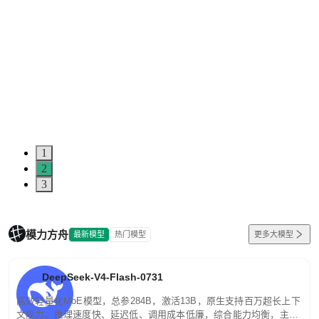
1
2
3
模力方舟
最新模型
热门模型
更多大模型
DeepSeek-V4-Flash-0731
高效轻量化MoE模型，总参284B，激活13B，原生支持百万超长上下
文能力。推理速度快、延迟低、调用成本低廉，综合能力均衡，主打