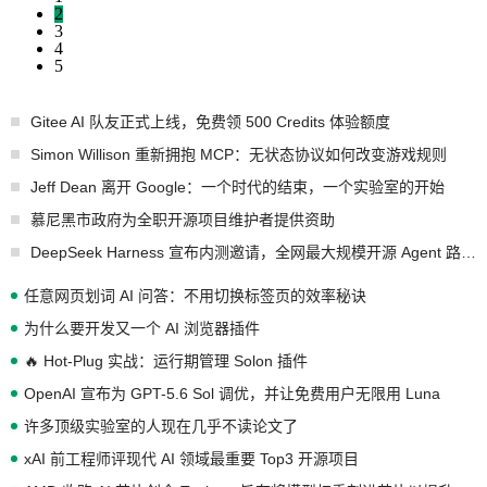
2
3
4
5
Gitee AI 队友正式上线，免费领 500 Credits 体验额度
Simon Willison 重新拥抱 MCP：无状态协议如何改变游戏规则
Jeff Dean 离开 Google：一个时代的结束，一个实验室的开始
慕尼黑市政府为全职开源项目维护者提供资助
DeepSeek Harness 宣布内测邀请，全网最大规模开源 Agent 路演现场诞生
任意网页划词 AI 问答：不用切换标签页的效率秘诀
为什么要开发又一个 AI 浏览器插件
🔥 Hot-Plug 实战：运行期管理 Solon 插件
OpenAI 宣布为 GPT-5.6 Sol 调优，并让免费用户无限用 Luna
许多顶级实验室的人现在几乎不读论文了
xAI 前工程师评现代 AI 领域最重要 Top3 开源项目