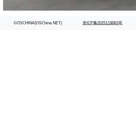
代码检索手段（如关键词匹配、目录遍历）仅能
在语法层面完成文本定位，难以触及代码的语义
内涵与结构关联，导致开发者使用代码智能体在
©OSCHINA(OSChina.NET)
京ICP备2025119063号
理解大规模代码仓时面临显著"代码仓理解"瓶
颈。 代码仓深度理解服务（以下简称" CodeBas
e深度理解服务"）是华为云码道（CodeA...