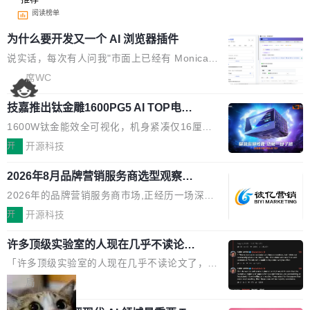
阅读榜单
为什么要开发又一个 AI 浏览器插件
说实话，每次有人问我"市面上已经有 Monica、
Sider、Copilot for Chrome 这些 AI 浏览器插件
席WC
了，你为什么还要再做一个"，我都觉得这个问题
技嘉推出钛金雕1600PG5 AI TOP电
问得好。 因为我自己也是从用户变成开发者的。
源：为发烧级主机与本地AI算力打造旗
现有产品的天花板 我用过不少 AI 浏览器插件。
1600W钛金能效全可视化，机身紧凑仅16厘米
舰供电方案
刚开始觉得都挺好——选中一段文字，弹出解
继2026台北电脑展首度亮相后，技嘉科技近日正
开
开源科技
释；写邮件时帮你润色；看英文网页给你翻译摘
式发布钛金雕1600PG5 AI TOP电源。这款高端
要。但用久了你会发现，它们本质上都是同一类
2026年8月品牌营销服务商选型观察：
电源专为发烧级DIY主机与本地AI算力平台打
从流量思维到品牌资产思维的范式转移
东西：一个带网页上下文的聊天框。 它们能读取
造，整机长度仅16厘米，提供1600W额定功率
2026年的品牌营销服务商市场,正经历一场深刻
页面的文本，然后把文本丢给大模型，再返回一
与80PLUS钛金能效；支持ATX 3.1与PCIe 5.1
的价值重构。全球全案品牌代理机构市场从2025
开
开源科技
段回答。仅此而已。 这当然有用，但总觉得差点
规范，结合服务器级元件、完善供电线材与内置
年的83.1亿美元增长至2026年的86.6亿美元,年
意思。比如我在一个后台管理系统里，需要填50
实时LCD监控屏，可充分满足当下高阶PC主机
许多顶级实验室的人现在几乎不读论文
复合增长率达5.44%,预计2032年将突破120亿美
个表单字段，每个字段还有联动逻辑；比如我
了
的严苛使用需求。 澎湃功率，紧凑机身 钛金雕1
元。数字广告与公共关系相关服务市场更是从20
「许多顶级实验室的人现在几乎不读论文了，而
想...
600PG5 AI TOP具备强悍输出功率，同时实现
25年的8463亿美元扩张至2026年的8763亿美
且他们认为 ICLR/ICML/NeurIPS 充斥着大量过
局
机身尺寸大幅精简。整机长度仅16厘米，属于同
元。数字的背后是一个清晰的事实——品牌对专
度宣传和欺诈。」 OpenAI 研究员 Keller Jorda
功率段机身尺寸十分紧凑的1600W电源产品。小