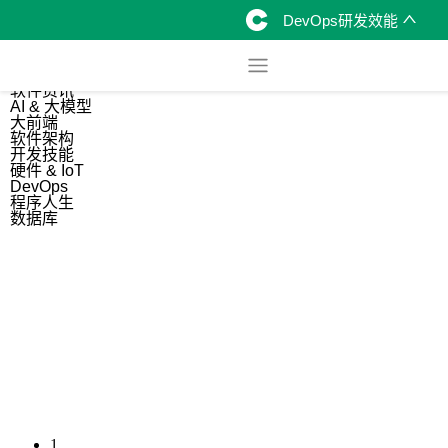
DevOps研发效能
综合
开源资讯
软件资讯
AI & 大模型
大前端
软件架构
开发技能
硬件 & IoT
DevOps
程序人生
数据库
1