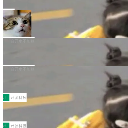
e” 和 Muse Spark 1.2 模型
mmit 之间的空隙里丢失了。 DeltaDB 要做的就
金额高达158.3亿美元，这一单项投入已经逼近
Meta 今天发布了两款 AI 产品：Muse Code，
是把这段空隙补上。 回退到任何一次编辑：Delt
微软同期总资本开支的四成。 与亚马逊、Alpha
一个在终端里运行的编程 agent；Muse Spark
局
aDB 捕获 commit 之间的每一次操作，...
bet、微软以及 Meta 等传统科技巨头相比，Spa
1.2，驱动这个 agent 的新模型。一句话概括：
ceXAI的资金消耗速度尤为引人瞩目。然而，支
美团开源 LoHoSearch，用知识图谱校
你可以用 curl -fsSL https://dev.meta.ai/install.
准 AI 能力认知
撑庞大支出的资金来源却呈现出截然不同的面
sh | bash 安装一个能在大项目里自动规划、写
机器出题的前提，是让机器拥有全局视野。整个
貌。数据显示，微软和 Meta 主要依托充沛的经
代码、验证结果的 AI 终端工具。 据介绍，Muse
构建流程可以分为四个环节：建图 → 控制难度
白开水不加糖
营现金流来覆盖资本开支，其资本支出覆盖率分
Code 是 Meta 的编程 agent 产品。它和市场上
→ 质量把关 → 数据概览。
别达到155% 和106%;而SpaceXAI的经营现金
腾讯开源 UCL-MPComm 通信库
已有的终端编程 agent 在设计理念上有几个明显
流仅能覆盖资本开支的12...
的差异点。 异步后台 agent：Muse Code 有一
腾讯网平团队宣布开源了 UCL-MPComm 通信
个主 agent 循环，外加一组后台 agent。这些后
库，并将作为transport接入Mooncake TENT。
白开水不加糖
台 agent...
该通信库针对AI Memory池化场景的数据传输需
CoStrict入选工信部2025人工智能应用
求进行了深度优化，能够实现数据中心内大规模
典型案例
计算节点间多种内存类型的高性能通信。 UCL-
近日，工信部科技司公示《2025人工智能应用典
MPComm将作为一种传输引擎接入Mooncake T
型案例入选名单》，深信服“面向企业研发场景的
开
开源科技
ENT，实现零拷贝传输性能提升30%、非零拷贝
开源 AI 编程平台 CoStrict 应用”凭借卓越的技术
传输性能最高提升5倍。UCL-MPComm底层基
深信服AI算力网关入选工信部人工智能
创新与落地成效成功入选。 全链路私有化部署，
应用典型案例！
于自研UCL-Engine通信引擎，后续腾讯网平将
助力企业AI研发安全落地 当前，越来越多企业已
前不久，工业和信息化部正式发布《2025年人工
持续开源更多基于UCL-Engine的高性能通信组
经开始引入 AI Coding 工具，通过调用公有云模
智能应用典型案例名单》，集中展示人工智能在
开
开源科技