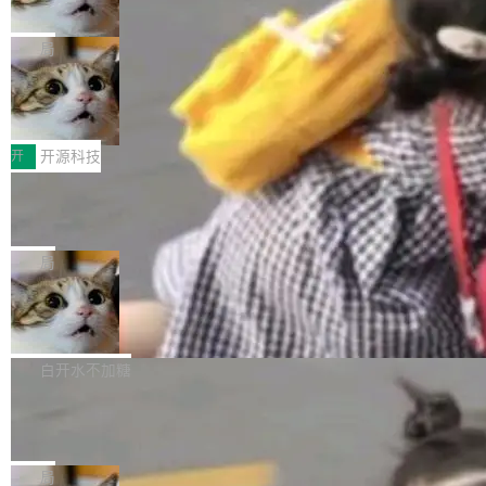
诉讼，称“Apple is getting this wron
（<a href="https://bugzilla.mozilla.org/show_
orkers 跑了十年 Isolate。用 CEO Matthew Pri
上个月，苹果一纸诉状把 OpenAI 告上法庭，指
g”
bug.cgi?id=204...
nce 的话说：「我们一生都在用 Isolate 运行代
控其挖角苹果前员工并窃取商业秘密。苹果的诉
局
码，而 AI Agent 不需要容器，它们需要的是 Iso
状把 OpenAI 描述成一个系统性地从前东家挖
late。」 容器为什么不合适 容器的问题在于启动
HUAWEI MatePad Edge上架WorkBu
人、套取机密信息的对手。 OpenAI 没发律师
ddy鸿蒙PC版，说话就能干活的AI办公
和销毁都太重了。一个 Agent 要执行的任务可能
函，也没选择庭外沉默。它在官网贴了一篇博
全能AI工作台WorkBuddy鸿蒙PC版上架HUAWE
搭子
只需要几毫秒的 CPU 时间，但容器从冷启动到
文，标题只有六个字：Apple is getting this wro
I MatePad Edge应用市场，直接下载即可使
开
开源科技
就绪要花数秒。如果未来有十...
ng。 然后，它把邮件往来和 iMessage 聊天记
用，与鸿蒙电脑上的体验一致。值得一提的是，
FFmpeg 9.0 发布：代号“Lei”，以此纪
录全贴了出来。 他发错人了 苹果外部律师 Gabr
这是目前市面上唯一支持平板接入WorkBuddy P
念中国开发者雷霄骅
iel Gross 来自 Weil 律所，2 月 23 日下午 5:53
C版的产品，搭载“人机双写”重磅功能——你写
全球知名开源多媒体框架 FFmpeg 今天正式发
给 OpenAI 总法律顾问 Che Chang 发了封邮
你的，AI写AI的，同屏协作互不干扰。一句话让
布了 9.0 版本。这个版本除了带来新一代音视频
局
件，附了一封长信，要求 OpenAI 配合调查前苹
AI帮你干活，现在开启全新体验！ 温馨提示：
处理能力和硬件加速支持之外，还有一个特殊之
果员工带走机密信...
亚马逊成本失控：AI 写代码烧掉 1215
体验WorkBuddy鸿蒙PC版前，请将 HUAWEI M
处：FFmpeg 9.0 的代号是“Lei”。 这个名字，
万元，超预算 860%
atePad Edge 升级至 HarmonyOS 6.1.0.135S
来自中国开发者雷霄骅（Lei Xiaohua）。 对于
外媒近日曝光了亚马逊的多份内部报告显示，AI
P9 patch03及以上版本。 *升级路径：设置 > 搜
很多中国音视频开发者而言，这个名字并不陌
导致公司在多个项目上超支。《金融时报》报道
白开水不加糖
索“软件更新” > 检查更新，即可搜索新版本，下
生。十年前，他通过大量中文技术文章、源码分
称，仅一个项目的成本超支就高达 180 万美元
载安装完成升级即可。 没有...
析和开源示例，让一代开发者第一次真正理解 F
Hugging Face CEO 发声：中国正在开
（约合人民币 1215 万元）。 具体来说，一名工
源模型上碾压我们
Fmpeg，也成为很多人进入音视频开发领域的
程师借助 Anthropic 旗下 Claude Sonnet 模型
"他们正在开源模型上碾压我们。" Hugging Fac
“启蒙老师”。 而今年，恰好是雷霄骅离世十周
编写程序，目标是完成电商平台作者信息与商品
e CEO Clément Delangue 在 CNBC 的采访里
局