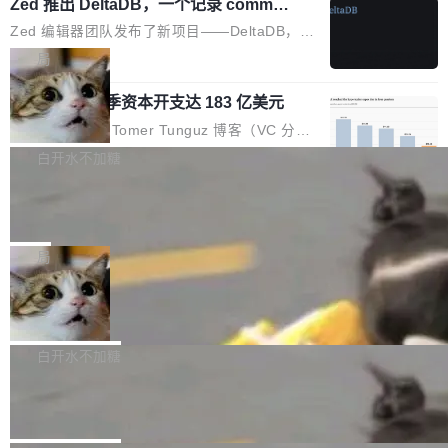
个小型数据库，应用天然按分片构建，单个数据
Zed 推出 DeltaDB，一个记录 commit
高价的三星折叠（三星Galaxy Z Fold8 Ultra / Z
之间所有操作的版本控制系统
库的竞争和爆炸半径问题在设计层面就被消除
Fold8 / Z Flip8）外，其余要么是中低端机器，
Zed 编辑器团队发布了新项目——DeltaDB，一
了。 闲置的 cell 会休眠到几乎不占资源。当 cel
例如iQOO Z11i、REDMI Note 17、REDMI No
个在 git commit 之间记录每一次编辑操作的版
局
l 迁移或唤醒时，新宿主从 S3 恢复 SQLite 数据
te 17 Pro、OPPO K15，要么是vivo X300 E这
本控制系统。目前处于 Early Access 阶段。 De
库继续执行。存储库是持久化的唯一真相...
样的次旗舰。 Galaxy Z Fold8 Ultra / Z Fold8 /
SpaceXAI 单季资本开支达 183 亿美元
ltaDB 的核心思路直接写在 landing page 最显
Z Flip8三款折叠屏新机均在7月22日发布，且全
眼的位置：「Software is made between com
根据风险投资人Tomer Tunguz 博客（VC 分
部搭载骁龙8 Elite Gen5 for Galaxy，它们本该
mits」——软件是在 commit 之间写出来的。git
析）披露的最新分析与第二季度业绩报告，Spac
白开水不加糖
是7月性...
只记录了你提交的最终状态，但真正的工作过程
eXAI在上个季度的总资本支出飙升至183.7亿美
——打字、删改、试错、agent 对话——都在 co
Meta 发布终端编程 Agent“Muse Cod
元。其中，绝大部分资金被直接用于 AI 领域，
e” 和 Muse Spark 1.2 模型
mmit 之间的空隙里丢失了。 DeltaDB 要做的就
金额高达158.3亿美元，这一单项投入已经逼近
Meta 今天发布了两款 AI 产品：Muse Code，
是把这段空隙补上。 回退到任何一次编辑：Delt
微软同期总资本开支的四成。 与亚马逊、Alpha
一个在终端里运行的编程 agent；Muse Spark
局
aDB 捕获 commit 之间的每一次操作，...
bet、微软以及 Meta 等传统科技巨头相比，Spa
1.2，驱动这个 agent 的新模型。一句话概括：
ceXAI的资金消耗速度尤为引人瞩目。然而，支
美团开源 LoHoSearch，用知识图谱校
你可以用 curl -fsSL https://dev.meta.ai/install.
准 AI 能力认知
撑庞大支出的资金来源却呈现出截然不同的面
sh | bash 安装一个能在大项目里自动规划、写
机器出题的前提，是让机器拥有全局视野。整个
貌。数据显示，微软和 Meta 主要依托充沛的经
代码、验证结果的 AI 终端工具。 据介绍，Muse
构建流程可以分为四个环节：建图 → 控制难度
白开水不加糖
营现金流来覆盖资本开支，其资本支出覆盖率分
Code 是 Meta 的编程 agent 产品。它和市场上
→ 质量把关 → 数据概览。
别达到155% 和106%;而SpaceXAI的经营现金
腾讯开源 UCL-MPComm 通信库
已有的终端编程 agent 在设计理念上有几个明显
流仅能覆盖资本开支的12...
的差异点。 异步后台 agent：Muse Code 有一
腾讯网平团队宣布开源了 UCL-MPComm 通信
个主 agent 循环，外加一组后台 agent。这些后