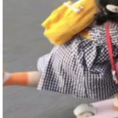
1，U1.5-Lite-Preview 在以下方向上带来了显著
提升： 原生支持4K图像生成； 更精细的局部纹
理、细节与真实世界质感； 更准确的中英文文字
生成与复杂版式组织； 更稳定的图...
©OSCHINA(OSChina.NET)
京ICP备2025119063号