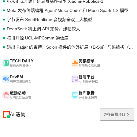
小米正式开源自研具身基座模型 Xiaomi-Robotics-1
Meta 发布终端编程 Agent“Muse Code” 和 Muse Spark 1.2 模型
字节发布 SeedRealtime 音视频全双工大模型
DeepSeek 将上调 API 定价，涨幅较大
腾讯开源 UCL-MPComm 通信库
跳出 Fatjar 的束缚：Solon 插件的体外扩展（E-Spi）与热插拔（H-Spi）
TECH DAILY
阅读榜单
每日内容报纸化
每周热文看这里
DevFM
智写平台
当天资讯听着看
AI 创作更轻松
激励活动
智库报告
参与活动赢源石
行业技术报告
AI 造物
更多造物项目