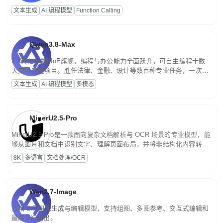
高并发、轻量化任务，适合日常对话、内容创作、基础 RAG、批量
文本生成
AI 编程模型
Function Calling
文案处理等普惠刚需场景。
Qwen3.8-Max
2.4万亿参数MoE旗舰，编程与办公能力全面跃升，可自主编程十数
天交付完整项目。胜任法律、金融、设计等数百种专业任务，一次对
话端到端交付生产级成果。原生视觉理解贯穿规划、执行与验证全流
文本生成
AI 编程模型
多模态
程，支持超长文档与长视频的深度语义解析。长程任务中自主规划与
闭环迭代，持续进化。
MinerU2.5-Pro
MinerU2.5-Pro是一款面向复杂文档解析与 OCR 场景的专业模型，能
够从图片和文档中识别文字、理解页面布局，并将非结构化内容转换
为便于存储、检索和二次处理的结构化结果。
8K
多语言
文档处理/OCR
Wan2.7-Image
万相 2.7 图像生成与编辑模型，支持组图、多图参考、交互式编辑和
最高 2K 输出。