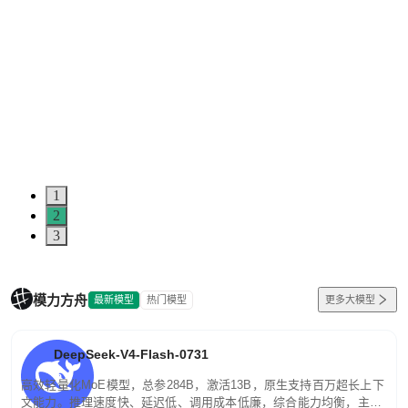
1
2
3
模力方舟
最新模型
热门模型
更多大模型
DeepSeek-V4-Flash-0731
高效轻量化MoE模型，总参284B，激活13B，原生支持百万超长上下
文能力。推理速度快、延迟低、调用成本低廉，综合能力均衡，主打