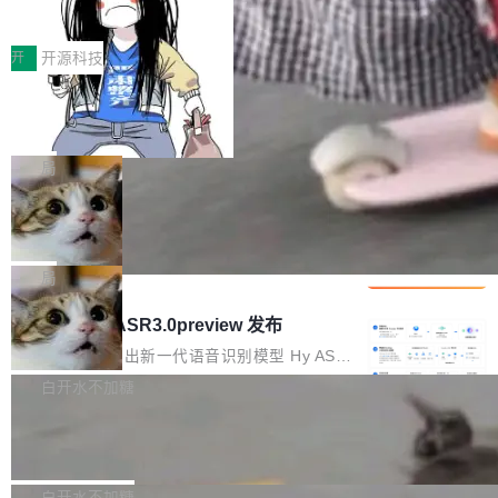
得住、用得稳、省得下、更安全！ 一、从现在开
价值潜能：华为云码道（CodeArts）
q2Seq 和 DocAI 的共同发明人）以及 Oriol Vin
中文驱动的数字员工，自主理解需求、规划步
一、代码仓深度理解技术的作用与价值 在软件工
始，Token使用一目...
代码仓技术解析
yals（Gemini 联合负责人，AlphaSta...
骤、编写代码。不挑模型、不挑平台，curl 一行
程实践中，代码仓是企业核心知识资产的主要载
开
开源科技
装完即用。 开源地址：Gitee · GitCode · GitHu
体。企业级代码仓库通常包含数十万乃至数百万
b 安装 支持 Java 8+（8~26）、macOS / Linu
一条“删库”命令跑 17 小时，算法工程
个文件，其规模远超单次模型调用可承载的上下
师删光 89TB 数据只为干私活
x / Windows / Harmony PC。 # macOS / Linu
文窗口。随着项目规模的持续扩张与代码历史的
最高人民检察院8月4日公布了一起案件：北京一
x / Harmony PC curl -fsSL https://solon.noea
不断累积，代码仓中的模块关系、接口契约、业
名90后算法工程师王某，为了给自己接的私活腾
局
r.org/solon...
务逻辑等关键信息往往分散于数十乃至数百个文
服务器空间，删光了公司AI游戏部门的全部核心
件之中，形成高度复杂的知识关联网络。传统的
Cloudflare 分享推理优化实践：KV ca
数据。 王某2024年1月入职东城区某科技公司AI
che 量化 + 权重压缩，吞吐量提升 4
代码检索手段（如关键词匹配、目录遍历）仅能
短剧部门，有互联网大厂背景。在公司内部架构
Kimi 和 GLM 是当前最强的大模型系列之一，但
1%，成本降 30%
在语法层面完成文本定位，难以触及代码的语义
调整期间，部门三次通知全员将数据从A集群迁
它们有一个共同的问题：太吃显存了。月之暗面
局
内涵与结构关联，导致开发者使用代码智能体在
移到B集群，王某都回复了"收到"。 他没有迁移
的 Kimi K 系列和智谱的 GLM 都是长上下文、M
理解大规模代码仓时面临显著"代码仓理解"瓶
腾讯混元 Hy ASR3.0preview 发布
数据。2024年9月3日下午4点，他使用此前登录
oE 架构的大模型，好用到让人上瘾，但 GPU 显
颈。 代码仓深度理解服务（以下简称" CodeBas
的账号密码进入A集群，输入了一条被程序员圈
存永远不够用。 Cloudflare 的 Workers AI 团队
腾讯混元正式推出新一代语音识别模型 Hy ASR
e深度理解服务"）是华为云码道（CodeA...
称为"删库跑路"的命令——最高管理员权限、无
一直在跑这些模型的推理。他们在官方博客上发
3.0preview。基于最新一代大语言模型 Hy3 的
白开水不加糖
需确认、强制递归删除。17个小时后，运维人员
了一篇技术文章，详细拆解了三种让大模型在 G
语言理解能力，以及融合了高精度语音识别与深
发现异常并中止进程时，89TB数据已经没了。
Pale Moon 34.3.2 发布，苍月浏览器
PU 上跑得更省、更快的技术手段——KV cache
度语义理解能力，实现了语音识别能力的全面升
删掉的是AI游戏部门的全部开发文件，包括公司
量化、模型权重压缩、以及共享 KV cache 的完
级。 根据介绍，Hy ASR3.0preview 目标在于：
Pale Moon 34.3.2 现已发布，这是一个安全更
自研的多个文生3D和...
整性保护。效果是：吞吐量提升 41%，每 token
让语音识别不再只是听清，而是真正听懂。通过
新和少量网页兼容性修复版本。 Changes/fixe
白开水不加糖