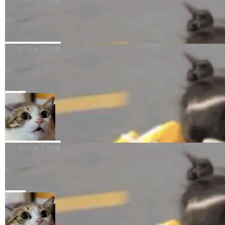
成本降低 30%，精度不变。 FP8 省的不仅是显
先理解你的语境和意图，再把准确的文字直接给
s： 实现了URL.Parse()便捷功能 对浏览器内部
存 KV cache 是推理时最吃显...
到你。从“逐字转写、单点优化”演进为“理解语
PostgreSQL 18/19 新特性深度解读
函数添加了多项边界检查，以避免潜在的越界访
境、兼容场景、一键直出”。 Hy ASR 3.0 previe
问、下溢和溢出。（DiD） 修复了加载和解析内
演讲者分享了一个有趣的实践：面对 PG 18 已
w 不要求标准普通话，方言识别覆盖粤语、吴语
容提供的字体时出现的几个问题 为避免音频加
发布的 Release Notes，他利用 AI 工具（如 Co
白开水不加糖
等 10 大方言片区和 20 余个二级小片区。在开
载、处理和播放过程中可能出现的一系列错误，
pilot）对数千条 commit 日志进行自动分析，先
源评测集中，Hy ASR 3.0 preview 在多语种的
对音频采样频率设定了下限 采样率低于 8kHz
慕尼黑市政府为全职开源项目维护者提
让模型总结出三十余条潜在特性，再逐条要求生
WER（...
供资助
（通常被认为是 "telephone"/"walkie-talkie" 音
成详细解释和代码校验，最终筛选出对用户体感
"在过去大约 10 年的大部分时间里，libexpat 的
质的最低采样率）的音频格式将被拒绝 修复了 C
最强的若干项。对于尚未正式发版的 PG 19，则
维护工作一直与我的日常工作、家务、社交生活
局
SS 圆角虚线样式中可能存在的问题 如果表单中
通过拉取过去一年内（从 PG 18 Beta1 时间点
和休闲娱乐竞争时间。" 这是 libexpat 维护者 S
的图像元素不在同一个子树中，则它们将不再关
至今）的所有 commit，同样交由 AI 分析提炼。
Firefox 153.0.3 发布
ebastian Pipping 写在博客里的话。8 月 4 日，
联 加...
经过人工复核，准确度令人满意。这一方法也为
他宣布了一个新消息：从 2026 年 8 月 1 日起，
Firefox 153.0.3 现已发布，具体更新内容如
社区爱好者提供了高效跟踪新版本的思路。
他可以全职维护 libexpat 了，最长 6 个月。发
下： New Smart Window 包含多项增强功能：
白开水不加糖
工资的是慕尼黑市政府。 libexpat 是一个 C99
<ul> <li>现在建议列表会显示更多结果，方便用
编写的流式 XML 解析器，MIT 许可证。和 libx
Cloudflare Computer 开源：你的 Age
户查找历史记录和切换到已打开的标签页。（<a
nt 需要一台电脑，而不是一个容器
ml2 一样，它是世界上使用最广泛的 XML 解析
href="https://bugzilla.mozilla.org/show_bug.c
Cloudflare 开源了名为 @cloudflare/computer
库之一。你的操作系统、浏览器、无数的基础设
gi?id=2019042">Bug&nbsp;2019042</a>）</l
的 npm 包。项目的核心论点是：容器不适合 Ag
局
施软件，很可能都在用它。而过去十年，维护它
i> <li>现在，助手可以直接使用 Exa 的网络搜索
ent 计算。真正适合的，是 Isolate。 Cloudflare
的人一直在用业余...
结果回答问题，而无需将问题转交给搜索引擎。
OpenAI 公开邮件和聊天记录回应苹果
工程师在这件事上没什么可谦虚的——他们用 W