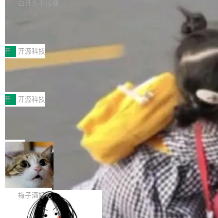
库，并将作为transport接入Mooncake TENT。
白开水不加糖
台 agent...
该通信库针对AI Memory池化场景的数据传输需
CoStrict入选工信部2025人工智能应用
求进行了深度优化，能够实现数据中心内大规模
典型案例
计算节点间多种内存类型的高性能通信。 UCL-
近日，工信部科技司公示《2025人工智能应用典
MPComm将作为一种传输引擎接入Mooncake T
型案例入选名单》，深信服“面向企业研发场景的
开
开源科技
ENT，实现零拷贝传输性能提升30%、非零拷贝
开源 AI 编程平台 CoStrict 应用”凭借卓越的技术
传输性能最高提升5倍。UCL-MPComm底层基
深信服AI算力网关入选工信部人工智能
创新与落地成效成功入选。 全链路私有化部署，
应用典型案例！
于自研UCL-Engine通信引擎，后续腾讯网平将
助力企业AI研发安全落地 当前，越来越多企业已
前不久，工业和信息化部正式发布《2025年人工
持续开源更多基于UCL-Engine的高性能通信组
经开始引入 AI Coding 工具，通过调用公有云模
智能应用典型案例名单》，集中展示人工智能在
开
开源科技
件。 腾讯网平团队在UCL-MPComm中实现了一
型或企业内部部署模型提升研发效率。但随着 AI
各领域的应用成果，覆盖技术底座、行业赋能、
个独立于业务线程的全局通信引擎（Engine），
Coding 从个人辅助工具逐步走向团队级、组织
Jeff Dean 离开 Google：一个时代的结
产品应用、支撑保障、专题等五大方向。深信服
并实...
束，一个实验室的开始
级应用，企业在规模化落地过程中，对安全性、
AI算力网关（AI创新平台）成功入选！ 随着各行
Google 员工编号 20。MapReduce 作者之一。
可控性和代码质量提出了更高要求。 首先是数据
各业的Agent走向规模化建设，算力构成形态逐
Bigtable 作者之一。TensorFlow 的作者之一。
局
安全与合规要求。对于大多数普通研发场景，公
渐丰富，用户关注的重点也在发生变化：不只是
Gemini 的架构师。Google 首席科学家。 Jeff D
有云模型能够满足快速试用和效率提升的需求。
让AI用起来，还要进一步看清混合算力时代下，
🔥 SolonCode v2026.8.4 发布：界面
ean 在 Google 工作了 27 年后，宣布离职。 他
但对于金融、能源、医疗等对数据安全要求较...
字体可调、22 种语言、记忆搜索增强
Token花在哪里、算力是否被充分利用，以及持
不是一个人走。一同离开的还有 Sanjay Ghema
打开终端就能上岗的全中文编码智能体，这一轮
续增长的AI成本该如何优化。 深信服AI算力网关
wat（Google 员工编号 23，Jeff Dean 二十多
把「看得清、用母语、记得住」三件事一次补
梅子酒好吃
正是围绕这些实际问题，从Token治理和成本治
年的编程搭档，MapReduce 和 Bigtable 的共同
齐。 SolonCode 是什么 SolonCode 是杭州无
理两个方面，让用户的每一份算力都看得清、管
作者）、Quoc Le（Google 大脑核心成员，Se
让“代码语义理解”深度释放AI Coding
耳科技研发的企业级终端编码智能体——一位全