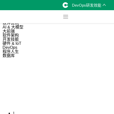
DevOps研发效能
综合
开源资讯
软件资讯
AI & 大模型
大前端
软件架构
开发技能
硬件 & IoT
DevOps
程序人生
数据库
1