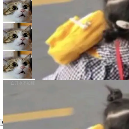
年。FFmpeg 社区最终选择用一个大版本的名
列表的数据匹配 —— 一项常规的数据处理任
没有拐弯抹角。他说中国正在赢得 AI 竞赛，而
字，留下了这份纪念。 雷霄骅曾是中国传媒大学
务，最终却产生了 180 万美元的账单，实际支出
当 AI agent 把源码变成了最好的扩展系
且按目前的速度，中国 AI 工具预计在今年底或
数字电视技术方向的博士生，长期从事视频、音
统，开发者工具必须开源
超出原定预算 860%。 更令人意外的是，该项目
2027 年就能追上美国前沿实验室的水平。 Dela
五年前，David Crawshaw 问过很多软件工程师
频技...
最终并未成功落地，而高额算力消耗持续运行长
ngue 把原因归结为一件事：开放协作。中国的
一个问题：你写过什么给自己用的程序？答案几
局
达 5 个月，公司直到财务对账时才察觉异常。这
AI 开发者在一个共享和协作的生态里加速迭代，
乎都是没有。工程师们整天用别人写的程序写程
意味着一个无人看管的 AI 程序，在近半年时间
而美国模型厂商在"闭门造车"。他的原话是 "buil
DeepSeek Harness 宣布内测邀请，全
序给别人用。偶尔有人自己写个博客系统、智能
里日夜不停地"烧钱"。 复盘显示，...
网最大规模开源 Agent 路演现场诞生
ding in silos"——各自为战，互不通气。 这个判
家居控制、家庭实验室，都算稀奇事。 Crawsh
一条内测招募帖，发出去的时候大概没人想到它
断从他嘴里说出来分量不同。Hugging Face 是
aw 是 Shelley 的作者，一个开源 AI coding age
会变成一场开源 Agent 生态的路演。 8月1日，
局
全球最大的开源 AI 平台，上面跑着上百万个模
nt。他最近在博客上写了一篇文章，核心论点很
DeepSeek Harness 团队负责人崔添翼（tiany
型。谁在开源赛道上领先，...
简单：开发者工具必须开源。 理由不是传统的自
商汤 SenseNova U1.5-Lite-Preview
i）在 X 上发帖： 「如果你是 Agent Harness 相
开源
由软件情怀，而是一个跟 AI agent 直接相关的
关开源项目的开发者，希望参加 DeepSeek Har
商汤科技宣布面向社区开源轻量级统一多模态模
技术判断。 两行 prompt 就能个性化任何软件 C
ness 的内测，可以回复或私信联系我。请附上
型的预览版本 SenseNova U1.5-Lite-Preview。
白开水不加糖
rawshaw 给出了两个 prompt。 第一个： "下载
GitHub id 以及开源代表作。」 DeepSeek 曾在
公告称，SenseNova U1.5-Lite-Preview并非简
某个软件的源码，在本地构建。修改 agent ...
官方招聘信息中写过一条简洁有力的公式：Mod
单的模型规模升级，而是基于 SenseNova U1
el + Harness = Agent。模型负责理解和推理，
的一次系统性迭代，不仅在同一架构中贯通视觉
Harness 负责把能力落到真实环境中——调用工
理解、推理、生成与编辑，还仅以 8B-MoT 的轻
具、读写文件、管理上下文、处理错误、完成闭
量大小，将能力推进到4K、更精细的真实质感、
环。崔添翼招人的标...
更复杂的视觉控制和可持续迭代编辑。 相比 U