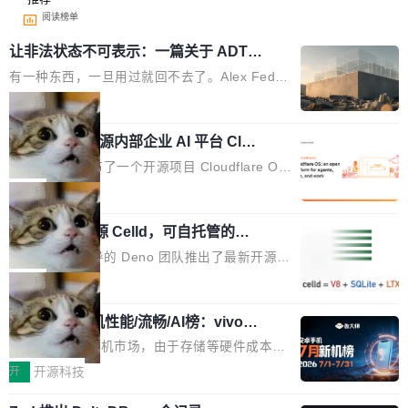
阅读榜单
让非法状态不可表示：一篇关于 ADT
的帖子在 Reddit 火了
有一种东西，一旦用过就回不去了。Alex Fedos
eev 管它叫"软件设计的基石"。 他说的东西不新
局
鲜——代数数据类型（ADT），尤其是和类型
Cloudflare 开源内部企业 AI 平台 Clou
（sum type）。但他说清楚了一件事：这不是类
dflare OS
型系统的学术体操，是日常编码的思维方式。 文
Cloudflare 发布了一个开源项目 Cloudflare O
章从一个简单的例子切入。一个网站的深色主题
S。如果你只看官方博客，你会觉得这是又一
局
设置，如果用布尔值 + 可空字段来表示——bool
个"AI 知识库 + 聊天机器人"——每个大厂都在
ean 表示是否可切换，nullable 的默认模式、浅
Deno 团队开源 Celld，可自托管的分
做，没什么新鲜的。 但 Kenton Varda 在 Twitte
布式 Durable Objects
色方案、深色方案——会产生大量无意义的组
r 上把事情说清楚了： 今天我们发布了 Cloudfla
Ryan Dahl 领导的 Deno 团队推出了最新开源项
合。方案缺了、配置冲突了、全 null 了。要知道
re OS，一个带连接器的聊天机器人，跟其他所
目 Celld，一个能在自己机器上运行 Cloudflare
局
哪些组合有效，作者说，你得靠"文档、校验、或
有科技公司做的一样。只不过，实际上它不一
Workers 和 Durable Objects 的守护进程。 设
者部落知识"。 换个写法。Rust 的 enum，两个
样。这是 Sandstorm.io 的重制版，我十年前的
鲁大师7月新机性能/流畅/AI榜：vivo夺
计思路很直接：每个对象是一个独立的 SQLite
变体：Switchable...
性能、流畅双第一，三星Galaxy Z系列
那个创业公司。不同的是，这次它构建在 Cloudf
数据库，按名称寻址，复制到你自己的 S3 兼容
2026年7月的手机市场，由于存储等硬件成本暴
新折叠缺席
lare Workers 上——我花了九年时间搭建的平台
存储库里。节点之间只通过这个存储库协调——
增，手机厂商的日子也不好过啊，新机速度明显
开
开源科技
——并且深度集成了 AI。这基本上是我十年秘密
没有控制平面，没有共识协议。每个对象自带一
放缓，因此硝烟味淡了许多。新机参数规格除开
计划的顶峰。 十年前，Ken...