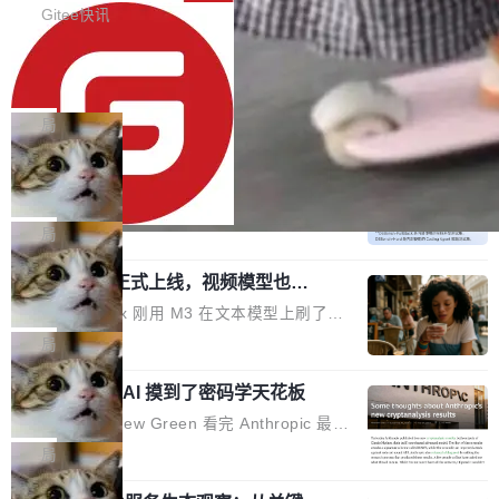
的...
ndency> <groupId>org.noear</groupId> <arti
ull/8239 fix(Camera): 增加 exact 显式设置设备
此版本更新内容包括： 优化 soloncode run 模
Gitee快讯
factId>solon-web</artifac...
id by @kkxkx in https://github.com/dotnetcor
式（参考 run-headless-mode.md） 添加 solon
e/BootstrapBlazor/pull/825...
OpenAI 宣布 GPT-5.6 Luna 价格下降
code web 国际化多语言支持 添加 soloncode w
80%
eb 消息列表消息导航支持 修复 soloncode web
OpenAI 宣布 GPT-5.6 Luna 价格下降 80%。输
文件详情初次显示时语法高亮失效的问题 修复 s
入从每百万 token 1 美元砍到 0.2 美元，输出从
局
oloncode web 审查详情文件名中文乱码的问题
6 美元砍到 1.2 美元。GPT-5.6 Terra 降 20%。
DeepSeek-V4-Flash 官方 API 现已正
细节优化 详情查看：https://gitee.com/opensol
旗舰 Sol 没降，但加了一个 Fast 模式——2.5
式上线公测
on/soloncode/releases/v2026.8.2
倍速度，2 倍价格，智商不变。 降价的理由不是
DeepSeek V4 Flash 正式版今天上线了。模型
市场竞争，不是清库存，是 Sol 自己把自己优化
结构和参数规模没变，还是 MoE 284B、激活 1
局
了。 这事分两步。第一步，OpenAI 把 GPT-5.6
3B、100 万 token 上下文——只重新做了后训
MiniMax H3 正式上线，视频模型也开
Sol 部署上线。第二步，让 Sol 通过 Codex 自
练。但改完之后，Agent 能力直接把自家 4 月发
始玩全模态了
己去优化自己的推理基础设施。Sol 学了 Triton
的 Pro Preview 给干了。 九项 Agent 基准测试
上个月 MiniMax 刚用 M3 在文本模型上刷了一
和 Gluon 两种 GPU 编程语言，重写了生产环境
全部反超。Terminal Bench 2.1 从 61.8 涨到 8
波存在感，今天 H3 来了——一款全模态生成模
局
的 GPU 内核，找出了哪...
2.7，DeepSWE 从 7.3 涨到 54.4，DSBench-F
型，而且承诺几天内开源权重。 先看能力边界。
ullStack 从 37.0 涨到 68.7。不说别的，一个 Fl
Anthropic 的 AI 摸到了密码学天花板
H3 接受文本、图像、视频、声音任意组合作为
ash 型号干翻了三个月前代表最高水平的 Pro 预
输入（它叫多模态上下文），输出带原生双声道
密码学家 Matthew Green 看完 Anthropic 最新
览版，这件事本身就够说明后训练的威力了。 跟
音频的视频，最高 15 秒 2K 分辨率。举个例
的密码分析成果后，写了篇博客。标题很克制：
局
它一起来的还有两...
子：扔进去一段参考视频（取它的希区柯克运
「一些想法」，但内容不克制。 先说 Anthropic