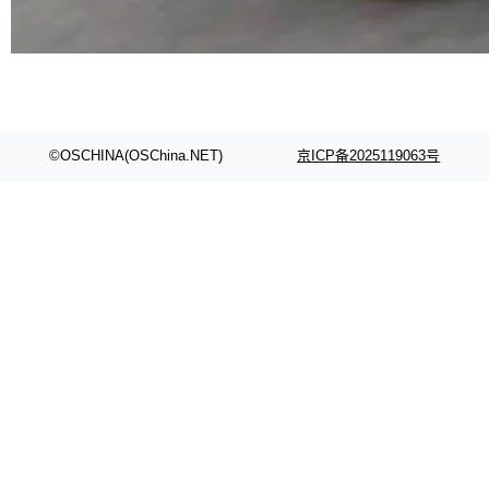
©OSCHINA(OSChina.NET)
京ICP备2025119063号