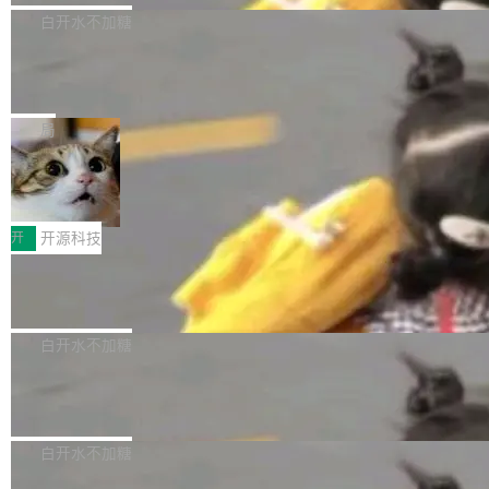
自主研发的说话人归属多语种自动语音识别系统
的模型 Qwen3.8-Max，也是其首个 Max 规模
白开水不加糖
取得tcpMER 15.41%的成绩，在全球110支参赛
的开源权重模型。Qwen3.8-Max 的模型权重预
队伍中位列第二。此次突破展现了传音在多语种
MiniMax H3 开源：33B 全模态模型，
计将于开源，彼时也将同步开源 Qwen3.8-27B
一个视觉语言模型只够当它的编码器
语音识别、说话人日志、时间对齐与长音频工程
模型。 根据介绍，Qwen3.8-Max 基于 Qwen 3.
MiniMax 今天开源了 H3，一个 33B 参数的全模
化系统等关键方向的系统性技术实力。 本届赛事
5 的架构基础构建，参数规模扩展至 2.4 万亿，
态生成模型，能生成带原生立体声的 2K 视频。
局
聚焦多语言对话语音模型面临的关键技术挑战，
激活参数95B，支持100万上下文Tokens，在编
没有发布会，没有预告，直接扔了篇文章出来，
共吸引来自全球工业界与学术界的1...
程、办公、科研以及长周期任务等方面实现了全
DeepSeek-V4-Flash正式版API上线超
权重已经上传至 Hugging Face。 去年国内的视
算互联网
面提升。它不仅能应对更具挑战性的问题，还能
频生成模型还在追 Runway 和 Pika 的参数，今
近日，DeepSeek-V4-Flash 正式版 API 开启公
更可靠地端到端完成复杂任务，输出值得信赖的
天 MiniMax H3 从架构到许可都摆上台面了。一
开测试。国家超算互联网正式上线 DeepSeek-V
开
开源科技
成果。 全球开发者都可通过千问 AI 平台获得 Q
个模型，三个模块，两个开源。 H3 由三个模块
4-Flash 正式版（DeepSeek-V4-Flash-0731）
wen3.8 的 API 服务：国内每百万 Tok...
Docker 29.7.1 发布
组成：H3-Context-IR 负责多模态指令理解和编
模型 API 调用服务和模型文件。 DeepSeek-V4-
排（闭源，提供 API）；H3-Base 是核心生成模
Flash-0731 经过大量后训练工作，智能体能力
Docker 29.7.1 现已发布，具体更新内容如下：
型，33B 参数，负责 768p 音视频生成（开
大幅增强，指令遵循能力大幅增强。在多项基准
Bug fixes and enhancements 修复了一个回归
白开水不加糖
源）；H3-Regenerate-2K 负责 in-context 重新
测试中，DeepSeek-V4-Flash 正式版性能可与
问题，该问题导致无法拉取图层中包含缺少明确
生成 2K ...
Ant Design 6.5.3 发布，企业级 UI 设
当前最强的闭源模型相媲美。 超算互联网现面向
父目录条目的目录的图像。moby/moby#53260
计语言和 React 实现
企业和开发者提供 DeepSeek-V4-Flash-0731
修复了一个回归问题，即CopyToContainer会拒
Ant Design 是阿里巴巴开源的一套企业级 UI 设
模型 API 调用服务，用户无需繁琐环境配置，一
绝遍历绝对符号链接的容器路径，例如/var/run -
计语言和 React 组件库。Ant Design 6.5.3 现
白开水不加糖
键接入即可快速调用，为各行业用户提供高性
> /run。moby/moby#53261 如需查看此版本中
已发布，主要更新内容如下： Input 修复 Input.