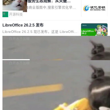
镜）、一张人物图片、一段歌声录音，用自然语
2026上海SEO服务生态观察：从关键词
做了什么。他们让未发布的 Claude Mythos 模
排名到AI答案占位的选型逻辑
言告诉模型你要什么——H3 自己搞定剩下的。
型去跑密码分析，出了两个结果：一个攻击了后
在2026年的上海商业版图中,搜索引擎优化早已
这个"自己搞定"说起来轻巧，背后的训练范式变
量子签名方案 HAWK，另一个是对缩减轮次 AE
不是“发外链、堆关键词”那么简单。行业数据显
开
开源科技
化不小。 MiniMax 之前做过两代视频模型（Hail
S 的改进攻击。 HAWK 这个结果，用 Green 的
示,2026年上海地区企业数字化营销预算中,SEO
uo 01 和 02），每一代都是按任务拆分的专家
话说，「可能直接杀死了一个正在认真考虑标准
LibreOffice 26.2.5 发布
与GEO相关投入占比已达32%,市场规模突破80
模型：文生图一个、图编辑一个、主体参考一
化的密码方案。」 而且用的不是什么新武器。G
亿元。当AI搜索用户渗透率突破85%,用户决策路
LibreOffice 26.2.5 现已发布，这是 LibreOffice
个、...
reen 反复强调这一点：AI 没有发明新的数学。
径从“搜链接—筛信息—做决策”转向“问AI—得答
26.2 分支的第五次维护更新。此次更新基于 20
白开水不加糖
它做的是把已知工具——那些密码学家早就握在
案—定选择”,上海企业面临的核心命题已从“能不
26 年 2 月 4 日发布的主要功能版本，修复了部
手里的锤子和扳手——组合得比人类更彻底。他
能被搜到”转变为“能不能进入AI的答案”。这一变
Jina 全新 6 亿参数列表式重排序模型 r
分错误并提升了稳定性。 为了提高图形性能，m
引用了 Cl...
eranker 内部揭秘
革深刻重塑了上海SEO公司推荐的底层逻辑——
acOS 和 Windows 上引入了 Skia 渲染功能，但
Jina Reranker 3.5 在判例法上的表现比 v3 提
企业需要的已不仅是传统排名优化,更是能够在AI
为了避免一些用户在从之前的 LibreOffice 版本
升超过 50%，在法律、医疗和金融基准测试中，
白开水不加糖
大模型问答场景中实现品牌信息优先引用的综合
升级后报告的崩溃和卡顿问题，该功能现在已处
将与体积大 7 倍模型之间的差距缩小，并且在结
服务能力。基于对上海SEO服务市场的持续观
于实验模式。 官方建议 LibreOffice 25.8.x 的用
构化数据上直接超越它们。它是 v3 的直接替代
察,以下梳理几家在技术实力、服务深度与行业口
户应升级至 LibreOffice 26.2.4，因为 LibreOffi
品，无需修改 API。
加载更多
碑方...
ce 25.8 分支已于 6 月 12 日停止维护，此后该
软件的安全更新工作...