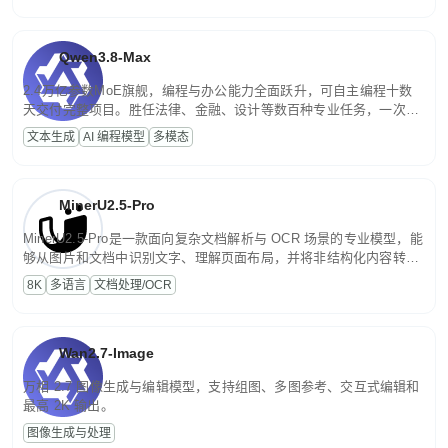
Qwen3.8-Max
2.4万亿参数MoE旗舰，编程与办公能力全面跃升，可自主编程十数
天交付完整项目。胜任法律、金融、设计等数百种专业任务，一次对
话端到端交付生产级成果。原生视觉理解贯穿规划、执行与验证全流
文本生成
AI 编程模型
多模态
程，支持超长文档与长视频的深度语义解析。长程任务中自主规划与
闭环迭代，持续进化。
MinerU2.5-Pro
MinerU2.5-Pro是一款面向复杂文档解析与 OCR 场景的专业模型，能
够从图片和文档中识别文字、理解页面布局，并将非结构化内容转换
为便于存储、检索和二次处理的结构化结果。
8K
多语言
文档处理/OCR
Wan2.7-Image
万相 2.7 图像生成与编辑模型，支持组图、多图参考、交互式编辑和
最高 2K 输出。
图像生成与处理