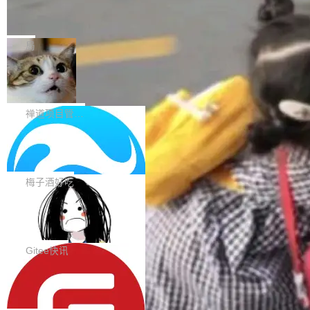
能、安...
的所有拉取请求和更改，可参阅： docker/cli, 2
DeepSeek V4 Flash 跑分全解析，13
OTP 使用字符串 mask 时仍采用 type="text" 的
个最强模型里它最便宜
9.7.1 milestone moby/moby, 29.7.1 milestone
问题，并保留显式 type 配置。#58835 修复 Inp
比它聪明的没它便宜，比它便宜的——哦，没有
更新说明：https://github.com/moby/...
ut.OTP 的 mask 为 true 时仍显示原始值的问
比它便宜的。 Artificial Analysis 更新了 DeepS
局
题。#58805 修复 Input.TextArea 调整大小手柄
eek V4 Flash 0731 的完整评测。一张 Intellige
在触摸设备上显示为小圆点的问题。#58812 Ty
禅道开源版 22.4 发布，内置 DevOps4.
nce Index vs Cost per Task 的散点图上，13
0 正式版，提供从代码提交到交付的全
pography 优化 Typography 省略提示在大列表
个模型排成一列，V4 Flash 贴着底部：$0.03
大家好， 禅道开源版22.4发布啦！本次发布我们
生命周期的管理能力
中的渲染性能。#58806 修复 Typography...
一次任务。 V4 Flash 的 Intelligence Index 得
带来了DevOps4.0系列的首个正式版本。 DevO
禅道项目管理软件
分 50，在 101 个模型中排第 3。排在它前面
ps4.0内置与禅道DevOps专业版同源的代码管理
的：Claude Opus 5（61 分）、Claude Fable
Solon 的 10 种 HTTP 服务器：改一行
核心，依托于全自研的GitFox代码托管引擎，我
依赖，换一个引擎
5（60 分）、GPT-5.6 Sol（59 分）、Kimi K3
们提供了从代码提交到交付的全生命周期的管理
用 Solon 做线上项目有一阵子了，有个点总让新
（57 分）、Grok 4...
能力。同时，我们 对禅道DevOps现有底层代码
接触的人觉得意外：服务器引擎是让你选的。 S
梅子酒好吃
进行了革命性的重构，为后续AI辅助编程、智能
olon 内核约 0.3MB，不内置固定的 HTTP 服务
代码评审及自动化运维的全面落地夯实了“一体
BootstrapBlazor v10.9.0 已经发布，B
器。HTTP 引擎是一个独立插件。你选一个，或
ootstrap 样式的 Blazor UI 组件库
化”的基座。 新版本将为用户带来更好的使用体
者选两个，不同环境之间切换，一行应用代码都
BootstrapBlazor v10.9.0 已经发布，Bootstrap
验和更高的工作效率，感谢大家一直以来的支持
不用改。 下面快速过一下 10 种 HTTP 服务器
样式的 Blazor UI 组件库 此版本更新内容包括：
Gitee快讯
和反馈，我们将继续努力提供更优秀的产品和服
选项，各自适合什么场景，以及怎么切换。 一行
Release 2026-07-31 V10.9.0 Fixes fix(MultiFi
务！ 新增功能点 DevOps： 采用自研代码托管
依赖替换 在 Solon 里换 HTTP 服务器就是改 po
SolonCode v2026.8.2 已经发布，终端
lter): 增加暗黑主题支持 by @ArgoZhang in htt
平台，支持一站式安装，提供从代码提交到交付
智能体
m.xml 里一个依赖，别的什么都不用动。 <depe
ps://github.com/dotnetcore/BootstrapBlazor/p
SolonCode v2026.8.2 已经发布，终端智能体