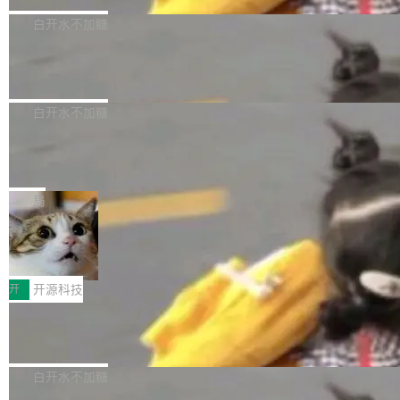
已不再是“多一个投放渠道”，而是一套能够持续
更稳定、更高效的装机选择。 B850 AORUS ELI
好，是 AI 写得太好了。 好到审查排期从两天的
白开水不加糖
驱动增长的体系。截至目前，搭载HarmonyOS
TE X3D基于AMD AM5平台打造，支持AMD Ry
活儿拖成了五天。PR 一堆起来没人敢合，发布
6的终端设备已突破7000万台，注册开发者数量
zen 9000/8000/7000系列处理器，并针对X3D
Dgraph v25.4.0 发布，具有图形后端的
窗口推了又推。好到合进 main 分支的代码，我
已突破 1100 万。随着鸿蒙生态汇聚越来越多的
原生 GraphQL 数据库
处理器特性进行平台级优化。其搭载X3D鸡血模
们自己都没看完。 这事不是个例。GitLab 调研
Dgraph 是一个水平可扩展的分布式 GraphQL
高质量游戏...
式2.0，可根据不同使用场景释放处理器潜力，
过 1528 名开发者，85% 说 AI 把瓶颈从写代码
数据库，有一个图形后端。作为一个原生的 Gra
白开水不加糖
帮助玩家在游戏与高负载应用中获得更充分的性
转移到了审代码。 写代码有人替你干了。但审代
phQL 数据库，它严格控制数据在磁盘上的排列
能表现。 在核心规格方面，B850 AO...
码、把关发版这两道关，还得靠人肉扛。 V5.0
竹知了：一个零依赖的单文件 HTML，
方式，以优化查询性能和吞吐量，减少集群中的
把儿时竹蝉玩具搬进浏览器
想让 AI 一起盯。
磁盘寻道和网络调用。 Dgraph v25.4.0 现已发
竹知了（zhuzhiliao）是那种小时候路边摊上几
布，具体更新内容包括： feat(zero)：Zero 现
块钱的玩意儿——一根小竹签，一个竹筒，一头
局
支持 --security superflag（token=...;whitelist
系着涂了松香的线。甩起来，竹膜震动，发出“哇
=...），与 Alpha 版本的格式一致，并据此对其
30倍效率升级：解锁医学影像数据要素
——哇”的蝉鸣声。实物越来越难找了，有开发者
价值化的真实路径
管理 HTTP 端点进行授权。 <blockquote> <p>
把它做成了 Web 玩具，放在 zhuzhiliao.imsai.c
完成一例腹部CT影像标注，张医生过去需要约1
<span><strong>警告：</strong>&nbsp;Zero
c 上，并在 GitHub 开源。 玩法很简单：按住屏
20个小时。他必须在数百张连续影像上，一笔一
开
开源科技
的 admin ...
幕画圈，或者直接甩手机。页面会实时显示转速
笔勾画边界，一层一层识别肌肉组织。如今，使
Apache Dubbo-go v3.3.2 正式发布
（圈/秒），声音来自真实竹知了录音的 1.72 秒
用东软飞标医学影像标注平台，同样的工作缩短
采样，无缝循环。音频解码失败时，还有一套合
至4小时，效率提升30倍。 这组数字背后，改变
这个版本面向生产环境，重心在内核稳定性。我
成兜底——锯齿波振荡器模拟脉冲，并联带通共
的不只是速度，而是把医学影像转化为AI能力的
们彻底收敛了旧配置体系，扩展了 Triple 协议与
白开水不加糖
振峰模拟竹膜和筒腔共鸣。 技术细节上，物理引
路径真正打通了。 大型医院积累的影像数据规模
泛化调用能力，加强了应用级元数据和服务治