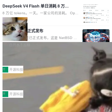
DeepSeek V4 Flash 单日消耗 8 万亿 t
okens 登顶热搜
8 万亿 tokens。一天。一家公司的消耗。 Open
Code 在 X 上发帖：「DeepSeek Flash did 8T
局
tokens on August 1st. 5T of free usage + 3T
NetBSD 11.0 正式发布
on OpenCode Go.」79.8 万次浏览，连带着 #
DeepSeek一天消耗了8万亿# 上了微博热搜——
NetBSD 11.0 现已正式发布，这是 NetBSD 操
注意这是 OpenCode 一家的消耗。 OpenCode
作系统的第十八个主要版本。 自 NetBSD 10.1
白开水不加糖
是 Anomaly 出品的 AI 编程工具，套餐 10 美元/
以来的变化 更新亮点： 新增对 RISC-V 处理器
月。用户交了 10 美元，就能用 DeepSeek Flas
2026 ChinaJoy鸿蒙游戏增长臻享会举
架构的支持。NetBSD 11.0 是首个支持 64 位 R
办，鲸鸿动能系统呈现游戏行业解决方
h 随便写代码，按网友说法：「怎么使劲用也用
ISC-V 平台的稳定版本，涵盖一系列基于 StarFi
8月1日，2026 ChinaJoy期间，鸿蒙游戏增长臻
案
不完。」5T 来自免费额度，3T 来自 Go...
ve JH71XX 的设备，例如 VisionFive 2、PINE
享会在上海举办。鸿蒙生态的全场景智慧营销平
开
开源科技
64 STAR64，以及 QEMU。 增强了对 POSIX.1
台鲸鸿动能协同华为游戏中心，面向游戏行业开
-2024 和 C23 编程接口标准的兼容性。 compat
技嘉X3D系列再添新成员 B850 AORU
发者及生态伙伴，系统呈现了平台在游戏领域的
S ELITE X3D主板强化性能体验
_linux(8) 增强了对 Linux 系统调用的支持，包
完整能力版图——从IAP高价值用户的全周期经
面向AMD Ryzen X3D处理器玩家，技嘉X3D系
括 epoll（围绕 kqueue 实现）、POSIX 消息队
营、到IAA游戏的“买变一体”正循环、再到联运与
列主板阵容迎来新成员——B850 AORUS ELITE
开
开源科技
列、...
广告协同的全链路经营闭环，以及面向全球市场
X3D。作为面向主流高性能平台打造的全新主板
的出海增长布局。 华为终端云业务商业化销售负
Zadig v5.0 发布：AI 发布专员与 AI 审
产品，B850 AORUS ELITE X3D延续技嘉在X3
查专员上线
责人在开场致辞中表示，游戏开发者的核心诉求
D平台优化上的技术积累，旨在为游戏玩家带来
我们团队这几天最大的卡点不是 AI 写得不够