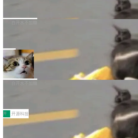
擎是绳系质点模型：重力、弹性绳（只拉不
Calibre 9.12 发布，功能强大的开源电
庞大，但不能直接用于训练模型。器官、病灶和
理，同时集中修了并发安全、资源泄漏和热路径
推）、空气阻力，1/240 秒定步长积...
子书工具
组织边界，必须由专业医生逐层识别、标记和校
性能问题。
Calibre 开源项目是 Calibre 官方出的电子书管
正，才能成为机器能理解的高质量数据。医学影
理工具。它可以查看，转换，编辑和分类所有主
白开水不加糖
像AI落地最昂贵的环节，不是算法，是专业医生
流格式的电子书。Calibre 是个跨平台软件，可
的时间。 张医生是某三甲医院放射科副主任医
SwiftUI 问世七年了，为什么开发者还
以在 Linux、Windows 和 macOS 上运行。 Cal
师，牵头一项腹部肌肉影像课题。他需要在数百
在骂它？
ibre 9.12 现已正式发布，此次更新内容如下：
Yakov Manshin 发了一期长达 40 分钟的 YouT
张CT影像上完成像素级精细分割，让系统"...
新功能 macOS：在 Connect/Share 按钮中添加
ube 视频，标题是"SwiftUI 七年后：一个平庸的
局
通过 AirDop 共享书籍的功能 Content server：
故事"。视频核心观点很简单：SwiftUI 发布七年
支持可向服务器后端添加新端点的插件 Edit boo
DBeaver 26.1.4 发布
了，仍然像一个永久公测版。 Manshin 从数据
k：Compress images：添加将 GIF 图像转换为
流、布局系统、API 稳定性、性能、跨平台五个
DBeaver 是一个免费开源的通用数据库工具，适
JPEG/WebP 的选项 ToC Editor：添加一个按
维度逐一批判了 SwiftUI。最让人印象深刻的一
用于开发人员和数据库管理员。DBeaver 26.1.4
白开水不加糖
钮，用于对目录中的条目进...
个论据是：苹果官方的 SwiftUI 教程项目 Land
现已发布，具体更新内容包括： AI 助手： <ul st
marks，用最新 Xcode 在最新 macOS 上构建
传音TEX AI语音算法团队斩获MLC-SL
yle="margin-left:0; margin-right:0"> <li><span
M 2026国际挑战赛Task 1亚军
运行，出来的效果是坏的——侧边栏按钮大小不
style="color:#000000">现在可以通过键盘访问
近日，在国际语音领域顶级会议INTERSPEECH
一，界面错位。他说这个问题"两年前就发现了，
AI 聊天功能（添加了一些快捷键）</span></li>
2026卫星活动——第二届多语种对话语音语言模
开
开源科技
至今没变"。 数据流方面，Manshin 指出 SwiftU
<li><span style="color:#000000">新增了始终
型挑战赛 （Multilingual Conversational Speec
I 的属性包装器演进史...
在新 SQL 控制台中打开 AI 生成的脚本的功能</
Qwen3.8-Max 发布，下周开源 Qwen3.
h Language Model Challenge，MLC-SLM）T
8-27B
span></li> <li><span style="color:#000000...
ask 1赛道中，传音TEX AI中心语音算法团队以
千问大模型宣布正式推出 Qwen 家族迄今最强大