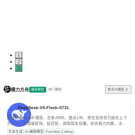
5
0
1
2
3
模力方舟
最新模型
热门模型
更多大模型
DeepSeek-V4-Flash-0731
高效轻量化MoE模型，总参284B，激活13B，原生支持百万超长上下
文能力。推理速度快、延迟低、调用成本低廉，综合能力均衡，主打
高并发、轻量化任务，适合日常对话、内容创作、基础 RAG、批量
文本生成
AI 编程模型
Function Calling
文案处理等普惠刚需场景。