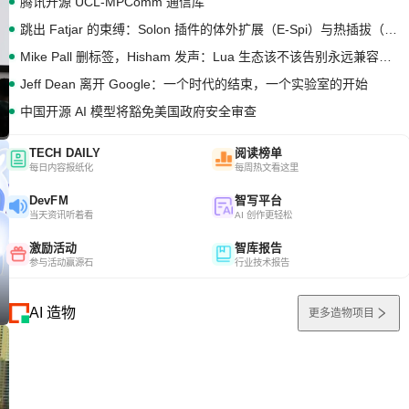
腾讯开源 UCL-MPComm 通信库
跳出 Fatjar 的束缚：Solon 插件的体外扩展（E-Spi）与热插拔（H-Spi）
Mike Pall 删标签，Hisham 发声：Lua 生态该不该告别永远兼容的旧梦？
Jeff Dean 离开 Google：一个时代的结束，一个实验室的开始
中国开源 AI 模型将豁免美国政府安全审查
TECH DAILY
阅读榜单
每日内容报纸化
每周热文看这里
DevFM
智写平台
当天资讯听着看
AI 创作更轻松
激励活动
智库报告
参与活动赢源石
行业技术报告
AI 造物
更多造物项目
0