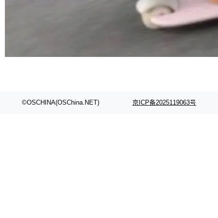
©OSCHINA(OSChina.NET)
京ICP备2025119063号