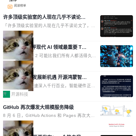
阅读榜单
许多顶级实验室的人现在几乎不读论文
了
「许多顶级实验室的人现在几乎不读论文了，而
且他们认为 ICLR/ICML/NeurIPS 充斥着大量过
局
度宣传和欺诈。」 OpenAI 研究员 Keller Jorda
xAI 前工程师评现代 AI 领域最重要 Top
n 这条推文引发了广泛讨论。他不是在说风凉
3 开源项目
话，他是说出了一个圈内人尽皆知但很少公开捅
Flash Attention 2 可能比我们所有人都活得久。
破的事实。 Jordan 随后补充了一句软化声明：
这句话不是来自某个技术博客，而是出自 Hieu
局
「我不认为这些会议上大部分论文都在过度宣传
Pham 的一条推文。Hieu Pham 是谁？他是 xAI
或造假。问题是，作为读者，如果你筛选出那些
共商智能硬件发展新机遇 开源鸿蒙智能
的早期工程师之一，在 Grok 训练基础设施团队
硬件开发者日杭州站即将举行
看起来最令人兴奋的论文，那它们大部分都是过
工作过。近日他在 X 上发了一条帖子，列出了他
随着万物智联加速深入千行百业，智能硬件正从
度宣传的。」 这才是真正的痛点。不是所有论文
认为现代 AI 领域最重要的三个开源项目。 第一
单点设备迈向智能化、网联化、协同化发展。作
开
开源科技
都有问题，是最吸引眼球的那批论文最有问题。
个名字毫无悬念：Flash Attention 2。 Hieu 的
为面向全场景、跨终端的分布式操作系统，开源
他引用的帖子来自 Mathew Shen，一位 ICLR 2
理由很具体。FA 系列不需要解释，但 FA2 是他
GitHub 再次爆发大规模服务降级
鸿蒙通过统一技术底座和分布式能力，为不同类
026 的读者：「看了篇 ...
认为最重要的一个——复杂度恰到好处，刚好能
型智能设备的开发、连接与互联提供关键支撑，
8 月 6 日，GitHub Actions 和 Pages 再次大规
驱动你去学 CuTe，但还没被那些"邪恶的" Hopp
也为产业链企业探索产品创新与商业增长打开新
模服务降级，Actions 完全不可用超过 5 小时，
局
er++ 优化所淹没，足够容易修改和适配。 更关
的空间。 8月14日，开源鸿蒙智能硬件开发者日
webhook 停发，连自托管 runner 也因调度层故
键的是 FA2 的持久性...