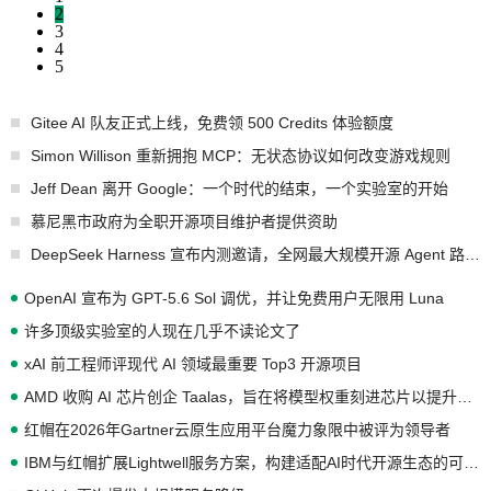
2
3
4
5
Gitee AI 队友正式上线，免费领 500 Credits 体验额度
Simon Willison 重新拥抱 MCP：无状态协议如何改变游戏规则
Jeff Dean 离开 Google：一个时代的结束，一个实验室的开始
慕尼黑市政府为全职开源项目维护者提供资助
DeepSeek Harness 宣布内测邀请，全网最大规模开源 Agent 路演现场诞生
OpenAI 宣布为 GPT-5.6 Sol 调优，并让免费用户无限用 Luna
许多顶级实验室的人现在几乎不读论文了
xAI 前工程师评现代 AI 领域最重要 Top3 开源项目
AMD 收购 AI 芯片创企 Taalas，旨在将模型权重刻进芯片以提升推理性能
红帽在2026年Gartner云原生应用平台魔力象限中被评为领导者
IBM与红帽扩展Lightwell服务方案，构建适配AI时代开源生态的可信基础设施