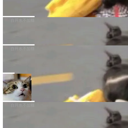
（圈/秒），声音来自真实竹知了录音的 1.72 秒
Apache Dubbo-go v3.3.2 正式发布
用东软飞标医学影像标注平台，同样的工作缩短
采样，无缝循环。音频解码失败时，还有一套合
至4小时，效率提升30倍。 这组数字背后，改变
这个版本面向生产环境，重心在内核稳定性。我
成兜底——锯齿波振荡器模拟脉冲，并联带通共
的不只是速度，而是把医学影像转化为AI能力的
们彻底收敛了旧配置体系，扩展了 Triple 协议与
白开水不加糖
振峰模拟竹膜和筒腔共鸣。 技术细节上，物理引
路径真正打通了。 大型医院积累的影像数据规模
泛化调用能力，加强了应用级元数据和服务治
擎是绳系质点模型：重力、弹性绳（只拉不
庞大，但不能直接用于训练模型。器官、病灶和
Calibre 9.12 发布，功能强大的开源电
理，同时集中修了并发安全、资源泄漏和热路径
推）、空气阻力，1/240 秒定步长积...
子书工具
组织边界，必须由专业医生逐层识别、标记和校
性能问题。
Calibre 开源项目是 Calibre 官方出的电子书管
正，才能成为机器能理解的高质量数据。医学影
理工具。它可以查看，转换，编辑和分类所有主
白开水不加糖
像AI落地最昂贵的环节，不是算法，是专业医生
流格式的电子书。Calibre 是个跨平台软件，可
的时间。 张医生是某三甲医院放射科副主任医
SwiftUI 问世七年了，为什么开发者还
以在 Linux、Windows 和 macOS 上运行。 Cal
师，牵头一项腹部肌肉影像课题。他需要在数百
在骂它？
ibre 9.12 现已正式发布，此次更新内容如下：
Yakov Manshin 发了一期长达 40 分钟的 YouT
张CT影像上完成像素级精细分割，让系统"...
新功能 macOS：在 Connect/Share 按钮中添加
ube 视频，标题是"SwiftUI 七年后：一个平庸的
局
通过 AirDop 共享书籍的功能 Content server：
故事"。视频核心观点很简单：SwiftUI 发布七年
支持可向服务器后端添加新端点的插件 Edit boo
DBeaver 26.1.4 发布
了，仍然像一个永久公测版。 Manshin 从数据
k：Compress images：添加将 GIF 图像转换为
流、布局系统、API 稳定性、性能、跨平台五个
DBeaver 是一个免费开源的通用数据库工具，适
JPEG/WebP 的选项 ToC Editor：添加一个按
维度逐一批判了 SwiftUI。最让人印象深刻的一
用于开发人员和数据库管理员。DBeaver 26.1.4
白开水不加糖
钮，用于对目录中的条目进...
个论据是：苹果官方的 SwiftUI 教程项目 Land
现已发布，具体更新内容包括： AI 助手： <ul st
marks，用最新 Xcode 在最新 macOS 上构建
传音TEX AI语音算法团队斩获MLC-SL
yle="margin-left:0; margin-right:0"> <li><span
M 2026国际挑战赛Task 1亚军
运行，出来的效果是坏的——侧边栏按钮大小不
style="color:#000000">现在可以通过键盘访问
近日，在国际语音领域顶级会议INTERSPEECH