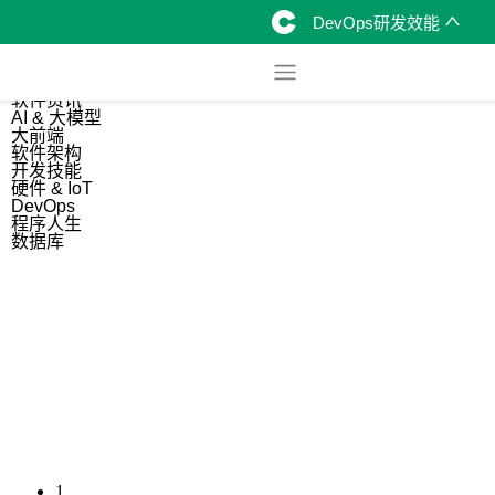
DevOps研发效能
综合
开源资讯
软件资讯
AI & 大模型
大前端
软件架构
开发技能
硬件 & IoT
DevOps
程序人生
数据库
1