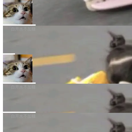
l 迁移或唤醒时，新宿主从 S3 恢复 SQLite 数据
te 17 Pro、OPPO K15，要么是vivo X300 E这
本控制系统。目前处于 Early Access 阶段。 De
库继续执行。存储库是持久化的唯一真相...
样的次旗舰。 Galaxy Z Fold8 Ultra / Z Fold8 /
SpaceXAI 单季资本开支达 183 亿美元
ltaDB 的核心思路直接写在 landing page 最显
Z Flip8三款折叠屏新机均在7月22日发布，且全
眼的位置：「Software is made between com
根据风险投资人Tomer Tunguz 博客（VC 分
部搭载骁龙8 Elite Gen5 for Galaxy，它们本该
mits」——软件是在 commit 之间写出来的。git
析）披露的最新分析与第二季度业绩报告，Spac
白开水不加糖
是7月性...
只记录了你提交的最终状态，但真正的工作过程
eXAI在上个季度的总资本支出飙升至183.7亿美
——打字、删改、试错、agent 对话——都在 co
Meta 发布终端编程 Agent“Muse Cod
元。其中，绝大部分资金被直接用于 AI 领域，
e” 和 Muse Spark 1.2 模型
mmit 之间的空隙里丢失了。 DeltaDB 要做的就
金额高达158.3亿美元，这一单项投入已经逼近
Meta 今天发布了两款 AI 产品：Muse Code，
是把这段空隙补上。 回退到任何一次编辑：Delt
微软同期总资本开支的四成。 与亚马逊、Alpha
一个在终端里运行的编程 agent；Muse Spark
局
aDB 捕获 commit 之间的每一次操作，...
bet、微软以及 Meta 等传统科技巨头相比，Spa
1.2，驱动这个 agent 的新模型。一句话概括：
ceXAI的资金消耗速度尤为引人瞩目。然而，支
美团开源 LoHoSearch，用知识图谱校
你可以用 curl -fsSL https://dev.meta.ai/install.
准 AI 能力认知
撑庞大支出的资金来源却呈现出截然不同的面
sh | bash 安装一个能在大项目里自动规划、写
机器出题的前提，是让机器拥有全局视野。整个
貌。数据显示，微软和 Meta 主要依托充沛的经
代码、验证结果的 AI 终端工具。 据介绍，Muse
构建流程可以分为四个环节：建图 → 控制难度
白开水不加糖
营现金流来覆盖资本开支，其资本支出覆盖率分
Code 是 Meta 的编程 agent 产品。它和市场上
→ 质量把关 → 数据概览。
别达到155% 和106%;而SpaceXAI的经营现金
已有的终端编程 agent 在设计理念上有几个明显
腾讯开源 UCL-MPComm 通信库
流仅能覆盖资本开支的12...
的差异点。 异步后台 agent：Muse Code 有一
腾讯网平团队宣布开源了 UCL-MPComm 通信
个主 agent 循环，外加一组后台 agent。这些后
库，并将作为transport接入Mooncake TENT。
白开水不加糖
台 agent...
该通信库针对AI Memory池化场景的数据传输需
CoStrict入选工信部2025人工智能应用
求进行了深度优化，能够实现数据中心内大规模