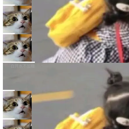
2027 年就能追上美国前沿实验室的水平。 Dela
五年前，David Crawshaw 问过很多软件工程师
频技...
最终并未成功落地，而高额算力消耗持续运行长
ngue 把原因归结为一件事：开放协作。中国的
一个问题：你写过什么给自己用的程序？答案几
局
达 5 个月，公司直到财务对账时才察觉异常。这
AI 开发者在一个共享和协作的生态里加速迭代，
乎都是没有。工程师们整天用别人写的程序写程
意味着一个无人看管的 AI 程序，在近半年时间
而美国模型厂商在"闭门造车"。他的原话是 "buil
DeepSeek Harness 宣布内测邀请，全
序给别人用。偶尔有人自己写个博客系统、智能
里日夜不停地"烧钱"。 复盘显示，...
网最大规模开源 Agent 路演现场诞生
ding in silos"——各自为战，互不通气。 这个判
家居控制、家庭实验室，都算稀奇事。 Crawsh
一条内测招募帖，发出去的时候大概没人想到它
断从他嘴里说出来分量不同。Hugging Face 是
aw 是 Shelley 的作者，一个开源 AI coding age
会变成一场开源 Agent 生态的路演。 8月1日，
局
全球最大的开源 AI 平台，上面跑着上百万个模
nt。他最近在博客上写了一篇文章，核心论点很
DeepSeek Harness 团队负责人崔添翼（tiany
型。谁在开源赛道上领先，...
简单：开发者工具必须开源。 理由不是传统的自
商汤 SenseNova U1.5-Lite-Preview
i）在 X 上发帖： 「如果你是 Agent Harness 相
开源
由软件情怀，而是一个跟 AI agent 直接相关的
关开源项目的开发者，希望参加 DeepSeek Har
商汤科技宣布面向社区开源轻量级统一多模态模
技术判断。 两行 prompt 就能个性化任何软件 C
ness 的内测，可以回复或私信联系我。请附上
型的预览版本 SenseNova U1.5-Lite-Preview。
白开水不加糖
rawshaw 给出了两个 prompt。 第一个： "下载
GitHub id 以及开源代表作。」 DeepSeek 曾在
公告称，SenseNova U1.5-Lite-Preview并非简
某个软件的源码，在本地构建。修改 agent ...
官方招聘信息中写过一条简洁有力的公式：Mod
Ubuntu 将核心系统包从 deb 转成了 s
单的模型规模升级，而是基于 SenseNova U1
nap
el + Harness = Agent。模型负责理解和推理，
的一次系统性迭代，不仅在同一架构中贯通视觉
Ubuntu 正在把又一个核心系统包从 deb 转为 s
Harness 负责把能力落到真实环境中——调用工
理解、推理、生成与编辑，还仅以 8B-MoT 的轻
nap。这次是 hwctl——一个用来检查 Ubuntu
局
具、读写文件、管理上下文、处理错误、完成闭
量大小，将能力推进到4K、更精细的真实质感、
硬件认证状态的命令行工具。 Canonical 工程师
环。崔添翼招人的标...
更复杂的视觉控制和可持续迭代编辑。 相比 U
Dario Amodei 担心新人来 Anthropic
Alan Griffiths 在邮件列表中说得很直白：「hwc
只为金钱，不为使命
1，U1.5-Lite-Preview 在以下方向上带来了显著
tl 是一个 Ubuntu 专有的包，它和它的依赖项都
顶级 AI 研究员在两家公司之间来回跳，中间只
提升： 原生支持4K图像生成； 更精细的局部纹
是 Ubuntu 专有的，不会用在其他发行版上。」
隔了几天。 Lilian Weng 上周刚宣布因健康原因
局
理、细节与真实世界质感； 更准确的中英文文字
所以 deb 版本的受众实际上为零。既然只有 Ub
离开 Thinking Machines Lab，说自己作为联合