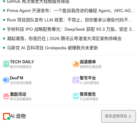
GitHub 再次爆发大规模服务降级
Prime Agent 开源发布：一个能自我改进的编程 Agent，ARC-AGI 3 超越人类专家基线
Rust 项目团队宣布 LLM 政策：不禁止，但你要承认哪些代码不是你写的
宇树科技 IPO 战略配售曝光：DeepSeek 获配 93.3 万股，锁定 36 个月
潮起潮落，你我仍在 | 2026 腾讯云粤港澳大湾区架构师峰会
马斯克 AI 百科项目 Grokipedia 被曝数月未更新
TECH DAILY
阅读榜单
每日内容报纸化
每周热文看这里
DevFM
智写平台
当天资讯听着看
AI 创作更轻松
激励活动
智库报告
参与活动赢源石
行业技术报告
AI 造物
更多造物项目