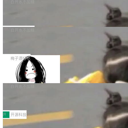
一个回归问题，该问题导致拉取镜像时会拒绝包
e 孵化器项目管理委员会（IPMC）投票中获得
白开水不加糖
pSeek作为与宇树科技具备战略合作关系的企
含绝对 hardlink 目标的镜像（此类镜像由某些镜
全票通过，随后获 Apache 软件基金会董事会批
业，获配股份数量占本次发行数量的2.31%。 除
马斯克 AI 百科项目 Grokipedia 被曝数
像构建工具生成）。moby/moby#53305 修复了
准。今天，Apache 软件基金会正式宣布 Apach
DeepSeek外，腾讯旗下上海启善投资有限公司
月未更新
Docker Engine 29.7.0 中引入的一个回归问
e Fluss 孵化毕业，成为 Apache 顶级项目（TL
埃隆·马斯克推出的AI百科项目 Grokipedia 被曝
获配9...
题，该问题可能导致在旧版 Linux 内核...
P）！这一里程碑不仅标志着 Fluss 迈入新的发
长期停止内容更新，未能实现其作为“AI版维基百
白开水不加糖
展阶段，也将进一步推动流式存储、实时湖仓与
科”替代品的目标。 据 Lawfare 最新调查，自今
AI 数据基础加速融合，为实时数据基础设施的发
Solon I18n：三种解析器，零样板代码
年4月以来，Grokipedia 页面更新功能基本停
展开启新的篇章。
滞，过去三个月内没有任何条目完成更新，用户
如果你在 Spring Boot 里做过国际化，流程大概
提交的编辑请求也长期处于待处理状态。 Groki
是这样的：配 MessageSource 的 Bean、写 R
梅子酒好吃
pedia 于去年底上线，定位为由人工智能生成内
eloadableResourceBundleMessageSource、
容的百科平台，被马斯克视为传统众包百科网站
Apache Doris 4.1 全面增强 Iceberg：
声明 LocaleResolver、注册 LocaleChangeInt
支持 UPDATE、MERGE INTO 与 Iceb
维基百科的替代方案。Lawfare 调查发现，无论
erceptor…五六步之后才能看到第一行翻译文
Apache Doris 4.1 要补齐的，正是缺失的那一
erg V3
热门页面还是低关注度页面，均未出现近期更
本。 Solon 换了个方式。整个 i18n 模块围绕三
半。在已有查询能力的基础上，Doris 进一步支
白开水不加糖
新，相关问题并非局限于特定领域，而是在不同
个解析器、一个注解、一个工具类展开——没有
持了 UPDATE、DELETE、MERGE INTO 等数
主题和访问量页面中普遍存在。 调查人员最初认
XML、没有拦截器注册、没有样板配置。 资源
Testin XAgent：CIO智能测试落地指南
据修改操作、完整的表结构管理与分区演进，以
为，Grokipedia可能只是限...
文件的约定 把文件放到 resources/i18n/ 下： r
及 rewrite_data_files、expire_snapshots 等日
7月30日，TiD2026质量竞争力大会在北京中关
esources/i18n/messages.properties ...
常维护操作，并完整支持 Iceberg V3 格式。
村国家自主创新示范区会议中心开幕。本届大会
开
开源科技
由中关村智联软件服务业质量创新联盟主办，以
让非法状态不可表示：一篇关于 ADT
“智构可信·质创未来——AI原生时代的质量新范