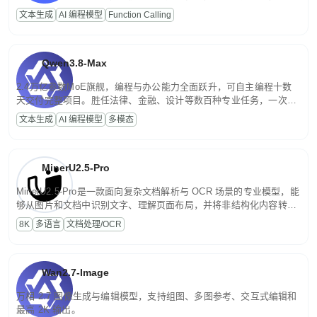
高并发、轻量化任务，适合日常对话、内容创作、基础 RAG、批量
文本生成
AI 编程模型
Function Calling
文案处理等普惠刚需场景。
Qwen3.8-Max
2.4万亿参数MoE旗舰，编程与办公能力全面跃升，可自主编程十数
天交付完整项目。胜任法律、金融、设计等数百种专业任务，一次对
话端到端交付生产级成果。原生视觉理解贯穿规划、执行与验证全流
文本生成
AI 编程模型
多模态
程，支持超长文档与长视频的深度语义解析。长程任务中自主规划与
闭环迭代，持续进化。
MinerU2.5-Pro
MinerU2.5-Pro是一款面向复杂文档解析与 OCR 场景的专业模型，能
够从图片和文档中识别文字、理解页面布局，并将非结构化内容转换
为便于存储、检索和二次处理的结构化结果。
8K
多语言
文档处理/OCR
Wan2.7-Image
万相 2.7 图像生成与编辑模型，支持组图、多图参考、交互式编辑和
最高 2K 输出。