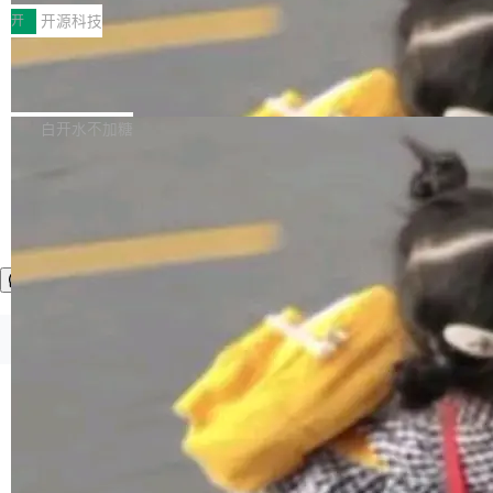
一，界面错位。他说这个问题"两年前就发现了，
AI 聊天功能（添加了一些快捷键）</span></li>
2026卫星活动——第二届多语种对话语音语言模
开
开源科技
至今没变"。 数据流方面，Manshin 指出 SwiftU
<li><span style="color:#000000">新增了始终
型挑战赛 （Multilingual Conversational Speec
I 的属性包装器演进史...
在新 SQL 控制台中打开 AI 生成的脚本的功能</
Qwen3.8-Max 发布，下周开源 Qwen3.
h Language Model Challenge，MLC-SLM）T
8-27B
span></li> <li><span style="color:#000000...
ask 1赛道中，传音TEX AI中心语音算法团队以
千问大模型宣布正式推出 Qwen 家族迄今最强大
自主研发的说话人归属多语种自动语音识别系统
的模型 Qwen3.8-Max，也是其首个 Max 规模
白开水不加糖
取得tcpMER 15.41%的成绩，在全球110支参赛
的开源权重模型。Qwen3.8-Max 的模型权重预
队伍中位列第二。此次突破展现了传音在多语种
计将于开源，彼时也将同步开源 Qwen3.8-27B
语音识别、说话人日志、时间对齐与长音频工程
模型。 根据介绍，Qwen3.8-Max 基于 Qwen 3.
加载更多
化系统等关键方向的系统性技术实力。 本届赛事
5 的架构基础构建，参数规模扩展至 2.4 万亿，
聚焦多语言对话语音模型面临的关键技术挑战，
激活参数95B，支持100万上下文Tokens，在编
共吸引来自全球工业界与学术界的1...
程、办公、科研以及长周期任务等方面实现了全
面提升。它不仅能应对更具挑战性的问题，还能
更可靠地端到端完成复杂任务，输出值得信赖的
©OSCHINA(OSChina.NET)
京ICP备2025119063号
成果。 全球开发者都可通过千问 AI 平台获得 Q
wen3.8 的 API 服务：国内每百万 Tok...