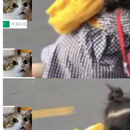
码，而 AI Agent 不需要容器，它们需要的是 Iso
状把 OpenAI 描述成一个系统性地从前东家挖
late。」 容器为什么不合适 容器的问题在于启动
HUAWEI MatePad Edge上架WorkBu
人、套取机密信息的对手。 OpenAI 没发律师
ddy鸿蒙PC版，说话就能干活的AI办公
和销毁都太重了。一个 Agent 要执行的任务可能
函，也没选择庭外沉默。它在官网贴了一篇博
全能AI工作台WorkBuddy鸿蒙PC版上架HUAWE
搭子
只需要几毫秒的 CPU 时间，但容器从冷启动到
文，标题只有六个字：Apple is getting this wro
I MatePad Edge应用市场，直接下载即可使
开
开源科技
就绪要花数秒。如果未来有十...
ng。 然后，它把邮件往来和 iMessage 聊天记
用，与鸿蒙电脑上的体验一致。值得一提的是，
录全贴了出来。 他发错人了 苹果外部律师 Gabr
FFmpeg 9.0 发布：代号“Lei”，以此纪
这是目前市面上唯一支持平板接入WorkBuddy P
念中国开发者雷霄骅
iel Gross 来自 Weil 律所，2 月 23 日下午 5:53
C版的产品，搭载“人机双写”重磅功能——你写
全球知名开源多媒体框架 FFmpeg 今天正式发
给 OpenAI 总法律顾问 Che Chang 发了封邮
你的，AI写AI的，同屏协作互不干扰。一句话让
布了 9.0 版本。这个版本除了带来新一代音视频
局
件，附了一封长信，要求 OpenAI 配合调查前苹
AI帮你干活，现在开启全新体验！ 温馨提示：
处理能力和硬件加速支持之外，还有一个特殊之
果员工带走机密信...
体验WorkBuddy鸿蒙PC版前，请将 HUAWEI M
亚马逊成本失控：AI 写代码烧掉 1215
处：FFmpeg 9.0 的代号是“Lei”。 这个名字，
万元，超预算 860%
atePad Edge 升级至 HarmonyOS 6.1.0.135S
来自中国开发者雷霄骅（Lei Xiaohua）。 对于
外媒近日曝光了亚马逊的多份内部报告显示，AI
P9 patch03及以上版本。 *升级路径：设置 > 搜
很多中国音视频开发者而言，这个名字并不陌
导致公司在多个项目上超支。《金融时报》报道
白开水不加糖
索“软件更新” > 检查更新，即可搜索新版本，下
生。十年前，他通过大量中文技术文章、源码分
称，仅一个项目的成本超支就高达 180 万美元
载安装完成升级即可。 没有...
析和开源示例，让一代开发者第一次真正理解 F
Hugging Face CEO 发声：中国正在开
（约合人民币 1215 万元）。 具体来说，一名工
源模型上碾压我们
Fmpeg，也成为很多人进入音视频开发领域的
程师借助 Anthropic 旗下 Claude Sonnet 模型
"他们正在开源模型上碾压我们。" Hugging Fac
“启蒙老师”。 而今年，恰好是雷霄骅离世十周
编写程序，目标是完成电商平台作者信息与商品
e CEO Clément Delangue 在 CNBC 的采访里
局
年。FFmpeg 社区最终选择用一个大版本的名
列表的数据匹配 —— 一项常规的数据处理任
没有拐弯抹角。他说中国正在赢得 AI 竞赛，而
字，留下了这份纪念。 雷霄骅曾是中国传媒大学
务，最终却产生了 180 万美元的账单，实际支出
当 AI agent 把源码变成了最好的扩展系
且按目前的速度，中国 AI 工具预计在今年底或
数字电视技术方向的博士生，长期从事视频、音
统，开发者工具必须开源
超出原定预算 860%。 更令人意外的是，该项目