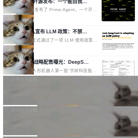
（OHDD：OpenHarmony Hardware Develope
Prime Agent 开源发布：一个能自我改
障无法工作。Pages、Copilot code review、C
进的编程 Agent，ARC-AGI 3 超越人类
r Day）将在杭州启航。活动面向智能硬件产业
opilot coding agent 全部受影响。从检测到完全
Prime Intellect 发布了 Prime Agent，一个开源
专家基线
链企业和开发者，邀请行业专家与资深技术顾
恢复，大约 12 小时。 这是 2026 年 8 月的第六
的编程 Agent Harness，核心设计围绕两个抽
局
问，围绕开源鸿蒙技术能力、设备适配、芯片适
起事故，其中四起与 AI/Copilot 服务相关。 Git
象：Recursive Language Model（RLM）和 C
配、功耗与稳定性调优、兼容性测评及统一互联
Hub 员工 kdaigle 在 HN 讨论中贴出了一组数
Rust 项目团队宣布 LLM 政策：不禁
ontinual Harness。在 ARC-AGI 3 基准测试
等内容展开系统讲解和实战交流，帮助企业进一
止，但你要承认哪些代码不是你写的
据：2025 年全年 10 亿次 commit。现在，每周
上，Prime Agent + Opus 5 的组合达到了 95.
Rust 语言项目正式通过了一项 LLM 使用政策，
步了解开源鸿蒙在智能...
2.75 亿次，全年预计 140 亿次。GitHub...
5% RHAE Best@1，超过了 ARC 报告的人类专
覆盖 rust-lang/rust 单一仓库的代码贡献。这不
局
家基线 95.4%。 不是又一个 coding agent 包装
是项目级别的官方立场，目前由五个团队采纳，
器 Prime Agent 的架构和市面上大多数 coding
宇树科技 IPO 战略配售曝光：DeepSe
但它可能是主流开源项目中关于 AI 辅助贡献最
ek 获配 93.3 万股，锁定 36 个月
agent 有本质区别。大多数 agent harness 的设
细致的一份规则。 政策的核心只有一句话：LLM
8月6日晚间，“人形机器人第一股”宇树科技股份
计是基于早期模型的能力—...
可以用来分析、提炼、审阅、建议，但不能用来
有限公司披露IPO发行价格及战略配售结果，杭
白开水不加糖
创作。 具体来说，LLM 生成的代码可以提交，
州深度求索人工智能基础技术研究有限公司（De
但必须满足五个条件：预先安排、非关键、高质
Docker 29.7.2 发布
epSeek）获配93.3399万股，按150.8元/股发行
量、充分测试、充分审查，并且必须披露。LLM
价格计算，认购金额约1.41亿元，股份锁定期为
Docker 29.7.2 现已发布，具体更新内容如下：
不得生成涉及安全性的关键变更，除非作者本身
36个月。 公告显示，本次宇树科技战略配售对
Bug fixes and enhancements 修复多次传递同
白开水不加糖
就是领域专家。即使如此，政策也"强烈不建
象主要包括长期投资机构、与公司业务具有战略
一环境变量时，docker service create和docker
议"这么做。 对于不披露的情况，审核者可以直
Apache Fluss 毕业成为顶级项目
合作关系或长期合作愿景的大型企业、科创板保
service update会发生 panic 的问题。docker/cl
接关闭 PR，无需解释。 政策作者 Jynn Ne...
荐人跟投子公司，以及公司高级管理人员和核心
i#7145 修复了 Docker Engine 29.7.0 中引入的
今年 7 月，Apache Fluss 的毕业提案在 Apach
员工参与设立的专项资产管理计划。其中，Dee