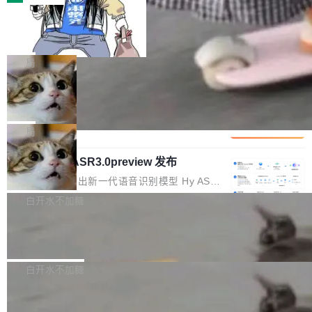
装完即用。 开源地址：Gitee · GitCode · GitHu
体。企业级代码仓库通常包含数十万乃至数百万
b 安装 支持 Java 8+（8~26）、macOS / Linu
一条“删库”命令跑 17 小时，算法工程
个文件，其规模远超单次模型调用可承载的上下
师删光 89TB 数据只为干私活
x / Windows / Harmony PC。 # macOS / Linu
文窗口。随着项目规模的持续扩张与代码历史的
最高人民检察院8月4日公布了一起案件：北京一
x / Harmony PC curl -fsSL https://solon.noea
不断累积，代码仓中的模块关系、接口契约、业
名90后算法工程师王某，为了给自己接的私活腾
局
r.org/solon...
务逻辑等关键信息往往分散于数十乃至数百个文
服务器空间，删光了公司AI游戏部门的全部核心
件之中，形成高度复杂的知识关联网络。传统的
Cloudflare 分享推理优化实践：KV ca
数据。 王某2024年1月入职东城区某科技公司AI
che 量化 + 权重压缩，吞吐量提升 4
代码检索手段（如关键词匹配、目录遍历）仅能
短剧部门，有互联网大厂背景。在公司内部架构
Kimi 和 GLM 是当前最强的大模型系列之一，但
1%，成本降 30%
在语法层面完成文本定位，难以触及代码的语义
调整期间，部门三次通知全员将数据从A集群迁
它们有一个共同的问题：太吃显存了。月之暗面
局
内涵与结构关联，导致开发者使用代码智能体在
移到B集群，王某都回复了"收到"。 他没有迁移
的 Kimi K 系列和智谱的 GLM 都是长上下文、M
理解大规模代码仓时面临显著"代码仓理解"瓶
数据。2024年9月3日下午4点，他使用此前登录
腾讯混元 Hy ASR3.0preview 发布
oE 架构的大模型，好用到让人上瘾，但 GPU 显
颈。 代码仓深度理解服务（以下简称" CodeBas
的账号密码进入A集群，输入了一条被程序员圈
存永远不够用。 Cloudflare 的 Workers AI 团队
腾讯混元正式推出新一代语音识别模型 Hy ASR
e深度理解服务"）是华为云码道（CodeA...
称为"删库跑路"的命令——最高管理员权限、无
一直在跑这些模型的推理。他们在官方博客上发
3.0preview。基于最新一代大语言模型 Hy3 的
白开水不加糖
需确认、强制递归删除。17个小时后，运维人员
了一篇技术文章，详细拆解了三种让大模型在 G
语言理解能力，以及融合了高精度语音识别与深
发现异常并中止进程时，89TB数据已经没了。
PU 上跑得更省、更快的技术手段——KV cache
Pale Moon 34.3.2 发布，苍月浏览器
度语义理解能力，实现了语音识别能力的全面升
删掉的是AI游戏部门的全部开发文件，包括公司
量化、模型权重压缩、以及共享 KV cache 的完
级。 根据介绍，Hy ASR3.0preview 目标在于：
Pale Moon 34.3.2 现已发布，这是一个安全更
自研的多个文生3D和...
整性保护。效果是：吞吐量提升 41%，每 token
让语音识别不再只是听清，而是真正听懂。通过
新和少量网页兼容性修复版本。 Changes/fixe
白开水不加糖
成本降低 30%，精度不变。 FP8 省的不仅是显
先理解你的语境和意图，再把准确的文字直接给
s： 实现了URL.Parse()便捷功能 对浏览器内部
存 KV cache 是推理时最吃显...
到你。从“逐字转写、单点优化”演进为“理解语
PostgreSQL 18/19 新特性深度解读
函数添加了多项边界检查，以避免潜在的越界访