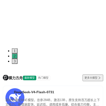
1
2
3
模力方舟
最新模型
热门模型
更多大模型
DeepSeek-V4-Flash-0731
高效轻量化MoE模型，总参284B，激活13B，原生支持百万超长上下
文能力。推理速度快、延迟低、调用成本低廉，综合能力均衡，主打