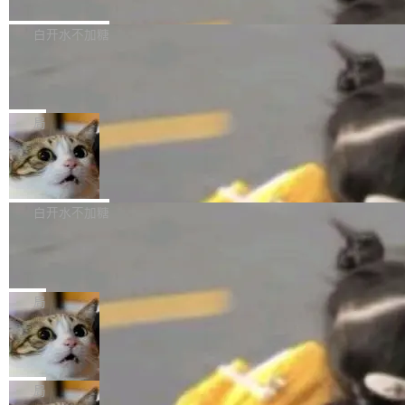
境、兼容场景、一键直出”。 Hy ASR 3.0 previe
问、下溢和溢出。（DiD） 修复了加载和解析内
演讲者分享了一个有趣的实践：面对 PG 18 已
w 不要求标准普通话，方言识别覆盖粤语、吴语
容提供的字体时出现的几个问题 为避免音频加
发布的 Release Notes，他利用 AI 工具（如 Co
白开水不加糖
等 10 大方言片区和 20 余个二级小片区。在开
载、处理和播放过程中可能出现的一系列错误，
pilot）对数千条 commit 日志进行自动分析，先
源评测集中，Hy ASR 3.0 preview 在多语种的
慕尼黑市政府为全职开源项目维护者提
对音频采样频率设定了下限 采样率低于 8kHz
让模型总结出三十余条潜在特性，再逐条要求生
WER（...
供资助
（通常被认为是 "telephone"/"walkie-talkie" 音
成详细解释和代码校验，最终筛选出对用户体感
"在过去大约 10 年的大部分时间里，libexpat 的
质的最低采样率）的音频格式将被拒绝 修复了 C
最强的若干项。对于尚未正式发版的 PG 19，则
维护工作一直与我的日常工作、家务、社交生活
局
SS 圆角虚线样式中可能存在的问题 如果表单中
通过拉取过去一年内（从 PG 18 Beta1 时间点
和休闲娱乐竞争时间。" 这是 libexpat 维护者 S
的图像元素不在同一个子树中，则它们将不再关
Firefox 153.0.3 发布
至今）的所有 commit，同样交由 AI 分析提炼。
ebastian Pipping 写在博客里的话。8 月 4 日，
联 加...
经过人工复核，准确度令人满意。这一方法也为
他宣布了一个新消息：从 2026 年 8 月 1 日起，
Firefox 153.0.3 现已发布，具体更新内容如
社区爱好者提供了高效跟踪新版本的思路。
他可以全职维护 libexpat 了，最长 6 个月。发
下： New Smart Window 包含多项增强功能：
白开水不加糖
工资的是慕尼黑市政府。 libexpat 是一个 C99
<ul> <li>现在建议列表会显示更多结果，方便用
编写的流式 XML 解析器，MIT 许可证。和 libx
Cloudflare Computer 开源：你的 Age
户查找历史记录和切换到已打开的标签页。（<a
nt 需要一台电脑，而不是一个容器
ml2 一样，它是世界上使用最广泛的 XML 解析
href="https://bugzilla.mozilla.org/show_bug.c
Cloudflare 开源了名为 @cloudflare/computer
库之一。你的操作系统、浏览器、无数的基础设
gi?id=2019042">Bug&nbsp;2019042</a>）</l
的 npm 包。项目的核心论点是：容器不适合 Ag
局
施软件，很可能都在用它。而过去十年，维护它
i> <li>现在，助手可以直接使用 Exa 的网络搜索
ent 计算。真正适合的，是 Isolate。 Cloudflare
的人一直在用业余...
结果回答问题，而无需将问题转交给搜索引擎。
OpenAI 公开邮件和聊天记录回应苹果
工程师在这件事上没什么可谦虚的——他们用 W
诉讼，称“Apple is getting this wron
（<a href="https://bugzilla.mozilla.org/show_
orkers 跑了十年 Isolate。用 CEO Matthew Pri
上个月，苹果一纸诉状把 OpenAI 告上法庭，指
g”
bug.cgi?id=204...
nce 的话说：「我们一生都在用 Isolate 运行代
控其挖角苹果前员工并窃取商业秘密。苹果的诉
局