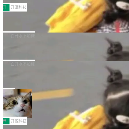
括 epoll（围绕 kqueue 实现）、POSIX 消息队
营、到IAA游戏的“买变一体”正循环、再到联运与
列主板阵容迎来新成员——B850 AORUS ELITE
开
开源科技
列、...
广告协同的全链路经营闭环，以及面向全球市场
X3D。作为面向主流高性能平台打造的全新主板
的出海增长布局。 华为终端云业务商业化销售负
Zadig v5.0 发布：AI 发布专员与 AI 审
产品，B850 AORUS ELITE X3D延续技嘉在X3
查专员上线
责人在开场致辞中表示，游戏开发者的核心诉求
D平台优化上的技术积累，旨在为游戏玩家带来
我们团队这几天最大的卡点不是 AI 写得不够
已不再是“多一个投放渠道”，而是一套能够持续
更稳定、更高效的装机选择。 B850 AORUS ELI
好，是 AI 写得太好了。 好到审查排期从两天的
白开水不加糖
驱动增长的体系。截至目前，搭载HarmonyOS
TE X3D基于AMD AM5平台打造，支持AMD Ry
活儿拖成了五天。PR 一堆起来没人敢合，发布
6的终端设备已突破7000万台，注册开发者数量
zen 9000/8000/7000系列处理器，并针对X3D
Dgraph v25.4.0 发布，具有图形后端的
窗口推了又推。好到合进 main 分支的代码，我
已突破 1100 万。随着鸿蒙生态汇聚越来越多的
原生 GraphQL 数据库
处理器特性进行平台级优化。其搭载X3D鸡血模
们自己都没看完。 这事不是个例。GitLab 调研
Dgraph 是一个水平可扩展的分布式 GraphQL
高质量游戏...
式2.0，可根据不同使用场景释放处理器潜力，
过 1528 名开发者，85% 说 AI 把瓶颈从写代码
数据库，有一个图形后端。作为一个原生的 Gra
白开水不加糖
帮助玩家在游戏与高负载应用中获得更充分的性
转移到了审代码。 写代码有人替你干了。但审代
phQL 数据库，它严格控制数据在磁盘上的排列
能表现。 在核心规格方面，B850 AO...
码、把关发版这两道关，还得靠人肉扛。 V5.0
竹知了：一个零依赖的单文件 HTML，
方式，以优化查询性能和吞吐量，减少集群中的
把儿时竹蝉玩具搬进浏览器
想让 AI 一起盯。
磁盘寻道和网络调用。 Dgraph v25.4.0 现已发
竹知了（zhuzhiliao）是那种小时候路边摊上几
布，具体更新内容包括： feat(zero)：Zero 现
块钱的玩意儿——一根小竹签，一个竹筒，一头
局
支持 --security superflag（token=...;whitelist
系着涂了松香的线。甩起来，竹膜震动，发出“哇
=...），与 Alpha 版本的格式一致，并据此对其
30倍效率升级：解锁医学影像数据要素
——哇”的蝉鸣声。实物越来越难找了，有开发者
价值化的真实路径
管理 HTTP 端点进行授权。 <blockquote> <p>
把它做成了 Web 玩具，放在 zhuzhiliao.imsai.c
完成一例腹部CT影像标注，张医生过去需要约1
<span><strong>警告：</strong>&nbsp;Zero
c 上，并在 GitHub 开源。 玩法很简单：按住屏
20个小时。他必须在数百张连续影像上，一笔一
开
开源科技
的 admin ...
幕画圈，或者直接甩手机。页面会实时显示转速
笔勾画边界，一层一层识别肌肉组织。如今，使