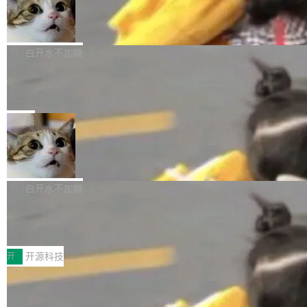
生成与复杂版式组织； 更稳定的图...
untu 用户在用，那用 snap 打包就没什么可纠结
FFmpeg 9.0 发布
创始人的角色「太累了」。几天后，The Inform
的。 从 deb 到 snap 的迁移路径 hwctl 是 rust-
ation 就曝出她将重回 OpenAI，负责递归自我
FFmpeg 9.0 现已发布，包含多项改进。官方更
hwlib 硬件 API 库的一部分，命令行工具负责查
改进方向的研究。她是 Thinking Machines 过
新日志列出的 9.0 版本主要更新内容如下： 扩
白开水不加糖
询 Ubuntu 的硬件认证数据库。...
去一年内第四个离开的联合创始人。 这家由前
展 AMF 色彩转换器 (vf_vpp_amf) 的 HDR 功能
OpenAI CTO Mira Murati 创立的公司，连创始
DeepSeek V4 Flash 单日消耗 8 万亿 t
MP4 muxer 中支持 LCEVC 音轨复用 Playdate
okens 登顶热搜
团队都留不住。 但 Thinking Machines 不是唯
视频编码器和多路复用器 添加 v360_vulkan filt
8 万亿 tokens。一天。一家公司的消耗。 Open
一在人才争夺战中失血的公司。六月，Google
er HE-AAC 960 解码 (DAB+) transpose_cuda
Code 在 X 上发帖：「DeepSeek Flash did 8T
局
连失两员大将：Noam Shazeer 去了 Op...
filter 添加 AMF Frame Rate Converter (vf_frc
tokens on August 1st. 5T of free usage + 3T
_amf) filter SMPTE 2094-50 元数据支持和直
NetBSD 11.0 正式发布
on OpenCode Go.」79.8 万次浏览，连带着 #
通 ProRes RAW VideoToolbox 硬件加速器 AP
DeepSeek一天消耗了8万亿# 上了微博热搜——
NetBSD 11.0 现已正式发布，这是 NetBSD 操
V ...
注意这是 OpenCode 一家的消耗。 OpenCode
作系统的第十八个主要版本。 自 NetBSD 10.1
白开水不加糖
是 Anomaly 出品的 AI 编程工具，套餐 10 美元/
以来的变化 更新亮点： 新增对 RISC-V 处理器
月。用户交了 10 美元，就能用 DeepSeek Flas
2026 ChinaJoy鸿蒙游戏增长臻享会举
架构的支持。NetBSD 11.0 是首个支持 64 位 R
办，鲸鸿动能系统呈现游戏行业解决方
h 随便写代码，按网友说法：「怎么使劲用也用
ISC-V 平台的稳定版本，涵盖一系列基于 StarFi
8月1日，2026 ChinaJoy期间，鸿蒙游戏增长臻
案
不完。」5T 来自免费额度，3T 来自 Go...
ve JH71XX 的设备，例如 VisionFive 2、PINE
享会在上海举办。鸿蒙生态的全场景智慧营销平
开
开源科技
64 STAR64，以及 QEMU。 增强了对 POSIX.1
台鲸鸿动能协同华为游戏中心，面向游戏行业开
-2024 和 C23 编程接口标准的兼容性。 compat
技嘉X3D系列再添新成员 B850 AORU
发者及生态伙伴，系统呈现了平台在游戏领域的
S ELITE X3D主板强化性能体验
_linux(8) 增强了对 Linux 系统调用的支持，包
完整能力版图——从IAP高价值用户的全周期经
面向AMD Ryzen X3D处理器玩家，技嘉X3D系