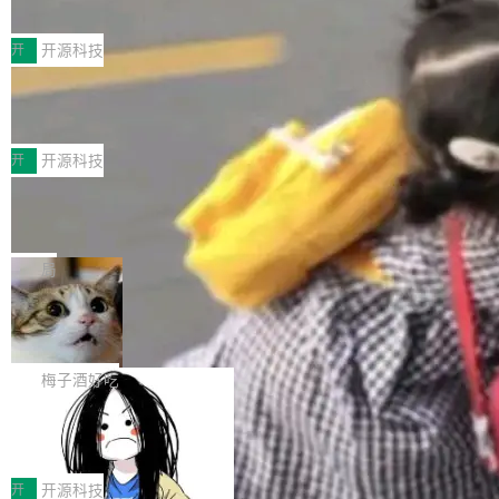
典型案例
计算节点间多种内存类型的高性能通信。 UCL-
近日，工信部科技司公示《2025人工智能应用典
MPComm将作为一种传输引擎接入Mooncake T
型案例入选名单》，深信服“面向企业研发场景的
开
开源科技
ENT，实现零拷贝传输性能提升30%、非零拷贝
开源 AI 编程平台 CoStrict 应用”凭借卓越的技术
传输性能最高提升5倍。UCL-MPComm底层基
深信服AI算力网关入选工信部人工智能
创新与落地成效成功入选。 全链路私有化部署，
应用典型案例！
于自研UCL-Engine通信引擎，后续腾讯网平将
助力企业AI研发安全落地 当前，越来越多企业已
前不久，工业和信息化部正式发布《2025年人工
持续开源更多基于UCL-Engine的高性能通信组
经开始引入 AI Coding 工具，通过调用公有云模
智能应用典型案例名单》，集中展示人工智能在
开
开源科技
件。 腾讯网平团队在UCL-MPComm中实现了一
型或企业内部部署模型提升研发效率。但随着 AI
各领域的应用成果，覆盖技术底座、行业赋能、
个独立于业务线程的全局通信引擎（Engine），
Jeff Dean 离开 Google：一个时代的结
Coding 从个人辅助工具逐步走向团队级、组织
产品应用、支撑保障、专题等五大方向。深信服
并实...
束，一个实验室的开始
级应用，企业在规模化落地过程中，对安全性、
AI算力网关（AI创新平台）成功入选！ 随着各行
Google 员工编号 20。MapReduce 作者之一。
可控性和代码质量提出了更高要求。 首先是数据
各业的Agent走向规模化建设，算力构成形态逐
Bigtable 作者之一。TensorFlow 的作者之一。
局
安全与合规要求。对于大多数普通研发场景，公
渐丰富，用户关注的重点也在发生变化：不只是
Gemini 的架构师。Google 首席科学家。 Jeff D
有云模型能够满足快速试用和效率提升的需求。
🔥 SolonCode v2026.8.4 发布：界面
让AI用起来，还要进一步看清混合算力时代下，
ean 在 Google 工作了 27 年后，宣布离职。 他
但对于金融、能源、医疗等对数据安全要求较...
字体可调、22 种语言、记忆搜索增强
Token花在哪里、算力是否被充分利用，以及持
不是一个人走。一同离开的还有 Sanjay Ghema
打开终端就能上岗的全中文编码智能体，这一轮
续增长的AI成本该如何优化。 深信服AI算力网关
wat（Google 员工编号 23，Jeff Dean 二十多
把「看得清、用母语、记得住」三件事一次补
梅子酒好吃
正是围绕这些实际问题，从Token治理和成本治
年的编程搭档，MapReduce 和 Bigtable 的共同
齐。 SolonCode 是什么 SolonCode 是杭州无
理两个方面，让用户的每一份算力都看得清、管
作者）、Quoc Le（Google 大脑核心成员，Se
让“代码语义理解”深度释放AI Coding
耳科技研发的企业级终端编码智能体——一位全
得住、用得稳、省得下、更安全！ 一、从现在开
价值潜能：华为云码道（CodeArts）
q2Seq 和 DocAI 的共同发明人）以及 Oriol Vin
中文驱动的数字员工，自主理解需求、规划步
一、代码仓深度理解技术的作用与价值 在软件工
始，Token使用一目...
代码仓技术解析
yals（Gemini 联合负责人，AlphaSta...
骤、编写代码。不挑模型、不挑平台，curl 一行
程实践中，代码仓是企业核心知识资产的主要载
开
开源科技