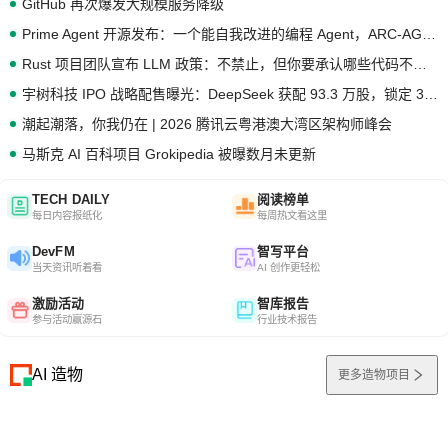
GitHub 再次爆发大规模服务降级
Prime Agent 开源发布：一个能自我改进的编程 Agent，ARC-AGI 3 超越人类专家基线
Rust 项目团队宣布 LLM 政策：不禁止，但你要承认哪些代码不是你写的
宇树科技 IPO 战略配售曝光：DeepSeek 获配 93.3 万股，锁定 36 个月
潮起潮落，你我仍在 | 2026 腾讯云粤港澳大湾区架构师峰会
马斯克 AI 百科项目 Grokipedia 被曝数月未更新
TECH DAILY
阅读榜单
每日内容报纸化
每周热文看这里
DevFM
智写平台
当天资讯听着看
AI 创作更轻松
激励活动
智库报告
参与活动赢源石
行业技术报告
AI 造物
更多造物项目