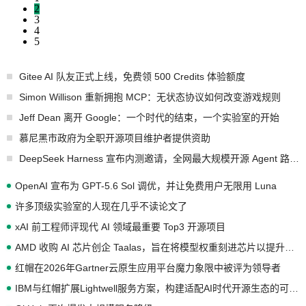
2
3
4
5
Gitee AI 队友正式上线，免费领 500 Credits 体验额度
Simon Willison 重新拥抱 MCP：无状态协议如何改变游戏规则
Jeff Dean 离开 Google：一个时代的结束，一个实验室的开始
慕尼黑市政府为全职开源项目维护者提供资助
DeepSeek Harness 宣布内测邀请，全网最大规模开源 Agent 路演现场诞生
OpenAI 宣布为 GPT-5.6 Sol 调优，并让免费用户无限用 Luna
许多顶级实验室的人现在几乎不读论文了
xAI 前工程师评现代 AI 领域最重要 Top3 开源项目
AMD 收购 AI 芯片创企 Taalas，旨在将模型权重刻进芯片以提升推理性能
红帽在2026年Gartner云原生应用平台魔力象限中被评为领导者
IBM与红帽扩展Lightwell服务方案，构建适配AI时代开源生态的可信基础设施