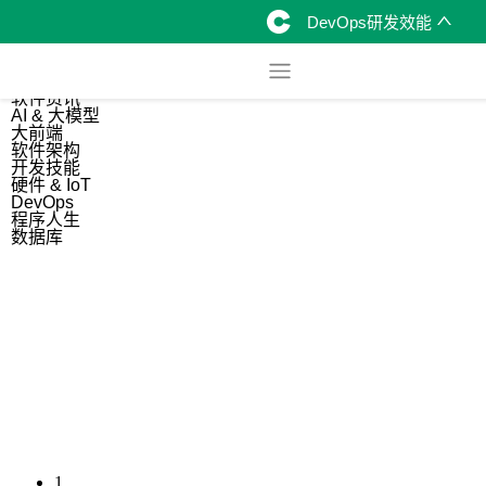
DevOps研发效能
综合
开源资讯
软件资讯
AI & 大模型
大前端
软件架构
开发技能
硬件 & IoT
DevOps
程序人生
数据库
1