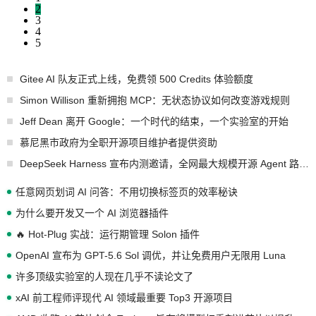
2
3
4
5
Gitee AI 队友正式上线，免费领 500 Credits 体验额度
Simon Willison 重新拥抱 MCP：无状态协议如何改变游戏规则
Jeff Dean 离开 Google：一个时代的结束，一个实验室的开始
慕尼黑市政府为全职开源项目维护者提供资助
DeepSeek Harness 宣布内测邀请，全网最大规模开源 Agent 路演现场诞生
任意网页划词 AI 问答：不用切换标签页的效率秘诀
为什么要开发又一个 AI 浏览器插件
🔥 Hot-Plug 实战：运行期管理 Solon 插件
OpenAI 宣布为 GPT-5.6 Sol 调优，并让免费用户无限用 Luna
许多顶级实验室的人现在几乎不读论文了
xAI 前工程师评现代 AI 领域最重要 Top3 开源项目