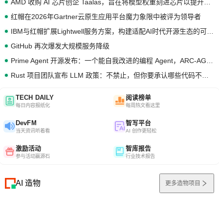
AMD 收购 AI 芯片创企 Taalas，旨在将模型权重刻进芯片以提升推理性能
红帽在2026年Gartner云原生应用平台魔力象限中被评为领导者
IBM与红帽扩展Lightwell服务方案，构建适配AI时代开源生态的可信基础设施
GitHub 再次爆发大规模服务降级
Prime Agent 开源发布：一个能自我改进的编程 Agent，ARC-AGI 3 超越人类专家基线
Rust 项目团队宣布 LLM 政策：不禁止，但你要承认哪些代码不是你写的
TECH DAILY
阅读榜单
每日内容报纸化
每周热文看这里
DevFM
智写平台
当天资讯听着看
AI 创作更轻松
激励活动
智库报告
参与活动赢源石
行业技术报告
AI 造物
更多造物项目