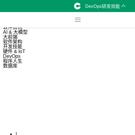
DevOps研发效能
综合
开源资讯
软件资讯
AI & 大模型
大前端
软件架构
开发技能
硬件 & IoT
DevOps
程序人生
数据库
1