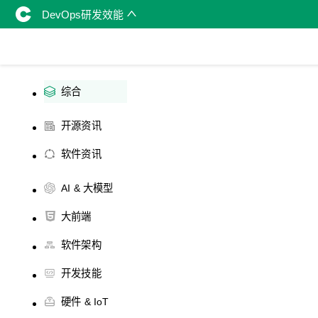
DevOps研发效能
综合
开源资讯
软件资讯
AI & 大模型
大前端
软件架构
开发技能
硬件 & IoT