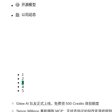
开源模型
公司动态
1
2
3
4
5
Gitee AI 队友正式上线，免费领 500 Credits 体验额度
Simon Willison 重新拥抱 MCP：无状态协议如何改变游戏规则