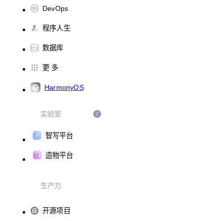
DevOps
程序人生
数据库
更 多
HarmonyOS
实验室
智写平台
造物平台
生产力
开源项目