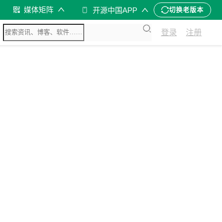
媒体矩阵
开源中国APP
切换老版本
登录
注册