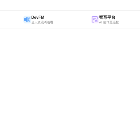
DevFM
智写平台
当天资讯听着看
AI 创作更轻松