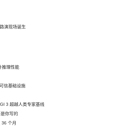
nt 路演现场诞生
提升推理性能
态的可信基础设施
AGI 3 超越人类专家基线
不是你写的
 36 个月