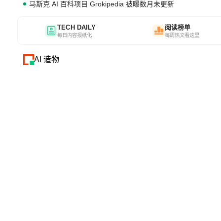
马斯克 AI 百科项目 Grokipedia 被曝数月未更新
TECH DAILY
阅读榜单
每日内容报纸化
每周热文看这里
AI 造物