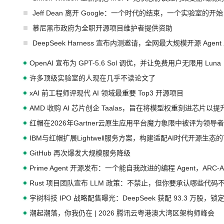
Jeff Dean 离开 Google：一个时代的结束，一个实验室的开始
慕尼黑市政府为全职开源项目维护者提供资助
DeepSeek Harness 宣布内测邀请，全网最大规模开源 Age
OpenAI 宣布为 GPT-5.6 Sol 调优，并让免费用户无限用 Luna
许多顶级实验室的人现在几乎不读论文了
xAI 前工程师评现代 AI 领域最重要 Top3 开源项目
AMD 收购 AI 芯片创企 Taalas，旨在将模型权重刻进芯片以
红帽在2026年Gartner云原生应用平台魔力象限中被评为领导者
IBM与红帽扩展Lightwell服务方案，构建适配AI时代开源生
GitHub 再次爆发大规模服务降级
Prime Agent 开源发布：一个能自我改进的编程 Agent，ARC-
Rust 项目团队宣布 LLM 政策：不禁止，但你要承认哪些代码
宇树科技 IPO 战略配售曝光：DeepSeek 获配 93.3 万股，锁定
潮起潮落，你我仍在 | 2026 腾讯云粤港澳大湾区架构师峰会