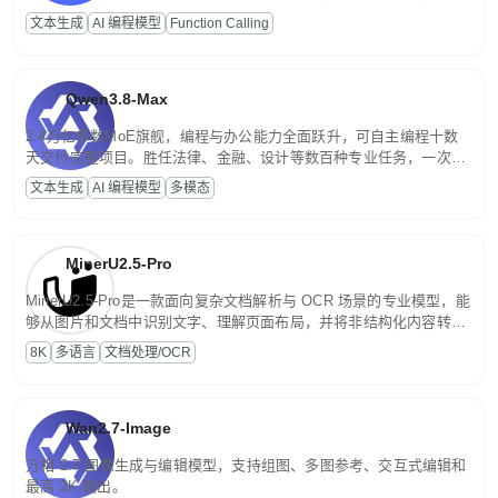
高并发、轻量化任务，适合日常对话、内容创作、基础 RAG、批量
文本生成
AI 编程模型
Function Calling
文案处理等普惠刚需场景。
Qwen3.8-Max
2.4万亿参数MoE旗舰，编程与办公能力全面跃升，可自主编程十数
天交付完整项目。胜任法律、金融、设计等数百种专业任务，一次对
话端到端交付生产级成果。原生视觉理解贯穿规划、执行与验证全流
文本生成
AI 编程模型
多模态
程，支持超长文档与长视频的深度语义解析。长程任务中自主规划与
闭环迭代，持续进化。
MinerU2.5-Pro
MinerU2.5-Pro是一款面向复杂文档解析与 OCR 场景的专业模型，能
够从图片和文档中识别文字、理解页面布局，并将非结构化内容转换
为便于存储、检索和二次处理的结构化结果。
8K
多语言
文档处理/OCR
Wan2.7-Image
万相 2.7 图像生成与编辑模型，支持组图、多图参考、交互式编辑和
最高 2K 输出。