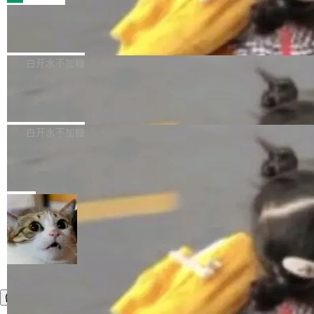
的 admin ...
幕画圈，或者直接甩手机。页面会实时显示转速
笔勾画边界，一层一层识别肌肉组织。如今，使
（圈/秒），声音来自真实竹知了录音的 1.72 秒
Apache Dubbo-go v3.3.2 正式发布
用东软飞标医学影像标注平台，同样的工作缩短
采样，无缝循环。音频解码失败时，还有一套合
至4小时，效率提升30倍。 这组数字背后，改变
这个版本面向生产环境，重心在内核稳定性。我
成兜底——锯齿波振荡器模拟脉冲，并联带通共
的不只是速度，而是把医学影像转化为AI能力的
们彻底收敛了旧配置体系，扩展了 Triple 协议与
白开水不加糖
振峰模拟竹膜和筒腔共鸣。 技术细节上，物理引
路径真正打通了。 大型医院积累的影像数据规模
泛化调用能力，加强了应用级元数据和服务治
擎是绳系质点模型：重力、弹性绳（只拉不
庞大，但不能直接用于训练模型。器官、病灶和
Calibre 9.12 发布，功能强大的开源电
理，同时集中修了并发安全、资源泄漏和热路径
推）、空气阻力，1/240 秒定步长积...
子书工具
组织边界，必须由专业医生逐层识别、标记和校
性能问题。
Calibre 开源项目是 Calibre 官方出的电子书管
正，才能成为机器能理解的高质量数据。医学影
理工具。它可以查看，转换，编辑和分类所有主
白开水不加糖
像AI落地最昂贵的环节，不是算法，是专业医生
流格式的电子书。Calibre 是个跨平台软件，可
的时间。 张医生是某三甲医院放射科副主任医
SwiftUI 问世七年了，为什么开发者还
以在 Linux、Windows 和 macOS 上运行。 Cal
师，牵头一项腹部肌肉影像课题。他需要在数百
在骂它？
ibre 9.12 现已正式发布，此次更新内容如下：
Yakov Manshin 发了一期长达 40 分钟的 YouT
张CT影像上完成像素级精细分割，让系统"...
新功能 macOS：在 Connect/Share 按钮中添加
ube 视频，标题是"SwiftUI 七年后：一个平庸的
局
通过 AirDop 共享书籍的功能 Content server：
故事"。视频核心观点很简单：SwiftUI 发布七年
支持可向服务器后端添加新端点的插件 Edit boo
了，仍然像一个永久公测版。 Manshin 从数据
k：Compress images：添加将 GIF 图像转换为
流、布局系统、API 稳定性、性能、跨平台五个
加载更多
JPEG/WebP 的选项 ToC Editor：添加一个按
维度逐一批判了 SwiftUI。最让人印象深刻的一
钮，用于对目录中的条目进...
个论据是：苹果官方的 SwiftUI 教程项目 Land
marks，用最新 Xcode 在最新 macOS 上构建