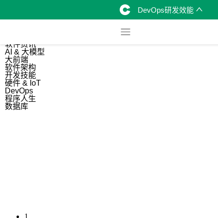
DevOps研发效能
综合
开源资讯
软件资讯
AI & 大模型
大前端
软件架构
开发技能
硬件 & IoT
DevOps
程序人生
数据库
1