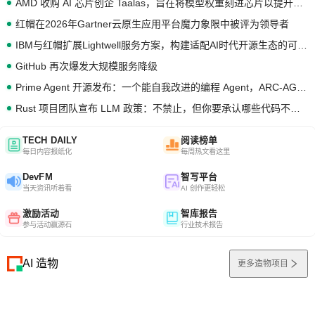
AMD 收购 AI 芯片创企 Taalas，旨在将模型权重刻进芯片以提升推理性能
红帽在2026年Gartner云原生应用平台魔力象限中被评为领导者
IBM与红帽扩展Lightwell服务方案，构建适配AI时代开源生态的可信基础设施
GitHub 再次爆发大规模服务降级
Prime Agent 开源发布：一个能自我改进的编程 Agent，ARC-AGI 3 超越人类专家基线
Rust 项目团队宣布 LLM 政策：不禁止，但你要承认哪些代码不是你写的
TECH DAILY
阅读榜单
每日内容报纸化
每周热文看这里
DevFM
智写平台
当天资讯听着看
AI 创作更轻松
激励活动
智库报告
参与活动赢源石
行业技术报告
AI 造物
更多造物项目