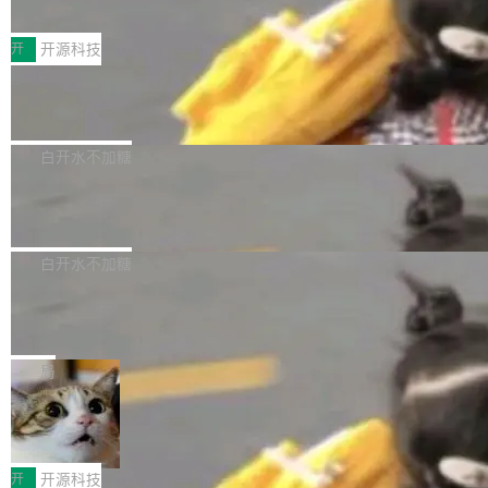
S ELITE X3D主板强化性能体验
_linux(8) 增强了对 Linux 系统调用的支持，包
完整能力版图——从IAP高价值用户的全周期经
面向AMD Ryzen X3D处理器玩家，技嘉X3D系
括 epoll（围绕 kqueue 实现）、POSIX 消息队
营、到IAA游戏的“买变一体”正循环、再到联运与
列主板阵容迎来新成员——B850 AORUS ELITE
开
开源科技
列、...
广告协同的全链路经营闭环，以及面向全球市场
X3D。作为面向主流高性能平台打造的全新主板
的出海增长布局。 华为终端云业务商业化销售负
Zadig v5.0 发布：AI 发布专员与 AI 审
产品，B850 AORUS ELITE X3D延续技嘉在X3
查专员上线
责人在开场致辞中表示，游戏开发者的核心诉求
D平台优化上的技术积累，旨在为游戏玩家带来
我们团队这几天最大的卡点不是 AI 写得不够
已不再是“多一个投放渠道”，而是一套能够持续
更稳定、更高效的装机选择。 B850 AORUS ELI
好，是 AI 写得太好了。 好到审查排期从两天的
白开水不加糖
驱动增长的体系。截至目前，搭载HarmonyOS
TE X3D基于AMD AM5平台打造，支持AMD Ry
活儿拖成了五天。PR 一堆起来没人敢合，发布
6的终端设备已突破7000万台，注册开发者数量
Dgraph v25.4.0 发布，具有图形后端的
zen 9000/8000/7000系列处理器，并针对X3D
窗口推了又推。好到合进 main 分支的代码，我
已突破 1100 万。随着鸿蒙生态汇聚越来越多的
原生 GraphQL 数据库
处理器特性进行平台级优化。其搭载X3D鸡血模
们自己都没看完。 这事不是个例。GitLab 调研
Dgraph 是一个水平可扩展的分布式 GraphQL
高质量游戏...
式2.0，可根据不同使用场景释放处理器潜力，
过 1528 名开发者，85% 说 AI 把瓶颈从写代码
数据库，有一个图形后端。作为一个原生的 Gra
白开水不加糖
帮助玩家在游戏与高负载应用中获得更充分的性
转移到了审代码。 写代码有人替你干了。但审代
phQL 数据库，它严格控制数据在磁盘上的排列
能表现。 在核心规格方面，B850 AO...
竹知了：一个零依赖的单文件 HTML，
码、把关发版这两道关，还得靠人肉扛。 V5.0
方式，以优化查询性能和吞吐量，减少集群中的
把儿时竹蝉玩具搬进浏览器
想让 AI 一起盯。
磁盘寻道和网络调用。 Dgraph v25.4.0 现已发
竹知了（zhuzhiliao）是那种小时候路边摊上几
布，具体更新内容包括： feat(zero)：Zero 现
块钱的玩意儿——一根小竹签，一个竹筒，一头
局
支持 --security superflag（token=...;whitelist
系着涂了松香的线。甩起来，竹膜震动，发出“哇
=...），与 Alpha 版本的格式一致，并据此对其
30倍效率升级：解锁医学影像数据要素
——哇”的蝉鸣声。实物越来越难找了，有开发者
价值化的真实路径
管理 HTTP 端点进行授权。 <blockquote> <p>
把它做成了 Web 玩具，放在 zhuzhiliao.imsai.c
完成一例腹部CT影像标注，张医生过去需要约1
<span><strong>警告：</strong>&nbsp;Zero
c 上，并在 GitHub 开源。 玩法很简单：按住屏
20个小时。他必须在数百张连续影像上，一笔一
开
开源科技