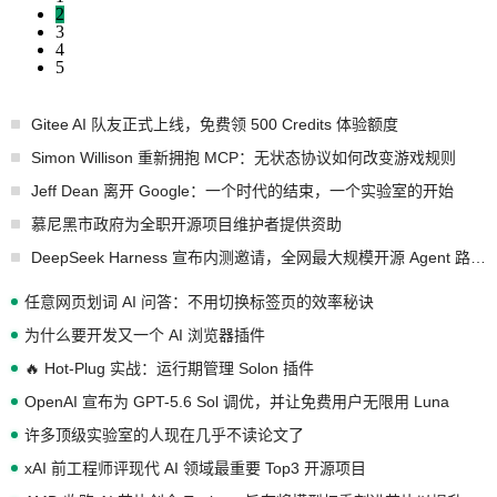
2
3
4
5
Gitee AI 队友正式上线，免费领 500 Credits 体验额度
Simon Willison 重新拥抱 MCP：无状态协议如何改变游戏规则
Jeff Dean 离开 Google：一个时代的结束，一个实验室的开始
慕尼黑市政府为全职开源项目维护者提供资助
DeepSeek Harness 宣布内测邀请，全网最大规模开源 Agent 路演现场诞生
任意网页划词 AI 问答：不用切换标签页的效率秘诀
为什么要开发又一个 AI 浏览器插件
🔥 Hot-Plug 实战：运行期管理 Solon 插件
OpenAI 宣布为 GPT-5.6 Sol 调优，并让免费用户无限用 Luna
许多顶级实验室的人现在几乎不读论文了
xAI 前工程师评现代 AI 领域最重要 Top3 开源项目