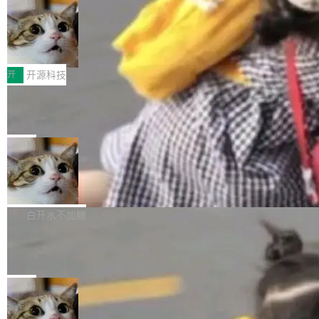
nce 的话说：「我们一生都在用 Isolate 运行代
控其挖角苹果前员工并窃取商业秘密。苹果的诉
局
码，而 AI Agent 不需要容器，它们需要的是 Iso
状把 OpenAI 描述成一个系统性地从前东家挖
HUAWEI MatePad Edge上架WorkBu
late。」 容器为什么不合适 容器的问题在于启动
人、套取机密信息的对手。 OpenAI 没发律师
ddy鸿蒙PC版，说话就能干活的AI办公
和销毁都太重了。一个 Agent 要执行的任务可能
函，也没选择庭外沉默。它在官网贴了一篇博
全能AI工作台WorkBuddy鸿蒙PC版上架HUAWE
搭子
只需要几毫秒的 CPU 时间，但容器从冷启动到
文，标题只有六个字：Apple is getting this wro
I MatePad Edge应用市场，直接下载即可使
开
开源科技
就绪要花数秒。如果未来有十...
ng。 然后，它把邮件往来和 iMessage 聊天记
用，与鸿蒙电脑上的体验一致。值得一提的是，
录全贴了出来。 他发错人了 苹果外部律师 Gabr
FFmpeg 9.0 发布：代号“Lei”，以此纪
这是目前市面上唯一支持平板接入WorkBuddy P
念中国开发者雷霄骅
iel Gross 来自 Weil 律所，2 月 23 日下午 5:53
C版的产品，搭载“人机双写”重磅功能——你写
全球知名开源多媒体框架 FFmpeg 今天正式发
给 OpenAI 总法律顾问 Che Chang 发了封邮
你的，AI写AI的，同屏协作互不干扰。一句话让
布了 9.0 版本。这个版本除了带来新一代音视频
局
件，附了一封长信，要求 OpenAI 配合调查前苹
AI帮你干活，现在开启全新体验！ 温馨提示：
处理能力和硬件加速支持之外，还有一个特殊之
果员工带走机密信...
体验WorkBuddy鸿蒙PC版前，请将 HUAWEI M
亚马逊成本失控：AI 写代码烧掉 1215
处：FFmpeg 9.0 的代号是“Lei”。 这个名字，
万元，超预算 860%
atePad Edge 升级至 HarmonyOS 6.1.0.135S
来自中国开发者雷霄骅（Lei Xiaohua）。 对于
外媒近日曝光了亚马逊的多份内部报告显示，AI
P9 patch03及以上版本。 *升级路径：设置 > 搜
很多中国音视频开发者而言，这个名字并不陌
导致公司在多个项目上超支。《金融时报》报道
白开水不加糖
索“软件更新” > 检查更新，即可搜索新版本，下
生。十年前，他通过大量中文技术文章、源码分
称，仅一个项目的成本超支就高达 180 万美元
载安装完成升级即可。 没有...
析和开源示例，让一代开发者第一次真正理解 F
Hugging Face CEO 发声：中国正在开
（约合人民币 1215 万元）。 具体来说，一名工
源模型上碾压我们
Fmpeg，也成为很多人进入音视频开发领域的
程师借助 Anthropic 旗下 Claude Sonnet 模型
"他们正在开源模型上碾压我们。" Hugging Fac
“启蒙老师”。 而今年，恰好是雷霄骅离世十周
编写程序，目标是完成电商平台作者信息与商品
e CEO Clément Delangue 在 CNBC 的采访里
局
年。FFmpeg 社区最终选择用一个大版本的名
列表的数据匹配 —— 一项常规的数据处理任
没有拐弯抹角。他说中国正在赢得 AI 竞赛，而
字，留下了这份纪念。 雷霄骅曾是中国传媒大学
务，最终却产生了 180 万美元的账单，实际支出
当 AI agent 把源码变成了最好的扩展系
且按目前的速度，中国 AI 工具预计在今年底或