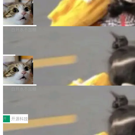
理、细节与真实世界质感； 更准确的中英文文字
所以 deb 版本的受众实际上为零。既然只有 Ub
离开 Thinking Machines Lab，说自己作为联合
生成与复杂版式组织； 更稳定的图...
untu 用户在用，那用 snap 打包就没什么可纠结
FFmpeg 9.0 发布
创始人的角色「太累了」。几天后，The Inform
的。 从 deb 到 snap 的迁移路径 hwctl 是 rust-
ation 就曝出她将重回 OpenAI，负责递归自我
FFmpeg 9.0 现已发布，包含多项改进。官方更
hwlib 硬件 API 库的一部分，命令行工具负责查
改进方向的研究。她是 Thinking Machines 过
新日志列出的 9.0 版本主要更新内容如下： 扩
白开水不加糖
询 Ubuntu 的硬件认证数据库。...
去一年内第四个离开的联合创始人。 这家由前
展 AMF 色彩转换器 (vf_vpp_amf) 的 HDR 功能
OpenAI CTO Mira Murati 创立的公司，连创始
DeepSeek V4 Flash 单日消耗 8 万亿 t
MP4 muxer 中支持 LCEVC 音轨复用 Playdate
okens 登顶热搜
团队都留不住。 但 Thinking Machines 不是唯
视频编码器和多路复用器 添加 v360_vulkan filt
8 万亿 tokens。一天。一家公司的消耗。 Open
一在人才争夺战中失血的公司。六月，Google
er HE-AAC 960 解码 (DAB+) transpose_cuda
Code 在 X 上发帖：「DeepSeek Flash did 8T
局
连失两员大将：Noam Shazeer 去了 Op...
filter 添加 AMF Frame Rate Converter (vf_frc
tokens on August 1st. 5T of free usage + 3T
_amf) filter SMPTE 2094-50 元数据支持和直
NetBSD 11.0 正式发布
on OpenCode Go.」79.8 万次浏览，连带着 #
通 ProRes RAW VideoToolbox 硬件加速器 AP
DeepSeek一天消耗了8万亿# 上了微博热搜——
NetBSD 11.0 现已正式发布，这是 NetBSD 操
V ...
注意这是 OpenCode 一家的消耗。 OpenCode
作系统的第十八个主要版本。 自 NetBSD 10.1
白开水不加糖
是 Anomaly 出品的 AI 编程工具，套餐 10 美元/
以来的变化 更新亮点： 新增对 RISC-V 处理器
月。用户交了 10 美元，就能用 DeepSeek Flas
2026 ChinaJoy鸿蒙游戏增长臻享会举
架构的支持。NetBSD 11.0 是首个支持 64 位 R
办，鲸鸿动能系统呈现游戏行业解决方
h 随便写代码，按网友说法：「怎么使劲用也用
ISC-V 平台的稳定版本，涵盖一系列基于 StarFi
8月1日，2026 ChinaJoy期间，鸿蒙游戏增长臻
案
不完。」5T 来自免费额度，3T 来自 Go...
ve JH71XX 的设备，例如 VisionFive 2、PINE
享会在上海举办。鸿蒙生态的全场景智慧营销平
开
开源科技
64 STAR64，以及 QEMU。 增强了对 POSIX.1
台鲸鸿动能协同华为游戏中心，面向游戏行业开
-2024 和 C23 编程接口标准的兼容性。 compat
技嘉X3D系列再添新成员 B850 AORU
发者及生态伙伴，系统呈现了平台在游戏领域的