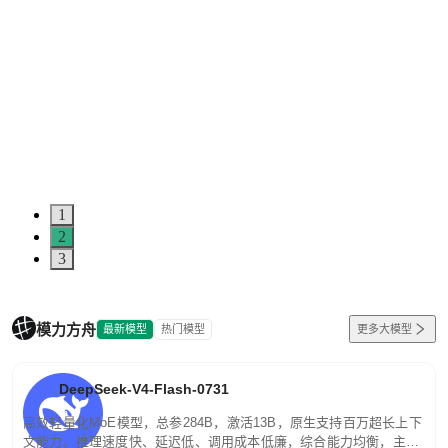
1
2
3
模力方舟
最新模型
热门模型
更多大模型
DeepSeek-V4-Flash-0731
高效轻量化MoE模型，总参284B，激活13B，原生支持百万超长上下
文能力。推理速度快、延迟低、调用成本低廉，综合能力均衡，主打