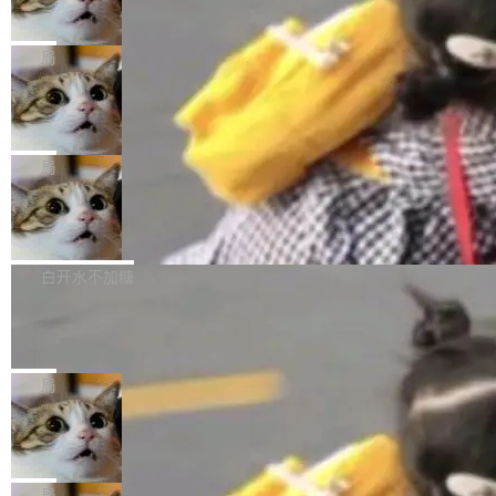
数字电视技术方向的博士生，长期从事视频、音
统，开发者工具必须开源
超出原定预算 860%。 更令人意外的是，该项目
2027 年就能追上美国前沿实验室的水平。 Dela
五年前，David Crawshaw 问过很多软件工程师
频技...
最终并未成功落地，而高额算力消耗持续运行长
ngue 把原因归结为一件事：开放协作。中国的
一个问题：你写过什么给自己用的程序？答案几
局
达 5 个月，公司直到财务对账时才察觉异常。这
AI 开发者在一个共享和协作的生态里加速迭代，
乎都是没有。工程师们整天用别人写的程序写程
意味着一个无人看管的 AI 程序，在近半年时间
而美国模型厂商在"闭门造车"。他的原话是 "buil
DeepSeek Harness 宣布内测邀请，全
序给别人用。偶尔有人自己写个博客系统、智能
里日夜不停地"烧钱"。 复盘显示，...
网最大规模开源 Agent 路演现场诞生
ding in silos"——各自为战，互不通气。 这个判
家居控制、家庭实验室，都算稀奇事。 Crawsh
一条内测招募帖，发出去的时候大概没人想到它
断从他嘴里说出来分量不同。Hugging Face 是
aw 是 Shelley 的作者，一个开源 AI coding age
会变成一场开源 Agent 生态的路演。 8月1日，
局
全球最大的开源 AI 平台，上面跑着上百万个模
nt。他最近在博客上写了一篇文章，核心论点很
DeepSeek Harness 团队负责人崔添翼（tiany
型。谁在开源赛道上领先，...
简单：开发者工具必须开源。 理由不是传统的自
商汤 SenseNova U1.5-Lite-Preview
i）在 X 上发帖： 「如果你是 Agent Harness 相
开源
由软件情怀，而是一个跟 AI agent 直接相关的
关开源项目的开发者，希望参加 DeepSeek Har
商汤科技宣布面向社区开源轻量级统一多模态模
技术判断。 两行 prompt 就能个性化任何软件 C
ness 的内测，可以回复或私信联系我。请附上
型的预览版本 SenseNova U1.5-Lite-Preview。
白开水不加糖
rawshaw 给出了两个 prompt。 第一个： "下载
GitHub id 以及开源代表作。」 DeepSeek 曾在
公告称，SenseNova U1.5-Lite-Preview并非简
某个软件的源码，在本地构建。修改 agent ...
Ubuntu 将核心系统包从 deb 转成了 s
官方招聘信息中写过一条简洁有力的公式：Mod
单的模型规模升级，而是基于 SenseNova U1
nap
el + Harness = Agent。模型负责理解和推理，
的一次系统性迭代，不仅在同一架构中贯通视觉
Ubuntu 正在把又一个核心系统包从 deb 转为 s
Harness 负责把能力落到真实环境中——调用工
理解、推理、生成与编辑，还仅以 8B-MoT 的轻
nap。这次是 hwctl——一个用来检查 Ubuntu
局
具、读写文件、管理上下文、处理错误、完成闭
量大小，将能力推进到4K、更精细的真实质感、
硬件认证状态的命令行工具。 Canonical 工程师
环。崔添翼招人的标...
Dario Amodei 担心新人来 Anthropic
更复杂的视觉控制和可持续迭代编辑。 相比 U
Alan Griffiths 在邮件列表中说得很直白：「hwc
只为金钱，不为使命
1，U1.5-Lite-Preview 在以下方向上带来了显著
tl 是一个 Ubuntu 专有的包，它和它的依赖项都
顶级 AI 研究员在两家公司之间来回跳，中间只
提升： 原生支持4K图像生成； 更精细的局部纹
是 Ubuntu 专有的，不会用在其他发行版上。」
隔了几天。 Lilian Weng 上周刚宣布因健康原因
局