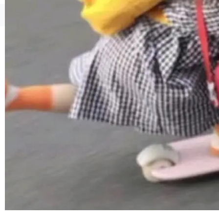
运行，出来的效果是坏的——侧边栏按钮大小不
一，界面错位。他说这个问题"两年前就发现了，
©OSCHINA(OSChina.NET)
京ICP备2025119063号
至今没变"。 数据流方面，Manshin 指出 SwiftU
I 的属性包装器演进史...