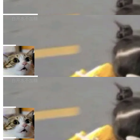
到你。从“逐字转写、单点优化”演进为“理解语
PostgreSQL 18/19 新特性深度解读
函数添加了多项边界检查，以避免潜在的越界访
境、兼容场景、一键直出”。 Hy ASR 3.0 previe
问、下溢和溢出。（DiD） 修复了加载和解析内
演讲者分享了一个有趣的实践：面对 PG 18 已
w 不要求标准普通话，方言识别覆盖粤语、吴语
容提供的字体时出现的几个问题 为避免音频加
发布的 Release Notes，他利用 AI 工具（如 Co
白开水不加糖
等 10 大方言片区和 20 余个二级小片区。在开
载、处理和播放过程中可能出现的一系列错误，
pilot）对数千条 commit 日志进行自动分析，先
源评测集中，Hy ASR 3.0 preview 在多语种的
对音频采样频率设定了下限 采样率低于 8kHz
慕尼黑市政府为全职开源项目维护者提
让模型总结出三十余条潜在特性，再逐条要求生
WER（...
供资助
（通常被认为是 "telephone"/"walkie-talkie" 音
成详细解释和代码校验，最终筛选出对用户体感
"在过去大约 10 年的大部分时间里，libexpat 的
质的最低采样率）的音频格式将被拒绝 修复了 C
最强的若干项。对于尚未正式发版的 PG 19，则
维护工作一直与我的日常工作、家务、社交生活
局
SS 圆角虚线样式中可能存在的问题 如果表单中
通过拉取过去一年内（从 PG 18 Beta1 时间点
和休闲娱乐竞争时间。" 这是 libexpat 维护者 S
的图像元素不在同一个子树中，则它们将不再关
至今）的所有 commit，同样交由 AI 分析提炼。
Firefox 153.0.3 发布
ebastian Pipping 写在博客里的话。8 月 4 日，
联 加...
经过人工复核，准确度令人满意。这一方法也为
他宣布了一个新消息：从 2026 年 8 月 1 日起，
Firefox 153.0.3 现已发布，具体更新内容如
社区爱好者提供了高效跟踪新版本的思路。
他可以全职维护 libexpat 了，最长 6 个月。发
下： New Smart Window 包含多项增强功能：
白开水不加糖
工资的是慕尼黑市政府。 libexpat 是一个 C99
<ul> <li>现在建议列表会显示更多结果，方便用
编写的流式 XML 解析器，MIT 许可证。和 libx
Cloudflare Computer 开源：你的 Age
户查找历史记录和切换到已打开的标签页。（<a
nt 需要一台电脑，而不是一个容器
ml2 一样，它是世界上使用最广泛的 XML 解析
href="https://bugzilla.mozilla.org/show_bug.c
Cloudflare 开源了名为 @cloudflare/computer
库之一。你的操作系统、浏览器、无数的基础设
gi?id=2019042">Bug&nbsp;2019042</a>）</l
的 npm 包。项目的核心论点是：容器不适合 Ag
局
施软件，很可能都在用它。而过去十年，维护它
i> <li>现在，助手可以直接使用 Exa 的网络搜索
ent 计算。真正适合的，是 Isolate。 Cloudflare
的人一直在用业余...
OpenAI 公开邮件和聊天记录回应苹果
结果回答问题，而无需将问题转交给搜索引擎。
工程师在这件事上没什么可谦虚的——他们用 W
诉讼，称“Apple is getting this wron
（<a href="https://bugzilla.mozilla.org/show_
orkers 跑了十年 Isolate。用 CEO Matthew Pri
上个月，苹果一纸诉状把 OpenAI 告上法庭，指
g”
bug.cgi?id=204...