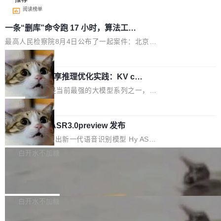
阅读榜单
一条“删库”命令跑 17 小时，算法工程
师删光 89TB 数据只为干私活
最高人民检察院8月4日公布了一起案件：北京一
名90后算法工程师王某，为了给自己接的私活腾
局
服务器空间，删光了公司AI游戏部门的全部核心
Cloudflare 分享推理优化实践：KV ca
数据。 王某2024年1月入职东城区某科技公司AI
che 量化 + 权重压缩，吞吐量提升 4
短剧部门，有互联网大厂背景。在公司内部架构
Kimi 和 GLM 是当前最强的大模型系列之一，但
1%，成本降 30%
调整期间，部门三次通知全员将数据从A集群迁
它们有一个共同的问题：太吃显存了。月之暗面
局
移到B集群，王某都回复了"收到"。 他没有迁移
的 Kimi K 系列和智谱的 GLM 都是长上下文、M
数据。2024年9月3日下午4点，他使用此前登录
腾讯混元 Hy ASR3.0preview 发布
oE 架构的大模型，好用到让人上瘾，但 GPU 显
的账号密码进入A集群，输入了一条被程序员圈
存永远不够用。 Cloudflare 的 Workers AI 团队
腾讯混元正式推出新一代语音识别模型 Hy ASR
称为"删库跑路"的命令——最高管理员权限、无
一直在跑这些模型的推理。他们在官方博客上发
3.0preview。基于最新一代大语言模型 Hy3 的
白开水不加糖
需确认、强制递归删除。17个小时后，运维人员
了一篇技术文章，详细拆解了三种让大模型在 G
语言理解能力，以及融合了高精度语音识别与深
发现异常并中止进程时，89TB数据已经没了。
PU 上跑得更省、更快的技术手段——KV cache
Pale Moon 34.3.2 发布，苍月浏览器
度语义理解能力，实现了语音识别能力的全面升
删掉的是AI游戏部门的全部开发文件，包括公司
量化、模型权重压缩、以及共享 KV cache 的完
级。 根据介绍，Hy ASR3.0preview 目标在于：
Pale Moon 34.3.2 现已发布，这是一个安全更
自研的多个文生3D和...
整性保护。效果是：吞吐量提升 41%，每 token
让语音识别不再只是听清，而是真正听懂。通过
新和少量网页兼容性修复版本。 Changes/fixe
白开水不加糖
成本降低 30%，精度不变。 FP8 省的不仅是显
先理解你的语境和意图，再把准确的文字直接给
s： 实现了URL.Parse()便捷功能 对浏览器内部
存 KV cache 是推理时最吃显...