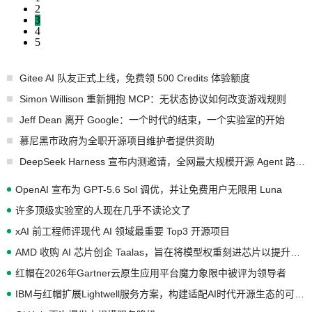
2
3
4
5
Gitee AI 队友正式上线，免费领 500 Credits 体验额度
Simon Willison 重新拥抱 MCP：无状态协议如何改变游戏规则
Jeff Dean 离开 Google：一个时代的结束，一个实验室的开始
慕尼黑市政府为全职开源项目维护者提供资助
DeepSeek Harness 宣布内测邀请，全网最大规模开源 Agent 路演现场诞生
OpenAI 宣布为 GPT-5.6 Sol 调优，并让免费用户无限用 Luna
许多顶级实验室的人现在几乎不读论文了
xAI 前工程师评现代 AI 领域最重要 Top3 开源项目
AMD 收购 AI 芯片创企 Taalas，旨在将模型权重刻进芯片以提升推理性能
红帽在2026年Gartner云原生应用平台魔力象限中被评为领导者
IBM与红帽扩展Lightwell服务方案，构建适配AI时代开源生态的可信基础设施