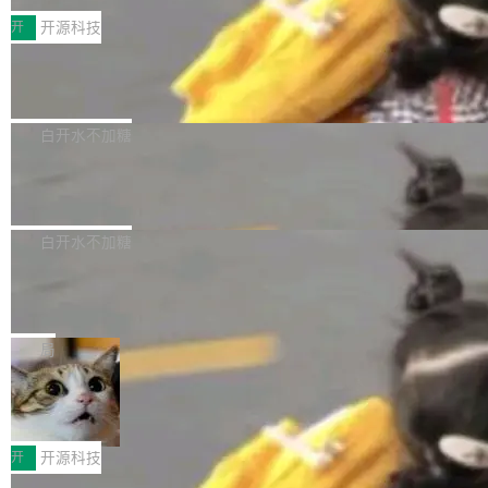
括 epoll（围绕 kqueue 实现）、POSIX 消息队
营、到IAA游戏的“买变一体”正循环、再到联运与
列主板阵容迎来新成员——B850 AORUS ELITE
开
开源科技
列、...
广告协同的全链路经营闭环，以及面向全球市场
X3D。作为面向主流高性能平台打造的全新主板
的出海增长布局。 华为终端云业务商业化销售负
Zadig v5.0 发布：AI 发布专员与 AI 审
产品，B850 AORUS ELITE X3D延续技嘉在X3
查专员上线
责人在开场致辞中表示，游戏开发者的核心诉求
D平台优化上的技术积累，旨在为游戏玩家带来
我们团队这几天最大的卡点不是 AI 写得不够
已不再是“多一个投放渠道”，而是一套能够持续
更稳定、更高效的装机选择。 B850 AORUS ELI
好，是 AI 写得太好了。 好到审查排期从两天的
白开水不加糖
驱动增长的体系。截至目前，搭载HarmonyOS
TE X3D基于AMD AM5平台打造，支持AMD Ry
活儿拖成了五天。PR 一堆起来没人敢合，发布
6的终端设备已突破7000万台，注册开发者数量
zen 9000/8000/7000系列处理器，并针对X3D
Dgraph v25.4.0 发布，具有图形后端的
窗口推了又推。好到合进 main 分支的代码，我
已突破 1100 万。随着鸿蒙生态汇聚越来越多的
原生 GraphQL 数据库
处理器特性进行平台级优化。其搭载X3D鸡血模
们自己都没看完。 这事不是个例。GitLab 调研
Dgraph 是一个水平可扩展的分布式 GraphQL
高质量游戏...
式2.0，可根据不同使用场景释放处理器潜力，
过 1528 名开发者，85% 说 AI 把瓶颈从写代码
数据库，有一个图形后端。作为一个原生的 Gra
白开水不加糖
帮助玩家在游戏与高负载应用中获得更充分的性
转移到了审代码。 写代码有人替你干了。但审代
phQL 数据库，它严格控制数据在磁盘上的排列
能表现。 在核心规格方面，B850 AO...
码、把关发版这两道关，还得靠人肉扛。 V5.0
竹知了：一个零依赖的单文件 HTML，
方式，以优化查询性能和吞吐量，减少集群中的
把儿时竹蝉玩具搬进浏览器
想让 AI 一起盯。
磁盘寻道和网络调用。 Dgraph v25.4.0 现已发
竹知了（zhuzhiliao）是那种小时候路边摊上几
布，具体更新内容包括： feat(zero)：Zero 现
块钱的玩意儿——一根小竹签，一个竹筒，一头
局
支持 --security superflag（token=...;whitelist
系着涂了松香的线。甩起来，竹膜震动，发出“哇
=...），与 Alpha 版本的格式一致，并据此对其
30倍效率升级：解锁医学影像数据要素
——哇”的蝉鸣声。实物越来越难找了，有开发者
价值化的真实路径
管理 HTTP 端点进行授权。 <blockquote> <p>
把它做成了 Web 玩具，放在 zhuzhiliao.imsai.c
完成一例腹部CT影像标注，张医生过去需要约1
<span><strong>警告：</strong>&nbsp;Zero
c 上，并在 GitHub 开源。 玩法很简单：按住屏
20个小时。他必须在数百张连续影像上，一笔一
开
开源科技
的 admin ...
幕画圈，或者直接甩手机。页面会实时显示转速
笔勾画边界，一层一层识别肌肉组织。如今，使