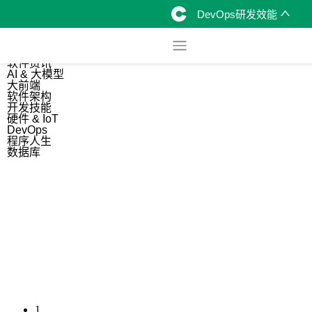
DevOps研发效能
综合
开源资讯
软件资讯
AI & 大模型
大前端
软件架构
开发技能
硬件 & IoT
DevOps
程序人生
数据库
1