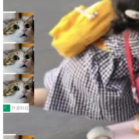
的帖子在 Reddit 火了
式”为主题，直面AI从实验室走向规模化产业落地
有一种东西，一旦用过就回不去了。Alex Fedos
的核心质量命题。会上，《2026智能研发生产力
eev 管它叫"软件设计的基石"。 他说的东西不新
局
工具选型手册》发布，Testin云测的Testin XAge
鲜——代数数据类型（ADT），尤其是和类型
nt智能测试系统入选AI测试领域代表产品。对CI
Cloudflare 开源内部企业 AI 平台 Clou
（sum type）。但他说清楚了一件事：这不是类
dflare OS
O而言，这提示了一个转变：AI测试正在从效率
型系统的学术体操，是日常编码的思维方式。 文
Cloudflare 发布了一个开源项目 Cloudflare O
工具升级为企业的质量基础设施。 CIO面对的新
章从一个简单的例子切入。一个网站的深色主题
S。如果你只看官方博客，你会觉得这是又一
局
现实 过去两年，CIO们的焦虑清单上多了两项：
设置，如果用布尔值 + 可空字段来表示——bool
个"AI 知识库 + 聊天机器人"——每个大厂都在
一是如何让大模型和智能体应用安全地从PoC走
ean 表示是否可切换，nullable 的默认模式、浅
Deno 团队开源 Celld，可自托管的分
做，没什么新鲜的。 但 Kenton Varda 在 Twitte
向生产，二是如何让测试团队跟得上AI应用...
布式 Durable Objects
色方案、深色方案——会产生大量无意义的组
r 上把事情说清楚了： 今天我们发布了 Cloudfla
Ryan Dahl 领导的 Deno 团队推出了最新开源项
合。方案缺了、配置冲突了、全 null 了。要知道
re OS，一个带连接器的聊天机器人，跟其他所
目 Celld，一个能在自己机器上运行 Cloudflare
局
哪些组合有效，作者说，你得靠"文档、校验、或
有科技公司做的一样。只不过，实际上它不一
Workers 和 Durable Objects 的守护进程。 设
者部落知识"。 换个写法。Rust 的 enum，两个
鲁大师7月新机性能/流畅/AI榜：vivo夺
样。这是 Sandstorm.io 的重制版，我十年前的
计思路很直接：每个对象是一个独立的 SQLite
变体：Switchable...
性能、流畅双第一，三星Galaxy Z系列
那个创业公司。不同的是，这次它构建在 Cloudf
数据库，按名称寻址，复制到你自己的 S3 兼容
2026年7月的手机市场，由于存储等硬件成本暴
新折叠缺席
lare Workers 上——我花了九年时间搭建的平台
存储库里。节点之间只通过这个存储库协调——
增，手机厂商的日子也不好过啊，新机速度明显
开
开源科技
——并且深度集成了 AI。这基本上是我十年秘密
没有控制平面，没有共识协议。每个对象自带一
放缓，因此硝烟味淡了许多。新机参数规格除开
计划的顶峰。 十年前，Ken...
Zed 推出 DeltaDB，一个记录 commit
个小型数据库，应用天然按分片构建，单个数据
高价的三星折叠（三星Galaxy Z Fold8 Ultra / Z
之间所有操作的版本控制系统
库的竞争和爆炸半径问题在设计层面就被消除
Fold8 / Z Flip8）外，其余要么是中低端机器，
Zed 编辑器团队发布了新项目——DeltaDB，一
了。 闲置的 cell 会休眠到几乎不占资源。当 cel
例如iQOO Z11i、REDMI Note 17、REDMI No
个在 git commit 之间记录每一次编辑操作的版
局