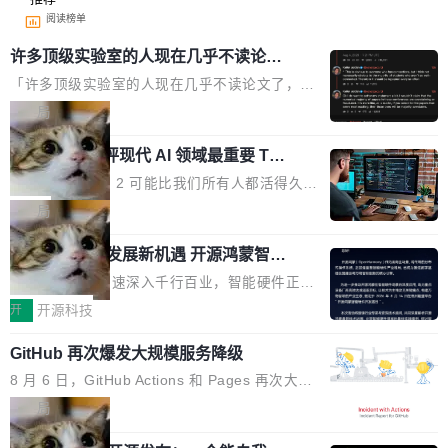
阅读榜单
许多顶级实验室的人现在几乎不读论文
了
「许多顶级实验室的人现在几乎不读论文了，而
且他们认为 ICLR/ICML/NeurIPS 充斥着大量过
局
度宣传和欺诈。」 OpenAI 研究员 Keller Jorda
xAI 前工程师评现代 AI 领域最重要 Top
n 这条推文引发了广泛讨论。他不是在说风凉
3 开源项目
话，他是说出了一个圈内人尽皆知但很少公开捅
Flash Attention 2 可能比我们所有人都活得久。
破的事实。 Jordan 随后补充了一句软化声明：
这句话不是来自某个技术博客，而是出自 Hieu
局
「我不认为这些会议上大部分论文都在过度宣传
Pham 的一条推文。Hieu Pham 是谁？他是 xAI
或造假。问题是，作为读者，如果你筛选出那些
共商智能硬件发展新机遇 开源鸿蒙智能
的早期工程师之一，在 Grok 训练基础设施团队
硬件开发者日杭州站即将举行
看起来最令人兴奋的论文，那它们大部分都是过
工作过。近日他在 X 上发了一条帖子，列出了他
随着万物智联加速深入千行百业，智能硬件正从
度宣传的。」 这才是真正的痛点。不是所有论文
认为现代 AI 领域最重要的三个开源项目。 第一
单点设备迈向智能化、网联化、协同化发展。作
开
开源科技
都有问题，是最吸引眼球的那批论文最有问题。
个名字毫无悬念：Flash Attention 2。 Hieu 的
为面向全场景、跨终端的分布式操作系统，开源
他引用的帖子来自 Mathew Shen，一位 ICLR 2
理由很具体。FA 系列不需要解释，但 FA2 是他
GitHub 再次爆发大规模服务降级
鸿蒙通过统一技术底座和分布式能力，为不同类
026 的读者：「看了篇 ...
认为最重要的一个——复杂度恰到好处，刚好能
型智能设备的开发、连接与互联提供关键支撑，
8 月 6 日，GitHub Actions 和 Pages 再次大规
驱动你去学 CuTe，但还没被那些"邪恶的" Hopp
也为产业链企业探索产品创新与商业增长打开新
模服务降级，Actions 完全不可用超过 5 小时，
局
er++ 优化所淹没，足够容易修改和适配。 更关
的空间。 8月14日，开源鸿蒙智能硬件开发者日
webhook 停发，连自托管 runner 也因调度层故
键的是 FA2 的持久性...