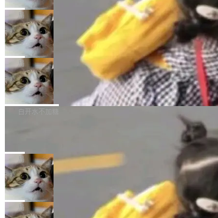
2027 年就能追上美国前沿实验室的水平。 Dela
五年前，David Crawshaw 问过很多软件工程师
频技...
最终并未成功落地，而高额算力消耗持续运行长
ngue 把原因归结为一件事：开放协作。中国的
一个问题：你写过什么给自己用的程序？答案几
局
达 5 个月，公司直到财务对账时才察觉异常。这
AI 开发者在一个共享和协作的生态里加速迭代，
乎都是没有。工程师们整天用别人写的程序写程
意味着一个无人看管的 AI 程序，在近半年时间
而美国模型厂商在"闭门造车"。他的原话是 "buil
DeepSeek Harness 宣布内测邀请，全
序给别人用。偶尔有人自己写个博客系统、智能
里日夜不停地"烧钱"。 复盘显示，...
网最大规模开源 Agent 路演现场诞生
ding in silos"——各自为战，互不通气。 这个判
家居控制、家庭实验室，都算稀奇事。 Crawsh
一条内测招募帖，发出去的时候大概没人想到它
断从他嘴里说出来分量不同。Hugging Face 是
aw 是 Shelley 的作者，一个开源 AI coding age
会变成一场开源 Agent 生态的路演。 8月1日，
局
全球最大的开源 AI 平台，上面跑着上百万个模
nt。他最近在博客上写了一篇文章，核心论点很
DeepSeek Harness 团队负责人崔添翼（tiany
型。谁在开源赛道上领先，...
简单：开发者工具必须开源。 理由不是传统的自
商汤 SenseNova U1.5-Lite-Preview
i）在 X 上发帖： 「如果你是 Agent Harness 相
开源
由软件情怀，而是一个跟 AI agent 直接相关的
关开源项目的开发者，希望参加 DeepSeek Har
商汤科技宣布面向社区开源轻量级统一多模态模
技术判断。 两行 prompt 就能个性化任何软件 C
ness 的内测，可以回复或私信联系我。请附上
型的预览版本 SenseNova U1.5-Lite-Preview。
白开水不加糖
rawshaw 给出了两个 prompt。 第一个： "下载
GitHub id 以及开源代表作。」 DeepSeek 曾在
公告称，SenseNova U1.5-Lite-Preview并非简
某个软件的源码，在本地构建。修改 agent ...
官方招聘信息中写过一条简洁有力的公式：Mod
Ubuntu 将核心系统包从 deb 转成了 s
单的模型规模升级，而是基于 SenseNova U1
nap
el + Harness = Agent。模型负责理解和推理，
的一次系统性迭代，不仅在同一架构中贯通视觉
Ubuntu 正在把又一个核心系统包从 deb 转为 s
Harness 负责把能力落到真实环境中——调用工
理解、推理、生成与编辑，还仅以 8B-MoT 的轻
nap。这次是 hwctl——一个用来检查 Ubuntu
局
具、读写文件、管理上下文、处理错误、完成闭
量大小，将能力推进到4K、更精细的真实质感、
硬件认证状态的命令行工具。 Canonical 工程师
环。崔添翼招人的标...
更复杂的视觉控制和可持续迭代编辑。 相比 U
Dario Amodei 担心新人来 Anthropic
Alan Griffiths 在邮件列表中说得很直白：「hwc
只为金钱，不为使命
1，U1.5-Lite-Preview 在以下方向上带来了显著
tl 是一个 Ubuntu 专有的包，它和它的依赖项都
顶级 AI 研究员在两家公司之间来回跳，中间只
提升： 原生支持4K图像生成； 更精细的局部纹
是 Ubuntu 专有的，不会用在其他发行版上。」
隔了几天。 Lilian Weng 上周刚宣布因健康原因
局
理、细节与真实世界质感； 更准确的中英文文字
所以 deb 版本的受众实际上为零。既然只有 Ub
离开 Thinking Machines Lab，说自己作为联合