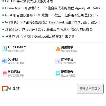
GitHub 再次爆发大规模服务降级
Prime Agent 开源发布：一个能自我改进的编程 Agent，ARC-AGI 3 超越人类专家基线
Rust 项目团队宣布 LLM 政策：不禁止，但你要承认哪些代码不是你写的
宇树科技 IPO 战略配售曝光：DeepSeek 获配 93.3 万股，锁定 36 个月
潮起潮落，你我仍在 | 2026 腾讯云粤港澳大湾区架构师峰会
马斯克 AI 百科项目 Grokipedia 被曝数月未更新
TECH DAILY
阅读榜单
每日内容报纸化
每周热文看这里
DevFM
智写平台
当天资讯听着看
AI 创作更轻松
激励活动
智库报告
参与活动赢源石
行业技术报告
AI 造物
更多造物项目