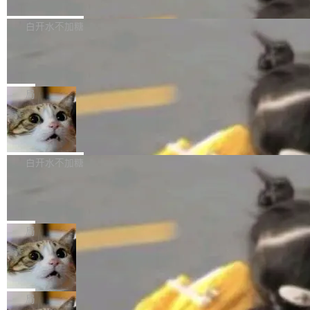
境、兼容场景、一键直出”。 Hy ASR 3.0 previe
问、下溢和溢出。（DiD） 修复了加载和解析内
演讲者分享了一个有趣的实践：面对 PG 18 已
w 不要求标准普通话，方言识别覆盖粤语、吴语
容提供的字体时出现的几个问题 为避免音频加
发布的 Release Notes，他利用 AI 工具（如 Co
白开水不加糖
等 10 大方言片区和 20 余个二级小片区。在开
载、处理和播放过程中可能出现的一系列错误，
pilot）对数千条 commit 日志进行自动分析，先
源评测集中，Hy ASR 3.0 preview 在多语种的
慕尼黑市政府为全职开源项目维护者提
对音频采样频率设定了下限 采样率低于 8kHz
让模型总结出三十余条潜在特性，再逐条要求生
WER（...
供资助
（通常被认为是 "telephone"/"walkie-talkie" 音
成详细解释和代码校验，最终筛选出对用户体感
"在过去大约 10 年的大部分时间里，libexpat 的
质的最低采样率）的音频格式将被拒绝 修复了 C
最强的若干项。对于尚未正式发版的 PG 19，则
维护工作一直与我的日常工作、家务、社交生活
局
SS 圆角虚线样式中可能存在的问题 如果表单中
通过拉取过去一年内（从 PG 18 Beta1 时间点
和休闲娱乐竞争时间。" 这是 libexpat 维护者 S
的图像元素不在同一个子树中，则它们将不再关
Firefox 153.0.3 发布
至今）的所有 commit，同样交由 AI 分析提炼。
ebastian Pipping 写在博客里的话。8 月 4 日，
联 加...
经过人工复核，准确度令人满意。这一方法也为
他宣布了一个新消息：从 2026 年 8 月 1 日起，
Firefox 153.0.3 现已发布，具体更新内容如
社区爱好者提供了高效跟踪新版本的思路。
他可以全职维护 libexpat 了，最长 6 个月。发
下： New Smart Window 包含多项增强功能：
白开水不加糖
工资的是慕尼黑市政府。 libexpat 是一个 C99
<ul> <li>现在建议列表会显示更多结果，方便用
编写的流式 XML 解析器，MIT 许可证。和 libx
Cloudflare Computer 开源：你的 Age
户查找历史记录和切换到已打开的标签页。（<a
nt 需要一台电脑，而不是一个容器
ml2 一样，它是世界上使用最广泛的 XML 解析
href="https://bugzilla.mozilla.org/show_bug.c
Cloudflare 开源了名为 @cloudflare/computer
库之一。你的操作系统、浏览器、无数的基础设
gi?id=2019042">Bug&nbsp;2019042</a>）</l
的 npm 包。项目的核心论点是：容器不适合 Ag
局
施软件，很可能都在用它。而过去十年，维护它
i> <li>现在，助手可以直接使用 Exa 的网络搜索
ent 计算。真正适合的，是 Isolate。 Cloudflare
的人一直在用业余...
结果回答问题，而无需将问题转交给搜索引擎。
OpenAI 公开邮件和聊天记录回应苹果
工程师在这件事上没什么可谦虚的——他们用 W
诉讼，称“Apple is getting this wron
（<a href="https://bugzilla.mozilla.org/show_
orkers 跑了十年 Isolate。用 CEO Matthew Pri
上个月，苹果一纸诉状把 OpenAI 告上法庭，指
g”
bug.cgi?id=204...
nce 的话说：「我们一生都在用 Isolate 运行代
控其挖角苹果前员工并窃取商业秘密。苹果的诉
局