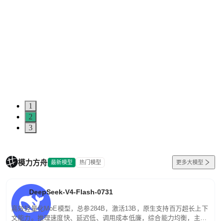
1
2
3
模力方舟
最新模型
热门模型
更多大模型
DeepSeek-V4-Flash-0731
高效轻量化MoE模型，总参284B，激活13B，原生支持百万超长上下
文能力。推理速度快、延迟低、调用成本低廉，综合能力均衡，主打