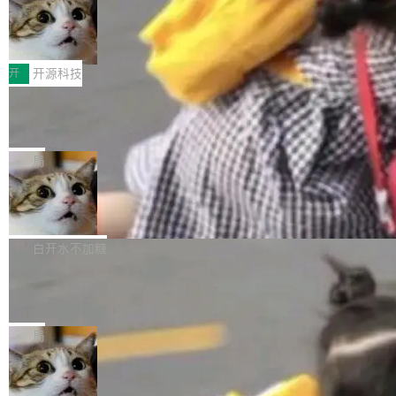
码，而 AI Agent 不需要容器，它们需要的是 Iso
状把 OpenAI 描述成一个系统性地从前东家挖
late。」 容器为什么不合适 容器的问题在于启动
HUAWEI MatePad Edge上架WorkBu
人、套取机密信息的对手。 OpenAI 没发律师
ddy鸿蒙PC版，说话就能干活的AI办公
和销毁都太重了。一个 Agent 要执行的任务可能
函，也没选择庭外沉默。它在官网贴了一篇博
全能AI工作台WorkBuddy鸿蒙PC版上架HUAWE
搭子
只需要几毫秒的 CPU 时间，但容器从冷启动到
文，标题只有六个字：Apple is getting this wro
I MatePad Edge应用市场，直接下载即可使
开
开源科技
就绪要花数秒。如果未来有十...
ng。 然后，它把邮件往来和 iMessage 聊天记
用，与鸿蒙电脑上的体验一致。值得一提的是，
录全贴了出来。 他发错人了 苹果外部律师 Gabr
FFmpeg 9.0 发布：代号“Lei”，以此纪
这是目前市面上唯一支持平板接入WorkBuddy P
念中国开发者雷霄骅
iel Gross 来自 Weil 律所，2 月 23 日下午 5:53
C版的产品，搭载“人机双写”重磅功能——你写
全球知名开源多媒体框架 FFmpeg 今天正式发
给 OpenAI 总法律顾问 Che Chang 发了封邮
你的，AI写AI的，同屏协作互不干扰。一句话让
布了 9.0 版本。这个版本除了带来新一代音视频
局
件，附了一封长信，要求 OpenAI 配合调查前苹
AI帮你干活，现在开启全新体验！ 温馨提示：
处理能力和硬件加速支持之外，还有一个特殊之
果员工带走机密信...
体验WorkBuddy鸿蒙PC版前，请将 HUAWEI M
亚马逊成本失控：AI 写代码烧掉 1215
处：FFmpeg 9.0 的代号是“Lei”。 这个名字，
万元，超预算 860%
atePad Edge 升级至 HarmonyOS 6.1.0.135S
来自中国开发者雷霄骅（Lei Xiaohua）。 对于
外媒近日曝光了亚马逊的多份内部报告显示，AI
P9 patch03及以上版本。 *升级路径：设置 > 搜
很多中国音视频开发者而言，这个名字并不陌
导致公司在多个项目上超支。《金融时报》报道
白开水不加糖
索“软件更新” > 检查更新，即可搜索新版本，下
生。十年前，他通过大量中文技术文章、源码分
称，仅一个项目的成本超支就高达 180 万美元
载安装完成升级即可。 没有...
析和开源示例，让一代开发者第一次真正理解 F
Hugging Face CEO 发声：中国正在开
（约合人民币 1215 万元）。 具体来说，一名工
源模型上碾压我们
Fmpeg，也成为很多人进入音视频开发领域的
程师借助 Anthropic 旗下 Claude Sonnet 模型
"他们正在开源模型上碾压我们。" Hugging Fac
“启蒙老师”。 而今年，恰好是雷霄骅离世十周
编写程序，目标是完成电商平台作者信息与商品
e CEO Clément Delangue 在 CNBC 的采访里
局
年。FFmpeg 社区最终选择用一个大版本的名
列表的数据匹配 —— 一项常规的数据处理任
没有拐弯抹角。他说中国正在赢得 AI 竞赛，而
字，留下了这份纪念。 雷霄骅曾是中国传媒大学
务，最终却产生了 180 万美元的账单，实际支出
当 AI agent 把源码变成了最好的扩展系
且按目前的速度，中国 AI 工具预计在今年底或
数字电视技术方向的博士生，长期从事视频、音
统，开发者工具必须开源
超出原定预算 860%。 更令人意外的是，该项目