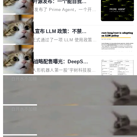
（OHDD：OpenHarmony Hardware Develope
Prime Agent 开源发布：一个能自我改
障无法工作。Pages、Copilot code review、C
进的编程 Agent，ARC-AGI 3 超越人类
r Day）将在杭州启航。活动面向智能硬件产业
opilot coding agent 全部受影响。从检测到完全
Prime Intellect 发布了 Prime Agent，一个开源
专家基线
链企业和开发者，邀请行业专家与资深技术顾
恢复，大约 12 小时。 这是 2026 年 8 月的第六
的编程 Agent Harness，核心设计围绕两个抽
局
问，围绕开源鸿蒙技术能力、设备适配、芯片适
起事故，其中四起与 AI/Copilot 服务相关。 Git
象：Recursive Language Model（RLM）和 C
配、功耗与稳定性调优、兼容性测评及统一互联
Hub 员工 kdaigle 在 HN 讨论中贴出了一组数
Rust 项目团队宣布 LLM 政策：不禁
ontinual Harness。在 ARC-AGI 3 基准测试
等内容展开系统讲解和实战交流，帮助企业进一
止，但你要承认哪些代码不是你写的
据：2025 年全年 10 亿次 commit。现在，每周
上，Prime Agent + Opus 5 的组合达到了 95.
Rust 语言项目正式通过了一项 LLM 使用政策，
步了解开源鸿蒙在智能...
2.75 亿次，全年预计 140 亿次。GitHub...
5% RHAE Best@1，超过了 ARC 报告的人类专
覆盖 rust-lang/rust 单一仓库的代码贡献。这不
局
家基线 95.4%。 不是又一个 coding agent 包装
是项目级别的官方立场，目前由五个团队采纳，
器 Prime Agent 的架构和市面上大多数 coding
宇树科技 IPO 战略配售曝光：DeepSe
但它可能是主流开源项目中关于 AI 辅助贡献最
ek 获配 93.3 万股，锁定 36 个月
agent 有本质区别。大多数 agent harness 的设
细致的一份规则。 政策的核心只有一句话：LLM
8月6日晚间，“人形机器人第一股”宇树科技股份
计是基于早期模型的能力—...
可以用来分析、提炼、审阅、建议，但不能用来
有限公司披露IPO发行价格及战略配售结果，杭
白开水不加糖
创作。 具体来说，LLM 生成的代码可以提交，
州深度求索人工智能基础技术研究有限公司（De
但必须满足五个条件：预先安排、非关键、高质
Docker 29.7.2 发布
epSeek）获配93.3399万股，按150.8元/股发行
量、充分测试、充分审查，并且必须披露。LLM
价格计算，认购金额约1.41亿元，股份锁定期为
Docker 29.7.2 现已发布，具体更新内容如下：
不得生成涉及安全性的关键变更，除非作者本身
36个月。 公告显示，本次宇树科技战略配售对
Bug fixes and enhancements 修复多次传递同
白开水不加糖
就是领域专家。即使如此，政策也"强烈不建
象主要包括长期投资机构、与公司业务具有战略
一环境变量时，docker service create和docker
议"这么做。 对于不披露的情况，审核者可以直
Apache Fluss 毕业成为顶级项目
合作关系或长期合作愿景的大型企业、科创板保
service update会发生 panic 的问题。docker/cl
接关闭 PR，无需解释。 政策作者 Jynn Ne...
荐人跟投子公司，以及公司高级管理人员和核心
i#7145 修复了 Docker Engine 29.7.0 中引入的
今年 7 月，Apache Fluss 的毕业提案在 Apach
员工参与设立的专项资产管理计划。其中，Dee