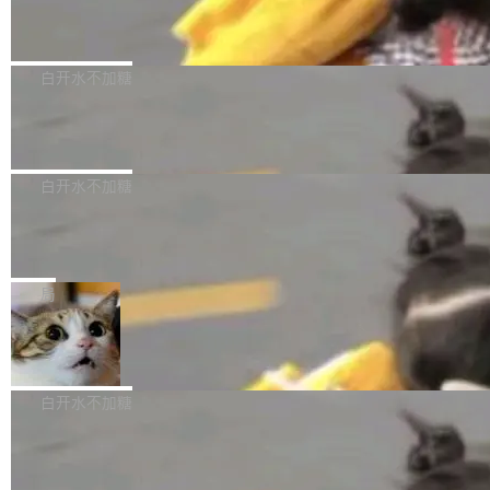
（圈/秒），声音来自真实竹知了录音的 1.72 秒
Apache Dubbo-go v3.3.2 正式发布
用东软飞标医学影像标注平台，同样的工作缩短
采样，无缝循环。音频解码失败时，还有一套合
至4小时，效率提升30倍。 这组数字背后，改变
这个版本面向生产环境，重心在内核稳定性。我
成兜底——锯齿波振荡器模拟脉冲，并联带通共
的不只是速度，而是把医学影像转化为AI能力的
们彻底收敛了旧配置体系，扩展了 Triple 协议与
白开水不加糖
振峰模拟竹膜和筒腔共鸣。 技术细节上，物理引
路径真正打通了。 大型医院积累的影像数据规模
泛化调用能力，加强了应用级元数据和服务治
擎是绳系质点模型：重力、弹性绳（只拉不
庞大，但不能直接用于训练模型。器官、病灶和
Calibre 9.12 发布，功能强大的开源电
理，同时集中修了并发安全、资源泄漏和热路径
推）、空气阻力，1/240 秒定步长积...
子书工具
组织边界，必须由专业医生逐层识别、标记和校
性能问题。
Calibre 开源项目是 Calibre 官方出的电子书管
正，才能成为机器能理解的高质量数据。医学影
理工具。它可以查看，转换，编辑和分类所有主
白开水不加糖
像AI落地最昂贵的环节，不是算法，是专业医生
流格式的电子书。Calibre 是个跨平台软件，可
的时间。 张医生是某三甲医院放射科副主任医
SwiftUI 问世七年了，为什么开发者还
以在 Linux、Windows 和 macOS 上运行。 Cal
师，牵头一项腹部肌肉影像课题。他需要在数百
在骂它？
ibre 9.12 现已正式发布，此次更新内容如下：
Yakov Manshin 发了一期长达 40 分钟的 YouT
张CT影像上完成像素级精细分割，让系统"...
新功能 macOS：在 Connect/Share 按钮中添加
ube 视频，标题是"SwiftUI 七年后：一个平庸的
局
通过 AirDop 共享书籍的功能 Content server：
故事"。视频核心观点很简单：SwiftUI 发布七年
支持可向服务器后端添加新端点的插件 Edit boo
DBeaver 26.1.4 发布
了，仍然像一个永久公测版。 Manshin 从数据
k：Compress images：添加将 GIF 图像转换为
流、布局系统、API 稳定性、性能、跨平台五个
DBeaver 是一个免费开源的通用数据库工具，适
JPEG/WebP 的选项 ToC Editor：添加一个按
维度逐一批判了 SwiftUI。最让人印象深刻的一
用于开发人员和数据库管理员。DBeaver 26.1.4
白开水不加糖
钮，用于对目录中的条目进...
个论据是：苹果官方的 SwiftUI 教程项目 Land
现已发布，具体更新内容包括： AI 助手： <ul st
marks，用最新 Xcode 在最新 macOS 上构建
传音TEX AI语音算法团队斩获MLC-SL
yle="margin-left:0; margin-right:0"> <li><span
M 2026国际挑战赛Task 1亚军
运行，出来的效果是坏的——侧边栏按钮大小不
style="color:#000000">现在可以通过键盘访问
近日，在国际语音领域顶级会议INTERSPEECH