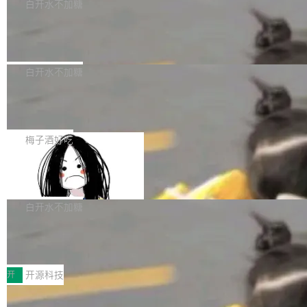
一个回归问题，该问题导致拉取镜像时会拒绝包
e 孵化器项目管理委员会（IPMC）投票中获得
白开水不加糖
pSeek作为与宇树科技具备战略合作关系的企
含绝对 hardlink 目标的镜像（此类镜像由某些镜
全票通过，随后获 Apache 软件基金会董事会批
业，获配股份数量占本次发行数量的2.31%。 除
马斯克 AI 百科项目 Grokipedia 被曝数
像构建工具生成）。moby/moby#53305 修复了
准。今天，Apache 软件基金会正式宣布 Apach
DeepSeek外，腾讯旗下上海启善投资有限公司
月未更新
Docker Engine 29.7.0 中引入的一个回归问
e Fluss 孵化毕业，成为 Apache 顶级项目（TL
埃隆·马斯克推出的AI百科项目 Grokipedia 被曝
获配9...
题，该问题可能导致在旧版 Linux 内核...
P）！这一里程碑不仅标志着 Fluss 迈入新的发
长期停止内容更新，未能实现其作为“AI版维基百
白开水不加糖
展阶段，也将进一步推动流式存储、实时湖仓与
科”替代品的目标。 据 Lawfare 最新调查，自今
AI 数据基础加速融合，为实时数据基础设施的发
Solon I18n：三种解析器，零样板代码
年4月以来，Grokipedia 页面更新功能基本停
展开启新的篇章。
滞，过去三个月内没有任何条目完成更新，用户
如果你在 Spring Boot 里做过国际化，流程大概
提交的编辑请求也长期处于待处理状态。 Groki
是这样的：配 MessageSource 的 Bean、写 R
梅子酒好吃
pedia 于去年底上线，定位为由人工智能生成内
eloadableResourceBundleMessageSource、
容的百科平台，被马斯克视为传统众包百科网站
Apache Doris 4.1 全面增强 Iceberg：
声明 LocaleResolver、注册 LocaleChangeInt
支持 UPDATE、MERGE INTO 与 Iceb
维基百科的替代方案。Lawfare 调查发现，无论
erceptor…五六步之后才能看到第一行翻译文
Apache Doris 4.1 要补齐的，正是缺失的那一
erg V3
热门页面还是低关注度页面，均未出现近期更
本。 Solon 换了个方式。整个 i18n 模块围绕三
半。在已有查询能力的基础上，Doris 进一步支
白开水不加糖
新，相关问题并非局限于特定领域，而是在不同
个解析器、一个注解、一个工具类展开——没有
持了 UPDATE、DELETE、MERGE INTO 等数
主题和访问量页面中普遍存在。 调查人员最初认
XML、没有拦截器注册、没有样板配置。 资源
Testin XAgent：CIO智能测试落地指南
据修改操作、完整的表结构管理与分区演进，以
为，Grokipedia可能只是限...
文件的约定 把文件放到 resources/i18n/ 下： r
及 rewrite_data_files、expire_snapshots 等日
7月30日，TiD2026质量竞争力大会在北京中关
esources/i18n/messages.properties ...
常维护操作，并完整支持 Iceberg V3 格式。
村国家自主创新示范区会议中心开幕。本届大会
开
开源科技
由中关村智联软件服务业质量创新联盟主办，以
让非法状态不可表示：一篇关于 ADT
“智构可信·质创未来——AI原生时代的质量新范