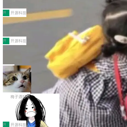
典型案例
计算节点间多种内存类型的高性能通信。 UCL-
近日，工信部科技司公示《2025人工智能应用典
MPComm将作为一种传输引擎接入Mooncake T
型案例入选名单》，深信服“面向企业研发场景的
开
开源科技
ENT，实现零拷贝传输性能提升30%、非零拷贝
开源 AI 编程平台 CoStrict 应用”凭借卓越的技术
传输性能最高提升5倍。UCL-MPComm底层基
深信服AI算力网关入选工信部人工智能
创新与落地成效成功入选。 全链路私有化部署，
应用典型案例！
于自研UCL-Engine通信引擎，后续腾讯网平将
助力企业AI研发安全落地 当前，越来越多企业已
前不久，工业和信息化部正式发布《2025年人工
持续开源更多基于UCL-Engine的高性能通信组
经开始引入 AI Coding 工具，通过调用公有云模
智能应用典型案例名单》，集中展示人工智能在
开
开源科技
件。 腾讯网平团队在UCL-MPComm中实现了一
型或企业内部部署模型提升研发效率。但随着 AI
各领域的应用成果，覆盖技术底座、行业赋能、
个独立于业务线程的全局通信引擎（Engine），
Jeff Dean 离开 Google：一个时代的结
Coding 从个人辅助工具逐步走向团队级、组织
产品应用、支撑保障、专题等五大方向。深信服
并实...
束，一个实验室的开始
级应用，企业在规模化落地过程中，对安全性、
AI算力网关（AI创新平台）成功入选！ 随着各行
Google 员工编号 20。MapReduce 作者之一。
可控性和代码质量提出了更高要求。 首先是数据
各业的Agent走向规模化建设，算力构成形态逐
Bigtable 作者之一。TensorFlow 的作者之一。
局
安全与合规要求。对于大多数普通研发场景，公
渐丰富，用户关注的重点也在发生变化：不只是
Gemini 的架构师。Google 首席科学家。 Jeff D
有云模型能够满足快速试用和效率提升的需求。
🔥 SolonCode v2026.8.4 发布：界面
让AI用起来，还要进一步看清混合算力时代下，
ean 在 Google 工作了 27 年后，宣布离职。 他
但对于金融、能源、医疗等对数据安全要求较...
字体可调、22 种语言、记忆搜索增强
Token花在哪里、算力是否被充分利用，以及持
不是一个人走。一同离开的还有 Sanjay Ghema
打开终端就能上岗的全中文编码智能体，这一轮
续增长的AI成本该如何优化。 深信服AI算力网关
wat（Google 员工编号 23，Jeff Dean 二十多
把「看得清、用母语、记得住」三件事一次补
梅子酒好吃
正是围绕这些实际问题，从Token治理和成本治
年的编程搭档，MapReduce 和 Bigtable 的共同
齐。 SolonCode 是什么 SolonCode 是杭州无
理两个方面，让用户的每一份算力都看得清、管
作者）、Quoc Le（Google 大脑核心成员，Se
让“代码语义理解”深度释放AI Coding
耳科技研发的企业级终端编码智能体——一位全
得住、用得稳、省得下、更安全！ 一、从现在开
价值潜能：华为云码道（CodeArts）
q2Seq 和 DocAI 的共同发明人）以及 Oriol Vin
中文驱动的数字员工，自主理解需求、规划步
一、代码仓深度理解技术的作用与价值 在软件工
始，Token使用一目...
代码仓技术解析
yals（Gemini 联合负责人，AlphaSta...
骤、编写代码。不挑模型、不挑平台，curl 一行
程实践中，代码仓是企业核心知识资产的主要载
开
开源科技