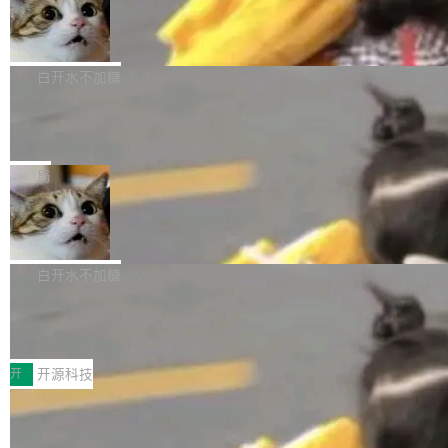
生成与复杂版式组织； 更稳定的图...
untu 用户在用，那用 snap 打包就没什么可纠结
FFmpeg 9.0 发布
创始人的角色「太累了」。几天后，The Inform
的。 从 deb 到 snap 的迁移路径 hwctl 是 rust-
ation 就曝出她将重回 OpenAI，负责递归自我
FFmpeg 9.0 现已发布，包含多项改进。官方更
hwlib 硬件 API 库的一部分，命令行工具负责查
改进方向的研究。她是 Thinking Machines 过
新日志列出的 9.0 版本主要更新内容如下： 扩
白开水不加糖
询 Ubuntu 的硬件认证数据库。...
去一年内第四个离开的联合创始人。 这家由前
展 AMF 色彩转换器 (vf_vpp_amf) 的 HDR 功能
OpenAI CTO Mira Murati 创立的公司，连创始
DeepSeek V4 Flash 单日消耗 8 万亿 t
MP4 muxer 中支持 LCEVC 音轨复用 Playdate
okens 登顶热搜
团队都留不住。 但 Thinking Machines 不是唯
视频编码器和多路复用器 添加 v360_vulkan filt
8 万亿 tokens。一天。一家公司的消耗。 Open
一在人才争夺战中失血的公司。六月，Google
er HE-AAC 960 解码 (DAB+) transpose_cuda
Code 在 X 上发帖：「DeepSeek Flash did 8T
局
连失两员大将：Noam Shazeer 去了 Op...
filter 添加 AMF Frame Rate Converter (vf_frc
tokens on August 1st. 5T of free usage + 3T
_amf) filter SMPTE 2094-50 元数据支持和直
NetBSD 11.0 正式发布
on OpenCode Go.」79.8 万次浏览，连带着 #
通 ProRes RAW VideoToolbox 硬件加速器 AP
DeepSeek一天消耗了8万亿# 上了微博热搜——
NetBSD 11.0 现已正式发布，这是 NetBSD 操
V ...
注意这是 OpenCode 一家的消耗。 OpenCode
作系统的第十八个主要版本。 自 NetBSD 10.1
白开水不加糖
是 Anomaly 出品的 AI 编程工具，套餐 10 美元/
以来的变化 更新亮点： 新增对 RISC-V 处理器
月。用户交了 10 美元，就能用 DeepSeek Flas
2026 ChinaJoy鸿蒙游戏增长臻享会举
架构的支持。NetBSD 11.0 是首个支持 64 位 R
办，鲸鸿动能系统呈现游戏行业解决方
h 随便写代码，按网友说法：「怎么使劲用也用
ISC-V 平台的稳定版本，涵盖一系列基于 StarFi
8月1日，2026 ChinaJoy期间，鸿蒙游戏增长臻
案
不完。」5T 来自免费额度，3T 来自 Go...
ve JH71XX 的设备，例如 VisionFive 2、PINE
享会在上海举办。鸿蒙生态的全场景智慧营销平
开
开源科技
64 STAR64，以及 QEMU。 增强了对 POSIX.1
台鲸鸿动能协同华为游戏中心，面向游戏行业开
-2024 和 C23 编程接口标准的兼容性。 compat
技嘉X3D系列再添新成员 B850 AORU
发者及生态伙伴，系统呈现了平台在游戏领域的
S ELITE X3D主板强化性能体验
_linux(8) 增强了对 Linux 系统调用的支持，包
完整能力版图——从IAP高价值用户的全周期经
面向AMD Ryzen X3D处理器玩家，技嘉X3D系