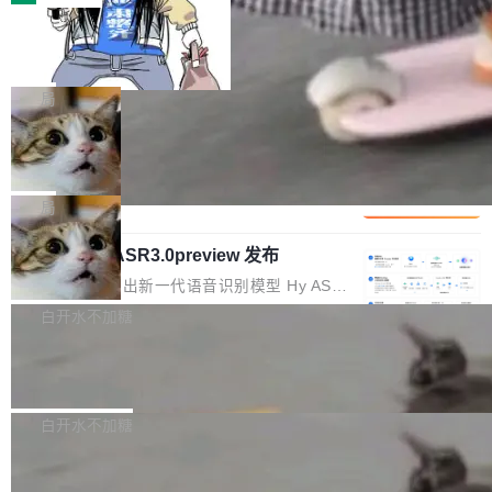
装完即用。 开源地址：Gitee · GitCode · GitHu
体。企业级代码仓库通常包含数十万乃至数百万
b 安装 支持 Java 8+（8~26）、macOS / Linu
一条“删库”命令跑 17 小时，算法工程
个文件，其规模远超单次模型调用可承载的上下
师删光 89TB 数据只为干私活
x / Windows / Harmony PC。 # macOS / Linu
文窗口。随着项目规模的持续扩张与代码历史的
最高人民检察院8月4日公布了一起案件：北京一
x / Harmony PC curl -fsSL https://solon.noea
不断累积，代码仓中的模块关系、接口契约、业
名90后算法工程师王某，为了给自己接的私活腾
局
r.org/solon...
务逻辑等关键信息往往分散于数十乃至数百个文
服务器空间，删光了公司AI游戏部门的全部核心
件之中，形成高度复杂的知识关联网络。传统的
Cloudflare 分享推理优化实践：KV ca
数据。 王某2024年1月入职东城区某科技公司AI
che 量化 + 权重压缩，吞吐量提升 4
代码检索手段（如关键词匹配、目录遍历）仅能
短剧部门，有互联网大厂背景。在公司内部架构
Kimi 和 GLM 是当前最强的大模型系列之一，但
1%，成本降 30%
在语法层面完成文本定位，难以触及代码的语义
调整期间，部门三次通知全员将数据从A集群迁
它们有一个共同的问题：太吃显存了。月之暗面
局
内涵与结构关联，导致开发者使用代码智能体在
移到B集群，王某都回复了"收到"。 他没有迁移
的 Kimi K 系列和智谱的 GLM 都是长上下文、M
理解大规模代码仓时面临显著"代码仓理解"瓶
数据。2024年9月3日下午4点，他使用此前登录
腾讯混元 Hy ASR3.0preview 发布
oE 架构的大模型，好用到让人上瘾，但 GPU 显
颈。 代码仓深度理解服务（以下简称" CodeBas
的账号密码进入A集群，输入了一条被程序员圈
存永远不够用。 Cloudflare 的 Workers AI 团队
腾讯混元正式推出新一代语音识别模型 Hy ASR
e深度理解服务"）是华为云码道（CodeA...
称为"删库跑路"的命令——最高管理员权限、无
一直在跑这些模型的推理。他们在官方博客上发
3.0preview。基于最新一代大语言模型 Hy3 的
白开水不加糖
需确认、强制递归删除。17个小时后，运维人员
了一篇技术文章，详细拆解了三种让大模型在 G
语言理解能力，以及融合了高精度语音识别与深
发现异常并中止进程时，89TB数据已经没了。
PU 上跑得更省、更快的技术手段——KV cache
Pale Moon 34.3.2 发布，苍月浏览器
度语义理解能力，实现了语音识别能力的全面升
删掉的是AI游戏部门的全部开发文件，包括公司
量化、模型权重压缩、以及共享 KV cache 的完
级。 根据介绍，Hy ASR3.0preview 目标在于：
Pale Moon 34.3.2 现已发布，这是一个安全更
自研的多个文生3D和...
整性保护。效果是：吞吐量提升 41%，每 token
让语音识别不再只是听清，而是真正听懂。通过
新和少量网页兼容性修复版本。 Changes/fixe
白开水不加糖
成本降低 30%，精度不变。 FP8 省的不仅是显
先理解你的语境和意图，再把准确的文字直接给
s： 实现了URL.Parse()便捷功能 对浏览器内部
存 KV cache 是推理时最吃显...
到你。从“逐字转写、单点优化”演进为“理解语
PostgreSQL 18/19 新特性深度解读
函数添加了多项边界检查，以避免潜在的越界访