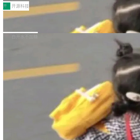
一，界面错位。他说这个问题"两年前就发现了，
AI 聊天功能（添加了一些快捷键）</span></li>
2026卫星活动——第二届多语种对话语音语言模
开
开源科技
至今没变"。 数据流方面，Manshin 指出 SwiftU
<li><span style="color:#000000">新增了始终
型挑战赛 （Multilingual Conversational Speec
I 的属性包装器演进史...
在新 SQL 控制台中打开 AI 生成的脚本的功能</
Qwen3.8-Max 发布，下周开源 Qwen3.
h Language Model Challenge，MLC-SLM）T
8-27B
span></li> <li><span style="color:#000000...
ask 1赛道中，传音TEX AI中心语音算法团队以
千问大模型宣布正式推出 Qwen 家族迄今最强大
自主研发的说话人归属多语种自动语音识别系统
的模型 Qwen3.8-Max，也是其首个 Max 规模
白开水不加糖
取得tcpMER 15.41%的成绩，在全球110支参赛
的开源权重模型。Qwen3.8-Max 的模型权重预
队伍中位列第二。此次突破展现了传音在多语种
计将于开源，彼时也将同步开源 Qwen3.8-27B
语音识别、说话人日志、时间对齐与长音频工程
模型。 根据介绍，Qwen3.8-Max 基于 Qwen 3.
加载更多
化系统等关键方向的系统性技术实力。 本届赛事
5 的架构基础构建，参数规模扩展至 2.4 万亿，
聚焦多语言对话语音模型面临的关键技术挑战，
激活参数95B，支持100万上下文Tokens，在编
共吸引来自全球工业界与学术界的1...
程、办公、科研以及长周期任务等方面实现了全
面提升。它不仅能应对更具挑战性的问题，还能
更可靠地端到端完成复杂任务，输出值得信赖的
成果。 全球开发者都可通过千问 AI 平台获得 Q
wen3.8 的 API 服务：国内每百万 Tok...