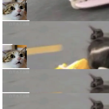
l 迁移或唤醒时，新宿主从 S3 恢复 SQLite 数据
te 17 Pro、OPPO K15，要么是vivo X300 E这
本控制系统。目前处于 Early Access 阶段。 De
库继续执行。存储库是持久化的唯一真相...
样的次旗舰。 Galaxy Z Fold8 Ultra / Z Fold8 /
SpaceXAI 单季资本开支达 183 亿美元
ltaDB 的核心思路直接写在 landing page 最显
Z Flip8三款折叠屏新机均在7月22日发布，且全
眼的位置：「Software is made between com
根据风险投资人Tomer Tunguz 博客（VC 分
部搭载骁龙8 Elite Gen5 for Galaxy，它们本该
mits」——软件是在 commit 之间写出来的。git
析）披露的最新分析与第二季度业绩报告，Spac
白开水不加糖
是7月性...
只记录了你提交的最终状态，但真正的工作过程
eXAI在上个季度的总资本支出飙升至183.7亿美
——打字、删改、试错、agent 对话——都在 co
Meta 发布终端编程 Agent“Muse Cod
元。其中，绝大部分资金被直接用于 AI 领域，
e” 和 Muse Spark 1.2 模型
mmit 之间的空隙里丢失了。 DeltaDB 要做的就
金额高达158.3亿美元，这一单项投入已经逼近
Meta 今天发布了两款 AI 产品：Muse Code，
是把这段空隙补上。 回退到任何一次编辑：Delt
微软同期总资本开支的四成。 与亚马逊、Alpha
一个在终端里运行的编程 agent；Muse Spark
局
aDB 捕获 commit 之间的每一次操作，...
bet、微软以及 Meta 等传统科技巨头相比，Spa
1.2，驱动这个 agent 的新模型。一句话概括：
ceXAI的资金消耗速度尤为引人瞩目。然而，支
美团开源 LoHoSearch，用知识图谱校
你可以用 curl -fsSL https://dev.meta.ai/install.
准 AI 能力认知
撑庞大支出的资金来源却呈现出截然不同的面
sh | bash 安装一个能在大项目里自动规划、写
机器出题的前提，是让机器拥有全局视野。整个
貌。数据显示，微软和 Meta 主要依托充沛的经
代码、验证结果的 AI 终端工具。 据介绍，Muse
构建流程可以分为四个环节：建图 → 控制难度
白开水不加糖
营现金流来覆盖资本开支，其资本支出覆盖率分
Code 是 Meta 的编程 agent 产品。它和市场上
→ 质量把关 → 数据概览。
别达到155% 和106%;而SpaceXAI的经营现金
已有的终端编程 agent 在设计理念上有几个明显
腾讯开源 UCL-MPComm 通信库
流仅能覆盖资本开支的12...
的差异点。 异步后台 agent：Muse Code 有一
腾讯网平团队宣布开源了 UCL-MPComm 通信
个主 agent 循环，外加一组后台 agent。这些后
库，并将作为transport接入Mooncake TENT。
白开水不加糖
台 agent...
该通信库针对AI Memory池化场景的数据传输需
CoStrict入选工信部2025人工智能应用
求进行了深度优化，能够实现数据中心内大规模