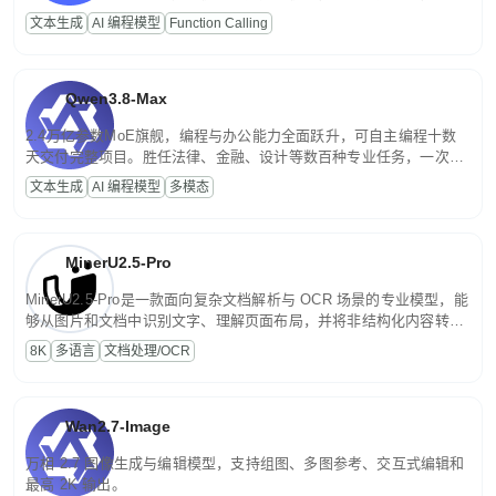
高并发、轻量化任务，适合日常对话、内容创作、基础 RAG、批量
文本生成
AI 编程模型
Function Calling
文案处理等普惠刚需场景。
Qwen3.8-Max
2.4万亿参数MoE旗舰，编程与办公能力全面跃升，可自主编程十数
天交付完整项目。胜任法律、金融、设计等数百种专业任务，一次对
话端到端交付生产级成果。原生视觉理解贯穿规划、执行与验证全流
文本生成
AI 编程模型
多模态
程，支持超长文档与长视频的深度语义解析。长程任务中自主规划与
闭环迭代，持续进化。
MinerU2.5-Pro
MinerU2.5-Pro是一款面向复杂文档解析与 OCR 场景的专业模型，能
够从图片和文档中识别文字、理解页面布局，并将非结构化内容转换
为便于存储、检索和二次处理的结构化结果。
8K
多语言
文档处理/OCR
Wan2.7-Image
万相 2.7 图像生成与编辑模型，支持组图、多图参考、交互式编辑和
最高 2K 输出。