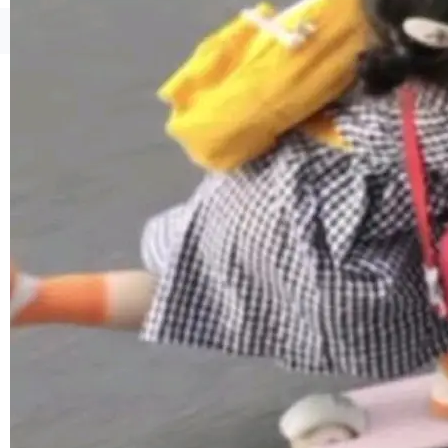
境、兼容场景、一键直出”。 Hy ASR 3.0 previe
w 不要求标准普通话，方言识别覆盖粤语、吴语
©OSCHINA(OSChina.NET)
京ICP备2025119063号
等 10 大方言片区和 20 余个二级小片区。在开
源评测集中，Hy ASR 3.0 preview 在多语种的
WER（...