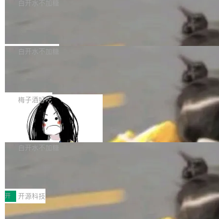
一个回归问题，该问题导致拉取镜像时会拒绝包
e 孵化器项目管理委员会（IPMC）投票中获得
白开水不加糖
pSeek作为与宇树科技具备战略合作关系的企
含绝对 hardlink 目标的镜像（此类镜像由某些镜
全票通过，随后获 Apache 软件基金会董事会批
业，获配股份数量占本次发行数量的2.31%。 除
马斯克 AI 百科项目 Grokipedia 被曝数
像构建工具生成）。moby/moby#53305 修复了
准。今天，Apache 软件基金会正式宣布 Apach
DeepSeek外，腾讯旗下上海启善投资有限公司
月未更新
Docker Engine 29.7.0 中引入的一个回归问
e Fluss 孵化毕业，成为 Apache 顶级项目（TL
埃隆·马斯克推出的AI百科项目 Grokipedia 被曝
获配9...
题，该问题可能导致在旧版 Linux 内核...
P）！这一里程碑不仅标志着 Fluss 迈入新的发
长期停止内容更新，未能实现其作为“AI版维基百
白开水不加糖
展阶段，也将进一步推动流式存储、实时湖仓与
科”替代品的目标。 据 Lawfare 最新调查，自今
AI 数据基础加速融合，为实时数据基础设施的发
Solon I18n：三种解析器，零样板代码
年4月以来，Grokipedia 页面更新功能基本停
展开启新的篇章。
滞，过去三个月内没有任何条目完成更新，用户
如果你在 Spring Boot 里做过国际化，流程大概
提交的编辑请求也长期处于待处理状态。 Groki
是这样的：配 MessageSource 的 Bean、写 R
梅子酒好吃
pedia 于去年底上线，定位为由人工智能生成内
eloadableResourceBundleMessageSource、
容的百科平台，被马斯克视为传统众包百科网站
Apache Doris 4.1 全面增强 Iceberg：
声明 LocaleResolver、注册 LocaleChangeInt
支持 UPDATE、MERGE INTO 与 Iceb
维基百科的替代方案。Lawfare 调查发现，无论
erceptor…五六步之后才能看到第一行翻译文
Apache Doris 4.1 要补齐的，正是缺失的那一
erg V3
热门页面还是低关注度页面，均未出现近期更
本。 Solon 换了个方式。整个 i18n 模块围绕三
半。在已有查询能力的基础上，Doris 进一步支
白开水不加糖
新，相关问题并非局限于特定领域，而是在不同
个解析器、一个注解、一个工具类展开——没有
持了 UPDATE、DELETE、MERGE INTO 等数
主题和访问量页面中普遍存在。 调查人员最初认
XML、没有拦截器注册、没有样板配置。 资源
Testin XAgent：CIO智能测试落地指南
据修改操作、完整的表结构管理与分区演进，以
为，Grokipedia可能只是限...
文件的约定 把文件放到 resources/i18n/ 下： r
及 rewrite_data_files、expire_snapshots 等日
7月30日，TiD2026质量竞争力大会在北京中关
esources/i18n/messages.properties ...
常维护操作，并完整支持 Iceberg V3 格式。
村国家自主创新示范区会议中心开幕。本届大会
开
开源科技
由中关村智联软件服务业质量创新联盟主办，以
让非法状态不可表示：一篇关于 ADT
“智构可信·质创未来——AI原生时代的质量新范