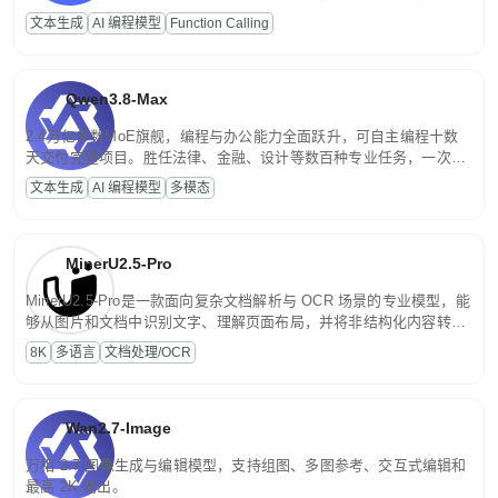
高并发、轻量化任务，适合日常对话、内容创作、基础 RAG、批量
文本生成
AI 编程模型
Function Calling
文案处理等普惠刚需场景。
Qwen3.8-Max
2.4万亿参数MoE旗舰，编程与办公能力全面跃升，可自主编程十数
天交付完整项目。胜任法律、金融、设计等数百种专业任务，一次对
话端到端交付生产级成果。原生视觉理解贯穿规划、执行与验证全流
文本生成
AI 编程模型
多模态
程，支持超长文档与长视频的深度语义解析。长程任务中自主规划与
闭环迭代，持续进化。
MinerU2.5-Pro
MinerU2.5-Pro是一款面向复杂文档解析与 OCR 场景的专业模型，能
够从图片和文档中识别文字、理解页面布局，并将非结构化内容转换
为便于存储、检索和二次处理的结构化结果。
8K
多语言
文档处理/OCR
Wan2.7-Image
万相 2.7 图像生成与编辑模型，支持组图、多图参考、交互式编辑和
最高 2K 输出。