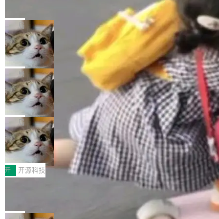
的帖子在 Reddit 火了
式”为主题，直面AI从实验室走向规模化产业落地
有一种东西，一旦用过就回不去了。Alex Fedos
的核心质量命题。会上，《2026智能研发生产力
eev 管它叫"软件设计的基石"。 他说的东西不新
局
工具选型手册》发布，Testin云测的Testin XAge
鲜——代数数据类型（ADT），尤其是和类型
nt智能测试系统入选AI测试领域代表产品。对CI
Cloudflare 开源内部企业 AI 平台 Clou
（sum type）。但他说清楚了一件事：这不是类
dflare OS
O而言，这提示了一个转变：AI测试正在从效率
型系统的学术体操，是日常编码的思维方式。 文
Cloudflare 发布了一个开源项目 Cloudflare O
工具升级为企业的质量基础设施。 CIO面对的新
章从一个简单的例子切入。一个网站的深色主题
S。如果你只看官方博客，你会觉得这是又一
局
现实 过去两年，CIO们的焦虑清单上多了两项：
设置，如果用布尔值 + 可空字段来表示——bool
个"AI 知识库 + 聊天机器人"——每个大厂都在
一是如何让大模型和智能体应用安全地从PoC走
ean 表示是否可切换，nullable 的默认模式、浅
Deno 团队开源 Celld，可自托管的分
做，没什么新鲜的。 但 Kenton Varda 在 Twitte
向生产，二是如何让测试团队跟得上AI应用...
布式 Durable Objects
色方案、深色方案——会产生大量无意义的组
r 上把事情说清楚了： 今天我们发布了 Cloudfla
Ryan Dahl 领导的 Deno 团队推出了最新开源项
合。方案缺了、配置冲突了、全 null 了。要知道
re OS，一个带连接器的聊天机器人，跟其他所
目 Celld，一个能在自己机器上运行 Cloudflare
局
哪些组合有效，作者说，你得靠"文档、校验、或
有科技公司做的一样。只不过，实际上它不一
Workers 和 Durable Objects 的守护进程。 设
者部落知识"。 换个写法。Rust 的 enum，两个
鲁大师7月新机性能/流畅/AI榜：vivo夺
样。这是 Sandstorm.io 的重制版，我十年前的
计思路很直接：每个对象是一个独立的 SQLite
变体：Switchable...
性能、流畅双第一，三星Galaxy Z系列
那个创业公司。不同的是，这次它构建在 Cloudf
数据库，按名称寻址，复制到你自己的 S3 兼容
2026年7月的手机市场，由于存储等硬件成本暴
新折叠缺席
lare Workers 上——我花了九年时间搭建的平台
存储库里。节点之间只通过这个存储库协调——
增，手机厂商的日子也不好过啊，新机速度明显
开
开源科技
——并且深度集成了 AI。这基本上是我十年秘密
没有控制平面，没有共识协议。每个对象自带一
放缓，因此硝烟味淡了许多。新机参数规格除开
计划的顶峰。 十年前，Ken...
Zed 推出 DeltaDB，一个记录 commit
个小型数据库，应用天然按分片构建，单个数据
高价的三星折叠（三星Galaxy Z Fold8 Ultra / Z
之间所有操作的版本控制系统
库的竞争和爆炸半径问题在设计层面就被消除
Fold8 / Z Flip8）外，其余要么是中低端机器，
Zed 编辑器团队发布了新项目——DeltaDB，一
了。 闲置的 cell 会休眠到几乎不占资源。当 cel
例如iQOO Z11i、REDMI Note 17、REDMI No
个在 git commit 之间记录每一次编辑操作的版
局