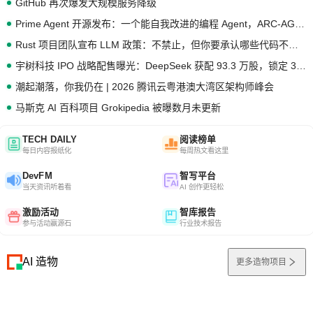
GitHub 再次爆发大规模服务降级
Prime Agent 开源发布：一个能自我改进的编程 Agent，ARC-AGI 3 超越人类专家基线
Rust 项目团队宣布 LLM 政策：不禁止，但你要承认哪些代码不是你写的
宇树科技 IPO 战略配售曝光：DeepSeek 获配 93.3 万股，锁定 36 个月
潮起潮落，你我仍在 | 2026 腾讯云粤港澳大湾区架构师峰会
马斯克 AI 百科项目 Grokipedia 被曝数月未更新
TECH DAILY
阅读榜单
每日内容报纸化
每周热文看这里
DevFM
智写平台
当天资讯听着看
AI 创作更轻松
激励活动
智库报告
参与活动赢源石
行业技术报告
AI 造物
更多造物项目