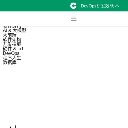
DevOps研发效能
综合
开源资讯
软件资讯
AI & 大模型
大前端
软件架构
开发技能
硬件 & IoT
DevOps
程序人生
数据库
1