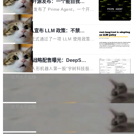
（OHDD：OpenHarmony Hardware Develope
Prime Agent 开源发布：一个能自我改
障无法工作。Pages、Copilot code review、C
进的编程 Agent，ARC-AGI 3 超越人类
r Day）将在杭州启航。活动面向智能硬件产业
opilot coding agent 全部受影响。从检测到完全
Prime Intellect 发布了 Prime Agent，一个开源
专家基线
链企业和开发者，邀请行业专家与资深技术顾
恢复，大约 12 小时。 这是 2026 年 8 月的第六
的编程 Agent Harness，核心设计围绕两个抽
局
问，围绕开源鸿蒙技术能力、设备适配、芯片适
起事故，其中四起与 AI/Copilot 服务相关。 Git
象：Recursive Language Model（RLM）和 C
配、功耗与稳定性调优、兼容性测评及统一互联
Hub 员工 kdaigle 在 HN 讨论中贴出了一组数
Rust 项目团队宣布 LLM 政策：不禁
ontinual Harness。在 ARC-AGI 3 基准测试
等内容展开系统讲解和实战交流，帮助企业进一
止，但你要承认哪些代码不是你写的
据：2025 年全年 10 亿次 commit。现在，每周
上，Prime Agent + Opus 5 的组合达到了 95.
Rust 语言项目正式通过了一项 LLM 使用政策，
步了解开源鸿蒙在智能...
2.75 亿次，全年预计 140 亿次。GitHub...
5% RHAE Best@1，超过了 ARC 报告的人类专
覆盖 rust-lang/rust 单一仓库的代码贡献。这不
局
家基线 95.4%。 不是又一个 coding agent 包装
是项目级别的官方立场，目前由五个团队采纳，
器 Prime Agent 的架构和市面上大多数 coding
宇树科技 IPO 战略配售曝光：DeepSe
但它可能是主流开源项目中关于 AI 辅助贡献最
ek 获配 93.3 万股，锁定 36 个月
agent 有本质区别。大多数 agent harness 的设
细致的一份规则。 政策的核心只有一句话：LLM
8月6日晚间，“人形机器人第一股”宇树科技股份
计是基于早期模型的能力—...
可以用来分析、提炼、审阅、建议，但不能用来
有限公司披露IPO发行价格及战略配售结果，杭
白开水不加糖
创作。 具体来说，LLM 生成的代码可以提交，
州深度求索人工智能基础技术研究有限公司（De
但必须满足五个条件：预先安排、非关键、高质
Docker 29.7.2 发布
epSeek）获配93.3399万股，按150.8元/股发行
量、充分测试、充分审查，并且必须披露。LLM
价格计算，认购金额约1.41亿元，股份锁定期为
Docker 29.7.2 现已发布，具体更新内容如下：
不得生成涉及安全性的关键变更，除非作者本身
36个月。 公告显示，本次宇树科技战略配售对
Bug fixes and enhancements 修复多次传递同
白开水不加糖
就是领域专家。即使如此，政策也"强烈不建
象主要包括长期投资机构、与公司业务具有战略
一环境变量时，docker service create和docker
议"这么做。 对于不披露的情况，审核者可以直
Apache Fluss 毕业成为顶级项目
合作关系或长期合作愿景的大型企业、科创板保
service update会发生 panic 的问题。docker/cl
接关闭 PR，无需解释。 政策作者 Jynn Ne...
荐人跟投子公司，以及公司高级管理人员和核心
i#7145 修复了 Docker Engine 29.7.0 中引入的
今年 7 月，Apache Fluss 的毕业提案在 Apach
员工参与设立的专项资产管理计划。其中，Dee