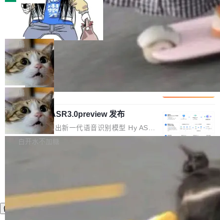
装完即用。 开源地址：Gitee · GitCode · GitHu
体。企业级代码仓库通常包含数十万乃至数百万
b 安装 支持 Java 8+（8~26）、macOS / Linu
一条“删库”命令跑 17 小时，算法工程
个文件，其规模远超单次模型调用可承载的上下
师删光 89TB 数据只为干私活
x / Windows / Harmony PC。 # macOS / Linu
文窗口。随着项目规模的持续扩张与代码历史的
最高人民检察院8月4日公布了一起案件：北京一
x / Harmony PC curl -fsSL https://solon.noea
不断累积，代码仓中的模块关系、接口契约、业
名90后算法工程师王某，为了给自己接的私活腾
局
r.org/solon...
务逻辑等关键信息往往分散于数十乃至数百个文
服务器空间，删光了公司AI游戏部门的全部核心
件之中，形成高度复杂的知识关联网络。传统的
Cloudflare 分享推理优化实践：KV ca
数据。 王某2024年1月入职东城区某科技公司AI
che 量化 + 权重压缩，吞吐量提升 4
代码检索手段（如关键词匹配、目录遍历）仅能
短剧部门，有互联网大厂背景。在公司内部架构
Kimi 和 GLM 是当前最强的大模型系列之一，但
1%，成本降 30%
在语法层面完成文本定位，难以触及代码的语义
调整期间，部门三次通知全员将数据从A集群迁
它们有一个共同的问题：太吃显存了。月之暗面
局
内涵与结构关联，导致开发者使用代码智能体在
移到B集群，王某都回复了"收到"。 他没有迁移
的 Kimi K 系列和智谱的 GLM 都是长上下文、M
理解大规模代码仓时面临显著"代码仓理解"瓶
数据。2024年9月3日下午4点，他使用此前登录
腾讯混元 Hy ASR3.0preview 发布
oE 架构的大模型，好用到让人上瘾，但 GPU 显
颈。 代码仓深度理解服务（以下简称" CodeBas
的账号密码进入A集群，输入了一条被程序员圈
存永远不够用。 Cloudflare 的 Workers AI 团队
腾讯混元正式推出新一代语音识别模型 Hy ASR
e深度理解服务"）是华为云码道（CodeA...
称为"删库跑路"的命令——最高管理员权限、无
一直在跑这些模型的推理。他们在官方博客上发
3.0preview。基于最新一代大语言模型 Hy3 的
白开水不加糖
需确认、强制递归删除。17个小时后，运维人员
了一篇技术文章，详细拆解了三种让大模型在 G
语言理解能力，以及融合了高精度语音识别与深
发现异常并中止进程时，89TB数据已经没了。
PU 上跑得更省、更快的技术手段——KV cache
度语义理解能力，实现了语音识别能力的全面升
删掉的是AI游戏部门的全部开发文件，包括公司
量化、模型权重压缩、以及共享 KV cache 的完
级。 根据介绍，Hy ASR3.0preview 目标在于：
自研的多个文生3D和...
整性保护。效果是：吞吐量提升 41%，每 token
让语音识别不再只是听清，而是真正听懂。通过
成本降低 30%，精度不变。 FP8 省的不仅是显
先理解你的语境和意图，再把准确的文字直接给
存 KV cache 是推理时最吃显...
到你。从“逐字转写、单点优化”演进为“理解语