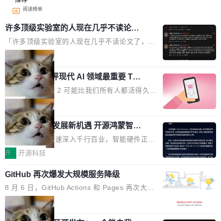
阅读榜单
许多顶级实验室的人现在几乎不读论文
了
「许多顶级实验室的人现在几乎不读论文了，而
且他们认为 ICLR/ICML/NeurIPS 充斥着大量过
局
度宣传和欺诈。」 OpenAI 研究员 Keller Jorda
xAI 前工程师评现代 AI 领域最重要 Top
n 这条推文引发了广泛讨论。他不是在说风凉
3 开源项目
话，他是说出了一个圈内人尽皆知但很少公开捅
Flash Attention 2 可能比我们所有人都活得久。
破的事实。 Jordan 随后补充了一句软化声明：
这句话不是来自某个技术博客，而是出自 Hieu
局
「我不认为这些会议上大部分论文都在过度宣传
Pham 的一条推文。Hieu Pham 是谁？他是 xAI
或造假。问题是，作为读者，如果你筛选出那些
共商智能硬件发展新机遇 开源鸿蒙智能
的早期工程师之一，在 Grok 训练基础设施团队
硬件开发者日杭州站即将举行
看起来最令人兴奋的论文，那它们大部分都是过
工作过。近日他在 X 上发了一条帖子，列出了他
随着万物智联加速深入千行百业，智能硬件正从
度宣传的。」 这才是真正的痛点。不是所有论文
认为现代 AI 领域最重要的三个开源项目。 第一
单点设备迈向智能化、网联化、协同化发展。作
开
开源科技
都有问题，是最吸引眼球的那批论文最有问题。
个名字毫无悬念：Flash Attention 2。 Hieu 的
为面向全场景、跨终端的分布式操作系统，开源
他引用的帖子来自 Mathew Shen，一位 ICLR 2
理由很具体。FA 系列不需要解释，但 FA2 是他
GitHub 再次爆发大规模服务降级
鸿蒙通过统一技术底座和分布式能力，为不同类
026 的读者：「看了篇 ...
认为最重要的一个——复杂度恰到好处，刚好能
型智能设备的开发、连接与互联提供关键支撑，
8 月 6 日，GitHub Actions 和 Pages 再次大规
驱动你去学 CuTe，但还没被那些"邪恶的" Hopp
也为产业链企业探索产品创新与商业增长打开新
模服务降级，Actions 完全不可用超过 5 小时，
局
er++ 优化所淹没，足够容易修改和适配。 更关
的空间。 8月14日，开源鸿蒙智能硬件开发者日
webhook 停发，连自托管 runner 也因调度层故
键的是 FA2 的持久性...