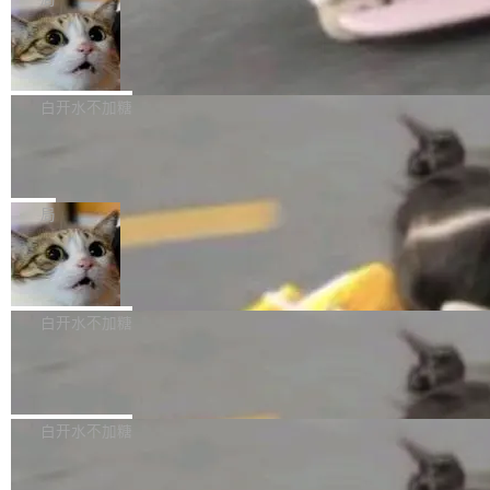
l 迁移或唤醒时，新宿主从 S3 恢复 SQLite 数据
te 17 Pro、OPPO K15，要么是vivo X300 E这
本控制系统。目前处于 Early Access 阶段。 De
库继续执行。存储库是持久化的唯一真相...
样的次旗舰。 Galaxy Z Fold8 Ultra / Z Fold8 /
SpaceXAI 单季资本开支达 183 亿美元
ltaDB 的核心思路直接写在 landing page 最显
Z Flip8三款折叠屏新机均在7月22日发布，且全
眼的位置：「Software is made between com
根据风险投资人Tomer Tunguz 博客（VC 分
部搭载骁龙8 Elite Gen5 for Galaxy，它们本该
mits」——软件是在 commit 之间写出来的。git
析）披露的最新分析与第二季度业绩报告，Spac
白开水不加糖
是7月性...
只记录了你提交的最终状态，但真正的工作过程
eXAI在上个季度的总资本支出飙升至183.7亿美
——打字、删改、试错、agent 对话——都在 co
Meta 发布终端编程 Agent“Muse Cod
元。其中，绝大部分资金被直接用于 AI 领域，
e” 和 Muse Spark 1.2 模型
mmit 之间的空隙里丢失了。 DeltaDB 要做的就
金额高达158.3亿美元，这一单项投入已经逼近
Meta 今天发布了两款 AI 产品：Muse Code，
是把这段空隙补上。 回退到任何一次编辑：Delt
微软同期总资本开支的四成。 与亚马逊、Alpha
一个在终端里运行的编程 agent；Muse Spark
局
aDB 捕获 commit 之间的每一次操作，...
bet、微软以及 Meta 等传统科技巨头相比，Spa
1.2，驱动这个 agent 的新模型。一句话概括：
ceXAI的资金消耗速度尤为引人瞩目。然而，支
美团开源 LoHoSearch，用知识图谱校
你可以用 curl -fsSL https://dev.meta.ai/install.
准 AI 能力认知
撑庞大支出的资金来源却呈现出截然不同的面
sh | bash 安装一个能在大项目里自动规划、写
机器出题的前提，是让机器拥有全局视野。整个
貌。数据显示，微软和 Meta 主要依托充沛的经
代码、验证结果的 AI 终端工具。 据介绍，Muse
构建流程可以分为四个环节：建图 → 控制难度
白开水不加糖
营现金流来覆盖资本开支，其资本支出覆盖率分
Code 是 Meta 的编程 agent 产品。它和市场上
→ 质量把关 → 数据概览。
别达到155% 和106%;而SpaceXAI的经营现金
已有的终端编程 agent 在设计理念上有几个明显
腾讯开源 UCL-MPComm 通信库
流仅能覆盖资本开支的12...
的差异点。 异步后台 agent：Muse Code 有一
腾讯网平团队宣布开源了 UCL-MPComm 通信
个主 agent 循环，外加一组后台 agent。这些后
库，并将作为transport接入Mooncake TENT。
白开水不加糖
台 agent...
该通信库针对AI Memory池化场景的数据传输需
CoStrict入选工信部2025人工智能应用
求进行了深度优化，能够实现数据中心内大规模