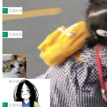
典型案例
计算节点间多种内存类型的高性能通信。 UCL-
近日，工信部科技司公示《2025人工智能应用典
MPComm将作为一种传输引擎接入Mooncake T
型案例入选名单》，深信服“面向企业研发场景的
开
开源科技
ENT，实现零拷贝传输性能提升30%、非零拷贝
开源 AI 编程平台 CoStrict 应用”凭借卓越的技术
传输性能最高提升5倍。UCL-MPComm底层基
深信服AI算力网关入选工信部人工智能
创新与落地成效成功入选。 全链路私有化部署，
应用典型案例！
于自研UCL-Engine通信引擎，后续腾讯网平将
助力企业AI研发安全落地 当前，越来越多企业已
前不久，工业和信息化部正式发布《2025年人工
持续开源更多基于UCL-Engine的高性能通信组
经开始引入 AI Coding 工具，通过调用公有云模
智能应用典型案例名单》，集中展示人工智能在
开
开源科技
件。 腾讯网平团队在UCL-MPComm中实现了一
型或企业内部部署模型提升研发效率。但随着 AI
各领域的应用成果，覆盖技术底座、行业赋能、
个独立于业务线程的全局通信引擎（Engine），
Jeff Dean 离开 Google：一个时代的结
Coding 从个人辅助工具逐步走向团队级、组织
产品应用、支撑保障、专题等五大方向。深信服
并实...
束，一个实验室的开始
级应用，企业在规模化落地过程中，对安全性、
AI算力网关（AI创新平台）成功入选！ 随着各行
Google 员工编号 20。MapReduce 作者之一。
可控性和代码质量提出了更高要求。 首先是数据
各业的Agent走向规模化建设，算力构成形态逐
Bigtable 作者之一。TensorFlow 的作者之一。
局
安全与合规要求。对于大多数普通研发场景，公
渐丰富，用户关注的重点也在发生变化：不只是
Gemini 的架构师。Google 首席科学家。 Jeff D
有云模型能够满足快速试用和效率提升的需求。
🔥 SolonCode v2026.8.4 发布：界面
让AI用起来，还要进一步看清混合算力时代下，
ean 在 Google 工作了 27 年后，宣布离职。 他
但对于金融、能源、医疗等对数据安全要求较...
字体可调、22 种语言、记忆搜索增强
Token花在哪里、算力是否被充分利用，以及持
不是一个人走。一同离开的还有 Sanjay Ghema
打开终端就能上岗的全中文编码智能体，这一轮
续增长的AI成本该如何优化。 深信服AI算力网关
wat（Google 员工编号 23，Jeff Dean 二十多
把「看得清、用母语、记得住」三件事一次补
梅子酒好吃
正是围绕这些实际问题，从Token治理和成本治
年的编程搭档，MapReduce 和 Bigtable 的共同
齐。 SolonCode 是什么 SolonCode 是杭州无
理两个方面，让用户的每一份算力都看得清、管
作者）、Quoc Le（Google 大脑核心成员，Se
让“代码语义理解”深度释放AI Coding
耳科技研发的企业级终端编码智能体——一位全
得住、用得稳、省得下、更安全！ 一、从现在开
价值潜能：华为云码道（CodeArts）
q2Seq 和 DocAI 的共同发明人）以及 Oriol Vin
中文驱动的数字员工，自主理解需求、规划步
一、代码仓深度理解技术的作用与价值 在软件工
始，Token使用一目...
代码仓技术解析
yals（Gemini 联合负责人，AlphaSta...
骤、编写代码。不挑模型、不挑平台，curl 一行
程实践中，代码仓是企业核心知识资产的主要载
开
开源科技