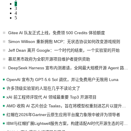
2
3
4
5
Gitee AI 队友正式上线，免费领 500 Credits 体验额度
Simon Willison 重新拥抱 MCP：无状态协议如何改变游戏规则
Jeff Dean 离开 Google：一个时代的结束，一个实验室的开始
慕尼黑市政府为全职开源项目维护者提供资助
DeepSeek Harness 宣布内测邀请，全网最大规模开源 Agent 路演现场诞生
OpenAI 宣布为 GPT-5.6 Sol 调优，并让免费用户无限用 Luna
许多顶级实验室的人现在几乎不读论文了
xAI 前工程师评现代 AI 领域最重要 Top3 开源项目
AMD 收购 AI 芯片创企 Taalas，旨在将模型权重刻进芯片以提升推理性能
红帽在2026年Gartner云原生应用平台魔力象限中被评为领导者
IBM与红帽扩展Lightwell服务方案，构建适配AI时代开源生态的可信基础设施