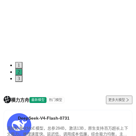
1
2
3
模力方舟
最新模型
热门模型
更多大模型
DeepSeek-V4-Flash-0731
高效轻量化MoE模型，总参284B，激活13B，原生支持百万超长上下
文能力。推理速度快、延迟低、调用成本低廉，综合能力均衡，主打