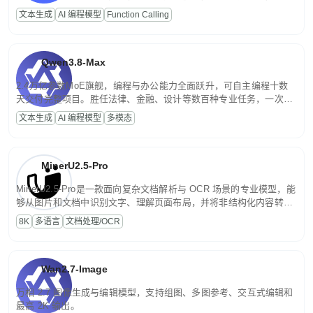
高并发、轻量化任务，适合日常对话、内容创作、基础 RAG、批量
文本生成
AI 编程模型
Function Calling
文案处理等普惠刚需场景。
Qwen3.8-Max
2.4万亿参数MoE旗舰，编程与办公能力全面跃升，可自主编程十数
天交付完整项目。胜任法律、金融、设计等数百种专业任务，一次对
话端到端交付生产级成果。原生视觉理解贯穿规划、执行与验证全流
文本生成
AI 编程模型
多模态
程，支持超长文档与长视频的深度语义解析。长程任务中自主规划与
闭环迭代，持续进化。
MinerU2.5-Pro
MinerU2.5-Pro是一款面向复杂文档解析与 OCR 场景的专业模型，能
够从图片和文档中识别文字、理解页面布局，并将非结构化内容转换
为便于存储、检索和二次处理的结构化结果。
8K
多语言
文档处理/OCR
Wan2.7-Image
万相 2.7 图像生成与编辑模型，支持组图、多图参考、交互式编辑和
最高 2K 输出。