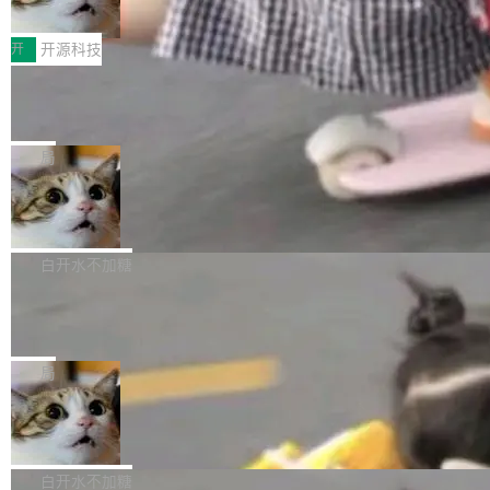
变体：Switchable...
性能、流畅双第一，三星Galaxy Z系列
那个创业公司。不同的是，这次它构建在 Cloudf
数据库，按名称寻址，复制到你自己的 S3 兼容
2026年7月的手机市场，由于存储等硬件成本暴
新折叠缺席
lare Workers 上——我花了九年时间搭建的平台
存储库里。节点之间只通过这个存储库协调——
增，手机厂商的日子也不好过啊，新机速度明显
开
开源科技
——并且深度集成了 AI。这基本上是我十年秘密
没有控制平面，没有共识协议。每个对象自带一
放缓，因此硝烟味淡了许多。新机参数规格除开
计划的顶峰。 十年前，Ken...
个小型数据库，应用天然按分片构建，单个数据
Zed 推出 DeltaDB，一个记录 commit
高价的三星折叠（三星Galaxy Z Fold8 Ultra / Z
之间所有操作的版本控制系统
库的竞争和爆炸半径问题在设计层面就被消除
Fold8 / Z Flip8）外，其余要么是中低端机器，
Zed 编辑器团队发布了新项目——DeltaDB，一
了。 闲置的 cell 会休眠到几乎不占资源。当 cel
例如iQOO Z11i、REDMI Note 17、REDMI No
个在 git commit 之间记录每一次编辑操作的版
局
l 迁移或唤醒时，新宿主从 S3 恢复 SQLite 数据
te 17 Pro、OPPO K15，要么是vivo X300 E这
本控制系统。目前处于 Early Access 阶段。 De
库继续执行。存储库是持久化的唯一真相...
SpaceXAI 单季资本开支达 183 亿美元
样的次旗舰。 Galaxy Z Fold8 Ultra / Z Fold8 /
ltaDB 的核心思路直接写在 landing page 最显
Z Flip8三款折叠屏新机均在7月22日发布，且全
眼的位置：「Software is made between com
根据风险投资人Tomer Tunguz 博客（VC 分
部搭载骁龙8 Elite Gen5 for Galaxy，它们本该
mits」——软件是在 commit 之间写出来的。git
析）披露的最新分析与第二季度业绩报告，Spac
白开水不加糖
是7月性...
只记录了你提交的最终状态，但真正的工作过程
eXAI在上个季度的总资本支出飙升至183.7亿美
Meta 发布终端编程 Agent“Muse Cod
——打字、删改、试错、agent 对话——都在 co
元。其中，绝大部分资金被直接用于 AI 领域，
e” 和 Muse Spark 1.2 模型
mmit 之间的空隙里丢失了。 DeltaDB 要做的就
金额高达158.3亿美元，这一单项投入已经逼近
Meta 今天发布了两款 AI 产品：Muse Code，
是把这段空隙补上。 回退到任何一次编辑：Delt
微软同期总资本开支的四成。 与亚马逊、Alpha
一个在终端里运行的编程 agent；Muse Spark
局
aDB 捕获 commit 之间的每一次操作，...
bet、微软以及 Meta 等传统科技巨头相比，Spa
1.2，驱动这个 agent 的新模型。一句话概括：
ceXAI的资金消耗速度尤为引人瞩目。然而，支
美团开源 LoHoSearch，用知识图谱校
你可以用 curl -fsSL https://dev.meta.ai/install.
准 AI 能力认知
撑庞大支出的资金来源却呈现出截然不同的面
sh | bash 安装一个能在大项目里自动规划、写
机器出题的前提，是让机器拥有全局视野。整个
貌。数据显示，微软和 Meta 主要依托充沛的经
代码、验证结果的 AI 终端工具。 据介绍，Muse
构建流程可以分为四个环节：建图 → 控制难度
白开水不加糖