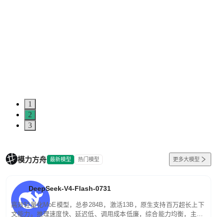
1
2
3
模力方舟
最新模型
热门模型
更多大模型
DeepSeek-V4-Flash-0731
高效轻量化MoE模型，总参284B，激活13B，原生支持百万超长上下
文能力。推理速度快、延迟低、调用成本低廉，综合能力均衡，主打