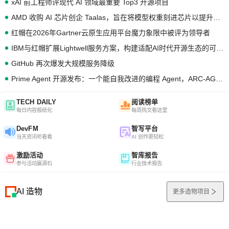
xAI 前工程师评现代 AI 领域最重要 Top3 开源项目
AMD 收购 AI 芯片创企 Taalas，旨在将模型权重刻进芯片以提升推理性能
红帽在2026年Gartner云原生应用平台魔力象限中被评为领导者
IBM与红帽扩展Lightwell服务方案，构建适配AI时代开源生态的可信基础设施
GitHub 再次爆发大规模服务降级
Prime Agent 开源发布：一个能自我改进的编程 Agent，ARC-AGI 3 超越人类专家基线
TECH DAILY
阅读榜单
每日内容报纸化
每周热文看这里
DevFM
智写平台
当天资讯听着看
AI 创作更轻松
激励活动
智库报告
参与活动赢源石
行业技术报告
AI 造物
更多造物项目