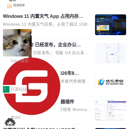
阅读榜单
Windows 11 内置天气 App 占用内存超
过 1GB
Windows 11 内置天气应用，占用了超过 1GB
内存。 Notebookcheck 的测试发现这个数字
局
时，反复确认了多次。不是 100MB，不是 500
勾股 OA v6.0.2 已经发布，企业办公系
MB，是 1 个 G。一个显示天气的应用。 Windo
统
ws 内置应用臃肿早就是老话题了，但一款天气
勾股 OA v6.0.2 已经发布。 勾股 OA 办公系统
应用占用内存就超过 1G 还是过于离谱——问题
是一款简单实用的开源的企业办公系统。系统集
Gitee快讯
出在 WebView2。微软的天气 App 本质上是一
成了系统设置、附件管理、人事管理、行政管
个嵌在 Edge WebView 里的网页。它不是一个
942亿赛道如何选对伙伴？2026年8月G
理、消息管理、资产管理、企业公告、知识网
EO公司推荐
「应用」，它是一个运行在浏览器引擎里的网
盘、审批流程设置、办公审批、工作计划、工作
当DeepSeek、豆包等大模型逐步替代传统搜索
页，外面套了一层 Windows 的壳。 WebView2
汇报、工作日志、日常办公、财务管理、客户管
成为用户获取信息的主要入口,品牌竞争的逻辑变
开
开源科技
本身就是个内存大户。它加载了完整的 Edge 渲
理、合同管理、项目管理、任务管理等功能模
了:不再是争抢关键词排名,而是想办法进入AI脱
染引擎，包括 JavaScript 引擎...
块。系统简约，易于功能扩展，方便二次开发，
为什么要开发又一个 AI 浏览器插件
口而出的那个答案。"GEO公司推荐"这个搜索词
可以用来做日常 OA，CRM，ERP，业务管理等
背后,折射的是企业面对新兴服务赛道时的集体困
说实话，每次有人问我"市面上已经有 Monica、
系统。 勾股OA6.0.2版本主要是对勾股OA 6第
惑——该信谁、看什么、怎么选。 据易观分析
Sider、Copilot for Chrome 这些 AI 浏览器插件
席WC
一个大版本发布的部分功能细节优化和bug问题
《中国GEO市场产业图谱》数据,2026年中国GE
了，你为什么还要再做一个"，我都觉得这个问题
修复的版本，具体更新日志如下： 1、补全新版