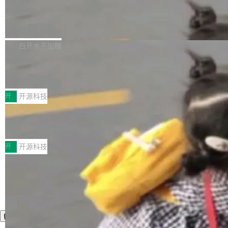
营现金流来覆盖资本开支，其资本支出覆盖率分
Code 是 Meta 的编程 agent 产品。它和市场上
→ 质量把关 → 数据概览。
别达到155% 和106%;而SpaceXAI的经营现金
已有的终端编程 agent 在设计理念上有几个明显
腾讯开源 UCL-MPComm 通信库
流仅能覆盖资本开支的12...
的差异点。 异步后台 agent：Muse Code 有一
腾讯网平团队宣布开源了 UCL-MPComm 通信
个主 agent 循环，外加一组后台 agent。这些后
库，并将作为transport接入Mooncake TENT。
白开水不加糖
台 agent...
该通信库针对AI Memory池化场景的数据传输需
CoStrict入选工信部2025人工智能应用
求进行了深度优化，能够实现数据中心内大规模
典型案例
计算节点间多种内存类型的高性能通信。 UCL-
近日，工信部科技司公示《2025人工智能应用典
MPComm将作为一种传输引擎接入Mooncake T
型案例入选名单》，深信服“面向企业研发场景的
开
开源科技
ENT，实现零拷贝传输性能提升30%、非零拷贝
开源 AI 编程平台 CoStrict 应用”凭借卓越的技术
传输性能最高提升5倍。UCL-MPComm底层基
深信服AI算力网关入选工信部人工智能
创新与落地成效成功入选。 全链路私有化部署，
应用典型案例！
于自研UCL-Engine通信引擎，后续腾讯网平将
助力企业AI研发安全落地 当前，越来越多企业已
前不久，工业和信息化部正式发布《2025年人工
持续开源更多基于UCL-Engine的高性能通信组
经开始引入 AI Coding 工具，通过调用公有云模
智能应用典型案例名单》，集中展示人工智能在
开
开源科技
件。 腾讯网平团队在UCL-MPComm中实现了一
型或企业内部部署模型提升研发效率。但随着 AI
各领域的应用成果，覆盖技术底座、行业赋能、
个独立于业务线程的全局通信引擎（Engine），
Coding 从个人辅助工具逐步走向团队级、组织
产品应用、支撑保障、专题等五大方向。深信服
并实...
级应用，企业在规模化落地过程中，对安全性、
AI算力网关（AI创新平台）成功入选！ 随着各行
可控性和代码质量提出了更高要求。 首先是数据
各业的Agent走向规模化建设，算力构成形态逐
安全与合规要求。对于大多数普通研发场景，公
渐丰富，用户关注的重点也在发生变化：不只是
有云模型能够满足快速试用和效率提升的需求。
让AI用起来，还要进一步看清混合算力时代下，