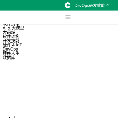
DevOps研发效能
综合
开源资讯
软件资讯
AI & 大模型
大前端
软件架构
开发技能
硬件 & IoT
DevOps
程序人生
数据库
1