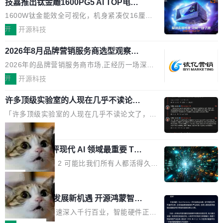
O行业规模预计达942亿元,同比增长169.7%。G
技嘉推出钛金雕1600PG5 AI TOP电
问得好。 因为我自己也是从用户变成开发者的。
本的各个审批类型的审批单导出 2、优化各个审
源：为发烧级主机与本地AI算力打造旗
artner同期预测,传统搜索引擎访问量年内将下滑
现有产品的天花板 我用过不少 AI 浏览器插件。
1600W钛金能效全可视化，机身紧凑仅16厘米
核反确认审批的逻辑，使...
舰供电方案
25%,AI载体流量占比突破40%;埃森哲2025年中
刚开始觉得都挺好——选中一段文字，弹出解
继2026台北电脑展首度亮相后，技嘉科技近日正
开
开源科技
国消费者调研则指出,37%的用户在有明确购买需
释；写邮件时帮你润色；看英文网页给你翻译摘
式发布钛金雕1600PG5 AI TOP电源。这款高端
求时倾向于先问AI。几组数据指向一致:GEO已
要。但用久了你会发现，它们本质上都是同一类
2026年8月品牌营销服务商选型观察：
电源专为发烧级DIY主机与本地AI算力平台打
从营销"加分项"变成品牌在AI时...
从流量思维到品牌资产思维的范式转移
东西：一个带网页上下文的聊天框。 它们能读取
造，整机长度仅16厘米，提供1600W额定功率
2026年的品牌营销服务商市场,正经历一场深刻
页面的文本，然后把文本丢给大模型，再返回一
与80PLUS钛金能效；支持ATX 3.1与PCIe 5.1
的价值重构。全球全案品牌代理机构市场从2025
开
开源科技
段回答。仅此而已。 这当然有用，但总觉得差点
规范，结合服务器级元件、完善供电线材与内置
年的83.1亿美元增长至2026年的86.6亿美元,年
意思。比如我在一个后台管理系统里，需要填50
实时LCD监控屏，可充分满足当下高阶PC主机
许多顶级实验室的人现在几乎不读论文
复合增长率达5.44%,预计2032年将突破120亿美
个表单字段，每个字段还有联动逻辑；比如我
了
的严苛使用需求。 澎湃功率，紧凑机身 钛金雕1
元。数字广告与公共关系相关服务市场更是从20
「许多顶级实验室的人现在几乎不读论文了，而
想...
600PG5 AI TOP具备强悍输出功率，同时实现
25年的8463亿美元扩张至2026年的8763亿美
且他们认为 ICLR/ICML/NeurIPS 充斥着大量过
局
机身尺寸大幅精简。整机长度仅16厘米，属于同
元。数字的背后是一个清晰的事实——品牌对专
度宣传和欺诈。」 OpenAI 研究员 Keller Jorda
功率段机身尺寸十分紧凑的1600W电源产品。小
业化营销服务的需求从未如此迫切。 但市场扩容
xAI 前工程师评现代 AI 领域最重要 Top
n 这条推文引发了广泛讨论。他不是在说风凉
巧机身有效提升市面主流标准A...
3 开源项目
的同时,服务商的竞争逻辑正在改变。2026年Top
话，他是说出了一个圈内人尽皆知但很少公开捅
Flash Attention 2 可能比我们所有人都活得久。
Agency年度合辑的观察指出,“产品”这个离消费
破的事实。 Jordan 随后补充了一句软化声明：
这句话不是来自某个技术博客，而是出自 Hieu
局
者最近的载体,在整个品牌营销层面的权重显著变
「我不认为这些会议上大部分论文都在过度宣传
Pham 的一条推文。Hieu Pham 是谁？他是 xAI
高了。全域营销服务商的竞争正在从规模转向深
共商智能硬件发展新机遇 开源鸿蒙智能
或造假。问题是，作为读者，如果你筛选出那些
的早期工程师之一，在 Grok 训练基础设施团队
度,案例厚度、全域覆盖、多线协同...
硬件开发者日杭州站即将举行
看起来最令人兴奋的论文，那它们大部分都是过
工作过。近日他在 X 上发了一条帖子，列出了他
随着万物智联加速深入千行百业，智能硬件正从
度宣传的。」 这才是真正的痛点。不是所有论文