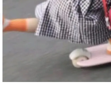
但对于金融、能源、医疗等对数据安全要求较...
Token花在哪里、算力是否被充分利用，以及持
续增长的AI成本该如何优化。 深信服AI算力网关
正是围绕这些实际问题，从Token治理和成本治
©OSCHINA(OSChina.NET)
京ICP备2025119063号
理两个方面，让用户的每一份算力都看得清、管
得住、用得稳、省得下、更安全！ 一、从现在开
始，Token使用一目...