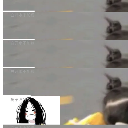
量、充分测试、充分审查，并且必须披露。LLM
价格计算，认购金额约1.41亿元，股份锁定期为
Docker 29.7.2 现已发布，具体更新内容如下：
不得生成涉及安全性的关键变更，除非作者本身
36个月。 公告显示，本次宇树科技战略配售对
Bug fixes and enhancements 修复多次传递同
白开水不加糖
就是领域专家。即使如此，政策也"强烈不建
象主要包括长期投资机构、与公司业务具有战略
一环境变量时，docker service create和docker
议"这么做。 对于不披露的情况，审核者可以直
合作关系或长期合作愿景的大型企业、科创板保
Apache Fluss 毕业成为顶级项目
service update会发生 panic 的问题。docker/cl
接关闭 PR，无需解释。 政策作者 Jynn Ne...
荐人跟投子公司，以及公司高级管理人员和核心
i#7145 修复了 Docker Engine 29.7.0 中引入的
今年 7 月，Apache Fluss 的毕业提案在 Apach
员工参与设立的专项资产管理计划。其中，Dee
一个回归问题，该问题导致拉取镜像时会拒绝包
e 孵化器项目管理委员会（IPMC）投票中获得
白开水不加糖
pSeek作为与宇树科技具备战略合作关系的企
含绝对 hardlink 目标的镜像（此类镜像由某些镜
全票通过，随后获 Apache 软件基金会董事会批
业，获配股份数量占本次发行数量的2.31%。 除
像构建工具生成）。moby/moby#53305 修复了
马斯克 AI 百科项目 Grokipedia 被曝数
准。今天，Apache 软件基金会正式宣布 Apach
DeepSeek外，腾讯旗下上海启善投资有限公司
月未更新
Docker Engine 29.7.0 中引入的一个回归问
e Fluss 孵化毕业，成为 Apache 顶级项目（TL
埃隆·马斯克推出的AI百科项目 Grokipedia 被曝
获配9...
题，该问题可能导致在旧版 Linux 内核...
P）！这一里程碑不仅标志着 Fluss 迈入新的发
长期停止内容更新，未能实现其作为“AI版维基百
白开水不加糖
展阶段，也将进一步推动流式存储、实时湖仓与
科”替代品的目标。 据 Lawfare 最新调查，自今
Solon I18n：三种解析器，零样板代码
AI 数据基础加速融合，为实时数据基础设施的发
年4月以来，Grokipedia 页面更新功能基本停
展开启新的篇章。
滞，过去三个月内没有任何条目完成更新，用户
如果你在 Spring Boot 里做过国际化，流程大概
提交的编辑请求也长期处于待处理状态。 Groki
是这样的：配 MessageSource 的 Bean、写 R
梅子酒好吃
pedia 于去年底上线，定位为由人工智能生成内
eloadableResourceBundleMessageSource、
Apache Doris 4.1 全面增强 Iceberg：
容的百科平台，被马斯克视为传统众包百科网站
声明 LocaleResolver、注册 LocaleChangeInt
支持 UPDATE、MERGE INTO 与 Iceb
维基百科的替代方案。Lawfare 调查发现，无论
erceptor…五六步之后才能看到第一行翻译文
Apache Doris 4.1 要补齐的，正是缺失的那一
erg V3
热门页面还是低关注度页面，均未出现近期更
本。 Solon 换了个方式。整个 i18n 模块围绕三
半。在已有查询能力的基础上，Doris 进一步支
白开水不加糖