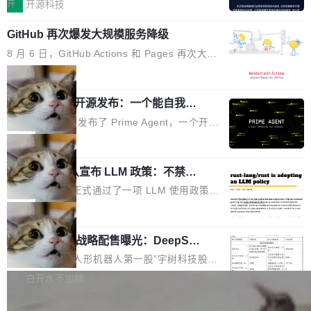
认为现代 AI 领域最重要的三个开源项目。 第一
单点设备迈向智能化、网联化、协同化发展。作
开
开源科技
都有问题，是最吸引眼球的那批论文最有问题。
个名字毫无悬念：Flash Attention 2。 Hieu 的
为面向全场景、跨终端的分布式操作系统，开源
他引用的帖子来自 Mathew Shen，一位 ICLR 2
GitHub 再次爆发大规模服务降级
理由很具体。FA 系列不需要解释，但 FA2 是他
鸿蒙通过统一技术底座和分布式能力，为不同类
026 的读者：「看了篇 ...
认为最重要的一个——复杂度恰到好处，刚好能
型智能设备的开发、连接与互联提供关键支撑，
8 月 6 日，GitHub Actions 和 Pages 再次大规
驱动你去学 CuTe，但还没被那些"邪恶的" Hopp
也为产业链企业探索产品创新与商业增长打开新
模服务降级，Actions 完全不可用超过 5 小时，
局
er++ 优化所淹没，足够容易修改和适配。 更关
的空间。 8月14日，开源鸿蒙智能硬件开发者日
webhook 停发，连自托管 runner 也因调度层故
键的是 FA2 的持久性...
（OHDD：OpenHarmony Hardware Develope
Prime Agent 开源发布：一个能自我改
障无法工作。Pages、Copilot code review、C
进的编程 Agent，ARC-AGI 3 超越人类
r Day）将在杭州启航。活动面向智能硬件产业
opilot coding agent 全部受影响。从检测到完全
Prime Intellect 发布了 Prime Agent，一个开源
专家基线
链企业和开发者，邀请行业专家与资深技术顾
恢复，大约 12 小时。 这是 2026 年 8 月的第六
的编程 Agent Harness，核心设计围绕两个抽
局
问，围绕开源鸿蒙技术能力、设备适配、芯片适
起事故，其中四起与 AI/Copilot 服务相关。 Git
象：Recursive Language Model（RLM）和 C
配、功耗与稳定性调优、兼容性测评及统一互联
Hub 员工 kdaigle 在 HN 讨论中贴出了一组数
Rust 项目团队宣布 LLM 政策：不禁
ontinual Harness。在 ARC-AGI 3 基准测试
等内容展开系统讲解和实战交流，帮助企业进一
止，但你要承认哪些代码不是你写的
据：2025 年全年 10 亿次 commit。现在，每周
上，Prime Agent + Opus 5 的组合达到了 95.
Rust 语言项目正式通过了一项 LLM 使用政策，
步了解开源鸿蒙在智能...
2.75 亿次，全年预计 140 亿次。GitHub...
5% RHAE Best@1，超过了 ARC 报告的人类专
覆盖 rust-lang/rust 单一仓库的代码贡献。这不
局
家基线 95.4%。 不是又一个 coding agent 包装
是项目级别的官方立场，目前由五个团队采纳，
器 Prime Agent 的架构和市面上大多数 coding
宇树科技 IPO 战略配售曝光：DeepSe
但它可能是主流开源项目中关于 AI 辅助贡献最
ek 获配 93.3 万股，锁定 36 个月
agent 有本质区别。大多数 agent harness 的设
细致的一份规则。 政策的核心只有一句话：LLM
8月6日晚间，“人形机器人第一股”宇树科技股份
计是基于早期模型的能力—...
可以用来分析、提炼、审阅、建议，但不能用来
有限公司披露IPO发行价格及战略配售结果，杭
白开水不加糖
创作。 具体来说，LLM 生成的代码可以提交，
州深度求索人工智能基础技术研究有限公司（De
但必须满足五个条件：预先安排、非关键、高质
Docker 29.7.2 发布
epSeek）获配93.3399万股，按150.8元/股发行