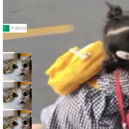
新，相关问题并非局限于特定领域，而是在不同
个解析器、一个注解、一个工具类展开——没有
持了 UPDATE、DELETE、MERGE INTO 等数
主题和访问量页面中普遍存在。 调查人员最初认
XML、没有拦截器注册、没有样板配置。 资源
Testin XAgent：CIO智能测试落地指南
据修改操作、完整的表结构管理与分区演进，以
为，Grokipedia可能只是限...
文件的约定 把文件放到 resources/i18n/ 下： r
及 rewrite_data_files、expire_snapshots 等日
7月30日，TiD2026质量竞争力大会在北京中关
esources/i18n/messages.properties ...
常维护操作，并完整支持 Iceberg V3 格式。
村国家自主创新示范区会议中心开幕。本届大会
开
开源科技
由中关村智联软件服务业质量创新联盟主办，以
让非法状态不可表示：一篇关于 ADT
“智构可信·质创未来——AI原生时代的质量新范
的帖子在 Reddit 火了
式”为主题，直面AI从实验室走向规模化产业落地
有一种东西，一旦用过就回不去了。Alex Fedos
的核心质量命题。会上，《2026智能研发生产力
eev 管它叫"软件设计的基石"。 他说的东西不新
局
工具选型手册》发布，Testin云测的Testin XAge
鲜——代数数据类型（ADT），尤其是和类型
nt智能测试系统入选AI测试领域代表产品。对CI
Cloudflare 开源内部企业 AI 平台 Clou
（sum type）。但他说清楚了一件事：这不是类
dflare OS
O而言，这提示了一个转变：AI测试正在从效率
型系统的学术体操，是日常编码的思维方式。 文
Cloudflare 发布了一个开源项目 Cloudflare O
工具升级为企业的质量基础设施。 CIO面对的新
章从一个简单的例子切入。一个网站的深色主题
S。如果你只看官方博客，你会觉得这是又一
局
现实 过去两年，CIO们的焦虑清单上多了两项：
设置，如果用布尔值 + 可空字段来表示——bool
个"AI 知识库 + 聊天机器人"——每个大厂都在
一是如何让大模型和智能体应用安全地从PoC走
ean 表示是否可切换，nullable 的默认模式、浅
Deno 团队开源 Celld，可自托管的分
做，没什么新鲜的。 但 Kenton Varda 在 Twitte
向生产，二是如何让测试团队跟得上AI应用...
布式 Durable Objects
色方案、深色方案——会产生大量无意义的组
r 上把事情说清楚了： 今天我们发布了 Cloudfla
Ryan Dahl 领导的 Deno 团队推出了最新开源项
合。方案缺了、配置冲突了、全 null 了。要知道
re OS，一个带连接器的聊天机器人，跟其他所
目 Celld，一个能在自己机器上运行 Cloudflare
局
哪些组合有效，作者说，你得靠"文档、校验、或
有科技公司做的一样。只不过，实际上它不一
Workers 和 Durable Objects 的守护进程。 设
者部落知识"。 换个写法。Rust 的 enum，两个
样。这是 Sandstorm.io 的重制版，我十年前的
鲁大师7月新机性能/流畅/AI榜：vivo夺
计思路很直接：每个对象是一个独立的 SQLite