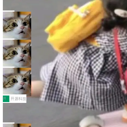
的帖子在 Reddit 火了
式”为主题，直面AI从实验室走向规模化产业落地
有一种东西，一旦用过就回不去了。Alex Fedos
的核心质量命题。会上，《2026智能研发生产力
eev 管它叫"软件设计的基石"。 他说的东西不新
局
工具选型手册》发布，Testin云测的Testin XAge
鲜——代数数据类型（ADT），尤其是和类型
nt智能测试系统入选AI测试领域代表产品。对CI
Cloudflare 开源内部企业 AI 平台 Clou
（sum type）。但他说清楚了一件事：这不是类
dflare OS
O而言，这提示了一个转变：AI测试正在从效率
型系统的学术体操，是日常编码的思维方式。 文
Cloudflare 发布了一个开源项目 Cloudflare O
工具升级为企业的质量基础设施。 CIO面对的新
章从一个简单的例子切入。一个网站的深色主题
S。如果你只看官方博客，你会觉得这是又一
局
现实 过去两年，CIO们的焦虑清单上多了两项：
设置，如果用布尔值 + 可空字段来表示——bool
个"AI 知识库 + 聊天机器人"——每个大厂都在
一是如何让大模型和智能体应用安全地从PoC走
ean 表示是否可切换，nullable 的默认模式、浅
Deno 团队开源 Celld，可自托管的分
做，没什么新鲜的。 但 Kenton Varda 在 Twitte
向生产，二是如何让测试团队跟得上AI应用...
布式 Durable Objects
色方案、深色方案——会产生大量无意义的组
r 上把事情说清楚了： 今天我们发布了 Cloudfla
Ryan Dahl 领导的 Deno 团队推出了最新开源项
合。方案缺了、配置冲突了、全 null 了。要知道
re OS，一个带连接器的聊天机器人，跟其他所
目 Celld，一个能在自己机器上运行 Cloudflare
局
哪些组合有效，作者说，你得靠"文档、校验、或
有科技公司做的一样。只不过，实际上它不一
Workers 和 Durable Objects 的守护进程。 设
者部落知识"。 换个写法。Rust 的 enum，两个
鲁大师7月新机性能/流畅/AI榜：vivo夺
样。这是 Sandstorm.io 的重制版，我十年前的
计思路很直接：每个对象是一个独立的 SQLite
变体：Switchable...
性能、流畅双第一，三星Galaxy Z系列
那个创业公司。不同的是，这次它构建在 Cloudf
数据库，按名称寻址，复制到你自己的 S3 兼容
2026年7月的手机市场，由于存储等硬件成本暴
新折叠缺席
lare Workers 上——我花了九年时间搭建的平台
存储库里。节点之间只通过这个存储库协调——
增，手机厂商的日子也不好过啊，新机速度明显
开
开源科技
——并且深度集成了 AI。这基本上是我十年秘密
没有控制平面，没有共识协议。每个对象自带一
放缓，因此硝烟味淡了许多。新机参数规格除开
计划的顶峰。 十年前，Ken...
Zed 推出 DeltaDB，一个记录 commit
个小型数据库，应用天然按分片构建，单个数据
高价的三星折叠（三星Galaxy Z Fold8 Ultra / Z
之间所有操作的版本控制系统
库的竞争和爆炸半径问题在设计层面就被消除
Fold8 / Z Flip8）外，其余要么是中低端机器，
Zed 编辑器团队发布了新项目——DeltaDB，一
了。 闲置的 cell 会休眠到几乎不占资源。当 cel
例如iQOO Z11i、REDMI Note 17、REDMI No
个在 git commit 之间记录每一次编辑操作的版
局