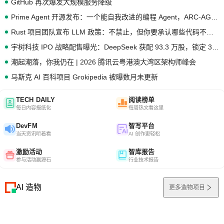
GitHub 再次爆发大规模服务降级
Prime Agent 开源发布：一个能自我改进的编程 Agent，ARC-AGI 3 超越人类专家基线
Rust 项目团队宣布 LLM 政策：不禁止，但你要承认哪些代码不是你写的
宇树科技 IPO 战略配售曝光：DeepSeek 获配 93.3 万股，锁定 36 个月
潮起潮落，你我仍在 | 2026 腾讯云粤港澳大湾区架构师峰会
马斯克 AI 百科项目 Grokipedia 被曝数月未更新
TECH DAILY
阅读榜单
每日内容报纸化
每周热文看这里
DevFM
智写平台
当天资讯听着看
AI 创作更轻松
激励活动
智库报告
参与活动赢源石
行业技术报告
AI 造物
更多造物项目