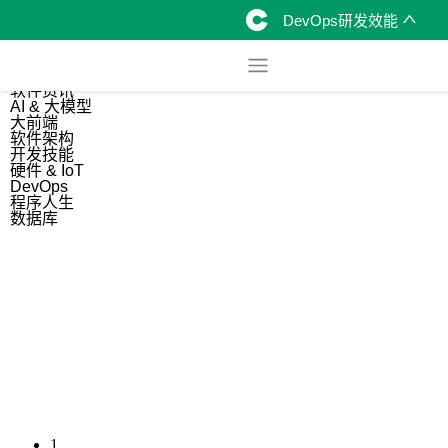
DevOps研发效能
综合
开源资讯
软件资讯
AI & 大模型
大前端
软件架构
开发技能
硬件 & IoT
DevOps
程序人生
数据库
1