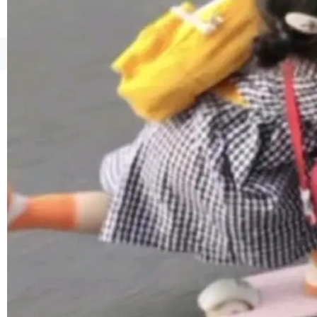
境、兼容场景、一键直出”。 Hy ASR 3.0 previe
w 不要求标准普通话，方言识别覆盖粤语、吴语
等 10 大方言片区和 20 余个二级小片区。在开
©OSCHINA(OSChina.NET)
京ICP备2025119063号
源评测集中，Hy ASR 3.0 preview 在多语种的
WER（...