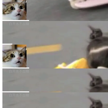
l 迁移或唤醒时，新宿主从 S3 恢复 SQLite 数据
te 17 Pro、OPPO K15，要么是vivo X300 E这
本控制系统。目前处于 Early Access 阶段。 De
库继续执行。存储库是持久化的唯一真相...
样的次旗舰。 Galaxy Z Fold8 Ultra / Z Fold8 /
SpaceXAI 单季资本开支达 183 亿美元
ltaDB 的核心思路直接写在 landing page 最显
Z Flip8三款折叠屏新机均在7月22日发布，且全
眼的位置：「Software is made between com
根据风险投资人Tomer Tunguz 博客（VC 分
部搭载骁龙8 Elite Gen5 for Galaxy，它们本该
mits」——软件是在 commit 之间写出来的。git
析）披露的最新分析与第二季度业绩报告，Spac
白开水不加糖
是7月性...
只记录了你提交的最终状态，但真正的工作过程
eXAI在上个季度的总资本支出飙升至183.7亿美
——打字、删改、试错、agent 对话——都在 co
Meta 发布终端编程 Agent“Muse Cod
元。其中，绝大部分资金被直接用于 AI 领域，
e” 和 Muse Spark 1.2 模型
mmit 之间的空隙里丢失了。 DeltaDB 要做的就
金额高达158.3亿美元，这一单项投入已经逼近
Meta 今天发布了两款 AI 产品：Muse Code，
是把这段空隙补上。 回退到任何一次编辑：Delt
微软同期总资本开支的四成。 与亚马逊、Alpha
一个在终端里运行的编程 agent；Muse Spark
局
aDB 捕获 commit 之间的每一次操作，...
bet、微软以及 Meta 等传统科技巨头相比，Spa
1.2，驱动这个 agent 的新模型。一句话概括：
ceXAI的资金消耗速度尤为引人瞩目。然而，支
美团开源 LoHoSearch，用知识图谱校
你可以用 curl -fsSL https://dev.meta.ai/install.
准 AI 能力认知
撑庞大支出的资金来源却呈现出截然不同的面
sh | bash 安装一个能在大项目里自动规划、写
机器出题的前提，是让机器拥有全局视野。整个
貌。数据显示，微软和 Meta 主要依托充沛的经
代码、验证结果的 AI 终端工具。 据介绍，Muse
构建流程可以分为四个环节：建图 → 控制难度
白开水不加糖
营现金流来覆盖资本开支，其资本支出覆盖率分
Code 是 Meta 的编程 agent 产品。它和市场上
→ 质量把关 → 数据概览。
别达到155% 和106%;而SpaceXAI的经营现金
已有的终端编程 agent 在设计理念上有几个明显
腾讯开源 UCL-MPComm 通信库
流仅能覆盖资本开支的12...
的差异点。 异步后台 agent：Muse Code 有一
腾讯网平团队宣布开源了 UCL-MPComm 通信
个主 agent 循环，外加一组后台 agent。这些后
库，并将作为transport接入Mooncake TENT。
白开水不加糖
台 agent...
该通信库针对AI Memory池化场景的数据传输需
CoStrict入选工信部2025人工智能应用
求进行了深度优化，能够实现数据中心内大规模