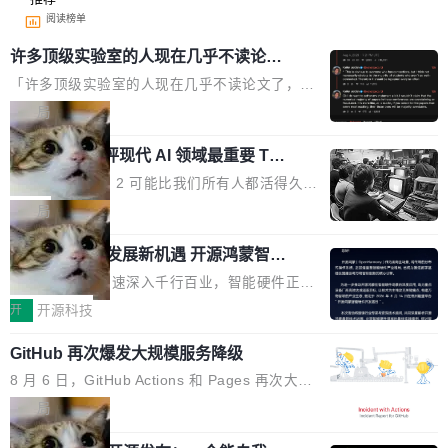
阅读榜单
许多顶级实验室的人现在几乎不读论文
了
「许多顶级实验室的人现在几乎不读论文了，而
且他们认为 ICLR/ICML/NeurIPS 充斥着大量过
局
度宣传和欺诈。」 OpenAI 研究员 Keller Jorda
xAI 前工程师评现代 AI 领域最重要 Top
n 这条推文引发了广泛讨论。他不是在说风凉
3 开源项目
话，他是说出了一个圈内人尽皆知但很少公开捅
Flash Attention 2 可能比我们所有人都活得久。
破的事实。 Jordan 随后补充了一句软化声明：
这句话不是来自某个技术博客，而是出自 Hieu
局
「我不认为这些会议上大部分论文都在过度宣传
Pham 的一条推文。Hieu Pham 是谁？他是 xAI
或造假。问题是，作为读者，如果你筛选出那些
共商智能硬件发展新机遇 开源鸿蒙智能
的早期工程师之一，在 Grok 训练基础设施团队
硬件开发者日杭州站即将举行
看起来最令人兴奋的论文，那它们大部分都是过
工作过。近日他在 X 上发了一条帖子，列出了他
随着万物智联加速深入千行百业，智能硬件正从
度宣传的。」 这才是真正的痛点。不是所有论文
认为现代 AI 领域最重要的三个开源项目。 第一
单点设备迈向智能化、网联化、协同化发展。作
开
开源科技
都有问题，是最吸引眼球的那批论文最有问题。
个名字毫无悬念：Flash Attention 2。 Hieu 的
为面向全场景、跨终端的分布式操作系统，开源
他引用的帖子来自 Mathew Shen，一位 ICLR 2
理由很具体。FA 系列不需要解释，但 FA2 是他
GitHub 再次爆发大规模服务降级
鸿蒙通过统一技术底座和分布式能力，为不同类
026 的读者：「看了篇 ...
认为最重要的一个——复杂度恰到好处，刚好能
型智能设备的开发、连接与互联提供关键支撑，
8 月 6 日，GitHub Actions 和 Pages 再次大规
驱动你去学 CuTe，但还没被那些"邪恶的" Hopp
也为产业链企业探索产品创新与商业增长打开新
模服务降级，Actions 完全不可用超过 5 小时，
局
er++ 优化所淹没，足够容易修改和适配。 更关
的空间。 8月14日，开源鸿蒙智能硬件开发者日
webhook 停发，连自托管 runner 也因调度层故
键的是 FA2 的持久性...