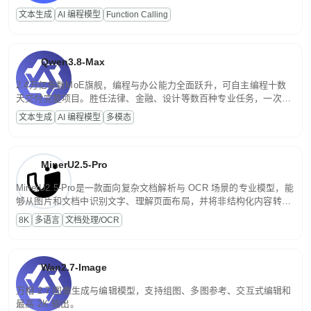
高并发、轻量化任务，适合日常对话、内容创作、基础 RAG、批量
文本生成
AI 编程模型
Function Calling
文案处理等普惠刚需场景。
Qwen3.8-Max
2.4万亿参数MoE旗舰，编程与办公能力全面跃升，可自主编程十数
天交付完整项目。胜任法律、金融、设计等数百种专业任务，一次对
话端到端交付生产级成果。原生视觉理解贯穿规划、执行与验证全流
文本生成
AI 编程模型
多模态
程，支持超长文档与长视频的深度语义解析。长程任务中自主规划与
闭环迭代，持续进化。
MinerU2.5-Pro
MinerU2.5-Pro是一款面向复杂文档解析与 OCR 场景的专业模型，能
够从图片和文档中识别文字、理解页面布局，并将非结构化内容转换
为便于存储、检索和二次处理的结构化结果。
8K
多语言
文档处理/OCR
Wan2.7-Image
万相 2.7 图像生成与编辑模型，支持组图、多图参考、交互式编辑和
最高 2K 输出。