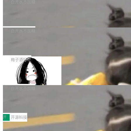
一个回归问题，该问题导致拉取镜像时会拒绝包
e 孵化器项目管理委员会（IPMC）投票中获得
白开水不加糖
pSeek作为与宇树科技具备战略合作关系的企
含绝对 hardlink 目标的镜像（此类镜像由某些镜
全票通过，随后获 Apache 软件基金会董事会批
业，获配股份数量占本次发行数量的2.31%。 除
马斯克 AI 百科项目 Grokipedia 被曝数
像构建工具生成）。moby/moby#53305 修复了
准。今天，Apache 软件基金会正式宣布 Apach
DeepSeek外，腾讯旗下上海启善投资有限公司
月未更新
Docker Engine 29.7.0 中引入的一个回归问
e Fluss 孵化毕业，成为 Apache 顶级项目（TL
埃隆·马斯克推出的AI百科项目 Grokipedia 被曝
获配9...
题，该问题可能导致在旧版 Linux 内核...
P）！这一里程碑不仅标志着 Fluss 迈入新的发
长期停止内容更新，未能实现其作为“AI版维基百
白开水不加糖
展阶段，也将进一步推动流式存储、实时湖仓与
科”替代品的目标。 据 Lawfare 最新调查，自今
AI 数据基础加速融合，为实时数据基础设施的发
Solon I18n：三种解析器，零样板代码
年4月以来，Grokipedia 页面更新功能基本停
展开启新的篇章。
滞，过去三个月内没有任何条目完成更新，用户
如果你在 Spring Boot 里做过国际化，流程大概
提交的编辑请求也长期处于待处理状态。 Groki
是这样的：配 MessageSource 的 Bean、写 R
梅子酒好吃
pedia 于去年底上线，定位为由人工智能生成内
eloadableResourceBundleMessageSource、
容的百科平台，被马斯克视为传统众包百科网站
Apache Doris 4.1 全面增强 Iceberg：
声明 LocaleResolver、注册 LocaleChangeInt
支持 UPDATE、MERGE INTO 与 Iceb
维基百科的替代方案。Lawfare 调查发现，无论
erceptor…五六步之后才能看到第一行翻译文
Apache Doris 4.1 要补齐的，正是缺失的那一
erg V3
热门页面还是低关注度页面，均未出现近期更
本。 Solon 换了个方式。整个 i18n 模块围绕三
半。在已有查询能力的基础上，Doris 进一步支
白开水不加糖
新，相关问题并非局限于特定领域，而是在不同
个解析器、一个注解、一个工具类展开——没有
持了 UPDATE、DELETE、MERGE INTO 等数
主题和访问量页面中普遍存在。 调查人员最初认
XML、没有拦截器注册、没有样板配置。 资源
Testin XAgent：CIO智能测试落地指南
据修改操作、完整的表结构管理与分区演进，以
为，Grokipedia可能只是限...
文件的约定 把文件放到 resources/i18n/ 下： r
及 rewrite_data_files、expire_snapshots 等日
7月30日，TiD2026质量竞争力大会在北京中关
esources/i18n/messages.properties ...
常维护操作，并完整支持 Iceberg V3 格式。
村国家自主创新示范区会议中心开幕。本届大会
开
开源科技
由中关村智联软件服务业质量创新联盟主办，以
让非法状态不可表示：一篇关于 ADT
“智构可信·质创未来——AI原生时代的质量新范