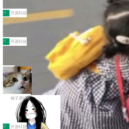
典型案例
计算节点间多种内存类型的高性能通信。 UCL-
近日，工信部科技司公示《2025人工智能应用典
MPComm将作为一种传输引擎接入Mooncake T
型案例入选名单》，深信服“面向企业研发场景的
开
开源科技
ENT，实现零拷贝传输性能提升30%、非零拷贝
开源 AI 编程平台 CoStrict 应用”凭借卓越的技术
传输性能最高提升5倍。UCL-MPComm底层基
深信服AI算力网关入选工信部人工智能
创新与落地成效成功入选。 全链路私有化部署，
应用典型案例！
于自研UCL-Engine通信引擎，后续腾讯网平将
助力企业AI研发安全落地 当前，越来越多企业已
前不久，工业和信息化部正式发布《2025年人工
持续开源更多基于UCL-Engine的高性能通信组
经开始引入 AI Coding 工具，通过调用公有云模
智能应用典型案例名单》，集中展示人工智能在
开
开源科技
件。 腾讯网平团队在UCL-MPComm中实现了一
型或企业内部部署模型提升研发效率。但随着 AI
各领域的应用成果，覆盖技术底座、行业赋能、
个独立于业务线程的全局通信引擎（Engine），
Jeff Dean 离开 Google：一个时代的结
Coding 从个人辅助工具逐步走向团队级、组织
产品应用、支撑保障、专题等五大方向。深信服
并实...
束，一个实验室的开始
级应用，企业在规模化落地过程中，对安全性、
AI算力网关（AI创新平台）成功入选！ 随着各行
Google 员工编号 20。MapReduce 作者之一。
可控性和代码质量提出了更高要求。 首先是数据
各业的Agent走向规模化建设，算力构成形态逐
Bigtable 作者之一。TensorFlow 的作者之一。
局
安全与合规要求。对于大多数普通研发场景，公
渐丰富，用户关注的重点也在发生变化：不只是
Gemini 的架构师。Google 首席科学家。 Jeff D
有云模型能够满足快速试用和效率提升的需求。
🔥 SolonCode v2026.8.4 发布：界面
让AI用起来，还要进一步看清混合算力时代下，
ean 在 Google 工作了 27 年后，宣布离职。 他
但对于金融、能源、医疗等对数据安全要求较...
字体可调、22 种语言、记忆搜索增强
Token花在哪里、算力是否被充分利用，以及持
不是一个人走。一同离开的还有 Sanjay Ghema
打开终端就能上岗的全中文编码智能体，这一轮
续增长的AI成本该如何优化。 深信服AI算力网关
wat（Google 员工编号 23，Jeff Dean 二十多
把「看得清、用母语、记得住」三件事一次补
梅子酒好吃
正是围绕这些实际问题，从Token治理和成本治
年的编程搭档，MapReduce 和 Bigtable 的共同
齐。 SolonCode 是什么 SolonCode 是杭州无
理两个方面，让用户的每一份算力都看得清、管
作者）、Quoc Le（Google 大脑核心成员，Se
让“代码语义理解”深度释放AI Coding
耳科技研发的企业级终端编码智能体——一位全
得住、用得稳、省得下、更安全！ 一、从现在开
价值潜能：华为云码道（CodeArts）
q2Seq 和 DocAI 的共同发明人）以及 Oriol Vin
中文驱动的数字员工，自主理解需求、规划步
一、代码仓深度理解技术的作用与价值 在软件工
始，Token使用一目...
代码仓技术解析
yals（Gemini 联合负责人，AlphaSta...
骤、编写代码。不挑模型、不挑平台，curl 一行
程实践中，代码仓是企业核心知识资产的主要载
开
开源科技