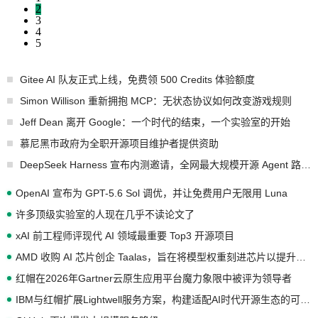
2
3
4
5
Gitee AI 队友正式上线，免费领 500 Credits 体验额度
Simon Willison 重新拥抱 MCP：无状态协议如何改变游戏规则
Jeff Dean 离开 Google：一个时代的结束，一个实验室的开始
慕尼黑市政府为全职开源项目维护者提供资助
DeepSeek Harness 宣布内测邀请，全网最大规模开源 Agent 路演现场诞生
OpenAI 宣布为 GPT-5.6 Sol 调优，并让免费用户无限用 Luna
许多顶级实验室的人现在几乎不读论文了
xAI 前工程师评现代 AI 领域最重要 Top3 开源项目
AMD 收购 AI 芯片创企 Taalas，旨在将模型权重刻进芯片以提升推理性能
红帽在2026年Gartner云原生应用平台魔力象限中被评为领导者
IBM与红帽扩展Lightwell服务方案，构建适配AI时代开源生态的可信基础设施