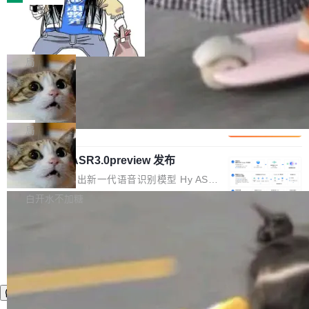
装完即用。 开源地址：Gitee · GitCode · GitHu
体。企业级代码仓库通常包含数十万乃至数百万
b 安装 支持 Java 8+（8~26）、macOS / Linu
一条“删库”命令跑 17 小时，算法工程
个文件，其规模远超单次模型调用可承载的上下
师删光 89TB 数据只为干私活
x / Windows / Harmony PC。 # macOS / Linu
文窗口。随着项目规模的持续扩张与代码历史的
最高人民检察院8月4日公布了一起案件：北京一
x / Harmony PC curl -fsSL https://solon.noea
不断累积，代码仓中的模块关系、接口契约、业
名90后算法工程师王某，为了给自己接的私活腾
局
r.org/solon...
务逻辑等关键信息往往分散于数十乃至数百个文
服务器空间，删光了公司AI游戏部门的全部核心
件之中，形成高度复杂的知识关联网络。传统的
Cloudflare 分享推理优化实践：KV ca
数据。 王某2024年1月入职东城区某科技公司AI
che 量化 + 权重压缩，吞吐量提升 4
代码检索手段（如关键词匹配、目录遍历）仅能
短剧部门，有互联网大厂背景。在公司内部架构
Kimi 和 GLM 是当前最强的大模型系列之一，但
1%，成本降 30%
在语法层面完成文本定位，难以触及代码的语义
调整期间，部门三次通知全员将数据从A集群迁
它们有一个共同的问题：太吃显存了。月之暗面
局
内涵与结构关联，导致开发者使用代码智能体在
移到B集群，王某都回复了"收到"。 他没有迁移
的 Kimi K 系列和智谱的 GLM 都是长上下文、M
理解大规模代码仓时面临显著"代码仓理解"瓶
数据。2024年9月3日下午4点，他使用此前登录
腾讯混元 Hy ASR3.0preview 发布
oE 架构的大模型，好用到让人上瘾，但 GPU 显
颈。 代码仓深度理解服务（以下简称" CodeBas
的账号密码进入A集群，输入了一条被程序员圈
存永远不够用。 Cloudflare 的 Workers AI 团队
腾讯混元正式推出新一代语音识别模型 Hy ASR
e深度理解服务"）是华为云码道（CodeA...
称为"删库跑路"的命令——最高管理员权限、无
一直在跑这些模型的推理。他们在官方博客上发
3.0preview。基于最新一代大语言模型 Hy3 的
白开水不加糖
需确认、强制递归删除。17个小时后，运维人员
了一篇技术文章，详细拆解了三种让大模型在 G
语言理解能力，以及融合了高精度语音识别与深
发现异常并中止进程时，89TB数据已经没了。
PU 上跑得更省、更快的技术手段——KV cache
度语义理解能力，实现了语音识别能力的全面升
删掉的是AI游戏部门的全部开发文件，包括公司
量化、模型权重压缩、以及共享 KV cache 的完
级。 根据介绍，Hy ASR3.0preview 目标在于：
自研的多个文生3D和...
整性保护。效果是：吞吐量提升 41%，每 token
让语音识别不再只是听清，而是真正听懂。通过
成本降低 30%，精度不变。 FP8 省的不仅是显
先理解你的语境和意图，再把准确的文字直接给
存 KV cache 是推理时最吃显...
到你。从“逐字转写、单点优化”演进为“理解语