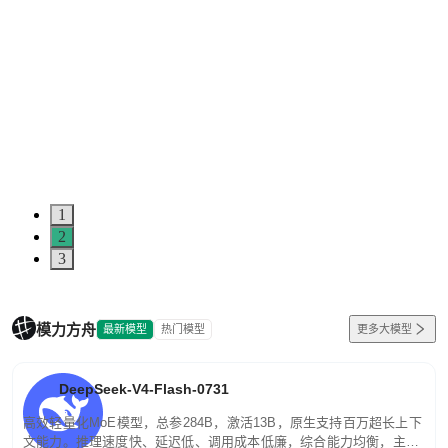
1
2
3
模力方舟
最新模型
热门模型
更多大模型
DeepSeek-V4-Flash-0731
高效轻量化MoE模型，总参284B，激活13B，原生支持百万超长上下
文能力。推理速度快、延迟低、调用成本低廉，综合能力均衡，主打