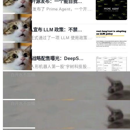
（OHDD：OpenHarmony Hardware Develope
Prime Agent 开源发布：一个能自我改
障无法工作。Pages、Copilot code review、C
进的编程 Agent，ARC-AGI 3 超越人类
r Day）将在杭州启航。活动面向智能硬件产业
opilot coding agent 全部受影响。从检测到完全
Prime Intellect 发布了 Prime Agent，一个开源
专家基线
链企业和开发者，邀请行业专家与资深技术顾
恢复，大约 12 小时。 这是 2026 年 8 月的第六
的编程 Agent Harness，核心设计围绕两个抽
局
问，围绕开源鸿蒙技术能力、设备适配、芯片适
起事故，其中四起与 AI/Copilot 服务相关。 Git
象：Recursive Language Model（RLM）和 C
配、功耗与稳定性调优、兼容性测评及统一互联
Hub 员工 kdaigle 在 HN 讨论中贴出了一组数
Rust 项目团队宣布 LLM 政策：不禁
ontinual Harness。在 ARC-AGI 3 基准测试
等内容展开系统讲解和实战交流，帮助企业进一
止，但你要承认哪些代码不是你写的
据：2025 年全年 10 亿次 commit。现在，每周
上，Prime Agent + Opus 5 的组合达到了 95.
Rust 语言项目正式通过了一项 LLM 使用政策，
步了解开源鸿蒙在智能...
2.75 亿次，全年预计 140 亿次。GitHub...
5% RHAE Best@1，超过了 ARC 报告的人类专
覆盖 rust-lang/rust 单一仓库的代码贡献。这不
局
家基线 95.4%。 不是又一个 coding agent 包装
是项目级别的官方立场，目前由五个团队采纳，
器 Prime Agent 的架构和市面上大多数 coding
宇树科技 IPO 战略配售曝光：DeepSe
但它可能是主流开源项目中关于 AI 辅助贡献最
ek 获配 93.3 万股，锁定 36 个月
agent 有本质区别。大多数 agent harness 的设
细致的一份规则。 政策的核心只有一句话：LLM
8月6日晚间，“人形机器人第一股”宇树科技股份
计是基于早期模型的能力—...
可以用来分析、提炼、审阅、建议，但不能用来
有限公司披露IPO发行价格及战略配售结果，杭
白开水不加糖
创作。 具体来说，LLM 生成的代码可以提交，
州深度求索人工智能基础技术研究有限公司（De
但必须满足五个条件：预先安排、非关键、高质
Docker 29.7.2 发布
epSeek）获配93.3399万股，按150.8元/股发行
量、充分测试、充分审查，并且必须披露。LLM
价格计算，认购金额约1.41亿元，股份锁定期为
Docker 29.7.2 现已发布，具体更新内容如下：
不得生成涉及安全性的关键变更，除非作者本身
36个月。 公告显示，本次宇树科技战略配售对
Bug fixes and enhancements 修复多次传递同
白开水不加糖
就是领域专家。即使如此，政策也"强烈不建
象主要包括长期投资机构、与公司业务具有战略
一环境变量时，docker service create和docker
议"这么做。 对于不披露的情况，审核者可以直
Apache Fluss 毕业成为顶级项目
合作关系或长期合作愿景的大型企业、科创板保
service update会发生 panic 的问题。docker/cl
接关闭 PR，无需解释。 政策作者 Jynn Ne...
荐人跟投子公司，以及公司高级管理人员和核心
i#7145 修复了 Docker Engine 29.7.0 中引入的
今年 7 月，Apache Fluss 的毕业提案在 Apach
员工参与设立的专项资产管理计划。其中，Dee