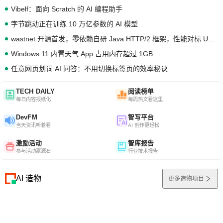
Vibelf：面向 Scratch 的 AI 编程助手
字节跳动正在训练 10 万亿参数的 AI 模型
wastnet 开源首发，零依赖自研 Java HTTP/2 框架，性能对标 Undertow !
Windows 11 内置天气 App 占用内存超过 1GB
任意网页划词 AI 问答：不用切换标签页的效率秘诀
TECH DAILY
阅读榜单
每日内容报纸化
每周热文看这里
DevFM
智写平台
当天资讯听着看
AI 创作更轻松
激励活动
智库报告
参与活动赢源石
行业技术报告
AI 造物
更多造物项目