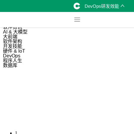
DevOps研发效能
综合
开源资讯
软件资讯
AI & 大模型
大前端
软件架构
开发技能
硬件 & IoT
DevOps
程序人生
数据库
1