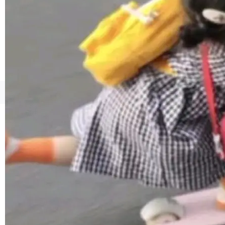
境、兼容场景、一键直出”。 Hy ASR 3.0 previe
w 不要求标准普通话，方言识别覆盖粤语、吴语
等 10 大方言片区和 20 余个二级小片区。在开
源评测集中，Hy ASR 3.0 preview 在多语种的
WER（...
©OSCHINA(OSChina.NET)
京ICP备2025119063号