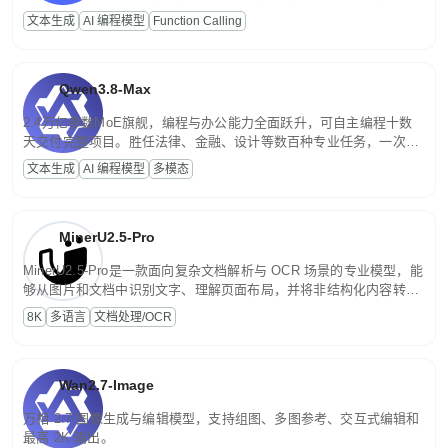
高并发、轻量化任务，适合日常对话、内容创作、基础 RAG、批量
文本生成
AI 编程模型
Function Calling
文案处理等普惠刚需场景。
Qwen3.8-Max
2.4万亿参数MoE旗舰，编程与办公能力全面跃升，可自主编程十数
天交付完整项目。胜任法律、金融、设计等数百种专业任务，一次对
话端到端交付生产级成果。原生视觉理解贯穿规划、执行与验证全流
文本生成
AI 编程模型
多模态
程，支持超长文档与长视频的深度语义解析。长程任务中自主规划与
闭环迭代，持续进化。
MinerU2.5-Pro
MinerU2.5-Pro是一款面向复杂文档解析与 OCR 场景的专业模型，能
够从图片和文档中识别文字、理解页面布局，并将非结构化内容转换
为便于存储、检索和二次处理的结构化结果。
8K
多语言
文档处理/OCR
Wan2.7-Image
万相 2.7 图像生成与编辑模型，支持组图、多图参考、交互式编辑和
最高 2K 输出。