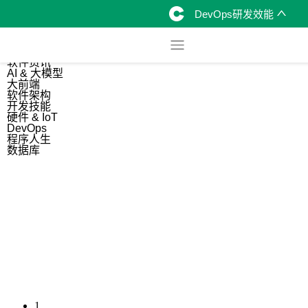
DevOps研发效能
综合
开源资讯
软件资讯
AI & 大模型
大前端
软件架构
开发技能
硬件 & IoT
DevOps
程序人生
数据库
1