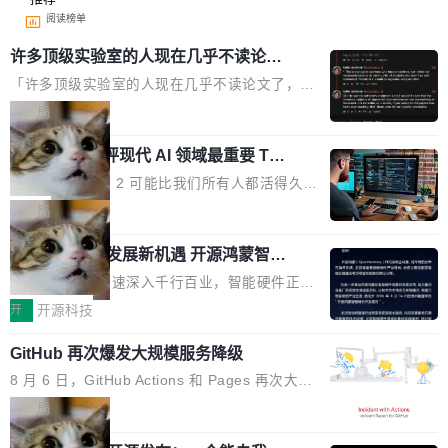
阅读榜单
许多顶级实验室的人现在几乎不读论文
了
「许多顶级实验室的人现在几乎不读论文了，而
且他们认为 ICLR/ICML/NeurIPS 充斥着大量过
局
度宣传和欺诈。」 OpenAI 研究员 Keller Jorda
xAI 前工程师评现代 AI 领域最重要 Top
n 这条推文引发了广泛讨论。他不是在说风凉
3 开源项目
话，他是说出了一个圈内人尽皆知但很少公开捅
Flash Attention 2 可能比我们所有人都活得久。
破的事实。 Jordan 随后补充了一句软化声明：
这句话不是来自某个技术博客，而是出自 Hieu
局
「我不认为这些会议上大部分论文都在过度宣传
Pham 的一条推文。Hieu Pham 是谁？他是 xAI
或造假。问题是，作为读者，如果你筛选出那些
共商智能硬件发展新机遇 开源鸿蒙智能
的早期工程师之一，在 Grok 训练基础设施团队
硬件开发者日杭州站即将举行
看起来最令人兴奋的论文，那它们大部分都是过
工作过。近日他在 X 上发了一条帖子，列出了他
随着万物智联加速深入千行百业，智能硬件正从
度宣传的。」 这才是真正的痛点。不是所有论文
认为现代 AI 领域最重要的三个开源项目。 第一
单点设备迈向智能化、网联化、协同化发展。作
开
开源科技
都有问题，是最吸引眼球的那批论文最有问题。
个名字毫无悬念：Flash Attention 2。 Hieu 的
为面向全场景、跨终端的分布式操作系统，开源
他引用的帖子来自 Mathew Shen，一位 ICLR 2
理由很具体。FA 系列不需要解释，但 FA2 是他
GitHub 再次爆发大规模服务降级
鸿蒙通过统一技术底座和分布式能力，为不同类
026 的读者：「看了篇 ...
认为最重要的一个——复杂度恰到好处，刚好能
型智能设备的开发、连接与互联提供关键支撑，
8 月 6 日，GitHub Actions 和 Pages 再次大规
驱动你去学 CuTe，但还没被那些"邪恶的" Hopp
也为产业链企业探索产品创新与商业增长打开新
模服务降级，Actions 完全不可用超过 5 小时，
局
er++ 优化所淹没，足够容易修改和适配。 更关
的空间。 8月14日，开源鸿蒙智能硬件开发者日
webhook 停发，连自托管 runner 也因调度层故
键的是 FA2 的持久性...