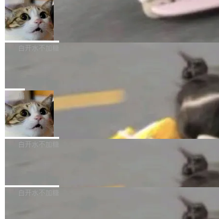
l 迁移或唤醒时，新宿主从 S3 恢复 SQLite 数据
te 17 Pro、OPPO K15，要么是vivo X300 E这
本控制系统。目前处于 Early Access 阶段。 De
库继续执行。存储库是持久化的唯一真相...
样的次旗舰。 Galaxy Z Fold8 Ultra / Z Fold8 /
SpaceXAI 单季资本开支达 183 亿美元
ltaDB 的核心思路直接写在 landing page 最显
Z Flip8三款折叠屏新机均在7月22日发布，且全
眼的位置：「Software is made between com
根据风险投资人Tomer Tunguz 博客（VC 分
部搭载骁龙8 Elite Gen5 for Galaxy，它们本该
mits」——软件是在 commit 之间写出来的。git
析）披露的最新分析与第二季度业绩报告，Spac
白开水不加糖
是7月性...
只记录了你提交的最终状态，但真正的工作过程
eXAI在上个季度的总资本支出飙升至183.7亿美
——打字、删改、试错、agent 对话——都在 co
Meta 发布终端编程 Agent“Muse Cod
元。其中，绝大部分资金被直接用于 AI 领域，
e” 和 Muse Spark 1.2 模型
mmit 之间的空隙里丢失了。 DeltaDB 要做的就
金额高达158.3亿美元，这一单项投入已经逼近
Meta 今天发布了两款 AI 产品：Muse Code，
是把这段空隙补上。 回退到任何一次编辑：Delt
微软同期总资本开支的四成。 与亚马逊、Alpha
一个在终端里运行的编程 agent；Muse Spark
局
aDB 捕获 commit 之间的每一次操作，...
bet、微软以及 Meta 等传统科技巨头相比，Spa
1.2，驱动这个 agent 的新模型。一句话概括：
ceXAI的资金消耗速度尤为引人瞩目。然而，支
美团开源 LoHoSearch，用知识图谱校
你可以用 curl -fsSL https://dev.meta.ai/install.
准 AI 能力认知
撑庞大支出的资金来源却呈现出截然不同的面
sh | bash 安装一个能在大项目里自动规划、写
机器出题的前提，是让机器拥有全局视野。整个
貌。数据显示，微软和 Meta 主要依托充沛的经
代码、验证结果的 AI 终端工具。 据介绍，Muse
构建流程可以分为四个环节：建图 → 控制难度
白开水不加糖
营现金流来覆盖资本开支，其资本支出覆盖率分
Code 是 Meta 的编程 agent 产品。它和市场上
→ 质量把关 → 数据概览。
别达到155% 和106%;而SpaceXAI的经营现金
已有的终端编程 agent 在设计理念上有几个明显
腾讯开源 UCL-MPComm 通信库
流仅能覆盖资本开支的12...
的差异点。 异步后台 agent：Muse Code 有一
腾讯网平团队宣布开源了 UCL-MPComm 通信
个主 agent 循环，外加一组后台 agent。这些后
库，并将作为transport接入Mooncake TENT。
白开水不加糖
台 agent...
该通信库针对AI Memory池化场景的数据传输需
CoStrict入选工信部2025人工智能应用
求进行了深度优化，能够实现数据中心内大规模