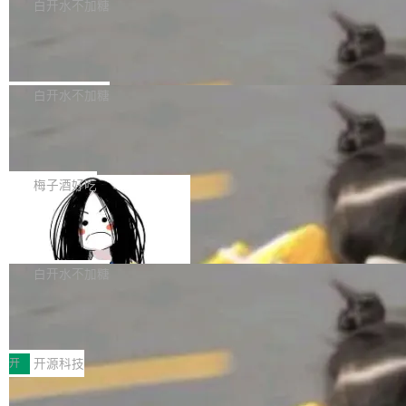
一个回归问题，该问题导致拉取镜像时会拒绝包
e 孵化器项目管理委员会（IPMC）投票中获得
白开水不加糖
pSeek作为与宇树科技具备战略合作关系的企
含绝对 hardlink 目标的镜像（此类镜像由某些镜
全票通过，随后获 Apache 软件基金会董事会批
业，获配股份数量占本次发行数量的2.31%。 除
马斯克 AI 百科项目 Grokipedia 被曝数
像构建工具生成）。moby/moby#53305 修复了
准。今天，Apache 软件基金会正式宣布 Apach
DeepSeek外，腾讯旗下上海启善投资有限公司
月未更新
Docker Engine 29.7.0 中引入的一个回归问
e Fluss 孵化毕业，成为 Apache 顶级项目（TL
埃隆·马斯克推出的AI百科项目 Grokipedia 被曝
获配9...
题，该问题可能导致在旧版 Linux 内核...
P）！这一里程碑不仅标志着 Fluss 迈入新的发
长期停止内容更新，未能实现其作为“AI版维基百
白开水不加糖
展阶段，也将进一步推动流式存储、实时湖仓与
科”替代品的目标。 据 Lawfare 最新调查，自今
AI 数据基础加速融合，为实时数据基础设施的发
Solon I18n：三种解析器，零样板代码
年4月以来，Grokipedia 页面更新功能基本停
展开启新的篇章。
滞，过去三个月内没有任何条目完成更新，用户
如果你在 Spring Boot 里做过国际化，流程大概
提交的编辑请求也长期处于待处理状态。 Groki
是这样的：配 MessageSource 的 Bean、写 R
梅子酒好吃
pedia 于去年底上线，定位为由人工智能生成内
eloadableResourceBundleMessageSource、
容的百科平台，被马斯克视为传统众包百科网站
Apache Doris 4.1 全面增强 Iceberg：
声明 LocaleResolver、注册 LocaleChangeInt
支持 UPDATE、MERGE INTO 与 Iceb
维基百科的替代方案。Lawfare 调查发现，无论
erceptor…五六步之后才能看到第一行翻译文
Apache Doris 4.1 要补齐的，正是缺失的那一
erg V3
热门页面还是低关注度页面，均未出现近期更
本。 Solon 换了个方式。整个 i18n 模块围绕三
半。在已有查询能力的基础上，Doris 进一步支
白开水不加糖
新，相关问题并非局限于特定领域，而是在不同
个解析器、一个注解、一个工具类展开——没有
持了 UPDATE、DELETE、MERGE INTO 等数
主题和访问量页面中普遍存在。 调查人员最初认
XML、没有拦截器注册、没有样板配置。 资源
Testin XAgent：CIO智能测试落地指南
据修改操作、完整的表结构管理与分区演进，以
为，Grokipedia可能只是限...
文件的约定 把文件放到 resources/i18n/ 下： r
及 rewrite_data_files、expire_snapshots 等日
7月30日，TiD2026质量竞争力大会在北京中关
esources/i18n/messages.properties ...
常维护操作，并完整支持 Iceberg V3 格式。
村国家自主创新示范区会议中心开幕。本届大会
开
开源科技
由中关村智联软件服务业质量创新联盟主办，以
让非法状态不可表示：一篇关于 ADT
“智构可信·质创未来——AI原生时代的质量新范