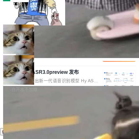
装完即用。 开源地址：Gitee · GitCode · GitHu
体。企业级代码仓库通常包含数十万乃至数百万
b 安装 支持 Java 8+（8~26）、macOS / Linu
一条“删库”命令跑 17 小时，算法工程
个文件，其规模远超单次模型调用可承载的上下
师删光 89TB 数据只为干私活
x / Windows / Harmony PC。 # macOS / Linu
文窗口。随着项目规模的持续扩张与代码历史的
最高人民检察院8月4日公布了一起案件：北京一
x / Harmony PC curl -fsSL https://solon.noea
不断累积，代码仓中的模块关系、接口契约、业
名90后算法工程师王某，为了给自己接的私活腾
局
r.org/solon...
务逻辑等关键信息往往分散于数十乃至数百个文
服务器空间，删光了公司AI游戏部门的全部核心
件之中，形成高度复杂的知识关联网络。传统的
Cloudflare 分享推理优化实践：KV ca
数据。 王某2024年1月入职东城区某科技公司AI
che 量化 + 权重压缩，吞吐量提升 4
代码检索手段（如关键词匹配、目录遍历）仅能
短剧部门，有互联网大厂背景。在公司内部架构
Kimi 和 GLM 是当前最强的大模型系列之一，但
1%，成本降 30%
在语法层面完成文本定位，难以触及代码的语义
调整期间，部门三次通知全员将数据从A集群迁
它们有一个共同的问题：太吃显存了。月之暗面
局
内涵与结构关联，导致开发者使用代码智能体在
移到B集群，王某都回复了"收到"。 他没有迁移
的 Kimi K 系列和智谱的 GLM 都是长上下文、M
理解大规模代码仓时面临显著"代码仓理解"瓶
数据。2024年9月3日下午4点，他使用此前登录
腾讯混元 Hy ASR3.0preview 发布
oE 架构的大模型，好用到让人上瘾，但 GPU 显
颈。 代码仓深度理解服务（以下简称" CodeBas
的账号密码进入A集群，输入了一条被程序员圈
存永远不够用。 Cloudflare 的 Workers AI 团队
腾讯混元正式推出新一代语音识别模型 Hy ASR
e深度理解服务"）是华为云码道（CodeA...
称为"删库跑路"的命令——最高管理员权限、无
一直在跑这些模型的推理。他们在官方博客上发
3.0preview。基于最新一代大语言模型 Hy3 的
白开水不加糖
需确认、强制递归删除。17个小时后，运维人员
了一篇技术文章，详细拆解了三种让大模型在 G
语言理解能力，以及融合了高精度语音识别与深
发现异常并中止进程时，89TB数据已经没了。
PU 上跑得更省、更快的技术手段——KV cache
度语义理解能力，实现了语音识别能力的全面升
删掉的是AI游戏部门的全部开发文件，包括公司
量化、模型权重压缩、以及共享 KV cache 的完
级。 根据介绍，Hy ASR3.0preview 目标在于：
自研的多个文生3D和...
整性保护。效果是：吞吐量提升 41%，每 token
让语音识别不再只是听清，而是真正听懂。通过
成本降低 30%，精度不变。 FP8 省的不仅是显
先理解你的语境和意图，再把准确的文字直接给
存 KV cache 是推理时最吃显...
到你。从“逐字转写、单点优化”演进为“理解语