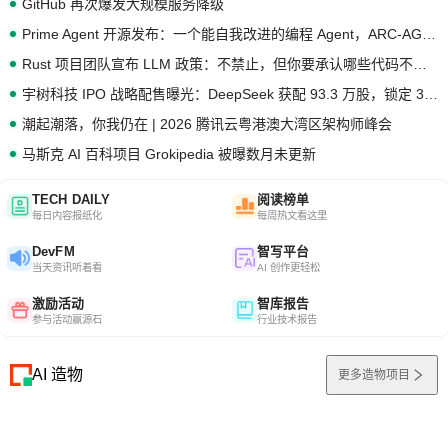
GitHub 再次爆发大规模服务降级
Prime Agent 开源发布：一个能自我改进的编程 Agent，ARC-AGI 3 超越人类专家基线
Rust 项目团队宣布 LLM 政策：不禁止，但你要承认哪些代码不是你写的
宇树科技 IPO 战略配售曝光：DeepSeek 获配 93.3 万股，锁定 36 个月
潮起潮落，你我仍在 | 2026 腾讯云粤港澳大湾区架构师峰会
马斯克 AI 百科项目 Grokipedia 被曝数月未更新
TECH DAILY
阅读榜单
每日内容报纸化
每周热文看这里
DevFM
智写平台
当天资讯听着看
AI 创作更轻松
激励活动
智库报告
参与活动赢源石
行业技术报告
AI 造物
更多造物项目