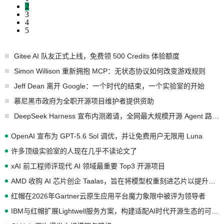
2
3
4
5
Gitee AI 队友正式上线，免费领 500 Credits 体验额度
Simon Willison 重新拥抱 MCP：无状态协议如何改变游戏规则
Jeff Dean 离开 Google：一个时代的结束，一个实验室的开始
慕尼黑市政府为全职开源项目维护者提供资助
DeepSeek Harness 宣布内测邀请，全网最大规模开源 Agent 路演现场诞生
OpenAI 宣布为 GPT-5.6 Sol 调优，并让免费用户无限用 Luna
许多顶级实验室的人现在几乎不读论文了
xAI 前工程师评现代 AI 领域最重要 Top3 开源项目
AMD 收购 AI 芯片创企 Taalas，旨在将模型权重刻进芯片以提升推理性能
红帽在2026年Gartner云原生应用平台魔力象限中被评为领导者
IBM与红帽扩展Lightwell服务方案，构建适配AI时代开源生态的可信基础设施