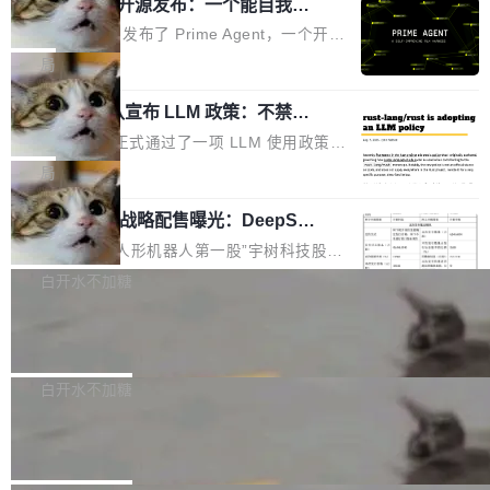
（OHDD：OpenHarmony Hardware Develope
Prime Agent 开源发布：一个能自我改
障无法工作。Pages、Copilot code review、C
进的编程 Agent，ARC-AGI 3 超越人类
r Day）将在杭州启航。活动面向智能硬件产业
opilot coding agent 全部受影响。从检测到完全
Prime Intellect 发布了 Prime Agent，一个开源
专家基线
链企业和开发者，邀请行业专家与资深技术顾
恢复，大约 12 小时。 这是 2026 年 8 月的第六
的编程 Agent Harness，核心设计围绕两个抽
局
问，围绕开源鸿蒙技术能力、设备适配、芯片适
起事故，其中四起与 AI/Copilot 服务相关。 Git
象：Recursive Language Model（RLM）和 C
配、功耗与稳定性调优、兼容性测评及统一互联
Hub 员工 kdaigle 在 HN 讨论中贴出了一组数
Rust 项目团队宣布 LLM 政策：不禁
ontinual Harness。在 ARC-AGI 3 基准测试
等内容展开系统讲解和实战交流，帮助企业进一
止，但你要承认哪些代码不是你写的
据：2025 年全年 10 亿次 commit。现在，每周
上，Prime Agent + Opus 5 的组合达到了 95.
Rust 语言项目正式通过了一项 LLM 使用政策，
步了解开源鸿蒙在智能...
2.75 亿次，全年预计 140 亿次。GitHub...
5% RHAE Best@1，超过了 ARC 报告的人类专
覆盖 rust-lang/rust 单一仓库的代码贡献。这不
局
家基线 95.4%。 不是又一个 coding agent 包装
是项目级别的官方立场，目前由五个团队采纳，
器 Prime Agent 的架构和市面上大多数 coding
宇树科技 IPO 战略配售曝光：DeepSe
但它可能是主流开源项目中关于 AI 辅助贡献最
ek 获配 93.3 万股，锁定 36 个月
agent 有本质区别。大多数 agent harness 的设
细致的一份规则。 政策的核心只有一句话：LLM
8月6日晚间，“人形机器人第一股”宇树科技股份
计是基于早期模型的能力—...
可以用来分析、提炼、审阅、建议，但不能用来
有限公司披露IPO发行价格及战略配售结果，杭
白开水不加糖
创作。 具体来说，LLM 生成的代码可以提交，
州深度求索人工智能基础技术研究有限公司（De
但必须满足五个条件：预先安排、非关键、高质
Docker 29.7.2 发布
epSeek）获配93.3399万股，按150.8元/股发行
量、充分测试、充分审查，并且必须披露。LLM
价格计算，认购金额约1.41亿元，股份锁定期为
Docker 29.7.2 现已发布，具体更新内容如下：
不得生成涉及安全性的关键变更，除非作者本身
36个月。 公告显示，本次宇树科技战略配售对
Bug fixes and enhancements 修复多次传递同
白开水不加糖
就是领域专家。即使如此，政策也"强烈不建
象主要包括长期投资机构、与公司业务具有战略
一环境变量时，docker service create和docker
议"这么做。 对于不披露的情况，审核者可以直
Apache Fluss 毕业成为顶级项目
合作关系或长期合作愿景的大型企业、科创板保
service update会发生 panic 的问题。docker/cl
接关闭 PR，无需解释。 政策作者 Jynn Ne...
荐人跟投子公司，以及公司高级管理人员和核心
i#7145 修复了 Docker Engine 29.7.0 中引入的
今年 7 月，Apache Fluss 的毕业提案在 Apach
员工参与设立的专项资产管理计划。其中，Dee