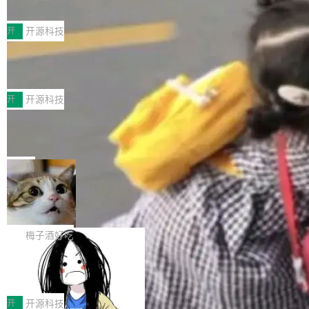
典型案例
计算节点间多种内存类型的高性能通信。 UCL-
近日，工信部科技司公示《2025人工智能应用典
MPComm将作为一种传输引擎接入Mooncake T
型案例入选名单》，深信服“面向企业研发场景的
开
开源科技
ENT，实现零拷贝传输性能提升30%、非零拷贝
开源 AI 编程平台 CoStrict 应用”凭借卓越的技术
传输性能最高提升5倍。UCL-MPComm底层基
深信服AI算力网关入选工信部人工智能
创新与落地成效成功入选。 全链路私有化部署，
应用典型案例！
于自研UCL-Engine通信引擎，后续腾讯网平将
助力企业AI研发安全落地 当前，越来越多企业已
前不久，工业和信息化部正式发布《2025年人工
持续开源更多基于UCL-Engine的高性能通信组
经开始引入 AI Coding 工具，通过调用公有云模
智能应用典型案例名单》，集中展示人工智能在
开
开源科技
件。 腾讯网平团队在UCL-MPComm中实现了一
型或企业内部部署模型提升研发效率。但随着 AI
各领域的应用成果，覆盖技术底座、行业赋能、
个独立于业务线程的全局通信引擎（Engine），
Jeff Dean 离开 Google：一个时代的结
Coding 从个人辅助工具逐步走向团队级、组织
产品应用、支撑保障、专题等五大方向。深信服
并实...
束，一个实验室的开始
级应用，企业在规模化落地过程中，对安全性、
AI算力网关（AI创新平台）成功入选！ 随着各行
Google 员工编号 20。MapReduce 作者之一。
可控性和代码质量提出了更高要求。 首先是数据
各业的Agent走向规模化建设，算力构成形态逐
Bigtable 作者之一。TensorFlow 的作者之一。
局
安全与合规要求。对于大多数普通研发场景，公
渐丰富，用户关注的重点也在发生变化：不只是
Gemini 的架构师。Google 首席科学家。 Jeff D
有云模型能够满足快速试用和效率提升的需求。
🔥 SolonCode v2026.8.4 发布：界面
让AI用起来，还要进一步看清混合算力时代下，
ean 在 Google 工作了 27 年后，宣布离职。 他
但对于金融、能源、医疗等对数据安全要求较...
字体可调、22 种语言、记忆搜索增强
Token花在哪里、算力是否被充分利用，以及持
不是一个人走。一同离开的还有 Sanjay Ghema
打开终端就能上岗的全中文编码智能体，这一轮
续增长的AI成本该如何优化。 深信服AI算力网关
wat（Google 员工编号 23，Jeff Dean 二十多
把「看得清、用母语、记得住」三件事一次补
梅子酒好吃
正是围绕这些实际问题，从Token治理和成本治
年的编程搭档，MapReduce 和 Bigtable 的共同
齐。 SolonCode 是什么 SolonCode 是杭州无
理两个方面，让用户的每一份算力都看得清、管
作者）、Quoc Le（Google 大脑核心成员，Se
让“代码语义理解”深度释放AI Coding
耳科技研发的企业级终端编码智能体——一位全
得住、用得稳、省得下、更安全！ 一、从现在开
价值潜能：华为云码道（CodeArts）
q2Seq 和 DocAI 的共同发明人）以及 Oriol Vin
中文驱动的数字员工，自主理解需求、规划步
一、代码仓深度理解技术的作用与价值 在软件工
始，Token使用一目...
代码仓技术解析
yals（Gemini 联合负责人，AlphaSta...
骤、编写代码。不挑模型、不挑平台，curl 一行
程实践中，代码仓是企业核心知识资产的主要载
开
开源科技