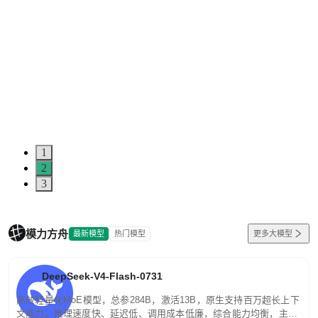
1
2
3
模力方舟
最新模型
热门模型
更多大模型
DeepSeek-V4-Flash-0731
高效轻量化MoE模型，总参284B，激活13B，原生支持百万超长上下
文能力。推理速度快、延迟低、调用成本低廉，综合能力均衡，主打