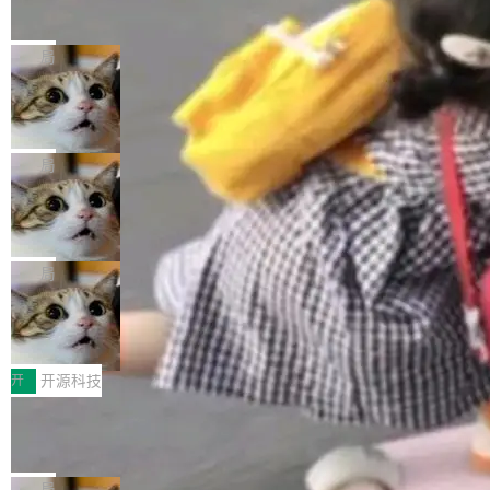
的帖子在 Reddit 火了
式”为主题，直面AI从实验室走向规模化产业落地
有一种东西，一旦用过就回不去了。Alex Fedos
的核心质量命题。会上，《2026智能研发生产力
eev 管它叫"软件设计的基石"。 他说的东西不新
局
工具选型手册》发布，Testin云测的Testin XAge
鲜——代数数据类型（ADT），尤其是和类型
nt智能测试系统入选AI测试领域代表产品。对CI
Cloudflare 开源内部企业 AI 平台 Clou
（sum type）。但他说清楚了一件事：这不是类
dflare OS
O而言，这提示了一个转变：AI测试正在从效率
型系统的学术体操，是日常编码的思维方式。 文
Cloudflare 发布了一个开源项目 Cloudflare O
工具升级为企业的质量基础设施。 CIO面对的新
章从一个简单的例子切入。一个网站的深色主题
S。如果你只看官方博客，你会觉得这是又一
局
现实 过去两年，CIO们的焦虑清单上多了两项：
设置，如果用布尔值 + 可空字段来表示——bool
个"AI 知识库 + 聊天机器人"——每个大厂都在
一是如何让大模型和智能体应用安全地从PoC走
ean 表示是否可切换，nullable 的默认模式、浅
Deno 团队开源 Celld，可自托管的分
做，没什么新鲜的。 但 Kenton Varda 在 Twitte
向生产，二是如何让测试团队跟得上AI应用...
布式 Durable Objects
色方案、深色方案——会产生大量无意义的组
r 上把事情说清楚了： 今天我们发布了 Cloudfla
Ryan Dahl 领导的 Deno 团队推出了最新开源项
合。方案缺了、配置冲突了、全 null 了。要知道
re OS，一个带连接器的聊天机器人，跟其他所
目 Celld，一个能在自己机器上运行 Cloudflare
局
哪些组合有效，作者说，你得靠"文档、校验、或
有科技公司做的一样。只不过，实际上它不一
Workers 和 Durable Objects 的守护进程。 设
者部落知识"。 换个写法。Rust 的 enum，两个
鲁大师7月新机性能/流畅/AI榜：vivo夺
样。这是 Sandstorm.io 的重制版，我十年前的
计思路很直接：每个对象是一个独立的 SQLite
变体：Switchable...
性能、流畅双第一，三星Galaxy Z系列
那个创业公司。不同的是，这次它构建在 Cloudf
数据库，按名称寻址，复制到你自己的 S3 兼容
2026年7月的手机市场，由于存储等硬件成本暴
新折叠缺席
lare Workers 上——我花了九年时间搭建的平台
存储库里。节点之间只通过这个存储库协调——
增，手机厂商的日子也不好过啊，新机速度明显
开
开源科技
——并且深度集成了 AI。这基本上是我十年秘密
没有控制平面，没有共识协议。每个对象自带一
放缓，因此硝烟味淡了许多。新机参数规格除开
计划的顶峰。 十年前，Ken...
Zed 推出 DeltaDB，一个记录 commit
个小型数据库，应用天然按分片构建，单个数据
高价的三星折叠（三星Galaxy Z Fold8 Ultra / Z
之间所有操作的版本控制系统
库的竞争和爆炸半径问题在设计层面就被消除
Fold8 / Z Flip8）外，其余要么是中低端机器，
Zed 编辑器团队发布了新项目——DeltaDB，一
了。 闲置的 cell 会休眠到几乎不占资源。当 cel
例如iQOO Z11i、REDMI Note 17、REDMI No
个在 git commit 之间记录每一次编辑操作的版
局