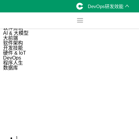
DevOps研发效能
综合
开源资讯
软件资讯
AI & 大模型
大前端
软件架构
开发技能
硬件 & IoT
DevOps
程序人生
数据库
1