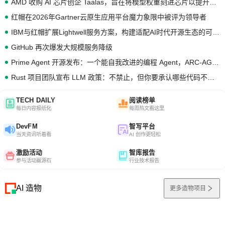
AMD 收购 AI 芯片创企 Taalas，旨在将模型权重刻进芯片以提升推理性能
红帽在2026年Gartner云原生应用平台魔力象限中被评为领导者
IBM与红帽扩展Lightwell服务方案，构建适配AI时代开源生态的可信基础设施
GitHub 再次爆发大规模服务降级
Prime Agent 开源发布：一个能自我改进的编程 Agent，ARC-AGI 3 超越人类专家基线
Rust 项目团队宣布 LLM 政策：不禁止，但你要承认哪些代码不是你写的
TECH DAILY
阅读榜单
每日内容报纸化
每周热文看这里
DevFM
智写平台
当天资讯听着看
AI 创作更轻松
激励活动
智库报告
参与活动赢源石
行业技术报告
AI 造物
更多造物项目