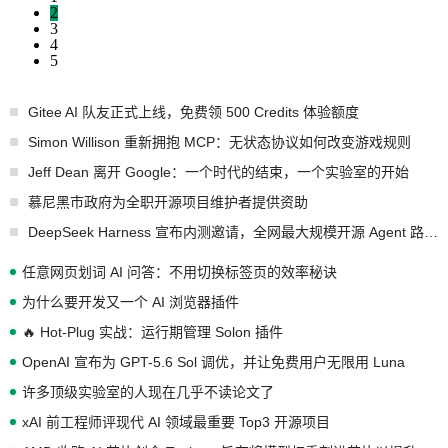
2
3
4
5
Gitee AI 队友正式上线，免费领 500 Credits 体验额度
Simon Willison 重新拥抱 MCP：无状态协议如何改变游戏规则
Jeff Dean 离开 Google：一个时代的结束，一个实验室的开始
慕尼黑市政府为全职开源项目维护者提供资助
DeepSeek Harness 宣布内测邀请，全网最大规模开源 Agent 路演现场诞生
任意网页划词 AI 问答：不用切换标签页的效率秘诀
为什么要开发又一个 AI 浏览器插件
🔥 Hot-Plug 实战：运行期管理 Solon 插件
OpenAI 宣布为 GPT-5.6 Sol 调优，并让免费用户无限用 Luna
许多顶级实验室的人现在几乎不读论文了
xAI 前工程师评现代 AI 领域最重要 Top3 开源项目