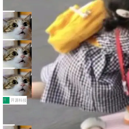
的帖子在 Reddit 火了
式”为主题，直面AI从实验室走向规模化产业落地
有一种东西，一旦用过就回不去了。Alex Fedos
的核心质量命题。会上，《2026智能研发生产力
eev 管它叫"软件设计的基石"。 他说的东西不新
局
工具选型手册》发布，Testin云测的Testin XAge
鲜——代数数据类型（ADT），尤其是和类型
nt智能测试系统入选AI测试领域代表产品。对CI
Cloudflare 开源内部企业 AI 平台 Clou
（sum type）。但他说清楚了一件事：这不是类
dflare OS
O而言，这提示了一个转变：AI测试正在从效率
型系统的学术体操，是日常编码的思维方式。 文
Cloudflare 发布了一个开源项目 Cloudflare O
工具升级为企业的质量基础设施。 CIO面对的新
章从一个简单的例子切入。一个网站的深色主题
S。如果你只看官方博客，你会觉得这是又一
局
现实 过去两年，CIO们的焦虑清单上多了两项：
设置，如果用布尔值 + 可空字段来表示——bool
个"AI 知识库 + 聊天机器人"——每个大厂都在
一是如何让大模型和智能体应用安全地从PoC走
ean 表示是否可切换，nullable 的默认模式、浅
Deno 团队开源 Celld，可自托管的分
做，没什么新鲜的。 但 Kenton Varda 在 Twitte
向生产，二是如何让测试团队跟得上AI应用...
布式 Durable Objects
色方案、深色方案——会产生大量无意义的组
r 上把事情说清楚了： 今天我们发布了 Cloudfla
Ryan Dahl 领导的 Deno 团队推出了最新开源项
合。方案缺了、配置冲突了、全 null 了。要知道
re OS，一个带连接器的聊天机器人，跟其他所
目 Celld，一个能在自己机器上运行 Cloudflare
局
哪些组合有效，作者说，你得靠"文档、校验、或
有科技公司做的一样。只不过，实际上它不一
Workers 和 Durable Objects 的守护进程。 设
者部落知识"。 换个写法。Rust 的 enum，两个
鲁大师7月新机性能/流畅/AI榜：vivo夺
样。这是 Sandstorm.io 的重制版，我十年前的
计思路很直接：每个对象是一个独立的 SQLite
变体：Switchable...
性能、流畅双第一，三星Galaxy Z系列
那个创业公司。不同的是，这次它构建在 Cloudf
数据库，按名称寻址，复制到你自己的 S3 兼容
2026年7月的手机市场，由于存储等硬件成本暴
新折叠缺席
lare Workers 上——我花了九年时间搭建的平台
存储库里。节点之间只通过这个存储库协调——
增，手机厂商的日子也不好过啊，新机速度明显
开
开源科技
——并且深度集成了 AI。这基本上是我十年秘密
没有控制平面，没有共识协议。每个对象自带一
放缓，因此硝烟味淡了许多。新机参数规格除开
计划的顶峰。 十年前，Ken...
Zed 推出 DeltaDB，一个记录 commit
个小型数据库，应用天然按分片构建，单个数据
高价的三星折叠（三星Galaxy Z Fold8 Ultra / Z
之间所有操作的版本控制系统
库的竞争和爆炸半径问题在设计层面就被消除
Fold8 / Z Flip8）外，其余要么是中低端机器，
Zed 编辑器团队发布了新项目——DeltaDB，一
了。 闲置的 cell 会休眠到几乎不占资源。当 cel
例如iQOO Z11i、REDMI Note 17、REDMI No
个在 git commit 之间记录每一次编辑操作的版
局