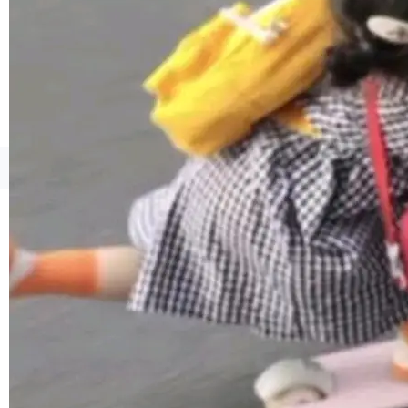
境、兼容场景、一键直出”。 Hy ASR 3.0 previe
w 不要求标准普通话，方言识别覆盖粤语、吴语
等 10 大方言片区和 20 余个二级小片区。在开
源评测集中，Hy ASR 3.0 preview 在多语种的
WER（...
©OSCHINA(OSChina.NET)
京ICP备2025119063号