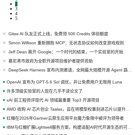
2
3
4
5
Gitee AI 队友正式上线，免费领 500 Credits 体验额度
Simon Willison 重新拥抱 MCP：无状态协议如何改变游戏规则
Jeff Dean 离开 Google：一个时代的结束，一个实验室的开始
慕尼黑市政府为全职开源项目维护者提供资助
DeepSeek Harness 宣布内测邀请，全网最大规模开源 Agent 路演现场诞生
OpenAI 宣布为 GPT-5.6 Sol 调优，并让免费用户无限用 Luna
许多顶级实验室的人现在几乎不读论文了
xAI 前工程师评现代 AI 领域最重要 Top3 开源项目
AMD 收购 AI 芯片创企 Taalas，旨在将模型权重刻进芯片以提升推理性能
红帽在2026年Gartner云原生应用平台魔力象限中被评为领导者
IBM与红帽扩展Lightwell服务方案，构建适配AI时代开源生态的可信基础设施