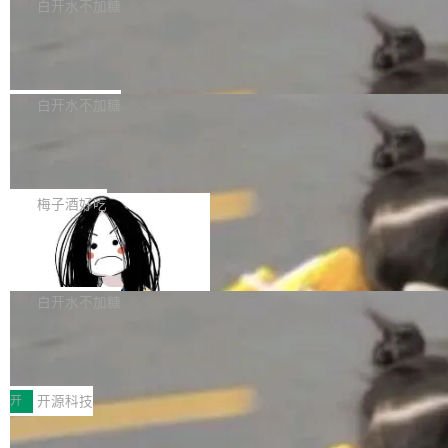
一个回归问题，该问题导致拉取镜像时会拒绝包
e 孵化器项目管理委员会（IPMC）投票中获得
白开水不加糖
pSeek作为与宇树科技具备战略合作关系的企
含绝对 hardlink 目标的镜像（此类镜像由某些镜
全票通过，随后获 Apache 软件基金会董事会批
业，获配股份数量占本次发行数量的2.31%。 除
马斯克 AI 百科项目 Grokipedia 被曝数
像构建工具生成）。moby/moby#53305 修复了
准。今天，Apache 软件基金会正式宣布 Apach
DeepSeek外，腾讯旗下上海启善投资有限公司
月未更新
Docker Engine 29.7.0 中引入的一个回归问
e Fluss 孵化毕业，成为 Apache 顶级项目（TL
埃隆·马斯克推出的AI百科项目 Grokipedia 被曝
获配9...
题，该问题可能导致在旧版 Linux 内核...
P）！这一里程碑不仅标志着 Fluss 迈入新的发
长期停止内容更新，未能实现其作为“AI版维基百
白开水不加糖
展阶段，也将进一步推动流式存储、实时湖仓与
科”替代品的目标。 据 Lawfare 最新调查，自今
AI 数据基础加速融合，为实时数据基础设施的发
Solon I18n：三种解析器，零样板代码
年4月以来，Grokipedia 页面更新功能基本停
展开启新的篇章。
滞，过去三个月内没有任何条目完成更新，用户
如果你在 Spring Boot 里做过国际化，流程大概
提交的编辑请求也长期处于待处理状态。 Groki
是这样的：配 MessageSource 的 Bean、写 R
梅子酒好吃
pedia 于去年底上线，定位为由人工智能生成内
eloadableResourceBundleMessageSource、
容的百科平台，被马斯克视为传统众包百科网站
Apache Doris 4.1 全面增强 Iceberg：
声明 LocaleResolver、注册 LocaleChangeInt
支持 UPDATE、MERGE INTO 与 Iceb
维基百科的替代方案。Lawfare 调查发现，无论
erceptor…五六步之后才能看到第一行翻译文
Apache Doris 4.1 要补齐的，正是缺失的那一
erg V3
热门页面还是低关注度页面，均未出现近期更
本。 Solon 换了个方式。整个 i18n 模块围绕三
半。在已有查询能力的基础上，Doris 进一步支
白开水不加糖
新，相关问题并非局限于特定领域，而是在不同
个解析器、一个注解、一个工具类展开——没有
持了 UPDATE、DELETE、MERGE INTO 等数
主题和访问量页面中普遍存在。 调查人员最初认
XML、没有拦截器注册、没有样板配置。 资源
Testin XAgent：CIO智能测试落地指南
据修改操作、完整的表结构管理与分区演进，以
为，Grokipedia可能只是限...
文件的约定 把文件放到 resources/i18n/ 下： r
及 rewrite_data_files、expire_snapshots 等日
7月30日，TiD2026质量竞争力大会在北京中关
esources/i18n/messages.properties ...
常维护操作，并完整支持 Iceberg V3 格式。
村国家自主创新示范区会议中心开幕。本届大会
开
开源科技
由中关村智联软件服务业质量创新联盟主办，以
让非法状态不可表示：一篇关于 ADT
“智构可信·质创未来——AI原生时代的质量新范