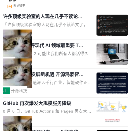
阅读榜单
许多顶级实验室的人现在几乎不读论文
了
「许多顶级实验室的人现在几乎不读论文了，而
且他们认为 ICLR/ICML/NeurIPS 充斥着大量过
局
度宣传和欺诈。」 OpenAI 研究员 Keller Jorda
xAI 前工程师评现代 AI 领域最重要 Top
n 这条推文引发了广泛讨论。他不是在说风凉
3 开源项目
话，他是说出了一个圈内人尽皆知但很少公开捅
Flash Attention 2 可能比我们所有人都活得久。
破的事实。 Jordan 随后补充了一句软化声明：
这句话不是来自某个技术博客，而是出自 Hieu
局
「我不认为这些会议上大部分论文都在过度宣传
Pham 的一条推文。Hieu Pham 是谁？他是 xAI
或造假。问题是，作为读者，如果你筛选出那些
共商智能硬件发展新机遇 开源鸿蒙智能
的早期工程师之一，在 Grok 训练基础设施团队
硬件开发者日杭州站即将举行
看起来最令人兴奋的论文，那它们大部分都是过
工作过。近日他在 X 上发了一条帖子，列出了他
随着万物智联加速深入千行百业，智能硬件正从
度宣传的。」 这才是真正的痛点。不是所有论文
认为现代 AI 领域最重要的三个开源项目。 第一
单点设备迈向智能化、网联化、协同化发展。作
开
开源科技
都有问题，是最吸引眼球的那批论文最有问题。
个名字毫无悬念：Flash Attention 2。 Hieu 的
为面向全场景、跨终端的分布式操作系统，开源
他引用的帖子来自 Mathew Shen，一位 ICLR 2
理由很具体。FA 系列不需要解释，但 FA2 是他
GitHub 再次爆发大规模服务降级
鸿蒙通过统一技术底座和分布式能力，为不同类
026 的读者：「看了篇 ...
认为最重要的一个——复杂度恰到好处，刚好能
型智能设备的开发、连接与互联提供关键支撑，
8 月 6 日，GitHub Actions 和 Pages 再次大规
驱动你去学 CuTe，但还没被那些"邪恶的" Hopp
也为产业链企业探索产品创新与商业增长打开新
模服务降级，Actions 完全不可用超过 5 小时，
局
er++ 优化所淹没，足够容易修改和适配。 更关
的空间。 8月14日，开源鸿蒙智能硬件开发者日
webhook 停发，连自托管 runner 也因调度层故
键的是 FA2 的持久性...