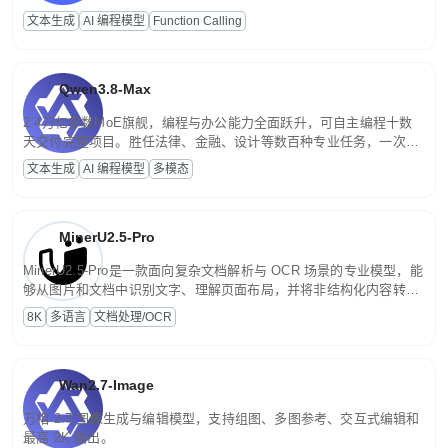
高并发、轻量化任务，适合日常对话、内容创作、基础 RAG、批量
文本生成
AI 编程模型
Function Calling
文案处理等普惠刚需场景。
Qwen3.8-Max
2.4万亿参数MoE旗舰，编程与办公能力全面跃升，可自主编程十数
天交付完整项目。胜任法律、金融、设计等数百种专业任务，一次对
话端到端交付生产级成果。原生视觉理解贯穿规划、执行与验证全流
文本生成
AI 编程模型
多模态
程，支持超长文档与长视频的深度语义解析。长程任务中自主规划与
闭环迭代，持续进化。
MinerU2.5-Pro
MinerU2.5-Pro是一款面向复杂文档解析与 OCR 场景的专业模型，能
够从图片和文档中识别文字、理解页面布局，并将非结构化内容转换
为便于存储、检索和二次处理的结构化结果。
8K
多语言
文档处理/OCR
Wan2.7-Image
万相 2.7 图像生成与编辑模型，支持组图、多图参考、交互式编辑和
最高 2K 输出。