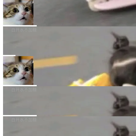
l 迁移或唤醒时，新宿主从 S3 恢复 SQLite 数据
te 17 Pro、OPPO K15，要么是vivo X300 E这
本控制系统。目前处于 Early Access 阶段。 De
库继续执行。存储库是持久化的唯一真相...
样的次旗舰。 Galaxy Z Fold8 Ultra / Z Fold8 /
SpaceXAI 单季资本开支达 183 亿美元
ltaDB 的核心思路直接写在 landing page 最显
Z Flip8三款折叠屏新机均在7月22日发布，且全
眼的位置：「Software is made between com
根据风险投资人Tomer Tunguz 博客（VC 分
部搭载骁龙8 Elite Gen5 for Galaxy，它们本该
mits」——软件是在 commit 之间写出来的。git
析）披露的最新分析与第二季度业绩报告，Spac
白开水不加糖
是7月性...
只记录了你提交的最终状态，但真正的工作过程
eXAI在上个季度的总资本支出飙升至183.7亿美
——打字、删改、试错、agent 对话——都在 co
Meta 发布终端编程 Agent“Muse Cod
元。其中，绝大部分资金被直接用于 AI 领域，
e” 和 Muse Spark 1.2 模型
mmit 之间的空隙里丢失了。 DeltaDB 要做的就
金额高达158.3亿美元，这一单项投入已经逼近
Meta 今天发布了两款 AI 产品：Muse Code，
是把这段空隙补上。 回退到任何一次编辑：Delt
微软同期总资本开支的四成。 与亚马逊、Alpha
一个在终端里运行的编程 agent；Muse Spark
局
aDB 捕获 commit 之间的每一次操作，...
bet、微软以及 Meta 等传统科技巨头相比，Spa
1.2，驱动这个 agent 的新模型。一句话概括：
ceXAI的资金消耗速度尤为引人瞩目。然而，支
美团开源 LoHoSearch，用知识图谱校
你可以用 curl -fsSL https://dev.meta.ai/install.
准 AI 能力认知
撑庞大支出的资金来源却呈现出截然不同的面
sh | bash 安装一个能在大项目里自动规划、写
机器出题的前提，是让机器拥有全局视野。整个
貌。数据显示，微软和 Meta 主要依托充沛的经
代码、验证结果的 AI 终端工具。 据介绍，Muse
构建流程可以分为四个环节：建图 → 控制难度
白开水不加糖
营现金流来覆盖资本开支，其资本支出覆盖率分
Code 是 Meta 的编程 agent 产品。它和市场上
→ 质量把关 → 数据概览。
别达到155% 和106%;而SpaceXAI的经营现金
已有的终端编程 agent 在设计理念上有几个明显
腾讯开源 UCL-MPComm 通信库
流仅能覆盖资本开支的12...
的差异点。 异步后台 agent：Muse Code 有一
腾讯网平团队宣布开源了 UCL-MPComm 通信
个主 agent 循环，外加一组后台 agent。这些后
库，并将作为transport接入Mooncake TENT。
白开水不加糖
台 agent...
该通信库针对AI Memory池化场景的数据传输需
CoStrict入选工信部2025人工智能应用
求进行了深度优化，能够实现数据中心内大规模