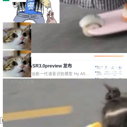
装完即用。 开源地址：Gitee · GitCode · GitHu
体。企业级代码仓库通常包含数十万乃至数百万
b 安装 支持 Java 8+（8~26）、macOS / Linu
一条“删库”命令跑 17 小时，算法工程
个文件，其规模远超单次模型调用可承载的上下
师删光 89TB 数据只为干私活
x / Windows / Harmony PC。 # macOS / Linu
文窗口。随着项目规模的持续扩张与代码历史的
最高人民检察院8月4日公布了一起案件：北京一
x / Harmony PC curl -fsSL https://solon.noea
不断累积，代码仓中的模块关系、接口契约、业
名90后算法工程师王某，为了给自己接的私活腾
局
r.org/solon...
务逻辑等关键信息往往分散于数十乃至数百个文
服务器空间，删光了公司AI游戏部门的全部核心
件之中，形成高度复杂的知识关联网络。传统的
Cloudflare 分享推理优化实践：KV ca
数据。 王某2024年1月入职东城区某科技公司AI
che 量化 + 权重压缩，吞吐量提升 4
代码检索手段（如关键词匹配、目录遍历）仅能
短剧部门，有互联网大厂背景。在公司内部架构
Kimi 和 GLM 是当前最强的大模型系列之一，但
1%，成本降 30%
在语法层面完成文本定位，难以触及代码的语义
调整期间，部门三次通知全员将数据从A集群迁
它们有一个共同的问题：太吃显存了。月之暗面
局
内涵与结构关联，导致开发者使用代码智能体在
移到B集群，王某都回复了"收到"。 他没有迁移
的 Kimi K 系列和智谱的 GLM 都是长上下文、M
理解大规模代码仓时面临显著"代码仓理解"瓶
数据。2024年9月3日下午4点，他使用此前登录
腾讯混元 Hy ASR3.0preview 发布
oE 架构的大模型，好用到让人上瘾，但 GPU 显
颈。 代码仓深度理解服务（以下简称" CodeBas
的账号密码进入A集群，输入了一条被程序员圈
存永远不够用。 Cloudflare 的 Workers AI 团队
腾讯混元正式推出新一代语音识别模型 Hy ASR
e深度理解服务"）是华为云码道（CodeA...
称为"删库跑路"的命令——最高管理员权限、无
一直在跑这些模型的推理。他们在官方博客上发
3.0preview。基于最新一代大语言模型 Hy3 的
白开水不加糖
需确认、强制递归删除。17个小时后，运维人员
了一篇技术文章，详细拆解了三种让大模型在 G
语言理解能力，以及融合了高精度语音识别与深
发现异常并中止进程时，89TB数据已经没了。
PU 上跑得更省、更快的技术手段——KV cache
度语义理解能力，实现了语音识别能力的全面升
删掉的是AI游戏部门的全部开发文件，包括公司
量化、模型权重压缩、以及共享 KV cache 的完
级。 根据介绍，Hy ASR3.0preview 目标在于：
自研的多个文生3D和...
整性保护。效果是：吞吐量提升 41%，每 token
让语音识别不再只是听清，而是真正听懂。通过
成本降低 30%，精度不变。 FP8 省的不仅是显
先理解你的语境和意图，再把准确的文字直接给
存 KV cache 是推理时最吃显...
到你。从“逐字转写、单点优化”演进为“理解语