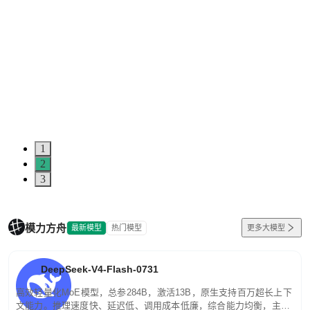
1
2
3
模力方舟
最新模型
热门模型
更多大模型
DeepSeek-V4-Flash-0731
高效轻量化MoE模型，总参284B，激活13B，原生支持百万超长上下
文能力。推理速度快、延迟低、调用成本低廉，综合能力均衡，主打