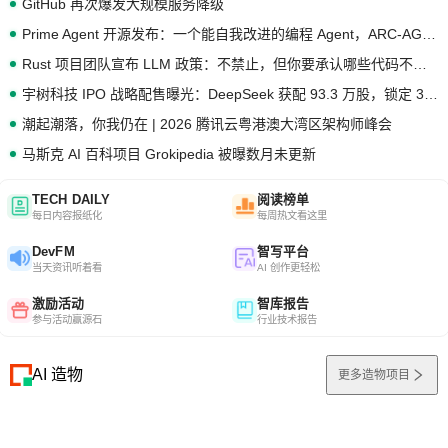
GitHub 再次爆发大规模服务降级
Prime Agent 开源发布：一个能自我改进的编程 Agent，ARC-AGI 3 超越人类专家基线
Rust 项目团队宣布 LLM 政策：不禁止，但你要承认哪些代码不是你写的
宇树科技 IPO 战略配售曝光：DeepSeek 获配 93.3 万股，锁定 36 个月
潮起潮落，你我仍在 | 2026 腾讯云粤港澳大湾区架构师峰会
马斯克 AI 百科项目 Grokipedia 被曝数月未更新
TECH DAILY
阅读榜单
每日内容报纸化
每周热文看这里
DevFM
智写平台
当天资讯听着看
AI 创作更轻松
激励活动
智库报告
参与活动赢源石
行业技术报告
AI 造物
更多造物项目