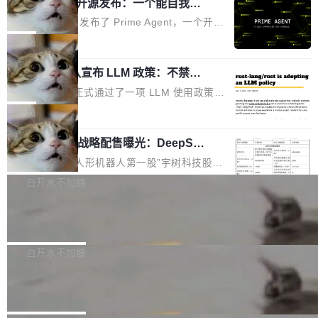
（OHDD：OpenHarmony Hardware Develope
Prime Agent 开源发布：一个能自我改
障无法工作。Pages、Copilot code review、C
进的编程 Agent，ARC-AGI 3 超越人类
r Day）将在杭州启航。活动面向智能硬件产业
opilot coding agent 全部受影响。从检测到完全
Prime Intellect 发布了 Prime Agent，一个开源
专家基线
链企业和开发者，邀请行业专家与资深技术顾
恢复，大约 12 小时。 这是 2026 年 8 月的第六
的编程 Agent Harness，核心设计围绕两个抽
局
问，围绕开源鸿蒙技术能力、设备适配、芯片适
起事故，其中四起与 AI/Copilot 服务相关。 Git
象：Recursive Language Model（RLM）和 C
配、功耗与稳定性调优、兼容性测评及统一互联
Hub 员工 kdaigle 在 HN 讨论中贴出了一组数
Rust 项目团队宣布 LLM 政策：不禁
ontinual Harness。在 ARC-AGI 3 基准测试
等内容展开系统讲解和实战交流，帮助企业进一
止，但你要承认哪些代码不是你写的
据：2025 年全年 10 亿次 commit。现在，每周
上，Prime Agent + Opus 5 的组合达到了 95.
Rust 语言项目正式通过了一项 LLM 使用政策，
步了解开源鸿蒙在智能...
2.75 亿次，全年预计 140 亿次。GitHub...
5% RHAE Best@1，超过了 ARC 报告的人类专
覆盖 rust-lang/rust 单一仓库的代码贡献。这不
局
家基线 95.4%。 不是又一个 coding agent 包装
是项目级别的官方立场，目前由五个团队采纳，
器 Prime Agent 的架构和市面上大多数 coding
宇树科技 IPO 战略配售曝光：DeepSe
但它可能是主流开源项目中关于 AI 辅助贡献最
ek 获配 93.3 万股，锁定 36 个月
agent 有本质区别。大多数 agent harness 的设
细致的一份规则。 政策的核心只有一句话：LLM
8月6日晚间，“人形机器人第一股”宇树科技股份
计是基于早期模型的能力—...
可以用来分析、提炼、审阅、建议，但不能用来
有限公司披露IPO发行价格及战略配售结果，杭
白开水不加糖
创作。 具体来说，LLM 生成的代码可以提交，
州深度求索人工智能基础技术研究有限公司（De
但必须满足五个条件：预先安排、非关键、高质
Docker 29.7.2 发布
epSeek）获配93.3399万股，按150.8元/股发行
量、充分测试、充分审查，并且必须披露。LLM
价格计算，认购金额约1.41亿元，股份锁定期为
Docker 29.7.2 现已发布，具体更新内容如下：
不得生成涉及安全性的关键变更，除非作者本身
36个月。 公告显示，本次宇树科技战略配售对
Bug fixes and enhancements 修复多次传递同
白开水不加糖
就是领域专家。即使如此，政策也"强烈不建
象主要包括长期投资机构、与公司业务具有战略
一环境变量时，docker service create和docker
议"这么做。 对于不披露的情况，审核者可以直
Apache Fluss 毕业成为顶级项目
合作关系或长期合作愿景的大型企业、科创板保
service update会发生 panic 的问题。docker/cl
接关闭 PR，无需解释。 政策作者 Jynn Ne...
荐人跟投子公司，以及公司高级管理人员和核心
i#7145 修复了 Docker Engine 29.7.0 中引入的
今年 7 月，Apache Fluss 的毕业提案在 Apach
员工参与设立的专项资产管理计划。其中，Dee