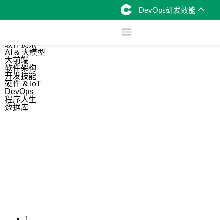
DevOps研发效能
综合
开源资讯
软件资讯
AI & 大模型
大前端
软件架构
开发技能
硬件 & IoT
DevOps
程序人生
数据库
1