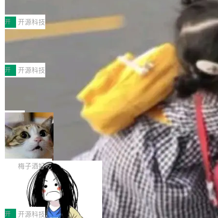
典型案例
计算节点间多种内存类型的高性能通信。 UCL-
近日，工信部科技司公示《2025人工智能应用典
MPComm将作为一种传输引擎接入Mooncake T
型案例入选名单》，深信服“面向企业研发场景的
开
开源科技
ENT，实现零拷贝传输性能提升30%、非零拷贝
开源 AI 编程平台 CoStrict 应用”凭借卓越的技术
传输性能最高提升5倍。UCL-MPComm底层基
深信服AI算力网关入选工信部人工智能
创新与落地成效成功入选。 全链路私有化部署，
应用典型案例！
于自研UCL-Engine通信引擎，后续腾讯网平将
助力企业AI研发安全落地 当前，越来越多企业已
前不久，工业和信息化部正式发布《2025年人工
持续开源更多基于UCL-Engine的高性能通信组
经开始引入 AI Coding 工具，通过调用公有云模
智能应用典型案例名单》，集中展示人工智能在
开
开源科技
件。 腾讯网平团队在UCL-MPComm中实现了一
型或企业内部部署模型提升研发效率。但随着 AI
各领域的应用成果，覆盖技术底座、行业赋能、
个独立于业务线程的全局通信引擎（Engine），
Jeff Dean 离开 Google：一个时代的结
Coding 从个人辅助工具逐步走向团队级、组织
产品应用、支撑保障、专题等五大方向。深信服
并实...
束，一个实验室的开始
级应用，企业在规模化落地过程中，对安全性、
AI算力网关（AI创新平台）成功入选！ 随着各行
Google 员工编号 20。MapReduce 作者之一。
可控性和代码质量提出了更高要求。 首先是数据
各业的Agent走向规模化建设，算力构成形态逐
Bigtable 作者之一。TensorFlow 的作者之一。
局
安全与合规要求。对于大多数普通研发场景，公
渐丰富，用户关注的重点也在发生变化：不只是
Gemini 的架构师。Google 首席科学家。 Jeff D
有云模型能够满足快速试用和效率提升的需求。
🔥 SolonCode v2026.8.4 发布：界面
让AI用起来，还要进一步看清混合算力时代下，
ean 在 Google 工作了 27 年后，宣布离职。 他
但对于金融、能源、医疗等对数据安全要求较...
字体可调、22 种语言、记忆搜索增强
Token花在哪里、算力是否被充分利用，以及持
不是一个人走。一同离开的还有 Sanjay Ghema
打开终端就能上岗的全中文编码智能体，这一轮
续增长的AI成本该如何优化。 深信服AI算力网关
wat（Google 员工编号 23，Jeff Dean 二十多
把「看得清、用母语、记得住」三件事一次补
梅子酒好吃
正是围绕这些实际问题，从Token治理和成本治
年的编程搭档，MapReduce 和 Bigtable 的共同
齐。 SolonCode 是什么 SolonCode 是杭州无
理两个方面，让用户的每一份算力都看得清、管
作者）、Quoc Le（Google 大脑核心成员，Se
让“代码语义理解”深度释放AI Coding
耳科技研发的企业级终端编码智能体——一位全
得住、用得稳、省得下、更安全！ 一、从现在开
价值潜能：华为云码道（CodeArts）
q2Seq 和 DocAI 的共同发明人）以及 Oriol Vin
中文驱动的数字员工，自主理解需求、规划步
一、代码仓深度理解技术的作用与价值 在软件工
始，Token使用一目...
代码仓技术解析
yals（Gemini 联合负责人，AlphaSta...
骤、编写代码。不挑模型、不挑平台，curl 一行
程实践中，代码仓是企业核心知识资产的主要载
开
开源科技