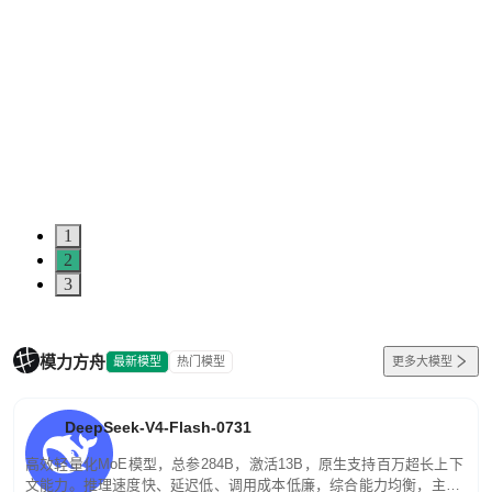
1
2
3
模力方舟
最新模型
热门模型
更多大模型
DeepSeek-V4-Flash-0731
高效轻量化MoE模型，总参284B，激活13B，原生支持百万超长上下
文能力。推理速度快、延迟低、调用成本低廉，综合能力均衡，主打