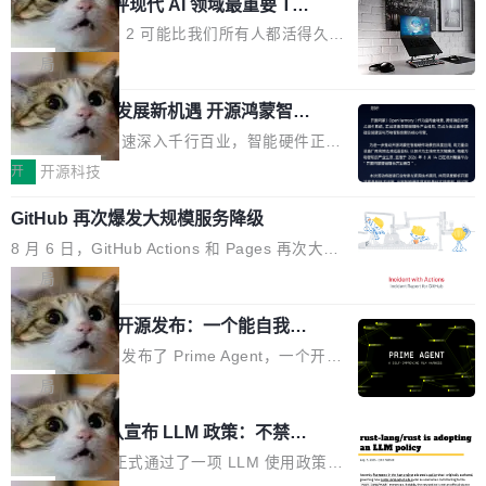
业化营销服务的需求从未如此迫切。 但市场扩容
xAI 前工程师评现代 AI 领域最重要 Top
n 这条推文引发了广泛讨论。他不是在说风凉
巧机身有效提升市面主流标准A...
3 开源项目
的同时,服务商的竞争逻辑正在改变。2026年Top
话，他是说出了一个圈内人尽皆知但很少公开捅
Flash Attention 2 可能比我们所有人都活得久。
Agency年度合辑的观察指出,“产品”这个离消费
破的事实。 Jordan 随后补充了一句软化声明：
这句话不是来自某个技术博客，而是出自 Hieu
局
者最近的载体,在整个品牌营销层面的权重显著变
「我不认为这些会议上大部分论文都在过度宣传
Pham 的一条推文。Hieu Pham 是谁？他是 xAI
高了。全域营销服务商的竞争正在从规模转向深
或造假。问题是，作为读者，如果你筛选出那些
共商智能硬件发展新机遇 开源鸿蒙智能
的早期工程师之一，在 Grok 训练基础设施团队
度,案例厚度、全域覆盖、多线协同...
硬件开发者日杭州站即将举行
看起来最令人兴奋的论文，那它们大部分都是过
工作过。近日他在 X 上发了一条帖子，列出了他
随着万物智联加速深入千行百业，智能硬件正从
度宣传的。」 这才是真正的痛点。不是所有论文
认为现代 AI 领域最重要的三个开源项目。 第一
单点设备迈向智能化、网联化、协同化发展。作
开
开源科技
都有问题，是最吸引眼球的那批论文最有问题。
个名字毫无悬念：Flash Attention 2。 Hieu 的
为面向全场景、跨终端的分布式操作系统，开源
他引用的帖子来自 Mathew Shen，一位 ICLR 2
理由很具体。FA 系列不需要解释，但 FA2 是他
GitHub 再次爆发大规模服务降级
鸿蒙通过统一技术底座和分布式能力，为不同类
026 的读者：「看了篇 ...
认为最重要的一个——复杂度恰到好处，刚好能
型智能设备的开发、连接与互联提供关键支撑，
8 月 6 日，GitHub Actions 和 Pages 再次大规
驱动你去学 CuTe，但还没被那些"邪恶的" Hopp
也为产业链企业探索产品创新与商业增长打开新
模服务降级，Actions 完全不可用超过 5 小时，
局
er++ 优化所淹没，足够容易修改和适配。 更关
的空间。 8月14日，开源鸿蒙智能硬件开发者日
webhook 停发，连自托管 runner 也因调度层故
键的是 FA2 的持久性...
（OHDD：OpenHarmony Hardware Develope
Prime Agent 开源发布：一个能自我改
障无法工作。Pages、Copilot code review、C
进的编程 Agent，ARC-AGI 3 超越人类
r Day）将在杭州启航。活动面向智能硬件产业
opilot coding agent 全部受影响。从检测到完全
Prime Intellect 发布了 Prime Agent，一个开源
专家基线
链企业和开发者，邀请行业专家与资深技术顾
恢复，大约 12 小时。 这是 2026 年 8 月的第六
的编程 Agent Harness，核心设计围绕两个抽
局
问，围绕开源鸿蒙技术能力、设备适配、芯片适
起事故，其中四起与 AI/Copilot 服务相关。 Git
象：Recursive Language Model（RLM）和 C
配、功耗与稳定性调优、兼容性测评及统一互联
Rust 项目团队宣布 LLM 政策：不禁
Hub 员工 kdaigle 在 HN 讨论中贴出了一组数
ontinual Harness。在 ARC-AGI 3 基准测试
等内容展开系统讲解和实战交流，帮助企业进一
止，但你要承认哪些代码不是你写的
据：2025 年全年 10 亿次 commit。现在，每周
上，Prime Agent + Opus 5 的组合达到了 95.
Rust 语言项目正式通过了一项 LLM 使用政策，
步了解开源鸿蒙在智能...
2.75 亿次，全年预计 140 亿次。GitHub...