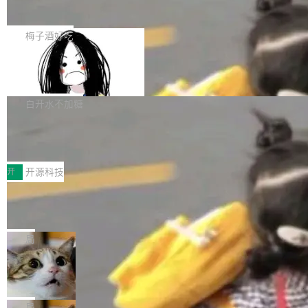
展开启新的篇章。
滞，过去三个月内没有任何条目完成更新，用户
如果你在 Spring Boot 里做过国际化，流程大概
提交的编辑请求也长期处于待处理状态。 Groki
是这样的：配 MessageSource 的 Bean、写 R
梅子酒好吃
pedia 于去年底上线，定位为由人工智能生成内
eloadableResourceBundleMessageSource、
容的百科平台，被马斯克视为传统众包百科网站
Apache Doris 4.1 全面增强 Iceberg：
声明 LocaleResolver、注册 LocaleChangeInt
支持 UPDATE、MERGE INTO 与 Iceb
维基百科的替代方案。Lawfare 调查发现，无论
erceptor…五六步之后才能看到第一行翻译文
Apache Doris 4.1 要补齐的，正是缺失的那一
erg V3
热门页面还是低关注度页面，均未出现近期更
本。 Solon 换了个方式。整个 i18n 模块围绕三
半。在已有查询能力的基础上，Doris 进一步支
白开水不加糖
新，相关问题并非局限于特定领域，而是在不同
个解析器、一个注解、一个工具类展开——没有
持了 UPDATE、DELETE、MERGE INTO 等数
主题和访问量页面中普遍存在。 调查人员最初认
XML、没有拦截器注册、没有样板配置。 资源
Testin XAgent：CIO智能测试落地指南
据修改操作、完整的表结构管理与分区演进，以
为，Grokipedia可能只是限...
文件的约定 把文件放到 resources/i18n/ 下： r
及 rewrite_data_files、expire_snapshots 等日
7月30日，TiD2026质量竞争力大会在北京中关
esources/i18n/messages.properties ...
常维护操作，并完整支持 Iceberg V3 格式。
村国家自主创新示范区会议中心开幕。本届大会
开
开源科技
由中关村智联软件服务业质量创新联盟主办，以
让非法状态不可表示：一篇关于 ADT
“智构可信·质创未来——AI原生时代的质量新范
的帖子在 Reddit 火了
式”为主题，直面AI从实验室走向规模化产业落地
有一种东西，一旦用过就回不去了。Alex Fedos
的核心质量命题。会上，《2026智能研发生产力
eev 管它叫"软件设计的基石"。 他说的东西不新
局
工具选型手册》发布，Testin云测的Testin XAge
鲜——代数数据类型（ADT），尤其是和类型
Cloudflare 开源内部企业 AI 平台 Clou
nt智能测试系统入选AI测试领域代表产品。对CI
（sum type）。但他说清楚了一件事：这不是类
dflare OS
O而言，这提示了一个转变：AI测试正在从效率
型系统的学术体操，是日常编码的思维方式。 文
Cloudflare 发布了一个开源项目 Cloudflare O
工具升级为企业的质量基础设施。 CIO面对的新
章从一个简单的例子切入。一个网站的深色主题
S。如果你只看官方博客，你会觉得这是又一
局