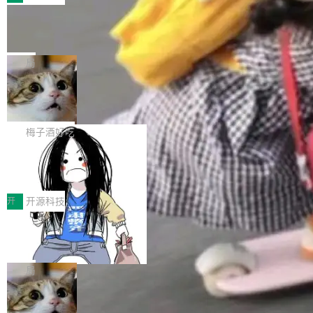
件。 腾讯网平团队在UCL-MPComm中实现了一
型或企业内部部署模型提升研发效率。但随着 AI
各领域的应用成果，覆盖技术底座、行业赋能、
个独立于业务线程的全局通信引擎（Engine），
Coding 从个人辅助工具逐步走向团队级、组织
Jeff Dean 离开 Google：一个时代的结
产品应用、支撑保障、专题等五大方向。深信服
并实...
束，一个实验室的开始
级应用，企业在规模化落地过程中，对安全性、
AI算力网关（AI创新平台）成功入选！ 随着各行
Google 员工编号 20。MapReduce 作者之一。
可控性和代码质量提出了更高要求。 首先是数据
各业的Agent走向规模化建设，算力构成形态逐
Bigtable 作者之一。TensorFlow 的作者之一。
局
安全与合规要求。对于大多数普通研发场景，公
渐丰富，用户关注的重点也在发生变化：不只是
Gemini 的架构师。Google 首席科学家。 Jeff D
有云模型能够满足快速试用和效率提升的需求。
让AI用起来，还要进一步看清混合算力时代下，
🔥 SolonCode v2026.8.4 发布：界面
ean 在 Google 工作了 27 年后，宣布离职。 他
但对于金融、能源、医疗等对数据安全要求较...
字体可调、22 种语言、记忆搜索增强
Token花在哪里、算力是否被充分利用，以及持
不是一个人走。一同离开的还有 Sanjay Ghema
打开终端就能上岗的全中文编码智能体，这一轮
续增长的AI成本该如何优化。 深信服AI算力网关
wat（Google 员工编号 23，Jeff Dean 二十多
把「看得清、用母语、记得住」三件事一次补
梅子酒好吃
正是围绕这些实际问题，从Token治理和成本治
年的编程搭档，MapReduce 和 Bigtable 的共同
齐。 SolonCode 是什么 SolonCode 是杭州无
理两个方面，让用户的每一份算力都看得清、管
作者）、Quoc Le（Google 大脑核心成员，Se
让“代码语义理解”深度释放AI Coding
耳科技研发的企业级终端编码智能体——一位全
得住、用得稳、省得下、更安全！ 一、从现在开
价值潜能：华为云码道（CodeArts）
q2Seq 和 DocAI 的共同发明人）以及 Oriol Vin
中文驱动的数字员工，自主理解需求、规划步
一、代码仓深度理解技术的作用与价值 在软件工
始，Token使用一目...
代码仓技术解析
yals（Gemini 联合负责人，AlphaSta...
骤、编写代码。不挑模型、不挑平台，curl 一行
程实践中，代码仓是企业核心知识资产的主要载
开
开源科技
装完即用。 开源地址：Gitee · GitCode · GitHu
体。企业级代码仓库通常包含数十万乃至数百万
b 安装 支持 Java 8+（8~26）、macOS / Linu
一条“删库”命令跑 17 小时，算法工程
个文件，其规模远超单次模型调用可承载的上下
师删光 89TB 数据只为干私活
x / Windows / Harmony PC。 # macOS / Linu
文窗口。随着项目规模的持续扩张与代码历史的
最高人民检察院8月4日公布了一起案件：北京一
x / Harmony PC curl -fsSL https://solon.noea
不断累积，代码仓中的模块关系、接口契约、业
名90后算法工程师王某，为了给自己接的私活腾
局
r.org/solon...
务逻辑等关键信息往往分散于数十乃至数百个文
服务器空间，删光了公司AI游戏部门的全部核心
件之中，形成高度复杂的知识关联网络。传统的
Cloudflare 分享推理优化实践：KV ca
数据。 王某2024年1月入职东城区某科技公司AI