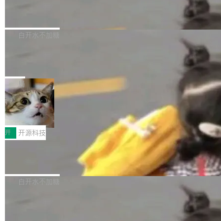
6的终端设备已突破7000万台，注册开发者数量
zen 9000/8000/7000系列处理器，并针对X3D
Dgraph v25.4.0 发布，具有图形后端的
窗口推了又推。好到合进 main 分支的代码，我
已突破 1100 万。随着鸿蒙生态汇聚越来越多的
原生 GraphQL 数据库
处理器特性进行平台级优化。其搭载X3D鸡血模
们自己都没看完。 这事不是个例。GitLab 调研
Dgraph 是一个水平可扩展的分布式 GraphQL
高质量游戏...
式2.0，可根据不同使用场景释放处理器潜力，
过 1528 名开发者，85% 说 AI 把瓶颈从写代码
数据库，有一个图形后端。作为一个原生的 Gra
白开水不加糖
帮助玩家在游戏与高负载应用中获得更充分的性
转移到了审代码。 写代码有人替你干了。但审代
phQL 数据库，它严格控制数据在磁盘上的排列
能表现。 在核心规格方面，B850 AO...
码、把关发版这两道关，还得靠人肉扛。 V5.0
竹知了：一个零依赖的单文件 HTML，
方式，以优化查询性能和吞吐量，减少集群中的
把儿时竹蝉玩具搬进浏览器
想让 AI 一起盯。
磁盘寻道和网络调用。 Dgraph v25.4.0 现已发
竹知了（zhuzhiliao）是那种小时候路边摊上几
布，具体更新内容包括： feat(zero)：Zero 现
块钱的玩意儿——一根小竹签，一个竹筒，一头
局
支持 --security superflag（token=...;whitelist
系着涂了松香的线。甩起来，竹膜震动，发出“哇
=...），与 Alpha 版本的格式一致，并据此对其
30倍效率升级：解锁医学影像数据要素
——哇”的蝉鸣声。实物越来越难找了，有开发者
价值化的真实路径
管理 HTTP 端点进行授权。 <blockquote> <p>
把它做成了 Web 玩具，放在 zhuzhiliao.imsai.c
完成一例腹部CT影像标注，张医生过去需要约1
<span><strong>警告：</strong>&nbsp;Zero
c 上，并在 GitHub 开源。 玩法很简单：按住屏
20个小时。他必须在数百张连续影像上，一笔一
开
开源科技
的 admin ...
幕画圈，或者直接甩手机。页面会实时显示转速
笔勾画边界，一层一层识别肌肉组织。如今，使
（圈/秒），声音来自真实竹知了录音的 1.72 秒
Apache Dubbo-go v3.3.2 正式发布
用东软飞标医学影像标注平台，同样的工作缩短
采样，无缝循环。音频解码失败时，还有一套合
至4小时，效率提升30倍。 这组数字背后，改变
这个版本面向生产环境，重心在内核稳定性。我
成兜底——锯齿波振荡器模拟脉冲，并联带通共
的不只是速度，而是把医学影像转化为AI能力的
们彻底收敛了旧配置体系，扩展了 Triple 协议与
白开水不加糖
振峰模拟竹膜和筒腔共鸣。 技术细节上，物理引
路径真正打通了。 大型医院积累的影像数据规模
泛化调用能力，加强了应用级元数据和服务治
擎是绳系质点模型：重力、弹性绳（只拉不
庞大，但不能直接用于训练模型。器官、病灶和
Calibre 9.12 发布，功能强大的开源电
理，同时集中修了并发安全、资源泄漏和热路径
推）、空气阻力，1/240 秒定步长积...
子书工具
组织边界，必须由专业医生逐层识别、标记和校
性能问题。
Calibre 开源项目是 Calibre 官方出的电子书管