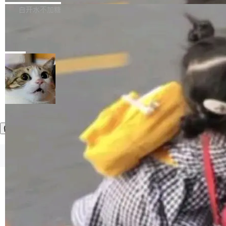
正，才能成为机器能理解的高质量数据。医学影
理工具。它可以查看，转换，编辑和分类所有主
白开水不加糖
像AI落地最昂贵的环节，不是算法，是专业医生
流格式的电子书。Calibre 是个跨平台软件，可
的时间。 张医生是某三甲医院放射科副主任医
SwiftUI 问世七年了，为什么开发者还
以在 Linux、Windows 和 macOS 上运行。 Cal
师，牵头一项腹部肌肉影像课题。他需要在数百
在骂它？
ibre 9.12 现已正式发布，此次更新内容如下：
Yakov Manshin 发了一期长达 40 分钟的 YouT
张CT影像上完成像素级精细分割，让系统"...
新功能 macOS：在 Connect/Share 按钮中添加
ube 视频，标题是"SwiftUI 七年后：一个平庸的
局
通过 AirDop 共享书籍的功能 Content server：
故事"。视频核心观点很简单：SwiftUI 发布七年
支持可向服务器后端添加新端点的插件 Edit boo
了，仍然像一个永久公测版。 Manshin 从数据
k：Compress images：添加将 GIF 图像转换为
流、布局系统、API 稳定性、性能、跨平台五个
加载更多
JPEG/WebP 的选项 ToC Editor：添加一个按
维度逐一批判了 SwiftUI。最让人印象深刻的一
钮，用于对目录中的条目进...
个论据是：苹果官方的 SwiftUI 教程项目 Land
marks，用最新 Xcode 在最新 macOS 上构建
运行，出来的效果是坏的——侧边栏按钮大小不
一，界面错位。他说这个问题"两年前就发现了，
©OSCHINA(OSChina.NET)
京ICP备2025119063号
至今没变"。 数据流方面，Manshin 指出 SwiftU
I 的属性包装器演进史...