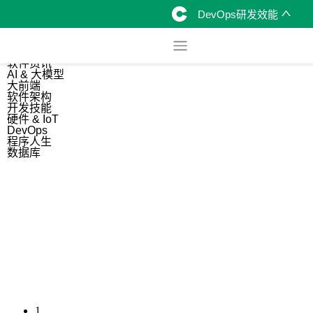
DevOps研发效能
综合
开源资讯
软件资讯
AI & 大模型
大前端
软件架构
开发技能
硬件 & IoT
DevOps
程序人生
数据库
1