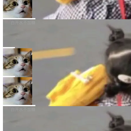
型。谁在开源赛道上领先，...
简单：开发者工具必须开源。 理由不是传统的自
商汤 SenseNova U1.5-Lite-Preview
i）在 X 上发帖： 「如果你是 Agent Harness 相
开源
由软件情怀，而是一个跟 AI agent 直接相关的
关开源项目的开发者，希望参加 DeepSeek Har
商汤科技宣布面向社区开源轻量级统一多模态模
技术判断。 两行 prompt 就能个性化任何软件 C
ness 的内测，可以回复或私信联系我。请附上
型的预览版本 SenseNova U1.5-Lite-Preview。
白开水不加糖
rawshaw 给出了两个 prompt。 第一个： "下载
GitHub id 以及开源代表作。」 DeepSeek 曾在
公告称，SenseNova U1.5-Lite-Preview并非简
某个软件的源码，在本地构建。修改 agent ...
官方招聘信息中写过一条简洁有力的公式：Mod
Ubuntu 将核心系统包从 deb 转成了 s
单的模型规模升级，而是基于 SenseNova U1
nap
el + Harness = Agent。模型负责理解和推理，
的一次系统性迭代，不仅在同一架构中贯通视觉
Ubuntu 正在把又一个核心系统包从 deb 转为 s
Harness 负责把能力落到真实环境中——调用工
理解、推理、生成与编辑，还仅以 8B-MoT 的轻
nap。这次是 hwctl——一个用来检查 Ubuntu
局
具、读写文件、管理上下文、处理错误、完成闭
量大小，将能力推进到4K、更精细的真实质感、
硬件认证状态的命令行工具。 Canonical 工程师
环。崔添翼招人的标...
更复杂的视觉控制和可持续迭代编辑。 相比 U
Dario Amodei 担心新人来 Anthropic
Alan Griffiths 在邮件列表中说得很直白：「hwc
只为金钱，不为使命
1，U1.5-Lite-Preview 在以下方向上带来了显著
tl 是一个 Ubuntu 专有的包，它和它的依赖项都
顶级 AI 研究员在两家公司之间来回跳，中间只
提升： 原生支持4K图像生成； 更精细的局部纹
是 Ubuntu 专有的，不会用在其他发行版上。」
隔了几天。 Lilian Weng 上周刚宣布因健康原因
局
理、细节与真实世界质感； 更准确的中英文文字
所以 deb 版本的受众实际上为零。既然只有 Ub
离开 Thinking Machines Lab，说自己作为联合
生成与复杂版式组织； 更稳定的图...
untu 用户在用，那用 snap 打包就没什么可纠结
FFmpeg 9.0 发布
创始人的角色「太累了」。几天后，The Inform
的。 从 deb 到 snap 的迁移路径 hwctl 是 rust-
ation 就曝出她将重回 OpenAI，负责递归自我
FFmpeg 9.0 现已发布，包含多项改进。官方更
hwlib 硬件 API 库的一部分，命令行工具负责查
改进方向的研究。她是 Thinking Machines 过
新日志列出的 9.0 版本主要更新内容如下： 扩
白开水不加糖
询 Ubuntu 的硬件认证数据库。...
去一年内第四个离开的联合创始人。 这家由前
展 AMF 色彩转换器 (vf_vpp_amf) 的 HDR 功能
OpenAI CTO Mira Murati 创立的公司，连创始
DeepSeek V4 Flash 单日消耗 8 万亿 t
MP4 muxer 中支持 LCEVC 音轨复用 Playdate
okens 登顶热搜
团队都留不住。 但 Thinking Machines 不是唯
视频编码器和多路复用器 添加 v360_vulkan filt
8 万亿 tokens。一天。一家公司的消耗。 Open