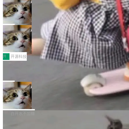
现实 过去两年，CIO们的焦虑清单上多了两项：
设置，如果用布尔值 + 可空字段来表示——bool
个"AI 知识库 + 聊天机器人"——每个大厂都在
一是如何让大模型和智能体应用安全地从PoC走
ean 表示是否可切换，nullable 的默认模式、浅
Deno 团队开源 Celld，可自托管的分
做，没什么新鲜的。 但 Kenton Varda 在 Twitte
向生产，二是如何让测试团队跟得上AI应用...
布式 Durable Objects
色方案、深色方案——会产生大量无意义的组
r 上把事情说清楚了： 今天我们发布了 Cloudfla
Ryan Dahl 领导的 Deno 团队推出了最新开源项
合。方案缺了、配置冲突了、全 null 了。要知道
re OS，一个带连接器的聊天机器人，跟其他所
目 Celld，一个能在自己机器上运行 Cloudflare
局
哪些组合有效，作者说，你得靠"文档、校验、或
有科技公司做的一样。只不过，实际上它不一
Workers 和 Durable Objects 的守护进程。 设
者部落知识"。 换个写法。Rust 的 enum，两个
样。这是 Sandstorm.io 的重制版，我十年前的
鲁大师7月新机性能/流畅/AI榜：vivo夺
计思路很直接：每个对象是一个独立的 SQLite
变体：Switchable...
性能、流畅双第一，三星Galaxy Z系列
那个创业公司。不同的是，这次它构建在 Cloudf
数据库，按名称寻址，复制到你自己的 S3 兼容
2026年7月的手机市场，由于存储等硬件成本暴
新折叠缺席
lare Workers 上——我花了九年时间搭建的平台
存储库里。节点之间只通过这个存储库协调——
增，手机厂商的日子也不好过啊，新机速度明显
开
开源科技
——并且深度集成了 AI。这基本上是我十年秘密
没有控制平面，没有共识协议。每个对象自带一
放缓，因此硝烟味淡了许多。新机参数规格除开
计划的顶峰。 十年前，Ken...
个小型数据库，应用天然按分片构建，单个数据
Zed 推出 DeltaDB，一个记录 commit
高价的三星折叠（三星Galaxy Z Fold8 Ultra / Z
之间所有操作的版本控制系统
库的竞争和爆炸半径问题在设计层面就被消除
Fold8 / Z Flip8）外，其余要么是中低端机器，
Zed 编辑器团队发布了新项目——DeltaDB，一
了。 闲置的 cell 会休眠到几乎不占资源。当 cel
例如iQOO Z11i、REDMI Note 17、REDMI No
个在 git commit 之间记录每一次编辑操作的版
局
l 迁移或唤醒时，新宿主从 S3 恢复 SQLite 数据
te 17 Pro、OPPO K15，要么是vivo X300 E这
本控制系统。目前处于 Early Access 阶段。 De
库继续执行。存储库是持久化的唯一真相...
样的次旗舰。 Galaxy Z Fold8 Ultra / Z Fold8 /
SpaceXAI 单季资本开支达 183 亿美元
ltaDB 的核心思路直接写在 landing page 最显
Z Flip8三款折叠屏新机均在7月22日发布，且全
眼的位置：「Software is made between com
根据风险投资人Tomer Tunguz 博客（VC 分
部搭载骁龙8 Elite Gen5 for Galaxy，它们本该
mits」——软件是在 commit 之间写出来的。git
析）披露的最新分析与第二季度业绩报告，Spac
白开水不加糖
是7月性...
只记录了你提交的最终状态，但真正的工作过程
eXAI在上个季度的总资本支出飙升至183.7亿美
——打字、删改、试错、agent 对话——都在 co
Meta 发布终端编程 Agent“Muse Cod
元。其中，绝大部分资金被直接用于 AI 领域，