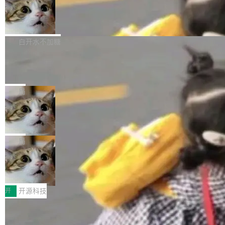
通过拉取过去一年内（从 PG 18 Beta1 时间点
和休闲娱乐竞争时间。" 这是 libexpat 维护者 S
的图像元素不在同一个子树中，则它们将不再关
至今）的所有 commit，同样交由 AI 分析提炼。
Firefox 153.0.3 发布
ebastian Pipping 写在博客里的话。8 月 4 日，
联 加...
经过人工复核，准确度令人满意。这一方法也为
他宣布了一个新消息：从 2026 年 8 月 1 日起，
Firefox 153.0.3 现已发布，具体更新内容如
社区爱好者提供了高效跟踪新版本的思路。
他可以全职维护 libexpat 了，最长 6 个月。发
下： New Smart Window 包含多项增强功能：
白开水不加糖
工资的是慕尼黑市政府。 libexpat 是一个 C99
<ul> <li>现在建议列表会显示更多结果，方便用
编写的流式 XML 解析器，MIT 许可证。和 libx
Cloudflare Computer 开源：你的 Age
户查找历史记录和切换到已打开的标签页。（<a
nt 需要一台电脑，而不是一个容器
ml2 一样，它是世界上使用最广泛的 XML 解析
href="https://bugzilla.mozilla.org/show_bug.c
Cloudflare 开源了名为 @cloudflare/computer
库之一。你的操作系统、浏览器、无数的基础设
gi?id=2019042">Bug&nbsp;2019042</a>）</l
的 npm 包。项目的核心论点是：容器不适合 Ag
局
施软件，很可能都在用它。而过去十年，维护它
i> <li>现在，助手可以直接使用 Exa 的网络搜索
ent 计算。真正适合的，是 Isolate。 Cloudflare
的人一直在用业余...
结果回答问题，而无需将问题转交给搜索引擎。
OpenAI 公开邮件和聊天记录回应苹果
工程师在这件事上没什么可谦虚的——他们用 W
诉讼，称“Apple is getting this wron
（<a href="https://bugzilla.mozilla.org/show_
orkers 跑了十年 Isolate。用 CEO Matthew Pri
上个月，苹果一纸诉状把 OpenAI 告上法庭，指
g”
bug.cgi?id=204...
nce 的话说：「我们一生都在用 Isolate 运行代
控其挖角苹果前员工并窃取商业秘密。苹果的诉
局
码，而 AI Agent 不需要容器，它们需要的是 Iso
状把 OpenAI 描述成一个系统性地从前东家挖
late。」 容器为什么不合适 容器的问题在于启动
HUAWEI MatePad Edge上架WorkBu
人、套取机密信息的对手。 OpenAI 没发律师
ddy鸿蒙PC版，说话就能干活的AI办公
和销毁都太重了。一个 Agent 要执行的任务可能
函，也没选择庭外沉默。它在官网贴了一篇博
全能AI工作台WorkBuddy鸿蒙PC版上架HUAWE
搭子
只需要几毫秒的 CPU 时间，但容器从冷启动到
文，标题只有六个字：Apple is getting this wro
I MatePad Edge应用市场，直接下载即可使
开
开源科技
就绪要花数秒。如果未来有十...
ng。 然后，它把邮件往来和 iMessage 聊天记
用，与鸿蒙电脑上的体验一致。值得一提的是，
录全贴了出来。 他发错人了 苹果外部律师 Gabr
FFmpeg 9.0 发布：代号“Lei”，以此纪
这是目前市面上唯一支持平板接入WorkBuddy P
念中国开发者雷霄骅
iel Gross 来自 Weil 律所，2 月 23 日下午 5:53