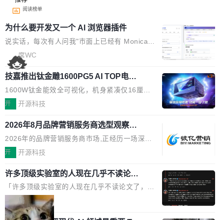
阅读榜单
为什么要开发又一个 AI 浏览器插件
说实话，每次有人问我"市面上已经有 Monica、
Sider、Copilot for Chrome 这些 AI 浏览器插件
席WC
了，你为什么还要再做一个"，我都觉得这个问题
技嘉推出钛金雕1600PG5 AI TOP电
问得好。 因为我自己也是从用户变成开发者的。
源：为发烧级主机与本地AI算力打造旗
现有产品的天花板 我用过不少 AI 浏览器插件。
1600W钛金能效全可视化，机身紧凑仅16厘米
舰供电方案
刚开始觉得都挺好——选中一段文字，弹出解
继2026台北电脑展首度亮相后，技嘉科技近日正
开
开源科技
释；写邮件时帮你润色；看英文网页给你翻译摘
式发布钛金雕1600PG5 AI TOP电源。这款高端
要。但用久了你会发现，它们本质上都是同一类
2026年8月品牌营销服务商选型观察：
电源专为发烧级DIY主机与本地AI算力平台打
从流量思维到品牌资产思维的范式转移
东西：一个带网页上下文的聊天框。 它们能读取
造，整机长度仅16厘米，提供1600W额定功率
2026年的品牌营销服务商市场,正经历一场深刻
页面的文本，然后把文本丢给大模型，再返回一
与80PLUS钛金能效；支持ATX 3.1与PCIe 5.1
的价值重构。全球全案品牌代理机构市场从2025
开
开源科技
段回答。仅此而已。 这当然有用，但总觉得差点
规范，结合服务器级元件、完善供电线材与内置
年的83.1亿美元增长至2026年的86.6亿美元,年
意思。比如我在一个后台管理系统里，需要填50
实时LCD监控屏，可充分满足当下高阶PC主机
许多顶级实验室的人现在几乎不读论文
复合增长率达5.44%,预计2032年将突破120亿美
个表单字段，每个字段还有联动逻辑；比如我
了
的严苛使用需求。 澎湃功率，紧凑机身 钛金雕1
元。数字广告与公共关系相关服务市场更是从20
「许多顶级实验室的人现在几乎不读论文了，而
想...
600PG5 AI TOP具备强悍输出功率，同时实现
25年的8463亿美元扩张至2026年的8763亿美
且他们认为 ICLR/ICML/NeurIPS 充斥着大量过
局
机身尺寸大幅精简。整机长度仅16厘米，属于同
元。数字的背后是一个清晰的事实——品牌对专
度宣传和欺诈。」 OpenAI 研究员 Keller Jorda
功率段机身尺寸十分紧凑的1600W电源产品。小