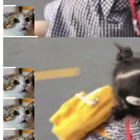
C版的产品，搭载“人机双写”重磅功能——你写
全球知名开源多媒体框架 FFmpeg 今天正式发
给 OpenAI 总法律顾问 Che Chang 发了封邮
你的，AI写AI的，同屏协作互不干扰。一句话让
布了 9.0 版本。这个版本除了带来新一代音视频
局
件，附了一封长信，要求 OpenAI 配合调查前苹
AI帮你干活，现在开启全新体验！ 温馨提示：
处理能力和硬件加速支持之外，还有一个特殊之
果员工带走机密信...
体验WorkBuddy鸿蒙PC版前，请将 HUAWEI M
亚马逊成本失控：AI 写代码烧掉 1215
处：FFmpeg 9.0 的代号是“Lei”。 这个名字，
万元，超预算 860%
atePad Edge 升级至 HarmonyOS 6.1.0.135S
来自中国开发者雷霄骅（Lei Xiaohua）。 对于
外媒近日曝光了亚马逊的多份内部报告显示，AI
P9 patch03及以上版本。 *升级路径：设置 > 搜
很多中国音视频开发者而言，这个名字并不陌
导致公司在多个项目上超支。《金融时报》报道
白开水不加糖
索“软件更新” > 检查更新，即可搜索新版本，下
生。十年前，他通过大量中文技术文章、源码分
称，仅一个项目的成本超支就高达 180 万美元
载安装完成升级即可。 没有...
析和开源示例，让一代开发者第一次真正理解 F
Hugging Face CEO 发声：中国正在开
（约合人民币 1215 万元）。 具体来说，一名工
源模型上碾压我们
Fmpeg，也成为很多人进入音视频开发领域的
程师借助 Anthropic 旗下 Claude Sonnet 模型
"他们正在开源模型上碾压我们。" Hugging Fac
“启蒙老师”。 而今年，恰好是雷霄骅离世十周
编写程序，目标是完成电商平台作者信息与商品
e CEO Clément Delangue 在 CNBC 的采访里
局
年。FFmpeg 社区最终选择用一个大版本的名
列表的数据匹配 —— 一项常规的数据处理任
没有拐弯抹角。他说中国正在赢得 AI 竞赛，而
字，留下了这份纪念。 雷霄骅曾是中国传媒大学
务，最终却产生了 180 万美元的账单，实际支出
当 AI agent 把源码变成了最好的扩展系
且按目前的速度，中国 AI 工具预计在今年底或
数字电视技术方向的博士生，长期从事视频、音
统，开发者工具必须开源
超出原定预算 860%。 更令人意外的是，该项目
2027 年就能追上美国前沿实验室的水平。 Dela
五年前，David Crawshaw 问过很多软件工程师
频技...
最终并未成功落地，而高额算力消耗持续运行长
ngue 把原因归结为一件事：开放协作。中国的
一个问题：你写过什么给自己用的程序？答案几
局
达 5 个月，公司直到财务对账时才察觉异常。这
AI 开发者在一个共享和协作的生态里加速迭代，
乎都是没有。工程师们整天用别人写的程序写程
意味着一个无人看管的 AI 程序，在近半年时间
而美国模型厂商在"闭门造车"。他的原话是 "buil
DeepSeek Harness 宣布内测邀请，全
序给别人用。偶尔有人自己写个博客系统、智能
里日夜不停地"烧钱"。 复盘显示，...
网最大规模开源 Agent 路演现场诞生
ding in silos"——各自为战，互不通气。 这个判
家居控制、家庭实验室，都算稀奇事。 Crawsh
一条内测招募帖，发出去的时候大概没人想到它
断从他嘴里说出来分量不同。Hugging Face 是
aw 是 Shelley 的作者，一个开源 AI coding age
会变成一场开源 Agent 生态的路演。 8月1日，
局
全球最大的开源 AI 平台，上面跑着上百万个模
nt。他最近在博客上写了一篇文章，核心论点很
DeepSeek Harness 团队负责人崔添翼（tiany