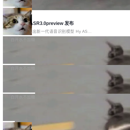
che 量化 + 权重压缩，吞吐量提升 4
代码检索手段（如关键词匹配、目录遍历）仅能
短剧部门，有互联网大厂背景。在公司内部架构
Kimi 和 GLM 是当前最强的大模型系列之一，但
1%，成本降 30%
在语法层面完成文本定位，难以触及代码的语义
调整期间，部门三次通知全员将数据从A集群迁
它们有一个共同的问题：太吃显存了。月之暗面
局
内涵与结构关联，导致开发者使用代码智能体在
移到B集群，王某都回复了"收到"。 他没有迁移
的 Kimi K 系列和智谱的 GLM 都是长上下文、M
理解大规模代码仓时面临显著"代码仓理解"瓶
腾讯混元 Hy ASR3.0preview 发布
数据。2024年9月3日下午4点，他使用此前登录
oE 架构的大模型，好用到让人上瘾，但 GPU 显
颈。 代码仓深度理解服务（以下简称" CodeBas
的账号密码进入A集群，输入了一条被程序员圈
存永远不够用。 Cloudflare 的 Workers AI 团队
腾讯混元正式推出新一代语音识别模型 Hy ASR
e深度理解服务"）是华为云码道（CodeA...
称为"删库跑路"的命令——最高管理员权限、无
一直在跑这些模型的推理。他们在官方博客上发
3.0preview。基于最新一代大语言模型 Hy3 的
白开水不加糖
需确认、强制递归删除。17个小时后，运维人员
了一篇技术文章，详细拆解了三种让大模型在 G
语言理解能力，以及融合了高精度语音识别与深
发现异常并中止进程时，89TB数据已经没了。
Pale Moon 34.3.2 发布，苍月浏览器
PU 上跑得更省、更快的技术手段——KV cache
度语义理解能力，实现了语音识别能力的全面升
删掉的是AI游戏部门的全部开发文件，包括公司
量化、模型权重压缩、以及共享 KV cache 的完
级。 根据介绍，Hy ASR3.0preview 目标在于：
Pale Moon 34.3.2 现已发布，这是一个安全更
自研的多个文生3D和...
整性保护。效果是：吞吐量提升 41%，每 token
让语音识别不再只是听清，而是真正听懂。通过
新和少量网页兼容性修复版本。 Changes/fixe
白开水不加糖
成本降低 30%，精度不变。 FP8 省的不仅是显
先理解你的语境和意图，再把准确的文字直接给
s： 实现了URL.Parse()便捷功能 对浏览器内部
存 KV cache 是推理时最吃显...
到你。从“逐字转写、单点优化”演进为“理解语
PostgreSQL 18/19 新特性深度解读
函数添加了多项边界检查，以避免潜在的越界访
境、兼容场景、一键直出”。 Hy ASR 3.0 previe
问、下溢和溢出。（DiD） 修复了加载和解析内
演讲者分享了一个有趣的实践：面对 PG 18 已
w 不要求标准普通话，方言识别覆盖粤语、吴语
容提供的字体时出现的几个问题 为避免音频加
发布的 Release Notes，他利用 AI 工具（如 Co
白开水不加糖
等 10 大方言片区和 20 余个二级小片区。在开
载、处理和播放过程中可能出现的一系列错误，
pilot）对数千条 commit 日志进行自动分析，先
源评测集中，Hy ASR 3.0 preview 在多语种的
对音频采样频率设定了下限 采样率低于 8kHz
慕尼黑市政府为全职开源项目维护者提
让模型总结出三十余条潜在特性，再逐条要求生
WER（...
供资助
（通常被认为是 "telephone"/"walkie-talkie" 音
成详细解释和代码校验，最终筛选出对用户体感
"在过去大约 10 年的大部分时间里，libexpat 的
质的最低采样率）的音频格式将被拒绝 修复了 C
最强的若干项。对于尚未正式发版的 PG 19，则
维护工作一直与我的日常工作、家务、社交生活
局
SS 圆角虚线样式中可能存在的问题 如果表单中