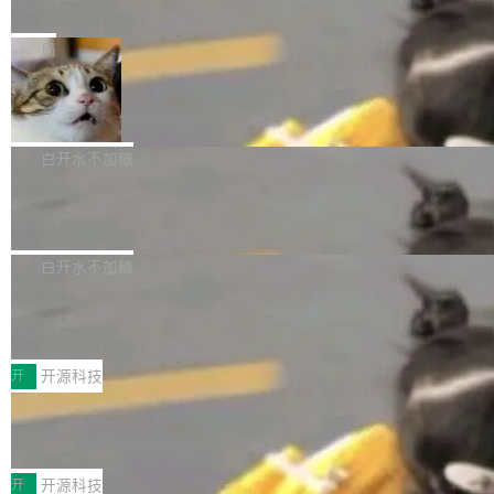
e” 和 Muse Spark 1.2 模型
mmit 之间的空隙里丢失了。 DeltaDB 要做的就
金额高达158.3亿美元，这一单项投入已经逼近
Meta 今天发布了两款 AI 产品：Muse Code，
是把这段空隙补上。 回退到任何一次编辑：Delt
微软同期总资本开支的四成。 与亚马逊、Alpha
一个在终端里运行的编程 agent；Muse Spark
局
aDB 捕获 commit 之间的每一次操作，...
bet、微软以及 Meta 等传统科技巨头相比，Spa
1.2，驱动这个 agent 的新模型。一句话概括：
ceXAI的资金消耗速度尤为引人瞩目。然而，支
美团开源 LoHoSearch，用知识图谱校
你可以用 curl -fsSL https://dev.meta.ai/install.
准 AI 能力认知
撑庞大支出的资金来源却呈现出截然不同的面
sh | bash 安装一个能在大项目里自动规划、写
机器出题的前提，是让机器拥有全局视野。整个
貌。数据显示，微软和 Meta 主要依托充沛的经
代码、验证结果的 AI 终端工具。 据介绍，Muse
构建流程可以分为四个环节：建图 → 控制难度
白开水不加糖
营现金流来覆盖资本开支，其资本支出覆盖率分
Code 是 Meta 的编程 agent 产品。它和市场上
→ 质量把关 → 数据概览。
别达到155% 和106%;而SpaceXAI的经营现金
腾讯开源 UCL-MPComm 通信库
已有的终端编程 agent 在设计理念上有几个明显
流仅能覆盖资本开支的12...
的差异点。 异步后台 agent：Muse Code 有一
腾讯网平团队宣布开源了 UCL-MPComm 通信
个主 agent 循环，外加一组后台 agent。这些后
库，并将作为transport接入Mooncake TENT。
白开水不加糖
台 agent...
该通信库针对AI Memory池化场景的数据传输需
CoStrict入选工信部2025人工智能应用
求进行了深度优化，能够实现数据中心内大规模
典型案例
计算节点间多种内存类型的高性能通信。 UCL-
近日，工信部科技司公示《2025人工智能应用典
MPComm将作为一种传输引擎接入Mooncake T
型案例入选名单》，深信服“面向企业研发场景的
开
开源科技
ENT，实现零拷贝传输性能提升30%、非零拷贝
开源 AI 编程平台 CoStrict 应用”凭借卓越的技术
传输性能最高提升5倍。UCL-MPComm底层基
深信服AI算力网关入选工信部人工智能
创新与落地成效成功入选。 全链路私有化部署，
应用典型案例！
于自研UCL-Engine通信引擎，后续腾讯网平将
助力企业AI研发安全落地 当前，越来越多企业已
前不久，工业和信息化部正式发布《2025年人工
持续开源更多基于UCL-Engine的高性能通信组
经开始引入 AI Coding 工具，通过调用公有云模
智能应用典型案例名单》，集中展示人工智能在
开
开源科技