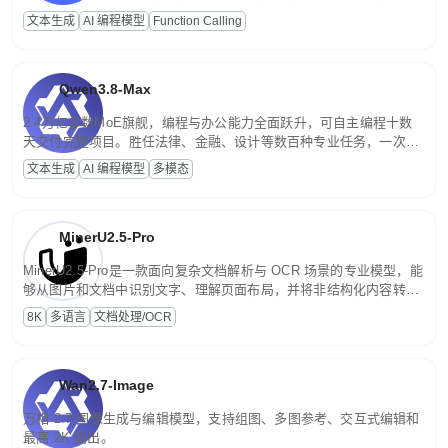
高并发、轻量化任务，适合日常对话、内容创作、基础 RAG、批量
文本生成
AI 编程模型
Function Calling
文案处理等普惠刚需场景。
Qwen3.8-Max
2.4万亿参数MoE旗舰，编程与办公能力全面跃升，可自主编程十数
天交付完整项目。胜任法律、金融、设计等数百种专业任务，一次对
话端到端交付生产级成果。原生视觉理解贯穿规划、执行与验证全流
文本生成
AI 编程模型
多模态
程，支持超长文档与长视频的深度语义解析。长程任务中自主规划与
闭环迭代，持续进化。
MinerU2.5-Pro
MinerU2.5-Pro是一款面向复杂文档解析与 OCR 场景的专业模型，能
够从图片和文档中识别文字、理解页面布局，并将非结构化内容转换
为便于存储、检索和二次处理的结构化结果。
8K
多语言
文档处理/OCR
Wan2.7-Image
万相 2.7 图像生成与编辑模型，支持组图、多图参考、交互式编辑和
最高 2K 输出。