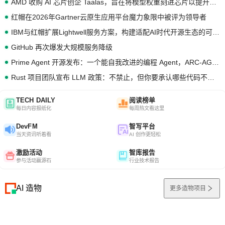
AMD 收购 AI 芯片创企 Taalas，旨在将模型权重刻进芯片以提升推理性能
红帽在2026年Gartner云原生应用平台魔力象限中被评为领导者
IBM与红帽扩展Lightwell服务方案，构建适配AI时代开源生态的可信基础设施
GitHub 再次爆发大规模服务降级
Prime Agent 开源发布：一个能自我改进的编程 Agent，ARC-AGI 3 超越人类专家基线
Rust 项目团队宣布 LLM 政策：不禁止，但你要承认哪些代码不是你写的
TECH DAILY
阅读榜单
每日内容报纸化
每周热文看这里
DevFM
智写平台
当天资讯听着看
AI 创作更轻松
激励活动
智库报告
参与活动赢源石
行业技术报告
AI 造物
更多造物项目