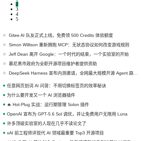
2
3
4
5
Gitee AI 队友正式上线，免费领 500 Credits 体验额度
Simon Willison 重新拥抱 MCP：无状态协议如何改变游戏规则
Jeff Dean 离开 Google：一个时代的结束，一个实验室的开始
慕尼黑市政府为全职开源项目维护者提供资助
DeepSeek Harness 宣布内测邀请，全网最大规模开源 Agent 路演现场诞生
任意网页划词 AI 问答：不用切换标签页的效率秘诀
为什么要开发又一个 AI 浏览器插件
🔥 Hot-Plug 实战：运行期管理 Solon 插件
OpenAI 宣布为 GPT-5.6 Sol 调优，并让免费用户无限用 Luna
许多顶级实验室的人现在几乎不读论文了
xAI 前工程师评现代 AI 领域最重要 Top3 开源项目