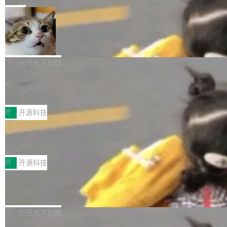
一在人才争夺战中失血的公司。六月，Google
er HE-AAC 960 解码 (DAB+) transpose_cuda
Code 在 X 上发帖：「DeepSeek Flash did 8T
局
连失两员大将：Noam Shazeer 去了 Op...
filter 添加 AMF Frame Rate Converter (vf_frc
tokens on August 1st. 5T of free usage + 3T
_amf) filter SMPTE 2094-50 元数据支持和直
NetBSD 11.0 正式发布
on OpenCode Go.」79.8 万次浏览，连带着 #
通 ProRes RAW VideoToolbox 硬件加速器 AP
DeepSeek一天消耗了8万亿# 上了微博热搜——
NetBSD 11.0 现已正式发布，这是 NetBSD 操
V ...
注意这是 OpenCode 一家的消耗。 OpenCode
作系统的第十八个主要版本。 自 NetBSD 10.1
白开水不加糖
是 Anomaly 出品的 AI 编程工具，套餐 10 美元/
以来的变化 更新亮点： 新增对 RISC-V 处理器
月。用户交了 10 美元，就能用 DeepSeek Flas
2026 ChinaJoy鸿蒙游戏增长臻享会举
架构的支持。NetBSD 11.0 是首个支持 64 位 R
办，鲸鸿动能系统呈现游戏行业解决方
h 随便写代码，按网友说法：「怎么使劲用也用
ISC-V 平台的稳定版本，涵盖一系列基于 StarFi
8月1日，2026 ChinaJoy期间，鸿蒙游戏增长臻
案
不完。」5T 来自免费额度，3T 来自 Go...
ve JH71XX 的设备，例如 VisionFive 2、PINE
享会在上海举办。鸿蒙生态的全场景智慧营销平
开
开源科技
64 STAR64，以及 QEMU。 增强了对 POSIX.1
台鲸鸿动能协同华为游戏中心，面向游戏行业开
-2024 和 C23 编程接口标准的兼容性。 compat
技嘉X3D系列再添新成员 B850 AORU
发者及生态伙伴，系统呈现了平台在游戏领域的
S ELITE X3D主板强化性能体验
_linux(8) 增强了对 Linux 系统调用的支持，包
完整能力版图——从IAP高价值用户的全周期经
面向AMD Ryzen X3D处理器玩家，技嘉X3D系
括 epoll（围绕 kqueue 实现）、POSIX 消息队
营、到IAA游戏的“买变一体”正循环、再到联运与
列主板阵容迎来新成员——B850 AORUS ELITE
开
开源科技
列、...
广告协同的全链路经营闭环，以及面向全球市场
X3D。作为面向主流高性能平台打造的全新主板
的出海增长布局。 华为终端云业务商业化销售负
Zadig v5.0 发布：AI 发布专员与 AI 审
产品，B850 AORUS ELITE X3D延续技嘉在X3
查专员上线
责人在开场致辞中表示，游戏开发者的核心诉求
D平台优化上的技术积累，旨在为游戏玩家带来
我们团队这几天最大的卡点不是 AI 写得不够
已不再是“多一个投放渠道”，而是一套能够持续
更稳定、更高效的装机选择。 B850 AORUS ELI
好，是 AI 写得太好了。 好到审查排期从两天的
白开水不加糖
驱动增长的体系。截至目前，搭载HarmonyOS
TE X3D基于AMD AM5平台打造，支持AMD Ry
活儿拖成了五天。PR 一堆起来没人敢合，发布