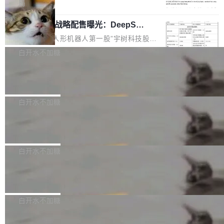
5% RHAE Best@1，超过了 ARC 报告的人类专
覆盖 rust-lang/rust 单一仓库的代码贡献。这不
局
家基线 95.4%。 不是又一个 coding agent 包装
是项目级别的官方立场，目前由五个团队采纳，
宇树科技 IPO 战略配售曝光：DeepSe
器 Prime Agent 的架构和市面上大多数 coding
但它可能是主流开源项目中关于 AI 辅助贡献最
ek 获配 93.3 万股，锁定 36 个月
agent 有本质区别。大多数 agent harness 的设
细致的一份规则。 政策的核心只有一句话：LLM
8月6日晚间，“人形机器人第一股”宇树科技股份
计是基于早期模型的能力—...
可以用来分析、提炼、审阅、建议，但不能用来
有限公司披露IPO发行价格及战略配售结果，杭
白开水不加糖
创作。 具体来说，LLM 生成的代码可以提交，
州深度求索人工智能基础技术研究有限公司（De
但必须满足五个条件：预先安排、非关键、高质
Docker 29.7.2 发布
epSeek）获配93.3399万股，按150.8元/股发行
量、充分测试、充分审查，并且必须披露。LLM
价格计算，认购金额约1.41亿元，股份锁定期为
Docker 29.7.2 现已发布，具体更新内容如下：
不得生成涉及安全性的关键变更，除非作者本身
36个月。 公告显示，本次宇树科技战略配售对
Bug fixes and enhancements 修复多次传递同
白开水不加糖
就是领域专家。即使如此，政策也"强烈不建
象主要包括长期投资机构、与公司业务具有战略
一环境变量时，docker service create和docker
议"这么做。 对于不披露的情况，审核者可以直
合作关系或长期合作愿景的大型企业、科创板保
Apache Fluss 毕业成为顶级项目
service update会发生 panic 的问题。docker/cl
接关闭 PR，无需解释。 政策作者 Jynn Ne...
荐人跟投子公司，以及公司高级管理人员和核心
i#7145 修复了 Docker Engine 29.7.0 中引入的
今年 7 月，Apache Fluss 的毕业提案在 Apach
员工参与设立的专项资产管理计划。其中，Dee
一个回归问题，该问题导致拉取镜像时会拒绝包
e 孵化器项目管理委员会（IPMC）投票中获得
白开水不加糖
pSeek作为与宇树科技具备战略合作关系的企
含绝对 hardlink 目标的镜像（此类镜像由某些镜
全票通过，随后获 Apache 软件基金会董事会批
业，获配股份数量占本次发行数量的2.31%。 除
像构建工具生成）。moby/moby#53305 修复了
马斯克 AI 百科项目 Grokipedia 被曝数
准。今天，Apache 软件基金会正式宣布 Apach
DeepSeek外，腾讯旗下上海启善投资有限公司
月未更新
Docker Engine 29.7.0 中引入的一个回归问
e Fluss 孵化毕业，成为 Apache 顶级项目（TL
埃隆·马斯克推出的AI百科项目 Grokipedia 被曝
获配9...
题，该问题可能导致在旧版 Linux 内核...
P）！这一里程碑不仅标志着 Fluss 迈入新的发
长期停止内容更新，未能实现其作为“AI版维基百
白开水不加糖
展阶段，也将进一步推动流式存储、实时湖仓与
科”替代品的目标。 据 Lawfare 最新调查，自今
AI 数据基础加速融合，为实时数据基础设施的发
Solon I18n：三种解析器，零样板代码
年4月以来，Grokipedia 页面更新功能基本停