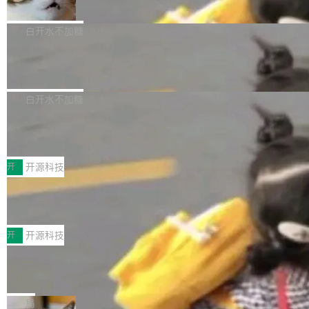
准 AI 能力认知
撑庞大支出的资金来源却呈现出截然不同的面
sh | bash 安装一个能在大项目里自动规划、写
机器出题的前提，是让机器拥有全局视野。整个
貌。数据显示，微软和 Meta 主要依托充沛的经
代码、验证结果的 AI 终端工具。 据介绍，Muse
构建流程可以分为四个环节：建图 → 控制难度
白开水不加糖
营现金流来覆盖资本开支，其资本支出覆盖率分
Code 是 Meta 的编程 agent 产品。它和市场上
→ 质量把关 → 数据概览。
别达到155% 和106%;而SpaceXAI的经营现金
已有的终端编程 agent 在设计理念上有几个明显
腾讯开源 UCL-MPComm 通信库
流仅能覆盖资本开支的12...
的差异点。 异步后台 agent：Muse Code 有一
腾讯网平团队宣布开源了 UCL-MPComm 通信
个主 agent 循环，外加一组后台 agent。这些后
库，并将作为transport接入Mooncake TENT。
白开水不加糖
台 agent...
该通信库针对AI Memory池化场景的数据传输需
CoStrict入选工信部2025人工智能应用
求进行了深度优化，能够实现数据中心内大规模
典型案例
计算节点间多种内存类型的高性能通信。 UCL-
近日，工信部科技司公示《2025人工智能应用典
MPComm将作为一种传输引擎接入Mooncake T
型案例入选名单》，深信服“面向企业研发场景的
开
开源科技
ENT，实现零拷贝传输性能提升30%、非零拷贝
开源 AI 编程平台 CoStrict 应用”凭借卓越的技术
深信服AI算力网关入选工信部人工智能
传输性能最高提升5倍。UCL-MPComm底层基
创新与落地成效成功入选。 全链路私有化部署，
应用典型案例！
于自研UCL-Engine通信引擎，后续腾讯网平将
助力企业AI研发安全落地 当前，越来越多企业已
前不久，工业和信息化部正式发布《2025年人工
持续开源更多基于UCL-Engine的高性能通信组
经开始引入 AI Coding 工具，通过调用公有云模
智能应用典型案例名单》，集中展示人工智能在
开
开源科技
件。 腾讯网平团队在UCL-MPComm中实现了一
型或企业内部部署模型提升研发效率。但随着 AI
各领域的应用成果，覆盖技术底座、行业赋能、
个独立于业务线程的全局通信引擎（Engine），
Coding 从个人辅助工具逐步走向团队级、组织
Jeff Dean 离开 Google：一个时代的结
产品应用、支撑保障、专题等五大方向。深信服
并实...
束，一个实验室的开始
级应用，企业在规模化落地过程中，对安全性、
AI算力网关（AI创新平台）成功入选！ 随着各行
Google 员工编号 20。MapReduce 作者之一。
可控性和代码质量提出了更高要求。 首先是数据
各业的Agent走向规模化建设，算力构成形态逐
Bigtable 作者之一。TensorFlow 的作者之一。
局