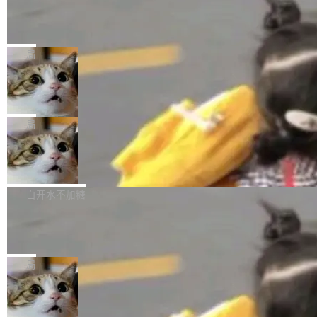
某个软件的源码，在本地构建。修改 agent ...
官方招聘信息中写过一条简洁有力的公式：Mod
Ubuntu 将核心系统包从 deb 转成了 s
单的模型规模升级，而是基于 SenseNova U1
nap
el + Harness = Agent。模型负责理解和推理，
的一次系统性迭代，不仅在同一架构中贯通视觉
Ubuntu 正在把又一个核心系统包从 deb 转为 s
Harness 负责把能力落到真实环境中——调用工
理解、推理、生成与编辑，还仅以 8B-MoT 的轻
nap。这次是 hwctl——一个用来检查 Ubuntu
局
具、读写文件、管理上下文、处理错误、完成闭
量大小，将能力推进到4K、更精细的真实质感、
硬件认证状态的命令行工具。 Canonical 工程师
环。崔添翼招人的标...
更复杂的视觉控制和可持续迭代编辑。 相比 U
Dario Amodei 担心新人来 Anthropic
Alan Griffiths 在邮件列表中说得很直白：「hwc
只为金钱，不为使命
1，U1.5-Lite-Preview 在以下方向上带来了显著
tl 是一个 Ubuntu 专有的包，它和它的依赖项都
顶级 AI 研究员在两家公司之间来回跳，中间只
提升： 原生支持4K图像生成； 更精细的局部纹
是 Ubuntu 专有的，不会用在其他发行版上。」
隔了几天。 Lilian Weng 上周刚宣布因健康原因
局
理、细节与真实世界质感； 更准确的中英文文字
所以 deb 版本的受众实际上为零。既然只有 Ub
离开 Thinking Machines Lab，说自己作为联合
生成与复杂版式组织； 更稳定的图...
untu 用户在用，那用 snap 打包就没什么可纠结
FFmpeg 9.0 发布
创始人的角色「太累了」。几天后，The Inform
的。 从 deb 到 snap 的迁移路径 hwctl 是 rust-
ation 就曝出她将重回 OpenAI，负责递归自我
FFmpeg 9.0 现已发布，包含多项改进。官方更
hwlib 硬件 API 库的一部分，命令行工具负责查
改进方向的研究。她是 Thinking Machines 过
新日志列出的 9.0 版本主要更新内容如下： 扩
白开水不加糖
询 Ubuntu 的硬件认证数据库。...
去一年内第四个离开的联合创始人。 这家由前
展 AMF 色彩转换器 (vf_vpp_amf) 的 HDR 功能
OpenAI CTO Mira Murati 创立的公司，连创始
DeepSeek V4 Flash 单日消耗 8 万亿 t
MP4 muxer 中支持 LCEVC 音轨复用 Playdate
okens 登顶热搜
团队都留不住。 但 Thinking Machines 不是唯
视频编码器和多路复用器 添加 v360_vulkan filt
8 万亿 tokens。一天。一家公司的消耗。 Open
一在人才争夺战中失血的公司。六月，Google
er HE-AAC 960 解码 (DAB+) transpose_cuda
Code 在 X 上发帖：「DeepSeek Flash did 8T
局
连失两员大将：Noam Shazeer 去了 Op...
filter 添加 AMF Frame Rate Converter (vf_frc
tokens on August 1st. 5T of free usage + 3T
_amf) filter SMPTE 2094-50 元数据支持和直
NetBSD 11.0 正式发布
on OpenCode Go.」79.8 万次浏览，连带着 #
通 ProRes RAW VideoToolbox 硬件加速器 AP
DeepSeek一天消耗了8万亿# 上了微博热搜——
NetBSD 11.0 现已正式发布，这是 NetBSD 操