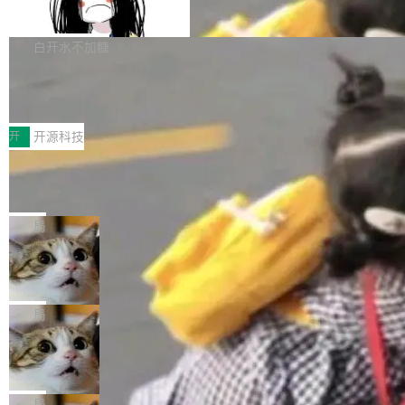
支持 UPDATE、MERGE INTO 与 Iceb
维基百科的替代方案。Lawfare 调查发现，无论
erceptor…五六步之后才能看到第一行翻译文
Apache Doris 4.1 要补齐的，正是缺失的那一
erg V3
热门页面还是低关注度页面，均未出现近期更
本。 Solon 换了个方式。整个 i18n 模块围绕三
半。在已有查询能力的基础上，Doris 进一步支
白开水不加糖
新，相关问题并非局限于特定领域，而是在不同
个解析器、一个注解、一个工具类展开——没有
持了 UPDATE、DELETE、MERGE INTO 等数
主题和访问量页面中普遍存在。 调查人员最初认
XML、没有拦截器注册、没有样板配置。 资源
Testin XAgent：CIO智能测试落地指南
据修改操作、完整的表结构管理与分区演进，以
为，Grokipedia可能只是限...
文件的约定 把文件放到 resources/i18n/ 下： r
及 rewrite_data_files、expire_snapshots 等日
7月30日，TiD2026质量竞争力大会在北京中关
esources/i18n/messages.properties ...
常维护操作，并完整支持 Iceberg V3 格式。
村国家自主创新示范区会议中心开幕。本届大会
开
开源科技
由中关村智联软件服务业质量创新联盟主办，以
让非法状态不可表示：一篇关于 ADT
“智构可信·质创未来——AI原生时代的质量新范
的帖子在 Reddit 火了
式”为主题，直面AI从实验室走向规模化产业落地
有一种东西，一旦用过就回不去了。Alex Fedos
的核心质量命题。会上，《2026智能研发生产力
eev 管它叫"软件设计的基石"。 他说的东西不新
局
工具选型手册》发布，Testin云测的Testin XAge
鲜——代数数据类型（ADT），尤其是和类型
Cloudflare 开源内部企业 AI 平台 Clou
nt智能测试系统入选AI测试领域代表产品。对CI
（sum type）。但他说清楚了一件事：这不是类
dflare OS
O而言，这提示了一个转变：AI测试正在从效率
型系统的学术体操，是日常编码的思维方式。 文
Cloudflare 发布了一个开源项目 Cloudflare O
工具升级为企业的质量基础设施。 CIO面对的新
章从一个简单的例子切入。一个网站的深色主题
S。如果你只看官方博客，你会觉得这是又一
局
现实 过去两年，CIO们的焦虑清单上多了两项：
设置，如果用布尔值 + 可空字段来表示——bool
个"AI 知识库 + 聊天机器人"——每个大厂都在
一是如何让大模型和智能体应用安全地从PoC走
Deno 团队开源 Celld，可自托管的分
ean 表示是否可切换，nullable 的默认模式、浅
做，没什么新鲜的。 但 Kenton Varda 在 Twitte
向生产，二是如何让测试团队跟得上AI应用...
布式 Durable Objects
色方案、深色方案——会产生大量无意义的组
r 上把事情说清楚了： 今天我们发布了 Cloudfla
Ryan Dahl 领导的 Deno 团队推出了最新开源项
合。方案缺了、配置冲突了、全 null 了。要知道
re OS，一个带连接器的聊天机器人，跟其他所
目 Celld，一个能在自己机器上运行 Cloudflare
局