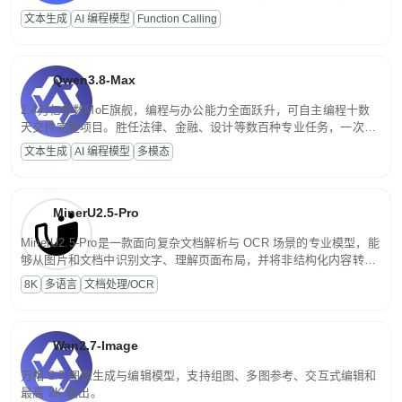
高并发、轻量化任务，适合日常对话、内容创作、基础 RAG、批量
文本生成
AI 编程模型
Function Calling
文案处理等普惠刚需场景。
Qwen3.8-Max
2.4万亿参数MoE旗舰，编程与办公能力全面跃升，可自主编程十数
天交付完整项目。胜任法律、金融、设计等数百种专业任务，一次对
话端到端交付生产级成果。原生视觉理解贯穿规划、执行与验证全流
文本生成
AI 编程模型
多模态
程，支持超长文档与长视频的深度语义解析。长程任务中自主规划与
闭环迭代，持续进化。
MinerU2.5-Pro
MinerU2.5-Pro是一款面向复杂文档解析与 OCR 场景的专业模型，能
够从图片和文档中识别文字、理解页面布局，并将非结构化内容转换
为便于存储、检索和二次处理的结构化结果。
8K
多语言
文档处理/OCR
Wan2.7-Image
万相 2.7 图像生成与编辑模型，支持组图、多图参考、交互式编辑和
最高 2K 输出。