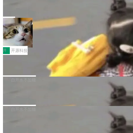
能表现。 在核心规格方面，B850 AO...
码、把关发版这两道关，还得靠人肉扛。 V5.0
竹知了：一个零依赖的单文件 HTML，
方式，以优化查询性能和吞吐量，减少集群中的
把儿时竹蝉玩具搬进浏览器
想让 AI 一起盯。
磁盘寻道和网络调用。 Dgraph v25.4.0 现已发
竹知了（zhuzhiliao）是那种小时候路边摊上几
布，具体更新内容包括： feat(zero)：Zero 现
块钱的玩意儿——一根小竹签，一个竹筒，一头
局
支持 --security superflag（token=...;whitelist
系着涂了松香的线。甩起来，竹膜震动，发出“哇
=...），与 Alpha 版本的格式一致，并据此对其
30倍效率升级：解锁医学影像数据要素
——哇”的蝉鸣声。实物越来越难找了，有开发者
价值化的真实路径
管理 HTTP 端点进行授权。 <blockquote> <p>
把它做成了 Web 玩具，放在 zhuzhiliao.imsai.c
完成一例腹部CT影像标注，张医生过去需要约1
<span><strong>警告：</strong>&nbsp;Zero
c 上，并在 GitHub 开源。 玩法很简单：按住屏
20个小时。他必须在数百张连续影像上，一笔一
开
开源科技
的 admin ...
幕画圈，或者直接甩手机。页面会实时显示转速
笔勾画边界，一层一层识别肌肉组织。如今，使
（圈/秒），声音来自真实竹知了录音的 1.72 秒
Apache Dubbo-go v3.3.2 正式发布
用东软飞标医学影像标注平台，同样的工作缩短
采样，无缝循环。音频解码失败时，还有一套合
至4小时，效率提升30倍。 这组数字背后，改变
这个版本面向生产环境，重心在内核稳定性。我
成兜底——锯齿波振荡器模拟脉冲，并联带通共
的不只是速度，而是把医学影像转化为AI能力的
们彻底收敛了旧配置体系，扩展了 Triple 协议与
白开水不加糖
振峰模拟竹膜和筒腔共鸣。 技术细节上，物理引
路径真正打通了。 大型医院积累的影像数据规模
泛化调用能力，加强了应用级元数据和服务治
擎是绳系质点模型：重力、弹性绳（只拉不
庞大，但不能直接用于训练模型。器官、病灶和
Calibre 9.12 发布，功能强大的开源电
理，同时集中修了并发安全、资源泄漏和热路径
推）、空气阻力，1/240 秒定步长积...
子书工具
组织边界，必须由专业医生逐层识别、标记和校
性能问题。
Calibre 开源项目是 Calibre 官方出的电子书管
正，才能成为机器能理解的高质量数据。医学影
理工具。它可以查看，转换，编辑和分类所有主
白开水不加糖
像AI落地最昂贵的环节，不是算法，是专业医生
流格式的电子书。Calibre 是个跨平台软件，可
的时间。 张医生是某三甲医院放射科副主任医
SwiftUI 问世七年了，为什么开发者还
以在 Linux、Windows 和 macOS 上运行。 Cal
师，牵头一项腹部肌肉影像课题。他需要在数百
在骂它？
ibre 9.12 现已正式发布，此次更新内容如下：
Yakov Manshin 发了一期长达 40 分钟的 YouT