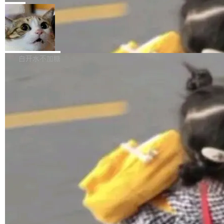
张CT影像上完成像素级精细分割，让系统"...
新功能 macOS：在 Connect/Share 按钮中添加
ube 视频，标题是"SwiftUI 七年后：一个平庸的
局
通过 AirDop 共享书籍的功能 Content server：
故事"。视频核心观点很简单：SwiftUI 发布七年
支持可向服务器后端添加新端点的插件 Edit boo
DBeaver 26.1.4 发布
了，仍然像一个永久公测版。 Manshin 从数据
k：Compress images：添加将 GIF 图像转换为
流、布局系统、API 稳定性、性能、跨平台五个
DBeaver 是一个免费开源的通用数据库工具，适
JPEG/WebP 的选项 ToC Editor：添加一个按
维度逐一批判了 SwiftUI。最让人印象深刻的一
用于开发人员和数据库管理员。DBeaver 26.1.4
白开水不加糖
钮，用于对目录中的条目进...
个论据是：苹果官方的 SwiftUI 教程项目 Land
现已发布，具体更新内容包括： AI 助手： <ul st
marks，用最新 Xcode 在最新 macOS 上构建
yle="margin-left:0; margin-right:0"> <li><span
运行，出来的效果是坏的——侧边栏按钮大小不
style="color:#000000">现在可以通过键盘访问
加载更多
一，界面错位。他说这个问题"两年前就发现了，
AI 聊天功能（添加了一些快捷键）</span></li>
至今没变"。 数据流方面，Manshin 指出 SwiftU
<li><span style="color:#000000">新增了始终
I 的属性包装器演进史...
在新 SQL 控制台中打开 AI 生成的脚本的功能</
span></li> <li><span style="color:#000000...