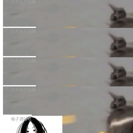
可以用来分析、提炼、审阅、建议，但不能用来
有限公司披露IPO发行价格及战略配售结果，杭
白开水不加糖
创作。 具体来说，LLM 生成的代码可以提交，
州深度求索人工智能基础技术研究有限公司（De
Docker 29.7.2 发布
但必须满足五个条件：预先安排、非关键、高质
epSeek）获配93.3399万股，按150.8元/股发行
量、充分测试、充分审查，并且必须披露。LLM
价格计算，认购金额约1.41亿元，股份锁定期为
Docker 29.7.2 现已发布，具体更新内容如下：
不得生成涉及安全性的关键变更，除非作者本身
36个月。 公告显示，本次宇树科技战略配售对
Bug fixes and enhancements 修复多次传递同
白开水不加糖
就是领域专家。即使如此，政策也"强烈不建
象主要包括长期投资机构、与公司业务具有战略
一环境变量时，docker service create和docker
议"这么做。 对于不披露的情况，审核者可以直
合作关系或长期合作愿景的大型企业、科创板保
Apache Fluss 毕业成为顶级项目
service update会发生 panic 的问题。docker/cl
接关闭 PR，无需解释。 政策作者 Jynn Ne...
荐人跟投子公司，以及公司高级管理人员和核心
i#7145 修复了 Docker Engine 29.7.0 中引入的
今年 7 月，Apache Fluss 的毕业提案在 Apach
员工参与设立的专项资产管理计划。其中，Dee
一个回归问题，该问题导致拉取镜像时会拒绝包
e 孵化器项目管理委员会（IPMC）投票中获得
白开水不加糖
pSeek作为与宇树科技具备战略合作关系的企
含绝对 hardlink 目标的镜像（此类镜像由某些镜
全票通过，随后获 Apache 软件基金会董事会批
业，获配股份数量占本次发行数量的2.31%。 除
像构建工具生成）。moby/moby#53305 修复了
马斯克 AI 百科项目 Grokipedia 被曝数
准。今天，Apache 软件基金会正式宣布 Apach
DeepSeek外，腾讯旗下上海启善投资有限公司
月未更新
Docker Engine 29.7.0 中引入的一个回归问
e Fluss 孵化毕业，成为 Apache 顶级项目（TL
埃隆·马斯克推出的AI百科项目 Grokipedia 被曝
获配9...
题，该问题可能导致在旧版 Linux 内核...
P）！这一里程碑不仅标志着 Fluss 迈入新的发
长期停止内容更新，未能实现其作为“AI版维基百
白开水不加糖
展阶段，也将进一步推动流式存储、实时湖仓与
科”替代品的目标。 据 Lawfare 最新调查，自今
AI 数据基础加速融合，为实时数据基础设施的发
Solon I18n：三种解析器，零样板代码
年4月以来，Grokipedia 页面更新功能基本停
展开启新的篇章。
滞，过去三个月内没有任何条目完成更新，用户
如果你在 Spring Boot 里做过国际化，流程大概
提交的编辑请求也长期处于待处理状态。 Groki
是这样的：配 MessageSource 的 Bean、写 R
梅子酒好吃
pedia 于去年底上线，定位为由人工智能生成内
eloadableResourceBundleMessageSource、
容的百科平台，被马斯克视为传统众包百科网站
Apache Doris 4.1 全面增强 Iceberg：
声明 LocaleResolver、注册 LocaleChangeInt