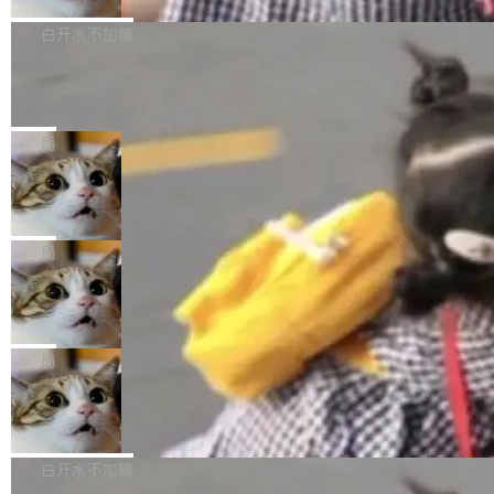
来自中国开发者雷霄骅（Lei Xiaohua）。 对于
外媒近日曝光了亚马逊的多份内部报告显示，AI
P9 patch03及以上版本。 *升级路径：设置 > 搜
很多中国音视频开发者而言，这个名字并不陌
导致公司在多个项目上超支。《金融时报》报道
白开水不加糖
索“软件更新” > 检查更新，即可搜索新版本，下
生。十年前，他通过大量中文技术文章、源码分
称，仅一个项目的成本超支就高达 180 万美元
载安装完成升级即可。 没有...
析和开源示例，让一代开发者第一次真正理解 F
Hugging Face CEO 发声：中国正在开
（约合人民币 1215 万元）。 具体来说，一名工
源模型上碾压我们
Fmpeg，也成为很多人进入音视频开发领域的
程师借助 Anthropic 旗下 Claude Sonnet 模型
"他们正在开源模型上碾压我们。" Hugging Fac
“启蒙老师”。 而今年，恰好是雷霄骅离世十周
编写程序，目标是完成电商平台作者信息与商品
e CEO Clément Delangue 在 CNBC 的采访里
局
年。FFmpeg 社区最终选择用一个大版本的名
列表的数据匹配 —— 一项常规的数据处理任
没有拐弯抹角。他说中国正在赢得 AI 竞赛，而
字，留下了这份纪念。 雷霄骅曾是中国传媒大学
务，最终却产生了 180 万美元的账单，实际支出
当 AI agent 把源码变成了最好的扩展系
且按目前的速度，中国 AI 工具预计在今年底或
数字电视技术方向的博士生，长期从事视频、音
统，开发者工具必须开源
超出原定预算 860%。 更令人意外的是，该项目
2027 年就能追上美国前沿实验室的水平。 Dela
五年前，David Crawshaw 问过很多软件工程师
频技...
最终并未成功落地，而高额算力消耗持续运行长
ngue 把原因归结为一件事：开放协作。中国的
一个问题：你写过什么给自己用的程序？答案几
局
达 5 个月，公司直到财务对账时才察觉异常。这
AI 开发者在一个共享和协作的生态里加速迭代，
乎都是没有。工程师们整天用别人写的程序写程
意味着一个无人看管的 AI 程序，在近半年时间
而美国模型厂商在"闭门造车"。他的原话是 "buil
DeepSeek Harness 宣布内测邀请，全
序给别人用。偶尔有人自己写个博客系统、智能
里日夜不停地"烧钱"。 复盘显示，...
网最大规模开源 Agent 路演现场诞生
ding in silos"——各自为战，互不通气。 这个判
家居控制、家庭实验室，都算稀奇事。 Crawsh
一条内测招募帖，发出去的时候大概没人想到它
断从他嘴里说出来分量不同。Hugging Face 是
aw 是 Shelley 的作者，一个开源 AI coding age
会变成一场开源 Agent 生态的路演。 8月1日，
局
全球最大的开源 AI 平台，上面跑着上百万个模
nt。他最近在博客上写了一篇文章，核心论点很
DeepSeek Harness 团队负责人崔添翼（tiany
型。谁在开源赛道上领先，...
简单：开发者工具必须开源。 理由不是传统的自
商汤 SenseNova U1.5-Lite-Preview
i）在 X 上发帖： 「如果你是 Agent Harness 相
开源
由软件情怀，而是一个跟 AI agent 直接相关的
关开源项目的开发者，希望参加 DeepSeek Har
商汤科技宣布面向社区开源轻量级统一多模态模
技术判断。 两行 prompt 就能个性化任何软件 C
ness 的内测，可以回复或私信联系我。请附上
型的预览版本 SenseNova U1.5-Lite-Preview。
白开水不加糖
rawshaw 给出了两个 prompt。 第一个： "下载
GitHub id 以及开源代表作。」 DeepSeek 曾在
公告称，SenseNova U1.5-Lite-Preview并非简