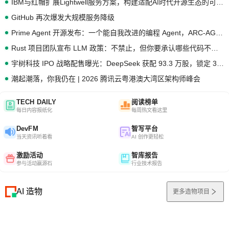
IBM与红帽扩展Lightwell服务方案，构建适配AI时代开源生态的可信基础设施
GitHub 再次爆发大规模服务降级
Prime Agent 开源发布：一个能自我改进的编程 Agent，ARC-AGI 3 超越人类专家基线
Rust 项目团队宣布 LLM 政策：不禁止，但你要承认哪些代码不是你写的
宇树科技 IPO 战略配售曝光：DeepSeek 获配 93.3 万股，锁定 36 个月
潮起潮落，你我仍在 | 2026 腾讯云粤港澳大湾区架构师峰会
TECH DAILY
阅读榜单
每日内容报纸化
每周热文看这里
DevFM
智写平台
当天资讯听着看
AI 创作更轻松
激励活动
智库报告
参与活动赢源石
行业技术报告
AI 造物
更多造物项目