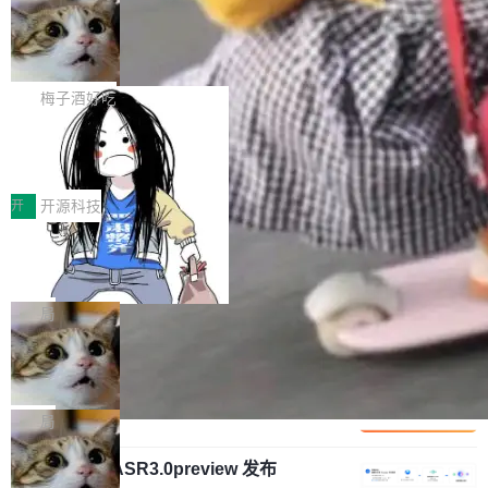
安全与合规要求。对于大多数普通研发场景，公
渐丰富，用户关注的重点也在发生变化：不只是
Gemini 的架构师。Google 首席科学家。 Jeff D
有云模型能够满足快速试用和效率提升的需求。
让AI用起来，还要进一步看清混合算力时代下，
🔥 SolonCode v2026.8.4 发布：界面
ean 在 Google 工作了 27 年后，宣布离职。 他
但对于金融、能源、医疗等对数据安全要求较...
字体可调、22 种语言、记忆搜索增强
Token花在哪里、算力是否被充分利用，以及持
不是一个人走。一同离开的还有 Sanjay Ghema
打开终端就能上岗的全中文编码智能体，这一轮
续增长的AI成本该如何优化。 深信服AI算力网关
wat（Google 员工编号 23，Jeff Dean 二十多
把「看得清、用母语、记得住」三件事一次补
梅子酒好吃
正是围绕这些实际问题，从Token治理和成本治
年的编程搭档，MapReduce 和 Bigtable 的共同
齐。 SolonCode 是什么 SolonCode 是杭州无
理两个方面，让用户的每一份算力都看得清、管
作者）、Quoc Le（Google 大脑核心成员，Se
让“代码语义理解”深度释放AI Coding
耳科技研发的企业级终端编码智能体——一位全
得住、用得稳、省得下、更安全！ 一、从现在开
价值潜能：华为云码道（CodeArts）
q2Seq 和 DocAI 的共同发明人）以及 Oriol Vin
中文驱动的数字员工，自主理解需求、规划步
一、代码仓深度理解技术的作用与价值 在软件工
始，Token使用一目...
代码仓技术解析
yals（Gemini 联合负责人，AlphaSta...
骤、编写代码。不挑模型、不挑平台，curl 一行
程实践中，代码仓是企业核心知识资产的主要载
开
开源科技
装完即用。 开源地址：Gitee · GitCode · GitHu
体。企业级代码仓库通常包含数十万乃至数百万
b 安装 支持 Java 8+（8~26）、macOS / Linu
一条“删库”命令跑 17 小时，算法工程
个文件，其规模远超单次模型调用可承载的上下
师删光 89TB 数据只为干私活
x / Windows / Harmony PC。 # macOS / Linu
文窗口。随着项目规模的持续扩张与代码历史的
最高人民检察院8月4日公布了一起案件：北京一
x / Harmony PC curl -fsSL https://solon.noea
不断累积，代码仓中的模块关系、接口契约、业
名90后算法工程师王某，为了给自己接的私活腾
局
r.org/solon...
务逻辑等关键信息往往分散于数十乃至数百个文
服务器空间，删光了公司AI游戏部门的全部核心
件之中，形成高度复杂的知识关联网络。传统的
Cloudflare 分享推理优化实践：KV ca
数据。 王某2024年1月入职东城区某科技公司AI
che 量化 + 权重压缩，吞吐量提升 4
代码检索手段（如关键词匹配、目录遍历）仅能
短剧部门，有互联网大厂背景。在公司内部架构
Kimi 和 GLM 是当前最强的大模型系列之一，但
1%，成本降 30%
在语法层面完成文本定位，难以触及代码的语义
调整期间，部门三次通知全员将数据从A集群迁
它们有一个共同的问题：太吃显存了。月之暗面
局
内涵与结构关联，导致开发者使用代码智能体在
移到B集群，王某都回复了"收到"。 他没有迁移
的 Kimi K 系列和智谱的 GLM 都是长上下文、M
理解大规模代码仓时面临显著"代码仓理解"瓶
数据。2024年9月3日下午4点，他使用此前登录
腾讯混元 Hy ASR3.0preview 发布
oE 架构的大模型，好用到让人上瘾，但 GPU 显