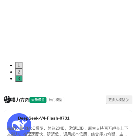
5
0
1
2
3
模力方舟
最新模型
热门模型
更多大模型
DeepSeek-V4-Flash-0731
高效轻量化MoE模型，总参284B，激活13B，原生支持百万超长上下
文能力。推理速度快、延迟低、调用成本低廉，综合能力均衡，主打