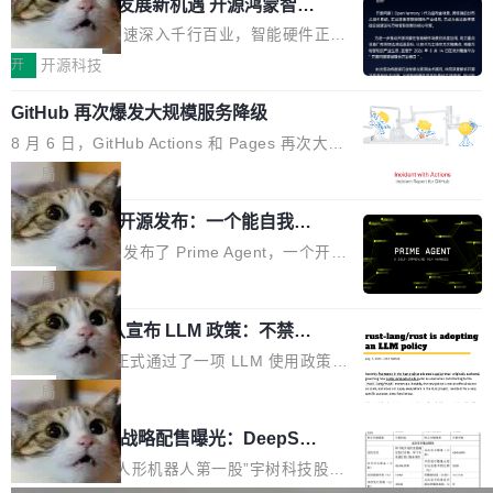
或造假。问题是，作为读者，如果你筛选出那些
共商智能硬件发展新机遇 开源鸿蒙智能
的早期工程师之一，在 Grok 训练基础设施团队
度,案例厚度、全域覆盖、多线协同...
硬件开发者日杭州站即将举行
看起来最令人兴奋的论文，那它们大部分都是过
工作过。近日他在 X 上发了一条帖子，列出了他
随着万物智联加速深入千行百业，智能硬件正从
度宣传的。」 这才是真正的痛点。不是所有论文
认为现代 AI 领域最重要的三个开源项目。 第一
单点设备迈向智能化、网联化、协同化发展。作
开
开源科技
都有问题，是最吸引眼球的那批论文最有问题。
个名字毫无悬念：Flash Attention 2。 Hieu 的
为面向全场景、跨终端的分布式操作系统，开源
他引用的帖子来自 Mathew Shen，一位 ICLR 2
理由很具体。FA 系列不需要解释，但 FA2 是他
GitHub 再次爆发大规模服务降级
鸿蒙通过统一技术底座和分布式能力，为不同类
026 的读者：「看了篇 ...
认为最重要的一个——复杂度恰到好处，刚好能
型智能设备的开发、连接与互联提供关键支撑，
8 月 6 日，GitHub Actions 和 Pages 再次大规
驱动你去学 CuTe，但还没被那些"邪恶的" Hopp
也为产业链企业探索产品创新与商业增长打开新
模服务降级，Actions 完全不可用超过 5 小时，
局
er++ 优化所淹没，足够容易修改和适配。 更关
的空间。 8月14日，开源鸿蒙智能硬件开发者日
webhook 停发，连自托管 runner 也因调度层故
键的是 FA2 的持久性...
（OHDD：OpenHarmony Hardware Develope
Prime Agent 开源发布：一个能自我改
障无法工作。Pages、Copilot code review、C
进的编程 Agent，ARC-AGI 3 超越人类
r Day）将在杭州启航。活动面向智能硬件产业
opilot coding agent 全部受影响。从检测到完全
Prime Intellect 发布了 Prime Agent，一个开源
专家基线
链企业和开发者，邀请行业专家与资深技术顾
恢复，大约 12 小时。 这是 2026 年 8 月的第六
的编程 Agent Harness，核心设计围绕两个抽
局
问，围绕开源鸿蒙技术能力、设备适配、芯片适
起事故，其中四起与 AI/Copilot 服务相关。 Git
象：Recursive Language Model（RLM）和 C
配、功耗与稳定性调优、兼容性测评及统一互联
Hub 员工 kdaigle 在 HN 讨论中贴出了一组数
Rust 项目团队宣布 LLM 政策：不禁
ontinual Harness。在 ARC-AGI 3 基准测试
等内容展开系统讲解和实战交流，帮助企业进一
止，但你要承认哪些代码不是你写的
据：2025 年全年 10 亿次 commit。现在，每周
上，Prime Agent + Opus 5 的组合达到了 95.
Rust 语言项目正式通过了一项 LLM 使用政策，
步了解开源鸿蒙在智能...
2.75 亿次，全年预计 140 亿次。GitHub...
5% RHAE Best@1，超过了 ARC 报告的人类专
覆盖 rust-lang/rust 单一仓库的代码贡献。这不
局
家基线 95.4%。 不是又一个 coding agent 包装
是项目级别的官方立场，目前由五个团队采纳，
宇树科技 IPO 战略配售曝光：DeepSe
器 Prime Agent 的架构和市面上大多数 coding
但它可能是主流开源项目中关于 AI 辅助贡献最
ek 获配 93.3 万股，锁定 36 个月
agent 有本质区别。大多数 agent harness 的设
细致的一份规则。 政策的核心只有一句话：LLM
8月6日晚间，“人形机器人第一股”宇树科技股份
计是基于早期模型的能力—...