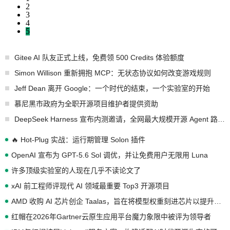
2
3
4
5
Gitee AI 队友正式上线，免费领 500 Credits 体验额度
Simon Willison 重新拥抱 MCP：无状态协议如何改变游戏规则
Jeff Dean 离开 Google：一个时代的结束，一个实验室的开始
慕尼黑市政府为全职开源项目维护者提供资助
DeepSeek Harness 宣布内测邀请，全网最大规模开源 Agent 路演现场诞生
🔥 Hot-Plug 实战：运行期管理 Solon 插件
OpenAI 宣布为 GPT-5.6 Sol 调优，并让免费用户无限用 Luna
许多顶级实验室的人现在几乎不读论文了
xAI 前工程师评现代 AI 领域最重要 Top3 开源项目
AMD 收购 AI 芯片创企 Taalas，旨在将模型权重刻进芯片以提升推理性能
红帽在2026年Gartner云原生应用平台魔力象限中被评为领导者