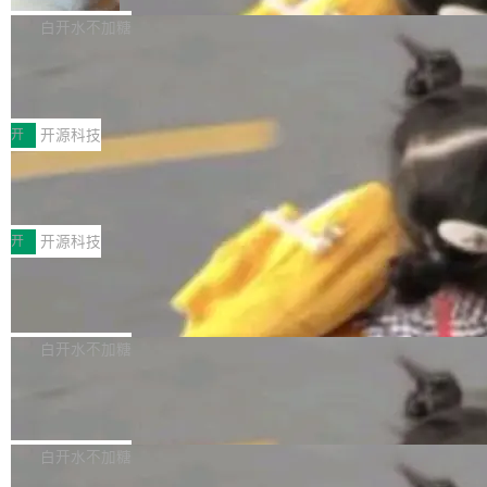
V ...
注意这是 OpenCode 一家的消耗。 OpenCode
作系统的第十八个主要版本。 自 NetBSD 10.1
白开水不加糖
是 Anomaly 出品的 AI 编程工具，套餐 10 美元/
以来的变化 更新亮点： 新增对 RISC-V 处理器
月。用户交了 10 美元，就能用 DeepSeek Flas
2026 ChinaJoy鸿蒙游戏增长臻享会举
架构的支持。NetBSD 11.0 是首个支持 64 位 R
办，鲸鸿动能系统呈现游戏行业解决方
h 随便写代码，按网友说法：「怎么使劲用也用
ISC-V 平台的稳定版本，涵盖一系列基于 StarFi
8月1日，2026 ChinaJoy期间，鸿蒙游戏增长臻
案
不完。」5T 来自免费额度，3T 来自 Go...
ve JH71XX 的设备，例如 VisionFive 2、PINE
享会在上海举办。鸿蒙生态的全场景智慧营销平
开
开源科技
64 STAR64，以及 QEMU。 增强了对 POSIX.1
台鲸鸿动能协同华为游戏中心，面向游戏行业开
-2024 和 C23 编程接口标准的兼容性。 compat
技嘉X3D系列再添新成员 B850 AORU
发者及生态伙伴，系统呈现了平台在游戏领域的
S ELITE X3D主板强化性能体验
_linux(8) 增强了对 Linux 系统调用的支持，包
完整能力版图——从IAP高价值用户的全周期经
面向AMD Ryzen X3D处理器玩家，技嘉X3D系
括 epoll（围绕 kqueue 实现）、POSIX 消息队
营、到IAA游戏的“买变一体”正循环、再到联运与
列主板阵容迎来新成员——B850 AORUS ELITE
开
开源科技
列、...
广告协同的全链路经营闭环，以及面向全球市场
X3D。作为面向主流高性能平台打造的全新主板
的出海增长布局。 华为终端云业务商业化销售负
Zadig v5.0 发布：AI 发布专员与 AI 审
产品，B850 AORUS ELITE X3D延续技嘉在X3
查专员上线
责人在开场致辞中表示，游戏开发者的核心诉求
D平台优化上的技术积累，旨在为游戏玩家带来
我们团队这几天最大的卡点不是 AI 写得不够
已不再是“多一个投放渠道”，而是一套能够持续
更稳定、更高效的装机选择。 B850 AORUS ELI
好，是 AI 写得太好了。 好到审查排期从两天的
白开水不加糖
驱动增长的体系。截至目前，搭载HarmonyOS
TE X3D基于AMD AM5平台打造，支持AMD Ry
活儿拖成了五天。PR 一堆起来没人敢合，发布
6的终端设备已突破7000万台，注册开发者数量
zen 9000/8000/7000系列处理器，并针对X3D
Dgraph v25.4.0 发布，具有图形后端的
窗口推了又推。好到合进 main 分支的代码，我
已突破 1100 万。随着鸿蒙生态汇聚越来越多的
原生 GraphQL 数据库
处理器特性进行平台级优化。其搭载X3D鸡血模
们自己都没看完。 这事不是个例。GitLab 调研
Dgraph 是一个水平可扩展的分布式 GraphQL
高质量游戏...
式2.0，可根据不同使用场景释放处理器潜力，
过 1528 名开发者，85% 说 AI 把瓶颈从写代码
数据库，有一个图形后端。作为一个原生的 Gra
白开水不加糖
帮助玩家在游戏与高负载应用中获得更充分的性
转移到了审代码。 写代码有人替你干了。但审代
phQL 数据库，它严格控制数据在磁盘上的排列