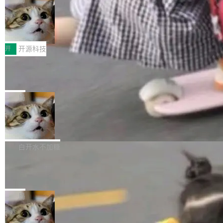
哪些组合有效，作者说，你得靠"文档、校验、或
有科技公司做的一样。只不过，实际上它不一
Workers 和 Durable Objects 的守护进程。 设
者部落知识"。 换个写法。Rust 的 enum，两个
样。这是 Sandstorm.io 的重制版，我十年前的
鲁大师7月新机性能/流畅/AI榜：vivo夺
计思路很直接：每个对象是一个独立的 SQLite
变体：Switchable...
性能、流畅双第一，三星Galaxy Z系列
那个创业公司。不同的是，这次它构建在 Cloudf
数据库，按名称寻址，复制到你自己的 S3 兼容
2026年7月的手机市场，由于存储等硬件成本暴
新折叠缺席
lare Workers 上——我花了九年时间搭建的平台
存储库里。节点之间只通过这个存储库协调——
增，手机厂商的日子也不好过啊，新机速度明显
开
开源科技
——并且深度集成了 AI。这基本上是我十年秘密
没有控制平面，没有共识协议。每个对象自带一
放缓，因此硝烟味淡了许多。新机参数规格除开
计划的顶峰。 十年前，Ken...
个小型数据库，应用天然按分片构建，单个数据
Zed 推出 DeltaDB，一个记录 commit
高价的三星折叠（三星Galaxy Z Fold8 Ultra / Z
之间所有操作的版本控制系统
库的竞争和爆炸半径问题在设计层面就被消除
Fold8 / Z Flip8）外，其余要么是中低端机器，
Zed 编辑器团队发布了新项目——DeltaDB，一
了。 闲置的 cell 会休眠到几乎不占资源。当 cel
例如iQOO Z11i、REDMI Note 17、REDMI No
个在 git commit 之间记录每一次编辑操作的版
局
l 迁移或唤醒时，新宿主从 S3 恢复 SQLite 数据
te 17 Pro、OPPO K15，要么是vivo X300 E这
本控制系统。目前处于 Early Access 阶段。 De
库继续执行。存储库是持久化的唯一真相...
样的次旗舰。 Galaxy Z Fold8 Ultra / Z Fold8 /
SpaceXAI 单季资本开支达 183 亿美元
ltaDB 的核心思路直接写在 landing page 最显
Z Flip8三款折叠屏新机均在7月22日发布，且全
眼的位置：「Software is made between com
根据风险投资人Tomer Tunguz 博客（VC 分
部搭载骁龙8 Elite Gen5 for Galaxy，它们本该
mits」——软件是在 commit 之间写出来的。git
析）披露的最新分析与第二季度业绩报告，Spac
白开水不加糖
是7月性...
只记录了你提交的最终状态，但真正的工作过程
eXAI在上个季度的总资本支出飙升至183.7亿美
——打字、删改、试错、agent 对话——都在 co
Meta 发布终端编程 Agent“Muse Cod
元。其中，绝大部分资金被直接用于 AI 领域，
e” 和 Muse Spark 1.2 模型
mmit 之间的空隙里丢失了。 DeltaDB 要做的就
金额高达158.3亿美元，这一单项投入已经逼近
Meta 今天发布了两款 AI 产品：Muse Code，
是把这段空隙补上。 回退到任何一次编辑：Delt
微软同期总资本开支的四成。 与亚马逊、Alpha
一个在终端里运行的编程 agent；Muse Spark
局
aDB 捕获 commit 之间的每一次操作，...
bet、微软以及 Meta 等传统科技巨头相比，Spa
1.2，驱动这个 agent 的新模型。一句话概括：
ceXAI的资金消耗速度尤为引人瞩目。然而，支
美团开源 LoHoSearch，用知识图谱校
你可以用 curl -fsSL https://dev.meta.ai/install.