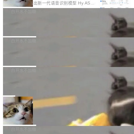
颈。 代码仓深度理解服务（以下简称" CodeBas
的账号密码进入A集群，输入了一条被程序员圈
存永远不够用。 Cloudflare 的 Workers AI 团队
腾讯混元正式推出新一代语音识别模型 Hy ASR
e深度理解服务"）是华为云码道（CodeA...
称为"删库跑路"的命令——最高管理员权限、无
一直在跑这些模型的推理。他们在官方博客上发
3.0preview。基于最新一代大语言模型 Hy3 的
白开水不加糖
需确认、强制递归删除。17个小时后，运维人员
了一篇技术文章，详细拆解了三种让大模型在 G
语言理解能力，以及融合了高精度语音识别与深
发现异常并中止进程时，89TB数据已经没了。
Pale Moon 34.3.2 发布，苍月浏览器
PU 上跑得更省、更快的技术手段——KV cache
度语义理解能力，实现了语音识别能力的全面升
删掉的是AI游戏部门的全部开发文件，包括公司
量化、模型权重压缩、以及共享 KV cache 的完
级。 根据介绍，Hy ASR3.0preview 目标在于：
Pale Moon 34.3.2 现已发布，这是一个安全更
自研的多个文生3D和...
整性保护。效果是：吞吐量提升 41%，每 token
让语音识别不再只是听清，而是真正听懂。通过
新和少量网页兼容性修复版本。 Changes/fixe
白开水不加糖
成本降低 30%，精度不变。 FP8 省的不仅是显
先理解你的语境和意图，再把准确的文字直接给
s： 实现了URL.Parse()便捷功能 对浏览器内部
存 KV cache 是推理时最吃显...
PostgreSQL 18/19 新特性深度解读
到你。从“逐字转写、单点优化”演进为“理解语
函数添加了多项边界检查，以避免潜在的越界访
境、兼容场景、一键直出”。 Hy ASR 3.0 previe
问、下溢和溢出。（DiD） 修复了加载和解析内
演讲者分享了一个有趣的实践：面对 PG 18 已
w 不要求标准普通话，方言识别覆盖粤语、吴语
容提供的字体时出现的几个问题 为避免音频加
发布的 Release Notes，他利用 AI 工具（如 Co
白开水不加糖
等 10 大方言片区和 20 余个二级小片区。在开
载、处理和播放过程中可能出现的一系列错误，
pilot）对数千条 commit 日志进行自动分析，先
源评测集中，Hy ASR 3.0 preview 在多语种的
对音频采样频率设定了下限 采样率低于 8kHz
慕尼黑市政府为全职开源项目维护者提
让模型总结出三十余条潜在特性，再逐条要求生
WER（...
供资助
（通常被认为是 "telephone"/"walkie-talkie" 音
成详细解释和代码校验，最终筛选出对用户体感
"在过去大约 10 年的大部分时间里，libexpat 的
质的最低采样率）的音频格式将被拒绝 修复了 C
最强的若干项。对于尚未正式发版的 PG 19，则
维护工作一直与我的日常工作、家务、社交生活
局
SS 圆角虚线样式中可能存在的问题 如果表单中
通过拉取过去一年内（从 PG 18 Beta1 时间点
和休闲娱乐竞争时间。" 这是 libexpat 维护者 S
的图像元素不在同一个子树中，则它们将不再关
至今）的所有 commit，同样交由 AI 分析提炼。
Firefox 153.0.3 发布
ebastian Pipping 写在博客里的话。8 月 4 日，
联 加...
经过人工复核，准确度令人满意。这一方法也为
他宣布了一个新消息：从 2026 年 8 月 1 日起，
Firefox 153.0.3 现已发布，具体更新内容如
社区爱好者提供了高效跟踪新版本的思路。
他可以全职维护 libexpat 了，最长 6 个月。发
下： New Smart Window 包含多项增强功能：
白开水不加糖