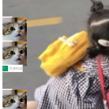
工资的是慕尼黑市政府。 libexpat 是一个 C99
<ul> <li>现在建议列表会显示更多结果，方便用
编写的流式 XML 解析器，MIT 许可证。和 libx
Cloudflare Computer 开源：你的 Age
户查找历史记录和切换到已打开的标签页。（<a
nt 需要一台电脑，而不是一个容器
ml2 一样，它是世界上使用最广泛的 XML 解析
href="https://bugzilla.mozilla.org/show_bug.c
Cloudflare 开源了名为 @cloudflare/computer
库之一。你的操作系统、浏览器、无数的基础设
gi?id=2019042">Bug&nbsp;2019042</a>）</l
的 npm 包。项目的核心论点是：容器不适合 Ag
局
施软件，很可能都在用它。而过去十年，维护它
i> <li>现在，助手可以直接使用 Exa 的网络搜索
ent 计算。真正适合的，是 Isolate。 Cloudflare
的人一直在用业余...
结果回答问题，而无需将问题转交给搜索引擎。
OpenAI 公开邮件和聊天记录回应苹果
工程师在这件事上没什么可谦虚的——他们用 W
诉讼，称“Apple is getting this wron
（<a href="https://bugzilla.mozilla.org/show_
orkers 跑了十年 Isolate。用 CEO Matthew Pri
上个月，苹果一纸诉状把 OpenAI 告上法庭，指
g”
bug.cgi?id=204...
nce 的话说：「我们一生都在用 Isolate 运行代
控其挖角苹果前员工并窃取商业秘密。苹果的诉
局
码，而 AI Agent 不需要容器，它们需要的是 Iso
状把 OpenAI 描述成一个系统性地从前东家挖
late。」 容器为什么不合适 容器的问题在于启动
HUAWEI MatePad Edge上架WorkBu
人、套取机密信息的对手。 OpenAI 没发律师
ddy鸿蒙PC版，说话就能干活的AI办公
和销毁都太重了。一个 Agent 要执行的任务可能
函，也没选择庭外沉默。它在官网贴了一篇博
全能AI工作台WorkBuddy鸿蒙PC版上架HUAWE
搭子
只需要几毫秒的 CPU 时间，但容器从冷启动到
文，标题只有六个字：Apple is getting this wro
I MatePad Edge应用市场，直接下载即可使
开
开源科技
就绪要花数秒。如果未来有十...
ng。 然后，它把邮件往来和 iMessage 聊天记
用，与鸿蒙电脑上的体验一致。值得一提的是，
录全贴了出来。 他发错人了 苹果外部律师 Gabr
FFmpeg 9.0 发布：代号“Lei”，以此纪
这是目前市面上唯一支持平板接入WorkBuddy P
念中国开发者雷霄骅
iel Gross 来自 Weil 律所，2 月 23 日下午 5:53
C版的产品，搭载“人机双写”重磅功能——你写
全球知名开源多媒体框架 FFmpeg 今天正式发
给 OpenAI 总法律顾问 Che Chang 发了封邮
你的，AI写AI的，同屏协作互不干扰。一句话让
布了 9.0 版本。这个版本除了带来新一代音视频
局
件，附了一封长信，要求 OpenAI 配合调查前苹
AI帮你干活，现在开启全新体验！ 温馨提示：
处理能力和硬件加速支持之外，还有一个特殊之
果员工带走机密信...
体验WorkBuddy鸿蒙PC版前，请将 HUAWEI M
亚马逊成本失控：AI 写代码烧掉 1215
处：FFmpeg 9.0 的代号是“Lei”。 这个名字，
万元，超预算 860%
atePad Edge 升级至 HarmonyOS 6.1.0.135S