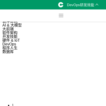
DevOps研发效能
综合
开源资讯
软件资讯
AI & 大模型
大前端
软件架构
开发技能
硬件 & IoT
DevOps
程序人生
数据库
1