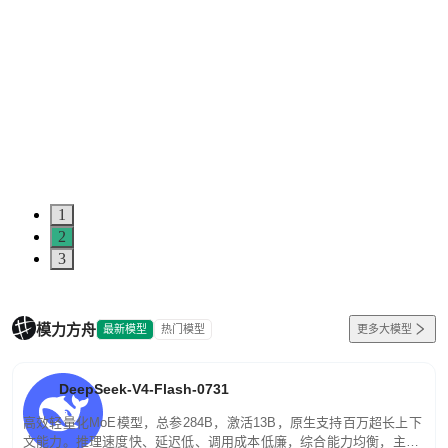
1
2
3
模力方舟
最新模型
热门模型
更多大模型
DeepSeek-V4-Flash-0731
高效轻量化MoE模型，总参284B，激活13B，原生支持百万超长上下
文能力。推理速度快、延迟低、调用成本低廉，综合能力均衡，主打