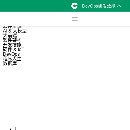
DevOps研发效能
综合
开源资讯
软件资讯
AI & 大模型
大前端
软件架构
开发技能
硬件 & IoT
DevOps
程序人生
数据库
1