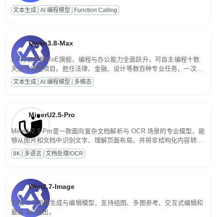
高并发、轻量化任务，适合日常对话、内容创作、基础 RAG、批量
文本生成
AI 编程模型
Function Calling
文案处理等普惠刚需场景。
Qwen3.8-Max
2.4万亿参数MoE旗舰，编程与办公能力全面跃升，可自主编程十数
天交付完整项目。胜任法律、金融、设计等数百种专业任务，一次对
话端到端交付生产级成果。原生视觉理解贯穿规划、执行与验证全流
文本生成
AI 编程模型
多模态
程，支持超长文档与长视频的深度语义解析。长程任务中自主规划与
闭环迭代，持续进化。
MinerU2.5-Pro
MinerU2.5-Pro是一款面向复杂文档解析与 OCR 场景的专业模型，能
够从图片和文档中识别文字、理解页面布局，并将非结构化内容转换
为便于存储、检索和二次处理的结构化结果。
8K
多语言
文档处理/OCR
Wan2.7-Image
万相 2.7 图像生成与编辑模型，支持组图、多图参考、交互式编辑和
最高 2K 输出。