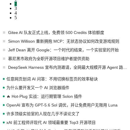
2
3
4
5
Gitee AI 队友正式上线，免费领 500 Credits 体验额度
Simon Willison 重新拥抱 MCP：无状态协议如何改变游戏规则
Jeff Dean 离开 Google：一个时代的结束，一个实验室的开始
慕尼黑市政府为全职开源项目维护者提供资助
DeepSeek Harness 宣布内测邀请，全网最大规模开源 Agent 路演现场诞生
任意网页划词 AI 问答：不用切换标签页的效率秘诀
为什么要开发又一个 AI 浏览器插件
🔥 Hot-Plug 实战：运行期管理 Solon 插件
OpenAI 宣布为 GPT-5.6 Sol 调优，并让免费用户无限用 Luna
许多顶级实验室的人现在几乎不读论文了
xAI 前工程师评现代 AI 领域最重要 Top3 开源项目