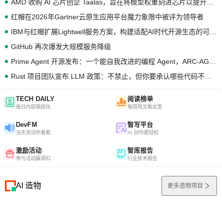
AMD 收购 AI 芯片创企 Taalas，旨在将模型权重刻进芯片以提升推理性能
红帽在2026年Gartner云原生应用平台魔力象限中被评为领导者
IBM与红帽扩展Lightwell服务方案，构建适配AI时代开源生态的可信基础设施
GitHub 再次爆发大规模服务降级
Prime Agent 开源发布：一个能自我改进的编程 Agent，ARC-AGI 3 超越人类专家基线
Rust 项目团队宣布 LLM 政策：不禁止，但你要承认哪些代码不是你写的
TECH DAILY
阅读榜单
每日内容报纸化
每周热文看这里
DevFM
智写平台
当天资讯听着看
AI 创作更轻松
激励活动
智库报告
参与活动赢源石
行业技术报告
AI 造物
更多造物项目