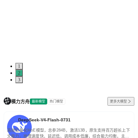
1
2
3
模力方舟
最新模型
热门模型
更多大模型
DeepSeek-V4-Flash-0731
高效轻量化MoE模型，总参284B，激活13B，原生支持百万超长上下
文能力。推理速度快、延迟低、调用成本低廉，综合能力均衡，主打