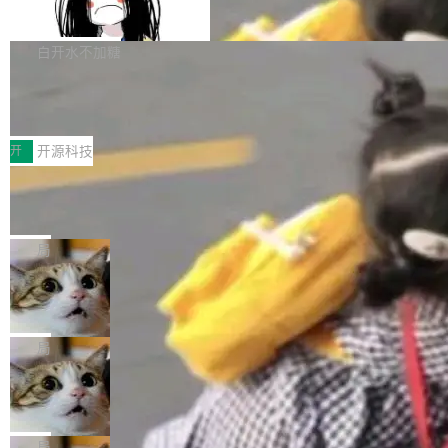
支持 UPDATE、MERGE INTO 与 Iceb
维基百科的替代方案。Lawfare 调查发现，无论
erceptor…五六步之后才能看到第一行翻译文
Apache Doris 4.1 要补齐的，正是缺失的那一
erg V3
热门页面还是低关注度页面，均未出现近期更
本。 Solon 换了个方式。整个 i18n 模块围绕三
半。在已有查询能力的基础上，Doris 进一步支
白开水不加糖
新，相关问题并非局限于特定领域，而是在不同
个解析器、一个注解、一个工具类展开——没有
持了 UPDATE、DELETE、MERGE INTO 等数
主题和访问量页面中普遍存在。 调查人员最初认
XML、没有拦截器注册、没有样板配置。 资源
Testin XAgent：CIO智能测试落地指南
据修改操作、完整的表结构管理与分区演进，以
为，Grokipedia可能只是限...
文件的约定 把文件放到 resources/i18n/ 下： r
及 rewrite_data_files、expire_snapshots 等日
7月30日，TiD2026质量竞争力大会在北京中关
esources/i18n/messages.properties ...
常维护操作，并完整支持 Iceberg V3 格式。
村国家自主创新示范区会议中心开幕。本届大会
开
开源科技
由中关村智联软件服务业质量创新联盟主办，以
让非法状态不可表示：一篇关于 ADT
“智构可信·质创未来——AI原生时代的质量新范
的帖子在 Reddit 火了
式”为主题，直面AI从实验室走向规模化产业落地
有一种东西，一旦用过就回不去了。Alex Fedos
的核心质量命题。会上，《2026智能研发生产力
eev 管它叫"软件设计的基石"。 他说的东西不新
局
工具选型手册》发布，Testin云测的Testin XAge
鲜——代数数据类型（ADT），尤其是和类型
Cloudflare 开源内部企业 AI 平台 Clou
nt智能测试系统入选AI测试领域代表产品。对CI
（sum type）。但他说清楚了一件事：这不是类
dflare OS
O而言，这提示了一个转变：AI测试正在从效率
型系统的学术体操，是日常编码的思维方式。 文
Cloudflare 发布了一个开源项目 Cloudflare O
工具升级为企业的质量基础设施。 CIO面对的新
章从一个简单的例子切入。一个网站的深色主题
S。如果你只看官方博客，你会觉得这是又一
局
现实 过去两年，CIO们的焦虑清单上多了两项：
设置，如果用布尔值 + 可空字段来表示——bool
个"AI 知识库 + 聊天机器人"——每个大厂都在
一是如何让大模型和智能体应用安全地从PoC走
Deno 团队开源 Celld，可自托管的分
ean 表示是否可切换，nullable 的默认模式、浅
做，没什么新鲜的。 但 Kenton Varda 在 Twitte
向生产，二是如何让测试团队跟得上AI应用...
布式 Durable Objects
色方案、深色方案——会产生大量无意义的组
r 上把事情说清楚了： 今天我们发布了 Cloudfla
Ryan Dahl 领导的 Deno 团队推出了最新开源项
合。方案缺了、配置冲突了、全 null 了。要知道
re OS，一个带连接器的聊天机器人，跟其他所
目 Celld，一个能在自己机器上运行 Cloudflare
局