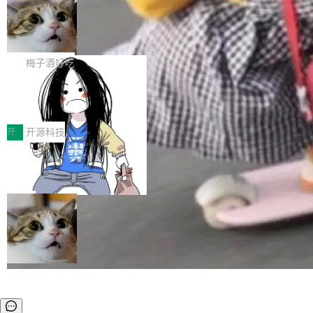
安全与合规要求。对于大多数普通研发场景，公
渐丰富，用户关注的重点也在发生变化：不只是
Gemini 的架构师。Google 首席科学家。 Jeff D
有云模型能够满足快速试用和效率提升的需求。
让AI用起来，还要进一步看清混合算力时代下，
🔥 SolonCode v2026.8.4 发布：界面
ean 在 Google 工作了 27 年后，宣布离职。 他
但对于金融、能源、医疗等对数据安全要求较...
字体可调、22 种语言、记忆搜索增强
Token花在哪里、算力是否被充分利用，以及持
不是一个人走。一同离开的还有 Sanjay Ghema
打开终端就能上岗的全中文编码智能体，这一轮
续增长的AI成本该如何优化。 深信服AI算力网关
wat（Google 员工编号 23，Jeff Dean 二十多
把「看得清、用母语、记得住」三件事一次补
梅子酒好吃
正是围绕这些实际问题，从Token治理和成本治
年的编程搭档，MapReduce 和 Bigtable 的共同
齐。 SolonCode 是什么 SolonCode 是杭州无
理两个方面，让用户的每一份算力都看得清、管
作者）、Quoc Le（Google 大脑核心成员，Se
让“代码语义理解”深度释放AI Coding
耳科技研发的企业级终端编码智能体——一位全
得住、用得稳、省得下、更安全！ 一、从现在开
价值潜能：华为云码道（CodeArts）
q2Seq 和 DocAI 的共同发明人）以及 Oriol Vin
中文驱动的数字员工，自主理解需求、规划步
一、代码仓深度理解技术的作用与价值 在软件工
始，Token使用一目...
代码仓技术解析
yals（Gemini 联合负责人，AlphaSta...
骤、编写代码。不挑模型、不挑平台，curl 一行
程实践中，代码仓是企业核心知识资产的主要载
开
开源科技
装完即用。 开源地址：Gitee · GitCode · GitHu
体。企业级代码仓库通常包含数十万乃至数百万
b 安装 支持 Java 8+（8~26）、macOS / Linu
一条“删库”命令跑 17 小时，算法工程
个文件，其规模远超单次模型调用可承载的上下
师删光 89TB 数据只为干私活
x / Windows / Harmony PC。 # macOS / Linu
文窗口。随着项目规模的持续扩张与代码历史的
最高人民检察院8月4日公布了一起案件：北京一
x / Harmony PC curl -fsSL https://solon.noea
不断累积，代码仓中的模块关系、接口契约、业
名90后算法工程师王某，为了给自己接的私活腾
局
r.org/solon...
务逻辑等关键信息往往分散于数十乃至数百个文
服务器空间，删光了公司AI游戏部门的全部核心
件之中，形成高度复杂的知识关联网络。传统的
数据。 王某2024年1月入职东城区某科技公司AI
代码检索手段（如关键词匹配、目录遍历）仅能
短剧部门，有互联网大厂背景。在公司内部架构
在语法层面完成文本定位，难以触及代码的语义
调整期间，部门三次通知全员将数据从A集群迁
内涵与结构关联，导致开发者使用代码智能体在
移到B集群，王某都回复了"收到"。 他没有迁移
理解大规模代码仓时面临显著"代码仓理解"瓶
数据。2024年9月3日下午4点，他使用此前登录