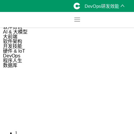
DevOps研发效能
综合
开源资讯
软件资讯
AI & 大模型
大前端
软件架构
开发技能
硬件 & IoT
DevOps
程序人生
数据库
1