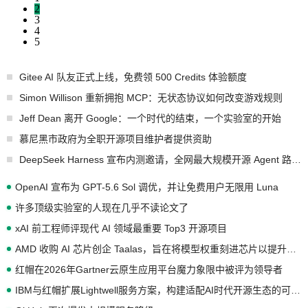
2
3
4
5
Gitee AI 队友正式上线，免费领 500 Credits 体验额度
Simon Willison 重新拥抱 MCP：无状态协议如何改变游戏规则
Jeff Dean 离开 Google：一个时代的结束，一个实验室的开始
慕尼黑市政府为全职开源项目维护者提供资助
DeepSeek Harness 宣布内测邀请，全网最大规模开源 Agent 路演现场诞生
OpenAI 宣布为 GPT-5.6 Sol 调优，并让免费用户无限用 Luna
许多顶级实验室的人现在几乎不读论文了
xAI 前工程师评现代 AI 领域最重要 Top3 开源项目
AMD 收购 AI 芯片创企 Taalas，旨在将模型权重刻进芯片以提升推理性能
红帽在2026年Gartner云原生应用平台魔力象限中被评为领导者
IBM与红帽扩展Lightwell服务方案，构建适配AI时代开源生态的可信基础设施