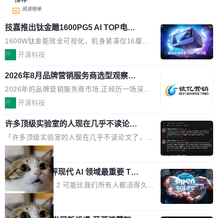
阅读榜单
技嘉推出钛金雕1600PG5 AI TOP电
源：为发烧级主机与本地AI算力打造旗
1600W钛金能效全可视化，机身紧凑仅16厘米
舰供电方案
继2026台北电脑展首度亮相后，技嘉科技近日正
开
开源科技
式发布钛金雕1600PG5 AI TOP电源。这款高端
2026年8月品牌营销服务商选型观察：
电源专为发烧级DIY主机与本地AI算力平台打
从流量思维到品牌资产思维的范式转移
造，整机长度仅16厘米，提供1600W额定功率
2026年的品牌营销服务商市场,正经历一场深刻
与80PLUS钛金能效；支持ATX 3.1与PCIe 5.1
的价值重构。全球全案品牌代理机构市场从2025
开
开源科技
规范，结合服务器级元件、完善供电线材与内置
年的83.1亿美元增长至2026年的86.6亿美元,年
实时LCD监控屏，可充分满足当下高阶PC主机
许多顶级实验室的人现在几乎不读论文
复合增长率达5.44%,预计2032年将突破120亿美
了
的严苛使用需求。 澎湃功率，紧凑机身 钛金雕1
元。数字广告与公共关系相关服务市场更是从20
「许多顶级实验室的人现在几乎不读论文了，而
600PG5 AI TOP具备强悍输出功率，同时实现
25年的8463亿美元扩张至2026年的8763亿美
且他们认为 ICLR/ICML/NeurIPS 充斥着大量过
局
机身尺寸大幅精简。整机长度仅16厘米，属于同
元。数字的背后是一个清晰的事实——品牌对专
度宣传和欺诈。」 OpenAI 研究员 Keller Jorda
功率段机身尺寸十分紧凑的1600W电源产品。小
业化营销服务的需求从未如此迫切。 但市场扩容
xAI 前工程师评现代 AI 领域最重要 Top
n 这条推文引发了广泛讨论。他不是在说风凉
巧机身有效提升市面主流标准A...
3 开源项目
的同时,服务商的竞争逻辑正在改变。2026年Top
话，他是说出了一个圈内人尽皆知但很少公开捅
Flash Attention 2 可能比我们所有人都活得久。
Agency年度合辑的观察指出,“产品”这个离消费
破的事实。 Jordan 随后补充了一句软化声明：
这句话不是来自某个技术博客，而是出自 Hieu
局
者最近的载体,在整个品牌营销层面的权重显著变
「我不认为这些会议上大部分论文都在过度宣传
Pham 的一条推文。Hieu Pham 是谁？他是 xAI
高了。全域营销服务商的竞争正在从规模转向深