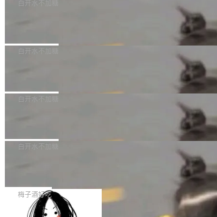
可以用来分析、提炼、审阅、建议，但不能用来
有限公司披露IPO发行价格及战略配售结果，杭
白开水不加糖
创作。 具体来说，LLM 生成的代码可以提交，
州深度求索人工智能基础技术研究有限公司（De
Docker 29.7.2 发布
但必须满足五个条件：预先安排、非关键、高质
epSeek）获配93.3399万股，按150.8元/股发行
量、充分测试、充分审查，并且必须披露。LLM
价格计算，认购金额约1.41亿元，股份锁定期为
Docker 29.7.2 现已发布，具体更新内容如下：
不得生成涉及安全性的关键变更，除非作者本身
36个月。 公告显示，本次宇树科技战略配售对
Bug fixes and enhancements 修复多次传递同
白开水不加糖
就是领域专家。即使如此，政策也"强烈不建
象主要包括长期投资机构、与公司业务具有战略
一环境变量时，docker service create和docker
议"这么做。 对于不披露的情况，审核者可以直
合作关系或长期合作愿景的大型企业、科创板保
Apache Fluss 毕业成为顶级项目
service update会发生 panic 的问题。docker/cl
接关闭 PR，无需解释。 政策作者 Jynn Ne...
荐人跟投子公司，以及公司高级管理人员和核心
i#7145 修复了 Docker Engine 29.7.0 中引入的
今年 7 月，Apache Fluss 的毕业提案在 Apach
员工参与设立的专项资产管理计划。其中，Dee
一个回归问题，该问题导致拉取镜像时会拒绝包
e 孵化器项目管理委员会（IPMC）投票中获得
白开水不加糖
pSeek作为与宇树科技具备战略合作关系的企
含绝对 hardlink 目标的镜像（此类镜像由某些镜
全票通过，随后获 Apache 软件基金会董事会批
业，获配股份数量占本次发行数量的2.31%。 除
像构建工具生成）。moby/moby#53305 修复了
马斯克 AI 百科项目 Grokipedia 被曝数
准。今天，Apache 软件基金会正式宣布 Apach
DeepSeek外，腾讯旗下上海启善投资有限公司
月未更新
Docker Engine 29.7.0 中引入的一个回归问
e Fluss 孵化毕业，成为 Apache 顶级项目（TL
埃隆·马斯克推出的AI百科项目 Grokipedia 被曝
获配9...
题，该问题可能导致在旧版 Linux 内核...
P）！这一里程碑不仅标志着 Fluss 迈入新的发
长期停止内容更新，未能实现其作为“AI版维基百
白开水不加糖
展阶段，也将进一步推动流式存储、实时湖仓与
科”替代品的目标。 据 Lawfare 最新调查，自今
AI 数据基础加速融合，为实时数据基础设施的发
Solon I18n：三种解析器，零样板代码
年4月以来，Grokipedia 页面更新功能基本停
展开启新的篇章。
滞，过去三个月内没有任何条目完成更新，用户
如果你在 Spring Boot 里做过国际化，流程大概
提交的编辑请求也长期处于待处理状态。 Groki
是这样的：配 MessageSource 的 Bean、写 R
梅子酒好吃
pedia 于去年底上线，定位为由人工智能生成内
eloadableResourceBundleMessageSource、
容的百科平台，被马斯克视为传统众包百科网站
Apache Doris 4.1 全面增强 Iceberg：
声明 LocaleResolver、注册 LocaleChangeInt