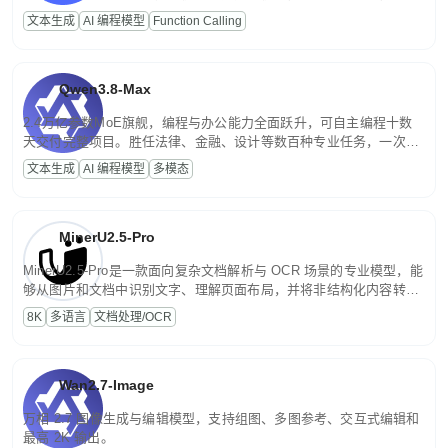
高并发、轻量化任务，适合日常对话、内容创作、基础 RAG、批量
文本生成
AI 编程模型
Function Calling
文案处理等普惠刚需场景。
Qwen3.8-Max
2.4万亿参数MoE旗舰，编程与办公能力全面跃升，可自主编程十数
天交付完整项目。胜任法律、金融、设计等数百种专业任务，一次对
话端到端交付生产级成果。原生视觉理解贯穿规划、执行与验证全流
文本生成
AI 编程模型
多模态
程，支持超长文档与长视频的深度语义解析。长程任务中自主规划与
闭环迭代，持续进化。
MinerU2.5-Pro
MinerU2.5-Pro是一款面向复杂文档解析与 OCR 场景的专业模型，能
够从图片和文档中识别文字、理解页面布局，并将非结构化内容转换
为便于存储、检索和二次处理的结构化结果。
8K
多语言
文档处理/OCR
Wan2.7-Image
万相 2.7 图像生成与编辑模型，支持组图、多图参考、交互式编辑和
最高 2K 输出。