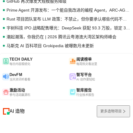
GitHub 再次爆发大规模服务降级
Prime Agent 开源发布：一个能自我改进的编程 Agent，ARC-AGI 3 超越人类专家基线
Rust 项目团队宣布 LLM 政策：不禁止，但你要承认哪些代码不是你写的
宇树科技 IPO 战略配售曝光：DeepSeek 获配 93.3 万股，锁定 36 个月
潮起潮落，你我仍在 | 2026 腾讯云粤港澳大湾区架构师峰会
马斯克 AI 百科项目 Grokipedia 被曝数月未更新
TECH DAILY
阅读榜单
每日内容报纸化
每周热文看这里
DevFM
智写平台
当天资讯听着看
AI 创作更轻松
激励活动
智库报告
参与活动赢源石
行业技术报告
AI 造物
更多造物项目