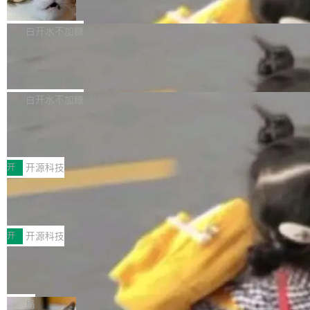
准 AI 能力认知
撑庞大支出的资金来源却呈现出截然不同的面
sh | bash 安装一个能在大项目里自动规划、写
机器出题的前提，是让机器拥有全局视野。整个
貌。数据显示，微软和 Meta 主要依托充沛的经
代码、验证结果的 AI 终端工具。 据介绍，Muse
构建流程可以分为四个环节：建图 → 控制难度
白开水不加糖
营现金流来覆盖资本开支，其资本支出覆盖率分
Code 是 Meta 的编程 agent 产品。它和市场上
→ 质量把关 → 数据概览。
别达到155% 和106%;而SpaceXAI的经营现金
已有的终端编程 agent 在设计理念上有几个明显
腾讯开源 UCL-MPComm 通信库
流仅能覆盖资本开支的12...
的差异点。 异步后台 agent：Muse Code 有一
腾讯网平团队宣布开源了 UCL-MPComm 通信
个主 agent 循环，外加一组后台 agent。这些后
库，并将作为transport接入Mooncake TENT。
白开水不加糖
台 agent...
该通信库针对AI Memory池化场景的数据传输需
CoStrict入选工信部2025人工智能应用
求进行了深度优化，能够实现数据中心内大规模
典型案例
计算节点间多种内存类型的高性能通信。 UCL-
近日，工信部科技司公示《2025人工智能应用典
MPComm将作为一种传输引擎接入Mooncake T
型案例入选名单》，深信服“面向企业研发场景的
开
开源科技
ENT，实现零拷贝传输性能提升30%、非零拷贝
开源 AI 编程平台 CoStrict 应用”凭借卓越的技术
深信服AI算力网关入选工信部人工智能
传输性能最高提升5倍。UCL-MPComm底层基
创新与落地成效成功入选。 全链路私有化部署，
应用典型案例！
于自研UCL-Engine通信引擎，后续腾讯网平将
助力企业AI研发安全落地 当前，越来越多企业已
前不久，工业和信息化部正式发布《2025年人工
持续开源更多基于UCL-Engine的高性能通信组
经开始引入 AI Coding 工具，通过调用公有云模
智能应用典型案例名单》，集中展示人工智能在
开
开源科技
件。 腾讯网平团队在UCL-MPComm中实现了一
型或企业内部部署模型提升研发效率。但随着 AI
各领域的应用成果，覆盖技术底座、行业赋能、
个独立于业务线程的全局通信引擎（Engine），
Coding 从个人辅助工具逐步走向团队级、组织
Jeff Dean 离开 Google：一个时代的结
产品应用、支撑保障、专题等五大方向。深信服
并实...
束，一个实验室的开始
级应用，企业在规模化落地过程中，对安全性、
AI算力网关（AI创新平台）成功入选！ 随着各行
Google 员工编号 20。MapReduce 作者之一。
可控性和代码质量提出了更高要求。 首先是数据
各业的Agent走向规模化建设，算力构成形态逐
Bigtable 作者之一。TensorFlow 的作者之一。
局