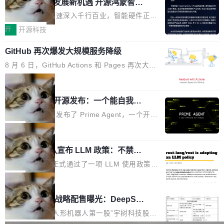
或造假。问题是，作为读者，如果你筛选出那些
共商智能硬件发展新机遇 开源鸿蒙智能
的早期工程师之一，在 Grok 训练基础设施团队
度,案例厚度、全域覆盖、多线协同...
硬件开发者日杭州站即将举行
看起来最令人兴奋的论文，那它们大部分都是过
工作过。近日他在 X 上发了一条帖子，列出了他
随着万物智联加速深入千行百业，智能硬件正从
度宣传的。」 这才是真正的痛点。不是所有论文
认为现代 AI 领域最重要的三个开源项目。 第一
单点设备迈向智能化、网联化、协同化发展。作
开
开源科技
都有问题，是最吸引眼球的那批论文最有问题。
个名字毫无悬念：Flash Attention 2。 Hieu 的
为面向全场景、跨终端的分布式操作系统，开源
他引用的帖子来自 Mathew Shen，一位 ICLR 2
理由很具体。FA 系列不需要解释，但 FA2 是他
GitHub 再次爆发大规模服务降级
鸿蒙通过统一技术底座和分布式能力，为不同类
026 的读者：「看了篇 ...
认为最重要的一个——复杂度恰到好处，刚好能
型智能设备的开发、连接与互联提供关键支撑，
8 月 6 日，GitHub Actions 和 Pages 再次大规
驱动你去学 CuTe，但还没被那些"邪恶的" Hopp
也为产业链企业探索产品创新与商业增长打开新
模服务降级，Actions 完全不可用超过 5 小时，
局
er++ 优化所淹没，足够容易修改和适配。 更关
的空间。 8月14日，开源鸿蒙智能硬件开发者日
webhook 停发，连自托管 runner 也因调度层故
键的是 FA2 的持久性...
（OHDD：OpenHarmony Hardware Develope
Prime Agent 开源发布：一个能自我改
障无法工作。Pages、Copilot code review、C
进的编程 Agent，ARC-AGI 3 超越人类
r Day）将在杭州启航。活动面向智能硬件产业
opilot coding agent 全部受影响。从检测到完全
Prime Intellect 发布了 Prime Agent，一个开源
专家基线
链企业和开发者，邀请行业专家与资深技术顾
恢复，大约 12 小时。 这是 2026 年 8 月的第六
的编程 Agent Harness，核心设计围绕两个抽
局
问，围绕开源鸿蒙技术能力、设备适配、芯片适
起事故，其中四起与 AI/Copilot 服务相关。 Git
象：Recursive Language Model（RLM）和 C
配、功耗与稳定性调优、兼容性测评及统一互联
Hub 员工 kdaigle 在 HN 讨论中贴出了一组数
Rust 项目团队宣布 LLM 政策：不禁
ontinual Harness。在 ARC-AGI 3 基准测试
等内容展开系统讲解和实战交流，帮助企业进一
止，但你要承认哪些代码不是你写的
据：2025 年全年 10 亿次 commit。现在，每周
上，Prime Agent + Opus 5 的组合达到了 95.
Rust 语言项目正式通过了一项 LLM 使用政策，
步了解开源鸿蒙在智能...
2.75 亿次，全年预计 140 亿次。GitHub...
5% RHAE Best@1，超过了 ARC 报告的人类专
覆盖 rust-lang/rust 单一仓库的代码贡献。这不
局
家基线 95.4%。 不是又一个 coding agent 包装
是项目级别的官方立场，目前由五个团队采纳，
宇树科技 IPO 战略配售曝光：DeepSe
器 Prime Agent 的架构和市面上大多数 coding
但它可能是主流开源项目中关于 AI 辅助贡献最
ek 获配 93.3 万股，锁定 36 个月
agent 有本质区别。大多数 agent harness 的设
细致的一份规则。 政策的核心只有一句话：LLM
8月6日晚间，“人形机器人第一股”宇树科技股份
计是基于早期模型的能力—...