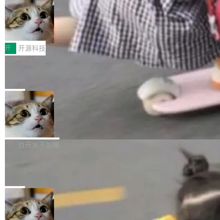
哪些组合有效，作者说，你得靠"文档、校验、或
有科技公司做的一样。只不过，实际上它不一
Workers 和 Durable Objects 的守护进程。 设
者部落知识"。 换个写法。Rust 的 enum，两个
样。这是 Sandstorm.io 的重制版，我十年前的
鲁大师7月新机性能/流畅/AI榜：vivo夺
计思路很直接：每个对象是一个独立的 SQLite
变体：Switchable...
性能、流畅双第一，三星Galaxy Z系列
那个创业公司。不同的是，这次它构建在 Cloudf
数据库，按名称寻址，复制到你自己的 S3 兼容
2026年7月的手机市场，由于存储等硬件成本暴
新折叠缺席
lare Workers 上——我花了九年时间搭建的平台
存储库里。节点之间只通过这个存储库协调——
增，手机厂商的日子也不好过啊，新机速度明显
开
开源科技
——并且深度集成了 AI。这基本上是我十年秘密
没有控制平面，没有共识协议。每个对象自带一
放缓，因此硝烟味淡了许多。新机参数规格除开
计划的顶峰。 十年前，Ken...
个小型数据库，应用天然按分片构建，单个数据
Zed 推出 DeltaDB，一个记录 commit
高价的三星折叠（三星Galaxy Z Fold8 Ultra / Z
之间所有操作的版本控制系统
库的竞争和爆炸半径问题在设计层面就被消除
Fold8 / Z Flip8）外，其余要么是中低端机器，
Zed 编辑器团队发布了新项目——DeltaDB，一
了。 闲置的 cell 会休眠到几乎不占资源。当 cel
例如iQOO Z11i、REDMI Note 17、REDMI No
个在 git commit 之间记录每一次编辑操作的版
局
l 迁移或唤醒时，新宿主从 S3 恢复 SQLite 数据
te 17 Pro、OPPO K15，要么是vivo X300 E这
本控制系统。目前处于 Early Access 阶段。 De
库继续执行。存储库是持久化的唯一真相...
样的次旗舰。 Galaxy Z Fold8 Ultra / Z Fold8 /
SpaceXAI 单季资本开支达 183 亿美元
ltaDB 的核心思路直接写在 landing page 最显
Z Flip8三款折叠屏新机均在7月22日发布，且全
眼的位置：「Software is made between com
根据风险投资人Tomer Tunguz 博客（VC 分
部搭载骁龙8 Elite Gen5 for Galaxy，它们本该
mits」——软件是在 commit 之间写出来的。git
析）披露的最新分析与第二季度业绩报告，Spac
白开水不加糖
是7月性...
只记录了你提交的最终状态，但真正的工作过程
eXAI在上个季度的总资本支出飙升至183.7亿美
——打字、删改、试错、agent 对话——都在 co
Meta 发布终端编程 Agent“Muse Cod
元。其中，绝大部分资金被直接用于 AI 领域，
e” 和 Muse Spark 1.2 模型
mmit 之间的空隙里丢失了。 DeltaDB 要做的就
金额高达158.3亿美元，这一单项投入已经逼近
Meta 今天发布了两款 AI 产品：Muse Code，
是把这段空隙补上。 回退到任何一次编辑：Delt
微软同期总资本开支的四成。 与亚马逊、Alpha
一个在终端里运行的编程 agent；Muse Spark
局
aDB 捕获 commit 之间的每一次操作，...
bet、微软以及 Meta 等传统科技巨头相比，Spa
1.2，驱动这个 agent 的新模型。一句话概括：
ceXAI的资金消耗速度尤为引人瞩目。然而，支
美团开源 LoHoSearch，用知识图谱校
你可以用 curl -fsSL https://dev.meta.ai/install.