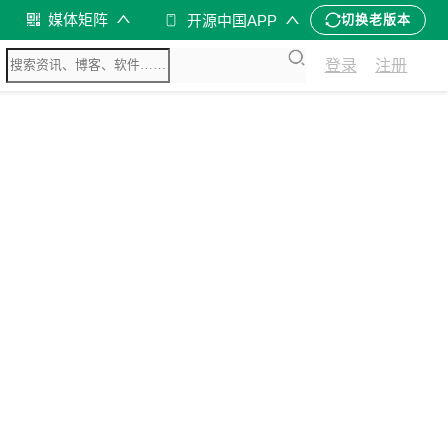
媒体矩阵
开源中国APP
切换老版本
登录
注册