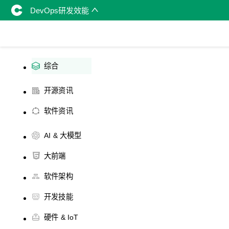
DevOps研发效能
综合
开源资讯
软件资讯
AI & 大模型
大前端
软件架构
开发技能
硬件 & IoT