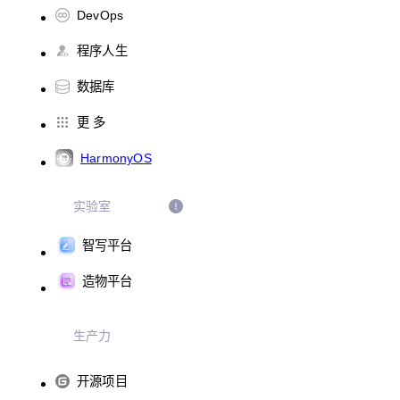
DevOps
程序人生
数据库
更 多
HarmonyOS
实验室
智写平台
造物平台
生产力
开源项目