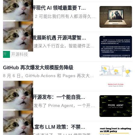
元。数字的背后是一个清晰的事实——品牌对专
度宣传和欺诈。」 OpenAI 研究员 Keller Jorda
功率段机身尺寸十分紧凑的1600W电源产品。小
业化营销服务的需求从未如此迫切。 但市场扩容
xAI 前工程师评现代 AI 领域最重要 Top
n 这条推文引发了广泛讨论。他不是在说风凉
巧机身有效提升市面主流标准A...
3 开源项目
的同时,服务商的竞争逻辑正在改变。2026年Top
话，他是说出了一个圈内人尽皆知但很少公开捅
Flash Attention 2 可能比我们所有人都活得久。
Agency年度合辑的观察指出,“产品”这个离消费
破的事实。 Jordan 随后补充了一句软化声明：
这句话不是来自某个技术博客，而是出自 Hieu
局
者最近的载体,在整个品牌营销层面的权重显著变
「我不认为这些会议上大部分论文都在过度宣传
Pham 的一条推文。Hieu Pham 是谁？他是 xAI
高了。全域营销服务商的竞争正在从规模转向深
或造假。问题是，作为读者，如果你筛选出那些
共商智能硬件发展新机遇 开源鸿蒙智能
的早期工程师之一，在 Grok 训练基础设施团队
度,案例厚度、全域覆盖、多线协同...
硬件开发者日杭州站即将举行
看起来最令人兴奋的论文，那它们大部分都是过
工作过。近日他在 X 上发了一条帖子，列出了他
随着万物智联加速深入千行百业，智能硬件正从
度宣传的。」 这才是真正的痛点。不是所有论文
认为现代 AI 领域最重要的三个开源项目。 第一
单点设备迈向智能化、网联化、协同化发展。作
开
开源科技
都有问题，是最吸引眼球的那批论文最有问题。
个名字毫无悬念：Flash Attention 2。 Hieu 的
为面向全场景、跨终端的分布式操作系统，开源
他引用的帖子来自 Mathew Shen，一位 ICLR 2
理由很具体。FA 系列不需要解释，但 FA2 是他
GitHub 再次爆发大规模服务降级
鸿蒙通过统一技术底座和分布式能力，为不同类
026 的读者：「看了篇 ...
认为最重要的一个——复杂度恰到好处，刚好能
型智能设备的开发、连接与互联提供关键支撑，
8 月 6 日，GitHub Actions 和 Pages 再次大规
驱动你去学 CuTe，但还没被那些"邪恶的" Hopp
也为产业链企业探索产品创新与商业增长打开新
模服务降级，Actions 完全不可用超过 5 小时，
局
er++ 优化所淹没，足够容易修改和适配。 更关
的空间。 8月14日，开源鸿蒙智能硬件开发者日
webhook 停发，连自托管 runner 也因调度层故
键的是 FA2 的持久性...
（OHDD：OpenHarmony Hardware Develope
Prime Agent 开源发布：一个能自我改
障无法工作。Pages、Copilot code review、C
进的编程 Agent，ARC-AGI 3 超越人类
r Day）将在杭州启航。活动面向智能硬件产业
opilot coding agent 全部受影响。从检测到完全
Prime Intellect 发布了 Prime Agent，一个开源
专家基线
链企业和开发者，邀请行业专家与资深技术顾
恢复，大约 12 小时。 这是 2026 年 8 月的第六
的编程 Agent Harness，核心设计围绕两个抽
局
问，围绕开源鸿蒙技术能力、设备适配、芯片适
起事故，其中四起与 AI/Copilot 服务相关。 Git
象：Recursive Language Model（RLM）和 C
配、功耗与稳定性调优、兼容性测评及统一互联
Hub 员工 kdaigle 在 HN 讨论中贴出了一组数
Rust 项目团队宣布 LLM 政策：不禁
ontinual Harness。在 ARC-AGI 3 基准测试
等内容展开系统讲解和实战交流，帮助企业进一
止，但你要承认哪些代码不是你写的
据：2025 年全年 10 亿次 commit。现在，每周
上，Prime Agent + Opus 5 的组合达到了 95.