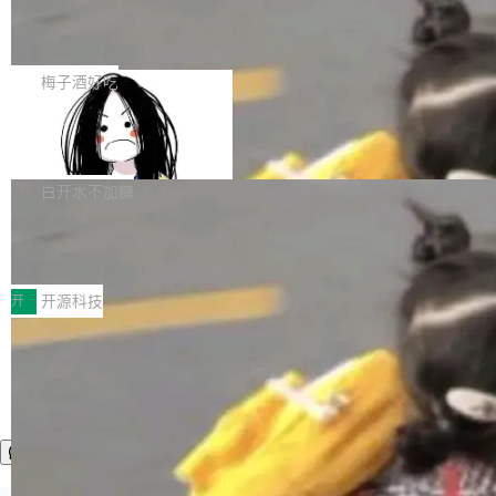
AI 数据基础加速融合，为实时数据基础设施的发
Solon I18n：三种解析器，零样板代码
年4月以来，Grokipedia 页面更新功能基本停
展开启新的篇章。
滞，过去三个月内没有任何条目完成更新，用户
如果你在 Spring Boot 里做过国际化，流程大概
提交的编辑请求也长期处于待处理状态。 Groki
是这样的：配 MessageSource 的 Bean、写 R
梅子酒好吃
pedia 于去年底上线，定位为由人工智能生成内
eloadableResourceBundleMessageSource、
容的百科平台，被马斯克视为传统众包百科网站
Apache Doris 4.1 全面增强 Iceberg：
声明 LocaleResolver、注册 LocaleChangeInt
支持 UPDATE、MERGE INTO 与 Iceb
维基百科的替代方案。Lawfare 调查发现，无论
erceptor…五六步之后才能看到第一行翻译文
Apache Doris 4.1 要补齐的，正是缺失的那一
erg V3
热门页面还是低关注度页面，均未出现近期更
本。 Solon 换了个方式。整个 i18n 模块围绕三
半。在已有查询能力的基础上，Doris 进一步支
白开水不加糖
新，相关问题并非局限于特定领域，而是在不同
个解析器、一个注解、一个工具类展开——没有
持了 UPDATE、DELETE、MERGE INTO 等数
主题和访问量页面中普遍存在。 调查人员最初认
XML、没有拦截器注册、没有样板配置。 资源
Testin XAgent：CIO智能测试落地指南
据修改操作、完整的表结构管理与分区演进，以
为，Grokipedia可能只是限...
文件的约定 把文件放到 resources/i18n/ 下： r
及 rewrite_data_files、expire_snapshots 等日
7月30日，TiD2026质量竞争力大会在北京中关
esources/i18n/messages.properties ...
常维护操作，并完整支持 Iceberg V3 格式。
村国家自主创新示范区会议中心开幕。本届大会
开
开源科技
由中关村智联软件服务业质量创新联盟主办，以
“智构可信·质创未来——AI原生时代的质量新范
式”为主题，直面AI从实验室走向规模化产业落地
的核心质量命题。会上，《2026智能研发生产力
工具选型手册》发布，Testin云测的Testin XAge
nt智能测试系统入选AI测试领域代表产品。对CI
O而言，这提示了一个转变：AI测试正在从效率