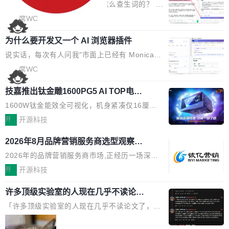
考试规范性。 优化登录状...
的效率秘诀
可以用来做日常 OA，CRM，ERP，业务管理等
背后,折射的是企业面对新兴服务赛道时的集体困
看英文技术文档的时候，你是怎么查生词的？ 我
系统。 勾股OA6.0.2版本主要是对勾股OA 6第
惑——该信谁、看什么、怎么选。 据易观分析
猜大多数人的流程是：选中单词 → Ctrl+C → 切
席WC
一个大版本发布的部分功能细节优化和bug问题
《中国GEO市场产业图谱》数据,2026年中国GE
到翻译标签页 → Ctrl+V → 看翻译 → 切回原
修复的版本，具体更新日志如下： 1、补全新版
O行业规模预计达942亿元,同比增长169.7%。G
为什么要开发又一个 AI 浏览器插件
文。遇到不懂的代码片段，再切到 ChatGPT 问
本的各个审批类型的审批单导出 2、优化各个审
artner同期预测,传统搜索引擎访问量年内将下滑
一下。来回切换几次，思路早断了。 今天介绍的
说实话，每次有人问我"市面上已经有 Monica、
核反确认审批的逻辑，使...
25%,AI载体流量占比突破40%;埃森哲2025年中
开源 Chrome 扩展 AI Helper，有一个划词浮动
Sider、Copilot for Chrome 这些 AI 浏览器插件
席WC
国消费者调研则指出,37%的用户在有明确购买需
工具栏功能，能让你在任意网页选中文本就直接
了，你为什么还要再做一个"，我都觉得这个问题
求时倾向于先问AI。几组数据指向一致:GEO已
用 AI，完全不用切换标签页。 划词工具栏是什
技嘉推出钛金雕1600PG5 AI TOP电
问得好。 因为我自己也是从用户变成开发者的。
从营销"加分项"变成品牌在AI时...
源：为发烧级主机与本地AI算力打造旗
么 安装 AI Helper 后，在任意网页选中文本，选
现有产品的天花板 我用过不少 AI 浏览器插件。
1600W钛金能效全可视化，机身紧凑仅16厘米
舰供电方案
区旁边会自动浮现一个工具栏： 工具 功能 典型
刚开始觉得都挺好——选中一段文字，弹出解
继2026台北电脑展首度亮相后，技嘉科技近日正
开
开源科技
场景 AI 搜索 联网搜索相关信息 看到陌生概念，
释；写邮件时帮你润色；看英文网页给你翻译摘
式发布钛金雕1600PG5 AI TOP电源。这款高端
想快速了解背景 解释 让 AI 解释选中文本 读到
2026年8月品牌营销服务商选型观察：
要。但用久了你会发现，它们本质上都是同一类
电源专为发烧级DIY主机与本地AI算力平台打
费解...
从流量思维到品牌资产思维的范式转移
东西：一个带网页上下文的聊天框。 它们能读取
造，整机长度仅16厘米，提供1600W额定功率
2026年的品牌营销服务商市场,正经历一场深刻
页面的文本，然后把文本丢给大模型，再返回一
与80PLUS钛金能效；支持ATX 3.1与PCIe 5.1
的价值重构。全球全案品牌代理机构市场从2025
开
开源科技
段回答。仅此而已。 这当然有用，但总觉得差点
规范，结合服务器级元件、完善供电线材与内置
年的83.1亿美元增长至2026年的86.6亿美元,年
意思。比如我在一个后台管理系统里，需要填50
许多顶级实验室的人现在几乎不读论文
实时LCD监控屏，可充分满足当下高阶PC主机
复合增长率达5.44%,预计2032年将突破120亿美
个表单字段，每个字段还有联动逻辑；比如我
了
的严苛使用需求。 澎湃功率，紧凑机身 钛金雕1
元。数字广告与公共关系相关服务市场更是从20
「许多顶级实验室的人现在几乎不读论文了，而
想...
600PG5 AI TOP具备强悍输出功率，同时实现
25年的8463亿美元扩张至2026年的8763亿美
且他们认为 ICLR/ICML/NeurIPS 充斥着大量过
局
机身尺寸大幅精简。整机长度仅16厘米，属于同