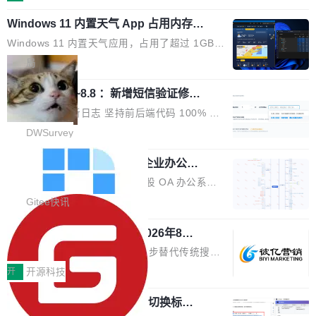
在 5 月发布了 Mythos 5...
wastnet 是一款完全自研、零第三方依赖的轻量
本、华清普智AI孵化器主办，汇聚近2000名产
Windows 11 内置天气 App 占用内存超
级 Java 网络应用框架，核心基于 JDK 原生 NI
业、学术、投资人士，集中展出近百项覆盖AI芯
过 1GB
O 构建 Reactor 多路复用模型，不依赖 Netty、
片、算力、模型、应用全链条创新项目，聚焦AI
Windows 11 内置天气应用，占用了超过 1GB
Tomcat 等任何第三方网络库。其 HTTP/2 协议
技术产业化落地与资本对接，呈现当前国内AI前
内存。 Notebookcheck 的测试发现这个数字
局
栈从 HPACK、Huffman 到 ALPN 均为自主实
沿技术突破与商业化最新进展。 活动围绕AI学术
时，反复确认了多次。不是 100MB，不是 500
现，在基准测试中与 Un...
研究与产业落地融合展开多维度研讨。星连资本
调问更新7.26~8.8 ：新增短信验证修
MB，是 1 个 G。一个显示天气的应用。 Windo
改，考试能力升级
创始合伙人张鸣晨表示，AI产业化是长期产融结
ws 内置应用臃肿早就是老话题了，但一款天气
DWSurvey 更新日志 坚持前后端代码 100% 开
合过程，早期优质技术项目需持续资本与产业资
应用占用内存就超过 1G 还是过于离谱——问题
源助力企业建设自主可控的问卷调研系统 官网地
DWSurvey
源赋能，助力创新从概念走向落地。现场青年学
出在 WebView2。微软的天气 App 本质上是一
址www.diaowen.net ➔ 源码下载Gitee 仓库 ➔
者、产业专家、投资人围绕AI前沿技术瓶颈、行
个嵌在 Edge WebView 里的网页。它不是一个
勾股 OA v6.0.2 已经发布，企业办公系
本次更新新增短信验证修改已答问卷功能，提升
业固有认知重构等议题展开跨界对话，聚焦行业
统
「应用」，它是一个运行在浏览器引擎里的网
答卷安全性；同时升级考试能力，完善填空题判
勾股 OA v6.0.2 已经发布。 勾股 OA 办公系统
真实痛点与突破方向...
页，外面套了一层 Windows 的壳。 WebView2
分、防切屏等功能体验，并优化多项产品细节，
是一款简单实用的开源的企业办公系统。系统集
Gitee快讯
本身就是个内存大户。它加载了完整的 Edge 渲
提升整体使用体验。 新增功能 01. 新增验证手
成了系统设置、附件管理、人事管理、行政管
染引擎，包括 JavaScript 引擎...
机号后查看、修改已答问卷功能 02. 新增填空题
942亿赛道如何选对伙伴？2026年8月G
理、消息管理、资产管理、企业公告、知识网
EO公司推荐
判分功能 03. 添加协作管理员支持树形结构选择
盘、审批流程设置、办公审批、工作计划、工作
当DeepSeek、豆包等大模型逐步替代传统搜索
体验优化与修复 •页面与体验优化 优化工作台首
汇报、工作日志、日常办公、财务管理、客户管
成为用户获取信息的主要入口,品牌竞争的逻辑变
开
开源科技
页 UI 展示效果，提升页面使用体验。 优化防切
理、合同管理、项目管理、任务管理等功能模
了:不再是争抢关键词排名,而是想办法进入AI脱
屏提醒规则，调整为每次切屏均触发提示，提升
块。系统简约，易于功能扩展，方便二次开发，
任意网页划词 AI 问答：不用切换标签页
口而出的那个答案。"GEO公司推荐"这个搜索词