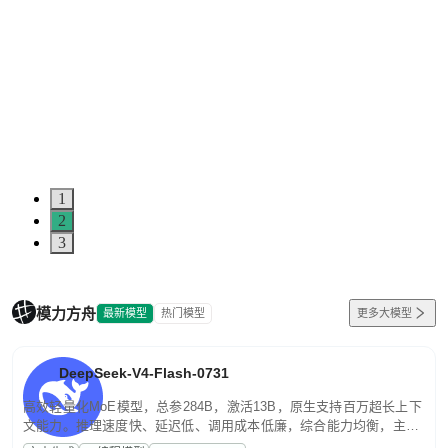
1
2
3
模力方舟
最新模型
热门模型
更多大模型
DeepSeek-V4-Flash-0731
高效轻量化MoE模型，总参284B，激活13B，原生支持百万超长上下
文能力。推理速度快、延迟低、调用成本低廉，综合能力均衡，主打
高并发、轻量化任务，适合日常对话、内容创作、基础 RAG、批量