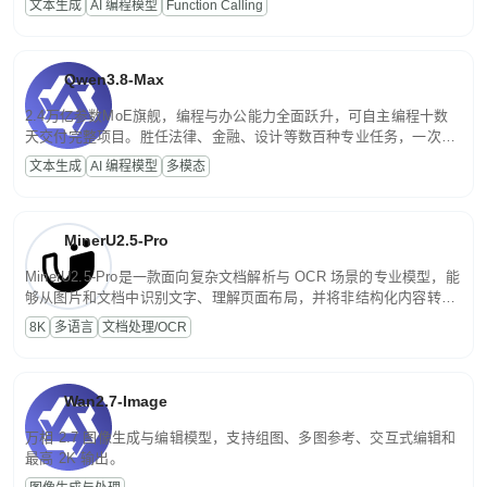
文本生成
AI 编程模型
Function Calling
文案处理等普惠刚需场景。
Qwen3.8-Max
2.4万亿参数MoE旗舰，编程与办公能力全面跃升，可自主编程十数
天交付完整项目。胜任法律、金融、设计等数百种专业任务，一次对
话端到端交付生产级成果。原生视觉理解贯穿规划、执行与验证全流
文本生成
AI 编程模型
多模态
程，支持超长文档与长视频的深度语义解析。长程任务中自主规划与
闭环迭代，持续进化。
MinerU2.5-Pro
MinerU2.5-Pro是一款面向复杂文档解析与 OCR 场景的专业模型，能
够从图片和文档中识别文字、理解页面布局，并将非结构化内容转换
为便于存储、检索和二次处理的结构化结果。
8K
多语言
文档处理/OCR
Wan2.7-Image
万相 2.7 图像生成与编辑模型，支持组图、多图参考、交互式编辑和
最高 2K 输出。