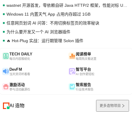
wastnet 开源首发，零依赖自研 Java HTTP/2 框架，性能对标 Undertow !
Windows 11 内置天气 App 占用内存超过 1GB
任意网页划词 AI 问答：不用切换标签页的效率秘诀
为什么要开发又一个 AI 浏览器插件
🔥 Hot-Plug 实战：运行期管理 Solon 插件
TECH DAILY
阅读榜单
每日内容报纸化
每周热文看这里
DevFM
智写平台
当天资讯听着看
AI 创作更轻松
激励活动
智库报告
参与活动赢源石
行业技术报告
AI 造物
更多造物项目