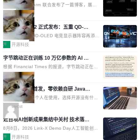
有依赖，没有网络请求。屏幕上每个形状都是 C
PT-5.6 Sol，成本降到 1/100
代码但你改不了，改了也刷不进去。 为什么 AO
的 Jira 工单和 Confluence 文档，全程不需要任
Neon 和 Castform 联合发布了一篇博客，展示
anvas 上纯手...
SP 不够用了 Runarcn 列举了几条他离开 Andro
何人工审批。 更值得注意的是，这个漏洞在 5
了一个惊人的结果：一个 4B 参数的开源模型，
局
id 的具体理由： Google Pla...
月 23 日就报告给了 Atlassian，两个多月过去
经过 RL 后训练之后，在检索任务上的准确率追
了，公司除了表示"感谢"并分配了一个 case nu
技嘉 GO27Q32 正式发布：五重 QD-OL
平了 GPT-5.6 Sol，但每次请求的成本只有对方
ED 面板加持，320Hz 极速与影院级画
mber 之外，再没有任何实质性回应。Rovo 至
的 1/100。 具体来说，GPT-5.6 Sol 做一次典型
技嘉科技旗下 QD-OLED 电竞显示器阵容再添旗
面兼得
今仍处于漏洞未修复状态。 攻击链路 攻击链并
的多轮搜索请求需要超过 10 秒，端到端成本约
舰新作。GO27Q32 将于 2026 年 9 月 15 日正
开
开源科技
不复杂。 受害者给 Rovo 提了一个正...
0.03 美元。对于需要反复搜索的 agent 工作流
式上市，以 27 英寸 QHD 分辨率、三星显示 Pe
来说，这个速度和成本都"高得让人没法用"。而
字节跳动正在训练 10 万亿参数的 AI 模
nta Tandem 五重发光架构为核心，为高端玩家
型
4B 开源模型在推理速度上快了几个数量级，成
打造速度与画质不妥协的沉浸体验。 GO27Q32
根据 Financial Times 的报道，字节跳动正在训
本低了两三个数量级。 问题在于，小模型开箱即
搭载三星最新 QD-OLED 面板，采用 5 层串联
练一个 10 万亿参数的 AI 模型，目前处于预训练
局
用时的检索能力确实远不如闭源前沿模型。差距
式发光结构，并装配全新 ObsidianShield 抗反
阶段。 10 万亿是什么概念？Anthropic 目前最
在哪？就在 RL 后训练。 从 RAG 到 agentic...
射镀膜，黑阶表现提升可达40%，并将表面硬度
wastnet 开源首发，零依赖自研 Java H
大的模型 Mythos 5 约 8 万亿参数。DeepSeek
TTP/2 框架，性能对标 Undertow !
由2H升級至3H，画面对比度与强度都提升的同
V4-Pro 是 1.6 万亿。月之暗面的 Kimi K3 是 2.
这个项目一直是个人在使用，选择开源没有什么
时还具有 320Hz 刷新率与 0.03ms GTG 灰阶响
8 万亿。美团 LongCat-2.0 是 1.6 万亿。字节
动机理由，就是想开源了，如果非要说一个，那
wycst
应时间，从源头消除拖影与动态模糊。 1.突破 O
跳动的这个未命名模型，直接跳到了 10 万亿。
就是它多少弥补了国产 Java 自研 HTTP/2 框架
LED 画质局限，暗部细节...
近百项AI创新成果集结中关村 技术落地
预训练通常需要 3 到 6 个月，之后还有微调阶
这块空白——放眼国产 Java 生态，能拿出手的
与产业迭代提速
段。按这个时间线，最早可能在 2026 年底或 2
HTTP/2 网络框架，要么闭源，要么底层建立在
8月8日，2026 Link-X Demo Day人工智能创新
027 年初发布。 这个节点很微妙。Anthropic 刚
Netty 之上，真正自研的 Java 实现几乎没有。
项目展在北京中关村举办。本次活动由星连资
开
开源科技