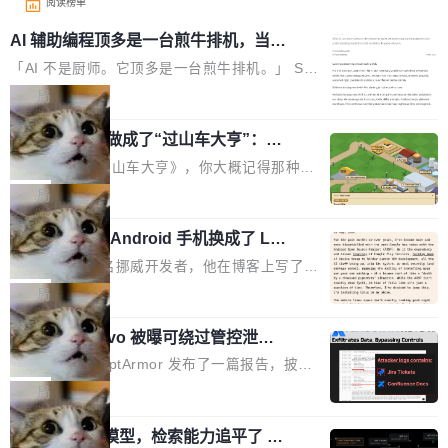
阅读榜单
AI 辅助编程顶多是一台煎牛排机，当不
了厨师
「AI 不是厨师。它顶多是一台煎牛排机。」 Ser
hii Sydorets 写了一篇博客，把 AI 辅助编程比作
局
煎牛排——任何人都能把肉扔进锅里弄熟，但要
他把芯片制造做成了“过山车大亨”：一
稳定产出真正好的结果，需要真正的理解。机器
个浏览器里的半导体工厂
能按食谱重复操作、规模化产出，但它不知道你
如果你玩过《过山车大亨》，你大概记得那种俯
脑子里到底想要什么，除非你把想法翻译成明确
瞰视角——小人在公园里走来走去，游乐设施运
局
的需求。 文章的核心论点很简单：AI 让你更
转着，一切都在你的注视下运行。现在想象同样
快，但快不等于好。 它能自动化重复劳动、生成
一名开发者将 Android 手机换成了 Lin
的视角，但公园里不是过山车，而是一座完整的
ux，称“AOSP 已死”
代码起点、解释逻辑，但它经常自信地给出错误
芯片制造工厂。 这就是 Chip Tycoon。 一个黄
Runarcn 是一名挪威开发者，他在博客上写了一
结果——「一块焦炭，上面放了一枝百里香，然
色的小车载着一片硅晶圆，穿过 20 栋建筑，从
篇文章，标题很直白：《I'm switching my phon
局
后告诉你这是三分熟。」 判断力仍然是不可替代
石英砂一路走到封装好的芯片。晶圆在每一站都
e from Android to Linux》。 他的核心论点很简
的。AI「不能替你定义什么是好，不能决定哪些
会发生肉眼可见的变化——长晶体、抛光、涂光
Atlassian Rovo 被曝可绕过管控泄露 J
单：AOSP（Android Open Source Project）
取舍可以接受」，也看不出来什么时候结果在技
ira 和 Confluence 数据，厂商两个月没
刻胶、蚀刻、离子注入、铜互联。公园中央是一
已经死了。不是技术上死了，而是作为一个真正
安全公司 PromptArmor 发布了一篇报告，披露
术上正确、但方向完...
回复
个环形路线，因为芯片制造需要把光刻流程重复
的开源项目死了。Google 把越来越多的核心功
Atlassian 的 AI agent Rovo 存在严重的数据泄
局
大约 60 次，每次一层。动画里简化为 4 圈。 整
能从 AOSP 移到了闭源的 Google Play Service
露漏洞：攻击者可以通过 indirect prompt inject
个项目只有一个 HTML 文件。没有构建步骤，没
s 里，设备树和内核源码被厂商锁死，你能看到
一个 4B 开源模型，检索能力追平了 G
ion（间接提示注入）窃取整个 Atlassian 租户内