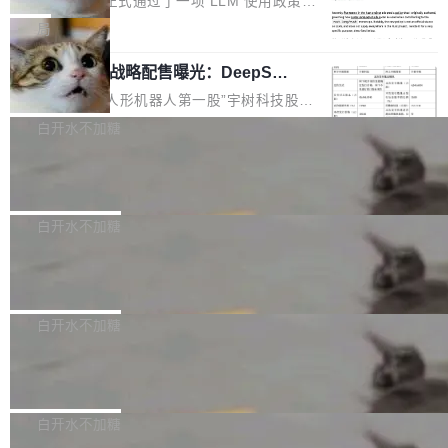
Rust 语言项目正式通过了一项 LLM 使用政策，
步了解开源鸿蒙在智能...
2.75 亿次，全年预计 140 亿次。GitHub...
5% RHAE Best@1，超过了 ARC 报告的人类专
覆盖 rust-lang/rust 单一仓库的代码贡献。这不
局
家基线 95.4%。 不是又一个 coding agent 包装
是项目级别的官方立场，目前由五个团队采纳，
器 Prime Agent 的架构和市面上大多数 coding
宇树科技 IPO 战略配售曝光：DeepSe
但它可能是主流开源项目中关于 AI 辅助贡献最
ek 获配 93.3 万股，锁定 36 个月
agent 有本质区别。大多数 agent harness 的设
细致的一份规则。 政策的核心只有一句话：LLM
8月6日晚间，“人形机器人第一股”宇树科技股份
计是基于早期模型的能力—...
可以用来分析、提炼、审阅、建议，但不能用来
有限公司披露IPO发行价格及战略配售结果，杭
白开水不加糖
创作。 具体来说，LLM 生成的代码可以提交，
州深度求索人工智能基础技术研究有限公司（De
Docker 29.7.2 发布
但必须满足五个条件：预先安排、非关键、高质
epSeek）获配93.3399万股，按150.8元/股发行
量、充分测试、充分审查，并且必须披露。LLM
价格计算，认购金额约1.41亿元，股份锁定期为
Docker 29.7.2 现已发布，具体更新内容如下：
不得生成涉及安全性的关键变更，除非作者本身
36个月。 公告显示，本次宇树科技战略配售对
Bug fixes and enhancements 修复多次传递同
白开水不加糖
就是领域专家。即使如此，政策也"强烈不建
象主要包括长期投资机构、与公司业务具有战略
一环境变量时，docker service create和docker
议"这么做。 对于不披露的情况，审核者可以直
Apache Fluss 毕业成为顶级项目
合作关系或长期合作愿景的大型企业、科创板保
service update会发生 panic 的问题。docker/cl
接关闭 PR，无需解释。 政策作者 Jynn Ne...
荐人跟投子公司，以及公司高级管理人员和核心
i#7145 修复了 Docker Engine 29.7.0 中引入的
今年 7 月，Apache Fluss 的毕业提案在 Apach
员工参与设立的专项资产管理计划。其中，Dee
一个回归问题，该问题导致拉取镜像时会拒绝包
e 孵化器项目管理委员会（IPMC）投票中获得
白开水不加糖
pSeek作为与宇树科技具备战略合作关系的企
含绝对 hardlink 目标的镜像（此类镜像由某些镜
全票通过，随后获 Apache 软件基金会董事会批
业，获配股份数量占本次发行数量的2.31%。 除
像构建工具生成）。moby/moby#53305 修复了
马斯克 AI 百科项目 Grokipedia 被曝数
准。今天，Apache 软件基金会正式宣布 Apach
DeepSeek外，腾讯旗下上海启善投资有限公司
月未更新
Docker Engine 29.7.0 中引入的一个回归问
e Fluss 孵化毕业，成为 Apache 顶级项目（TL
埃隆·马斯克推出的AI百科项目 Grokipedia 被曝
获配9...
题，该问题可能导致在旧版 Linux 内核...
P）！这一里程碑不仅标志着 Fluss 迈入新的发
长期停止内容更新，未能实现其作为“AI版维基百
白开水不加糖
展阶段，也将进一步推动流式存储、实时湖仓与
科”替代品的目标。 据 Lawfare 最新调查，自今