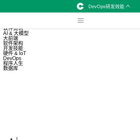
DevOps研发效能
综合
开源资讯
软件资讯
AI & 大模型
大前端
软件架构
开发技能
硬件 & IoT
DevOps
程序人生
数据库
1