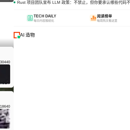
Rust 项目团队宣布 LLM 政策：不禁止，但你要承认哪些代码
TECH DAILY
阅读榜单
每日内容报纸化
每周热文看这里
AI 造物
I生成
30440
18640
I生成