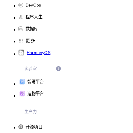
DevOps
程序人生
数据库
更 多
HarmonyOS
实验室
智写平台
造物平台
生产力
开源项目