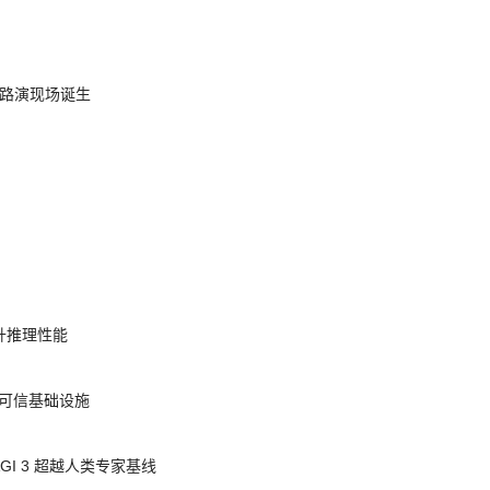
nt 路演现场诞生
提升推理性能
态的可信基础设施
AGI 3 超越人类专家基线