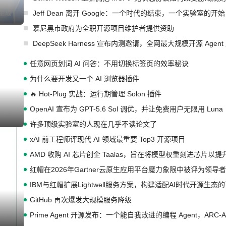
Jeff Dean 离开 Google：一个时代的结束，一个实验室的开始
I生成
慕尼黑市政府为全职开源项目维护者提供资助
DeepSeek Harness 宣布内测邀请，全网最大规模开源 Age
任意网页划词 AI 问答：不用切换标签页的效率秘诀
为什么要开发又一个 AI 浏览器插件
🔥 Hot-Plug 实战：运行期管理 Solon 插件
OpenAI 宣布为 GPT-5.6 Sol 调优，并让免费用户无限用 Luna
I生成
许多顶级实验室的人现在几乎不读论文了
xAI 前工程师评现代 AI 领域最重要 Top3 开源项目
AMD 收购 AI 芯片创企 Taalas，旨在将模型权重刻进芯片以
红帽在2026年Gartner云原生应用平台魔力象限中被评为领导者
IBM与红帽扩展Lightwell服务方案，构建适配AI时代开源生
GitHub 再次爆发大规模服务降级
Prime Agent 开源发布：一个能自我改进的编程 Agent，ARC-
I生成