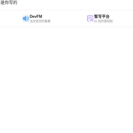
不是你写的
DevFM
智写平台
当天资讯听着看
AI 创作更轻松