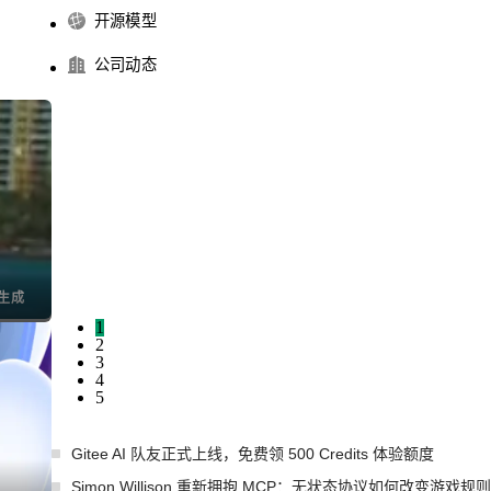
开源模型
公司动态
I生成
1
2
3
4
5
Gitee AI 队友正式上线，免费领 500 Credits 体验额度
Simon Willison 重新拥抱 MCP：无状态协议如何改变游戏规则