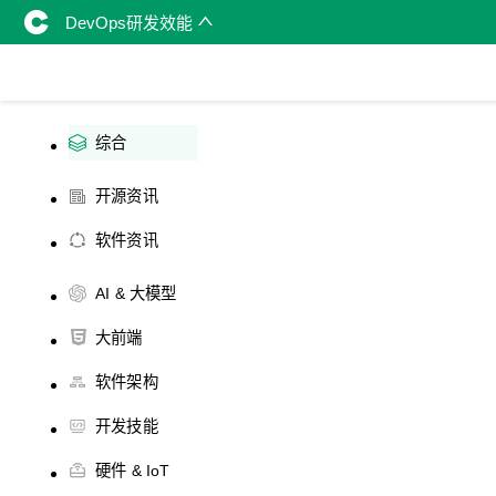
DevOps研发效能
综合
开源资讯
软件资讯
AI & 大模型
大前端
软件架构
开发技能
硬件 & IoT