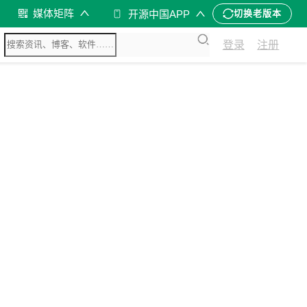
媒体矩阵
开源中国APP
切换老版本
登录
注册