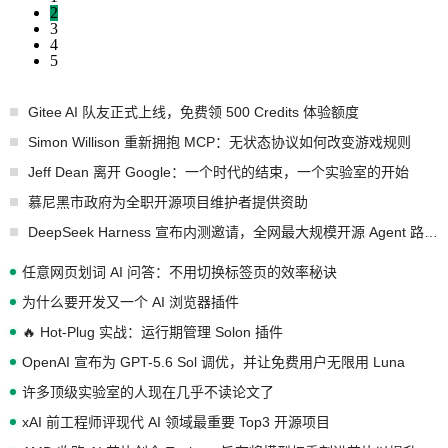
2
3
4
5
Gitee AI 队友正式上线，免费领 500 Credits 体验额度
Simon Willison 重新拥抱 MCP：无状态协议如何改变游戏规则
Jeff Dean 离开 Google：一个时代的结束，一个实验室的开始
慕尼黑市政府为全职开源项目维护者提供资助
DeepSeek Harness 宣布内测邀请，全网最大规模开源 Agent 路演现场诞生
任意网页划词 AI 问答：不用切换标签页的效率秘诀
为什么要开发又一个 AI 浏览器插件
🔥 Hot-Plug 实战：运行期管理 Solon 插件
OpenAI 宣布为 GPT-5.6 Sol 调优，并让免费用户无限用 Luna
许多顶级实验室的人现在几乎不读论文了
xAI 前工程师评现代 AI 领域最重要 Top3 开源项目