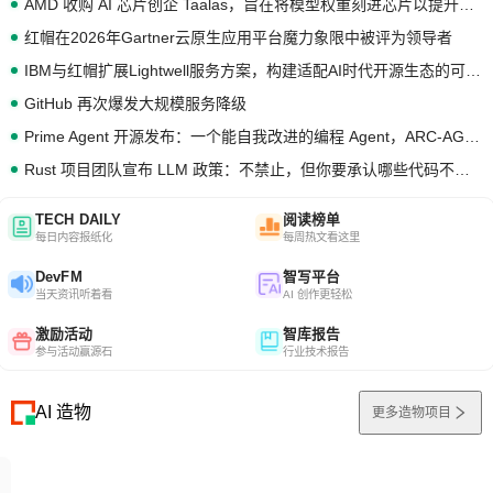
AMD 收购 AI 芯片创企 Taalas，旨在将模型权重刻进芯片以提升推理性能
红帽在2026年Gartner云原生应用平台魔力象限中被评为领导者
IBM与红帽扩展Lightwell服务方案，构建适配AI时代开源生态的可信基础设施
GitHub 再次爆发大规模服务降级
Prime Agent 开源发布：一个能自我改进的编程 Agent，ARC-AGI 3 超越人类专家基线
Rust 项目团队宣布 LLM 政策：不禁止，但你要承认哪些代码不是你写的
TECH DAILY
阅读榜单
每日内容报纸化
每周热文看这里
DevFM
智写平台
当天资讯听着看
AI 创作更轻松
激励活动
智库报告
参与活动赢源石
行业技术报告
AI 造物
更多造物项目