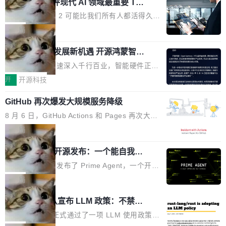
业化营销服务的需求从未如此迫切。 但市场扩容
xAI 前工程师评现代 AI 领域最重要 Top
n 这条推文引发了广泛讨论。他不是在说风凉
巧机身有效提升市面主流标准A...
3 开源项目
的同时,服务商的竞争逻辑正在改变。2026年Top
话，他是说出了一个圈内人尽皆知但很少公开捅
Flash Attention 2 可能比我们所有人都活得久。
Agency年度合辑的观察指出,“产品”这个离消费
破的事实。 Jordan 随后补充了一句软化声明：
这句话不是来自某个技术博客，而是出自 Hieu
局
者最近的载体,在整个品牌营销层面的权重显著变
「我不认为这些会议上大部分论文都在过度宣传
Pham 的一条推文。Hieu Pham 是谁？他是 xAI
高了。全域营销服务商的竞争正在从规模转向深
或造假。问题是，作为读者，如果你筛选出那些
共商智能硬件发展新机遇 开源鸿蒙智能
的早期工程师之一，在 Grok 训练基础设施团队
度,案例厚度、全域覆盖、多线协同...
硬件开发者日杭州站即将举行
看起来最令人兴奋的论文，那它们大部分都是过
工作过。近日他在 X 上发了一条帖子，列出了他
随着万物智联加速深入千行百业，智能硬件正从
度宣传的。」 这才是真正的痛点。不是所有论文
认为现代 AI 领域最重要的三个开源项目。 第一
单点设备迈向智能化、网联化、协同化发展。作
开
开源科技
都有问题，是最吸引眼球的那批论文最有问题。
个名字毫无悬念：Flash Attention 2。 Hieu 的
为面向全场景、跨终端的分布式操作系统，开源
他引用的帖子来自 Mathew Shen，一位 ICLR 2
理由很具体。FA 系列不需要解释，但 FA2 是他
GitHub 再次爆发大规模服务降级
鸿蒙通过统一技术底座和分布式能力，为不同类
026 的读者：「看了篇 ...
认为最重要的一个——复杂度恰到好处，刚好能
型智能设备的开发、连接与互联提供关键支撑，
8 月 6 日，GitHub Actions 和 Pages 再次大规
驱动你去学 CuTe，但还没被那些"邪恶的" Hopp
也为产业链企业探索产品创新与商业增长打开新
模服务降级，Actions 完全不可用超过 5 小时，
局
er++ 优化所淹没，足够容易修改和适配。 更关
的空间。 8月14日，开源鸿蒙智能硬件开发者日
webhook 停发，连自托管 runner 也因调度层故
键的是 FA2 的持久性...
（OHDD：OpenHarmony Hardware Develope
Prime Agent 开源发布：一个能自我改
障无法工作。Pages、Copilot code review、C
进的编程 Agent，ARC-AGI 3 超越人类
r Day）将在杭州启航。活动面向智能硬件产业
opilot coding agent 全部受影响。从检测到完全
Prime Intellect 发布了 Prime Agent，一个开源
专家基线
链企业和开发者，邀请行业专家与资深技术顾
恢复，大约 12 小时。 这是 2026 年 8 月的第六
的编程 Agent Harness，核心设计围绕两个抽
局
问，围绕开源鸿蒙技术能力、设备适配、芯片适
起事故，其中四起与 AI/Copilot 服务相关。 Git
象：Recursive Language Model（RLM）和 C
配、功耗与稳定性调优、兼容性测评及统一互联
Rust 项目团队宣布 LLM 政策：不禁
Hub 员工 kdaigle 在 HN 讨论中贴出了一组数
ontinual Harness。在 ARC-AGI 3 基准测试
等内容展开系统讲解和实战交流，帮助企业进一
止，但你要承认哪些代码不是你写的
据：2025 年全年 10 亿次 commit。现在，每周
上，Prime Agent + Opus 5 的组合达到了 95.
Rust 语言项目正式通过了一项 LLM 使用政策，
步了解开源鸿蒙在智能...
2.75 亿次，全年预计 140 亿次。GitHub...