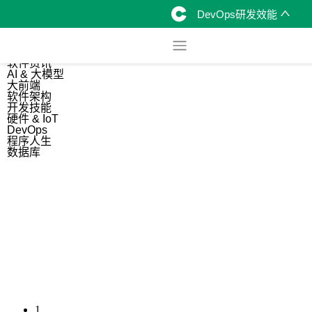
DevOps研发效能
综合
开源资讯
软件资讯
AI & 大模型
大前端
软件架构
开发技能
硬件 & IoT
DevOps
程序人生
数据库
1