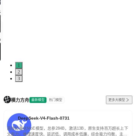
1
2
3
模力方舟
最新模型
热门模型
更多大模型
DeepSeek-V4-Flash-0731
高效轻量化MoE模型，总参284B，激活13B，原生支持百万超长上下
文能力。推理速度快、延迟低、调用成本低廉，综合能力均衡，主打