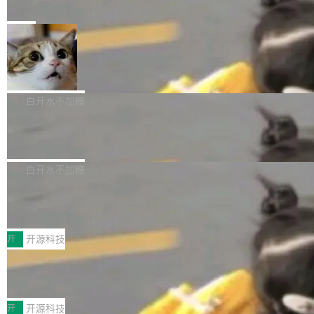
e” 和 Muse Spark 1.2 模型
mmit 之间的空隙里丢失了。 DeltaDB 要做的就
金额高达158.3亿美元，这一单项投入已经逼近
Meta 今天发布了两款 AI 产品：Muse Code，
是把这段空隙补上。 回退到任何一次编辑：Delt
微软同期总资本开支的四成。 与亚马逊、Alpha
一个在终端里运行的编程 agent；Muse Spark
局
aDB 捕获 commit 之间的每一次操作，...
bet、微软以及 Meta 等传统科技巨头相比，Spa
1.2，驱动这个 agent 的新模型。一句话概括：
ceXAI的资金消耗速度尤为引人瞩目。然而，支
美团开源 LoHoSearch，用知识图谱校
你可以用 curl -fsSL https://dev.meta.ai/install.
准 AI 能力认知
撑庞大支出的资金来源却呈现出截然不同的面
sh | bash 安装一个能在大项目里自动规划、写
机器出题的前提，是让机器拥有全局视野。整个
貌。数据显示，微软和 Meta 主要依托充沛的经
代码、验证结果的 AI 终端工具。 据介绍，Muse
构建流程可以分为四个环节：建图 → 控制难度
白开水不加糖
营现金流来覆盖资本开支，其资本支出覆盖率分
Code 是 Meta 的编程 agent 产品。它和市场上
→ 质量把关 → 数据概览。
别达到155% 和106%;而SpaceXAI的经营现金
腾讯开源 UCL-MPComm 通信库
已有的终端编程 agent 在设计理念上有几个明显
流仅能覆盖资本开支的12...
的差异点。 异步后台 agent：Muse Code 有一
腾讯网平团队宣布开源了 UCL-MPComm 通信
个主 agent 循环，外加一组后台 agent。这些后
库，并将作为transport接入Mooncake TENT。
白开水不加糖
台 agent...
该通信库针对AI Memory池化场景的数据传输需
CoStrict入选工信部2025人工智能应用
求进行了深度优化，能够实现数据中心内大规模
典型案例
计算节点间多种内存类型的高性能通信。 UCL-
近日，工信部科技司公示《2025人工智能应用典
MPComm将作为一种传输引擎接入Mooncake T
型案例入选名单》，深信服“面向企业研发场景的
开
开源科技
ENT，实现零拷贝传输性能提升30%、非零拷贝
开源 AI 编程平台 CoStrict 应用”凭借卓越的技术
传输性能最高提升5倍。UCL-MPComm底层基
深信服AI算力网关入选工信部人工智能
创新与落地成效成功入选。 全链路私有化部署，
应用典型案例！
于自研UCL-Engine通信引擎，后续腾讯网平将
助力企业AI研发安全落地 当前，越来越多企业已
前不久，工业和信息化部正式发布《2025年人工
持续开源更多基于UCL-Engine的高性能通信组
经开始引入 AI Coding 工具，通过调用公有云模
智能应用典型案例名单》，集中展示人工智能在
开
开源科技