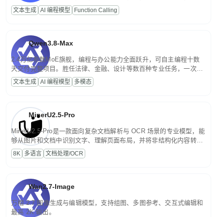
高并发、轻量化任务，适合日常对话、内容创作、基础 RAG、批量
文本生成
AI 编程模型
Function Calling
文案处理等普惠刚需场景。
Qwen3.8-Max
2.4万亿参数MoE旗舰，编程与办公能力全面跃升，可自主编程十数
天交付完整项目。胜任法律、金融、设计等数百种专业任务，一次对
话端到端交付生产级成果。原生视觉理解贯穿规划、执行与验证全流
文本生成
AI 编程模型
多模态
程，支持超长文档与长视频的深度语义解析。长程任务中自主规划与
闭环迭代，持续进化。
MinerU2.5-Pro
MinerU2.5-Pro是一款面向复杂文档解析与 OCR 场景的专业模型，能
够从图片和文档中识别文字、理解页面布局，并将非结构化内容转换
为便于存储、检索和二次处理的结构化结果。
8K
多语言
文档处理/OCR
Wan2.7-Image
万相 2.7 图像生成与编辑模型，支持组图、多图参考、交互式编辑和
最高 2K 输出。