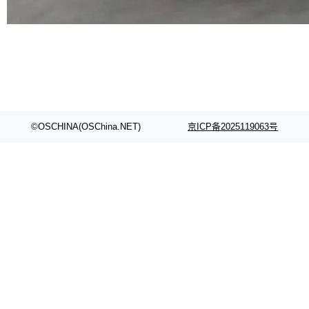
代码检索手段（如关键词匹配、目录遍历）仅能
在语法层面完成文本定位，难以触及代码的语义
内涵与结构关联，导致开发者使用代码智能体在
理解大规模代码仓时面临显著"代码仓理解"瓶
颈。 代码仓深度理解服务（以下简称" CodeBas
e深度理解服务"）是华为云码道（CodeA...
©OSCHINA(OSChina.NET)
京ICP备2025119063号