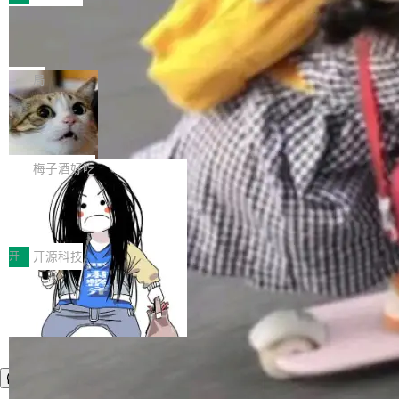
件。 腾讯网平团队在UCL-MPComm中实现了一
型或企业内部部署模型提升研发效率。但随着 AI
各领域的应用成果，覆盖技术底座、行业赋能、
个独立于业务线程的全局通信引擎（Engine），
Coding 从个人辅助工具逐步走向团队级、组织
Jeff Dean 离开 Google：一个时代的结
产品应用、支撑保障、专题等五大方向。深信服
并实...
束，一个实验室的开始
级应用，企业在规模化落地过程中，对安全性、
AI算力网关（AI创新平台）成功入选！ 随着各行
Google 员工编号 20。MapReduce 作者之一。
可控性和代码质量提出了更高要求。 首先是数据
各业的Agent走向规模化建设，算力构成形态逐
Bigtable 作者之一。TensorFlow 的作者之一。
局
安全与合规要求。对于大多数普通研发场景，公
渐丰富，用户关注的重点也在发生变化：不只是
Gemini 的架构师。Google 首席科学家。 Jeff D
有云模型能够满足快速试用和效率提升的需求。
让AI用起来，还要进一步看清混合算力时代下，
🔥 SolonCode v2026.8.4 发布：界面
ean 在 Google 工作了 27 年后，宣布离职。 他
但对于金融、能源、医疗等对数据安全要求较...
字体可调、22 种语言、记忆搜索增强
Token花在哪里、算力是否被充分利用，以及持
不是一个人走。一同离开的还有 Sanjay Ghema
打开终端就能上岗的全中文编码智能体，这一轮
续增长的AI成本该如何优化。 深信服AI算力网关
wat（Google 员工编号 23，Jeff Dean 二十多
把「看得清、用母语、记得住」三件事一次补
梅子酒好吃
正是围绕这些实际问题，从Token治理和成本治
年的编程搭档，MapReduce 和 Bigtable 的共同
齐。 SolonCode 是什么 SolonCode 是杭州无
理两个方面，让用户的每一份算力都看得清、管
作者）、Quoc Le（Google 大脑核心成员，Se
让“代码语义理解”深度释放AI Coding
耳科技研发的企业级终端编码智能体——一位全
得住、用得稳、省得下、更安全！ 一、从现在开
价值潜能：华为云码道（CodeArts）
q2Seq 和 DocAI 的共同发明人）以及 Oriol Vin
中文驱动的数字员工，自主理解需求、规划步
一、代码仓深度理解技术的作用与价值 在软件工
始，Token使用一目...
代码仓技术解析
yals（Gemini 联合负责人，AlphaSta...
骤、编写代码。不挑模型、不挑平台，curl 一行
程实践中，代码仓是企业核心知识资产的主要载
开
开源科技
装完即用。 开源地址：Gitee · GitCode · GitHu
体。企业级代码仓库通常包含数十万乃至数百万
b 安装 支持 Java 8+（8~26）、macOS / Linu
个文件，其规模远超单次模型调用可承载的上下
x / Windows / Harmony PC。 # macOS / Linu
文窗口。随着项目规模的持续扩张与代码历史的
x / Harmony PC curl -fsSL https://solon.noea
不断累积，代码仓中的模块关系、接口契约、业
r.org/solon...
务逻辑等关键信息往往分散于数十乃至数百个文
件之中，形成高度复杂的知识关联网络。传统的