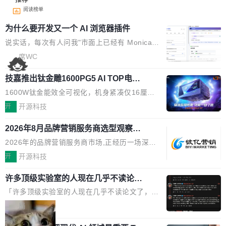
阅读榜单
为什么要开发又一个 AI 浏览器插件
说实话，每次有人问我"市面上已经有 Monica、
Sider、Copilot for Chrome 这些 AI 浏览器插件
席WC
了，你为什么还要再做一个"，我都觉得这个问题
技嘉推出钛金雕1600PG5 AI TOP电
问得好。 因为我自己也是从用户变成开发者的。
源：为发烧级主机与本地AI算力打造旗
现有产品的天花板 我用过不少 AI 浏览器插件。
1600W钛金能效全可视化，机身紧凑仅16厘米
舰供电方案
刚开始觉得都挺好——选中一段文字，弹出解
继2026台北电脑展首度亮相后，技嘉科技近日正
开
开源科技
释；写邮件时帮你润色；看英文网页给你翻译摘
式发布钛金雕1600PG5 AI TOP电源。这款高端
要。但用久了你会发现，它们本质上都是同一类
2026年8月品牌营销服务商选型观察：
电源专为发烧级DIY主机与本地AI算力平台打
从流量思维到品牌资产思维的范式转移
东西：一个带网页上下文的聊天框。 它们能读取
造，整机长度仅16厘米，提供1600W额定功率
2026年的品牌营销服务商市场,正经历一场深刻
页面的文本，然后把文本丢给大模型，再返回一
与80PLUS钛金能效；支持ATX 3.1与PCIe 5.1
的价值重构。全球全案品牌代理机构市场从2025
开
开源科技
段回答。仅此而已。 这当然有用，但总觉得差点
规范，结合服务器级元件、完善供电线材与内置
年的83.1亿美元增长至2026年的86.6亿美元,年
意思。比如我在一个后台管理系统里，需要填50
实时LCD监控屏，可充分满足当下高阶PC主机
许多顶级实验室的人现在几乎不读论文
复合增长率达5.44%,预计2032年将突破120亿美
个表单字段，每个字段还有联动逻辑；比如我
了
的严苛使用需求。 澎湃功率，紧凑机身 钛金雕1
元。数字广告与公共关系相关服务市场更是从20
「许多顶级实验室的人现在几乎不读论文了，而
想...
600PG5 AI TOP具备强悍输出功率，同时实现
25年的8463亿美元扩张至2026年的8763亿美
且他们认为 ICLR/ICML/NeurIPS 充斥着大量过
局
机身尺寸大幅精简。整机长度仅16厘米，属于同
元。数字的背后是一个清晰的事实——品牌对专
度宣传和欺诈。」 OpenAI 研究员 Keller Jorda
功率段机身尺寸十分紧凑的1600W电源产品。小