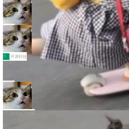
现实 过去两年，CIO们的焦虑清单上多了两项：
设置，如果用布尔值 + 可空字段来表示——bool
个"AI 知识库 + 聊天机器人"——每个大厂都在
一是如何让大模型和智能体应用安全地从PoC走
ean 表示是否可切换，nullable 的默认模式、浅
Deno 团队开源 Celld，可自托管的分
做，没什么新鲜的。 但 Kenton Varda 在 Twitte
向生产，二是如何让测试团队跟得上AI应用...
布式 Durable Objects
色方案、深色方案——会产生大量无意义的组
r 上把事情说清楚了： 今天我们发布了 Cloudfla
Ryan Dahl 领导的 Deno 团队推出了最新开源项
合。方案缺了、配置冲突了、全 null 了。要知道
re OS，一个带连接器的聊天机器人，跟其他所
目 Celld，一个能在自己机器上运行 Cloudflare
局
哪些组合有效，作者说，你得靠"文档、校验、或
有科技公司做的一样。只不过，实际上它不一
Workers 和 Durable Objects 的守护进程。 设
者部落知识"。 换个写法。Rust 的 enum，两个
样。这是 Sandstorm.io 的重制版，我十年前的
鲁大师7月新机性能/流畅/AI榜：vivo夺
计思路很直接：每个对象是一个独立的 SQLite
变体：Switchable...
性能、流畅双第一，三星Galaxy Z系列
那个创业公司。不同的是，这次它构建在 Cloudf
数据库，按名称寻址，复制到你自己的 S3 兼容
2026年7月的手机市场，由于存储等硬件成本暴
新折叠缺席
lare Workers 上——我花了九年时间搭建的平台
存储库里。节点之间只通过这个存储库协调——
增，手机厂商的日子也不好过啊，新机速度明显
开
开源科技
——并且深度集成了 AI。这基本上是我十年秘密
没有控制平面，没有共识协议。每个对象自带一
放缓，因此硝烟味淡了许多。新机参数规格除开
计划的顶峰。 十年前，Ken...
个小型数据库，应用天然按分片构建，单个数据
Zed 推出 DeltaDB，一个记录 commit
高价的三星折叠（三星Galaxy Z Fold8 Ultra / Z
之间所有操作的版本控制系统
库的竞争和爆炸半径问题在设计层面就被消除
Fold8 / Z Flip8）外，其余要么是中低端机器，
Zed 编辑器团队发布了新项目——DeltaDB，一
了。 闲置的 cell 会休眠到几乎不占资源。当 cel
例如iQOO Z11i、REDMI Note 17、REDMI No
个在 git commit 之间记录每一次编辑操作的版
局
l 迁移或唤醒时，新宿主从 S3 恢复 SQLite 数据
te 17 Pro、OPPO K15，要么是vivo X300 E这
本控制系统。目前处于 Early Access 阶段。 De
库继续执行。存储库是持久化的唯一真相...
样的次旗舰。 Galaxy Z Fold8 Ultra / Z Fold8 /
SpaceXAI 单季资本开支达 183 亿美元
ltaDB 的核心思路直接写在 landing page 最显
Z Flip8三款折叠屏新机均在7月22日发布，且全
眼的位置：「Software is made between com
根据风险投资人Tomer Tunguz 博客（VC 分
部搭载骁龙8 Elite Gen5 for Galaxy，它们本该
mits」——软件是在 commit 之间写出来的。git
析）披露的最新分析与第二季度业绩报告，Spac
白开水不加糖
是7月性...
只记录了你提交的最终状态，但真正的工作过程
eXAI在上个季度的总资本支出飙升至183.7亿美
——打字、删改、试错、agent 对话——都在 co
Meta 发布终端编程 Agent“Muse Cod
元。其中，绝大部分资金被直接用于 AI 领域，