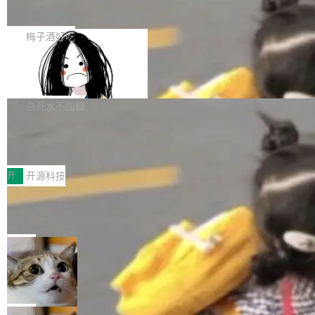
展开启新的篇章。
滞，过去三个月内没有任何条目完成更新，用户
如果你在 Spring Boot 里做过国际化，流程大概
提交的编辑请求也长期处于待处理状态。 Groki
是这样的：配 MessageSource 的 Bean、写 R
梅子酒好吃
pedia 于去年底上线，定位为由人工智能生成内
eloadableResourceBundleMessageSource、
容的百科平台，被马斯克视为传统众包百科网站
Apache Doris 4.1 全面增强 Iceberg：
声明 LocaleResolver、注册 LocaleChangeInt
支持 UPDATE、MERGE INTO 与 Iceb
维基百科的替代方案。Lawfare 调查发现，无论
erceptor…五六步之后才能看到第一行翻译文
Apache Doris 4.1 要补齐的，正是缺失的那一
erg V3
热门页面还是低关注度页面，均未出现近期更
本。 Solon 换了个方式。整个 i18n 模块围绕三
半。在已有查询能力的基础上，Doris 进一步支
白开水不加糖
新，相关问题并非局限于特定领域，而是在不同
个解析器、一个注解、一个工具类展开——没有
持了 UPDATE、DELETE、MERGE INTO 等数
主题和访问量页面中普遍存在。 调查人员最初认
XML、没有拦截器注册、没有样板配置。 资源
Testin XAgent：CIO智能测试落地指南
据修改操作、完整的表结构管理与分区演进，以
为，Grokipedia可能只是限...
文件的约定 把文件放到 resources/i18n/ 下： r
及 rewrite_data_files、expire_snapshots 等日
7月30日，TiD2026质量竞争力大会在北京中关
esources/i18n/messages.properties ...
常维护操作，并完整支持 Iceberg V3 格式。
村国家自主创新示范区会议中心开幕。本届大会
开
开源科技
由中关村智联软件服务业质量创新联盟主办，以
让非法状态不可表示：一篇关于 ADT
“智构可信·质创未来——AI原生时代的质量新范
的帖子在 Reddit 火了
式”为主题，直面AI从实验室走向规模化产业落地
有一种东西，一旦用过就回不去了。Alex Fedos
的核心质量命题。会上，《2026智能研发生产力
eev 管它叫"软件设计的基石"。 他说的东西不新
局
工具选型手册》发布，Testin云测的Testin XAge
鲜——代数数据类型（ADT），尤其是和类型
Cloudflare 开源内部企业 AI 平台 Clou
nt智能测试系统入选AI测试领域代表产品。对CI
（sum type）。但他说清楚了一件事：这不是类
dflare OS
O而言，这提示了一个转变：AI测试正在从效率
型系统的学术体操，是日常编码的思维方式。 文
Cloudflare 发布了一个开源项目 Cloudflare O
工具升级为企业的质量基础设施。 CIO面对的新
章从一个简单的例子切入。一个网站的深色主题
S。如果你只看官方博客，你会觉得这是又一
局