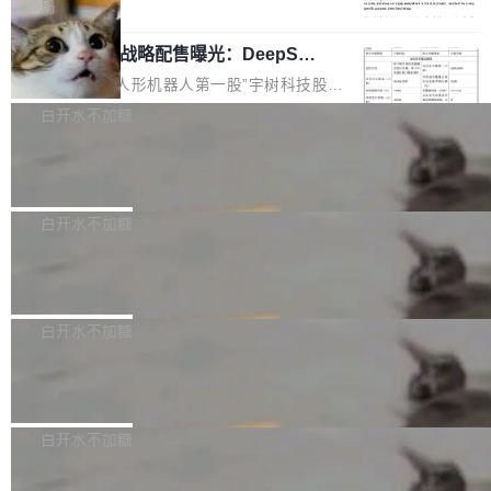
5% RHAE Best@1，超过了 ARC 报告的人类专
覆盖 rust-lang/rust 单一仓库的代码贡献。这不
局
家基线 95.4%。 不是又一个 coding agent 包装
是项目级别的官方立场，目前由五个团队采纳，
宇树科技 IPO 战略配售曝光：DeepSe
器 Prime Agent 的架构和市面上大多数 coding
但它可能是主流开源项目中关于 AI 辅助贡献最
ek 获配 93.3 万股，锁定 36 个月
agent 有本质区别。大多数 agent harness 的设
细致的一份规则。 政策的核心只有一句话：LLM
8月6日晚间，“人形机器人第一股”宇树科技股份
计是基于早期模型的能力—...
可以用来分析、提炼、审阅、建议，但不能用来
有限公司披露IPO发行价格及战略配售结果，杭
白开水不加糖
创作。 具体来说，LLM 生成的代码可以提交，
州深度求索人工智能基础技术研究有限公司（De
但必须满足五个条件：预先安排、非关键、高质
Docker 29.7.2 发布
epSeek）获配93.3399万股，按150.8元/股发行
量、充分测试、充分审查，并且必须披露。LLM
价格计算，认购金额约1.41亿元，股份锁定期为
Docker 29.7.2 现已发布，具体更新内容如下：
不得生成涉及安全性的关键变更，除非作者本身
36个月。 公告显示，本次宇树科技战略配售对
Bug fixes and enhancements 修复多次传递同
白开水不加糖
就是领域专家。即使如此，政策也"强烈不建
象主要包括长期投资机构、与公司业务具有战略
一环境变量时，docker service create和docker
议"这么做。 对于不披露的情况，审核者可以直
合作关系或长期合作愿景的大型企业、科创板保
Apache Fluss 毕业成为顶级项目
service update会发生 panic 的问题。docker/cl
接关闭 PR，无需解释。 政策作者 Jynn Ne...
荐人跟投子公司，以及公司高级管理人员和核心
i#7145 修复了 Docker Engine 29.7.0 中引入的
今年 7 月，Apache Fluss 的毕业提案在 Apach
员工参与设立的专项资产管理计划。其中，Dee
一个回归问题，该问题导致拉取镜像时会拒绝包
e 孵化器项目管理委员会（IPMC）投票中获得
白开水不加糖
pSeek作为与宇树科技具备战略合作关系的企
含绝对 hardlink 目标的镜像（此类镜像由某些镜
全票通过，随后获 Apache 软件基金会董事会批
业，获配股份数量占本次发行数量的2.31%。 除
像构建工具生成）。moby/moby#53305 修复了
马斯克 AI 百科项目 Grokipedia 被曝数
准。今天，Apache 软件基金会正式宣布 Apach
DeepSeek外，腾讯旗下上海启善投资有限公司
月未更新
Docker Engine 29.7.0 中引入的一个回归问
e Fluss 孵化毕业，成为 Apache 顶级项目（TL
埃隆·马斯克推出的AI百科项目 Grokipedia 被曝
获配9...
题，该问题可能导致在旧版 Linux 内核...
P）！这一里程碑不仅标志着 Fluss 迈入新的发
长期停止内容更新，未能实现其作为“AI版维基百
白开水不加糖
展阶段，也将进一步推动流式存储、实时湖仓与
科”替代品的目标。 据 Lawfare 最新调查，自今
AI 数据基础加速融合，为实时数据基础设施的发
Solon I18n：三种解析器，零样板代码
年4月以来，Grokipedia 页面更新功能基本停