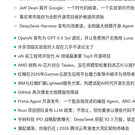
Jeff Dean 离开 Google：一个时代的结束，一个实验室的开始
慕尼黑市政府为全职开源项目维护者提供资助
DeepSeek Harness 宣布内测邀请，全网最大规模开源 Age
OpenAI 宣布为 GPT-5.6 Sol 调优，并让免费用户无限用 Luna
许多顶级实验室的人现在几乎不读论文了
xAI 前工程师评现代 AI 领域最重要 Top3 开源项目
AMD 收购 AI 芯片创企 Taalas，旨在将模型权重刻进芯片以
红帽在2026年Gartner云原生应用平台魔力象限中被评为领导者
IBM与红帽扩展Lightwell服务方案，构建适配AI时代开源生
GitHub 再次爆发大规模服务降级
Prime Agent 开源发布：一个能自我改进的编程 Agent，ARC-
Rust 项目团队宣布 LLM 政策：不禁止，但你要承认哪些代码
宇树科技 IPO 战略配售曝光：DeepSeek 获配 93.3 万股，锁定
潮起潮落，你我仍在 | 2026 腾讯云粤港澳大湾区架构师峰会