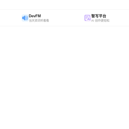
DevFM
智写平台
当天资讯听着看
AI 创作更轻松