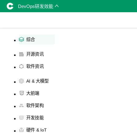
DevOps研发效能
综合
开源资讯
软件资讯
AI & 大模型
大前端
软件架构
开发技能
硬件 & IoT