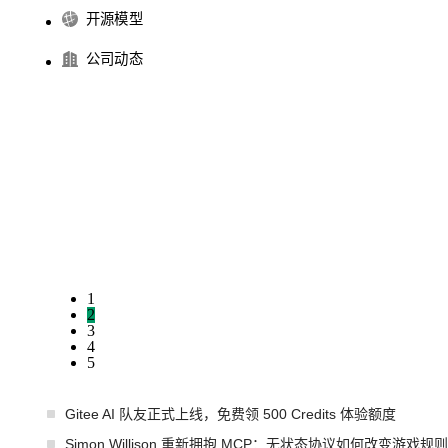
开源模型
公司动态
1
2
3
4
5
Gitee AI 队友正式上线，免费领 500 Credits 体验额度
Simon Willison 重新拥抱 MCP：无状态协议如何改变游戏规则