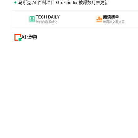
马斯克 AI 百科项目 Grokipedia 被曝数月未更新
TECH DAILY
阅读榜单
每日内容报纸化
每周热文看这里
AI 造物