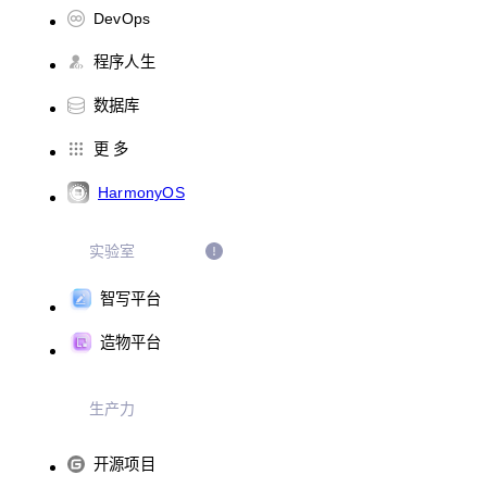
DevOps
程序人生
数据库
更 多
HarmonyOS
实验室
智写平台
造物平台
生产力
开源项目