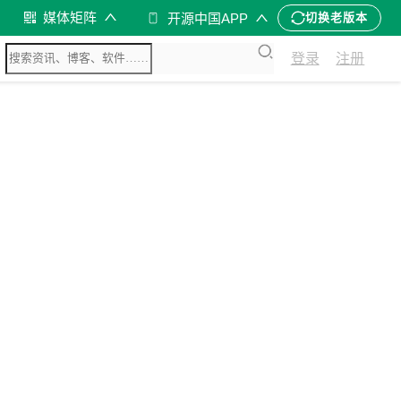
媒体矩阵
开源中国APP
切换老版本
登录
注册