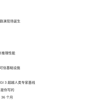
nt 路演现场诞生
提升推理性能
态的可信基础设施
AGI 3 超越人类专家基线
不是你写的
 36 个月