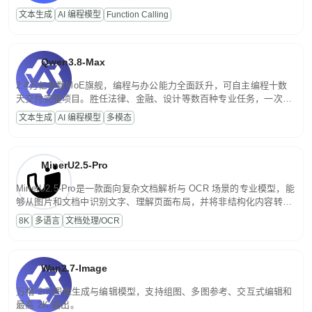
高并发、轻量化任务，适合日常对话、内容创作、基础 RAG、批量
文本生成
AI 编程模型
Function Calling
文案处理等普惠刚需场景。
Qwen3.8-Max
2.4万亿参数MoE旗舰，编程与办公能力全面跃升，可自主编程十数
天交付完整项目。胜任法律、金融、设计等数百种专业任务，一次对
话端到端交付生产级成果。原生视觉理解贯穿规划、执行与验证全流
文本生成
AI 编程模型
多模态
程，支持超长文档与长视频的深度语义解析。长程任务中自主规划与
闭环迭代，持续进化。
MinerU2.5-Pro
MinerU2.5-Pro是一款面向复杂文档解析与 OCR 场景的专业模型，能
够从图片和文档中识别文字、理解页面布局，并将非结构化内容转换
为便于存储、检索和二次处理的结构化结果。
8K
多语言
文档处理/OCR
Wan2.7-Image
万相 2.7 图像生成与编辑模型，支持组图、多图参考、交互式编辑和
最高 2K 输出。