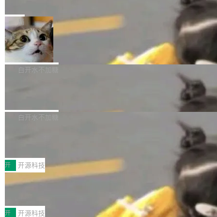
e” 和 Muse Spark 1.2 模型
mmit 之间的空隙里丢失了。 DeltaDB 要做的就
金额高达158.3亿美元，这一单项投入已经逼近
Meta 今天发布了两款 AI 产品：Muse Code，
是把这段空隙补上。 回退到任何一次编辑：Delt
微软同期总资本开支的四成。 与亚马逊、Alpha
一个在终端里运行的编程 agent；Muse Spark
局
aDB 捕获 commit 之间的每一次操作，...
bet、微软以及 Meta 等传统科技巨头相比，Spa
1.2，驱动这个 agent 的新模型。一句话概括：
ceXAI的资金消耗速度尤为引人瞩目。然而，支
美团开源 LoHoSearch，用知识图谱校
你可以用 curl -fsSL https://dev.meta.ai/install.
准 AI 能力认知
撑庞大支出的资金来源却呈现出截然不同的面
sh | bash 安装一个能在大项目里自动规划、写
机器出题的前提，是让机器拥有全局视野。整个
貌。数据显示，微软和 Meta 主要依托充沛的经
代码、验证结果的 AI 终端工具。 据介绍，Muse
构建流程可以分为四个环节：建图 → 控制难度
白开水不加糖
营现金流来覆盖资本开支，其资本支出覆盖率分
Code 是 Meta 的编程 agent 产品。它和市场上
→ 质量把关 → 数据概览。
别达到155% 和106%;而SpaceXAI的经营现金
腾讯开源 UCL-MPComm 通信库
已有的终端编程 agent 在设计理念上有几个明显
流仅能覆盖资本开支的12...
的差异点。 异步后台 agent：Muse Code 有一
腾讯网平团队宣布开源了 UCL-MPComm 通信
个主 agent 循环，外加一组后台 agent。这些后
库，并将作为transport接入Mooncake TENT。
白开水不加糖
台 agent...
该通信库针对AI Memory池化场景的数据传输需
CoStrict入选工信部2025人工智能应用
求进行了深度优化，能够实现数据中心内大规模
典型案例
计算节点间多种内存类型的高性能通信。 UCL-
近日，工信部科技司公示《2025人工智能应用典
MPComm将作为一种传输引擎接入Mooncake T
型案例入选名单》，深信服“面向企业研发场景的
开
开源科技
ENT，实现零拷贝传输性能提升30%、非零拷贝
开源 AI 编程平台 CoStrict 应用”凭借卓越的技术
传输性能最高提升5倍。UCL-MPComm底层基
深信服AI算力网关入选工信部人工智能
创新与落地成效成功入选。 全链路私有化部署，
应用典型案例！
于自研UCL-Engine通信引擎，后续腾讯网平将
助力企业AI研发安全落地 当前，越来越多企业已
前不久，工业和信息化部正式发布《2025年人工
持续开源更多基于UCL-Engine的高性能通信组
经开始引入 AI Coding 工具，通过调用公有云模
智能应用典型案例名单》，集中展示人工智能在
开
开源科技