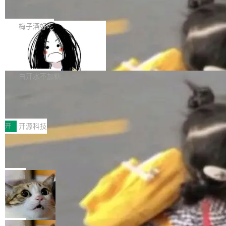
展开启新的篇章。
滞，过去三个月内没有任何条目完成更新，用户
如果你在 Spring Boot 里做过国际化，流程大概
提交的编辑请求也长期处于待处理状态。 Groki
是这样的：配 MessageSource 的 Bean、写 R
梅子酒好吃
pedia 于去年底上线，定位为由人工智能生成内
eloadableResourceBundleMessageSource、
容的百科平台，被马斯克视为传统众包百科网站
Apache Doris 4.1 全面增强 Iceberg：
声明 LocaleResolver、注册 LocaleChangeInt
支持 UPDATE、MERGE INTO 与 Iceb
维基百科的替代方案。Lawfare 调查发现，无论
erceptor…五六步之后才能看到第一行翻译文
Apache Doris 4.1 要补齐的，正是缺失的那一
erg V3
热门页面还是低关注度页面，均未出现近期更
本。 Solon 换了个方式。整个 i18n 模块围绕三
半。在已有查询能力的基础上，Doris 进一步支
白开水不加糖
新，相关问题并非局限于特定领域，而是在不同
个解析器、一个注解、一个工具类展开——没有
持了 UPDATE、DELETE、MERGE INTO 等数
主题和访问量页面中普遍存在。 调查人员最初认
XML、没有拦截器注册、没有样板配置。 资源
Testin XAgent：CIO智能测试落地指南
据修改操作、完整的表结构管理与分区演进，以
为，Grokipedia可能只是限...
文件的约定 把文件放到 resources/i18n/ 下： r
及 rewrite_data_files、expire_snapshots 等日
7月30日，TiD2026质量竞争力大会在北京中关
esources/i18n/messages.properties ...
常维护操作，并完整支持 Iceberg V3 格式。
村国家自主创新示范区会议中心开幕。本届大会
开
开源科技
由中关村智联软件服务业质量创新联盟主办，以
让非法状态不可表示：一篇关于 ADT
“智构可信·质创未来——AI原生时代的质量新范
的帖子在 Reddit 火了
式”为主题，直面AI从实验室走向规模化产业落地
有一种东西，一旦用过就回不去了。Alex Fedos
的核心质量命题。会上，《2026智能研发生产力
eev 管它叫"软件设计的基石"。 他说的东西不新
局
工具选型手册》发布，Testin云测的Testin XAge
鲜——代数数据类型（ADT），尤其是和类型
Cloudflare 开源内部企业 AI 平台 Clou
nt智能测试系统入选AI测试领域代表产品。对CI
（sum type）。但他说清楚了一件事：这不是类
dflare OS
O而言，这提示了一个转变：AI测试正在从效率
型系统的学术体操，是日常编码的思维方式。 文
Cloudflare 发布了一个开源项目 Cloudflare O
工具升级为企业的质量基础设施。 CIO面对的新
章从一个简单的例子切入。一个网站的深色主题
S。如果你只看官方博客，你会觉得这是又一
局