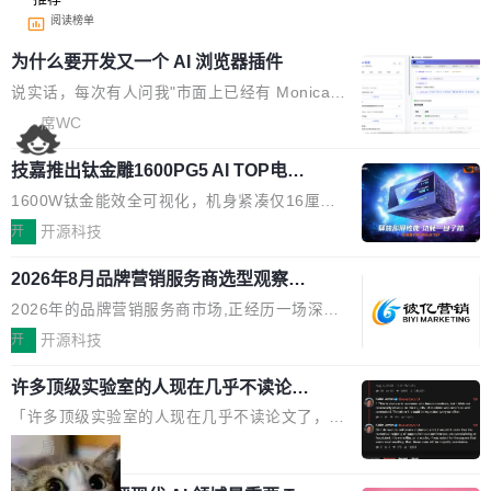
阅读榜单
为什么要开发又一个 AI 浏览器插件
说实话，每次有人问我"市面上已经有 Monica、
Sider、Copilot for Chrome 这些 AI 浏览器插件
席WC
了，你为什么还要再做一个"，我都觉得这个问题
技嘉推出钛金雕1600PG5 AI TOP电
问得好。 因为我自己也是从用户变成开发者的。
源：为发烧级主机与本地AI算力打造旗
现有产品的天花板 我用过不少 AI 浏览器插件。
1600W钛金能效全可视化，机身紧凑仅16厘米
舰供电方案
刚开始觉得都挺好——选中一段文字，弹出解
继2026台北电脑展首度亮相后，技嘉科技近日正
开
开源科技
释；写邮件时帮你润色；看英文网页给你翻译摘
式发布钛金雕1600PG5 AI TOP电源。这款高端
要。但用久了你会发现，它们本质上都是同一类
2026年8月品牌营销服务商选型观察：
电源专为发烧级DIY主机与本地AI算力平台打
从流量思维到品牌资产思维的范式转移
东西：一个带网页上下文的聊天框。 它们能读取
造，整机长度仅16厘米，提供1600W额定功率
2026年的品牌营销服务商市场,正经历一场深刻
页面的文本，然后把文本丢给大模型，再返回一
与80PLUS钛金能效；支持ATX 3.1与PCIe 5.1
的价值重构。全球全案品牌代理机构市场从2025
开
开源科技
段回答。仅此而已。 这当然有用，但总觉得差点
规范，结合服务器级元件、完善供电线材与内置
年的83.1亿美元增长至2026年的86.6亿美元,年
意思。比如我在一个后台管理系统里，需要填50
实时LCD监控屏，可充分满足当下高阶PC主机
许多顶级实验室的人现在几乎不读论文
复合增长率达5.44%,预计2032年将突破120亿美
个表单字段，每个字段还有联动逻辑；比如我
了
的严苛使用需求。 澎湃功率，紧凑机身 钛金雕1
元。数字广告与公共关系相关服务市场更是从20
「许多顶级实验室的人现在几乎不读论文了，而
想...
600PG5 AI TOP具备强悍输出功率，同时实现
25年的8463亿美元扩张至2026年的8763亿美
且他们认为 ICLR/ICML/NeurIPS 充斥着大量过
局
机身尺寸大幅精简。整机长度仅16厘米，属于同
元。数字的背后是一个清晰的事实——品牌对专
度宣传和欺诈。」 OpenAI 研究员 Keller Jorda
功率段机身尺寸十分紧凑的1600W电源产品。小