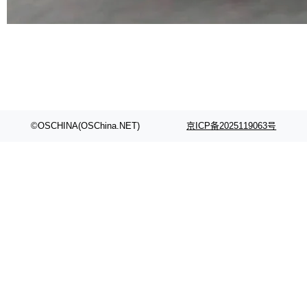
代码检索手段（如关键词匹配、目录遍历）仅能
在语法层面完成文本定位，难以触及代码的语义
内涵与结构关联，导致开发者使用代码智能体在
理解大规模代码仓时面临显著"代码仓理解"瓶
颈。 代码仓深度理解服务（以下简称" CodeBas
e深度理解服务"）是华为云码道（CodeA...
©OSCHINA(OSChina.NET)
京ICP备2025119063号