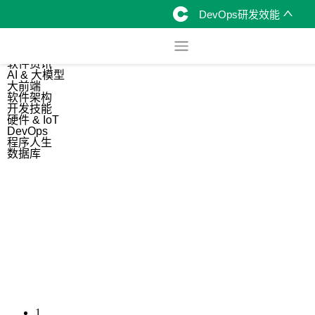
DevOps研发效能
综合
开源资讯
软件资讯
AI & 大模型
大前端
软件架构
开发技能
硬件 & IoT
DevOps
程序人生
数据库
1