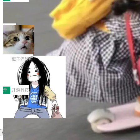
件。 腾讯网平团队在UCL-MPComm中实现了一
型或企业内部部署模型提升研发效率。但随着 AI
各领域的应用成果，覆盖技术底座、行业赋能、
个独立于业务线程的全局通信引擎（Engine），
Coding 从个人辅助工具逐步走向团队级、组织
Jeff Dean 离开 Google：一个时代的结
产品应用、支撑保障、专题等五大方向。深信服
并实...
束，一个实验室的开始
级应用，企业在规模化落地过程中，对安全性、
AI算力网关（AI创新平台）成功入选！ 随着各行
Google 员工编号 20。MapReduce 作者之一。
可控性和代码质量提出了更高要求。 首先是数据
各业的Agent走向规模化建设，算力构成形态逐
Bigtable 作者之一。TensorFlow 的作者之一。
局
安全与合规要求。对于大多数普通研发场景，公
渐丰富，用户关注的重点也在发生变化：不只是
Gemini 的架构师。Google 首席科学家。 Jeff D
有云模型能够满足快速试用和效率提升的需求。
让AI用起来，还要进一步看清混合算力时代下，
🔥 SolonCode v2026.8.4 发布：界面
ean 在 Google 工作了 27 年后，宣布离职。 他
但对于金融、能源、医疗等对数据安全要求较...
字体可调、22 种语言、记忆搜索增强
Token花在哪里、算力是否被充分利用，以及持
不是一个人走。一同离开的还有 Sanjay Ghema
打开终端就能上岗的全中文编码智能体，这一轮
续增长的AI成本该如何优化。 深信服AI算力网关
wat（Google 员工编号 23，Jeff Dean 二十多
把「看得清、用母语、记得住」三件事一次补
梅子酒好吃
正是围绕这些实际问题，从Token治理和成本治
年的编程搭档，MapReduce 和 Bigtable 的共同
齐。 SolonCode 是什么 SolonCode 是杭州无
理两个方面，让用户的每一份算力都看得清、管
作者）、Quoc Le（Google 大脑核心成员，Se
让“代码语义理解”深度释放AI Coding
耳科技研发的企业级终端编码智能体——一位全
得住、用得稳、省得下、更安全！ 一、从现在开
价值潜能：华为云码道（CodeArts）
q2Seq 和 DocAI 的共同发明人）以及 Oriol Vin
中文驱动的数字员工，自主理解需求、规划步
一、代码仓深度理解技术的作用与价值 在软件工
始，Token使用一目...
代码仓技术解析
yals（Gemini 联合负责人，AlphaSta...
骤、编写代码。不挑模型、不挑平台，curl 一行
程实践中，代码仓是企业核心知识资产的主要载
开
开源科技
装完即用。 开源地址：Gitee · GitCode · GitHu
体。企业级代码仓库通常包含数十万乃至数百万
b 安装 支持 Java 8+（8~26）、macOS / Linu
个文件，其规模远超单次模型调用可承载的上下
x / Windows / Harmony PC。 # macOS / Linu
文窗口。随着项目规模的持续扩张与代码历史的
x / Harmony PC curl -fsSL https://solon.noea
不断累积，代码仓中的模块关系、接口契约、业
r.org/solon...
务逻辑等关键信息往往分散于数十乃至数百个文
件之中，形成高度复杂的知识关联网络。传统的