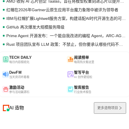
AMD 收购 AI 芯片创企 Taalas，旨在将模型权重刻进芯片以提升推理性能
红帽在2026年Gartner云原生应用平台魔力象限中被评为领导者
IBM与红帽扩展Lightwell服务方案，构建适配AI时代开源生态的可信基础设施
GitHub 再次爆发大规模服务降级
Prime Agent 开源发布：一个能自我改进的编程 Agent，ARC-AGI 3 超越人类专家基线
Rust 项目团队宣布 LLM 政策：不禁止，但你要承认哪些代码不是你写的
TECH DAILY
阅读榜单
每日内容报纸化
每周热文看这里
DevFM
智写平台
当天资讯听着看
AI 创作更轻松
激励活动
智库报告
参与活动赢源石
行业技术报告
AI 造物
更多造物项目