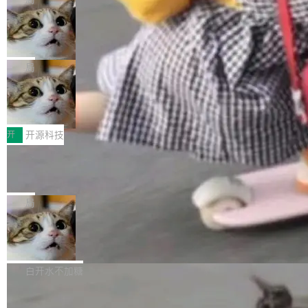
现实 过去两年，CIO们的焦虑清单上多了两项：
设置，如果用布尔值 + 可空字段来表示——bool
个"AI 知识库 + 聊天机器人"——每个大厂都在
一是如何让大模型和智能体应用安全地从PoC走
ean 表示是否可切换，nullable 的默认模式、浅
Deno 团队开源 Celld，可自托管的分
做，没什么新鲜的。 但 Kenton Varda 在 Twitte
向生产，二是如何让测试团队跟得上AI应用...
布式 Durable Objects
色方案、深色方案——会产生大量无意义的组
r 上把事情说清楚了： 今天我们发布了 Cloudfla
Ryan Dahl 领导的 Deno 团队推出了最新开源项
合。方案缺了、配置冲突了、全 null 了。要知道
re OS，一个带连接器的聊天机器人，跟其他所
目 Celld，一个能在自己机器上运行 Cloudflare
局
哪些组合有效，作者说，你得靠"文档、校验、或
有科技公司做的一样。只不过，实际上它不一
Workers 和 Durable Objects 的守护进程。 设
者部落知识"。 换个写法。Rust 的 enum，两个
样。这是 Sandstorm.io 的重制版，我十年前的
鲁大师7月新机性能/流畅/AI榜：vivo夺
计思路很直接：每个对象是一个独立的 SQLite
变体：Switchable...
性能、流畅双第一，三星Galaxy Z系列
那个创业公司。不同的是，这次它构建在 Cloudf
数据库，按名称寻址，复制到你自己的 S3 兼容
2026年7月的手机市场，由于存储等硬件成本暴
新折叠缺席
lare Workers 上——我花了九年时间搭建的平台
存储库里。节点之间只通过这个存储库协调——
增，手机厂商的日子也不好过啊，新机速度明显
开
开源科技
——并且深度集成了 AI。这基本上是我十年秘密
没有控制平面，没有共识协议。每个对象自带一
放缓，因此硝烟味淡了许多。新机参数规格除开
计划的顶峰。 十年前，Ken...
个小型数据库，应用天然按分片构建，单个数据
Zed 推出 DeltaDB，一个记录 commit
高价的三星折叠（三星Galaxy Z Fold8 Ultra / Z
之间所有操作的版本控制系统
库的竞争和爆炸半径问题在设计层面就被消除
Fold8 / Z Flip8）外，其余要么是中低端机器，
Zed 编辑器团队发布了新项目——DeltaDB，一
了。 闲置的 cell 会休眠到几乎不占资源。当 cel
例如iQOO Z11i、REDMI Note 17、REDMI No
个在 git commit 之间记录每一次编辑操作的版
局
l 迁移或唤醒时，新宿主从 S3 恢复 SQLite 数据
te 17 Pro、OPPO K15，要么是vivo X300 E这
本控制系统。目前处于 Early Access 阶段。 De
库继续执行。存储库是持久化的唯一真相...
样的次旗舰。 Galaxy Z Fold8 Ultra / Z Fold8 /
SpaceXAI 单季资本开支达 183 亿美元
ltaDB 的核心思路直接写在 landing page 最显
Z Flip8三款折叠屏新机均在7月22日发布，且全
眼的位置：「Software is made between com
根据风险投资人Tomer Tunguz 博客（VC 分
部搭载骁龙8 Elite Gen5 for Galaxy，它们本该
mits」——软件是在 commit 之间写出来的。git
析）披露的最新分析与第二季度业绩报告，Spac
白开水不加糖
是7月性...
只记录了你提交的最终状态，但真正的工作过程
eXAI在上个季度的总资本支出飙升至183.7亿美
——打字、删改、试错、agent 对话——都在 co
Meta 发布终端编程 Agent“Muse Cod
元。其中，绝大部分资金被直接用于 AI 领域，