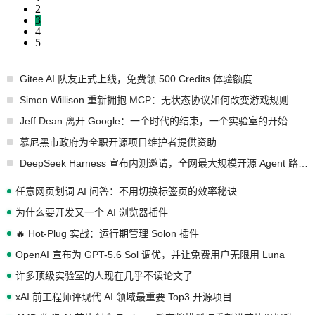
2
3
4
5
Gitee AI 队友正式上线，免费领 500 Credits 体验额度
Simon Willison 重新拥抱 MCP：无状态协议如何改变游戏规则
Jeff Dean 离开 Google：一个时代的结束，一个实验室的开始
慕尼黑市政府为全职开源项目维护者提供资助
DeepSeek Harness 宣布内测邀请，全网最大规模开源 Agent 路演现场诞生
任意网页划词 AI 问答：不用切换标签页的效率秘诀
为什么要开发又一个 AI 浏览器插件
🔥 Hot-Plug 实战：运行期管理 Solon 插件
OpenAI 宣布为 GPT-5.6 Sol 调优，并让免费用户无限用 Luna
许多顶级实验室的人现在几乎不读论文了
xAI 前工程师评现代 AI 领域最重要 Top3 开源项目