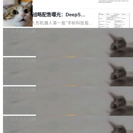
5% RHAE Best@1，超过了 ARC 报告的人类专
覆盖 rust-lang/rust 单一仓库的代码贡献。这不
局
家基线 95.4%。 不是又一个 coding agent 包装
是项目级别的官方立场，目前由五个团队采纳，
宇树科技 IPO 战略配售曝光：DeepSe
器 Prime Agent 的架构和市面上大多数 coding
但它可能是主流开源项目中关于 AI 辅助贡献最
ek 获配 93.3 万股，锁定 36 个月
agent 有本质区别。大多数 agent harness 的设
细致的一份规则。 政策的核心只有一句话：LLM
8月6日晚间，“人形机器人第一股”宇树科技股份
计是基于早期模型的能力—...
可以用来分析、提炼、审阅、建议，但不能用来
有限公司披露IPO发行价格及战略配售结果，杭
白开水不加糖
创作。 具体来说，LLM 生成的代码可以提交，
州深度求索人工智能基础技术研究有限公司（De
但必须满足五个条件：预先安排、非关键、高质
Docker 29.7.2 发布
epSeek）获配93.3399万股，按150.8元/股发行
量、充分测试、充分审查，并且必须披露。LLM
价格计算，认购金额约1.41亿元，股份锁定期为
Docker 29.7.2 现已发布，具体更新内容如下：
不得生成涉及安全性的关键变更，除非作者本身
36个月。 公告显示，本次宇树科技战略配售对
Bug fixes and enhancements 修复多次传递同
白开水不加糖
就是领域专家。即使如此，政策也"强烈不建
象主要包括长期投资机构、与公司业务具有战略
一环境变量时，docker service create和docker
议"这么做。 对于不披露的情况，审核者可以直
合作关系或长期合作愿景的大型企业、科创板保
Apache Fluss 毕业成为顶级项目
service update会发生 panic 的问题。docker/cl
接关闭 PR，无需解释。 政策作者 Jynn Ne...
荐人跟投子公司，以及公司高级管理人员和核心
i#7145 修复了 Docker Engine 29.7.0 中引入的
今年 7 月，Apache Fluss 的毕业提案在 Apach
员工参与设立的专项资产管理计划。其中，Dee
一个回归问题，该问题导致拉取镜像时会拒绝包
e 孵化器项目管理委员会（IPMC）投票中获得
白开水不加糖
pSeek作为与宇树科技具备战略合作关系的企
含绝对 hardlink 目标的镜像（此类镜像由某些镜
全票通过，随后获 Apache 软件基金会董事会批
业，获配股份数量占本次发行数量的2.31%。 除
像构建工具生成）。moby/moby#53305 修复了
马斯克 AI 百科项目 Grokipedia 被曝数
准。今天，Apache 软件基金会正式宣布 Apach
DeepSeek外，腾讯旗下上海启善投资有限公司
月未更新
Docker Engine 29.7.0 中引入的一个回归问
e Fluss 孵化毕业，成为 Apache 顶级项目（TL
埃隆·马斯克推出的AI百科项目 Grokipedia 被曝
获配9...
题，该问题可能导致在旧版 Linux 内核...
P）！这一里程碑不仅标志着 Fluss 迈入新的发
长期停止内容更新，未能实现其作为“AI版维基百
白开水不加糖
展阶段，也将进一步推动流式存储、实时湖仓与
科”替代品的目标。 据 Lawfare 最新调查，自今
AI 数据基础加速融合，为实时数据基础设施的发
Solon I18n：三种解析器，零样板代码
年4月以来，Grokipedia 页面更新功能基本停