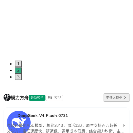
1
2
3
模力方舟
最新模型
热门模型
更多大模型
DeepSeek-V4-Flash-0731
高效轻量化MoE模型，总参284B，激活13B，原生支持百万超长上下
文能力。推理速度快、延迟低、调用成本低廉，综合能力均衡，主打