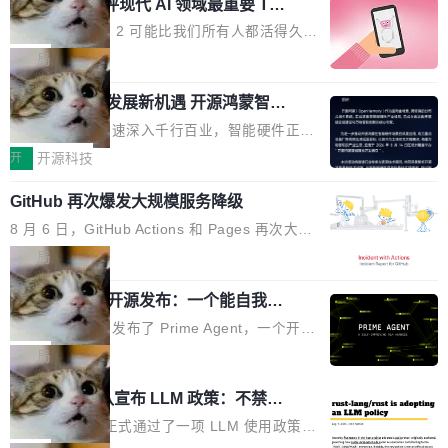
业化营销服务的需求从未如此迫切。 但市场扩容
xAI 前工程师评现代 AI 领域最重要 Top
n 这条推文引发了广泛讨论。他不是在说风凉
巧机身有效提升市面主流标准A...
3 开源项目
的同时,服务商的竞争逻辑正在改变。2026年Top
话，他是说出了一个圈内人尽皆知但很少公开捅
Flash Attention 2 可能比我们所有人都活得久。
Agency年度合辑的观察指出,“产品”这个离消费
破的事实。 Jordan 随后补充了一句软化声明：
这句话不是来自某个技术博客，而是出自 Hieu
局
者最近的载体,在整个品牌营销层面的权重显著变
「我不认为这些会议上大部分论文都在过度宣传
Pham 的一条推文。Hieu Pham 是谁？他是 xAI
高了。全域营销服务商的竞争正在从规模转向深
或造假。问题是，作为读者，如果你筛选出那些
共商智能硬件发展新机遇 开源鸿蒙智能
的早期工程师之一，在 Grok 训练基础设施团队
度,案例厚度、全域覆盖、多线协同...
硬件开发者日杭州站即将举行
看起来最令人兴奋的论文，那它们大部分都是过
工作过。近日他在 X 上发了一条帖子，列出了他
随着万物智联加速深入千行百业，智能硬件正从
度宣传的。」 这才是真正的痛点。不是所有论文
认为现代 AI 领域最重要的三个开源项目。 第一
单点设备迈向智能化、网联化、协同化发展。作
开
开源科技
都有问题，是最吸引眼球的那批论文最有问题。
个名字毫无悬念：Flash Attention 2。 Hieu 的
为面向全场景、跨终端的分布式操作系统，开源
他引用的帖子来自 Mathew Shen，一位 ICLR 2
理由很具体。FA 系列不需要解释，但 FA2 是他
GitHub 再次爆发大规模服务降级
鸿蒙通过统一技术底座和分布式能力，为不同类
026 的读者：「看了篇 ...
认为最重要的一个——复杂度恰到好处，刚好能
型智能设备的开发、连接与互联提供关键支撑，
8 月 6 日，GitHub Actions 和 Pages 再次大规
驱动你去学 CuTe，但还没被那些"邪恶的" Hopp
也为产业链企业探索产品创新与商业增长打开新
模服务降级，Actions 完全不可用超过 5 小时，
局
er++ 优化所淹没，足够容易修改和适配。 更关
的空间。 8月14日，开源鸿蒙智能硬件开发者日
webhook 停发，连自托管 runner 也因调度层故
键的是 FA2 的持久性...
（OHDD：OpenHarmony Hardware Develope
Prime Agent 开源发布：一个能自我改
障无法工作。Pages、Copilot code review、C
进的编程 Agent，ARC-AGI 3 超越人类
r Day）将在杭州启航。活动面向智能硬件产业
opilot coding agent 全部受影响。从检测到完全
Prime Intellect 发布了 Prime Agent，一个开源
专家基线
链企业和开发者，邀请行业专家与资深技术顾
恢复，大约 12 小时。 这是 2026 年 8 月的第六
的编程 Agent Harness，核心设计围绕两个抽
局
问，围绕开源鸿蒙技术能力、设备适配、芯片适
起事故，其中四起与 AI/Copilot 服务相关。 Git
象：Recursive Language Model（RLM）和 C
配、功耗与稳定性调优、兼容性测评及统一互联
Rust 项目团队宣布 LLM 政策：不禁
Hub 员工 kdaigle 在 HN 讨论中贴出了一组数
ontinual Harness。在 ARC-AGI 3 基准测试
等内容展开系统讲解和实战交流，帮助企业进一
止，但你要承认哪些代码不是你写的
据：2025 年全年 10 亿次 commit。现在，每周
上，Prime Agent + Opus 5 的组合达到了 95.
Rust 语言项目正式通过了一项 LLM 使用政策，
步了解开源鸿蒙在智能...
2.75 亿次，全年预计 140 亿次。GitHub...