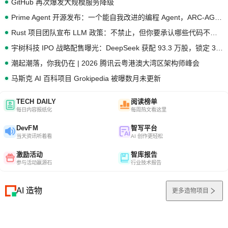
GitHub 再次爆发大规模服务降级
Prime Agent 开源发布：一个能自我改进的编程 Agent，ARC-AGI 3 超越人类专家基线
Rust 项目团队宣布 LLM 政策：不禁止，但你要承认哪些代码不是你写的
宇树科技 IPO 战略配售曝光：DeepSeek 获配 93.3 万股，锁定 36 个月
潮起潮落，你我仍在 | 2026 腾讯云粤港澳大湾区架构师峰会
马斯克 AI 百科项目 Grokipedia 被曝数月未更新
TECH DAILY
阅读榜单
每日内容报纸化
每周热文看这里
DevFM
智写平台
当天资讯听着看
AI 创作更轻松
激励活动
智库报告
参与活动赢源石
行业技术报告
AI 造物
更多造物项目