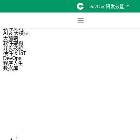
DevOps研发效能
综合
开源资讯
软件资讯
AI & 大模型
大前端
软件架构
开发技能
硬件 & IoT
DevOps
程序人生
数据库
1