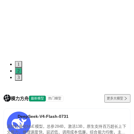
1
2
3
模力方舟
最新模型
热门模型
更多大模型
DeepSeek-V4-Flash-0731
高效轻量化MoE模型，总参284B，激活13B，原生支持百万超长上下
文能力。推理速度快、延迟低、调用成本低廉，综合能力均衡，主打