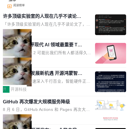
阅读榜单
许多顶级实验室的人现在几乎不读论文
了
「许多顶级实验室的人现在几乎不读论文了，而
且他们认为 ICLR/ICML/NeurIPS 充斥着大量过
局
度宣传和欺诈。」 OpenAI 研究员 Keller Jorda
xAI 前工程师评现代 AI 领域最重要 Top
n 这条推文引发了广泛讨论。他不是在说风凉
3 开源项目
话，他是说出了一个圈内人尽皆知但很少公开捅
Flash Attention 2 可能比我们所有人都活得久。
破的事实。 Jordan 随后补充了一句软化声明：
这句话不是来自某个技术博客，而是出自 Hieu
局
「我不认为这些会议上大部分论文都在过度宣传
Pham 的一条推文。Hieu Pham 是谁？他是 xAI
或造假。问题是，作为读者，如果你筛选出那些
共商智能硬件发展新机遇 开源鸿蒙智能
的早期工程师之一，在 Grok 训练基础设施团队
硬件开发者日杭州站即将举行
看起来最令人兴奋的论文，那它们大部分都是过
工作过。近日他在 X 上发了一条帖子，列出了他
随着万物智联加速深入千行百业，智能硬件正从
度宣传的。」 这才是真正的痛点。不是所有论文
认为现代 AI 领域最重要的三个开源项目。 第一
单点设备迈向智能化、网联化、协同化发展。作
开
开源科技
都有问题，是最吸引眼球的那批论文最有问题。
个名字毫无悬念：Flash Attention 2。 Hieu 的
为面向全场景、跨终端的分布式操作系统，开源
他引用的帖子来自 Mathew Shen，一位 ICLR 2
理由很具体。FA 系列不需要解释，但 FA2 是他
GitHub 再次爆发大规模服务降级
鸿蒙通过统一技术底座和分布式能力，为不同类
026 的读者：「看了篇 ...
认为最重要的一个——复杂度恰到好处，刚好能
型智能设备的开发、连接与互联提供关键支撑，
8 月 6 日，GitHub Actions 和 Pages 再次大规
驱动你去学 CuTe，但还没被那些"邪恶的" Hopp
也为产业链企业探索产品创新与商业增长打开新
模服务降级，Actions 完全不可用超过 5 小时，
局
er++ 优化所淹没，足够容易修改和适配。 更关
的空间。 8月14日，开源鸿蒙智能硬件开发者日
webhook 停发，连自托管 runner 也因调度层故
键的是 FA2 的持久性...