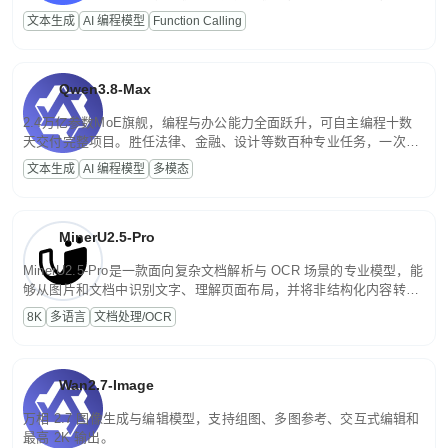
高并发、轻量化任务，适合日常对话、内容创作、基础 RAG、批量
文本生成
AI 编程模型
Function Calling
文案处理等普惠刚需场景。
Qwen3.8-Max
2.4万亿参数MoE旗舰，编程与办公能力全面跃升，可自主编程十数
天交付完整项目。胜任法律、金融、设计等数百种专业任务，一次对
话端到端交付生产级成果。原生视觉理解贯穿规划、执行与验证全流
文本生成
AI 编程模型
多模态
程，支持超长文档与长视频的深度语义解析。长程任务中自主规划与
闭环迭代，持续进化。
MinerU2.5-Pro
MinerU2.5-Pro是一款面向复杂文档解析与 OCR 场景的专业模型，能
够从图片和文档中识别文字、理解页面布局，并将非结构化内容转换
为便于存储、检索和二次处理的结构化结果。
8K
多语言
文档处理/OCR
Wan2.7-Image
万相 2.7 图像生成与编辑模型，支持组图、多图参考、交互式编辑和
最高 2K 输出。