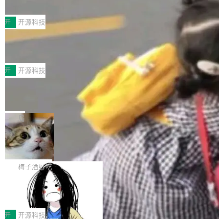
典型案例
计算节点间多种内存类型的高性能通信。 UCL-
近日，工信部科技司公示《2025人工智能应用典
MPComm将作为一种传输引擎接入Mooncake T
型案例入选名单》，深信服“面向企业研发场景的
开
开源科技
ENT，实现零拷贝传输性能提升30%、非零拷贝
开源 AI 编程平台 CoStrict 应用”凭借卓越的技术
传输性能最高提升5倍。UCL-MPComm底层基
深信服AI算力网关入选工信部人工智能
创新与落地成效成功入选。 全链路私有化部署，
应用典型案例！
于自研UCL-Engine通信引擎，后续腾讯网平将
助力企业AI研发安全落地 当前，越来越多企业已
前不久，工业和信息化部正式发布《2025年人工
持续开源更多基于UCL-Engine的高性能通信组
经开始引入 AI Coding 工具，通过调用公有云模
智能应用典型案例名单》，集中展示人工智能在
开
开源科技
件。 腾讯网平团队在UCL-MPComm中实现了一
型或企业内部部署模型提升研发效率。但随着 AI
各领域的应用成果，覆盖技术底座、行业赋能、
个独立于业务线程的全局通信引擎（Engine），
Jeff Dean 离开 Google：一个时代的结
Coding 从个人辅助工具逐步走向团队级、组织
产品应用、支撑保障、专题等五大方向。深信服
并实...
束，一个实验室的开始
级应用，企业在规模化落地过程中，对安全性、
AI算力网关（AI创新平台）成功入选！ 随着各行
Google 员工编号 20。MapReduce 作者之一。
可控性和代码质量提出了更高要求。 首先是数据
各业的Agent走向规模化建设，算力构成形态逐
Bigtable 作者之一。TensorFlow 的作者之一。
局
安全与合规要求。对于大多数普通研发场景，公
渐丰富，用户关注的重点也在发生变化：不只是
Gemini 的架构师。Google 首席科学家。 Jeff D
有云模型能够满足快速试用和效率提升的需求。
🔥 SolonCode v2026.8.4 发布：界面
让AI用起来，还要进一步看清混合算力时代下，
ean 在 Google 工作了 27 年后，宣布离职。 他
但对于金融、能源、医疗等对数据安全要求较...
字体可调、22 种语言、记忆搜索增强
Token花在哪里、算力是否被充分利用，以及持
不是一个人走。一同离开的还有 Sanjay Ghema
打开终端就能上岗的全中文编码智能体，这一轮
续增长的AI成本该如何优化。 深信服AI算力网关
wat（Google 员工编号 23，Jeff Dean 二十多
把「看得清、用母语、记得住」三件事一次补
梅子酒好吃
正是围绕这些实际问题，从Token治理和成本治
年的编程搭档，MapReduce 和 Bigtable 的共同
齐。 SolonCode 是什么 SolonCode 是杭州无
理两个方面，让用户的每一份算力都看得清、管
作者）、Quoc Le（Google 大脑核心成员，Se
让“代码语义理解”深度释放AI Coding
耳科技研发的企业级终端编码智能体——一位全
得住、用得稳、省得下、更安全！ 一、从现在开
价值潜能：华为云码道（CodeArts）
q2Seq 和 DocAI 的共同发明人）以及 Oriol Vin
中文驱动的数字员工，自主理解需求、规划步
一、代码仓深度理解技术的作用与价值 在软件工
始，Token使用一目...
代码仓技术解析
yals（Gemini 联合负责人，AlphaSta...
骤、编写代码。不挑模型、不挑平台，curl 一行
程实践中，代码仓是企业核心知识资产的主要载
开
开源科技