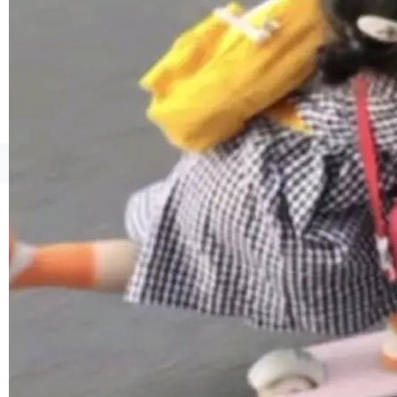
境、兼容场景、一键直出”。 Hy ASR 3.0 previe
w 不要求标准普通话，方言识别覆盖粤语、吴语
等 10 大方言片区和 20 余个二级小片区。在开
源评测集中，Hy ASR 3.0 preview 在多语种的
WER（...
©OSCHINA(OSChina.NET)
京ICP备2025119063号