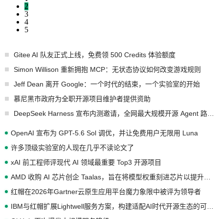
2
3
4
5
Gitee AI 队友正式上线，免费领 500 Credits 体验额度
Simon Willison 重新拥抱 MCP：无状态协议如何改变游戏规则
Jeff Dean 离开 Google：一个时代的结束，一个实验室的开始
慕尼黑市政府为全职开源项目维护者提供资助
DeepSeek Harness 宣布内测邀请，全网最大规模开源 Agent 路演现场诞生
OpenAI 宣布为 GPT-5.6 Sol 调优，并让免费用户无限用 Luna
许多顶级实验室的人现在几乎不读论文了
xAI 前工程师评现代 AI 领域最重要 Top3 开源项目
AMD 收购 AI 芯片创企 Taalas，旨在将模型权重刻进芯片以提升推理性能
红帽在2026年Gartner云原生应用平台魔力象限中被评为领导者
IBM与红帽扩展Lightwell服务方案，构建适配AI时代开源生态的可信基础设施