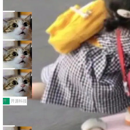
的帖子在 Reddit 火了
式”为主题，直面AI从实验室走向规模化产业落地
有一种东西，一旦用过就回不去了。Alex Fedos
的核心质量命题。会上，《2026智能研发生产力
eev 管它叫"软件设计的基石"。 他说的东西不新
局
工具选型手册》发布，Testin云测的Testin XAge
鲜——代数数据类型（ADT），尤其是和类型
nt智能测试系统入选AI测试领域代表产品。对CI
Cloudflare 开源内部企业 AI 平台 Clou
（sum type）。但他说清楚了一件事：这不是类
dflare OS
O而言，这提示了一个转变：AI测试正在从效率
型系统的学术体操，是日常编码的思维方式。 文
Cloudflare 发布了一个开源项目 Cloudflare O
工具升级为企业的质量基础设施。 CIO面对的新
章从一个简单的例子切入。一个网站的深色主题
S。如果你只看官方博客，你会觉得这是又一
局
现实 过去两年，CIO们的焦虑清单上多了两项：
设置，如果用布尔值 + 可空字段来表示——bool
个"AI 知识库 + 聊天机器人"——每个大厂都在
一是如何让大模型和智能体应用安全地从PoC走
ean 表示是否可切换，nullable 的默认模式、浅
Deno 团队开源 Celld，可自托管的分
做，没什么新鲜的。 但 Kenton Varda 在 Twitte
向生产，二是如何让测试团队跟得上AI应用...
布式 Durable Objects
色方案、深色方案——会产生大量无意义的组
r 上把事情说清楚了： 今天我们发布了 Cloudfla
Ryan Dahl 领导的 Deno 团队推出了最新开源项
合。方案缺了、配置冲突了、全 null 了。要知道
re OS，一个带连接器的聊天机器人，跟其他所
目 Celld，一个能在自己机器上运行 Cloudflare
局
哪些组合有效，作者说，你得靠"文档、校验、或
有科技公司做的一样。只不过，实际上它不一
Workers 和 Durable Objects 的守护进程。 设
者部落知识"。 换个写法。Rust 的 enum，两个
鲁大师7月新机性能/流畅/AI榜：vivo夺
样。这是 Sandstorm.io 的重制版，我十年前的
计思路很直接：每个对象是一个独立的 SQLite
变体：Switchable...
性能、流畅双第一，三星Galaxy Z系列
那个创业公司。不同的是，这次它构建在 Cloudf
数据库，按名称寻址，复制到你自己的 S3 兼容
2026年7月的手机市场，由于存储等硬件成本暴
新折叠缺席
lare Workers 上——我花了九年时间搭建的平台
存储库里。节点之间只通过这个存储库协调——
增，手机厂商的日子也不好过啊，新机速度明显
开
开源科技
——并且深度集成了 AI。这基本上是我十年秘密
没有控制平面，没有共识协议。每个对象自带一
放缓，因此硝烟味淡了许多。新机参数规格除开
计划的顶峰。 十年前，Ken...
Zed 推出 DeltaDB，一个记录 commit
个小型数据库，应用天然按分片构建，单个数据
高价的三星折叠（三星Galaxy Z Fold8 Ultra / Z
之间所有操作的版本控制系统
库的竞争和爆炸半径问题在设计层面就被消除
Fold8 / Z Flip8）外，其余要么是中低端机器，
Zed 编辑器团队发布了新项目——DeltaDB，一
了。 闲置的 cell 会休眠到几乎不占资源。当 cel
例如iQOO Z11i、REDMI Note 17、REDMI No
个在 git commit 之间记录每一次编辑操作的版
局