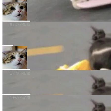
l 迁移或唤醒时，新宿主从 S3 恢复 SQLite 数据
te 17 Pro、OPPO K15，要么是vivo X300 E这
本控制系统。目前处于 Early Access 阶段。 De
库继续执行。存储库是持久化的唯一真相...
样的次旗舰。 Galaxy Z Fold8 Ultra / Z Fold8 /
SpaceXAI 单季资本开支达 183 亿美元
ltaDB 的核心思路直接写在 landing page 最显
Z Flip8三款折叠屏新机均在7月22日发布，且全
眼的位置：「Software is made between com
根据风险投资人Tomer Tunguz 博客（VC 分
部搭载骁龙8 Elite Gen5 for Galaxy，它们本该
mits」——软件是在 commit 之间写出来的。git
析）披露的最新分析与第二季度业绩报告，Spac
白开水不加糖
是7月性...
只记录了你提交的最终状态，但真正的工作过程
eXAI在上个季度的总资本支出飙升至183.7亿美
——打字、删改、试错、agent 对话——都在 co
Meta 发布终端编程 Agent“Muse Cod
元。其中，绝大部分资金被直接用于 AI 领域，
e” 和 Muse Spark 1.2 模型
mmit 之间的空隙里丢失了。 DeltaDB 要做的就
金额高达158.3亿美元，这一单项投入已经逼近
Meta 今天发布了两款 AI 产品：Muse Code，
是把这段空隙补上。 回退到任何一次编辑：Delt
微软同期总资本开支的四成。 与亚马逊、Alpha
一个在终端里运行的编程 agent；Muse Spark
局
aDB 捕获 commit 之间的每一次操作，...
bet、微软以及 Meta 等传统科技巨头相比，Spa
1.2，驱动这个 agent 的新模型。一句话概括：
ceXAI的资金消耗速度尤为引人瞩目。然而，支
美团开源 LoHoSearch，用知识图谱校
你可以用 curl -fsSL https://dev.meta.ai/install.
准 AI 能力认知
撑庞大支出的资金来源却呈现出截然不同的面
sh | bash 安装一个能在大项目里自动规划、写
机器出题的前提，是让机器拥有全局视野。整个
貌。数据显示，微软和 Meta 主要依托充沛的经
代码、验证结果的 AI 终端工具。 据介绍，Muse
构建流程可以分为四个环节：建图 → 控制难度
白开水不加糖
营现金流来覆盖资本开支，其资本支出覆盖率分
Code 是 Meta 的编程 agent 产品。它和市场上
→ 质量把关 → 数据概览。
别达到155% 和106%;而SpaceXAI的经营现金
已有的终端编程 agent 在设计理念上有几个明显
腾讯开源 UCL-MPComm 通信库
流仅能覆盖资本开支的12...
的差异点。 异步后台 agent：Muse Code 有一
腾讯网平团队宣布开源了 UCL-MPComm 通信
个主 agent 循环，外加一组后台 agent。这些后
库，并将作为transport接入Mooncake TENT。
白开水不加糖
台 agent...
该通信库针对AI Memory池化场景的数据传输需
CoStrict入选工信部2025人工智能应用
求进行了深度优化，能够实现数据中心内大规模