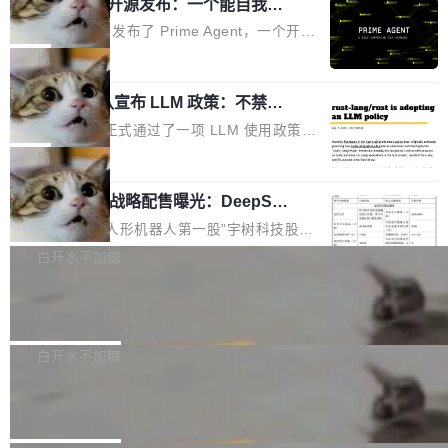
（OHDD：OpenHarmony Hardware Develope
Prime Agent 开源发布：一个能自我改
障无法工作。Pages、Copilot code review、C
进的编程 Agent，ARC-AGI 3 超越人类
r Day）将在杭州启航。活动面向智能硬件产业
opilot coding agent 全部受影响。从检测到完全
Prime Intellect 发布了 Prime Agent，一个开源
专家基线
链企业和开发者，邀请行业专家与资深技术顾
恢复，大约 12 小时。 这是 2026 年 8 月的第六
的编程 Agent Harness，核心设计围绕两个抽
局
问，围绕开源鸿蒙技术能力、设备适配、芯片适
起事故，其中四起与 AI/Copilot 服务相关。 Git
象：Recursive Language Model（RLM）和 C
配、功耗与稳定性调优、兼容性测评及统一互联
Hub 员工 kdaigle 在 HN 讨论中贴出了一组数
Rust 项目团队宣布 LLM 政策：不禁
ontinual Harness。在 ARC-AGI 3 基准测试
等内容展开系统讲解和实战交流，帮助企业进一
止，但你要承认哪些代码不是你写的
据：2025 年全年 10 亿次 commit。现在，每周
上，Prime Agent + Opus 5 的组合达到了 95.
Rust 语言项目正式通过了一项 LLM 使用政策，
步了解开源鸿蒙在智能...
2.75 亿次，全年预计 140 亿次。GitHub...
5% RHAE Best@1，超过了 ARC 报告的人类专
覆盖 rust-lang/rust 单一仓库的代码贡献。这不
局
家基线 95.4%。 不是又一个 coding agent 包装
是项目级别的官方立场，目前由五个团队采纳，
器 Prime Agent 的架构和市面上大多数 coding
宇树科技 IPO 战略配售曝光：DeepSe
但它可能是主流开源项目中关于 AI 辅助贡献最
ek 获配 93.3 万股，锁定 36 个月
agent 有本质区别。大多数 agent harness 的设
细致的一份规则。 政策的核心只有一句话：LLM
8月6日晚间，“人形机器人第一股”宇树科技股份
计是基于早期模型的能力—...
可以用来分析、提炼、审阅、建议，但不能用来
有限公司披露IPO发行价格及战略配售结果，杭
白开水不加糖
创作。 具体来说，LLM 生成的代码可以提交，
州深度求索人工智能基础技术研究有限公司（De
但必须满足五个条件：预先安排、非关键、高质
Docker 29.7.2 发布
epSeek）获配93.3399万股，按150.8元/股发行
量、充分测试、充分审查，并且必须披露。LLM
价格计算，认购金额约1.41亿元，股份锁定期为
Docker 29.7.2 现已发布，具体更新内容如下：
不得生成涉及安全性的关键变更，除非作者本身
36个月。 公告显示，本次宇树科技战略配售对
Bug fixes and enhancements 修复多次传递同
白开水不加糖
就是领域专家。即使如此，政策也"强烈不建
象主要包括长期投资机构、与公司业务具有战略
一环境变量时，docker service create和docker
议"这么做。 对于不披露的情况，审核者可以直
Apache Fluss 毕业成为顶级项目
合作关系或长期合作愿景的大型企业、科创板保
service update会发生 panic 的问题。docker/cl
接关闭 PR，无需解释。 政策作者 Jynn Ne...
荐人跟投子公司，以及公司高级管理人员和核心
i#7145 修复了 Docker Engine 29.7.0 中引入的
今年 7 月，Apache Fluss 的毕业提案在 Apach
员工参与设立的专项资产管理计划。其中，Dee