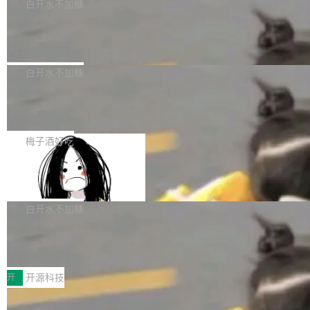
一个回归问题，该问题导致拉取镜像时会拒绝包
e 孵化器项目管理委员会（IPMC）投票中获得
白开水不加糖
pSeek作为与宇树科技具备战略合作关系的企
含绝对 hardlink 目标的镜像（此类镜像由某些镜
全票通过，随后获 Apache 软件基金会董事会批
业，获配股份数量占本次发行数量的2.31%。 除
马斯克 AI 百科项目 Grokipedia 被曝数
像构建工具生成）。moby/moby#53305 修复了
准。今天，Apache 软件基金会正式宣布 Apach
DeepSeek外，腾讯旗下上海启善投资有限公司
月未更新
Docker Engine 29.7.0 中引入的一个回归问
e Fluss 孵化毕业，成为 Apache 顶级项目（TL
埃隆·马斯克推出的AI百科项目 Grokipedia 被曝
获配9...
题，该问题可能导致在旧版 Linux 内核...
P）！这一里程碑不仅标志着 Fluss 迈入新的发
长期停止内容更新，未能实现其作为“AI版维基百
白开水不加糖
展阶段，也将进一步推动流式存储、实时湖仓与
科”替代品的目标。 据 Lawfare 最新调查，自今
AI 数据基础加速融合，为实时数据基础设施的发
Solon I18n：三种解析器，零样板代码
年4月以来，Grokipedia 页面更新功能基本停
展开启新的篇章。
滞，过去三个月内没有任何条目完成更新，用户
如果你在 Spring Boot 里做过国际化，流程大概
提交的编辑请求也长期处于待处理状态。 Groki
是这样的：配 MessageSource 的 Bean、写 R
梅子酒好吃
pedia 于去年底上线，定位为由人工智能生成内
eloadableResourceBundleMessageSource、
容的百科平台，被马斯克视为传统众包百科网站
Apache Doris 4.1 全面增强 Iceberg：
声明 LocaleResolver、注册 LocaleChangeInt
支持 UPDATE、MERGE INTO 与 Iceb
维基百科的替代方案。Lawfare 调查发现，无论
erceptor…五六步之后才能看到第一行翻译文
Apache Doris 4.1 要补齐的，正是缺失的那一
erg V3
热门页面还是低关注度页面，均未出现近期更
本。 Solon 换了个方式。整个 i18n 模块围绕三
半。在已有查询能力的基础上，Doris 进一步支
白开水不加糖
新，相关问题并非局限于特定领域，而是在不同
个解析器、一个注解、一个工具类展开——没有
持了 UPDATE、DELETE、MERGE INTO 等数
主题和访问量页面中普遍存在。 调查人员最初认
XML、没有拦截器注册、没有样板配置。 资源
Testin XAgent：CIO智能测试落地指南
据修改操作、完整的表结构管理与分区演进，以
为，Grokipedia可能只是限...
文件的约定 把文件放到 resources/i18n/ 下： r
及 rewrite_data_files、expire_snapshots 等日
7月30日，TiD2026质量竞争力大会在北京中关
esources/i18n/messages.properties ...
常维护操作，并完整支持 Iceberg V3 格式。
村国家自主创新示范区会议中心开幕。本届大会
开
开源科技
由中关村智联软件服务业质量创新联盟主办，以
让非法状态不可表示：一篇关于 ADT
“智构可信·质创未来——AI原生时代的质量新范