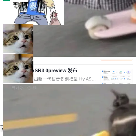
装完即用。 开源地址：Gitee · GitCode · GitHu
体。企业级代码仓库通常包含数十万乃至数百万
b 安装 支持 Java 8+（8~26）、macOS / Linu
一条“删库”命令跑 17 小时，算法工程
个文件，其规模远超单次模型调用可承载的上下
师删光 89TB 数据只为干私活
x / Windows / Harmony PC。 # macOS / Linu
文窗口。随着项目规模的持续扩张与代码历史的
最高人民检察院8月4日公布了一起案件：北京一
x / Harmony PC curl -fsSL https://solon.noea
不断累积，代码仓中的模块关系、接口契约、业
名90后算法工程师王某，为了给自己接的私活腾
局
r.org/solon...
务逻辑等关键信息往往分散于数十乃至数百个文
服务器空间，删光了公司AI游戏部门的全部核心
件之中，形成高度复杂的知识关联网络。传统的
Cloudflare 分享推理优化实践：KV ca
数据。 王某2024年1月入职东城区某科技公司AI
che 量化 + 权重压缩，吞吐量提升 4
代码检索手段（如关键词匹配、目录遍历）仅能
短剧部门，有互联网大厂背景。在公司内部架构
Kimi 和 GLM 是当前最强的大模型系列之一，但
1%，成本降 30%
在语法层面完成文本定位，难以触及代码的语义
调整期间，部门三次通知全员将数据从A集群迁
它们有一个共同的问题：太吃显存了。月之暗面
局
内涵与结构关联，导致开发者使用代码智能体在
移到B集群，王某都回复了"收到"。 他没有迁移
的 Kimi K 系列和智谱的 GLM 都是长上下文、M
理解大规模代码仓时面临显著"代码仓理解"瓶
数据。2024年9月3日下午4点，他使用此前登录
腾讯混元 Hy ASR3.0preview 发布
oE 架构的大模型，好用到让人上瘾，但 GPU 显
颈。 代码仓深度理解服务（以下简称" CodeBas
的账号密码进入A集群，输入了一条被程序员圈
存永远不够用。 Cloudflare 的 Workers AI 团队
腾讯混元正式推出新一代语音识别模型 Hy ASR
e深度理解服务"）是华为云码道（CodeA...
称为"删库跑路"的命令——最高管理员权限、无
一直在跑这些模型的推理。他们在官方博客上发
3.0preview。基于最新一代大语言模型 Hy3 的
白开水不加糖
需确认、强制递归删除。17个小时后，运维人员
了一篇技术文章，详细拆解了三种让大模型在 G
语言理解能力，以及融合了高精度语音识别与深
发现异常并中止进程时，89TB数据已经没了。
PU 上跑得更省、更快的技术手段——KV cache
度语义理解能力，实现了语音识别能力的全面升
删掉的是AI游戏部门的全部开发文件，包括公司
量化、模型权重压缩、以及共享 KV cache 的完
级。 根据介绍，Hy ASR3.0preview 目标在于：
自研的多个文生3D和...
整性保护。效果是：吞吐量提升 41%，每 token
让语音识别不再只是听清，而是真正听懂。通过
成本降低 30%，精度不变。 FP8 省的不仅是显
先理解你的语境和意图，再把准确的文字直接给
存 KV cache 是推理时最吃显...
到你。从“逐字转写、单点优化”演进为“理解语