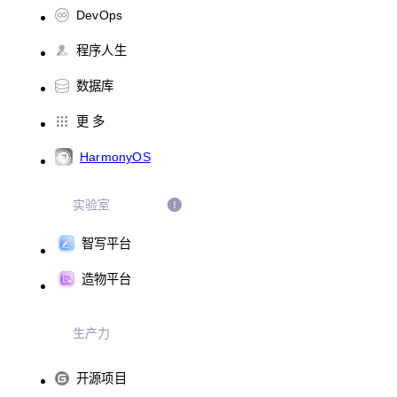
DevOps
程序人生
数据库
更 多
HarmonyOS
实验室
智写平台
造物平台
生产力
开源项目