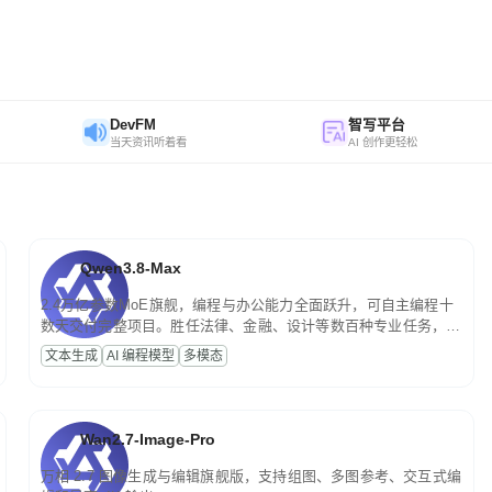
DevFM
智写平台
当天资讯听着看
AI 创作更轻松
Qwen3.8-Max
2.4万亿参数MoE旗舰，编程与办公能力全面跃升，可自主编程十
数天交付完整项目。胜任法律、金融、设计等数百种专业任务，一
次对话端到端交付生产级成果。原生视觉理解贯穿规划、执行与验
文本生成
AI 编程模型
多模态
证全流程，支持超长文档与长视频的深度语义解析。长程任务中自
主规划与闭环迭代，持续进化。
Wan2.7-Image-Pro
万相 2.7 图像生成与编辑旗舰版，支持组图、多图参考、交互式编