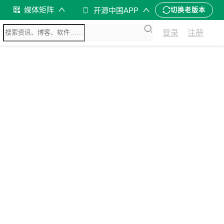
媒体矩阵
开源中国APP
切换老版本
登录
注册