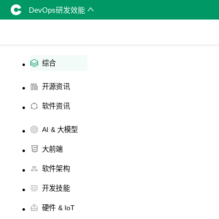
DevOps研发效能
综合
开源资讯
软件资讯
AI & 大模型
大前端
软件架构
开发技能
硬件 & IoT