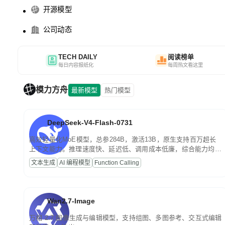
开源模型
公司动态
TECH DAILY
阅读榜单
每日内容报纸化
每周热文看这里
模力方舟
最新模型
热门模型
DeepSeek-V4-Flash-0731
高效轻量化MoE模型，总参284B，激活13B，原生支持百万超长
上下文能力。推理速度快、延迟低、调用成本低廉，综合能力均
衡，主打高并发、轻量化任务，适合日常对话、内容创作、基础
文本生成
AI 编程模型
Function Calling
RAG、批量文案处理等普惠刚需场景。
Wan2.7-Image
万相 2.7 图像生成与编辑模型，支持组图、多图参考、交互式编辑