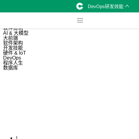
DevOps研发效能
综合
开源资讯
软件资讯
AI & 大模型
大前端
软件架构
开发技能
硬件 & IoT
DevOps
程序人生
数据库
1