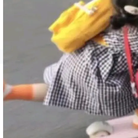
境、兼容场景、一键直出”。 Hy ASR 3.0 previe
w 不要求标准普通话，方言识别覆盖粤语、吴语
等 10 大方言片区和 20 余个二级小片区。在开
源评测集中，Hy ASR 3.0 preview 在多语种的
WER（...
©OSCHINA(OSChina.NET)
京ICP备2025119063号