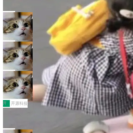
的帖子在 Reddit 火了
式”为主题，直面AI从实验室走向规模化产业落地
有一种东西，一旦用过就回不去了。Alex Fedos
的核心质量命题。会上，《2026智能研发生产力
eev 管它叫"软件设计的基石"。 他说的东西不新
局
工具选型手册》发布，Testin云测的Testin XAge
鲜——代数数据类型（ADT），尤其是和类型
nt智能测试系统入选AI测试领域代表产品。对CI
Cloudflare 开源内部企业 AI 平台 Clou
（sum type）。但他说清楚了一件事：这不是类
dflare OS
O而言，这提示了一个转变：AI测试正在从效率
型系统的学术体操，是日常编码的思维方式。 文
Cloudflare 发布了一个开源项目 Cloudflare O
工具升级为企业的质量基础设施。 CIO面对的新
章从一个简单的例子切入。一个网站的深色主题
S。如果你只看官方博客，你会觉得这是又一
局
现实 过去两年，CIO们的焦虑清单上多了两项：
设置，如果用布尔值 + 可空字段来表示——bool
个"AI 知识库 + 聊天机器人"——每个大厂都在
一是如何让大模型和智能体应用安全地从PoC走
ean 表示是否可切换，nullable 的默认模式、浅
Deno 团队开源 Celld，可自托管的分
做，没什么新鲜的。 但 Kenton Varda 在 Twitte
向生产，二是如何让测试团队跟得上AI应用...
布式 Durable Objects
色方案、深色方案——会产生大量无意义的组
r 上把事情说清楚了： 今天我们发布了 Cloudfla
Ryan Dahl 领导的 Deno 团队推出了最新开源项
合。方案缺了、配置冲突了、全 null 了。要知道
re OS，一个带连接器的聊天机器人，跟其他所
目 Celld，一个能在自己机器上运行 Cloudflare
局
哪些组合有效，作者说，你得靠"文档、校验、或
有科技公司做的一样。只不过，实际上它不一
Workers 和 Durable Objects 的守护进程。 设
者部落知识"。 换个写法。Rust 的 enum，两个
鲁大师7月新机性能/流畅/AI榜：vivo夺
样。这是 Sandstorm.io 的重制版，我十年前的
计思路很直接：每个对象是一个独立的 SQLite
变体：Switchable...
性能、流畅双第一，三星Galaxy Z系列
那个创业公司。不同的是，这次它构建在 Cloudf
数据库，按名称寻址，复制到你自己的 S3 兼容
2026年7月的手机市场，由于存储等硬件成本暴
新折叠缺席
lare Workers 上——我花了九年时间搭建的平台
存储库里。节点之间只通过这个存储库协调——
增，手机厂商的日子也不好过啊，新机速度明显
开
开源科技
——并且深度集成了 AI。这基本上是我十年秘密
没有控制平面，没有共识协议。每个对象自带一
放缓，因此硝烟味淡了许多。新机参数规格除开
计划的顶峰。 十年前，Ken...
Zed 推出 DeltaDB，一个记录 commit
个小型数据库，应用天然按分片构建，单个数据
高价的三星折叠（三星Galaxy Z Fold8 Ultra / Z
之间所有操作的版本控制系统
库的竞争和爆炸半径问题在设计层面就被消除
Fold8 / Z Flip8）外，其余要么是中低端机器，
Zed 编辑器团队发布了新项目——DeltaDB，一
了。 闲置的 cell 会休眠到几乎不占资源。当 cel
例如iQOO Z11i、REDMI Note 17、REDMI No
个在 git commit 之间记录每一次编辑操作的版
局