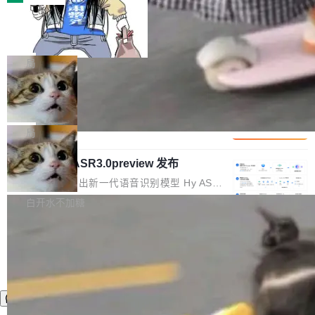
装完即用。 开源地址：Gitee · GitCode · GitHu
体。企业级代码仓库通常包含数十万乃至数百万
b 安装 支持 Java 8+（8~26）、macOS / Linu
一条“删库”命令跑 17 小时，算法工程
个文件，其规模远超单次模型调用可承载的上下
师删光 89TB 数据只为干私活
x / Windows / Harmony PC。 # macOS / Linu
文窗口。随着项目规模的持续扩张与代码历史的
最高人民检察院8月4日公布了一起案件：北京一
x / Harmony PC curl -fsSL https://solon.noea
不断累积，代码仓中的模块关系、接口契约、业
名90后算法工程师王某，为了给自己接的私活腾
局
r.org/solon...
务逻辑等关键信息往往分散于数十乃至数百个文
服务器空间，删光了公司AI游戏部门的全部核心
件之中，形成高度复杂的知识关联网络。传统的
Cloudflare 分享推理优化实践：KV ca
数据。 王某2024年1月入职东城区某科技公司AI
che 量化 + 权重压缩，吞吐量提升 4
代码检索手段（如关键词匹配、目录遍历）仅能
短剧部门，有互联网大厂背景。在公司内部架构
Kimi 和 GLM 是当前最强的大模型系列之一，但
1%，成本降 30%
在语法层面完成文本定位，难以触及代码的语义
调整期间，部门三次通知全员将数据从A集群迁
它们有一个共同的问题：太吃显存了。月之暗面
局
内涵与结构关联，导致开发者使用代码智能体在
移到B集群，王某都回复了"收到"。 他没有迁移
的 Kimi K 系列和智谱的 GLM 都是长上下文、M
理解大规模代码仓时面临显著"代码仓理解"瓶
数据。2024年9月3日下午4点，他使用此前登录
腾讯混元 Hy ASR3.0preview 发布
oE 架构的大模型，好用到让人上瘾，但 GPU 显
颈。 代码仓深度理解服务（以下简称" CodeBas
的账号密码进入A集群，输入了一条被程序员圈
存永远不够用。 Cloudflare 的 Workers AI 团队
腾讯混元正式推出新一代语音识别模型 Hy ASR
e深度理解服务"）是华为云码道（CodeA...
称为"删库跑路"的命令——最高管理员权限、无
一直在跑这些模型的推理。他们在官方博客上发
3.0preview。基于最新一代大语言模型 Hy3 的
白开水不加糖
需确认、强制递归删除。17个小时后，运维人员
了一篇技术文章，详细拆解了三种让大模型在 G
语言理解能力，以及融合了高精度语音识别与深
发现异常并中止进程时，89TB数据已经没了。
PU 上跑得更省、更快的技术手段——KV cache
度语义理解能力，实现了语音识别能力的全面升
删掉的是AI游戏部门的全部开发文件，包括公司
量化、模型权重压缩、以及共享 KV cache 的完
级。 根据介绍，Hy ASR3.0preview 目标在于：
自研的多个文生3D和...
整性保护。效果是：吞吐量提升 41%，每 token
让语音识别不再只是听清，而是真正听懂。通过
成本降低 30%，精度不变。 FP8 省的不仅是显
先理解你的语境和意图，再把准确的文字直接给
存 KV cache 是推理时最吃显...
到你。从“逐字转写、单点优化”演进为“理解语