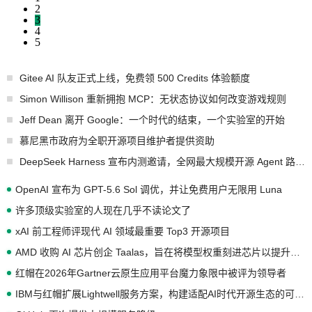
2
3
4
5
Gitee AI 队友正式上线，免费领 500 Credits 体验额度
Simon Willison 重新拥抱 MCP：无状态协议如何改变游戏规则
Jeff Dean 离开 Google：一个时代的结束，一个实验室的开始
慕尼黑市政府为全职开源项目维护者提供资助
DeepSeek Harness 宣布内测邀请，全网最大规模开源 Agent 路演现场诞生
OpenAI 宣布为 GPT-5.6 Sol 调优，并让免费用户无限用 Luna
许多顶级实验室的人现在几乎不读论文了
xAI 前工程师评现代 AI 领域最重要 Top3 开源项目
AMD 收购 AI 芯片创企 Taalas，旨在将模型权重刻进芯片以提升推理性能
红帽在2026年Gartner云原生应用平台魔力象限中被评为领导者
IBM与红帽扩展Lightwell服务方案，构建适配AI时代开源生态的可信基础设施