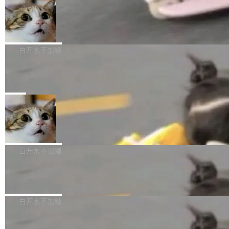
l 迁移或唤醒时，新宿主从 S3 恢复 SQLite 数据
te 17 Pro、OPPO K15，要么是vivo X300 E这
本控制系统。目前处于 Early Access 阶段。 De
库继续执行。存储库是持久化的唯一真相...
样的次旗舰。 Galaxy Z Fold8 Ultra / Z Fold8 /
SpaceXAI 单季资本开支达 183 亿美元
ltaDB 的核心思路直接写在 landing page 最显
Z Flip8三款折叠屏新机均在7月22日发布，且全
眼的位置：「Software is made between com
根据风险投资人Tomer Tunguz 博客（VC 分
部搭载骁龙8 Elite Gen5 for Galaxy，它们本该
mits」——软件是在 commit 之间写出来的。git
析）披露的最新分析与第二季度业绩报告，Spac
白开水不加糖
是7月性...
只记录了你提交的最终状态，但真正的工作过程
eXAI在上个季度的总资本支出飙升至183.7亿美
——打字、删改、试错、agent 对话——都在 co
Meta 发布终端编程 Agent“Muse Cod
元。其中，绝大部分资金被直接用于 AI 领域，
e” 和 Muse Spark 1.2 模型
mmit 之间的空隙里丢失了。 DeltaDB 要做的就
金额高达158.3亿美元，这一单项投入已经逼近
Meta 今天发布了两款 AI 产品：Muse Code，
是把这段空隙补上。 回退到任何一次编辑：Delt
微软同期总资本开支的四成。 与亚马逊、Alpha
一个在终端里运行的编程 agent；Muse Spark
局
aDB 捕获 commit 之间的每一次操作，...
bet、微软以及 Meta 等传统科技巨头相比，Spa
1.2，驱动这个 agent 的新模型。一句话概括：
ceXAI的资金消耗速度尤为引人瞩目。然而，支
美团开源 LoHoSearch，用知识图谱校
你可以用 curl -fsSL https://dev.meta.ai/install.
准 AI 能力认知
撑庞大支出的资金来源却呈现出截然不同的面
sh | bash 安装一个能在大项目里自动规划、写
机器出题的前提，是让机器拥有全局视野。整个
貌。数据显示，微软和 Meta 主要依托充沛的经
代码、验证结果的 AI 终端工具。 据介绍，Muse
构建流程可以分为四个环节：建图 → 控制难度
白开水不加糖
营现金流来覆盖资本开支，其资本支出覆盖率分
Code 是 Meta 的编程 agent 产品。它和市场上
→ 质量把关 → 数据概览。
别达到155% 和106%;而SpaceXAI的经营现金
已有的终端编程 agent 在设计理念上有几个明显
腾讯开源 UCL-MPComm 通信库
流仅能覆盖资本开支的12...
的差异点。 异步后台 agent：Muse Code 有一
腾讯网平团队宣布开源了 UCL-MPComm 通信
个主 agent 循环，外加一组后台 agent。这些后
库，并将作为transport接入Mooncake TENT。
白开水不加糖
台 agent...
该通信库针对AI Memory池化场景的数据传输需
CoStrict入选工信部2025人工智能应用
求进行了深度优化，能够实现数据中心内大规模