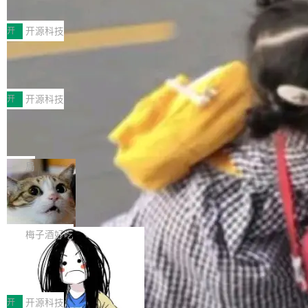
典型案例
计算节点间多种内存类型的高性能通信。 UCL-
近日，工信部科技司公示《2025人工智能应用典
MPComm将作为一种传输引擎接入Mooncake T
型案例入选名单》，深信服“面向企业研发场景的
开
开源科技
ENT，实现零拷贝传输性能提升30%、非零拷贝
开源 AI 编程平台 CoStrict 应用”凭借卓越的技术
传输性能最高提升5倍。UCL-MPComm底层基
深信服AI算力网关入选工信部人工智能
创新与落地成效成功入选。 全链路私有化部署，
应用典型案例！
于自研UCL-Engine通信引擎，后续腾讯网平将
助力企业AI研发安全落地 当前，越来越多企业已
前不久，工业和信息化部正式发布《2025年人工
持续开源更多基于UCL-Engine的高性能通信组
经开始引入 AI Coding 工具，通过调用公有云模
智能应用典型案例名单》，集中展示人工智能在
开
开源科技
件。 腾讯网平团队在UCL-MPComm中实现了一
型或企业内部部署模型提升研发效率。但随着 AI
各领域的应用成果，覆盖技术底座、行业赋能、
个独立于业务线程的全局通信引擎（Engine），
Jeff Dean 离开 Google：一个时代的结
Coding 从个人辅助工具逐步走向团队级、组织
产品应用、支撑保障、专题等五大方向。深信服
并实...
束，一个实验室的开始
级应用，企业在规模化落地过程中，对安全性、
AI算力网关（AI创新平台）成功入选！ 随着各行
Google 员工编号 20。MapReduce 作者之一。
可控性和代码质量提出了更高要求。 首先是数据
各业的Agent走向规模化建设，算力构成形态逐
Bigtable 作者之一。TensorFlow 的作者之一。
局
安全与合规要求。对于大多数普通研发场景，公
渐丰富，用户关注的重点也在发生变化：不只是
Gemini 的架构师。Google 首席科学家。 Jeff D
有云模型能够满足快速试用和效率提升的需求。
🔥 SolonCode v2026.8.4 发布：界面
让AI用起来，还要进一步看清混合算力时代下，
ean 在 Google 工作了 27 年后，宣布离职。 他
但对于金融、能源、医疗等对数据安全要求较...
字体可调、22 种语言、记忆搜索增强
Token花在哪里、算力是否被充分利用，以及持
不是一个人走。一同离开的还有 Sanjay Ghema
打开终端就能上岗的全中文编码智能体，这一轮
续增长的AI成本该如何优化。 深信服AI算力网关
wat（Google 员工编号 23，Jeff Dean 二十多
把「看得清、用母语、记得住」三件事一次补
梅子酒好吃
正是围绕这些实际问题，从Token治理和成本治
年的编程搭档，MapReduce 和 Bigtable 的共同
齐。 SolonCode 是什么 SolonCode 是杭州无
理两个方面，让用户的每一份算力都看得清、管
作者）、Quoc Le（Google 大脑核心成员，Se
让“代码语义理解”深度释放AI Coding
耳科技研发的企业级终端编码智能体——一位全
得住、用得稳、省得下、更安全！ 一、从现在开
价值潜能：华为云码道（CodeArts）
q2Seq 和 DocAI 的共同发明人）以及 Oriol Vin
中文驱动的数字员工，自主理解需求、规划步
一、代码仓深度理解技术的作用与价值 在软件工
始，Token使用一目...
代码仓技术解析
yals（Gemini 联合负责人，AlphaSta...
骤、编写代码。不挑模型、不挑平台，curl 一行
程实践中，代码仓是企业核心知识资产的主要载
开
开源科技