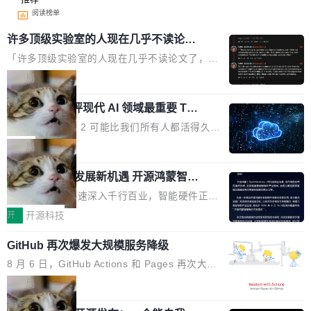
阅读榜单
许多顶级实验室的人现在几乎不读论文
了
「许多顶级实验室的人现在几乎不读论文了，而
且他们认为 ICLR/ICML/NeurIPS 充斥着大量过
局
度宣传和欺诈。」 OpenAI 研究员 Keller Jorda
xAI 前工程师评现代 AI 领域最重要 Top
n 这条推文引发了广泛讨论。他不是在说风凉
3 开源项目
话，他是说出了一个圈内人尽皆知但很少公开捅
Flash Attention 2 可能比我们所有人都活得久。
破的事实。 Jordan 随后补充了一句软化声明：
这句话不是来自某个技术博客，而是出自 Hieu
局
「我不认为这些会议上大部分论文都在过度宣传
Pham 的一条推文。Hieu Pham 是谁？他是 xAI
或造假。问题是，作为读者，如果你筛选出那些
共商智能硬件发展新机遇 开源鸿蒙智能
的早期工程师之一，在 Grok 训练基础设施团队
硬件开发者日杭州站即将举行
看起来最令人兴奋的论文，那它们大部分都是过
工作过。近日他在 X 上发了一条帖子，列出了他
随着万物智联加速深入千行百业，智能硬件正从
度宣传的。」 这才是真正的痛点。不是所有论文
认为现代 AI 领域最重要的三个开源项目。 第一
单点设备迈向智能化、网联化、协同化发展。作
开
开源科技
都有问题，是最吸引眼球的那批论文最有问题。
个名字毫无悬念：Flash Attention 2。 Hieu 的
为面向全场景、跨终端的分布式操作系统，开源
他引用的帖子来自 Mathew Shen，一位 ICLR 2
理由很具体。FA 系列不需要解释，但 FA2 是他
GitHub 再次爆发大规模服务降级
鸿蒙通过统一技术底座和分布式能力，为不同类
026 的读者：「看了篇 ...
认为最重要的一个——复杂度恰到好处，刚好能
型智能设备的开发、连接与互联提供关键支撑，
8 月 6 日，GitHub Actions 和 Pages 再次大规
驱动你去学 CuTe，但还没被那些"邪恶的" Hopp
也为产业链企业探索产品创新与商业增长打开新
模服务降级，Actions 完全不可用超过 5 小时，
局
er++ 优化所淹没，足够容易修改和适配。 更关
的空间。 8月14日，开源鸿蒙智能硬件开发者日
webhook 停发，连自托管 runner 也因调度层故
键的是 FA2 的持久性...