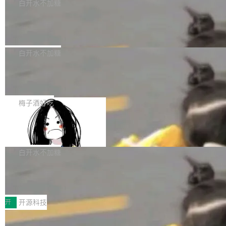
一个回归问题，该问题导致拉取镜像时会拒绝包
e 孵化器项目管理委员会（IPMC）投票中获得
白开水不加糖
pSeek作为与宇树科技具备战略合作关系的企
含绝对 hardlink 目标的镜像（此类镜像由某些镜
全票通过，随后获 Apache 软件基金会董事会批
业，获配股份数量占本次发行数量的2.31%。 除
马斯克 AI 百科项目 Grokipedia 被曝数
像构建工具生成）。moby/moby#53305 修复了
准。今天，Apache 软件基金会正式宣布 Apach
DeepSeek外，腾讯旗下上海启善投资有限公司
月未更新
Docker Engine 29.7.0 中引入的一个回归问
e Fluss 孵化毕业，成为 Apache 顶级项目（TL
埃隆·马斯克推出的AI百科项目 Grokipedia 被曝
获配9...
题，该问题可能导致在旧版 Linux 内核...
P）！这一里程碑不仅标志着 Fluss 迈入新的发
长期停止内容更新，未能实现其作为“AI版维基百
白开水不加糖
展阶段，也将进一步推动流式存储、实时湖仓与
科”替代品的目标。 据 Lawfare 最新调查，自今
AI 数据基础加速融合，为实时数据基础设施的发
Solon I18n：三种解析器，零样板代码
年4月以来，Grokipedia 页面更新功能基本停
展开启新的篇章。
滞，过去三个月内没有任何条目完成更新，用户
如果你在 Spring Boot 里做过国际化，流程大概
提交的编辑请求也长期处于待处理状态。 Groki
是这样的：配 MessageSource 的 Bean、写 R
梅子酒好吃
pedia 于去年底上线，定位为由人工智能生成内
eloadableResourceBundleMessageSource、
容的百科平台，被马斯克视为传统众包百科网站
Apache Doris 4.1 全面增强 Iceberg：
声明 LocaleResolver、注册 LocaleChangeInt
支持 UPDATE、MERGE INTO 与 Iceb
维基百科的替代方案。Lawfare 调查发现，无论
erceptor…五六步之后才能看到第一行翻译文
Apache Doris 4.1 要补齐的，正是缺失的那一
erg V3
热门页面还是低关注度页面，均未出现近期更
本。 Solon 换了个方式。整个 i18n 模块围绕三
半。在已有查询能力的基础上，Doris 进一步支
白开水不加糖
新，相关问题并非局限于特定领域，而是在不同
个解析器、一个注解、一个工具类展开——没有
持了 UPDATE、DELETE、MERGE INTO 等数
主题和访问量页面中普遍存在。 调查人员最初认
XML、没有拦截器注册、没有样板配置。 资源
Testin XAgent：CIO智能测试落地指南
据修改操作、完整的表结构管理与分区演进，以
为，Grokipedia可能只是限...
文件的约定 把文件放到 resources/i18n/ 下： r
及 rewrite_data_files、expire_snapshots 等日
7月30日，TiD2026质量竞争力大会在北京中关
esources/i18n/messages.properties ...
常维护操作，并完整支持 Iceberg V3 格式。
村国家自主创新示范区会议中心开幕。本届大会
开
开源科技
由中关村智联软件服务业质量创新联盟主办，以
让非法状态不可表示：一篇关于 ADT
“智构可信·质创未来——AI原生时代的质量新范