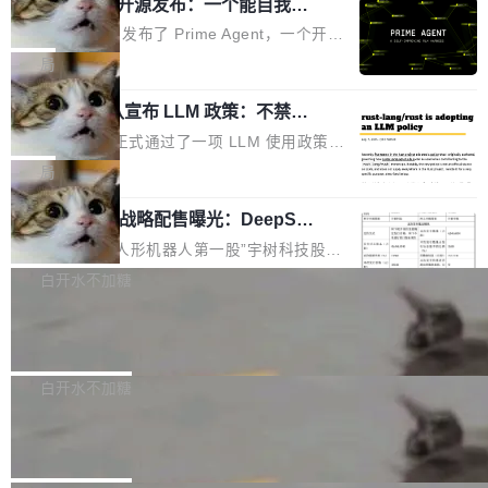
（OHDD：OpenHarmony Hardware Develope
Prime Agent 开源发布：一个能自我改
障无法工作。Pages、Copilot code review、C
进的编程 Agent，ARC-AGI 3 超越人类
r Day）将在杭州启航。活动面向智能硬件产业
opilot coding agent 全部受影响。从检测到完全
Prime Intellect 发布了 Prime Agent，一个开源
专家基线
链企业和开发者，邀请行业专家与资深技术顾
恢复，大约 12 小时。 这是 2026 年 8 月的第六
的编程 Agent Harness，核心设计围绕两个抽
局
问，围绕开源鸿蒙技术能力、设备适配、芯片适
起事故，其中四起与 AI/Copilot 服务相关。 Git
象：Recursive Language Model（RLM）和 C
配、功耗与稳定性调优、兼容性测评及统一互联
Hub 员工 kdaigle 在 HN 讨论中贴出了一组数
Rust 项目团队宣布 LLM 政策：不禁
ontinual Harness。在 ARC-AGI 3 基准测试
等内容展开系统讲解和实战交流，帮助企业进一
止，但你要承认哪些代码不是你写的
据：2025 年全年 10 亿次 commit。现在，每周
上，Prime Agent + Opus 5 的组合达到了 95.
Rust 语言项目正式通过了一项 LLM 使用政策，
步了解开源鸿蒙在智能...
2.75 亿次，全年预计 140 亿次。GitHub...
5% RHAE Best@1，超过了 ARC 报告的人类专
覆盖 rust-lang/rust 单一仓库的代码贡献。这不
局
家基线 95.4%。 不是又一个 coding agent 包装
是项目级别的官方立场，目前由五个团队采纳，
器 Prime Agent 的架构和市面上大多数 coding
宇树科技 IPO 战略配售曝光：DeepSe
但它可能是主流开源项目中关于 AI 辅助贡献最
ek 获配 93.3 万股，锁定 36 个月
agent 有本质区别。大多数 agent harness 的设
细致的一份规则。 政策的核心只有一句话：LLM
8月6日晚间，“人形机器人第一股”宇树科技股份
计是基于早期模型的能力—...
可以用来分析、提炼、审阅、建议，但不能用来
有限公司披露IPO发行价格及战略配售结果，杭
白开水不加糖
创作。 具体来说，LLM 生成的代码可以提交，
州深度求索人工智能基础技术研究有限公司（De
但必须满足五个条件：预先安排、非关键、高质
Docker 29.7.2 发布
epSeek）获配93.3399万股，按150.8元/股发行
量、充分测试、充分审查，并且必须披露。LLM
价格计算，认购金额约1.41亿元，股份锁定期为
Docker 29.7.2 现已发布，具体更新内容如下：
不得生成涉及安全性的关键变更，除非作者本身
36个月。 公告显示，本次宇树科技战略配售对
Bug fixes and enhancements 修复多次传递同
白开水不加糖
就是领域专家。即使如此，政策也"强烈不建
象主要包括长期投资机构、与公司业务具有战略
一环境变量时，docker service create和docker
议"这么做。 对于不披露的情况，审核者可以直
Apache Fluss 毕业成为顶级项目
合作关系或长期合作愿景的大型企业、科创板保
service update会发生 panic 的问题。docker/cl
接关闭 PR，无需解释。 政策作者 Jynn Ne...
荐人跟投子公司，以及公司高级管理人员和核心
i#7145 修复了 Docker Engine 29.7.0 中引入的
今年 7 月，Apache Fluss 的毕业提案在 Apach
员工参与设立的专项资产管理计划。其中，Dee