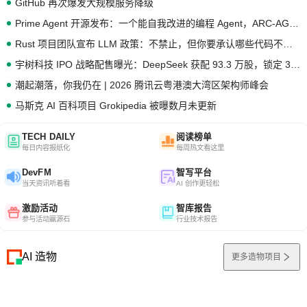
GitHub 再次爆发大规模服务降级
Prime Agent 开源发布：一个能自我改进的编程 Agent，ARC-AGI 3 超越人类专家基线
Rust 项目团队宣布 LLM 政策：不禁止，但你要承认哪些代码不是你写的
宇树科技 IPO 战略配售曝光：DeepSeek 获配 93.3 万股，锁定 36 个月
潮起潮落，你我仍在 | 2026 腾讯云粤港澳大湾区架构师峰会
马斯克 AI 百科项目 Grokipedia 被曝数月未更新
TECH DAILY
阅读榜单
每日内容报纸化
每周热文看这里
DevFM
智写平台
当天资讯听着看
AI 创作更轻松
激励活动
智库报告
参与活动赢源石
行业技术报告
AI 造物
更多造物项目