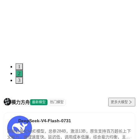
1
2
3
模力方舟
最新模型
热门模型
更多大模型
DeepSeek-V4-Flash-0731
高效轻量化MoE模型，总参284B，激活13B，原生支持百万超长上下
文能力。推理速度快、延迟低、调用成本低廉，综合能力均衡，主打