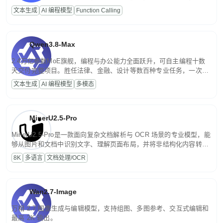
高并发、轻量化任务，适合日常对话、内容创作、基础 RAG、批量
文本生成
AI 编程模型
Function Calling
文案处理等普惠刚需场景。
Qwen3.8-Max
2.4万亿参数MoE旗舰，编程与办公能力全面跃升，可自主编程十数
天交付完整项目。胜任法律、金融、设计等数百种专业任务，一次对
话端到端交付生产级成果。原生视觉理解贯穿规划、执行与验证全流
文本生成
AI 编程模型
多模态
程，支持超长文档与长视频的深度语义解析。长程任务中自主规划与
闭环迭代，持续进化。
MinerU2.5-Pro
MinerU2.5-Pro是一款面向复杂文档解析与 OCR 场景的专业模型，能
够从图片和文档中识别文字、理解页面布局，并将非结构化内容转换
为便于存储、检索和二次处理的结构化结果。
8K
多语言
文档处理/OCR
Wan2.7-Image
万相 2.7 图像生成与编辑模型，支持组图、多图参考、交互式编辑和
最高 2K 输出。