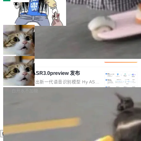
装完即用。 开源地址：Gitee · GitCode · GitHu
体。企业级代码仓库通常包含数十万乃至数百万
b 安装 支持 Java 8+（8~26）、macOS / Linu
一条“删库”命令跑 17 小时，算法工程
个文件，其规模远超单次模型调用可承载的上下
师删光 89TB 数据只为干私活
x / Windows / Harmony PC。 # macOS / Linu
文窗口。随着项目规模的持续扩张与代码历史的
最高人民检察院8月4日公布了一起案件：北京一
x / Harmony PC curl -fsSL https://solon.noea
不断累积，代码仓中的模块关系、接口契约、业
名90后算法工程师王某，为了给自己接的私活腾
局
r.org/solon...
务逻辑等关键信息往往分散于数十乃至数百个文
服务器空间，删光了公司AI游戏部门的全部核心
件之中，形成高度复杂的知识关联网络。传统的
Cloudflare 分享推理优化实践：KV ca
数据。 王某2024年1月入职东城区某科技公司AI
che 量化 + 权重压缩，吞吐量提升 4
代码检索手段（如关键词匹配、目录遍历）仅能
短剧部门，有互联网大厂背景。在公司内部架构
Kimi 和 GLM 是当前最强的大模型系列之一，但
1%，成本降 30%
在语法层面完成文本定位，难以触及代码的语义
调整期间，部门三次通知全员将数据从A集群迁
它们有一个共同的问题：太吃显存了。月之暗面
局
内涵与结构关联，导致开发者使用代码智能体在
移到B集群，王某都回复了"收到"。 他没有迁移
的 Kimi K 系列和智谱的 GLM 都是长上下文、M
理解大规模代码仓时面临显著"代码仓理解"瓶
数据。2024年9月3日下午4点，他使用此前登录
腾讯混元 Hy ASR3.0preview 发布
oE 架构的大模型，好用到让人上瘾，但 GPU 显
颈。 代码仓深度理解服务（以下简称" CodeBas
的账号密码进入A集群，输入了一条被程序员圈
存永远不够用。 Cloudflare 的 Workers AI 团队
腾讯混元正式推出新一代语音识别模型 Hy ASR
e深度理解服务"）是华为云码道（CodeA...
称为"删库跑路"的命令——最高管理员权限、无
一直在跑这些模型的推理。他们在官方博客上发
3.0preview。基于最新一代大语言模型 Hy3 的
白开水不加糖
需确认、强制递归删除。17个小时后，运维人员
了一篇技术文章，详细拆解了三种让大模型在 G
语言理解能力，以及融合了高精度语音识别与深
发现异常并中止进程时，89TB数据已经没了。
PU 上跑得更省、更快的技术手段——KV cache
度语义理解能力，实现了语音识别能力的全面升
删掉的是AI游戏部门的全部开发文件，包括公司
量化、模型权重压缩、以及共享 KV cache 的完
级。 根据介绍，Hy ASR3.0preview 目标在于：
自研的多个文生3D和...
整性保护。效果是：吞吐量提升 41%，每 token
让语音识别不再只是听清，而是真正听懂。通过
成本降低 30%，精度不变。 FP8 省的不仅是显
先理解你的语境和意图，再把准确的文字直接给
存 KV cache 是推理时最吃显...
到你。从“逐字转写、单点优化”演进为“理解语