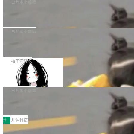
一个回归问题，该问题导致拉取镜像时会拒绝包
e 孵化器项目管理委员会（IPMC）投票中获得
白开水不加糖
pSeek作为与宇树科技具备战略合作关系的企
含绝对 hardlink 目标的镜像（此类镜像由某些镜
全票通过，随后获 Apache 软件基金会董事会批
业，获配股份数量占本次发行数量的2.31%。 除
马斯克 AI 百科项目 Grokipedia 被曝数
像构建工具生成）。moby/moby#53305 修复了
准。今天，Apache 软件基金会正式宣布 Apach
DeepSeek外，腾讯旗下上海启善投资有限公司
月未更新
Docker Engine 29.7.0 中引入的一个回归问
e Fluss 孵化毕业，成为 Apache 顶级项目（TL
埃隆·马斯克推出的AI百科项目 Grokipedia 被曝
获配9...
题，该问题可能导致在旧版 Linux 内核...
P）！这一里程碑不仅标志着 Fluss 迈入新的发
长期停止内容更新，未能实现其作为“AI版维基百
白开水不加糖
展阶段，也将进一步推动流式存储、实时湖仓与
科”替代品的目标。 据 Lawfare 最新调查，自今
AI 数据基础加速融合，为实时数据基础设施的发
Solon I18n：三种解析器，零样板代码
年4月以来，Grokipedia 页面更新功能基本停
展开启新的篇章。
滞，过去三个月内没有任何条目完成更新，用户
如果你在 Spring Boot 里做过国际化，流程大概
提交的编辑请求也长期处于待处理状态。 Groki
是这样的：配 MessageSource 的 Bean、写 R
梅子酒好吃
pedia 于去年底上线，定位为由人工智能生成内
eloadableResourceBundleMessageSource、
容的百科平台，被马斯克视为传统众包百科网站
Apache Doris 4.1 全面增强 Iceberg：
声明 LocaleResolver、注册 LocaleChangeInt
支持 UPDATE、MERGE INTO 与 Iceb
维基百科的替代方案。Lawfare 调查发现，无论
erceptor…五六步之后才能看到第一行翻译文
Apache Doris 4.1 要补齐的，正是缺失的那一
erg V3
热门页面还是低关注度页面，均未出现近期更
本。 Solon 换了个方式。整个 i18n 模块围绕三
半。在已有查询能力的基础上，Doris 进一步支
白开水不加糖
新，相关问题并非局限于特定领域，而是在不同
个解析器、一个注解、一个工具类展开——没有
持了 UPDATE、DELETE、MERGE INTO 等数
主题和访问量页面中普遍存在。 调查人员最初认
XML、没有拦截器注册、没有样板配置。 资源
Testin XAgent：CIO智能测试落地指南
据修改操作、完整的表结构管理与分区演进，以
为，Grokipedia可能只是限...
文件的约定 把文件放到 resources/i18n/ 下： r
及 rewrite_data_files、expire_snapshots 等日
7月30日，TiD2026质量竞争力大会在北京中关
esources/i18n/messages.properties ...
常维护操作，并完整支持 Iceberg V3 格式。
村国家自主创新示范区会议中心开幕。本届大会
开
开源科技
由中关村智联软件服务业质量创新联盟主办，以
让非法状态不可表示：一篇关于 ADT
“智构可信·质创未来——AI原生时代的质量新范