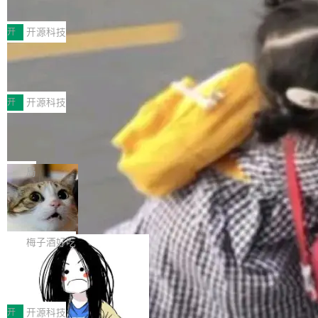
典型案例
计算节点间多种内存类型的高性能通信。 UCL-
近日，工信部科技司公示《2025人工智能应用典
MPComm将作为一种传输引擎接入Mooncake T
型案例入选名单》，深信服“面向企业研发场景的
开
开源科技
ENT，实现零拷贝传输性能提升30%、非零拷贝
开源 AI 编程平台 CoStrict 应用”凭借卓越的技术
传输性能最高提升5倍。UCL-MPComm底层基
深信服AI算力网关入选工信部人工智能
创新与落地成效成功入选。 全链路私有化部署，
应用典型案例！
于自研UCL-Engine通信引擎，后续腾讯网平将
助力企业AI研发安全落地 当前，越来越多企业已
前不久，工业和信息化部正式发布《2025年人工
持续开源更多基于UCL-Engine的高性能通信组
经开始引入 AI Coding 工具，通过调用公有云模
智能应用典型案例名单》，集中展示人工智能在
开
开源科技
件。 腾讯网平团队在UCL-MPComm中实现了一
型或企业内部部署模型提升研发效率。但随着 AI
各领域的应用成果，覆盖技术底座、行业赋能、
个独立于业务线程的全局通信引擎（Engine），
Jeff Dean 离开 Google：一个时代的结
Coding 从个人辅助工具逐步走向团队级、组织
产品应用、支撑保障、专题等五大方向。深信服
并实...
束，一个实验室的开始
级应用，企业在规模化落地过程中，对安全性、
AI算力网关（AI创新平台）成功入选！ 随着各行
Google 员工编号 20。MapReduce 作者之一。
可控性和代码质量提出了更高要求。 首先是数据
各业的Agent走向规模化建设，算力构成形态逐
Bigtable 作者之一。TensorFlow 的作者之一。
局
安全与合规要求。对于大多数普通研发场景，公
渐丰富，用户关注的重点也在发生变化：不只是
Gemini 的架构师。Google 首席科学家。 Jeff D
有云模型能够满足快速试用和效率提升的需求。
🔥 SolonCode v2026.8.4 发布：界面
让AI用起来，还要进一步看清混合算力时代下，
ean 在 Google 工作了 27 年后，宣布离职。 他
但对于金融、能源、医疗等对数据安全要求较...
字体可调、22 种语言、记忆搜索增强
Token花在哪里、算力是否被充分利用，以及持
不是一个人走。一同离开的还有 Sanjay Ghema
打开终端就能上岗的全中文编码智能体，这一轮
续增长的AI成本该如何优化。 深信服AI算力网关
wat（Google 员工编号 23，Jeff Dean 二十多
把「看得清、用母语、记得住」三件事一次补
梅子酒好吃
正是围绕这些实际问题，从Token治理和成本治
年的编程搭档，MapReduce 和 Bigtable 的共同
齐。 SolonCode 是什么 SolonCode 是杭州无
理两个方面，让用户的每一份算力都看得清、管
作者）、Quoc Le（Google 大脑核心成员，Se
让“代码语义理解”深度释放AI Coding
耳科技研发的企业级终端编码智能体——一位全
得住、用得稳、省得下、更安全！ 一、从现在开
价值潜能：华为云码道（CodeArts）
q2Seq 和 DocAI 的共同发明人）以及 Oriol Vin
中文驱动的数字员工，自主理解需求、规划步
一、代码仓深度理解技术的作用与价值 在软件工
始，Token使用一目...
代码仓技术解析
yals（Gemini 联合负责人，AlphaSta...
骤、编写代码。不挑模型、不挑平台，curl 一行
程实践中，代码仓是企业核心知识资产的主要载
开
开源科技