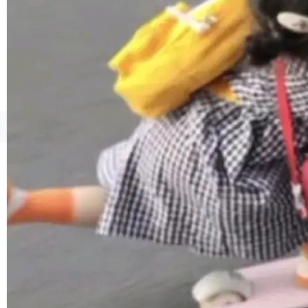
境、兼容场景、一键直出”。 Hy ASR 3.0 previe
w 不要求标准普通话，方言识别覆盖粤语、吴语
等 10 大方言片区和 20 余个二级小片区。在开
源评测集中，Hy ASR 3.0 preview 在多语种的
WER（...
©OSCHINA(OSChina.NET)
京ICP备2025119063号