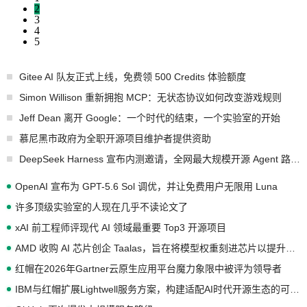
2
3
4
5
Gitee AI 队友正式上线，免费领 500 Credits 体验额度
Simon Willison 重新拥抱 MCP：无状态协议如何改变游戏规则
Jeff Dean 离开 Google：一个时代的结束，一个实验室的开始
慕尼黑市政府为全职开源项目维护者提供资助
DeepSeek Harness 宣布内测邀请，全网最大规模开源 Agent 路演现场诞生
OpenAI 宣布为 GPT-5.6 Sol 调优，并让免费用户无限用 Luna
许多顶级实验室的人现在几乎不读论文了
xAI 前工程师评现代 AI 领域最重要 Top3 开源项目
AMD 收购 AI 芯片创企 Taalas，旨在将模型权重刻进芯片以提升推理性能
红帽在2026年Gartner云原生应用平台魔力象限中被评为领导者
IBM与红帽扩展Lightwell服务方案，构建适配AI时代开源生态的可信基础设施