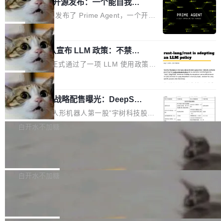
（OHDD：OpenHarmony Hardware Develope
Prime Agent 开源发布：一个能自我改
障无法工作。Pages、Copilot code review、C
进的编程 Agent，ARC-AGI 3 超越人类
r Day）将在杭州启航。活动面向智能硬件产业
opilot coding agent 全部受影响。从检测到完全
Prime Intellect 发布了 Prime Agent，一个开源
专家基线
链企业和开发者，邀请行业专家与资深技术顾
恢复，大约 12 小时。 这是 2026 年 8 月的第六
的编程 Agent Harness，核心设计围绕两个抽
局
问，围绕开源鸿蒙技术能力、设备适配、芯片适
起事故，其中四起与 AI/Copilot 服务相关。 Git
象：Recursive Language Model（RLM）和 C
配、功耗与稳定性调优、兼容性测评及统一互联
Hub 员工 kdaigle 在 HN 讨论中贴出了一组数
Rust 项目团队宣布 LLM 政策：不禁
ontinual Harness。在 ARC-AGI 3 基准测试
等内容展开系统讲解和实战交流，帮助企业进一
止，但你要承认哪些代码不是你写的
据：2025 年全年 10 亿次 commit。现在，每周
上，Prime Agent + Opus 5 的组合达到了 95.
Rust 语言项目正式通过了一项 LLM 使用政策，
步了解开源鸿蒙在智能...
2.75 亿次，全年预计 140 亿次。GitHub...
5% RHAE Best@1，超过了 ARC 报告的人类专
覆盖 rust-lang/rust 单一仓库的代码贡献。这不
局
家基线 95.4%。 不是又一个 coding agent 包装
是项目级别的官方立场，目前由五个团队采纳，
器 Prime Agent 的架构和市面上大多数 coding
宇树科技 IPO 战略配售曝光：DeepSe
但它可能是主流开源项目中关于 AI 辅助贡献最
ek 获配 93.3 万股，锁定 36 个月
agent 有本质区别。大多数 agent harness 的设
细致的一份规则。 政策的核心只有一句话：LLM
8月6日晚间，“人形机器人第一股”宇树科技股份
计是基于早期模型的能力—...
可以用来分析、提炼、审阅、建议，但不能用来
有限公司披露IPO发行价格及战略配售结果，杭
白开水不加糖
创作。 具体来说，LLM 生成的代码可以提交，
州深度求索人工智能基础技术研究有限公司（De
但必须满足五个条件：预先安排、非关键、高质
Docker 29.7.2 发布
epSeek）获配93.3399万股，按150.8元/股发行
量、充分测试、充分审查，并且必须披露。LLM
价格计算，认购金额约1.41亿元，股份锁定期为
Docker 29.7.2 现已发布，具体更新内容如下：
不得生成涉及安全性的关键变更，除非作者本身
36个月。 公告显示，本次宇树科技战略配售对
Bug fixes and enhancements 修复多次传递同
白开水不加糖
就是领域专家。即使如此，政策也"强烈不建
象主要包括长期投资机构、与公司业务具有战略
一环境变量时，docker service create和docker
议"这么做。 对于不披露的情况，审核者可以直
Apache Fluss 毕业成为顶级项目
合作关系或长期合作愿景的大型企业、科创板保
service update会发生 panic 的问题。docker/cl
接关闭 PR，无需解释。 政策作者 Jynn Ne...
荐人跟投子公司，以及公司高级管理人员和核心
i#7145 修复了 Docker Engine 29.7.0 中引入的
今年 7 月，Apache Fluss 的毕业提案在 Apach
员工参与设立的专项资产管理计划。其中，Dee