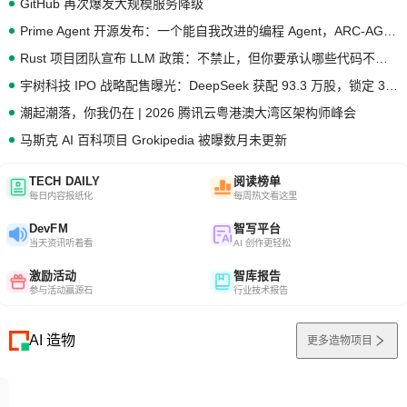
GitHub 再次爆发大规模服务降级
Prime Agent 开源发布：一个能自我改进的编程 Agent，ARC-AGI 3 超越人类专家基线
Rust 项目团队宣布 LLM 政策：不禁止，但你要承认哪些代码不是你写的
宇树科技 IPO 战略配售曝光：DeepSeek 获配 93.3 万股，锁定 36 个月
潮起潮落，你我仍在 | 2026 腾讯云粤港澳大湾区架构师峰会
马斯克 AI 百科项目 Grokipedia 被曝数月未更新
TECH DAILY
阅读榜单
每日内容报纸化
每周热文看这里
DevFM
智写平台
当天资讯听着看
AI 创作更轻松
激励活动
智库报告
参与活动赢源石
行业技术报告
AI 造物
更多造物项目