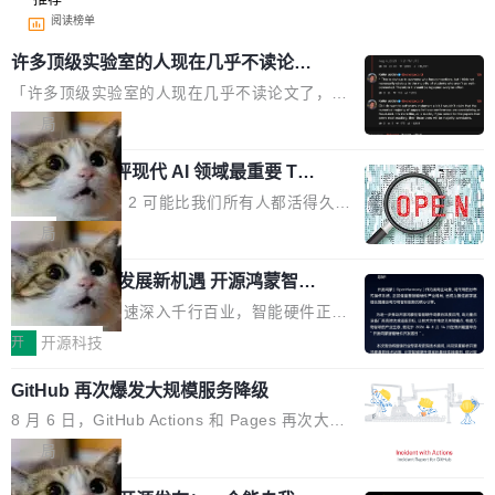
阅读榜单
许多顶级实验室的人现在几乎不读论文
了
「许多顶级实验室的人现在几乎不读论文了，而
且他们认为 ICLR/ICML/NeurIPS 充斥着大量过
局
度宣传和欺诈。」 OpenAI 研究员 Keller Jorda
xAI 前工程师评现代 AI 领域最重要 Top
n 这条推文引发了广泛讨论。他不是在说风凉
3 开源项目
话，他是说出了一个圈内人尽皆知但很少公开捅
Flash Attention 2 可能比我们所有人都活得久。
破的事实。 Jordan 随后补充了一句软化声明：
这句话不是来自某个技术博客，而是出自 Hieu
局
「我不认为这些会议上大部分论文都在过度宣传
Pham 的一条推文。Hieu Pham 是谁？他是 xAI
或造假。问题是，作为读者，如果你筛选出那些
共商智能硬件发展新机遇 开源鸿蒙智能
的早期工程师之一，在 Grok 训练基础设施团队
硬件开发者日杭州站即将举行
看起来最令人兴奋的论文，那它们大部分都是过
工作过。近日他在 X 上发了一条帖子，列出了他
随着万物智联加速深入千行百业，智能硬件正从
度宣传的。」 这才是真正的痛点。不是所有论文
认为现代 AI 领域最重要的三个开源项目。 第一
单点设备迈向智能化、网联化、协同化发展。作
开
开源科技
都有问题，是最吸引眼球的那批论文最有问题。
个名字毫无悬念：Flash Attention 2。 Hieu 的
为面向全场景、跨终端的分布式操作系统，开源
他引用的帖子来自 Mathew Shen，一位 ICLR 2
理由很具体。FA 系列不需要解释，但 FA2 是他
GitHub 再次爆发大规模服务降级
鸿蒙通过统一技术底座和分布式能力，为不同类
026 的读者：「看了篇 ...
认为最重要的一个——复杂度恰到好处，刚好能
型智能设备的开发、连接与互联提供关键支撑，
8 月 6 日，GitHub Actions 和 Pages 再次大规
驱动你去学 CuTe，但还没被那些"邪恶的" Hopp
也为产业链企业探索产品创新与商业增长打开新
模服务降级，Actions 完全不可用超过 5 小时，
局
er++ 优化所淹没，足够容易修改和适配。 更关
的空间。 8月14日，开源鸿蒙智能硬件开发者日
webhook 停发，连自托管 runner 也因调度层故
键的是 FA2 的持久性...