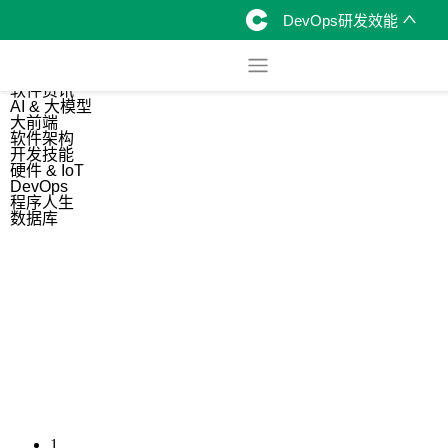
DevOps研发效能
综合
开源资讯
软件资讯
AI & 大模型
大前端
软件架构
开发技能
硬件 & IoT
DevOps
程序人生
数据库
1