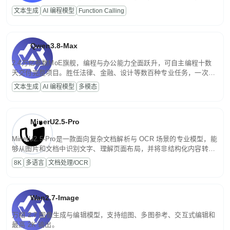
高并发、轻量化任务，适合日常对话、内容创作、基础 RAG、批量
文本生成
AI 编程模型
Function Calling
文案处理等普惠刚需场景。
Qwen3.8-Max
2.4万亿参数MoE旗舰，编程与办公能力全面跃升，可自主编程十数
天交付完整项目。胜任法律、金融、设计等数百种专业任务，一次对
话端到端交付生产级成果。原生视觉理解贯穿规划、执行与验证全流
文本生成
AI 编程模型
多模态
程，支持超长文档与长视频的深度语义解析。长程任务中自主规划与
闭环迭代，持续进化。
MinerU2.5-Pro
MinerU2.5-Pro是一款面向复杂文档解析与 OCR 场景的专业模型，能
够从图片和文档中识别文字、理解页面布局，并将非结构化内容转换
为便于存储、检索和二次处理的结构化结果。
8K
多语言
文档处理/OCR
Wan2.7-Image
万相 2.7 图像生成与编辑模型，支持组图、多图参考、交互式编辑和
最高 2K 输出。