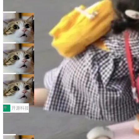
的帖子在 Reddit 火了
式”为主题，直面AI从实验室走向规模化产业落地
有一种东西，一旦用过就回不去了。Alex Fedos
的核心质量命题。会上，《2026智能研发生产力
eev 管它叫"软件设计的基石"。 他说的东西不新
局
工具选型手册》发布，Testin云测的Testin XAge
鲜——代数数据类型（ADT），尤其是和类型
nt智能测试系统入选AI测试领域代表产品。对CI
Cloudflare 开源内部企业 AI 平台 Clou
（sum type）。但他说清楚了一件事：这不是类
dflare OS
O而言，这提示了一个转变：AI测试正在从效率
型系统的学术体操，是日常编码的思维方式。 文
Cloudflare 发布了一个开源项目 Cloudflare O
工具升级为企业的质量基础设施。 CIO面对的新
章从一个简单的例子切入。一个网站的深色主题
S。如果你只看官方博客，你会觉得这是又一
局
现实 过去两年，CIO们的焦虑清单上多了两项：
设置，如果用布尔值 + 可空字段来表示——bool
个"AI 知识库 + 聊天机器人"——每个大厂都在
一是如何让大模型和智能体应用安全地从PoC走
ean 表示是否可切换，nullable 的默认模式、浅
Deno 团队开源 Celld，可自托管的分
做，没什么新鲜的。 但 Kenton Varda 在 Twitte
向生产，二是如何让测试团队跟得上AI应用...
布式 Durable Objects
色方案、深色方案——会产生大量无意义的组
r 上把事情说清楚了： 今天我们发布了 Cloudfla
Ryan Dahl 领导的 Deno 团队推出了最新开源项
合。方案缺了、配置冲突了、全 null 了。要知道
re OS，一个带连接器的聊天机器人，跟其他所
目 Celld，一个能在自己机器上运行 Cloudflare
局
哪些组合有效，作者说，你得靠"文档、校验、或
有科技公司做的一样。只不过，实际上它不一
Workers 和 Durable Objects 的守护进程。 设
者部落知识"。 换个写法。Rust 的 enum，两个
鲁大师7月新机性能/流畅/AI榜：vivo夺
样。这是 Sandstorm.io 的重制版，我十年前的
计思路很直接：每个对象是一个独立的 SQLite
变体：Switchable...
性能、流畅双第一，三星Galaxy Z系列
那个创业公司。不同的是，这次它构建在 Cloudf
数据库，按名称寻址，复制到你自己的 S3 兼容
2026年7月的手机市场，由于存储等硬件成本暴
新折叠缺席
lare Workers 上——我花了九年时间搭建的平台
存储库里。节点之间只通过这个存储库协调——
增，手机厂商的日子也不好过啊，新机速度明显
开
开源科技
——并且深度集成了 AI。这基本上是我十年秘密
没有控制平面，没有共识协议。每个对象自带一
放缓，因此硝烟味淡了许多。新机参数规格除开
计划的顶峰。 十年前，Ken...
Zed 推出 DeltaDB，一个记录 commit
个小型数据库，应用天然按分片构建，单个数据
高价的三星折叠（三星Galaxy Z Fold8 Ultra / Z
之间所有操作的版本控制系统
库的竞争和爆炸半径问题在设计层面就被消除
Fold8 / Z Flip8）外，其余要么是中低端机器，
Zed 编辑器团队发布了新项目——DeltaDB，一
了。 闲置的 cell 会休眠到几乎不占资源。当 cel
例如iQOO Z11i、REDMI Note 17、REDMI No
个在 git commit 之间记录每一次编辑操作的版
局