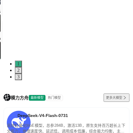
1
2
3
模力方舟
最新模型
热门模型
更多大模型
DeepSeek-V4-Flash-0731
高效轻量化MoE模型，总参284B，激活13B，原生支持百万超长上下
文能力。推理速度快、延迟低、调用成本低廉，综合能力均衡，主打