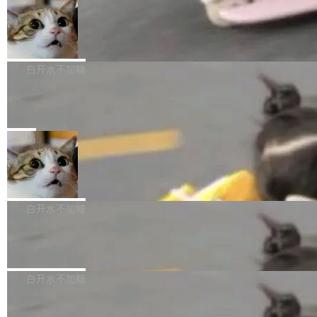
l 迁移或唤醒时，新宿主从 S3 恢复 SQLite 数据
te 17 Pro、OPPO K15，要么是vivo X300 E这
本控制系统。目前处于 Early Access 阶段。 De
库继续执行。存储库是持久化的唯一真相...
样的次旗舰。 Galaxy Z Fold8 Ultra / Z Fold8 /
SpaceXAI 单季资本开支达 183 亿美元
ltaDB 的核心思路直接写在 landing page 最显
Z Flip8三款折叠屏新机均在7月22日发布，且全
眼的位置：「Software is made between com
根据风险投资人Tomer Tunguz 博客（VC 分
部搭载骁龙8 Elite Gen5 for Galaxy，它们本该
mits」——软件是在 commit 之间写出来的。git
析）披露的最新分析与第二季度业绩报告，Spac
白开水不加糖
是7月性...
只记录了你提交的最终状态，但真正的工作过程
eXAI在上个季度的总资本支出飙升至183.7亿美
——打字、删改、试错、agent 对话——都在 co
Meta 发布终端编程 Agent“Muse Cod
元。其中，绝大部分资金被直接用于 AI 领域，
e” 和 Muse Spark 1.2 模型
mmit 之间的空隙里丢失了。 DeltaDB 要做的就
金额高达158.3亿美元，这一单项投入已经逼近
Meta 今天发布了两款 AI 产品：Muse Code，
是把这段空隙补上。 回退到任何一次编辑：Delt
微软同期总资本开支的四成。 与亚马逊、Alpha
一个在终端里运行的编程 agent；Muse Spark
局
aDB 捕获 commit 之间的每一次操作，...
bet、微软以及 Meta 等传统科技巨头相比，Spa
1.2，驱动这个 agent 的新模型。一句话概括：
ceXAI的资金消耗速度尤为引人瞩目。然而，支
美团开源 LoHoSearch，用知识图谱校
你可以用 curl -fsSL https://dev.meta.ai/install.
准 AI 能力认知
撑庞大支出的资金来源却呈现出截然不同的面
sh | bash 安装一个能在大项目里自动规划、写
机器出题的前提，是让机器拥有全局视野。整个
貌。数据显示，微软和 Meta 主要依托充沛的经
代码、验证结果的 AI 终端工具。 据介绍，Muse
构建流程可以分为四个环节：建图 → 控制难度
白开水不加糖
营现金流来覆盖资本开支，其资本支出覆盖率分
Code 是 Meta 的编程 agent 产品。它和市场上
→ 质量把关 → 数据概览。
别达到155% 和106%;而SpaceXAI的经营现金
已有的终端编程 agent 在设计理念上有几个明显
腾讯开源 UCL-MPComm 通信库
流仅能覆盖资本开支的12...
的差异点。 异步后台 agent：Muse Code 有一
腾讯网平团队宣布开源了 UCL-MPComm 通信
个主 agent 循环，外加一组后台 agent。这些后
库，并将作为transport接入Mooncake TENT。
白开水不加糖
台 agent...
该通信库针对AI Memory池化场景的数据传输需
CoStrict入选工信部2025人工智能应用
求进行了深度优化，能够实现数据中心内大规模